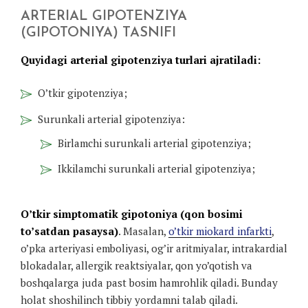
ARTERIAL GIPOTENZIYA
(GIPOTONIYA) TASNIFI
Quyidagi arterial gipotenziya turlari ajratiladi:
O’tkir gipotenziya;
Surunkali arterial gipotenziya:
Birlamchi surunkali arterial gipotenziya;
Ikkilamchi surunkali arterial gipotenziya;
O’tkir simptomatik gipotoniya (qon bosimi
to’satdan pasaysa)
. Masalan,
o’tkir miokard infarkti
,
o’pka arteriyasi emboliyasi, og’ir aritmiyalar, intrakardial
blokadalar, allergik reaktsiyalar, qon yo’qotish va
boshqalarga juda past bosim hamrohlik qiladi. Bunday
holat shoshilinch tibbiy yordamni talab qiladi.