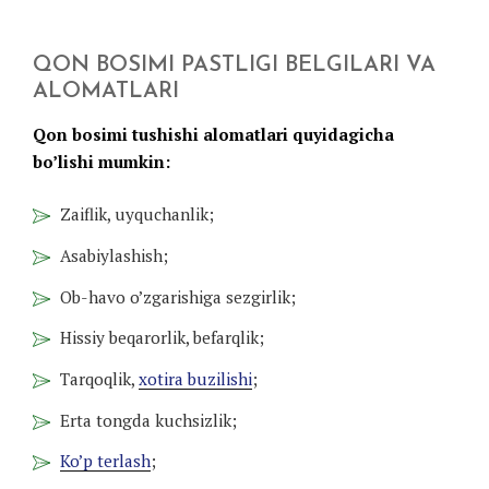
QON BOSIMI PASTLIGI BELGILARI VA
ALOMATLARI
Qon bosimi tushishi alomatlari quyidagicha
bo’lishi mumkin:
Zaiflik, uyquchanlik;
Asabiylashish;
Ob-havo o’zgarishiga sezgirlik;
Hissiy beqarorlik, befarqlik;
Tarqoqlik,
xotira buzilishi
;
Erta tongda kuchsizlik;
Ko’p terlash
;