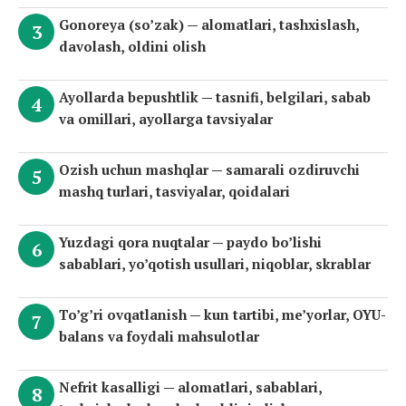
Gonoreya (so’zak) — alomatlari, tashxislash,
davolash, oldini olish
Ayollarda bepushtlik — tasnifi, belgilari, sabab
va omillari, ayollarga tavsiyalar
Ozish uchun mashqlar — samarali ozdiruvchi
mashq turlari, tasviyalar, qoidalari
Yuzdagi qora nuqtalar — paydo bo’lishi
sabablari, yo’qotish usullari, niqoblar, skrablar
To’g’ri ovqatlanish — kun tartibi, me’yorlar, OYU-
balans va foydali mahsulotlar
Nefrit kasalligi — alomatlari, sabablari,