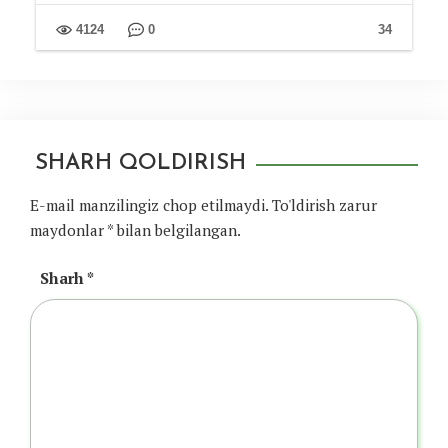
4124
0
34
SHARH QOLDIRISH
E-mail manzilingiz chop etilmaydi.
To'ldirish zarur
maydonlar
*
bilan belgilangan.
Sharh
*