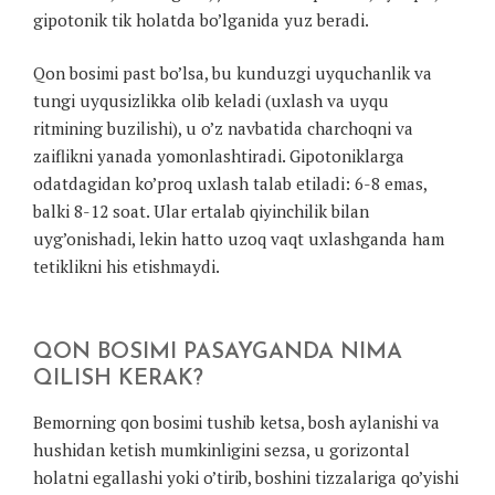
gipotonik tik holatda bo’lganida yuz beradi.
Qon bosimi past bo’lsa, bu kunduzgi uyquchanlik va
tungi uyqusizlikka olib keladi (uxlash va uyqu
ritmining buzilishi), u o’z navbatida charchoqni va
zaiflikni yanada yomonlashtiradi. Gipotoniklarga
odatdagidan ko’proq uxlash talab etiladi: 6-8 emas,
balki 8-12 soat. Ular ertalab qiyinchilik bilan
uyg’onishadi, lekin hatto uzoq vaqt uxlashganda ham
tetiklikni his etishmaydi.
QON BOSIMI PASAYGANDA NIMA
QILISH KERAK?
Bemorning qon bosimi tushib ketsa, bosh aylanishi va
hushidan ketish mumkinligini sezsa, u gorizontal
holatni egallashi yoki o’tirib, boshini tizzalariga qo’yishi