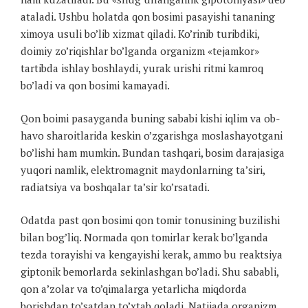
ataladi. Ushbu holatda qon bosimi pasayishi tananing
ximoya usuli bo’lib xizmat qiladi. Ko’rinib turibdiki,
doimiy zo’riqishlar bo’lganda organizm «tejamkor»
tartibda ishlay boshlaydi, yurak urishi ritmi kamroq
bo’ladi va qon bosimi kamayadi.
Qon boimi pasayganda buning sababi kishi iqlim va ob-
havo sharoitlarida keskin o’zgarishga moslashayotgani
bo’lishi ham mumkin. Bundan tashqari, bosim darajasiga
yuqori namlik, elektromagnit maydonlarning ta’siri,
radiatsiya va boshqalar ta’sir ko’rsatadi.
Odatda past qon bosimi qon tomir tonusining buzilishi
bilan bog’liq. Normada qon tomirlar kerak bo’lganda
tezda torayishi va kengayishi kerak, ammo bu reaktsiya
giptonik bemorlarda sekinlashgan bo’ladi. Shu sababli,
qon a’zolar va to’qimalarga yetarlicha miqdorda
borishdan to’satdan to’xtab qoladi. Natijada organizm