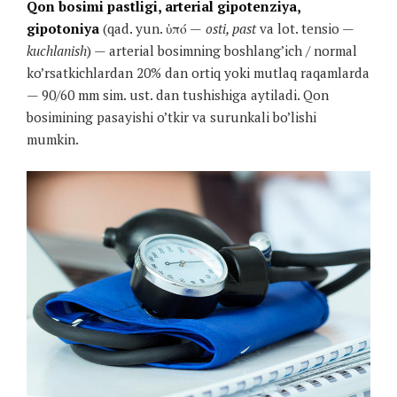
Qon bosimi pastligi, arterial gipotenziya,
gipotoniya
(qad. yun.
ὑπό —
osti, past
va lot. tensio —
kuchlanish
) — arterial bosimning boshlang’ich / normal
ko’rsatkichlardan 20% dan ortiq yoki mutlaq raqamlarda
— 90/60 mm sim. ust. dan tushishiga aytiladi. Qon
bosimining pasayishi o’tkir va surunkali bo’lishi
mumkin.