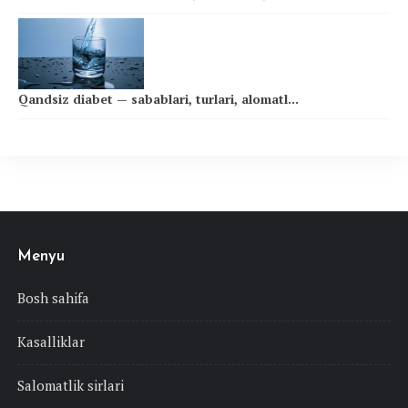
Qandsiz diabet — sabablari, turlari, alomatl...
Menyu
Bosh sahifa
Kasalliklar
Salomatlik sirlari