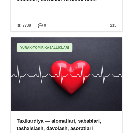
7738
0
215
YURAK-TOMIR KASALLIKLARI
Taxikardiya — alomatlari, sabablari,
tashxislash, davolash, asoratlari