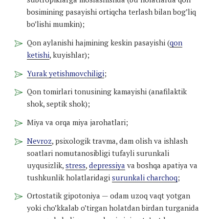
bosimining pasayishi ortiqcha terlash bilan bog’liq
bo’lishi mumkin);
Qon aylanishi hajmining keskin pasayishi (
qon
ketishi
, kuyishlar);
Yurak yetishmovchiligi
;
Qon tomirlari tonusining kamayishi (anafilaktik
shok, septik shok);
Miya va orqa miya jarohatlari;
Nevroz
, psixologik travma, dam olish va ishlash
soatlari nomutanosibligi tufayli surunkali
uyqusizlik,
stress
,
depressiya
va boshqa apatiya va
tushkunlik holatlaridagi
surunkali charchoq
;
Ortostatik gipotoniya — odam uzoq vaqt yotgan
yoki cho’kkalab o’tirgan holatdan birdan turganida