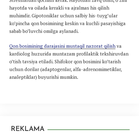
hayotda va oilada kerakli va ajralmas his qilish
muhimdir. Gipotoniklar uchun salbiy his-tuyg’ular
ko’pincha qon bosimining keskin va kuchli pasayishiga
sabab bo’luvchi omilga aylanadi.
Qon bosimining darajasini mustaqil nazorat qilish
va
kardiolog huzurida muntazam profilaktik tekshiruvdan
o’tish tavsiya etiladi. Shifokor qon bosimini ko’tarish
uchun dorilar (adaptogenlar, alfa-adrenomimetiklar,
analeptiklar) buyurishi mumkin.
REKLAMA