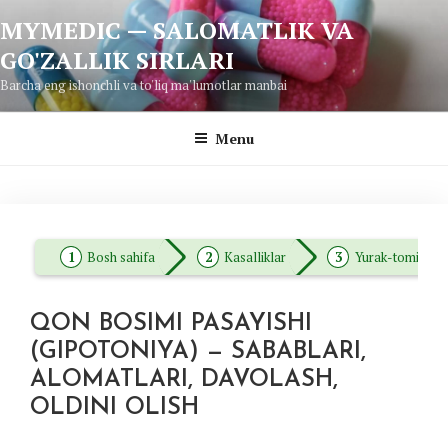
Skip
MYMEDIC — SALOMATLIK VA
to
GO'ZALLIK SIRLARI
content
Barcha eng ishonchli va to'liq ma'lumotlar manbai
Menu
Bosh sahifa
Kasalliklar
Yurak-tomir kasa
QON BOSIMI PASAYISHI
(GIPOTONIYA) — SABABLARI,
ALOMATLARI, DAVOLASH,
OLDINI OLISH