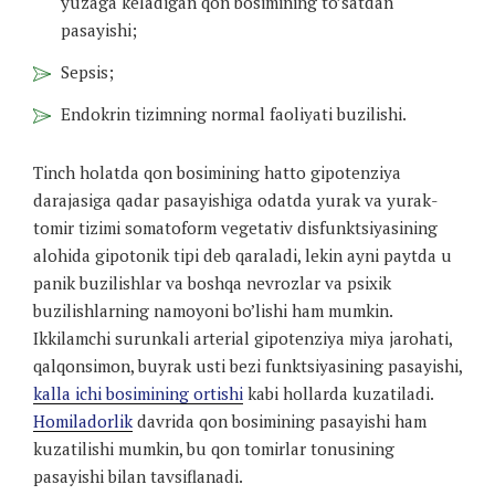
yuzaga keladigan qon bosimining to’satdan
pasayishi;
Sepsis;
Endokrin tizimning normal faoliyati buzilishi.
Tinch holatda qon bosimining hatto gipotenziya
darajasiga qadar pasayishiga odatda yurak va yurak-
tomir tizimi somatoform vegetativ disfunktsiyasining
alohida gipotonik tipi deb qaraladi, lekin ayni paytda u
panik buzilishlar va boshqa nevrozlar va psixik
buzilishlarning namoyoni bo’lishi ham mumkin.
Ikkilamchi surunkali arterial gipotenziya miya jarohati,
qalqonsimon, buyrak usti bezi funktsiyasining pasayishi,
kalla ichi bosimining ortishi
kabi hollarda kuzatiladi.
Homiladorlik
davrida qon bosimining pasayishi ham
kuzatilishi mumkin, bu qon tomirlar tonusining
pasayishi bilan tavsiflanadi.