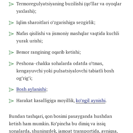
Termoregulyatsiyaning buzilishi (qo’llar va oyoqlar
yaxlashi);
Iqlim sharoitlari o’zgarishiga sezgirlik;
Nafas qisilishi va jismoniy mashqlar vaqtida kuchli
yurak urishi;
Bemor rangining oqarib ketishi;
Peshona-chakka sohalarda odatda o’tmas,
kengayuvchi yoki pulsatsiyalovchi tabiatli bosh
og’rig’i;
Bosh aylanishi
;
Harakat kasalligiga moyillik,
ko’ngil aynishi
.
Bundan tashqari, qon bosimi pasayganda hushdan
ketish ham mumkin. Ko’pincha bu dimiq va issiq
xonalarda, shuningdek, jamoat transportida, ayniqsa,