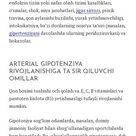
endokrin tizim yoki nafas olish tizimi kasalliklari,
o’smalar, shok, miya jarohatlari,
jigar sirrozi
, psixik
travma, qon aylanishi buzilishi, yurak yetishmovchiligi,
intoksikatsiya, ba’zi dorilarning nojo’ya ta’siri (masalan,
gipertenziyani
davolashda ularning peridozirovkasi) va
hokazolar.
ARTERIAL GIPOTENZIYA
RIVOJLANISHIGA TA’SIR QILUVCHI
OMILLAR
Qon bosimi tushishi och qolish va E, C, B vitaminlari va
pantoten kislota (B5) yetishmasligi tufayli rivojlanishi
mumkin.
Gipotoniya sog’lom odamlarda, masalan, doimiy
jismoniy faoliyat bilan shug’ullanadigan sportchilarda
ham kuzatiladi. Bu «shug’ullanganlik gipotoniyasi» deb