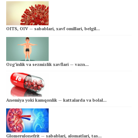
OITS, OIV — sabablari, xavf omillari, belgil...
Ozg’inlik va sezmizlik xavflari — vazn...
Anemiya yoki kamqonlik — kattalarda va bolal...
Glomerulonefrit — sabablari, alomatlari, tas...