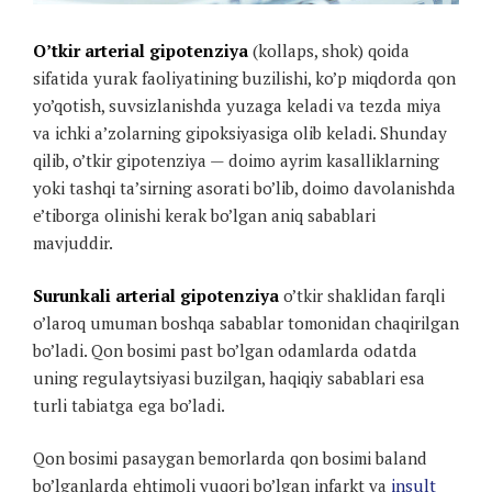
O’tkir arterial gipotenziya
(kollaps, shok) qoida
sifatida yurak faoliyatining buzilishi, ko’p miqdorda qon
yo’qotish, suvsizlanishda yuzaga keladi va tezda miya
va ichki a’zolarning gipoksiyasiga olib keladi. Shunday
qilib, o’tkir gipotenziya — doimo ayrim kasalliklarning
yoki tashqi ta’sirning asorati bo’lib, doimo davolanishda
e’tiborga olinishi kerak bo’lgan aniq sabablari
mavjuddir.
Surunkali arterial gipotenziya
o’tkir shaklidan farqli
o’laroq umuman boshqa sabablar tomonidan chaqirilgan
bo’ladi. Qon bosimi past bo’lgan odamlarda odatda
uning regulaytsiyasi buzilgan, haqiqiy sabablari esa
turli tabiatga ega bo’ladi.
Qon bosimi pasaygan bemorlarda qon bosimi baland
bo’lganlarda ehtimoli yuqori bo’lgan infarkt va
insult