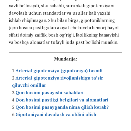
xavfi bo’lmaydi, shu sababli, surunkali gipotenziyani
davolash uchun standartlar va usullar hali yaxshi
ishlab chiqilmagan. Shu bilan birga, gipotoniklarning
(qon bosimi pastligidan aziyat chekuvchi bemor) hayot
sifati doimiy zaiflik, bosh og’rig’i, faollikning kamayishi
va boshqa alomatlar tufayli juda past bo’lishi mumkin.
Mundarija:
1
Arterial gipotenziya (gipotoniya) tasnifi
2
Arterial gipotenziya rivojlanishiga ta’sir
qiluvchi omillar
3
Qon bosimi pasayishi sabablari
4
Qon bosimi pastligi belgilari va alomatlari
5
Qon bosimi pasayganda nima qilish kerak?
6
Gipotoniyani davolash va oldini olish