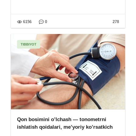
6156
0
278
TIBBIYOT
Qon bosimini o’lchash — tonometrni
ishlatish qoidalari, me’yoriy ko’rsatkich