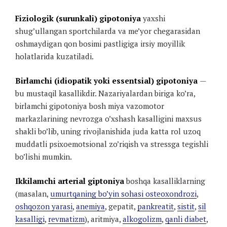
Fiziologik (surunkali)
gipotoniya
yaxshi
shug’ullangan sportchilarda va me’yor chegarasidan
oshmaydigan qon bosimi pastligiga irsiy moyillik
holatlarida kuzatiladi.
Birlamchi (idiopatik yoki essentsial) gipotoniya
—
bu mustaqil kasallikdir. Nazariyalardan biriga ko’ra,
birlamchi gipotoniya bosh miya vazomotor
markazlarining nevrozga o’xshash kasalligini maxsus
shakli bo’lib, uning rivojlanishida juda katta rol uzoq
muddatli psixoemotsional zo’riqish va stressga tegishli
bo’lishi mumkin.
Ikkilamchi arterial giptoniya
boshqa kasalliklarning
(masalan,
umurtqaning bo’yin sohasi osteoxondrozi
,
oshqozon yarasi
,
anemiya
, gepatit,
pankreatit
,
sistit
,
sil
kasalligi
,
revmatizm
), aritmiya,
alkogolizm
,
qanli diabet
,