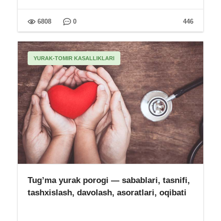
6808
0
446
YURAK-TOMIR KASALLIKLARI
Tug’ma yurak porogi — sabablari, tasnifi,
tashxislash, davolash, asoratlari, oqibati