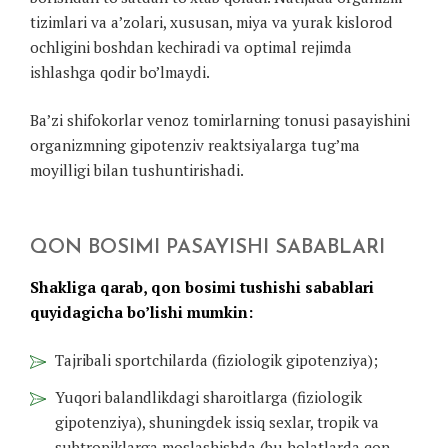
tizimlari va a’zolari, xususan, miya va yurak kislorod
ochligini boshdan kechiradi va optimal rejimda
ishlashga qodir bo’lmaydi.
Ba’zi shifokorlar venoz tomirlarning tonusi pasayishini
organizmning gipotenziv reaktsiyalarga tug’ma
moyilligi bilan tushuntirishadi.
QON BOSIMI PASAYISHI SABABLARI
Shakliga qarab, qon bosimi tushishi sabablari
quyidagicha bo’lishi mumkin:
Tajribali sportchilarda (fiziologik gipotenziya);
Yuqori balandlikdagi sharoitlarga (fiziologik
gipotenziya), shuningdek issiq sexlar, tropik va
subtropiklarga moslashishda (bu holatlarda qon