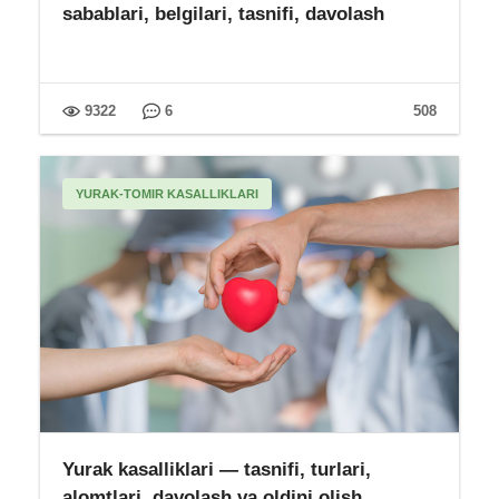
sabablari, belgilari, tasnifi, davolash
9322
6
508
YURAK-TOMIR KASALLIKLARI
Yurak kasalliklari — tasnifi, turlari,
alomtlari, davolash va oldini olish