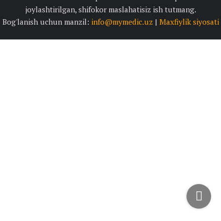
joylashtirilgan, shifokor maslahatisiz ish tutmang.
Bog'lanish uchun manzil:
info@mymedic.uz
|
Maxfiylik siyosati