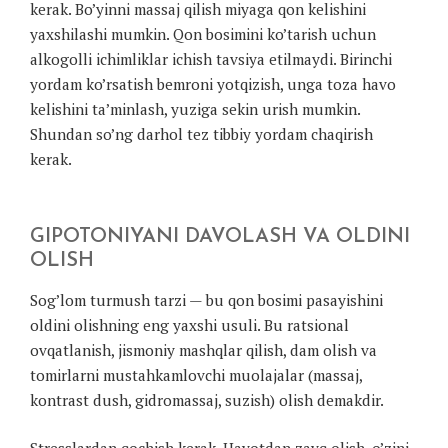
kerak. Bo’yinni massaj qilish miyaga qon kelishini
yaxshilashi mumkin. Qon bosimini ko’tarish uchun
alkogolli ichimliklar ichish tavsiya etilmaydi. Birinchi
yordam ko’rsatish bemroni yotqizish, unga toza havo
kelishini ta’minlash, yuziga sekin urish mumkin.
Shundan so’ng darhol tez tibbiy yordam chaqirish
kerak.
GIPOTONIYANI DAVOLASH VA OLDINI
OLISH
Sog’lom turmush tarzi — bu qon bosimi pasayishini
oldini olishning eng yaxshi usuli. Bu ratsional
ovqatlanish, jismoniy mashqlar qilish, dam olish va
tomirlarni mustahkamlovchi muolajalar (massaj,
kontrast dush, gidromassaj, suzish) olish demakdir.
Stresslardan qochish kerak. Hayotdan zavq olish, o’zini