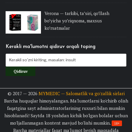
Verona — tarkibi, ta’siri, qo’llash
bo’yicha yo’riqnoma, maxsus
ko’rsatmalar
Kerakli ma'lumotni qidiruv orqali toping
© 2017 — 2026
MYMEDIC — Salomatlik va go'zallik sirlari
Barcha huquqlar himoyalangan. Ma'lumotlarni ko'chirib olish
faqatgina sayt administratorlarining ruxsati bilan mumkin
hisoblanadi! Saytda 18 yoshdan kichik bo'lgan bolalar uchun
mo'ljallanmagan kontent mavjud bo'lishi mumkin.
18+
Barcha materiallar faqat ma'lumot berish maqsadida