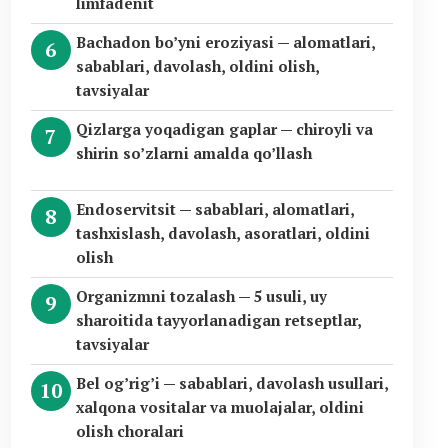
limfadenit
Bachadon bo’yni eroziyasi — alomatlari,
sabablari, davolash, oldini olish,
tavsiyalar
Qizlarga yoqadigan gaplar — chiroyli va
shirin so’zlarni amalda qo’llash
Endoservitsit — sabablari, alomatlari,
tashxislash, davolash, asoratlari, oldini
olish
Organizmni tozalash — 5 usuli, uy
sharoitida tayyorlanadigan retseptlar,
tavsiyalar
Bel og’rig’i — sabablari, davolash usullari,
xalqona vositalar va muolajalar, oldini
olish choralari