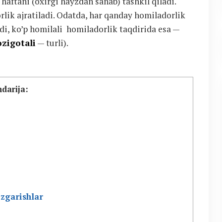
haftani (oxirgi hayzdan sanab) tashkil qiladi.
rlik ajratiladi. Odatda, har qanday homiladorlik
di, ko’p homilali homiladorlik taqdirida esa —
ozigotali
— turli).
darija:
zgarishlar