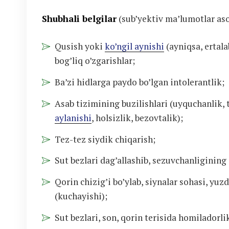
Shubhali belgilar
(sub’yektiv ma’lumotlar aso
Qusish yoki
ko’ngil aynishi
(ayniqsa, ertala
bog’liq o’zgarishlar;
Ba’zi hidlarga paydo bo’lgan intolerantlik;
Asab tizimining buzilishlari (uyquchanlik, 
aylanishi
, holsizlik, bezovtalik);
Tez-tez siydik chiqarish;
Sut bezlari dag’allashib, sezuvchanligining 
Qorin chizig’i bo’ylab, siynalar sohasi, yuz
(kuchayishi);
Sut bezlari, son, qorin terisida homiladorlik