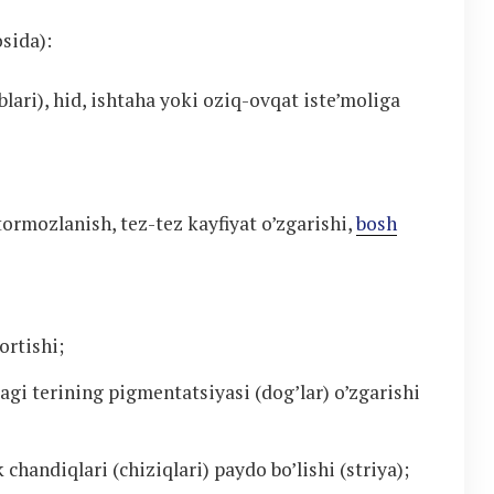
sida):
blari), hid, ishtaha yoki oziq-ovqat iste’moliga
tormozlanish, tez-tez kayfiyat o’zgarishi,
bosh
ortishi;
dagi terining pigmentatsiyasi (dog’lar) o’zgarishi
 chandiqlari (chiziqlari) paydo bo’lishi (striya);