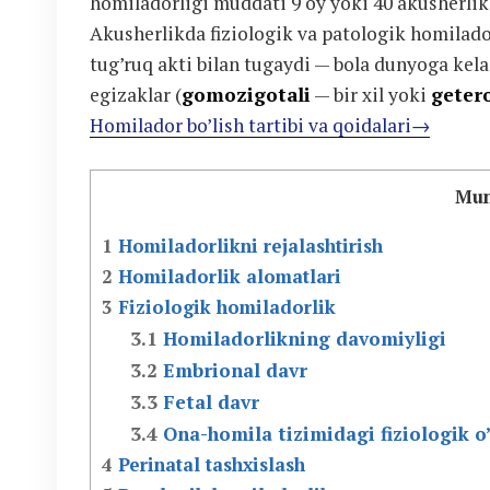
homiladorligi muddati 9 oy yoki 40 akusherlik 
Akusherlikda fiziologik va patologik homilado
tug’ruq akti bilan tugaydi — bola dunyoga kela
egizaklar (
gomozigotali
— bir xil yoki
geter
Homilador bo’lish tartibi va qoidalari→
Mun
1
Homiladorlikni rejalashtirish
2
Homiladorlik alomatlari
3
Fiziologik homiladorlik
3.1
Homiladorlikning davomiyligi
3.2
Embrional davr
3.3
Fetal davr
3.4
Ona-homila tizimidagi fiziologik o’
4
Perinatal tashxislash