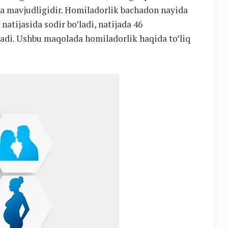
la mavjudligidir. Homiladorlik bachadon nayida
 natijasida sodir bo’ladi, natijada 46
adi. Ushbu maqolada homiladorlik haqida to’liq