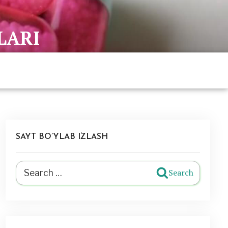
LARI
SAYT BO’YLAB IZLASH
Search
Search
for: