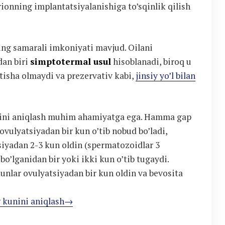
ionning implantatsiyalanishiga to’sqinlik qilish
ing samarali imkoniyati mavjud. Oilani
dan biri
simptotermal usul
hisoblanadi, biroq u
isha olmaydi va prezervativ kabi,
jinsiy yo’l bilan
unini aniqlash muhim ahamiyatga ega. Hamma gap
vulyatsiyadan bir kun o’tib nobud bo’ladi,
tsiyadan 2-3 kun oldin (spermatozoidlar 3
bo’lganidan bir yoki ikki kun o’tib tugaydi.
unlar ovulyatsiyadan bir kun oldin va bevosita
g kunini aniqlash→