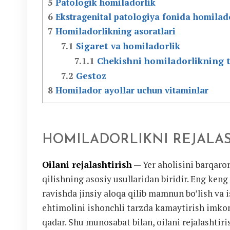
5
Patologik homiladorlik
6
Ekstragenital patologiya fonida homilad
7
Homiladorlikning asoratlari
7.1
Sigaret va homiladorlik
7.1.1
Chekishni homiladorlikning tu
7.2
Gestoz
8
Homilador ayollar uchun vitaminlar
HOMILADORLIKNI REJALAS
Oilani rejalashtirish
— Yer aholisini barqaro
qilishning asosiy usullaridan biridir. Eng ken
ravishda jinsiy aloqa qilib mamnun bo’lish va
ehtimolini ishonchli tarzda kamaytirish imkoni
qadar. Shu munosabat bilan, oilani rejalashtiri