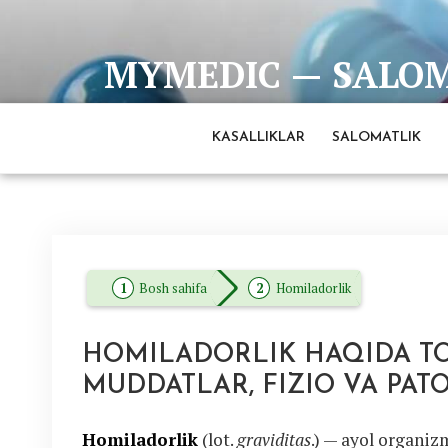
Skip
to
MYMEDIC — SALOMA
content
Barcha eng ishonchli va to'liq ma'lumotlar man
KASALLIKLAR
SALOMATLIK
Bosh sahifa
Homiladorlik
HOMILADORLIK HAQIDA TO’
MUDDATLAR, FIZIO VA PAT
Homiladorlik
(lot.
graviditas
.) — ayol organiz