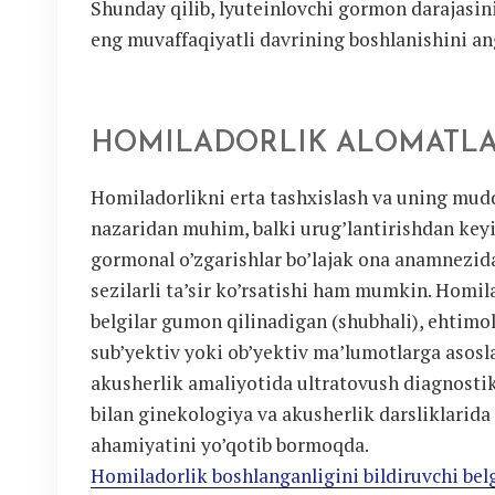
Shunday qilib, lyuteinlovchi gormon darajasin
eng muvaffaqiyatli davrining boshlanishini an
HOMILADORLIK ALOMATLA
Homiladorlikni erta tashxislash va uning mudd
nazaridan muhim, balki urug’lantirishdan keyi
gormonal o’zgarishlar bo’lajak ona anamnezida 
sezilarli ta’sir ko’rsatishi ham mumkin. Homi
belgilar gumon qilinadigan (shubhali), ehtimoll
sub’yektiv yoki ob’yektiv ma’lumotlarga asosl
akusherlik amaliyotida ultratovush diagnostik
bilan ginekologiya va akusherlik darsliklarida 
ahamiyatini yo’qotib bormoqda.
Homiladorlik boshlanganligini bildiruvchi bel