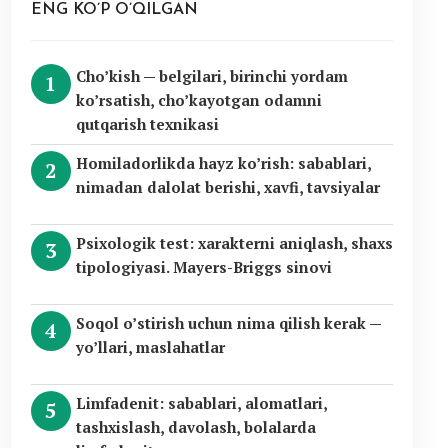
ENG KO’P O’QILGAN
Cho’kish — belgilari, birinchi yordam
ko’rsatish, cho’kayotgan odamni
qutqarish texnikasi
Homiladorlikda hayz ko’rish: sabablari,
nimadan dalolat berishi, xavfi, tavsiyalar
Psixologik test: xarakterni aniqlash, shaxs
tipologiyasi. Mayers-Briggs sinovi
Soqol o’stirish uchun nima qilish kerak —
yo’llari, maslahatlar
Limfadenit: sabablari, alomatlari,
tashxislash, davolash, bolalarda