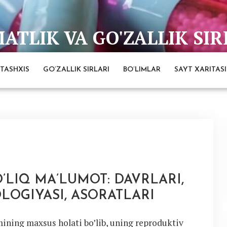
TLIK VA GO'ZALLIK SIR
bai
TASHXIS
GO’ZALLIK SIRLARI
BO’LIMLAR
SAYT XARITASI
LIQ MA’LUMOT: DAVRLARI,
OLOGIYASI, ASORATLARI
mining maxsus holati bo’lib, uning reproduktiv