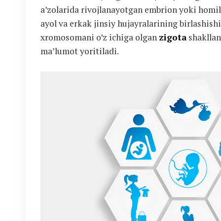
a’zolarida rivojlanayotgan embrion yoki homi
ayol va erkak jinsiy hujayralarining birlashishi
xromosomani o’z ichiga olgan
zigota
shakllan
ma’lumot yoritiladi.