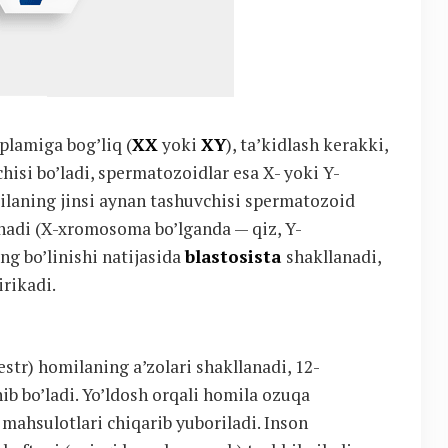
’plamiga bog’liq (
XX
yoki
XY
), ta’kidlash kerakki,
si bo’ladi, spermatozoidlar esa X- yoki Y-
ilaning jinsi aynan tashuvchisi spermatozoid
anadi (X-xromosoma bo’lganda — qiz, Y-
ng bo’linishi natijasida
blastosista
shakllanadi,
irikadi.
estr) homilaning a’zolari shakllanadi, 12-
nib bo’ladi. Yo’ldosh orqali homila ozuqa
ahsulotlari chiqarib yuboriladi. Inson