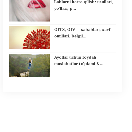
Lablarni katta qilish: usullari,
yo’llari, p...
OITS, OIV — sabablari, xavf
omillari, belgil...
Ayollar uchun foydali
maslahatlar to’plami &...