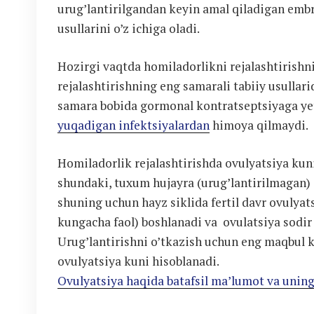
urug’lantirilgandan keyin amal qiladigan embr
usullarini o’z ichiga oladi.
Hozirgi vaqtda homiladorlikni rejalashtirishn
rejalashtirishning eng samarali tabiiy usullari
samara bobida gormonal kontratseptsiyaga yet
yuqadigan infektsiyalardan
himoya qilmaydi.
Homiladorlik rejalashtirishda ovulyatsiya k
shundaki, tuxum hujayra (urug’lantirilmagan) o
shuning uchun hayz siklida fertil davr ovulya
kungacha faol) boshlanadi va ovulatsiya sodir 
Urug’lantirishni o’tkazish uchun eng maqbul k
ovulyatsiya kuni hisoblanadi.
Ovulyatsiya haqida batafsil ma’lumot va unin