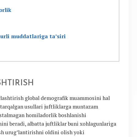
orlik
rli muddatlariga ta’siri
HTIRISH
rlashtirish global demografik muammosini hal
g tarqalgan usullari juftliklarga muntazam
 istalmagan homiladorlik boshlanishi
ni beradi, albatta juftliklar buni xohlagunlariga
sh urug’lantirishni oldini olish yoki