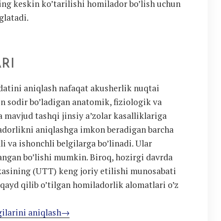
ing keskin ko’tarilishi homilador bo’lish uchun
glatadi.
RI
atini aniqlash nafaqat akusherlik nuqtai
n sodir bo’ladigan anatomik, fiziologik va
mavjud tashqi jinsiy a’zolar kasalliklariga
ladorlikni aniqlashga imkon beradigan barcha
i va ishonchli belgilarga bo’linadi. Ular
angan bo’lishi mumkin. Biroq, hozirgi davrda
asining (UTT) keng joriy etilishi munosabati
qayd qilib o’tilgan homiladorlik alomatlari o’z
gilarini aniqlash→