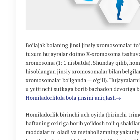
Bo’lajak bolaning jinsi jinsiy xromosomalar to
tuxum hujayralar doimo X-xromosoma tashuvchi
xromosoma (1: 1 nisbatda). Shunday qilib, hom
hisoblangan jinsiy xromosomalar bilan belgil
xromosomalar bo’lganda — o’g’il). Hujayralarni
u yettinchi sutkaga borib bachadon devoriga b
Homiladorlikda bola jinsini aniqlash→
Homiladorlik birinchi uch oyida (birinchi trim
haftaning oxiriga borib yo’ldosh to’liq shaklla
moddalarini oladi va metabolizmning yakuniy m