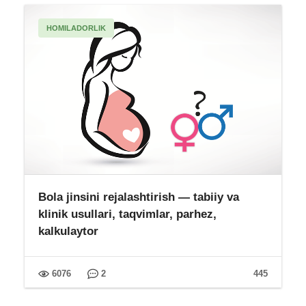
HOMILADORLIK
Bola jinsini rejalashtirish — tabiiy va
klinik usullari, taqvimlar, parhez,
kalkulaytor
6076
2
445