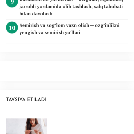
jarrohli yordamida olib tashlash, xalq tabobati
bilan davolash
Semirish va sog’lom vazn olish — ozg’inlikni
yengish va semirish yo’llari
TAVSIYA ETILADI: