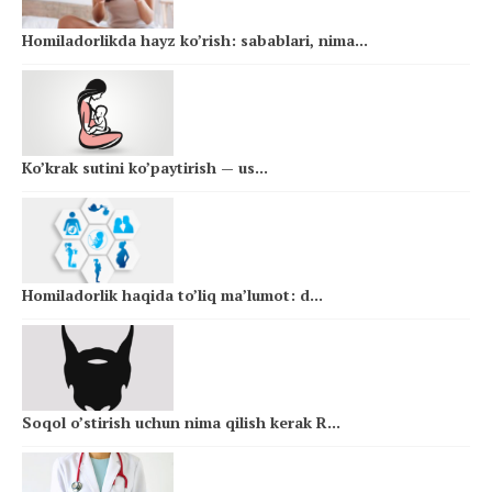
Homiladorlikda hayz ko’rish: sabablari, nima...
Ko’krak sutini ko’paytirish — us...
Homiladorlik haqida to’liq ma’lumot: d...
Soqol o’stirish uchun nima qilish kerak R...