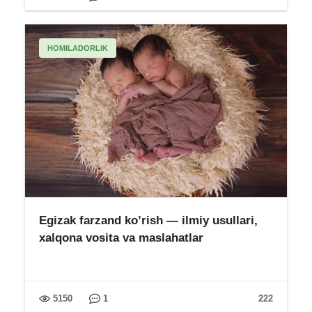
HOMILADORLIK
Egizak farzand ko’rish — ilmiy usullari,
xalqona vosita va maslahatlar
5150
1
222