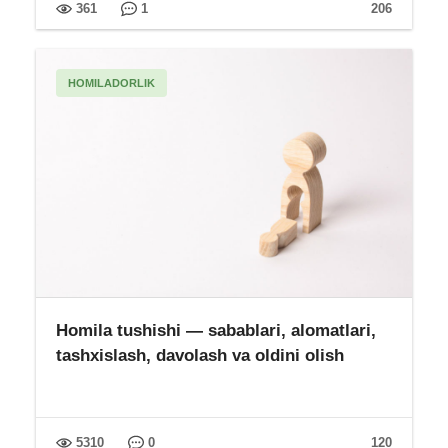
361
1
206
HOMILADORLIK
Homila tushishi — sabablari, alomatlari,
tashxislash, davolash va oldini olish
5310
0
120