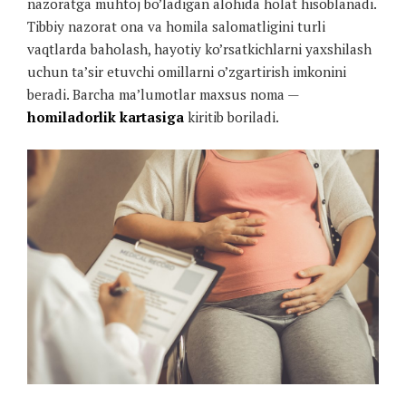
nazoratga muhtoj bo’ladigan alohida holat hisoblanadi.
Tibbiy nazorat ona va homila salomatligini turli
vaqtlarda baholash, hayotiy ko’rsatkichlarni yaxshilash
uchun ta’sir etuvchi omillarni o’zgartirish imkonini
beradi. Barcha ma’lumotlar maxsus noma —
homiladorlik kartasiga
kiritib boriladi.