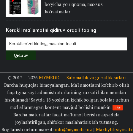
bo’yicha yo’riqnoma, maxsus
ko’rsatmalar
Kerakli ma'lumotni qidiruv orqali toping
© 2017 — 2026
MYMEDIC — Salomatlik va go'zallik sirlari
Barcha huquqlar himoyalangan. Ma'lumotlarni ko'chirib olish
faqatgina sayt administratorlarining ruxsati bilan mumkin
hisoblanadi! Saytda 18 yoshdan kichik bo'lgan bolalar uchun
mo'ljallanmagan kontent mavjud bo'lishi mumkin.
18+
Barcha materiallar faqat ma'lumot berish maqsadida
joylashtirilgan, shifokor maslahatisiz ish tutmang.
Bog'lanish uchun manzil:
info@mymedic.uz
|
Maxfiylik siyosati