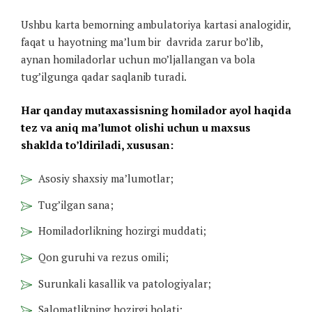
Ushbu karta bemorning ambulatoriya kartasi analogidir,
faqat u hayotning ma’lum bir davrida zarur bo’lib,
aynan homiladorlar uchun mo’ljallangan va bola
tug’ilgunga qadar saqlanib turadi.
Har qanday mutaxassisning homilador ayol haqida
tez va aniq ma’lumot olishi uchun u maxsus
shaklda to’ldiriladi, xususan:
Asosiy shaxsiy ma’lumotlar;
Tug’ilgan sana;
Homiladorlikning hozirgi muddati;
Qon guruhi va rezus omili;
Surunkali kasallik va patologiyalar;
Salomatlikning hozirgi holati;