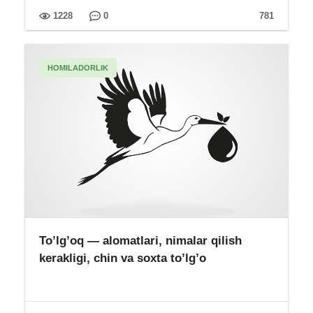
1228
0
781
HOMILADORLIK
To’lg’oq — alomatlari, nimalar qilish
kerakligi, chin va soxta to’lg’o