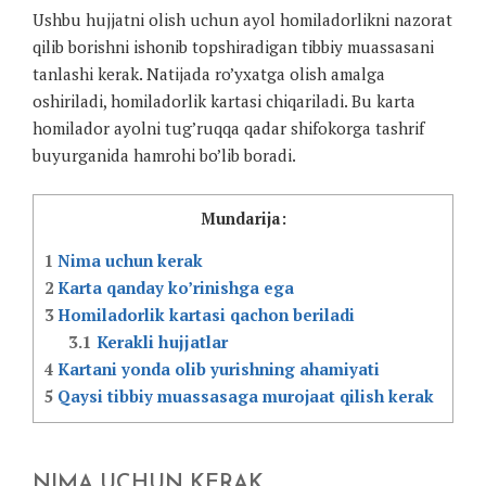
Ushbu hujjatni olish uchun ayol homiladorlikni nazorat
qilib borishni ishonib topshiradigan tibbiy muassasani
tanlashi kerak. Natijada ro’yxatga olish amalga
oshiriladi, homiladorlik kartasi chiqariladi. Bu karta
homilador ayolni tug’ruqqa qadar shifokorga tashrif
buyurganida hamrohi bo’lib boradi.
Mundarija:
1
Nima uchun kerak
2
Karta qanday ko’rinishga ega
3
Homiladorlik kartasi qachon beriladi
3.1
Kerakli hujjatlar
4
Kartani yonda olib yurishning ahamiyati
5
Qaysi tibbiy muassasaga murojaat qilish kerak
NIMA UCHUN KERAK