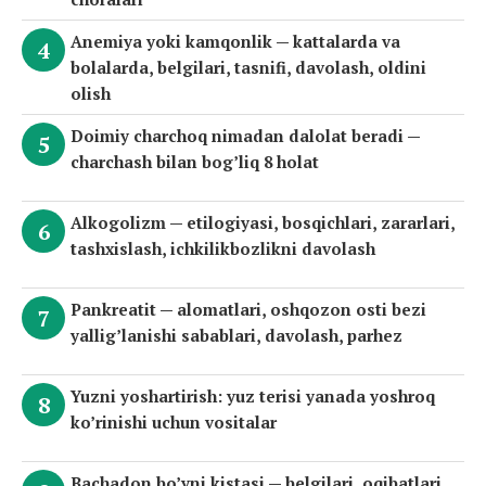
Anemiya yoki kamqonlik — kattalarda va
bolalarda, belgilari, tasnifi, davolash, oldini
olish
Doimiy charchoq nimadan dalolat beradi —
charchash bilan bog’liq 8 holat
Alkogolizm — etilogiyasi, bosqichlari, zararlari,
tashxislash, ichkilikbozlikni davolash
Pankreatit — alomatlari, oshqozon osti bezi
yallig’lanishi sabablari, davolash, parhez
Yuzni yoshartirish: yuz terisi yanada yoshroq
ko’rinishi uchun vositalar
Bachadon bo’yni kistasi — belgilari, oqibatlari,