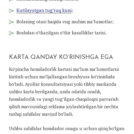
Kutilayotgan tug’ruq kuni
;
Bolaning otasi haqida eng muhim ma’lumotlar;
Boshdan o’tkazilgan o’tkir kasalliklar tarixi.
KARTA QANDAY KO’RINISHGA EGA
Ko’pincha homiladorlik kartasi ma’lum ma’lumotlarni
kiritish uchun mo’ljallangan broshyura ko’rinishida
bo’ladi. Ayollar konsultatsiyasi yoki tibbiy markazda
ushbu karta berilganda, unda odatda onalik,
homiladorlik va yangi tug’ilgan chaqaloqni parvarish
qilish mavzusidagi reklama joylashtirilgan bir nechta
tashqi sahifalar mavjud bo’ladi.
Ushbu sahifalar homilador onaga u uchun qiziq bo’lgan