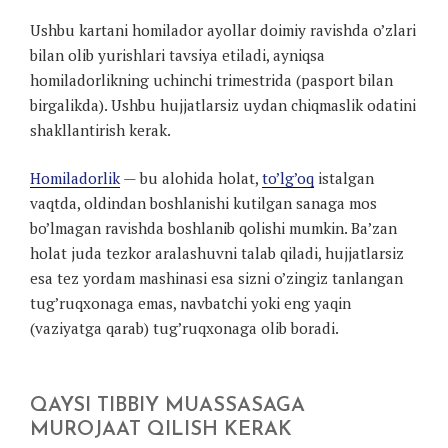
Ushbu kartani homilador ayollar doimiy ravishda o’zlari
bilan olib yurishlari tavsiya etiladi, ayniqsa
homiladorlikning uchinchi trimestrida (pasport bilan
birgalikda). Ushbu hujjatlarsiz uydan chiqmaslik odatini
shakllantirish kerak.
Homiladorlik
— bu alohida holat,
to’lg’oq
istalgan
vaqtda, oldindan boshlanishi kutilgan sanaga mos
bo’lmagan ravishda boshlanib qolishi mumkin. Ba’zan
holat juda tezkor aralashuvni talab qiladi, hujjatlarsiz
esa tez yordam mashinasi esa sizni o’zingiz tanlangan
tug’ruqxonaga emas, navbatchi yoki eng yaqin
(vaziyatga qarab) tug’ruqxonaga olib boradi.
QAYSI TIBBIY MUASSASAGA
MUROJAAT QILISH KERAK