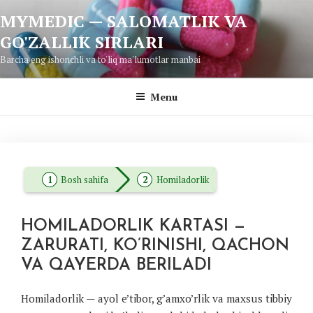
Skip
MYMEDIC — SALOMATLIK VA
to
GO'ZALLIK SIRLARI
content
Barcha eng ishonchli va to'liq ma'lumotlar manbai
Menu
Bosh sahifa
Homiladorlik
HOMILADORLIK KARTASI —
ZARURATI, KO’RINISHI, QACHON
VA QAYERDA BERILADI
Homiladorlik — ayol e’tibor, g’amxo’rlik va maxsus tibbiy