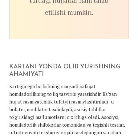
turdagi hujjatlar ham talab
etilishi mumkin.
KARTANI YONDA OLIB YURISHNING
AHAMIYATI
Kartaga ega bo’lishning maqsadi nafaqat
homiladorlikning to’liq tasvirini yaratishdir. Ba’zan
hujjat rasmiyatchilik tufatyli rasmiylashtiriladi: u
holatni, muddatni tasdiqlaydi, asosiy tahlillar
to’g’risidagi ma’lumotlarni o’z ichiga oladi. Asosiysi,
homiladorlik shifokorlar tomonidan va tegishli testlar,
ultratovushli tekshiruv orqali tasdiqlangan sanaladi.