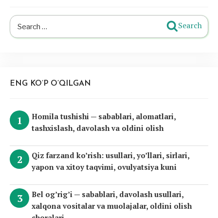
Search
Search
for:
ENG KO’P O’QILGAN
Homila tushishi — sabablari, alomatlari,
tashxislash, davolash va oldini olish
Qiz farzand ko’rish: usullari, yo’llari, sirlari,
yapon va xitoy taqvimi, ovulyatsiya kuni
Bel og’rig’i — sabablari, davolash usullari,
xalqona vositalar va muolajalar, oldini olish
choralari