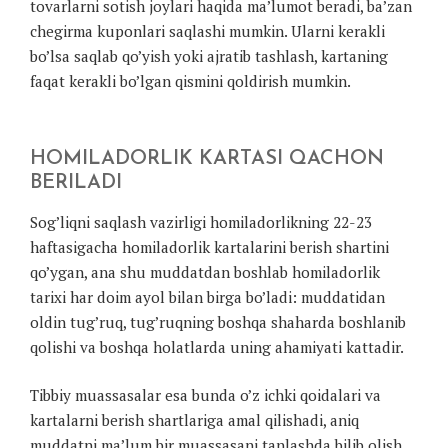
tovarlarni sotish joylari haqida ma’lumot beradi, ba’zan
chegirma kuponlari saqlashi mumkin. Ularni kerakli
bo’lsa saqlab qo’yish yoki ajratib tashlash, kartaning
faqat kerakli bo’lgan qismini qoldirish mumkin.
HOMILADORLIK KARTASI QACHON
BERILADI
Sog’liqni saqlash vazirligi homiladorlikning 22-23
haftasigacha homiladorlik kartalarini berish shartini
qo’ygan, ana shu muddatdan boshlab homiladorlik
tarixi har doim ayol bilan birga bo’ladi: muddatidan
oldin tug’ruq, tug’ruqning boshqa shaharda boshlanib
qolishi va boshqa holatlarda uning ahamiyati kattadir.
Tibbiy muassasalar esa bunda o’z ichki qoidalari va
kartalarni berish shartlariga amal qilishadi, aniq
muddatni ma’lum bir muassasani tanlashda bilib olish