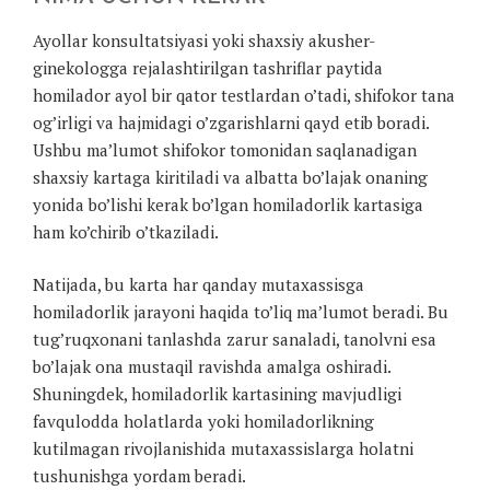
Ayollar konsultatsiyasi yoki shaxsiy akusher-
ginekologga rejalashtirilgan tashriflar paytida
homilador ayol bir qator testlardan o’tadi, shifokor tana
og’irligi va hajmidagi o’zgarishlarni qayd etib boradi.
Ushbu ma’lumot shifokor tomonidan saqlanadigan
shaxsiy kartaga kiritiladi va albatta bo’lajak onaning
yonida bo’lishi kerak bo’lgan homiladorlik kartasiga
ham ko’chirib o’tkaziladi.
Natijada, bu karta har qanday mutaxassisga
homiladorlik jarayoni haqida to’liq ma’lumot beradi. Bu
tug’ruqxonani tanlashda zarur sanaladi, tanolvni esa
bo’lajak ona mustaqil ravishda amalga oshiradi.
Shuningdek, homiladorlik kartasining mavjudligi
favqulodda holatlarda yoki homiladorlikning
kutilmagan rivojlanishida mutaxassislarga holatni
tushunishga yordam beradi.