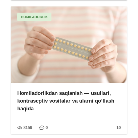
HOMILADORLIK
Homiladorlikdan saqlanish — usullari,
kontraseptiv vositalar va ularni qo’llash
haqida
8156
0
10