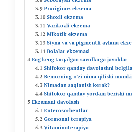
3.9
Pruriginoz ekzema
3.10
Shoxli ekzema
3.11
Varikozli ekzema
3.12
Mikotik ekzema
3.13
Siyna va va pigmentli aylana ekz
3.14
Bolalar ekzemasi
4
Eng keng tarqalgan savollarga javoblar
4.1
Shifokor qanday davolashni belgil
4.2
Bemorning o’zi nima qilishi mumk
4.3
Nimadan saqlanish kerak?
4.4
Shifokor qanday yordam berishi m
5
Ekzemani davolash
5.1
Enterosorbentlar
5.2
Gormonal terapiya
5.3
Vitaminoterapiya