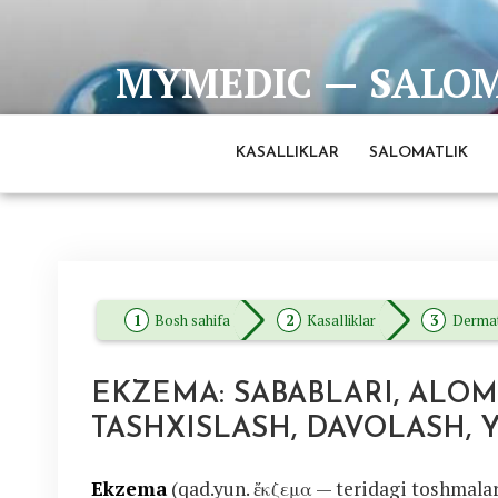
Skip
to
MYMEDIC — SALOMA
content
Barcha eng ishonchli va to'liq ma'lumotlar man
KASALLIKLAR
SALOMATLIK
Bosh sahifa
Kasalliklar
Derma
EKZEMA: SABABLARI, ALOMA
TASHXISLASH, DAVOLASH, 
Ekzema
(qad.yun. ἔκζεμα — teridagi toshmala