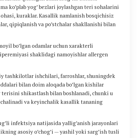
ma ko’plab yog’ bezlari joylashgan teri sohalarini
ohasi, kuraklar. Kasallik namlanish bosqichisiz
r, qipiqlanish va po’stchalar shakllanishi bilan
moyil bo’lgan odamlar uchun xarakterli
 giperemiyasi shaklidagi namoyishlar allergen
 tashkilotlar ishchilari, farroshlar, shuningdek
ddalari bilan doim aloqada bo’lgan kishilar
 terisini shikastlash bilan boshlanadi, chunki u
 chalinadi va keyinchalik kasallik tananing
li infektsiya natijasida yallig’anish jarayonlari
likning asosiy o’chog’i — yashil yoki sarg’ish tusli