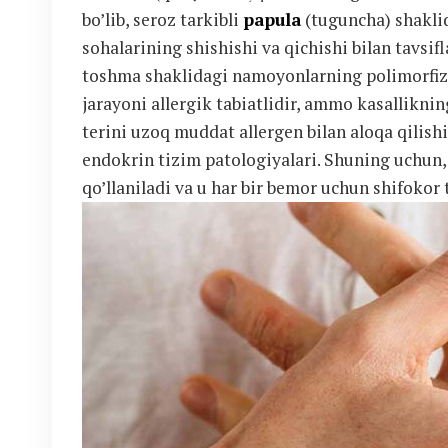
bo’lib, seroz tarkibli
papula
(tuguncha) shaklid
sohalarining shishishi va qichishi bilan tavs
toshma shaklidagi namoyonlarning polimorfizmi
jarayoni allergik tabiatlidir, ammo kasallikni
terini uzoq muddat allergen bilan aloqa qilish
endokrin tizim patologiyalari. Shuning uchun
qo’llaniladi va u har bir bemor uchun shifokor