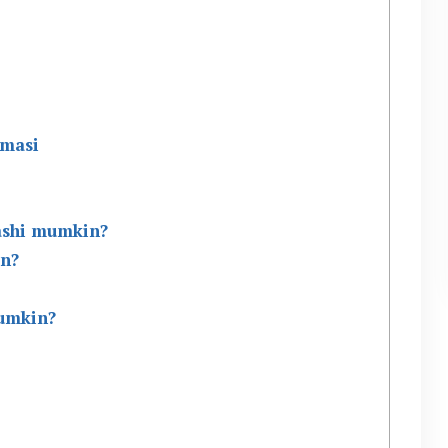
emasi
ashi mumkin?
in?
umkin?