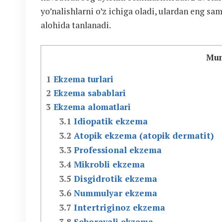
yo’nalishlarni o’z ichiga oladi, ulardan eng sam
alohida tanlanadi.
Mun
1
Ekzema turlari
2
Ekzema sabablari
3
Ekzema alomatlari
3.1
Idiopatik ekzema
3.2
Atopik ekzema (atopik dermatit)
3.3
Professional ekzema
3.4
Mikrobli ekzema
3.5
Disgidrotik ekzema
3.6
Nummulyar ekzema
3.7
Intertriginoz ekzema
3.8
Seborayali ekzema