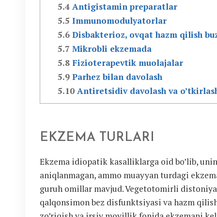
5.4
Antigistamin preparatlar
5.5
Immunomodulyatorlar
5.6
Disbakterioz, ovqat hazm qilish buz
5.7
Mikrobli ekzemada
5.8
Fizioterapevtik muolajalar
5.9
Parhez bilan davolash
5.10
Antiretsidiv davolash va o’tkirlash
EKZEMA TURLARI
Ekzema idiopatik kasalliklarga oid bo’lib, uni
aniqlanmagan, ammo muayyan turdagi ekzema r
guruh omillar mavjud. Vegetotomirli distoniy
qalqonsimon bez disfunktsiyasi va hazm qilish
zo’riqish va irsiy moyillik fonida ekzemani ke