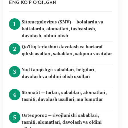
ENG KO’P O’QILGAN
Sitomegalovirus (SMV) — bolalarda va
kattalarda, alomatlari, tashxislash,
davolash, oldini olish
Qo’ltiq terlashini davolash va bartaraf
qilish usullari, sabablari, xalqona vositalar
Yod tanqisligi: sabablari, belgilari,
davolash va oldini olish usullari
Stomatit — turlari, sabablari, alomatlari,
tasnifi, davolash usullari, ma’lumotlar
Osteoporoz — rivojlanishi sabablari,
tasnifi, alomatlari, davolash va oldini