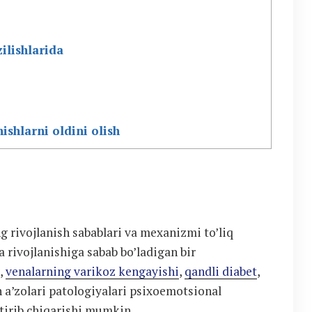
ilishlarida
ishlarni oldini olish
ng rivojlanish sabablari va mexanizmi to’liq
ivojlanishiga sabab bo’ladigan bir
a,
venalarning varikoz kengayishi
,
qandli diabet
,
 a’zolari patologiyalari psixoemotsional
ltirib chiqarishi mumkin.