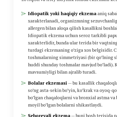
Idiopatik yoki haqiqiy ekzema
aniq saba
xarakterlanadi, organizmning sezuvchanlig
allergen bilan aloqa qilish kasallikni bosh
Idiopatik ekzema uchun seroz tarkibli papul
xarakterlidir, bunda ular terida bir vaqtni
turdagi ekzemaning o’ziga xos belgisidir. 
toshmalarning simmetriyasi (bir qo’lning s
huddi shunday toshmalar mavjud bo’ladi). K
mavsumiyligi bilan ajralib turadi.
Bolalar ekzemasi
— bu kasallik chaqaloqla
so’ng asta-sekin bo’yin, ko’krak va oyoq-qo’
bo’lgan chaqaloqlarni va bronxial astma va 
moyil bo’lgan bolalarni shikastlaydi.
Seboreyali ekzema
— buni bosh terisida p