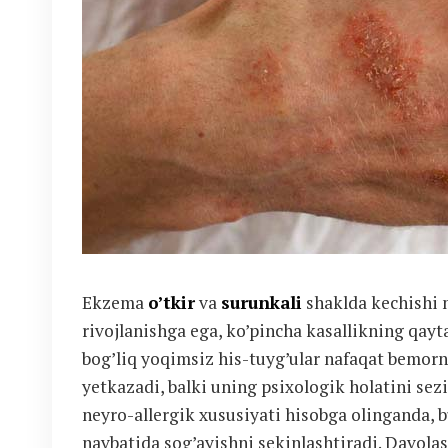
Ekzema
o’tkir
va
surunkali
shaklda kechishi m
rivojlanishga ega, ko’pincha kasallikning qayta
bog’liq yoqimsiz his-tuyg’ular nafaqat bemorn
yetkazadi, balki uning psixologik holatini sez
neyro-allergik xususiyati hisobga olinganda, b
navbatida sog’ayishni sekinlashtiradi. Davolash