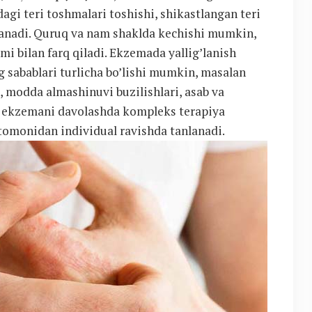
agi teri toshmalari toshishi, shikastlangan teri
iflanadi. Quruq va nam shaklda kechishi mumkin,
 bilan farq qiladi. Ekzemada yallig’lanish
ng sabablari turlicha bo’lishi mumkin, masalan
i, modda almashinuvi buzilishlari, asab va
, ekzemani davolashda kompleks terapiya
 tomonidan individual ravishda tanlanadi.