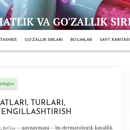
TLIK VA GO'ZALLIK SIR
bai
TASHXIS
GO’ZALLIK SIRLARI
BO’LIMLAR
SAYT XARITASI
tologiya
TLARI, TURLARI,
YENGILLASHTIRISH
r, ἐκζέω — qaynayman) — bu dermatologik kasallik