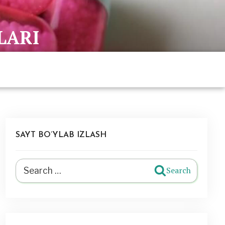
LARI
SAYT BO’YLAB IZLASH
Search
Search
for: