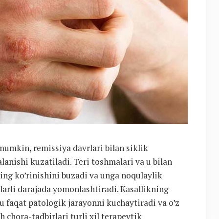
umkin, remissiya davrlari bilan siklik
lanishi kuzatiladi. Teri toshmalari va u bilan
ing ko’rinishini buzadi va unga noqulaylik
ilarli darajada yomonlashtiradi. Kasallikning
u faqat patologik jarayonni kuchaytiradi va o’z
 chora-tadbirlari turli xil terapevtik