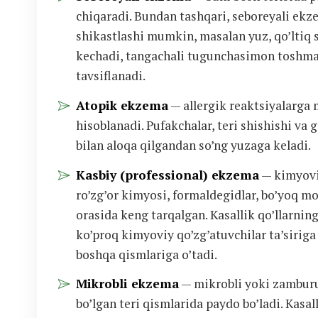
chiqaradi. Bundan tashqari, seboreyali ekze
shikastlashi mumkin, masalan yuz, qo’ltiq s
kechadi, tangachali tugunchasimon toshmala
tavsiflanadi.
Atopik ekzema
— allergik reaktsiyalarga 
hisoblanadi. Pufakchalar, teri shishishi va
bilan aloqa qilgandan so’ng yuzaga keladi.
Kasbiy (professional) ekzema
— kimyoviy
ro’zg’or kimyosi, formaldegidlar, bo’yoq mo
orasida keng tarqalgan. Kasallik qo’llarning
ko’proq kimyoviy qo’zg’atuvchilar ta’siriga
boshqa qismlariga o’tadi.
Mikrobli ekzema
— mikrobli yoki zamburug’
bo’lgan teri qismlarida paydo bo’ladi. Kasal