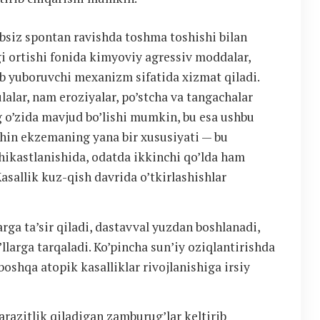
bsiz spontan ravishda toshma toshishi bilan
i ortishi fonida kimyoviy agressiv moddalar,
lab yuboruvchi mexanizm sifatida xizmat qiladi.
alar, nam eroziyalar, po’stcha va tangachalar
ng o’zida mavjud bo’lishi mumkin, bu esa ushbu
Chin ekzemaning yana bir xususiyati — bu
hikastlanishida, odatda ikkinchi qo’lda ham
asallik kuz-qish davrida o’tkirlashishlar
rga ta’sir qiladi, dastavval yuzdan boshlanadi,
llarga tarqaladi. Ko’pincha sun’iy oziqlantirishda
boshqa atopik kasalliklar rivojlanishiga irsiy
arazitlik qiladigan zamburug’lar keltirib