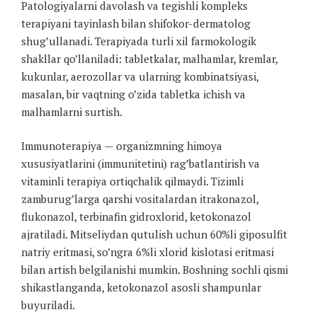
Patologiyalarni davolash va tegishli kompleks
terapiyani tayinlash bilan shifokor-dermatolog
shug’ullanadi. Terapiyada turli xil farmokologik
shakllar qo’llaniladi: tabletkalar, malhamlar, kremlar,
kukunlar, aerozollar va ularning kombinatsiyasi,
masalan, bir vaqtning o’zida tabletka ichish va
malhamlarni surtish.
Immunoterapiya — organizmning himoya
xususiyatlarini (immunitetini) rag’batlantirish va
vitaminli terapiya ortiqchalik qilmaydi. Tizimli
zamburug’larga qarshi vositalardan itrakonazol,
flukonazol, terbinafin gidroxlorid, ketokonazol
ajratiladi. Mitseliydan qutulish uchun 60%li giposulfit
natriy eritmasi, so’ngra 6%li xlorid kislotasi eritmasi
bilan artish belgilanishi mumkin. Boshning sochli qismi
shikastlanganda, ketokonazol asosli shampunlar
buyuriladi.