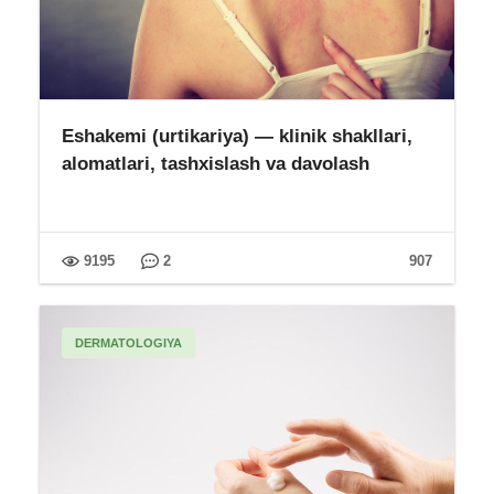
Eshakemi (urtikariya) — klinik shakllari,
alomatlari, tashxislash va davolash
9195
2
907
DERMATOLOGIYA