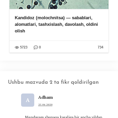
Kandidoz (molochnitsa) — sabablari,
alomatlari, tashxislash, davolash, oldini
olish
5723
0
734
Ushbu mazvuda 2 ta fikr qoldirilgan
Adham
A
25.04.2020
Mendayam shunaqa kasaliga bir ancha yildan