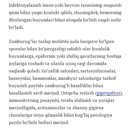
Infektsiyalanish inson yoki hayvon tanasining nuqsonli
qismi bilan yaqin kontakt qilish, shuningdek, bemorning
ifloslangan buyumlari bilan aloqada bo’lish orqali sodir
bo’ladi.
Zamburug’lar tashqi muhitda juda barqaror bo’lgan
sporalar bilan ko’payganligi sababli ular kundalik
buyumlarga, epidermis yoki shilliq qavatlarning boshqa
joylariga tushadi va ularda uzoq vaqt davomida
saqlanib qoladi. Go’zallik salonlari, sartaroshxonalar,
basseynlar, hammomlar, manikyur salonlariga tashrif
buyurish paytida zamburug’li kasalliklar bilan
kasallanish xavfi mavjud. Ortqicha terlash (
gipergidroz
),
immunitetning pasayishi, terida shilinish va yoriqlar
mavjudligida, avitaminozlar va shaxsiy gigiena
choralariga rioya qilmaslik bilan bog’liq patologiya
paydo bo’lishi hollari mavjud.