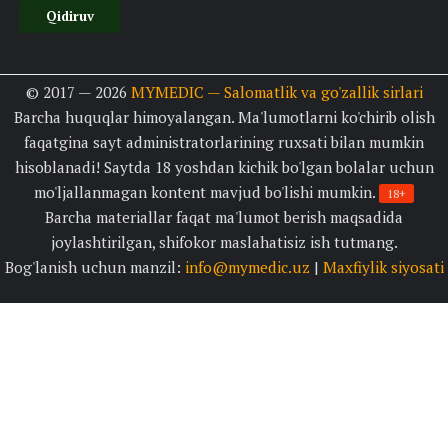
© 2017 — 2026
MYMEDIC — Salomatlik va go'zallik sirlari
Barcha huquqlar himoyalangan. Ma'lumotlarni ko'chirib olish
faqatgina sayt administratorlarining ruxsati bilan mumkin
hisoblanadi! Saytda 18 yoshdan kichik bo'lgan bolalar uchun
mo'ljallanmagan kontent mavjud bo'lishi mumkin.
18+
Barcha materiallar faqat ma'lumot berish maqsadida
joylashtirilgan, shifokor maslahatisiz ish tutmang.
Bog'lanish uchun manzil:
info@mymedic.uz
|
Maxfiylik siyosati