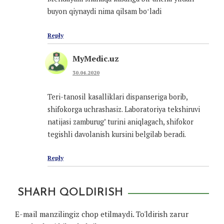
buyon qiynaydi nima qilsam boʻladi
Reply
MyMedic.uz
30.04.2020
Teri-tanosil kasalliklari dispanseriga borib,
shifokorga uchrashasiz. Laboratoriya tekshiruvi
natijasi zamburug’ turini aniqlagach, shifokor
tegishli davolanish kursini belgilab beradi.
Reply
SHARH QOLDIRISH
E-mail manzilingiz chop etilmaydi.
To'ldirish zarur