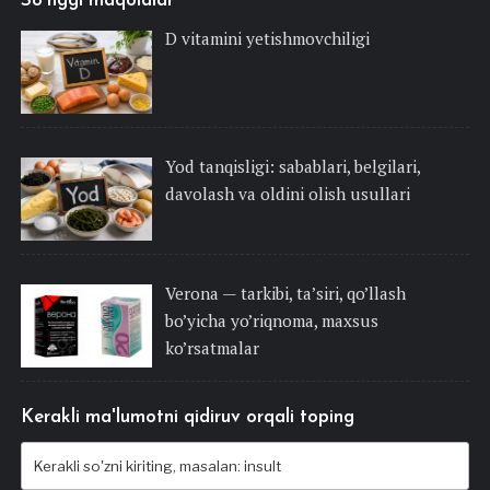
So'nggi maqolalar
D vitamini yetishmovchiligi
Yod tanqisligi: sabablari, belgilari,
davolash va oldini olish usullari
Verona — tarkibi, ta’siri, qo’llash
bo’yicha yo’riqnoma, maxsus
ko’rsatmalar
Kerakli ma'lumotni qidiruv orqali toping