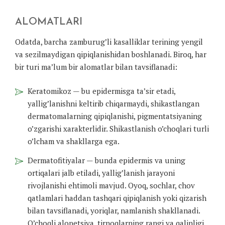
ALOMATLARI
Odatda, barcha zamburug’li kasalliklar terining yengil
va sezilmaydigan qipiqlanishidan boshlanadi. Biroq, har
bir turi ma’lum bir alomatlar bilan tavsiflanadi:
Keratomikoz — bu epidermisga ta’sir etadi,
yallig’lanishni keltirib chiqarmaydi, shikastlangan
dermatomalarning qipiqlanishi, pigmentatsiyaning
o’zgarishi xarakterlidir. Shikastlanish o’choqlari turli
o’lcham va shakllarga ega.
Dermatofitiyalar — bunda epidermis va uning
ortiqalari jalb etiladi, yallig’lanish jarayoni
rivojlanishi ehtimoli mavjud. Oyoq, sochlar, chov
qatlamlari haddan tashqari qipiqlanish yoki qizarish
bilan tavsiflanadi, yoriqlar, namlanish shakllanadi.
O’choqli alopetsiya, tirnoqlarning rangi va qalinligi