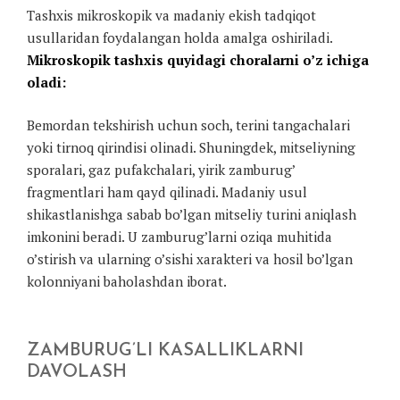
Tashxis mikroskopik va madaniy ekish tadqiqot
usullaridan foydalangan holda amalga oshiriladi.
Mikroskopik tashxis quyidagi choralarni o’z ichiga
oladi:
Bemordan tekshirish uchun soch, terini tangachalari
yoki tirnoq qirindisi olinadi. Shuningdek, mitseliyning
sporalari, gaz pufakchalari, yirik zamburug’
fragmentlari ham qayd qilinadi. Madaniy usul
shikastlanishga sabab bo’lgan mitseliy turini aniqlash
imkonini beradi. U zamburug’larni oziqa muhitida
o’stirish va ularning o’sishi xarakteri va hosil bo’lgan
kolonniyani baholashdan iborat.
ZAMBURUG’LI KASALLIKLARNI
DAVOLASH