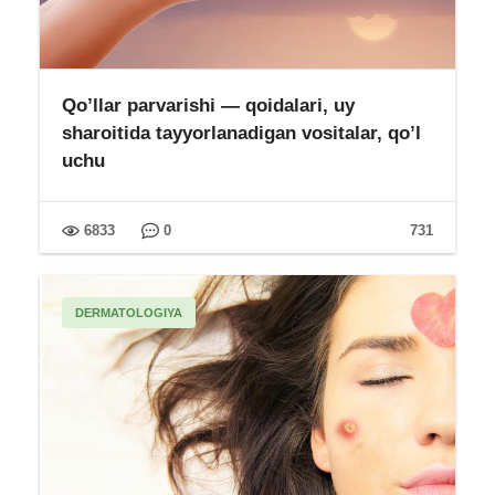
Qo’llar parvarishi — qoidalari, uy
sharoitida tayyorlanadigan vositalar, qo’l
uchu
6833
0
731
DERMATOLOGIYA