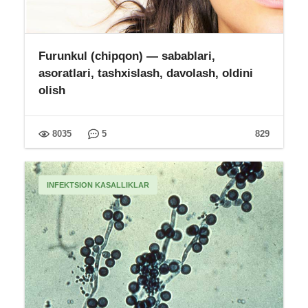
Furunkul (chipqon) — sabablari,
asoratlari, tashxislash, davolash, oldini
olish
8035
5
829
INFEKTSION KASALLIKLAR