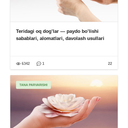
Teridagi oq dog’lar — paydo bo’lishi
sabablari, alomatlari, davolash usullari
6342
1
22
TANA PARVARISHI