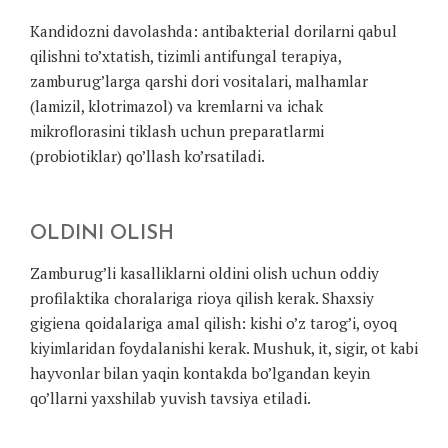
Kandidozni davolashda: antibakterial dorilarni qabul
qilishni to’xtatish, tizimli antifungal terapiya,
zamburug’larga qarshi dori vositalari, malhamlar
(lamizil, klotrimazol) va kremlarni va ichak
mikroflorasini tiklash uchun preparatlarmi
(probiotiklar) qo’llash ko’rsatiladi.
OLDINI OLISH
Zamburug’li kasalliklarni oldini olish uchun oddiy
profilaktika choralariga rioya qilish kerak. Shaxsiy
gigiena qoidalariga amal qilish: kishi o’z tarog’i, oyoq
kiyimlaridan foydalanishi kerak. Mushuk, it, sigir, ot kabi
hayvonlar bilan yaqin kontakda bo’lgandan keyin
qo’llarni yaxshilab yuvish tavsiya etiladi.