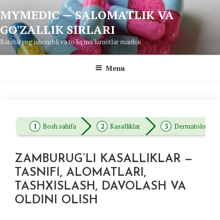
Skip
MYMEDIC — SALOMATLIK VA
to
GO'ZALLIK SIRLARI
content
Barcha eng ishonchli va to'liq ma'lumotlar manbai
Menu
Bosh sahifa
Kasalliklar
Dermatologiya
ZAMBURUG’LI KASALLIKLAR —
TASNIFI, ALOMATLARI,
TASHXISLASH, DAVOLASH VA
OLDINI OLISH