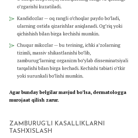
o’zgarishi kuzatiladi.
Kandidozlar — oq rangli o’choqlar paydo bo’ladi,
ularning ostida qizarishlar aniqlanadi. Og’riq yoki
qichishish bilan birga kechishi mumkin.
Chuqur mikozlar — bu terining, ichki a’zolarning
tizimli, massiv shikastlanishi bo’lib,
zamburug’larning organizm bo’ylab disseminatsiyali
tarqalishi bilan birga kechadi. Kechishi tabiati o’tkir
yoki surunkali bo’lishi mumkin.
Agar bunday belgilar mavjud bo’lsa, dermatologga
murojaat qilish zarur.
ZAMBURUG’LI KASALLIKLARNI
TASHXISLASH