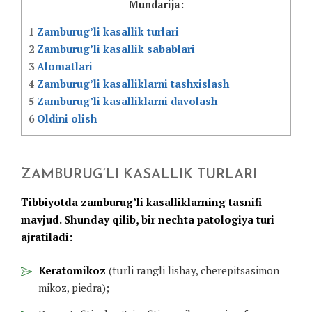
Mundarija:
1
Zamburug’li kasallik turlari
2
Zamburug’li kasallik sabablari
3
Alomatlari
4
Zamburug’li kasalliklarni tashxislash
5
Zamburug’li kasalliklarni davolash
6
Oldini olish
ZAMBURUG’LI KASALLIK TURLARI
Tibbiyotda zamburug’li kasalliklarning tasnifi
mavjud. Shunday qilib, bir nechta patologiya turi
ajratiladi:
Keratomikoz
(turli rangli lishay, cherepitsasimon
mikoz, piedra);