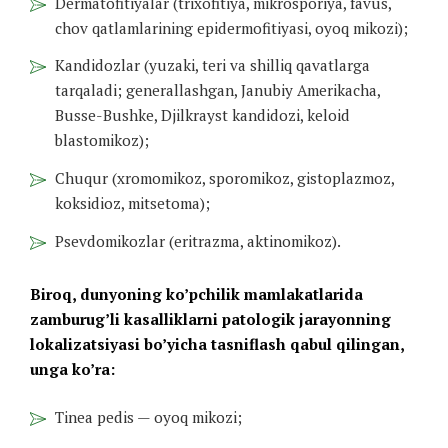
Dermatofitiyalar (trixofitiya, mikrosporiya, favus,
chov qatlamlarining epidermofitiyasi, oyoq mikozi);
Kandidozlar (yuzaki, teri va shilliq qavatlarga
tarqaladi; generallashgan, Janubiy Amerikacha,
Busse-Bushke, Djilkrayst kandidozi, keloid
blastomikoz);
Chuqur (xromomikoz, sporomikoz, gistoplazmoz,
koksidioz, mitsetoma);
Psevdomikozlar (eritrazma, aktinomikoz).
Biroq, dunyoning ko’pchilik mamlakatlarida
zamburug’li kasalliklarni patologik jarayonning
lokalizatsiyasi bo’yicha tasniflash qabul qilingan,
unga ko’ra:
Tinea pedis — oyoq mikozi;