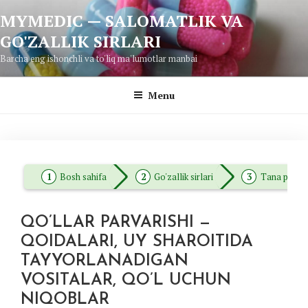
Skip
MYMEDIC — SALOMATLIK VA
to
GO'ZALLIK SIRLARI
content
Barcha eng ishonchli va to'liq ma'lumotlar manbai
Menu
Bosh sahifa
Go'zallik sirlari
Tana parvar
QO’LLAR PARVARISHI —
QOIDALARI, UY SHAROITIDA
TAYYORLANADIGAN
VOSITALAR, QO’L UCHUN
NIQOBLAR