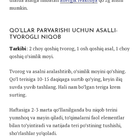
mumkin.
QO’LLAR PARVARISHI UCHUN ASALLI-
TVOROGLI NIQOB
Tarkibi
: 2 choy qoshiq tvorog, 1 osh qoshiq asal, 1 choy
qoshiq o’simlik moyi.
Tvorog va asalni aralashtirib, o’simlik moyini qo’shing.
Qo’l terisiga 10-15 daqiqaga surtib qo’ying, keyin iliq
suvda yuvib tashlang. Hali nam bo’lgan teriga krem
surting.
Haftasiga 2-3 marta qo’llanilganda bu niqob terini
yumshoq va mayin qiladi, to’qimalarni faol elementlar
bilan to’yintiradi va natijada teri po’stining tushishi,
sho’rlashlar yo’qoladi.