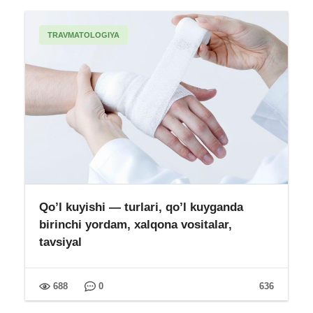
TRAVMATOLOGIYA
Qo’l kuyishi — turlari, qo’l kuyganda
birinchi yordam, xalqona vositalar,
tavsiyal
688
0
636