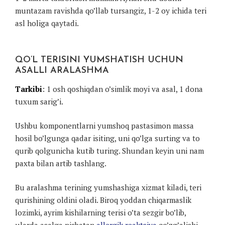
muntazam ravishda qo’llab tursangiz, 1-2 oy ichida teri
asl holiga qaytadi.
QO’L TERISINI YUMSHATISH UCHUN
ASALLI ARALASHMA
Tarkibi
: 1 osh qoshiqdan o’simlik moyi va asal, 1 dona
tuxum sarig’i.
Ushbu komponentlarni yumshoq pastasimon massa
hosil bo’lgunga qadar isiting, uni qo’lga surting va to
qurib qolgunicha kutib turing. Shundan keyin uni nam
paxta bilan artib tashlang.
Bu aralashma terining yumshashiga xizmat kiladi, teri
qurishining oldini oladi. Biroq yoddan chiqarmaslik
lozimki, ayrim kishilarning terisi o’ta sezgir bo’lib,
ularda asalga nisbatan
allergik reaktsiya
qo’zg’alishi