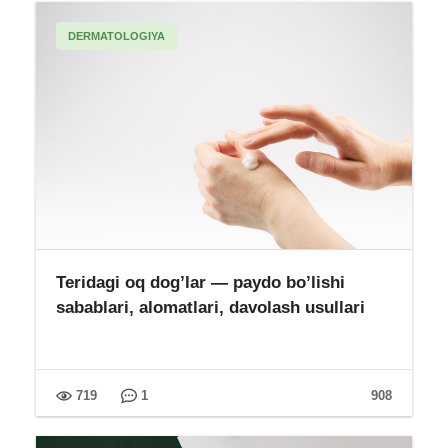
DERMATOLOGIYA
Teridagi oq dog’lar — paydo bo’lishi
sabablari, alomatlari, davolash usullari
719
1
908