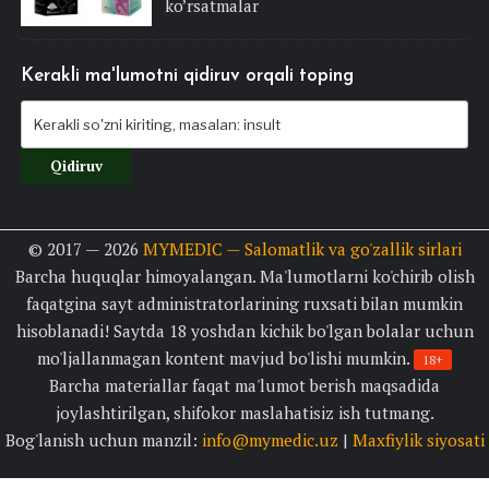
ko’rsatmalar
Kerakli ma'lumotni qidiruv orqali toping
© 2017 — 2026
MYMEDIC — Salomatlik va go'zallik sirlari
Barcha huquqlar himoyalangan. Ma'lumotlarni ko'chirib olish
faqatgina sayt administratorlarining ruxsati bilan mumkin
hisoblanadi! Saytda 18 yoshdan kichik bo'lgan bolalar uchun
mo'ljallanmagan kontent mavjud bo'lishi mumkin.
18+
Barcha materiallar faqat ma'lumot berish maqsadida
joylashtirilgan, shifokor maslahatisiz ish tutmang.
Bog'lanish uchun manzil:
info@mymedic.uz
|
Maxfiylik siyosati