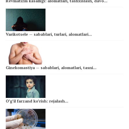
Revmatizm kasalligi: alomatlari, tashxislash, davo...
Varikotsele — sabablari, turlari, alomatlari...
Ginekomastiya — sabablari, alomatlari, tasni...
O’g’il farzand ko’rish: rejalash...