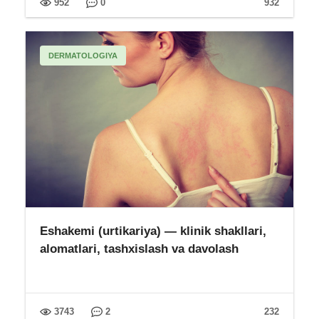
952
0
932
DERMATOLOGIYA
Eshakemi (urtikariya) — klinik shakllari,
alomatlari, tashxislash va davolash
3743
2
232