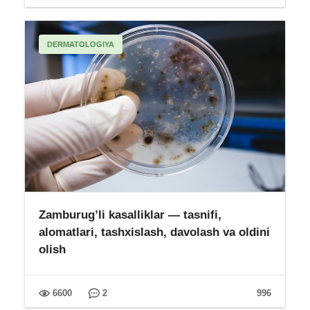
DERMATOLOGIYA
Zamburug’li kasalliklar — tasnifi,
alomatlari, tashxislash, davolash va oldini
olish
6600
2
996