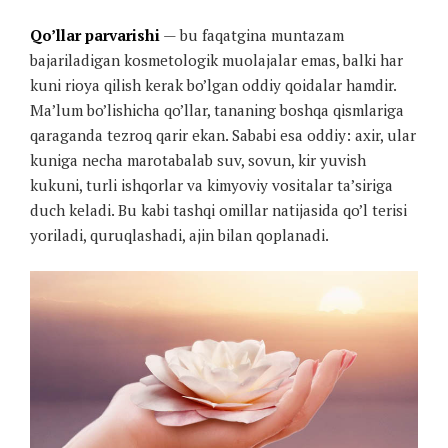
Qo’llar parvarishi
— bu faqatgina muntazam
bajariladigan kosmetologik muolajalar emas, balki har
kuni rioya qilish kerak bo’lgan oddiy qoidalar hamdir.
Ma’lum bo’lishicha qo’llar, tananing boshqa qismlariga
qaraganda tezroq qarir ekan. Sababi esa oddiy: axir, ular
kuniga necha marotabalab suv, sovun, kir yuvish
kukuni, turli ishqorlar va kimyoviy vositalar ta’siriga
duch keladi. Bu kabi tashqi omillar natijasida qo’l terisi
yoriladi, quruqlashadi, ajin bilan qoplanadi.