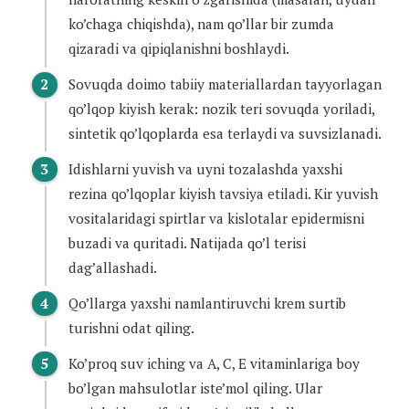
ko’chaga chiqishda), nam qo’llar bir zumda
qizaradi va qipiqlanishni boshlaydi.
Sovuqda doimo tabiiy materiallardan tayyorlagan
qo’lqop kiyish kerak: nozik teri sovuqda yoriladi,
sintetik qo’lqoplarda esa terlaydi va suvsizlanadi.
Idishlarni yuvish va uyni tozalashda yaxshi
rezina qo’lqoplar kiyish tavsiya etiladi. Kir yuvish
vositalaridagi spirtlar va kislotalar epidermisni
buzadi va quritadi. Natijada qo’l terisi
dag’allashadi.
Qo’llarga yaxshi namlantiruvchi krem surtib
turishni odat qiling.
Ko’proq suv iching va A, C, E vitaminlariga boy
bo’lgan mahsulotlar iste’mol qiling. Ular