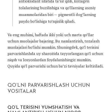
antioksidant sifatida ta’sir qilib, kollagen
tolalarining buzilishiga va qo’llarning asosiy
muammolaridan biri — pigmentli dog’larning
paydo bo’lishiga to’sqinlik qiladi.
Va eng muhimi, haftada ikki yoki uch marta qo’llar
uchun muolajalar bajaring. Bu namlantirish, tozalash
muolajalari bo’lishi mumkin. Shuningdek, qo’l terisini
parvarishlashda uy sharoitida tayyorlangan qo’l uchun
niqob va losyonlardan foydalanishingiz mumkin.
Quyida qo’l parvarishi uchun ba’zi tavsiyalar keltiriladi.
QO’LNI PARVARISHLASH UCHUN
VOSITALAR
QO’L TERISINI YUMSHATISH VA