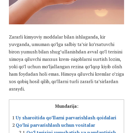
Zararli kimyoviy moddalar bilan ishlaganda, kir
yuvganda, umuman qo’lga salbiy ta’sir ko’rsatuvchi
biron yumush bilan shug’ullanishdan avval qo’l terisini
ximoya qiluvchi maxsus krem-niqoblarni surtish lozim,
yoki qo’l uchun mo’ljallangan rezina qo’lqop kiyib olish
ham foydadan holi emas. Himoya qiluvchi kremlar o’ziga
xos qobiq hosil qilib, qo’llarni turli zararli ta’sirlardan
asraydi.
Mundarija:
1
Uy sharoitida qo’llarni parvarishlash qoidalari
2
Qo’lni parvarishlash uchun vositalar
2.1
Qo’l terisini yumshatish va namlantirish