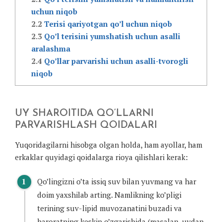
uchun niqob
2.2
Terisi qariyotgan qo’l uchun niqob
2.3
Qo’l terisini yumshatish uchun asalli
aralashma
2.4
Qo’llar parvarishi uchun asalli-tvorogli
niqob
UY SHAROITIDA QO’LLARNI
PARVARISHLASH QOIDALARI
Yuqoridagilarni hisobga olgan holda, ham ayollar, ham
erkaklar quyidagi qoidalarga rioya qilishlari kerak:
Qo’lingizni o’ta issiq suv bilan yuvmang va har
doim yaxshilab arting. Namlikning ko’pligi
terining suv-lipid muvozanatini buzadi va
haroratning keskin o’zgarishida (masalan, uydan