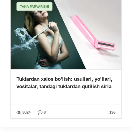
TANA PARVARISHI
Tuklardan xalos bo’lish: usullari, yo’llari,
vositalar, tandagi tuklardan qutilish sirla
8024
8
196