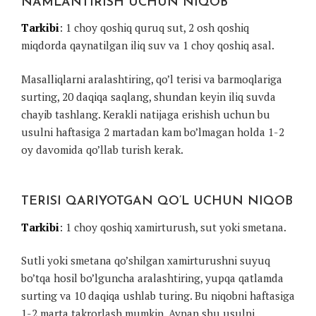
NAMLANTIRISH UCHUN NIQOB
Tarkibi
: 1 choy qoshiq quruq sut, 2 osh qoshiq
miqdorda qaynatilgan iliq suv va 1 choy qoshiq asal.
Masalliqlarni aralashtiring, qo’l terisi va barmoqlariga
surting, 20 daqiqa saqlang, shundan keyin iliq suvda
chayib tashlang. Kerakli natijaga erishish uchun bu
usulni haftasiga 2 martadan kam bo’lmagan holda 1-2
oy davomida qo’llab turish kerak.
TERISI QARIYOTGAN QO’L UCHUN NIQOB
Tarkibi
: 1 choy qoshiq xamirturush, sut yoki smetana.
Sutli yoki smetana qo’shilgan xamirturushni suyuq
bo’tqa hosil bo’lguncha aralashtiring, yupqa qatlamda
surting va 10 daqiqa ushlab turing. Bu niqobni haftasiga
1-2 marta takrorlash mumkin. Aynan shu usulni