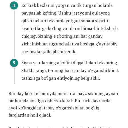
Ko’krak bezlarini yotgan va tik turgan holatda
paypaslab ko’ring. Ushbu jarayonni qulayroq
qilish uchun tekshirilayotgan sohani shartli
kvadratlarga bo’ling va ularni birma-bir tekshirib
chiqing. Sizning e’tiboringizni har qanday
zichalnishlar, tugunchalar va boshqa g’ayritabiiy
tuzilmalar jalb qilishi kerak.
Siyna va ularning atrofini diqqat bilan tekshiring.
Shakli, rangi, terining har qanday o’zgarishi klinik
tashxisga bo’lgan ehtiyojning belgisidir.
Bunday ko’rikni bir oyda bir marta, hayz siklining aynan
bir kunida amalga oshirish kerak. Bu turli davrlarda
ayol ko’kragidagi tabiiy o’zgarish bilan bog’liq
farqlardan holi qiladi.