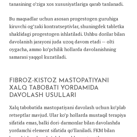
tanasining o’ziga xos xususiyatlariga qarab tanlanadi.
Bu maqsadlar uchun asosan progestogen guruhiga
kiruvchi og’zaki kontratseptivlar, shuningdek tabletka
shaklidagi progestogen ishlatiladi. Ushbu dorilar bilan
davolanish jarayoni juda uzoq davom etadi — olti
oygacha, ammo ko’pchilik hollarda davolanishning
samarasi yaqqol kuzatiladi.
FIBROZ-KISTOZ MASTOPATIYANI
XALQ TABOBATI YORDAMIDA
DAVOLASH USULLARI
Xalq tabobatida mastopatiyani davolash uchun ko’plab
retseptlar mavjud. Ular ko’p hollarda mustaqil terapiya
sifatida emas, balki dori-darmonlar bilan davolashda
yordamchi element sifatida qo’llaniladi. FKM bilan