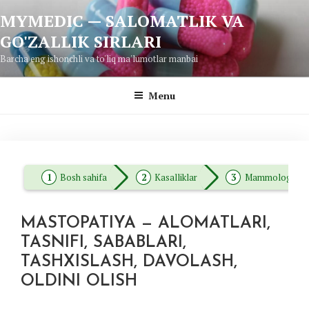
Skip
MYMEDIC — SALOMATLIK VA
to
GO'ZALLIK SIRLARI
content
Barcha eng ishonchli va to'liq ma'lumotlar manbai
Menu
Bosh sahifa
Kasalliklar
Mammologiya
MASTOPATIYA — ALOMATLARI,
TASNIFI, SABABLARI,
TASHXISLASH, DAVOLASH,
OLDINI OLISH