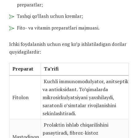
preparatlar;
Tashqi qo’llash uchun kremlar;
Fito- va vitamin preparatlari majmuasi.
Ichki foydalanish uchun eng ko’p ishlatiladigan dorilar
quyidagilardir:
Preparat
Ta’rifi
Kuchli immunomodulyator, anitseptik
va antioksidant. To’qimalarda
Fitolon
mikrosirkulyatsiyani yaxshilaydi,
saratonli o’simtalar rivojlanishini
sekinlashtiradi.
Prolaktin ishlab chiqarilishini
pasaytiradi, fibroz-kistoz
Mastodinon