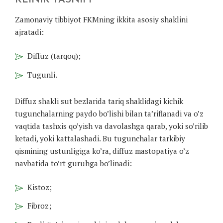
KLINIK TASNIFI
Zamonaviy tibbiyot FKMning ikkita asosiy shaklini
ajratadi:
Diffuz (tarqoq);
Tugunli.
Diffuz shakli sut bezlarida tariq shaklidagi kichik
tugunchalarning paydo bo’lishi bilan ta’riflanadi va o’z
vaqtida tashxis qo’yish va davolashga qarab, yoki so’rilib
ketadi, yoki kattalashadi. Bu tugunchalar tarkibiy
qismining ustunligiga ko’ra, diffuz mastopatiya o’z
navbatida to’rt guruhga bo’linadi:
Kistoz;
Fibroz;