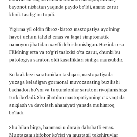
bayonot nisbatan yaqinda paydo bo’ldi, ammo zarur
klinik tasdig’ini topdi.
Yigirma yil oldin fibroz-kistoz mastopatiya ayolning
hayot uchun tahdid emas va faqat simptomatik
namoyon jihatidan xavfli deb ishonishgan. Hozirda esa
FKMning erta va to’g’ri tashxisi o’ta zarur, chunki bu
patologiya saraton oldi kasalliklari sinfiga mansubdir.
Ko’krak bezi saratonidan tashqari, mastopatiyada
yuzaga keladigan gormonal muvozanating buzilishi
bachadon bo’yni va tuxumdonlar saratoni rivojlanishiga
turki bo’ladi. Shu jihatdan mastopatiyaning o’z vaqtida
aniqlash va davolash ahamiyati yanada muhimroq
bo’ladi.
Shu bilan birga, hammasi u daraja dahshatli emas.
Muntazam shifokor ko’rigi va mustaqil tekshiruvlar