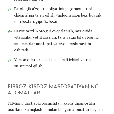
Patologik a’zolar faoliyatining gormonlar ishlab
chiqarishga ta’sir qilishi (qalqonsimon bez, buyrak
usti bezlari, gipofiz bezi);
Hayot tarzi. Noto’g’ri ovqatlanish, ratsionida
vitaminlar yetishmasligi, tana vazni bilan bog’liq
muammolar mastopatiya rivojlanishi xavfini
oshiradi;
Yomon odatlar: chekish, spirtli ichimliklarni
suiste’mol qilish.
FIBROZ-KISTOZ MASTOPATIYANING
ALOMATLARI
FKMning dastlabki bosqichda maxsus diagnostika
usullarisiz aniqlash mumkin bo’lgan alomatlar deyarli