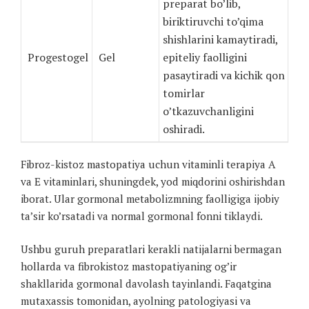
preparat bo’lib,
biriktiruvchi to’qima
shishlarini kamaytiradi,
Progestogel
Gel
epiteliy faolligini
pasaytiradi va kichik qon
tomirlar
o’tkazuvchanligini
oshiradi.
Fibroz-kistoz mastopatiya uchun vitaminli terapiya A
va E vitaminlari, shuningdek, yod miqdorini oshirishdan
iborat. Ular gormonal metabolizmning faolligiga ijobiy
ta’sir ko’rsatadi va normal gormonal fonni tiklaydi.
Ushbu guruh preparatlari kerakli natijalarni bermagan
hollarda va fibrokistoz mastopatiyaning og’ir
shakllarida gormonal davolash tayinlandi. Faqatgina
mutaxassis tomonidan, ayolning patologiyasi va