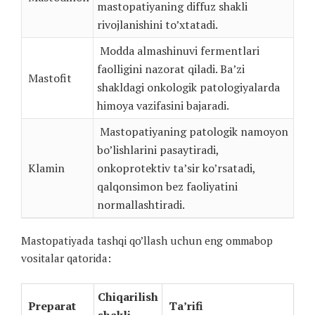
mastopatiyaning diffuz shakli
rivojlanishini to’xtatadi.
Modda almashinuvi fermentlari
faolligini nazorat qiladi. Ba’zi
Mastofit
shakldagi onkologik patologiyalarda
himoya vazifasini bajaradi.
Mastopatiyaning patologik namoyon
bo’lishlarini pasaytiradi,
Klamin
onkoprotektiv ta’sir ko’rsatadi,
qalqonsimon bez faoliyatini
normallashtiradi.
Mastopatiyada tashqi qo’llash uchun eng ommabop
vositalar qatorida:
Chiqarilish
Preparat
Ta’rifi