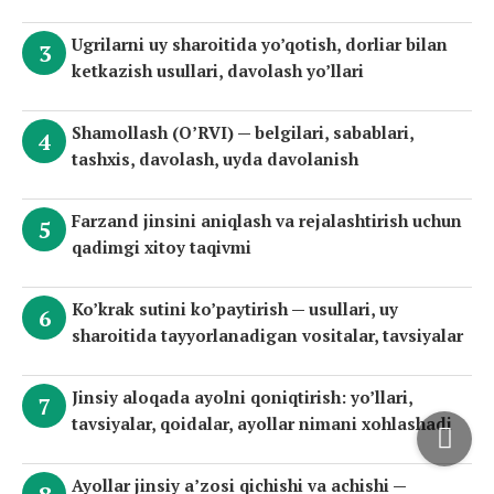
Ugrilarni uy sharoitida yo’qotish, dorliar bilan
ketkazish usullari, davolash yo’llari
Shamollash (O’RVI) — belgilari, sabablari,
tashxis, davolash, uyda davolanish
Farzand jinsini aniqlash va rejalashtirish uchun
qadimgi xitoy taqivmi
Ko’krak sutini ko’paytirish — usullari, uy
sharoitida tayyorlanadigan vositalar, tavsiyalar
Jinsiy aloqada ayolni qoniqtirish: yo’llari,
tavsiyalar, qoidalar, ayollar nimani xohlashadi
Ayollar jinsiy a’zosi qichishi va achishi —