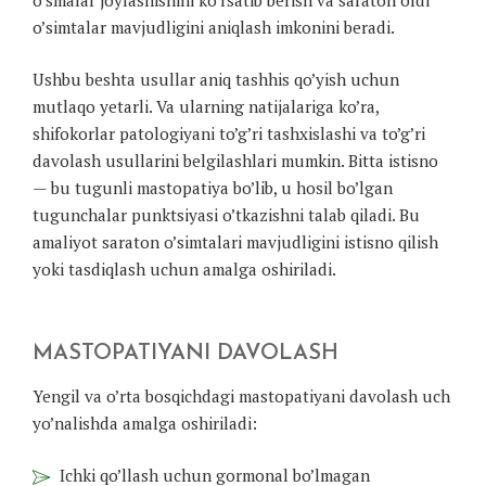
o’simtalar mavjudligini aniqlash imkonini beradi.
Ushbu beshta usullar aniq tashhis qo’yish uchun
mutlaqo yetarli. Va ularning natijalariga ko’ra,
shifokorlar patologiyani to’g’ri tashxislashi va to’g’ri
davolash usullarini belgilashlari mumkin. Bitta istisno
— bu tugunli mastopatiya bo’lib, u hosil bo’lgan
tugunchalar punktsiyasi o’tkazishni talab qiladi. Bu
amaliyot saraton o’simtalari mavjudligini istisno qilish
yoki tasdiqlash uchun amalga oshiriladi.
MASTOPATIYANI DAVOLASH
Yengil va o’rta bosqichdagi mastopatiyani davolash uch
yo’nalishda amalga oshiriladi:
Ichki qo’llash uchun gormonal bo’lmagan