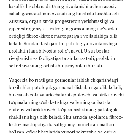
kasallik hisoblanadi. Uning rivojlanishi uchun asosiy
sabab gormonal muvozanatning buzilishi hisoblanadi.
Xususan, organizmda progesteron yetishmasligi va
giperestrogeniya — estrogen gormonining me’yordan
ortiqligi fibroz-kistoz mastopatiya rivojlanishiga olib
keladi. Bundan tashqari, bu patologiya rivojlanishiga
prolaktin ham bilvosita rol o’ynaydi. U sut bezlari
rivojlanishi va faoliyatiga ta’sir ko’rsatadi, prolaktin
sekretsiyasining ortishi bu jarayonlari buzadi.
Yuqorida ko’rsatilgan gormonlar ishlab chiqarishdagi
buzilishlar patologik gormonal disbalansga olib keladi,
bu esa alveola va ariqchalarni qoplovchi va biriktiruvchi
to’qimalarning o’sib ketishiga va buning oqibatida
epiteliy va biriktiruvchi to’qima nisbatining patologik
shakllanishiga olib keladi. Shu asnoda ayollarda fibroz-
kistoz mastopatiya kasalligining birinchi alomatlari
bo’lgan ko’krak bezlarida yuqori sekretsiya va og’riq