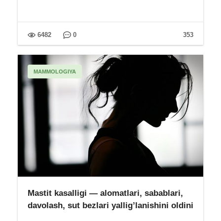
6482
0
353
MAMMOLOGIYA
Mastit kasalligi — alomatlari, sabablari,
davolash, sut bezlari yallig’lanishini oldini