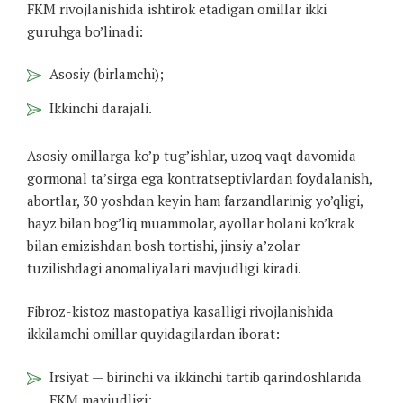
FKM rivojlanishida ishtirok etadigan omillar ikki
guruhga bo’linadi:
Asosiy (birlamchi);
Ikkinchi darajali.
Asosiy omillarga ko’p tug’ishlar, uzoq vaqt davomida
gormonal ta’sirga ega kontratseptivlardan foydalanish,
abortlar, 30 yoshdan keyin ham farzandlarinig yo’qligi,
hayz bilan bog’liq muammolar, ayollar bolani ko’krak
bilan emizishdan bosh tortishi, jinsiy a’zolar
tuzilishdagi anomaliyalari mavjudligi kiradi.
Fibroz-kistoz mastopatiya kasalligi rivojlanishida
ikkilamchi omillar quyidagilardan iborat:
Irsiyat — birinchi va ikkinchi tartib qarindoshlarida
FKM mavjudligi;