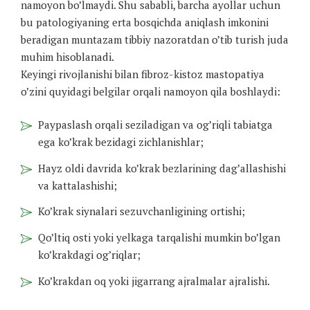
namoyon bo’lmaydi. Shu sababli, barcha ayollar uchun
bu patologiyaning erta bosqichda aniqlash imkonini
beradigan muntazam tibbiy nazoratdan o’tib turish juda
muhim hisoblanadi.
Keyingi rivojlanishi bilan fibroz-kistoz mastopatiya
o’zini quyidagi belgilar orqali namoyon qila boshlaydi:
Paypaslash orqali seziladigan va og’riqli tabiatga
ega ko’krak bezidagi zichlanishlar;
Hayz oldi davrida ko’krak bezlarining dag’allashishi
va kattalashishi;
Ko’krak siynalari sezuvchanligining ortishi;
Qo’ltiq osti yoki yelkaga tarqalishi mumkin bo’lgan
ko’krakdagi og’riqlar;
Ko’krakdan oq yoki jigarrang ajralmalar ajralishi.