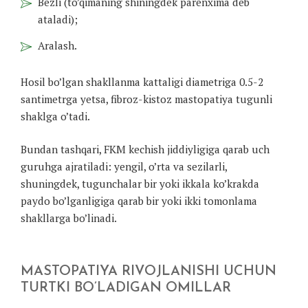
Bezli (to’qimaning shiningdek parenxima deb
ataladi);
Aralash.
Hosil bo’lgan shakllanma kattaligi diametriga 0.5-2
santimetrga yetsa, fibroz-kistoz mastopatiya tugunli
shaklga o’tadi.
Bundan tashqari, FKM kechish jiddiyligiga qarab uch
guruhga ajratiladi: yengil, o’rta va sezilarli,
shuningdek, tugunchalar bir yoki ikkala ko’krakda
paydo bo’lganligiga qarab bir yoki ikki tomonlama
shakllarga bo’linadi.
MASTOPATIYA RIVOJLANISHI UCHUN
TURTKI BO’LADIGAN OMILLAR