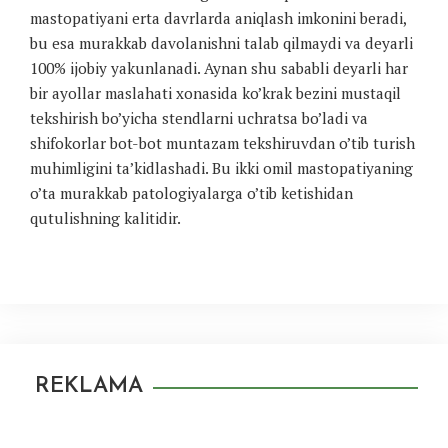
mastopatiyani erta davrlarda aniqlash imkonini beradi,
bu esa murakkab davolanishni talab qilmaydi va deyarli
100% ijobiy yakunlanadi. Aynan shu sababli deyarli har
bir ayollar maslahati xonasida ko’krak bezini mustaqil
tekshirish bo’yicha stendlarni uchratsa bo’ladi va
shifokorlar bot-bot muntazam tekshiruvdan o’tib turish
muhimligini ta’kidlashadi. Bu ikki omil mastopatiyaning
o’ta murakkab patologiyalarga o’tib ketishidan
qutulishning kalitidir.
REKLAMA