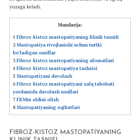
yuzaga keladi.
Mundarija:
1
Fibroz-kistoz mastopatiyaning klinik tasnifi
2
Mastopatiya rivojlanishi uchun turtki
bo’ladigan omillar
3
Fibroz-kistoz mastopatiyaning alomatlari
4
Fibroz-kistoz mastopatiya tashxisi
5
Mastopatiyani davolash
6
Fibroz-kistoz mastopatiyani xalq tabobati
yordamida davolash usullari
7
FKMni oldini olish
8
Mastopatiyaning oqibatlari
FIBROZ-KISTOZ MASTOPATIYANING