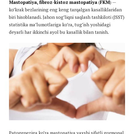
Mastopatiya, fibroz-kistoz mastopatiya
(
FKM
) —
ko’krak bezlarining eng keng tarqalgan kasalliklaridan
biri hisoblanadi. Jahon sog’liqni saqlash tashkiloti (JSST)
statistika ma’lumotlariga ko’ra, tug’ish yoshidagi
deyarli har ikkinchi ayol bu kasallik bilan tanish.
Patogeneziga ko’ra mastopatiya yaxshi sifatli gormonal