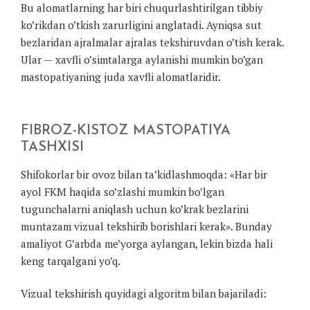
Bu alomatlarning har biri chuqurlashtirilgan tibbiy
ko’rikdan o’tkish zarurligini anglatadi. Ayniqsa sut
bezlaridan ajralmalar ajralas tekshiruvdan o’tish kerak.
Ular — xavfli o’simtalarga aylanishi mumkin bo’gan
mastopatiyaning juda xavfli alomatlaridir.
FIBROZ-KISTOZ MASTOPATIYA
TASHXISI
Shifokorlar bir ovoz bilan ta’kidlashmoqda: «Har bir
ayol FKM haqida so’zlashi mumkin bo’lgan
tugunchalarni aniqlash uchun ko’krak bezlarini
muntazam vizual tekshirib borishlari kerak». Bunday
amaliyot G’arbda me’yorga aylangan, lekin bizda hali
keng tarqalgani yo’q.
Vizual tekshirish quyidagi algoritm bilan bajariladi: