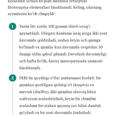
kurashish uchun ko’plab mashhur retseptlar
fitoterapiya elementlari hisoblanadi. Keling, ularning
ayrimlarini ko’rib chiqaylik:
Yarim litr sutda 100 gramm shivit urug’i
qaynatiladi. Olingan damlama issiq joyga ikki soat
davomida qoldiriladi, undan keyin uch qismga
bo’linadi va qismlar kun davomida ovqatdan 30
daqiqa oldin qabul qilinadi. Davolash davomiyligi
uch hafta bo’lib, kistoz mastopatiyada samarali
hisoblanadi.
FKM da quyidagi o’tlar jamlanmasi foydali: bir
qismdan quritilgan qichitqi o’t (krapiva) va
mavrak (shalfey), ikki qismdan shuvoq bilan
zubturum aralashtiriladi, keyin bir chimdim
aralashma bir stakan qaynoq suv bilan damlab
qo’yiladi va bir soat davomida tindiriladi.