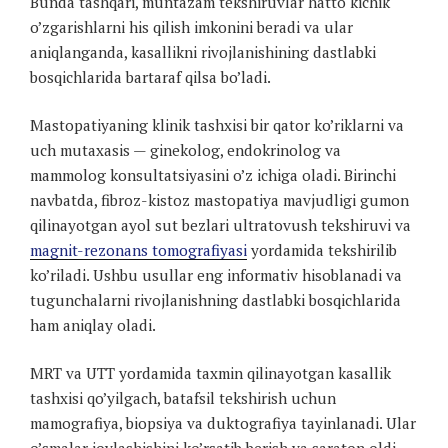
Bunda tashqari, muntazam tekshiruvlar hatto kichik
o’zgarishlarni his qilish imkonini beradi va ular
aniqlanganda, kasallikni rivojlanishining dastlabki
bosqichlarida bartaraf qilsa bo’ladi.
Mastopatiyaning klinik tashxisi bir qator ko’riklarni va
uch mutaxasis — ginekolog, endokrinolog va
mammolog konsultatsiyasini o’z ichiga oladi. Birinchi
navbatda, fibroz-kistoz mastopatiya mavjudligi gumon
qilinayotgan ayol sut bezlari ultratovush tekshiruvi va
magnit-rezonans tomografiyasi
yordamida tekshirilib
ko’riladi. Ushbu usullar eng informativ hisoblanadi va
tugunchalarni rivojlanishning dastlabki bosqichlarida
ham aniqlay oladi.
MRT va UTT yordamida taxmin qilinayotgan kasallik
tashxisi qo’yilgach, batafsil tekshirish uchun
mamografiya, biopsiya va duktografiya tayinlanadi. Ular
o’smalar joylashishini ko’rsatib berish va saraton oldi