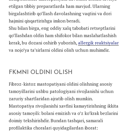
etilgan tibbiy preparatlarda ham mavjud. Ularning
birgalashtirib qo’llash davolashning vaqtini va dori
hajmini qisqartirishga imkon beradi.
Shu bilan birga, eng oddiy xalq tabobati retseptlarini
qo’llashdan oldin ham shifokor bilan maslahatlashish
kerak, bu dozani oshirib yuborish,
allergik reaktsiyalar
va nojo’ya ta’sirlarni oldini olish uchun muhimdir.
FKMNI OLDINI OLISH
Fibroz-kistoz mastopatiyani oldini olishning asosiy
tamoyillarini ushbu patologiyani rivojlanishi uchun
zaruriy shartlaridan ajratib olish mumkin.
Mastopatiya rivojlanishi xavfini kamaytirishning ikkita
asosiy tamoyili: bolani emizish va o’z ko’krak bezlarini
doimiy tekshirishdir. Bundan tashqari, samarali
profilaktika choralari quyidagilardan iborat: