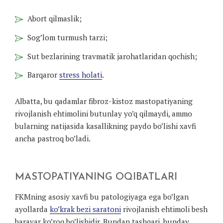
Abort qilmaslik;
Sog’lom turmush tarzi;
Sut bezlarining travmatik jarohatlaridan qochish;
Barqaror
stress holati
.
Albatta, bu qadamlar fibroz-kistoz mastopatiyaning
rivojlanish ehtimolini butunlay yo’q qilmaydi, ammo
bularning natijasida kasallikning paydo bo’lishi xavfi
ancha pastroq bo’ladi.
MASTOPATIYANING OQIBATLARI
FKMning asosiy xavfi bu patologiyaga ega bo’lgan
ayollarda
ko’krak bezi saratoni
rivojlanish ehtimoli besh
baravar ko’roq bo’lishidir. Bundan tashqari, bunday