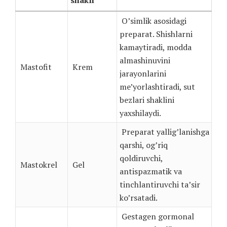
shakli
O’simlik asosidagi
preparat. Shishlarni
kamaytiradi, modda
almashinuvini
Mastofit
Krem
jarayonlarini
me’yorlashtiradi, sut
bezlari shaklini
yaxshilaydi.
Preparat yallig’lanishga
qarshi, og’riq
qoldiruvchi,
Mastokrel
Gel
antispazmatik va
tinchlantiruvchi ta’sir
ko’rsatadi.
Gestagen gormonal