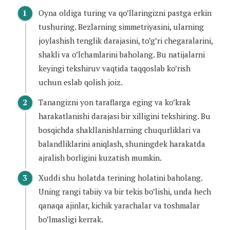
Oyna oldiga turing va qo’llaringizni pastga erkin
tushuring. Bezlarning simmetriyasini, ularning
joylashish tenglik darajasini, to’g’ri chegaralarini,
shakli va o’lchamlarini baholang. Bu natijalarni
keyingi tekshiruv vaqtida taqqoslab ko’rish
uchun eslab qolish joiz.
Tanangizni yon taraflarga eging va ko’krak
harakatlanishi darajasi bir xilligini tekshiring. Bu
bosqichda shakllanishlarning chuqurliklari va
balandliklarini aniqlash, shuningdek harakatda
ajralish borligini kuzatish mumkin.
Xuddi shu holatda terining holatini baholang.
Uning rangi tabiiy va bir tekis bo’lishi, unda hech
qanaqa ajinlar, kichik yarachalar va toshmalar
bo’lmasligi kerrak.