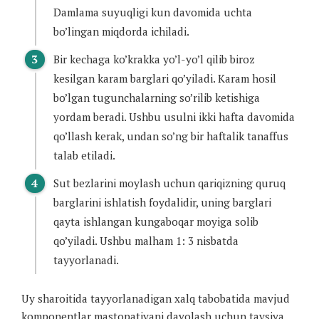
Damlama suyuqligi kun davomida uchta
bo’lingan miqdorda ichiladi.
Bir kechaga ko’krakka yo’l-yo’l qilib biroz
kesilgan karam barglari qo’yiladi. Karam hosil
bo’lgan tugunchalarning so’rilib ketishiga
yordam beradi. Ushbu usulni ikki hafta davomida
qo’llash kerak, undan so’ng bir haftalik tanaffus
talab etiladi.
Sut bezlarini moylash uchun qariqizning quruq
barglarini ishlatish foydalidir, uning barglari
qayta ishlangan kungaboqar moyiga solib
qo’yiladi. Ushbu malham 1: 3 nisbatda
tayyorlanadi.
Uy sharoitida tayyorlanadigan xalq tabobatida mavjud
komponentlar mastopatiyani davolash uchun tavsiya