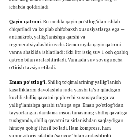
ichakda qoldiriladi.
Qayin qatroni
. Bu modda qayin po’stlog’idan ishlab
chiqariladi va ko’plab shifobaxsh xususiyatlarga ega —
antimikrob, yallig’lanishga qarshi va
regeneratsiyalashtiruvchi. Gemorroyda qayin qatroni
vanna shaklida ishlatiladi: ikki litr issiq suv 1 osh qoshiq
qatron bilan aralashtiriladi. Vannada suv sovuguncha
o’tirish tavsiya etiladi.
Eman po’stlog’i
. Shilliq to’qimalarining yallig’lanish
kasalliklarini davolashda juda yaxshi ta’sir qiladigan
kuchli shilliq qavatni qoplovchi xususiyatlarga va
yallig’lanishga qarshi ta’sirga ega. Eman po’stlog’idan
tayyorlangan damlama inson tanasining shilliq qavatiga
tushganda, shilliq qavatni ta’sirlanishdan saqlaydigan
himoya qobig’i hosil bo’ladi. Ham kompress, ham
suppozitoriy sifatida (sariyog’ bilan aralashtirib)