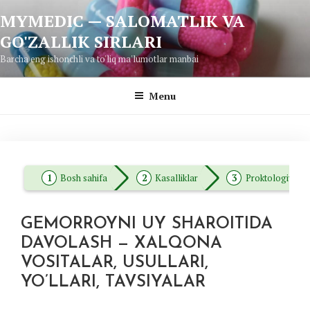
Skip
MYMEDIC — SALOMATLIK VA
to
GO'ZALLIK SIRLARI
content
Barcha eng ishonchli va to'liq ma'lumotlar manbai
Menu
Bosh sahifa
Kasalliklar
Proktologiya
GEMORROYNI UY SHAROITIDA
DAVOLASH — XALQONA
VOSITALAR, USULLARI,
YO’LLARI, TAVSIYALAR