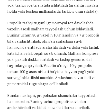
yoki tashqi vosita sifatida ishlatiladi (aralshtirilmagan
holda yoki boshqa malhamlarda tarkibiy qism sifatida).
Propolis tashqi tugunli gemorroyni tez davolashda
vazelin asosli malham tayyorlash uchun ishlatiladi.
Buning uchun 80 g vazelin 10 g lanolin va 7 g propolis
bilan aralashtiriladi, olingan aralashma suvli
hammomda eritiladi, aralashtiriladi va doka yoki kichik
katakchali elak orqali suzib olinadi. Malham kompress
yoki paxtali diskka surtiladi va tashqi gemorroidal
tugunlarga qo’yiladi. Vazelin o’rniga 10 g propolis
uchun 100 g asos nisbati bo’yicha hayvon yog’i yoki
sariyog’ ishlatilishi mumkin. Aralashma sovutiladi va
gemorroidal tugunlarga qo’llaniladi.
Bundan tashqari, propolisdan shamchalar tayyorlash
ham mumkin. Buning uchun propolis suv bilan
aralashtiriladi va kichik muz shakllariga quyiladi.