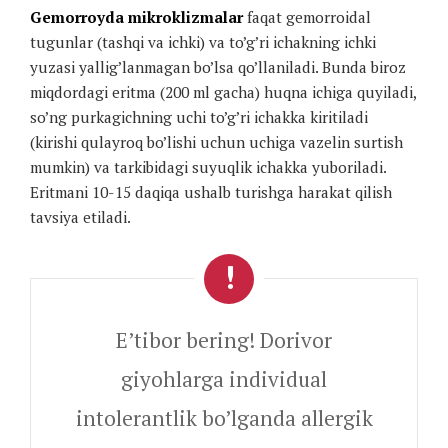
Gemorroyda mikroklizmalar
faqat gemorroidal
tugunlar (tashqi va ichki) va to’g’ri ichakning ichki
yuzasi yallig’lanmagan bo’lsa qo’llaniladi. Bunda biroz
miqdordagi eritma (200 ml gacha) huqna ichiga quyiladi,
so’ng purkagichning uchi to’g’ri ichakka kiritiladi
(kirishi qulayroq bo’lishi uchun uchiga vazelin surtish
mumkin) va tarkibidagi suyuqlik ichakka yuboriladi.
Eritmani 10-15 daqiqa ushalb turishga harakat qilish
tavsiya etiladi.
E’tibor bering! Dorivor
giyohlarga individual
intolerantlik bo’lganda allergik