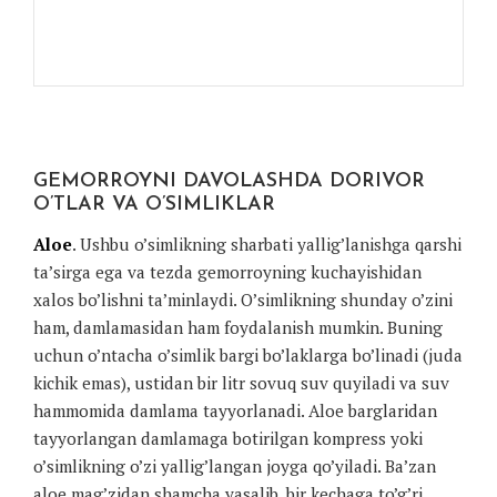
GEMORROYNI DAVOLASHDA DORIVOR
O’TLAR VA O’SIMLIKLAR
Aloe
. Ushbu o’simlikning sharbati yallig’lanishga qarshi
ta’sirga ega va tezda gemorroyning kuchayishidan
xalos bo’lishni ta’minlaydi. O’simlikning shunday o’zini
ham, damlamasidan ham foydalanish mumkin. Buning
uchun o’ntacha o’simlik bargi bo’laklarga bo’linadi (juda
kichik emas), ustidan bir litr sovuq suv quyiladi va suv
hammomida damlama tayyorlanadi. Aloe barglaridan
tayyorlangan damlamaga botirilgan kompress yoki
o’simlikning o’zi yallig’langan joyga qo’yiladi. Ba’zan
aloe mag’zidan shamcha yasalib, bir kechaga to’g’ri