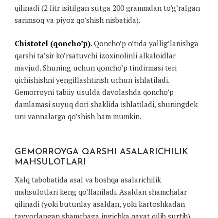
qilinadi (2 litr isitilgan sutga 200 grammdan to’g’ralgan
sarimsoq va piyoz qo’shish nisbatida).
Chistotel (qoncho’p)
. Qoncho’p o’tida yallig’lanishga
qarshi ta’sir ko’rsatuvchi izoxinolinli alkaloidlar
mavjud. Shuning uchun qoncho’p tindirmasi teri
qichishishni yengillashtirish uchun ishlatiladi.
Gemorroyni tabiiy usulda davolashda qoncho’p
damlamasi suyuq dori shaklida ishlatiladi, shuningdek
uni vannalarga qo’shish ham mumkin.
GEMORROYGA QARSHI ASALARICHILIK
MAHSULOTLARI
Xalq tabobatida asal va boshqa asalarichilik
mahsulotlari keng qo’llaniladi. Asaldan shamchalar
qilinadi (yoki butunlay asaldan, yoki kartoshkadan
tayyorlangan shamchaga ingichka qavat qilib surtib)