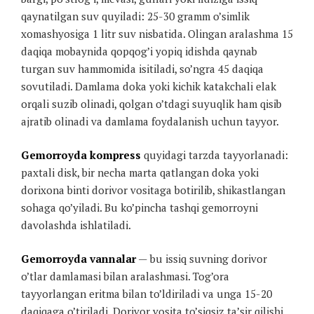
qaynatilgan suv quyiladi: 25-30 gramm o’simlik
xomashyosiga 1 litr suv nisbatida. Olingan aralashma 15
daqiqa mobaynida qopqog’i yopiq idishda qaynab
turgan suv hammomida isitiladi, so’ngra 45 daqiqa
sovutiladi. Damlama doka yoki kichik katakchali elak
orqali suzib olinadi, qolgan o’tdagi suyuqlik ham qisib
ajratib olinadi va damlama foydalanish uchun tayyor.
Gemorroyda kompress
quyidagi tarzda tayyorlanadi:
paxtali disk, bir necha marta qatlangan doka yoki
dorixona binti dorivor vositaga botirilib, shikastlangan
sohaga qo’yiladi. Bu ko’pincha tashqi gemorroyni
davolashda ishlatiladi.
Gemorroyda vannalar
— bu issiq suvning dorivor
o’tlar damlamasi bilan aralashmasi. Tog’ora
tayyorlangan eritma bilan to’ldiriladi va unga 15-20
daqiqaga o’tiriladi. Dorivor vosita to’siqsiz ta’sir qilishi