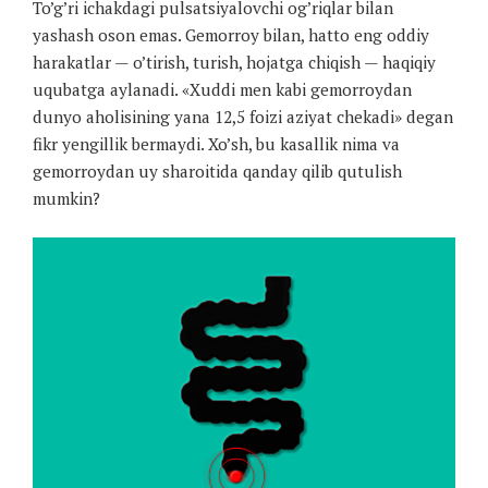
To’g’ri ichakdagi pulsatsiyalovchi og’riqlar bilan
yashash oson emas. Gemorroy bilan, hatto eng oddiy
harakatlar — o’tirish, turish, hojatga chiqish — haqiqiy
uqubatga aylanadi. «Xuddi men kabi gemorroydan
dunyo aholisining yana 12,5 foizi aziyat chekadi» degan
fikr yengillik bermaydi. Xo’sh, bu kasallik nima va
gemorroydan uy sharoitida qanday qilib qutulish
mumkin?