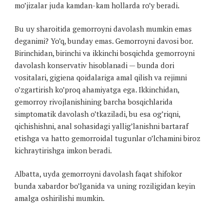
mo’jizalar juda kamdan-kam hollarda ro’y beradi.
Bu uy sharoitida gemorroyni davolash mumkin emas
deganimi? Yo’q, bunday emas. Gemorroyni davosi bor.
Birinchidan, birinchi va ikkinchi bosqichda gemorroyni
davolash konservativ hisoblanadi — bunda dori
vositalari, gigiena qoidalariga amal qilish va rejimni
o’zgartirish ko’proq ahamiyatga ega. Ikkinchidan,
gemorroy rivojlanishining barcha bosqichlarida
simptomatik davolash o’tkaziladi, bu esa og’riqni,
qichishishni, anal sohasidagi yallig’lanishni bartaraf
etishga va hatto gemorroidal tugunlar o’lchamini biroz
kichraytirishga imkon beradi.
Albatta, uyda gemorroyni davolash faqat shifokor
bunda xabardor bo’lganida va uning roziligidan keyin
amalga oshirilishi mumkin.