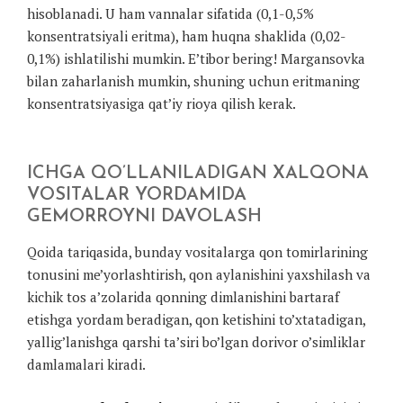
hisoblanadi. U ham vannalar sifatida (0,1-0,5%
konsentratsiyali eritma), ham huqna shaklida (0,02-
0,1%) ishlatilishi mumkin. E’tibor bering! Margansovka
bilan zaharlanish mumkin, shuning uchun eritmaning
konsentratsiyasiga qat’iy rioya qilish kerak.
ICHGA QO’LLANILADIGAN XALQONA
VOSITALAR YORDAMIDA
GEMORROYNI DAVOLASH
Qoida tariqasida, bunday vositalarga qon tomirlarining
tonusini me’yorlashtirish, qon aylanishini yaxshilash va
kichik tos a’zolarida qonning dimlanishini bartaraf
etishga yordam beradigan, qon ketishini to’xtatadigan,
yallig’lanishga qarshi ta’siri bo’lgan dorivor o’simliklar
damlamalari kiradi.