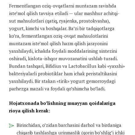
Fermentlangan oziq-ovqatlarni muntazam ravishda
iste’mol qilish tavsiya etiladi — ular mashhur achitqi-
sut mahsulotlari (qatiq, ryajenka, prostokvasha),
yogurt, kimchi va boshqalar. Ba’zi bir tadqiqotlarga
ko’ra, fermentlangan oziq-ovqat mahsulotlarini
muntazam iste’mol qilish hazm qilish jarayonini
yaxshilaydi, ichakda foydali moddalarining sintezini
oshiradi, kislota-ishqor muvozanatini ushlab turadi.
Bundan tashqari, Bifidius va Lactobacillus kabi «yaxshi»
bakteriyalarli probiotiklar ham ichak peristaltikasini
yaxshilaydi. Bir stakan «tirik» yogurt gemorroydagi
parhezga mazali va foydali qo’shimcha bo’ladi.
Hojatxonada bo’lishning muayyan qoidalariga
rioya qilish kerak:
Birinchidan, o’zidan barchasini darhol va birdaniga
chiqarib tashlashga urinmaslik (qorin bo’shlig’i ichki