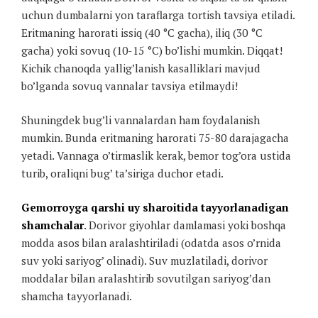
uchun dumbalarni yon taraflarga tortish tavsiya etiladi.
Eritmaning harorati issiq (40 °C gacha), iliq (30 °C
gacha) yoki sovuq (10-15 °C) bo’lishi mumkin. Diqqat!
Kichik chanoqda yallig’lanish kasalliklari mavjud
bo’lganda sovuq vannalar tavsiya etilmaydi!
Shuningdek bug’li vannalardan ham foydalanish
mumkin. Bunda eritmaning harorati 75-80 darajagacha
yetadi. Vannaga o’tirmaslik kerak, bemor tog’ora ustida
turib, oraliqni bug’ ta’siriga duchor etadi.
Gemorroyga qarshi uy sharoitida tayyorlanadigan
shamchalar
. Dorivor giyohlar damlamasi yoki boshqa
modda asos bilan aralashtiriladi (odatda asos o’rnida
suv yoki sariyog’ olinadi). Suv muzlatiladi, dorivor
moddalar bilan aralashtirib sovutilgan sariyog’dan
shamcha tayyorlanadi.