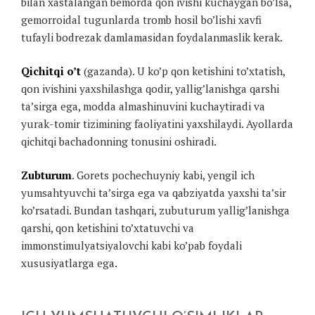
bilan xastalangan bemorda qon ivishi kuchaygan bo’lsa,
gemorroidal tugunlarda tromb hosil bo’lishi xavfi
tufayli bodrezak damlamasidan foydalanmaslik kerak.
Qichitqi o’t
(gazanda). U ko’p qon ketishini to’xtatish,
qon ivishini yaxshilashga qodir, yallig’lanishga qarshi
ta’sirga ega, modda almashinuvini kuchaytiradi va
yurak-tomir tizimining faoliyatini yaxshilaydi. Ayollarda
qichitqi bachadonning tonusini oshiradi.
Zubturum
. Gorets pochechuyniy kabi, yengil ich
yumsahtyuvchi ta’sirga ega va qabziyatda yaxshi ta’sir
ko’rsatadi. Bundan tashqari, zubuturum yallig’lanishga
qarshi, qon ketishini to’xtatuvchi va
immonstimulyatsiyalovchi kabi ko’pab foydali
xususiyatlarga ega.