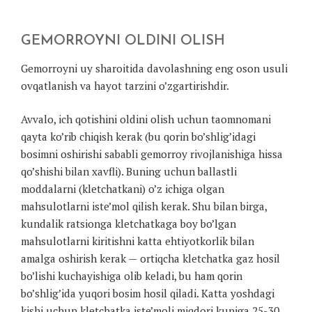
GEMORROYNI OLDINI OLISH
Gemorroyni uy sharoitida davolashning eng oson usuli
ovqatlanish va hayot tarzini o’zgartirishdir.
Avvalo, ich qotishini oldini olish uchun taomnomani
qayta ko’rib chiqish kerak (bu qorin bo’shlig’idagi
bosimni oshirishi sababli gemorroy rivojlanishiga hissa
qo’shishi bilan xavfli). Buning uchun ballastli
moddalarni (kletchatkani) o’z ichiga olgan
mahsulotlarni iste’mol qilish kerak. Shu bilan birga,
kundalik ratsionga kletchatkaga boy bo’lgan
mahsulotlarni kiritishni katta ehtiyotkorlik bilan
amalga oshirish kerak — ortiqcha kletchatka gaz hosil
bo’lishi kuchayishiga olib keladi, bu ham qorin
bo’shlig’ida yuqori bosim hosil qiladi. Katta yoshdagi
kishi uchun kletchatka iste’moli miqdori kuniga 25-30