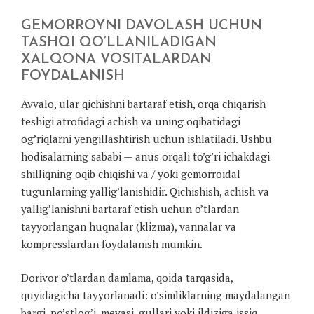
GEMORROYNI DAVOLASH UCHUN
TASHQI QO’LLANILADIGAN
XALQONA VOSITALARDAN
FOYDALANISH
Avvalo, ular qichishni bartaraf etish, orqa chiqarish
teshigi atrofidagi achish va uning oqibatidagi
og’riqlarni yengillashtirish uchun ishlatiladi. Ushbu
hodisalarning sababi — anus orqali to’g’ri ichakdagi
shilliqning oqib chiqishi va / yoki gemorroidal
tugunlarning yallig’lanishidir. Qichishish, achish va
yallig’lanishni bartaraf etish uchun o’tlardan
tayyorlangan huqnalar (klizma), vannalar va
kompresslardan foydalanish mumkin.
Dorivor o’tlardan damlama, qoida tarqasida,
quyidagicha tayyorlanadi: o’simliklarning maydalangan
bargi, po’stlog’i, mevasi, gullari yoki ildiziga issiq