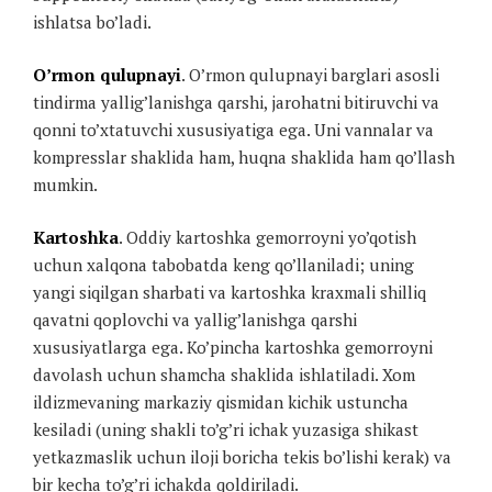
ishlatsa bo’ladi.
O’rmon qulupnayi
. O’rmon qulupnayi barglari asosli
tindirma yallig’lanishga qarshi, jarohatni bitiruvchi va
qonni to’xtatuvchi xususiyatiga ega. Uni vannalar va
kompresslar shaklida ham, huqna shaklida ham qo’llash
mumkin.
Kartoshka
. Oddiy kartoshka gemorroyni yo’qotish
uchun xalqona tabobatda keng qo’llaniladi; uning
yangi siqilgan sharbati va kartoshka kraxmali shilliq
qavatni qoplovchi va yallig’lanishga qarshi
xususiyatlarga ega. Ko’pincha kartoshka gemorroyni
davolash uchun shamcha shaklida ishlatiladi. Xom
ildizmevaning markaziy qismidan kichik ustuncha
kesiladi (uning shakli to’g’ri ichak yuzasiga shikast
yetkazmaslik uchun iloji boricha tekis bo’lishi kerak) va
bir kecha to’g’ri ichakda qoldiriladi.