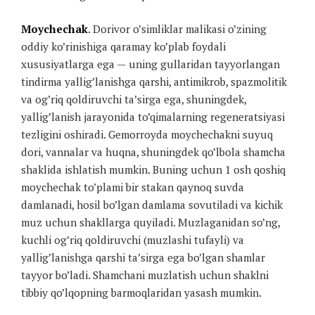
Moychechak
. Dorivor o’simliklar malikasi o’zining
oddiy ko’rinishiga qaramay ko’plab foydali
xususiyatlarga ega — uning gullaridan tayyorlangan
tindirma yallig’lanishga qarshi, antimikrob, spazmolitik
va og’riq qoldiruvchi ta’sirga ega, shuningdek,
yallig’lanish jarayonida to’qimalarning regeneratsiyasi
tezligini oshiradi. Gemorroyda moychechakni suyuq
dori, vannalar va huqna, shuningdek qo’lbola shamcha
shaklida ishlatish mumkin. Buning uchun 1 osh qoshiq
moychechak to’plami bir stakan qaynoq suvda
damlanadi, hosil bo’lgan damlama sovutiladi va kichik
muz uchun shakllarga quyiladi. Muzlaganidan so’ng,
kuchli og’riq qoldiruvchi (muzlashi tufayli) va
yallig’lanishga qarshi ta’sirga ega bo’lgan shamlar
tayyor bo’ladi. Shamchani muzlatish uchun shaklni
tibbiy qo’lqopning barmoqlaridan yasash mumkin.