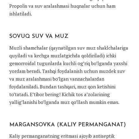
Propolis va suv aralashmasi huqnalar uchun ham
ishlatiladi.
SOVUQ SUV VA MUZ
Muzli shamchalar (qaynatilgan suv muz shaklchalariga
quyiladi va kechga muzlatgichda qoldiriladi) ichki
gemorroidal tugunlarda kuchli og’riq bo’lganda yaxshi
yordam beradi. Tashqi foydalanish uchun muzdek suv
va muz aralashmasi bo’lgan vannachalardan
foydalaniladi. Bundan tashqari, muz qon ketishini
to’tatadi. E’tibor bering! Kichik tos a’zolarining
yallig’lanishi bo’lganda muz qo’llash mumkin emas.
MARGANSOVKA (KALIY PERMANGANAT)
Kaliy permanganatning eritmasi ajoyib antiseptik