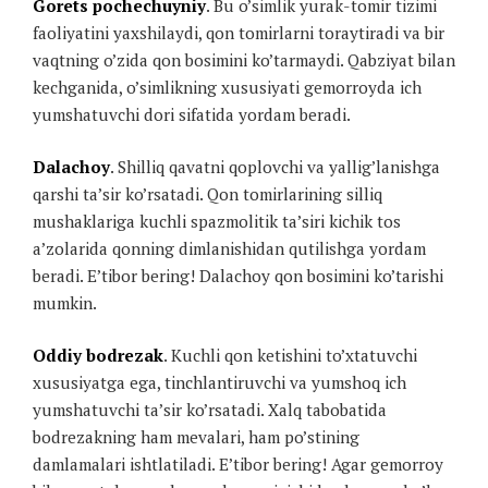
Gorets pochechuyniy
. Bu o’simlik yurak-tomir tizimi
faoliyatini yaxshilaydi, qon tomirlarni toraytiradi va bir
vaqtning o’zida qon bosimini ko’tarmaydi. Qabziyat bilan
kechganida, o’simlikning xususiyati gemorroyda ich
yumshatuvchi dori sifatida yordam beradi.
Dalachoy
. Shilliq qavatni qoplovchi va yallig’lanishga
qarshi ta’sir ko’rsatadi. Qon tomirlarining silliq
mushaklariga kuchli spazmolitik ta’siri kichik tos
a’zolarida qonning dimlanishidan qutilishga yordam
beradi. E’tibor bering! Dalachoy qon bosimini ko’tarishi
mumkin.
Oddiy bodrezak
. Kuchli qon ketishini to’xtatuvchi
xususiyatga ega, tinchlantiruvchi va yumshoq ich
yumshatuvchi ta’sir ko’rsatadi. Xalq tabobatida
bodrezakning ham mevalari, ham po’stining
damlamalari ishtlatiladi. E’tibor bering! Agar gemorroy