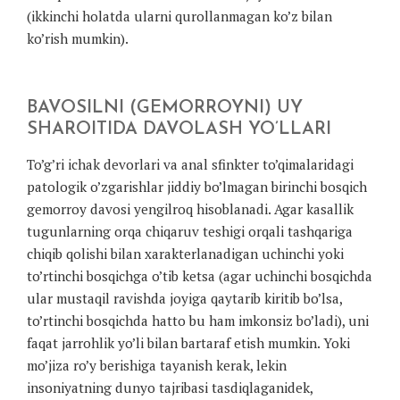
(ikkinchi holatda ularni qurollanmagan ko’z bilan
ko’rish mumkin).
BAVOSILNI (GEMORROYNI) UY
SHAROITIDA DAVOLASH YO’LLARI
To’g’ri ichak devorlari va anal sfinkter to’qimalaridagi
patologik o’zgarishlar jiddiy bo’lmagan birinchi bosqich
gemorroy davosi yengilroq hisoblanadi. Agar kasallik
tugunlarning orqa chiqaruv teshigi orqali tashqariga
chiqib qolishi bilan xarakterlanadigan uchinchi yoki
to’rtinchi bosqichga o’tib ketsa (agar uchinchi bosqichda
ular mustaqil ravishda joyiga qaytarib kiritib bo’lsa,
to’rtinchi bosqichda hatto bu ham imkonsiz bo’ladi), uni
faqat jarrohlik yo’li bilan bartaraf etish mumkin. Yoki
mo’jiza ro’y berishiga tayanish kerak, lekin
insoniyatning dunyo tajribasi tasdiqlaganidek,