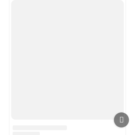
SALOMATLIK
Yo’talni uy sharoitida davolash — quruq
va nam yo’talga qarshi xalq tabobati vosit
2139
0
564