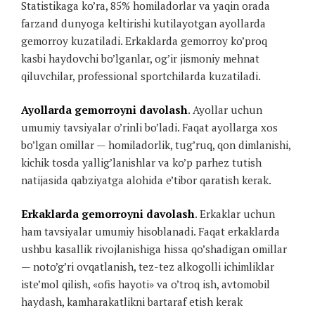
Statistikaga ko’ra, 85% homiladorlar va yaqin orada
farzand dunyoga keltirishi kutilayotgan ayollarda
gemorroy kuzatiladi. Erkaklarda gemorroy ko’proq
kasbi haydovchi bo’lganlar, og’ir jismoniy mehnat
qiluvchilar, professional sportchilarda kuzatiladi.
Ayollarda gemorroyni davolash
. Ayollar uchun
umumiy tavsiyalar o’rinli bo’ladi. Faqat ayollarga xos
bo’lgan omillar — homiladorlik, tug’ruq, qon dimlanishi,
kichik tosda yallig’lanishlar va ko’p parhez tutish
natijasida qabziyatga alohida e’tibor qaratish kerak.
Erkaklarda gemorroyni davolash
. Erkaklar uchun
ham tavsiyalar umumiy hisoblanadi. Faqat erkaklarda
ushbu kasallik rivojlanishiga hissa qo’shadigan omillar
— noto’g’ri ovqatlanish, tez-tez alkogolli ichimliklar
iste’mol qilish, «ofis hayoti» va o’troq ish, avtomobil
haydash, kamharakatlikni bartaraf etish kerak