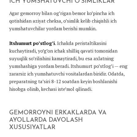
ICH YUMSHATUVCHI O’SIMLIKLAR
Agar gemorroy bilan og’rigan bemor ko’pincha ich
qotishidan aziyat cheksa, o’simlik kelib chiqishli ich
yumshatuvchilar yordam berishi mumkin.
Itshumurt po’stlog’i
. Ichakda peristaltikasini
kuchaytiradi, yo’g’on ichak shilliq qavati tomonidan
suyuqlik so’rilishini kamaytiradi, bu esa axlatning
yumshashiga yordam beradi. Itshumurt po’stlog’i — eng
zararsiz ich yumshatuvchi vositalardan biridir. Odatda,
preparatning ta’siri 8-12 soatdan keyin boshlanishi
hisobga olinib, kechasi iste’mol qilinadi.
GEMORROYNI ERKAKLARDA VA
AYOLLARDA DAVOLASH
XUSUSIYATLAR