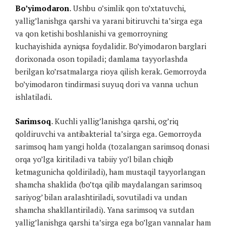
Bo’yimodaron
. Ushbu o’simlik qon to’xtatuvchi,
yallig’lanishga qarshi va yarani bitiruvchi ta’sirga ega
va qon ketishi boshlanishi va gemorroyning
kuchayishida ayniqsa foydalidir. Bo’yimodaron barglari
dorixonada oson topiladi; damlama tayyorlashda
berilgan ko’rsatmalarga rioya qilish kerak. Gemorroyda
bo’yimodaron tindirmasi suyuq dori va vanna uchun
ishlatiladi.
Sarimsoq
. Kuchli yallig’lanishga qarshi, og’riq
qoldiruvchi va antibakterial ta’sirga ega. Gemorroyda
sarimsoq ham yangi holda (tozalangan sarimsoq donasi
orqa yo’lga kiritiladi va tabiiy yo’l bilan chiqib
ketmagunicha qoldiriladi), ham mustaqil tayyorlangan
shamcha shaklida (bo’tqa qilib maydalangan sarimsoq
sariyog’ bilan aralashtiriladi, sovutiladi va undan
shamcha shakllantiriladi). Yana sarimsoq va sutdan
yallig’lanishga qarshi ta’sirga ega bo’lgan vannalar ham