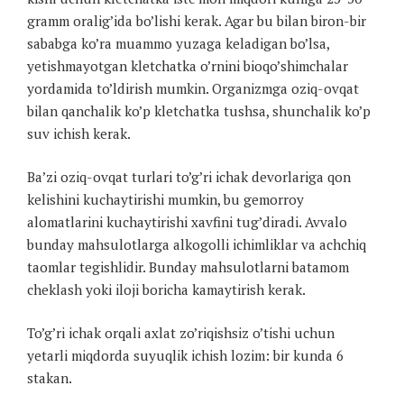
gramm oralig’ida bo’lishi kerak. Agar bu bilan biron-bir
sababga ko’ra muammo yuzaga keladigan bo’lsa,
yetishmayotgan kletchatka o’rnini bioqo’shimchalar
yordamida to’ldirish mumkin. Organizmga oziq-ovqat
bilan qanchalik ko’p kletchatka tushsa, shunchalik ko’p
suv ichish kerak.
Ba’zi oziq-ovqat turlari to’g’ri ichak devorlariga qon
kelishini kuchaytirishi mumkin, bu gemorroy
alomatlarini kuchaytirishi xavfini tug’diradi. Avvalo
bunday mahsulotlarga alkogolli ichimliklar va achchiq
taomlar tegishlidir. Bunday mahsulotlarni batamom
cheklash yoki iloji boricha kamaytirish kerak.
To’g’ri ichak orqali axlat zo’riqishsiz o’tishi uchun
yetarli miqdorda suyuqlik ichish lozim: bir kunda 6
stakan.