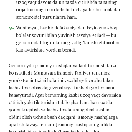
uzoq vaqt davomida unitazda o’tirishda tananing
orqa tomoniga qon kelishi kuchayadi, shu jumladan
gemorroidal tugunlarga ham.
Va nihoyat, har bir defakatsiyadan keyin yumshoq
bolalar sovuni bilan yuvinish tavsiya etiladi — bu
gemorroidal tugunlarning yallig’lanishi ehtimolini
kamaytirishga yordam beradi.
Gemorroyda jismoniy mashqlar va faol turmush tarzi
ko’rsatiladi. Muntazam jismoniy faoliyat tananing
yurak-tomir tizimi holatini yaxshilaydi va shu bilan
kichik tos sohasidagi venalarga tushadigan bosimni
kamaytiradi. Agar bemorning kasbi uzoq vaqt davomida
o’tirish yoki tik turishni talab qilsa ham, har soatda
qonni tarqatish va kichik tosda uning dimlanishini
oldini olish uchun besh daqiqani jismoniy mashqlarga
ajratish tavsiya etiladi. Jismoniy mashqlar og’irliklar
ko’tarish bilan bog’liq bo’lmasligi kerak — bu