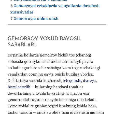
6
Gemorroyni erkaklarda va ayollarda davolash
xususiyatlar
7
Gemorroyni oldini olish
GEMORROY YOXUD BAVOSIL
SABABLARI
Ko’pgina hollarda gemorroy kichik tos (chanoq)
sohasida qon aylanishi buzilishlari tufayli paydo
bo’ladi: agar biron-bir sababga ko’ra to’g’ri ichakdagi
venalardan qonning qayta oqishi buzilgan bo’lsa.
Defakatsiya vaqtida kuchanish,
ich qotishi
,
diareya
,
homiladorlik
— bularning barchasi tomirlar
devorlarining cho’zilishi va shishishiga, bu esa
gemorroidal tugunlar paydo bo’lishiga olib keladi.
Gemorroidal tugunlar to’g’ri ichakning ichida ham,
tashqi tomoni — anus atrofida ham joylashishi mumkin