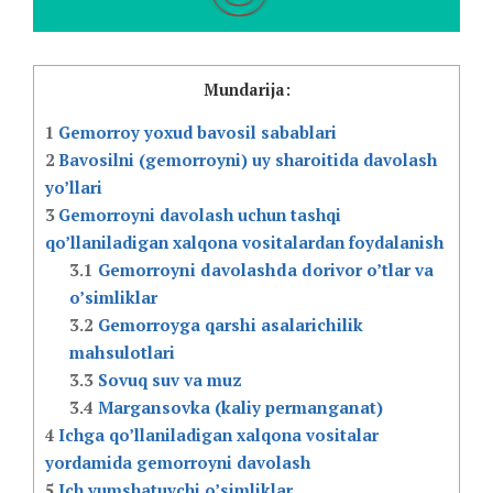
Mundarija:
1
Gemorroy yoxud bavosil sabablari
2
Bavosilni (gemorroyni) uy sharoitida davolash
yo’llari
3
Gemorroyni davolash uchun tashqi
qo’llaniladigan xalqona vositalardan foydalanish
3.1
Gemorroyni davolashda dorivor o’tlar va
o’simliklar
3.2
Gemorroyga qarshi asalarichilik
mahsulotlari
3.3
Sovuq suv va muz
3.4
Margansovka (kaliy permanganat)
4
Ichga qo’llaniladigan xalqona vositalar
yordamida gemorroyni davolash
5
Ich yumshatuvchi o’simliklar