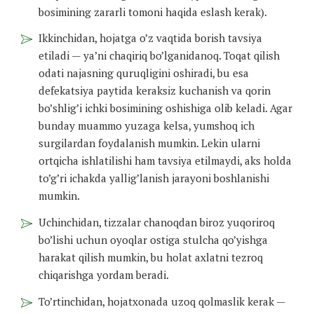
bosimining zararli tomoni haqida eslash kerak).
Ikkinchidan, hojatga o’z vaqtida borish tavsiya
etiladi — ya’ni chaqiriq bo’lganidanoq. Toqat qilish
odati najasning quruqligini oshiradi, bu esa
defekatsiya paytida keraksiz kuchanish va qorin
bo’shlig’i ichki bosimining oshishiga olib keladi. Agar
bunday muammo yuzaga kelsa, yumshoq ich
surgilardan foydalanish mumkin. Lekin ularni
ortqicha ishlatilishi ham tavsiya etilmaydi, aks holda
to’g’ri ichakda yallig’lanish jarayoni boshlanishi
mumkin.
Uchinchidan, tizzalar chanoqdan biroz yuqoriroq
bo’lishi uchun oyoqlar ostiga stulcha qo’yishga
harakat qilish mumkin, bu holat axlatni tezroq
chiqarishga yordam beradi.
To’rtinchidan, hojatxonada uzoq qolmaslik kerak —