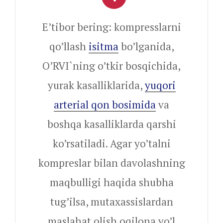
E’tibor bering: kompresslarni
qo’llash
isitma
bo’lganida,
O’RVI`ning o’tkir bosqichida,
yurak kasalliklarida,
yuqori
arterial qon bosimida
va
boshqa kasalliklarda qarshi
ko’rsatiladi. Agar yo’talni
kompreslar bilan davolashning
maqbulligi haqida shubha
tug’ilsa, mutaxassislardan
maslahat olish oqilona yo’l