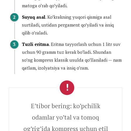
matoga o’rab qo’yiladi.
Suyuq asal
. Ko’krakning yuqori qismiga asal
surtiladi, ustidan pergament qo’yiladi va issiq
qilib o’raladi.
Tuzli eritma
. Eritma tayyorlash uchun 1 litr suv
uchun 90 gramm tuz kerak bo’ladi. Shundan
so’ng kompress klassik usulda qo’llaniladi — nam
qatlam, izolyatsiya va issiq o’ram.
E’tibor bering: ko’pchilik
odamlar yo’tal va tomoq
og’rig’ida kompress uchun etil