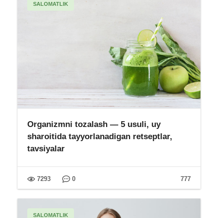
SALOMATLIK
Organizmni tozalash — 5 usuli, uy
sharoitida tayyorlanadigan retseptlar,
tavsiyalar
7293
0
777
SALOMATLIK