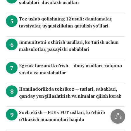
sabablari, davolash usullari
Tez uxlab qolishning 12 usuli: damlamalar,
tavsiyalar, uyqusizlikdan qutulish yo’llari
Immunitetni oshirish usullari, ko’tarish uchun
mahsulotlar, pasayishi sabablari
Egizak farzand ko’rish — ilmiy usullari, xalqona
vosita va maslahatlar
Homiladorlikda toksikoz — turlari, sabablari,
qanday yengillashtirish va nimalar qilish kerak
Soch ekish — FUE v FUT usllari, ko’chirib
o’tkazish muammolari haqida