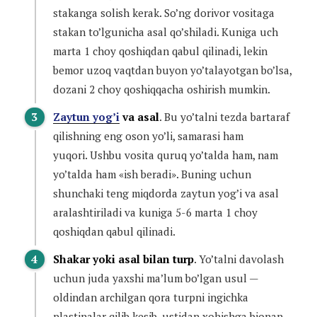
stakanga solish kerak. So’ng dorivor vositaga
stakan to’lgunicha asal qo’shiladi. Kuniga uch
marta 1 choy qoshiqdan qabul qilinadi, lekin
bemor uzoq vaqtdan buyon yo’talayotgan bo’lsa,
dozani 2 choy qoshiqqacha oshirish mumkin.
Zaytun yog’i
va asal
. Bu yo’talni tezda bartaraf
qilishning eng oson yo’li, samarasi ham
yuqori. Ushbu vosita quruq yo’talda ham, nam
yo’talda ham «ish beradi». Buning uchun
shunchaki teng miqdorda zaytun yog’i va asal
aralashtiriladi va kuniga 5-6 marta 1 choy
qoshiqdan qabul qilinadi.
Shakar yoki asal bilan turp
. Yo’talni davolash
uchun juda yaxshi ma’lum bo’lgan usul —
oldindan archilgan qora turpni ingichka
plastinalar qilib kesib, ustidan xohishga bionan