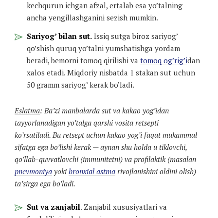
kechqurun ichgan afzal, ertalab esa yo’talning
ancha yengillashganini sezish mumkin.
Sariyog’ bilan sut.
Issiq sutga biroz sariyog’
qo’shish quruq yo’talni yumshatishga yordam
beradi, bemorni tomoq qirilishi va
tomoq og’rig’i
dan
xalos etadi. Miqdoriy nisbatda 1 stakan sut uchun
50 gramm sariyog’ kerak bo’ladi.
Eslatma
: Ba’zi manbalarda sut va kakao yog’idan
tayyorlanadigan yo’talga qarshi vosita retsepti
ko’rsatiladi. Bu retsept uchun kakao yog’i faqat mukammal
sifatga ega bo’lishi kerak — aynan shu holda u tiklovchi,
qo’llab-quvvatlovchi (immunitetni) va profilaktik (masalan
pnevmoniya
yoki
bronxial astma
rivojlanishini oldini olish)
ta’sirga ega bo’ladi.
Sut va zanjabil
. Zanjabil xususiyatlari va