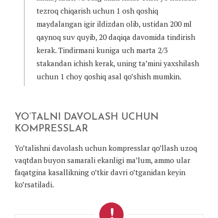
tezroq chiqarish uchun 1 osh qoshiq
maydalangan igir ildizdan olib, ustidan 200 ml
qaynoq suv quyib, 20 daqiqa davomida tindirish
kerak. Tindirmani kuniga uch marta 2/3
stakandan ichish kerak, uning ta’mini yaxshilash
uchun 1 choy qoshiq asal qo’shish mumkin.
YO’TALNI DAVOLASH UCHUN
KOMPRESSLAR
Yo’talishni davolash uchun kompresslar qo’llash uzoq
vaqtdan buyon samarali ekanligi ma’lum, ammo ular
faqatgina kasallikning o’tkir davri o’tganidan keyin
ko’rsatiladi.