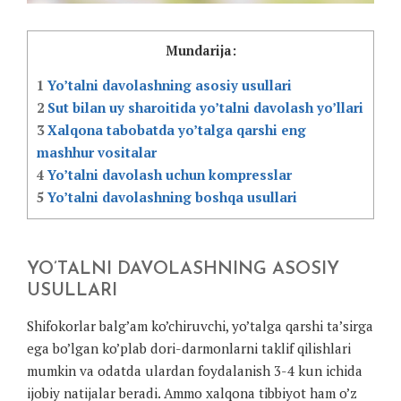
Mundarija:
1
Yo’talni davolashning asosiy usullari
2
Sut bilan uy sharoitida yo’talni davolash yo’llari
3
Xalqona tabobatda yo’talga qarshi eng
mashhur vositalar
4
Yo’talni davolash uchun kompresslar
5
Yo’talni davolashning boshqa usullari
YO’TALNI DAVOLASHNING ASOSIY
USULLARI
Shifokorlar balg’am ko’chiruvchi, yo’talga qarshi ta’sirga
ega bo’lgan ko’plab dori-darmonlarni taklif qilishlari
mumkin va odatda ulardan foydalanish 3-4 kun ichida
ijobiy natijalar beradi. Ammo xalqona tibbiyot ham o’z