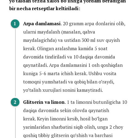
yo’taldan tezda xalos bo’lishga yordam beradigan
bir necha retseptlar keltiriladi:
Arpa damlamasi
. 20 gramm arpa donlarini olib,
ularni maydalash (masalan, qahva
maydalagichda) va ustidan 300 ml suv quyish
kerak. Olingan aralashma kamida 5 soat
davomida tindiriladi va 10 daqiqa davomida
qaynatiladi. Arpa damlamasini 1 osh qoshiqdan
kuniga 5-6 marta ichish kerak. Ushbu vosita
tomoqni yumshatadi va qobiq bilan o’raydi,
yo’talish xurujlari sonini kamaytiradi.
Glitserin va limon
. 1 ta limonni butunligicha 10
daqiqa davomida sekin olovda qaynatish
kerak. Keyin limonni kesib, hosil bo’lgan
yarimlaridan sharbatini siqib olish, unga 2 choy
qoshiq tibbiy glitserin qo’shish va barchasi