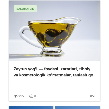
SALOMATLIK
Zaytun yog’i — foydasi, zararlari, tibbiy
va kosmetologik ko’rsatmalar, tanlash qo
215
0
856