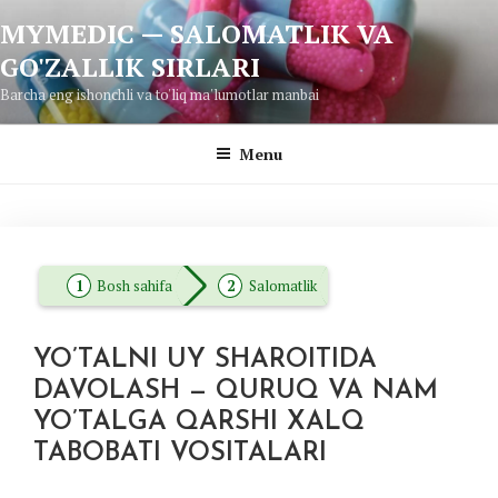
Skip
MYMEDIC — SALOMATLIK VA
to
GO'ZALLIK SIRLARI
content
Barcha eng ishonchli va to'liq ma'lumotlar manbai
Menu
Bosh sahifa
Salomatlik
YO’TALNI UY SHAROITIDA
DAVOLASH — QURUQ VA NAM
YO’TALGA QARSHI XALQ
TABOBATI VOSITALARI