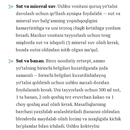
Sut va mineral suv
. Ushbu vositani quruq yo’talni
davolash uchun qo’llash ayniqsa foydalidir — sut va
mineral suv balg’amning yopishqoqligini
kamaytirishga va uni tezroq chiqib ketishiga yordam
beradi. Mazkur vositani tayyorlash uchun teng
miqdorda sut va ishqorli (!) mineral suv olish kerak,
bunda sutni oldindan isitib olgan ma’qul.
Sut va banan
. Biroz noodatiy retsept, ammo
yo’talning birinchi belgilari kuzatilganda juda
samarali — birinchi belgilari kuzatilishidayoq
yo’talni qoldirish uchun ushbu mazali doridan
foydalanish kerak. Uni tayyorlash uchun 300 ml sut,
1 ta banan, 2 osh qoshiq tez eruvchan kakao va 1
choy qoshiq asal olish kerak. Masalliqlarning
barchasi yaxshilab aralashtiriladi (bananni oldindan
blenderda maydalab olish lozim) va issiqligida kichik
ho’plamlar bilan ichiladi. Ushbu kokteylni