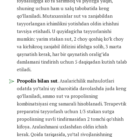
foydaliligiga ko’ra sarimsoq va piyozga yaqin,
shuning uchun ham u xalq tabobatida keng
qo’llaniladi. Mutaxassislar sut va zanjabildan
tayyorlangan ichimlikni yotishdan oldin ichishni
tavsiya etishadi. U quyidagicha tayyorlanishi
mumkin: yarim stakan sut, 2 choy qoshiq ko’k choy
va kichikroq zanjabil ildizini idishga solib, 3 marta
qaynatish kerak, har bir qaynatish oralig’ida
damlamani tindirish uchun 5 daqiqadan kutish talab
etiladi.
Propolis bilan sut
. Asalarichilik mahsulotlari
odatda yo’talni uy sharoitida davolashda juda keng
qo’llaniladi, ammo sut va propolisning
kombinatsiyasi eng samarali hisoblanadi. Terapevtik
preparatni tayyorlash uchun 1/3 stakan sutga
propolisning suvli tindirmasidan 2 tomchi qo’shish
kifoya. Aralashmani uxlashdan oldin ichish
kerak. Qoida tariqasida, yo’tal rivojlanishning