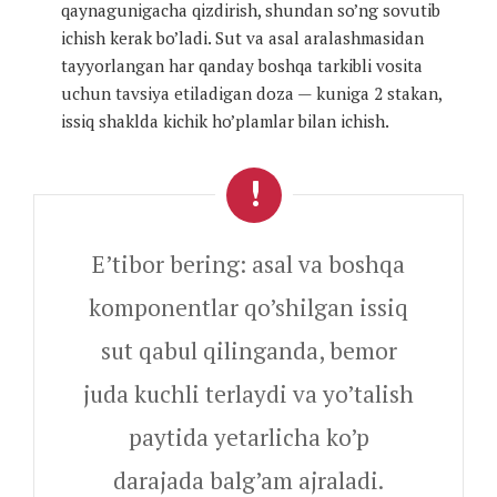
qaynagunigacha qizdirish, shundan so’ng sovutib
ichish kerak bo’ladi. Sut va asal aralashmasidan
tayyorlangan har qanday boshqa tarkibli vosita
uchun tavsiya etiladigan doza — kuniga 2 stakan,
issiq shaklda kichik ho’plamlar bilan ichish.
E’tibor bering: asal va boshqa
komponentlar qo’shilgan issiq
sut qabul qilinganda, bemor
juda kuchli terlaydi va yo’talish
paytida yetarlicha ko’p
darajada balg’am ajraladi.