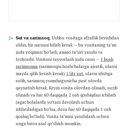
Sut va sarimsoq
. Ushbu vositaga afzallik berishdan
oldin, bir narsani bilish kerak — bu vositaning ta’mi
juda yoqimsiz bo’ladi, ammo ta’siri yaxshi va
tezkordir. Vositani tayyorlash juda oson —
1 bosh
sarimsoqqa
(sarimsoqni boshchalarga ajratib, ularni
mayda qilib kesish kerak)
1 litr sut
, ularni idishga
solib, sarimsoq yumshagunicha past olovda
qaynatish kerak. Keyin vosita olovdan olinadi, suzib
olinadi va har 60 daqiqada 2 osh qoshiqdan ichiladi
(agar bolalarda yo’tani davolash uchun
ishlatiladigan bo’lsa, doza har 60 daqiqada 1 osh
qoshiq bo’ladi). Vosita ta’mini yaxshilash uchun
unga biroz asal qo’shish mumkin.