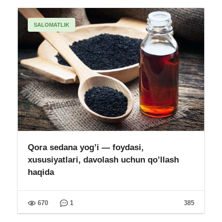
SALOMATLIK
Qora sedana yog’i — foydasi,
xususiyatlari, davolash uchun qo’llash
haqida
670
1
385