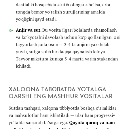
dastlabki bosqichida «tutib olingan» bo’lsa, erta
tongda bemor yo’talish xurujlarining amalda
yo’qligini qayd etadi.
Anjir va sut.
Bu vosita ilgari bolalarda shamollash
va ko’kyotalni davolash uchun ko’p qo’llanilgan. Uni
tayyorlash juda oson — 2-4 ta anjirni yaxshilab
yuvib, sutga solib bir daqiqa qaynatish kifoya.
Tayyor mikstura kuniga 3-4 marta yarim stakandan
ichiladi.
XALQONA TABOBATDA YO’TALGA
QARSHI ENG MASHHUR VOSITALAR
Sutdan tashqari, xalqona tibbiyotda boshqa o’simliklar
va mahsulotlar ham ishlatiladi — ular ham progressiv
yo’talda samarali ta’sirga ega.
Quyida quruq va nam