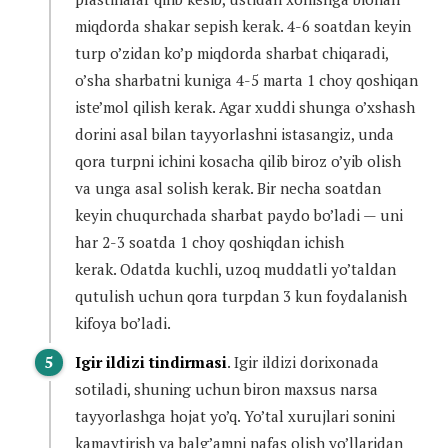
miqdorda shakar sepish kerak. 4-6 soatdan keyin
turp o’zidan ko’p miqdorda sharbat chiqaradi,
o’sha sharbatni kuniga 4-5 marta 1 choy qoshiqan
iste’mol qilish kerak. Agar xuddi shunga o’xshash
dorini asal bilan tayyorlashni istasangiz, unda
qora turpni ichini kosacha qilib biroz o’yib olish
va unga asal solish kerak. Bir necha soatdan
keyin chuqurchada sharbat paydo bo’ladi — uni
har 2-3 soatda 1 choy qoshiqdan ichish
kerak. Odatda kuchli, uzoq muddatli yo’taldan
qutulish uchun qora turpdan 3 kun foydalanish
kifoya bo’ladi.
Igir ildizi tindirmasi
. Igir ildizi dorixonada
sotiladi, shuning uchun biron maxsus narsa
tayyorlashga hojat yo’q. Yo’tal xurujlari sonini
kamaytirish va balg’amni nafas olish yo’llaridan