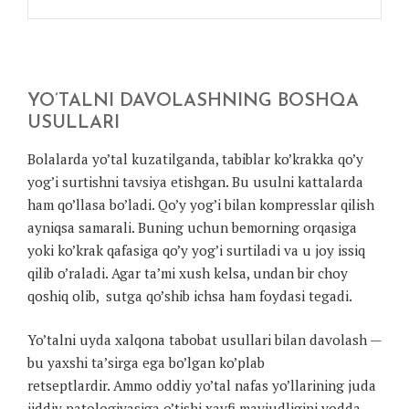
YO’TALNI DAVOLASHNING BOSHQA
USULLARI
Bolalarda yo’tal kuzatilganda, tabiblar ko’krakka qo’y
yog’i surtishni tavsiya etishgan. Bu usulni kattalarda
ham qo’llasa bo’ladi. Qo’y yog’i bilan kompresslar qilish
ayniqsa samarali. Buning uchun bemorning orqasiga
yoki ko’krak qafasiga qo’y yog’i surtiladi va u joy issiq
qilib o’raladi. Agar ta’mi xush kelsa, undan bir choy
qoshiq olib, sutga qo’shib ichsa ham foydasi tegadi.
Yo’talni uyda xalqona tabobat usullari bilan davolash —
bu yaxshi ta’sirga ega bo’lgan ko’plab
retseptlardir. Ammo oddiy yo’tal nafas yo’llarining juda
jiddiy patologiyasiga o’tishi xavfi mavjudligini yodda