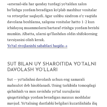
«arsenal»ida har qanday turdagi yo’taldan xalos
bo’lishga yordam beradigan ko’plab mashhur vositalar
va retseptlar saqlaydi. Agar ushbu sindrom o’z vaqtida
davolana boshlansa, xalqona vositalar hatto 1-2 kun
ichidayoq muammolarni bartaraf etishga yordam berishi
mumkin. Albatta, ularni qo’llashdan oldin shifokorning
tavsiyasini olish kerak.
Yo’tal rivojlanishi sabablari haqida→
SUT BILAN UY SHAROITIDA YO’TALNI
DAVOLASH YO’LLARI
Sut — yo’talishni davolash uchun eng samarali
mahsulot deb hisoblanadi. Uning tarkibida tomoqdagi
qichishish va mos ravishda yo’tal xurujlarini
qisqartirishga yordam beradigan maxsus moddalar
mavjud. Yo’talning dastlabki belgilari kuzatilishida iliq