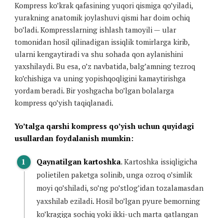
Kompress ko’krak qafasining yuqori qismiga qo’yiladi,
yurakning anatomik joylashuvi qismi har doim ochiq
bo’ladi. Kompresslarning ishlash tamoyili — ular
tomonidan hosil qilinadigan issiqlik tomirlarga kirib,
ularni kengaytiradi va shu sohada qon aylanishini
yaxshilaydi. Bu esa, o’z navbatida, balg’amning tezroq
ko’chishiga va uning yopishqoqligini kamaytirishga
yordam beradi. Bir yoshgacha bo’lgan bolalarga
kompress qo’yish taqiqlanadi.
Yo’talga qarshi kompress qo’yish uchun quyidagi
usullardan foydalanish mumkin:
Qaynatilgan kartoshka
. Kartoshka issiqligicha
polietilen paketga solinib, unga ozroq o’simlik
moyi qo’shiladi, so’ng po’stlog’idan tozalamasdan
yaxshilab eziladi. Hosil bo’lgan pyure bemorning
ko’kragiga sochiq yoki ikki-uch marta qatlangan