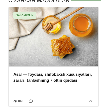
O'XSHASH MAQOLALAR
SALOMATLIK
Asal — foydasi, shifobaxsh xususiyatlari,
zarari, tanlashning 7 oltin qoidasi
840
0
251