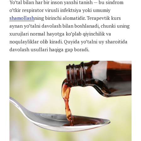
Yo’tal bilan har bir inson yaxshi tanish — bu sindrom
o’tkir respirator virusli infektsiya yoki umumiy
shamollash
ning birinchi alomatidir. Terapevtik kurs
aynan yo’talni davolash bilan boshlanadi, chunki uning
xurujlari normal hayotga ko’plab qiyinchilik va
noqulayliklar olib kiradi. Quyida yo’talni uy sharoitida
davolash usullari haqiga gap boradi.