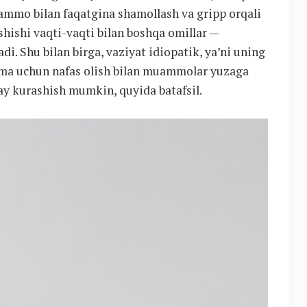
ammo bilan faqatgina shamollash va gripp orqali
shishi vaqti-vaqti bilan boshqa omillar —
di. Shu bilan birga, vaziyat idiopatik, ya’ni uning
ma uchun nafas olish bilan muammolar yuzaga
day kurashish mumkin, quyida batafsil.