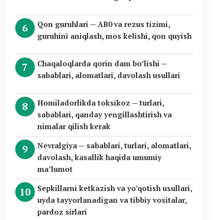
Qon guruhlari — AB0 va rezus tizimi,
guruhini aniqlash, mos kelishi, qon quyish
Chaqaloqlarda qorin dam bo’lishi —
sabablari, alomatlari, davolash usullari
Homiladorlikda toksikoz — turlari,
sabablari, qanday yengillashtirish va
nimalar qilish kerak
Nevralgiya — sabablari, turlari, alomatlari,
davolash, kasallik haqida umumiy
ma’lumot
Sepkillarni ketkazish va yo’qotish usullari,
uyda tayyorlanadigan va tibbiy vositalar,
pardoz sirlari