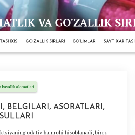
TLIK VA GO'ZALLIK SIR
bai
TASHXIS
GO’ZALLIK SIRLARI
BO’LIMLAR
SAYT XARITASI
 kasallik alomatlari
, BELGILARI, ASORATLARI,
USULLARI
fektsiyaning odatiy hamrohi hisoblanadi, biroq