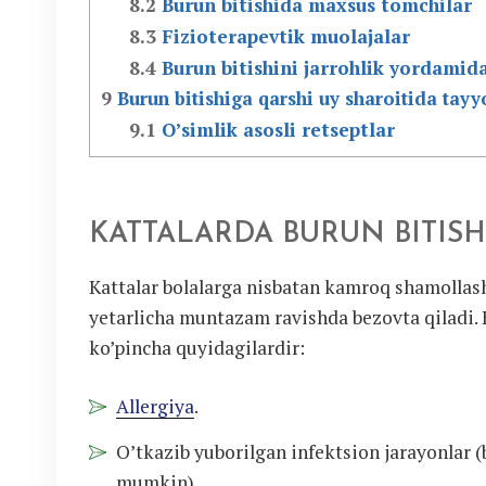
8.2
Burun bitishida maxsus tomchilar
8.3
Fizioterapevtik muolajalar
8.4
Burun bitishini jarrohlik yordamid
9
Burun bitishiga qarshi uy sharoitida tayy
9.1
O’simlik asosli retseptlar
KATTALARDA BURUN BITISH
Kattalar bolalarga nisbatan kamroq shamollasha
yetarlicha muntazam ravishda bezovta qiladi. 
ko’pincha quyidagilardir:
Allergiya
.
O’tkazib yuborilgan infektsion jarayonlar (
mumkin).