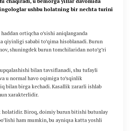
i chaqiradi, u bemorga yillar davomida
ingologlar ushbu holatning bir nechta turini
g haddan ortiqcha o’sishi aniqlanganda
a qiyinligi sababi to’qima hisoblanadi. Burun
umov, shuningdek burun tomchilaridan noto’g’ri
yupqalashishi bilan tavsiflanadi, shu tufayli
 va u normal havo oqimiga to’sqinlik
iq bilan birga kechadi. Kasallik zararli ishlab
un xarakterlidir.
 holatidir. Biroq, doimiy burun bitishi butunlay
o’lishi ham mumkin, bu ayniqsa katta yoshli