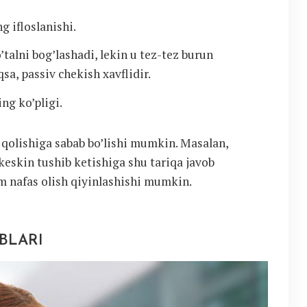
 ifloslanishi.
’talni bog’lashadi, lekin u tez-tez burun
qsa, passiv chekish xavflidir.
ng ko’pligi.
 qolishiga sabab bo’lishi mumkin. Masalan,
eskin tushib ketishiga shu tariqa javob
m nafas olish qiyinlashishi mumkin.
BLARI