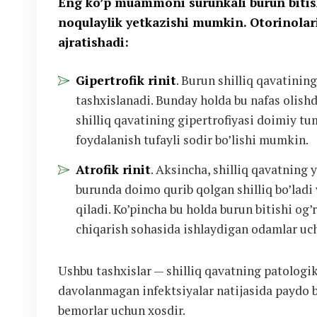
Eng ko’p muammoni surunkali burun bitish
noqulaylik yetkazishi mumkin. Otorinolar
ajratishadi:
Gipertrofik rinit
. Burun shilliq qavatinin
tashxislanadi. Bunday holda bu nafas olishd
shilliq qavatining gipertrofiyasi doimiy t
foydalanish tufayli sodir bo’lishi mumkin.
Atrofik rinit
. Aksincha, shilliq qavatning 
burunda doimo qurib qolgan shilliq bo’ladi
qiladi. Ko’pincha bu holda burun bitishi og’r
chiqarish sohasida ishlaydigan odamlar uch
Ushbu tashxislar — shilliq qavatning patologik
davolanmagan infektsiyalar natijasida paydo b
bemorlar uchun xosdir.