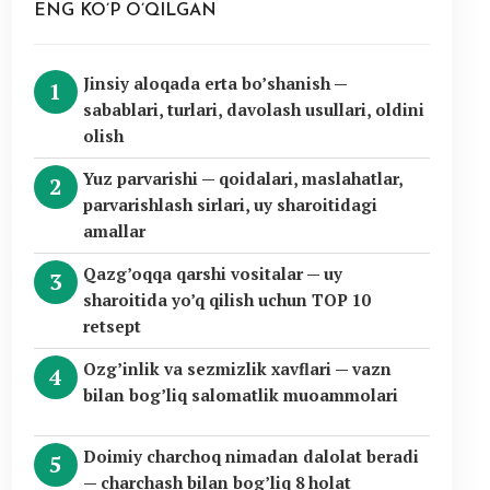
ENG KO’P O’QILGAN
Jinsiy aloqada erta bo’shanish —
sabablari, turlari, davolash usullari, oldini
olish
Yuz parvarishi — qoidalari, maslahatlar,
parvarishlash sirlari, uy sharoitidagi
amallar
Qazg’oqqa qarshi vositalar — uy
sharoitida yo’q qilish uchun TOP 10
retsept
Ozg’inlik va sezmizlik xavflari — vazn
bilan bog’liq salomatlik muoammolari
Doimiy charchoq nimadan dalolat beradi
— charchash bilan bog’liq 8 holat