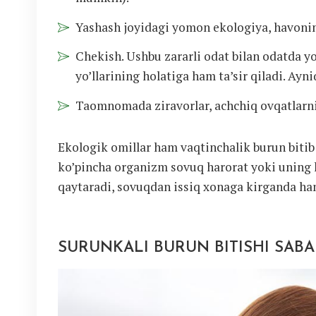
Yashash joyidagi yomon ekologiya, havoning
Chekish. Ushbu zararli odat bilan odatda yo
yo’llarining holatiga ham ta’sir qiladi. Ayni
Taomnomada ziravorlar, achchiq ovqatlarni
Ekologik omillar ham vaqtinchalik burun bitib
ko’pincha organizm sovuq harorat yoki uning k
qaytaradi, sovuqdan issiq xonaga kirganda ha
SURUNKALI BURUN BITISHI SABA