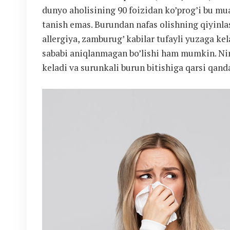
dunyo aholisining 90 foizidan ko’prog’i bu mu
tanish emas. Burundan nafas olishning qiyinla
allergiya, zamburug’ kabilar tufayli yuzaga kela
sababi aniqlanmagan bo’lishi ham mumkin. Ni
keladi va surunkali burun bitishiga qarsi qan