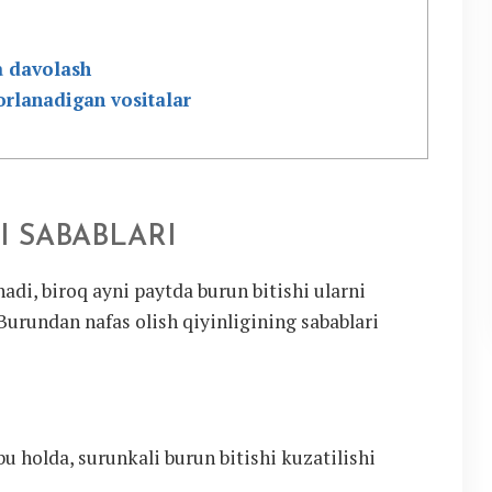
a davolash
orlanadigan vositalar
I SABABLARI
di, biroq ayni paytda burun bitishi ularni
Burundan nafas olish qiyinligining sabablari
bu holda, surunkali burun bitishi kuzatilishi