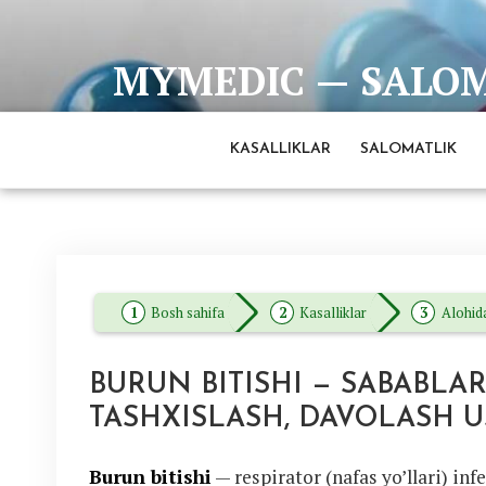
Skip
to
MYMEDIC — SALOMA
content
Barcha eng ishonchli va to'liq ma'lumotlar man
KASALLIKLAR
SALOMATLIK
Bosh sahifa
Kasalliklar
Alohida
BURUN BITISHI — SABABLARI
TASHXISLASH, DAVOLASH 
Burun bitishi
— respirator (nafas yo’llari) in