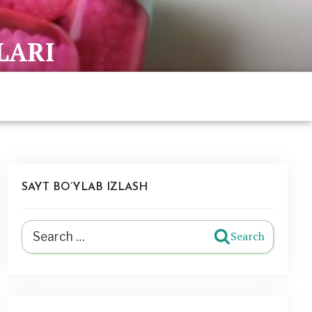
LARI
SAYT BO’YLAB IZLASH
Search
Search
for: