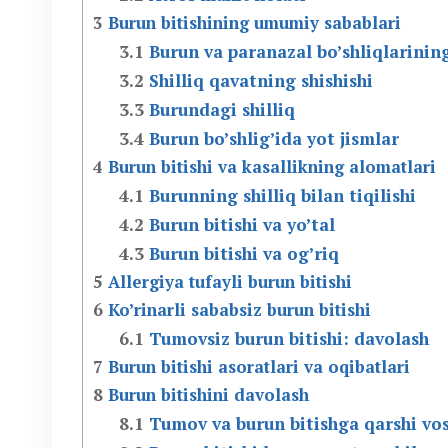
3
Burun bitishining umumiy sabablari
3.1
Burun va paranazal bo’shliqlarining
3.2
Shilliq qavatning shishishi
3.3
Burundagi shilliq
3.4
Burun bo’shlig’ida yot jismlar
4
Burun bitishi va kasallikning alomatlari
4.1
Burunning shilliq bilan tiqilishi
4.2
Burun bitishi va yo’tal
4.3
Burun bitishi va og’riq
5
Allergiya tufayli burun bitishi
6
Ko’rinarli sababsiz burun bitishi
6.1
Tumovsiz burun bitishi: davolash
7
Burun bitishi asoratlari va oqibatlari
8
Burun bitishini davolash
8.1
Tumov va burun bitishga qarshi vos