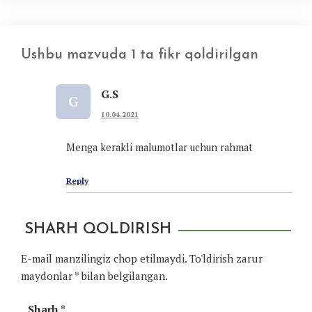
Ushbu mazvuda 1 ta fikr qoldirilgan
G.S
G
10.04.2021
Menga kerakli malumotlar uchun rahmat
Reply
SHARH QOLDIRISH
E-mail manzilingiz chop etilmaydi.
To'ldirish zarur
maydonlar
*
bilan belgilangan.
Sharh
*