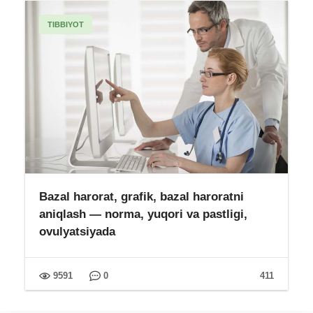
TIBBIYOT
Bazal harorat, grafik, bazal haroratni
aniqlash — norma, yuqori va pastligi,
ovulyatsiyada
9591
0
411