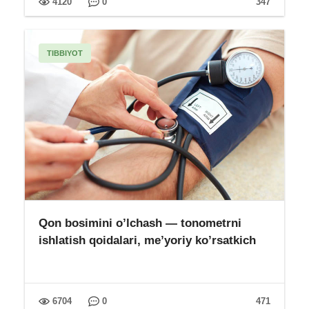
4120
0
347
TIBBIYOT
Qon bosimini o’lchash — tonometrni
ishlatish qoidalari, me’yoriy ko’rsatkich
6704
0
471