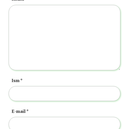
Ism
*
E-mail
*