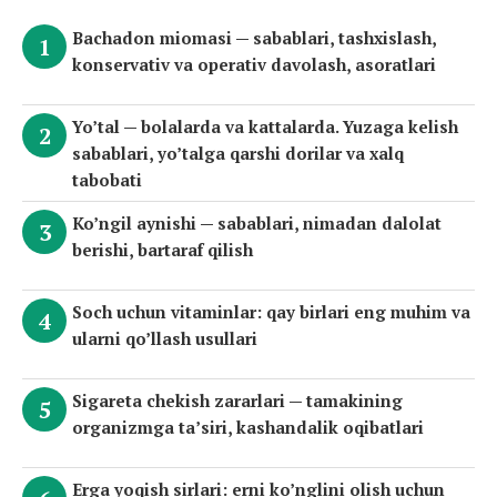
Bachadon miomasi — sabablari, tashxislash,
konservativ va operativ davolash, asoratlari
Yo’tal — bolalarda va kattalarda. Yuzaga kelish
sabablari, yo’talga qarshi dorilar va xalq
tabobati
Ko’ngil aynishi — sabablari, nimadan dalolat
berishi, bartaraf qilish
Soch uchun vitaminlar: qay birlari eng muhim va
ularni qo’llash usullari
Sigareta chekish zararlari — tamakining
organizmga ta’siri, kashandalik oqibatlari
Erga yoqish sirlari: erni ko’nglini olish uchun