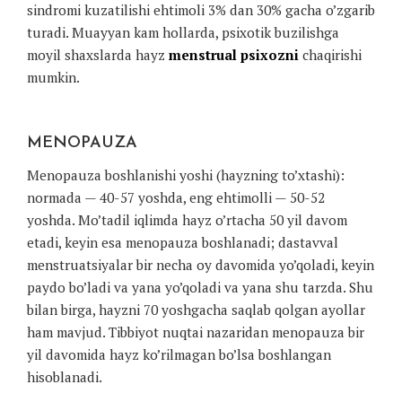
sindromi kuzatilishi ehtimoli 3% dan 30% gacha o’zgarib
turadi. Muayyan kam hollarda, psixotik buzilishga
moyil shaxslarda hayz
menstrual psixozni
chaqirishi
mumkin.
MENOPAUZA
Menopauza boshlanishi yoshi (hayzning to’xtashi):
normada — 40-57 yoshda, eng ehtimolli — 50-52
yoshda. Mo’tadil iqlimda hayz o’rtacha 50 yil davom
etadi, keyin esa menopauza boshlanadi; dastavval
menstruatsiyalar bir necha oy davomida yo’qoladi, keyin
paydo bo’ladi va yana yo’qoladi va yana shu tarzda. Shu
bilan birga, hayzni 70 yoshgacha saqlab qolgan ayollar
ham mavjud. Tibbiyot nuqtai nazaridan menopauza bir
yil davomida hayz ko’rilmagan bo’lsa boshlangan
hisoblanadi.