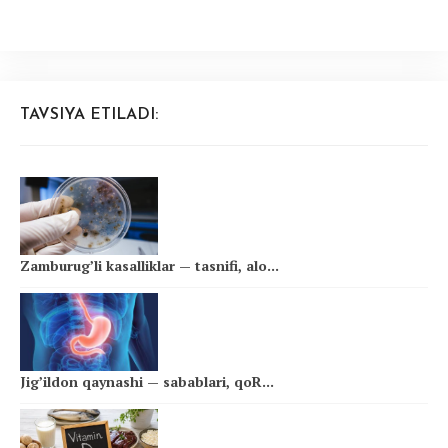
TAVSIYA ETILADI:
Zamburug’li kasalliklar — tasnifi, alo...
Jig’ildon qaynashi — sabablari, qoR...