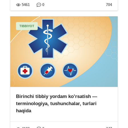
5461
0
704
TIBBIYOT
Birinchi tibbiy yordam ko’rsatish —
terminologiya, tushunchalar, turlari
haqida