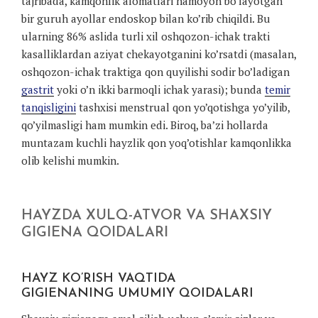
tajribada, kamqonlik alomatlari namoyon bo’layotgan
bir guruh ayollar endoskop bilan ko’rib chiqildi. Bu
ularning 86% aslida turli xil oshqozon-ichak trakti
kasalliklardan aziyat chekayotganini ko’rsatdi (masalan,
oshqozon-ichak traktiga qon quyilishi sodir bo’ladigan
gastrit
yoki o’n ikki barmoqli ichak yarasi); bunda
temir
tanqisligini
tashxisi menstrual qon yo’qotishga yo’yilib,
qo’yilmasligi ham mumkin edi. Biroq, ba’zi hollarda
muntazam kuchli hayzlik qon yoq’otishlar kamqonlikka
olib kelishi mumkin.
HAYZDA XULQ-ATVOR VA SHAXSIY
GIGIENA QOIDALARI
HAYZ KO’RISH VAQTIDA
GIGIENANING UMUMIY QOIDALARI