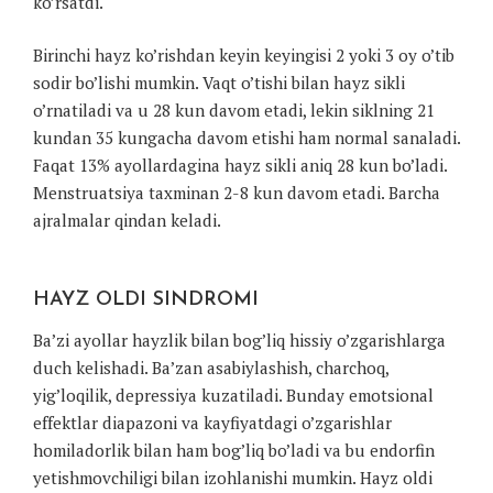
ko’rsatdi.
Birinchi hayz ko’rishdan keyin keyingisi 2 yoki 3 oy o’tib
sodir bo’lishi mumkin. Vaqt o’tishi bilan hayz sikli
o’rnatiladi va u 28 kun davom etadi, lekin siklning 21
kundan 35 kungacha davom etishi ham normal sanaladi.
Faqat 13% ayollardagina hayz sikli aniq 28 kun bo’ladi.
Menstruatsiya taxminan 2-8 kun davom etadi. Barcha
ajralmalar qindan keladi.
HAYZ OLDI SINDROMI
Ba’zi ayollar hayzlik bilan bog’liq hissiy o’zgarishlarga
duch kelishadi. Ba’zan asabiylashish, charchoq,
yig’loqilik, depressiya kuzatiladi. Bunday emotsional
effektlar diapazoni va kayfiyatdagi o’zgarishlar
homiladorlik bilan ham bog’liq bo’ladi va bu endorfin
yetishmovchiligi bilan izohlanishi mumkin. Hayz oldi