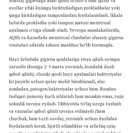
Shaxsiy gigienaga amal qilish uchun o’smir qizlar va
ayollar ichki kiyimga biriktiriladigan prokladkalar yoki
qinga kiritiladigan tamponlardan foydalanishadi. Ikkala
holatda prokladka yoki tampon matosi menstrual
ajralmani o’ziga shimib oladi. Yevropa mamlakatlarida,
AQSh va Kanadada menstrual chashalar shaxsiy gigiena
vositalari sifatida tobora mashhur bo’lib bormoqda.
Hayz kelishida gigiena qoidalariga rioya qilish ayniqsa
zarurdir (kuniga 2-3 marta yuvinish, kundalik dush
qabul qilish), chunki qonli hayz ajralmalari bakteriyalar
ko’payishi uchun qulay muhit hisoblanadi, shu
jumladan, patogen bakteriyalar uchun ham. Bundan
tashqari jismoniy kuch ishlatish ham mumkin emas, rujiy
sokinlik tavsiya eyiladi. Tibbiyotda to’liq suvga tushish
va vannalar qabul qilish tavsiya etilmaydi (ham
chuchuk, ham tuzli suvda), yuvinish uchun dushdan
foydalanish kerak. Spirtli ichimliklar va achchiq oziq-