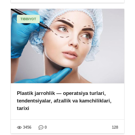
TIBBIYOT
Plastik jarrohlik — operatsiya turlari,
tendentsiyalar, afzallik va kamchiliklari,
tarixi
3456
0
128