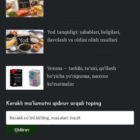
Yod tanqisligi: sabablari, belgilari,
davolash va oldini olish usullari
Verona — tarkibi, ta’siri, qo’llash
bo’yicha yo’riqnoma, maxsus
ko’rsatmalar
Kerakli ma'lumotni qidiruv orqali toping