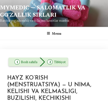
Skip
MYMEDIC — SALOMATLIK VA
to
GO'ZALLIK SIRLARI
content
Barcha eng ishonchli va to'liq ma'lumotlar manbai
Menu
Bosh sahifa
Tibbiyot
HAYZ KO’RISH
(MENSTRUATSIYA) — U NIMA,
KELISHI VA KELMASLIGI,
BUZILISHI, KECHIKISHI