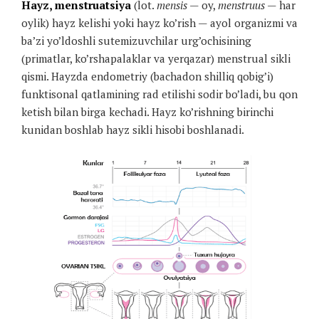
Hayz, menstruatsiya
(lot.
mensis
— oy,
menstruus
— har
oylik) hayz kelishi yoki hayz ko’rish — ayol organizmi va
ba’zi yo’ldoshli sutemizuvchilar urg’ochisining
(primatlar, ko’rshapalaklar va yerqazar) menstrual sikli
qismi. Hayzda endometriy (bachadon shilliq qobig’i)
funktisonal qatlamining rad etilishi sodir bo’ladi, bu qon
ketish bilan birga kechadi. Hayz ko’rishning birinchi
kunidan boshlab hayz sikli hisobi boshlanadi.