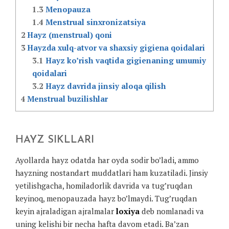
1.3
Menopauza
1.4
Menstrual sinxronizatsiya
2
Hayz (menstrual) qoni
3
Hayzda xulq-atvor va shaxsiy gigiena qoidalari
3.1
Hayz ko’rish vaqtida gigienaning umumiy
qoidalari
3.2
Hayz davrida jinsiy aloqa qilish
4
Menstrual buzilishlar
HAYZ SIKLLARI
Ayollarda hayz odatda har oyda sodir bo’ladi, ammo
hayzning nostandart muddatlari ham kuzatiladi. Jinsiy
yetilishgacha, homiladorlik davrida va tug’ruqdan
keyinoq, menopauzada hayz bo’lmaydi. Tug’ruqdan
keyin ajraladigan ajralmalar
loxiya
deb nomlanadi va
uning kelishi bir necha hafta davom etadi. Ba’zan