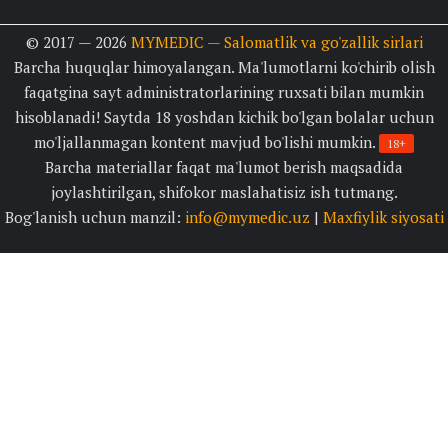
© 2017 — 2026
MYMEDIC — Salomatlik va go'zallik sirlari
Barcha huquqlar himoyalangan. Ma'lumotlarni ko'chirib olish
faqatgina sayt administratorlarining ruxsati bilan mumkin
hisoblanadi! Saytda 18 yoshdan kichik bo'lgan bolalar uchun
mo'ljallanmagan kontent mavjud bo'lishi mumkin.
18+
Barcha materiallar faqat ma'lumot berish maqsadida
joylashtirilgan, shifokor maslahatisiz ish tutmang.
Bog'lanish uchun manzil:
info@mymedic.uz
|
Maxfiylik siyosati