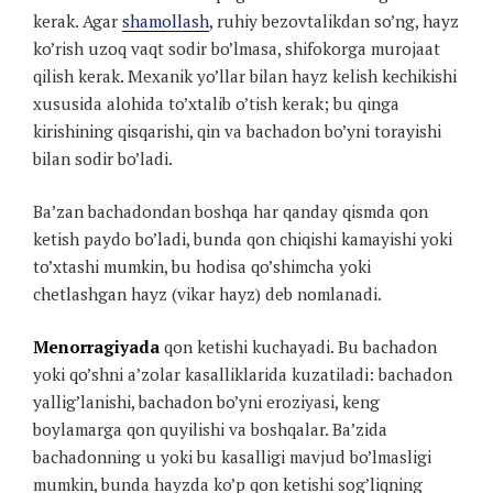
kerak. Agar
shamollash
, ruhiy bezovtalikdan so’ng, hayz
ko’rish uzoq vaqt sodir bo’lmasa, shifokorga murojaat
qilish kerak. Mexanik yo’llar bilan hayz kelish kechikishi
xususida alohida to’xtalib o’tish kerak; bu qinga
kirishining qisqarishi, qin va bachadon bo’yni torayishi
bilan sodir bo’ladi.
Ba’zan bachadondan boshqa har qanday qismda qon
ketish paydo bo’ladi, bunda qon chiqishi kamayishi yoki
to’xtashi mumkin, bu hodisa qo’shimcha yoki
chetlashgan hayz (vikar hayz) deb nomlanadi.
Menorragiyada
qon ketishi kuchayadi. Bu bachadon
yoki qo’shni a’zolar kasalliklarida kuzatiladi: bachadon
yallig’lanishi, bachadon bo’yni eroziyasi, keng
boylamarga qon quyilishi va boshqalar. Ba’zida
bachadonning u yoki bu kasalligi mavjud bo’lmasligi
mumkin, bunda hayzda ko’p qon ketishi sog’liqning