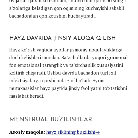
ovqatlar qarshi ko’rsatiladi, chunki ular qorin bo’shlig’i
a’zolariga keladigan qon oqimining kuchayishi sababli
bachadondan qon ketishini kuchaytiradi.
HAYZ DAVRIDA JINSIY ALOQA QILISH
Hayz ko’rish vaqtida ayollar jismoniy noqulayliklarga
duch kelishlari mumkin. Ba’zi hollarda yuqori gormonal
fon emotsional taranglik va ta’sirchanlik xususiyatini
keltirib chiqaradi. Ushbu davrda bachadon turli xil
infektsiyalarga qarshi juda zaif bo’ladi. Ayrim
mutaxassislar hayz paytida jinsiy faoliyatni to’xtatishni
maslahat beradi.
MENSTRUAL BUZILISHLAR
Asosiy maqola
:
hayz siklining buzilishi→