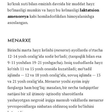
ko’krak suti bilan emizish davrida bir muddat hayz
bo’lmasligi mumkin va hayz bu kelmasligi
laktatsion
amenoreya
kabi homiladorlikdan himoyalanishga
asoslangan.
MENARXE
Birinchi marta hayz kelishi (
menarxe
) ayollarda o’rtacha
12-14 yosh oralig’ida sodir bo’ladi; (tarqoqlik bilan esa
9-11 yoshdan 19-21 yoshgacha). Issiq xududlarda hayz
ko’rish 11 va 15 yosh orasida kuzatiladi; mo’tadil
iqlimda — 12 va 18 yosh oralig’ida, sovuq iqlimda — 13
va 21 yosh oralig’ida. Menarxe yoshi ayrim irqiy
farqlarga ham bog’liq: masalan, bir necha tadqiqotlar
natijasi bir xil ijtimoiy-iqtisodiy sharoitlarda
yashayotgan negroid irqiga mansub vakillarda menarxe
yevropeoidlarga nisbatan oldinroq sodir bo’lishini