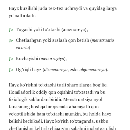
Hayz buzilishi juda tez-tez uchraydi va quyidagilarga
yo’naltiriladi:
Tugashi yoki to’xtashi (amenoreya);
Chetlashgan yoki aralash qon ketish (
menstruatio
vicaria
);
Kuchayishi (
menorragiya
),
Og’riqli hayz (
dismenoreya
, eski.
algomenoreya
).
Hayz ko’rishni to’xtashi turli sharoitlarga bog’liq.
Homiladorlik oddiy qon oqishini to’xtatadi va bu
fiziologik sablardan biridir. Menstruatsiya ayol
tanasining boshqa bir qismida ahamiyatli qon
yo’qotilishida ham to’xtashi mumkin, bu holda hayz
kelishi kechikadi. Hayz ko’rish to’xtaganda, ushbu
chetlanishni keltirib chiqargan sababni inobatga olish