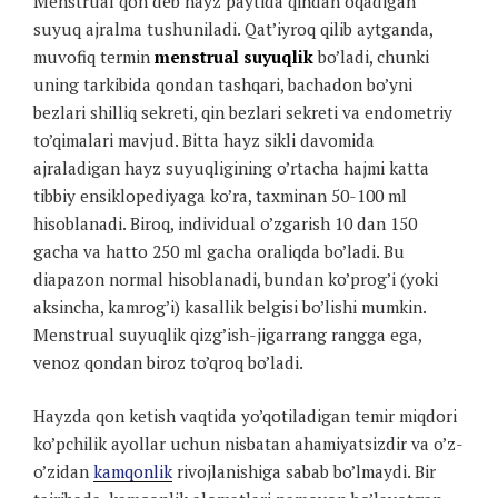
Menstrual qon deb hayz paytida qindan oqadigan
suyuq ajralma tushuniladi. Qat’iyroq qilib aytganda,
muvofiq termin
menstrual suyuqlik
bo’ladi, chunki
uning tarkibida qondan tashqari, bachadon bo’yni
bezlari shilliq sekreti, qin bezlari sekreti va endometriy
to’qimalari mavjud. Bitta hayz sikli davomida
ajraladigan hayz suyuqligining o’rtacha hajmi katta
tibbiy ensiklopediyaga ko’ra, taxminan 50-100 ml
hisoblanadi. Biroq, individual o’zgarish 10 dan 150
gacha va hatto 250 ml gacha oraliqda bo’ladi. Bu
diapazon normal hisoblanadi, bundan ko’prog’i (yoki
aksincha, kamrog’i) kasallik belgisi bo’lishi mumkin.
Menstrual suyuqlik qizg’ish-jigarrang rangga ega,
venoz qondan biroz to’qroq bo’ladi.
Hayzda qon ketish vaqtida yo’qotiladigan temir miqdori
ko’pchilik ayollar uchun nisbatan ahamiyatsizdir va o’z-
o’zidan
kamqonlik
rivojlanishiga sabab bo’lmaydi. Bir