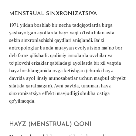
MENSTRUAL SINXRONIZATSIYA
1971 yildan boshlab bir necha tadqiqotlarda birga
yashayotgan ayollarda hayz vaqt o’tishi bilan asta-
sekin sinxronlashishi qaydlari aniqlandi. Ba’zi
antropologlar bunda muayyan evolyutsion ma’no bor
deb faraz qilishadi: qadimiy jamolarda ovchilar va
to’plovchi erkaklar qabiladagi ayollarda bir xil vaqtda
hayz boshlanganida ovga ketishgan (chunki hayz
davrida ayol jinsiy munosabatlar uchun maqbul ob’yekt
sifatida qaralmagan). Ayni paytda, umuman hayz
sinxronizatsiya effekti mavjudligi shubha ostiga
qo’yilmoqda.
HAYZ (MENSTRUAL) QONI