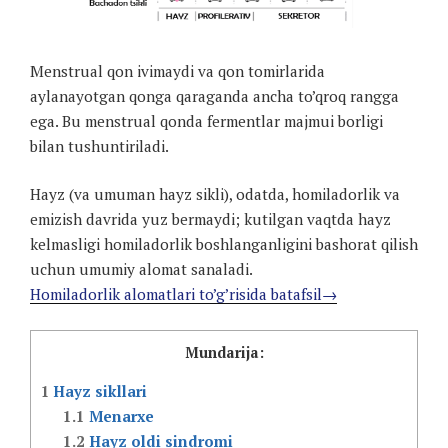
Menstrual qon ivimaydi va qon tomirlarida
aylanayotgan qonga qaraganda ancha to’qroq rangga
ega. Bu menstrual qonda fermentlar majmui borligi
bilan tushuntiriladi.
Hayz (va umuman hayz sikli), odatda, homiladorlik va
emizish davrida yuz bermaydi; kutilgan vaqtda hayz
kelmasligi homiladorlik boshlanganligini bashorat qilish
uchun umumiy alomat sanaladi.
Homiladorlik alomatlari to’g’risida batafsil→
Mundarija:
1
Hayz sikllari
1.1
Menarxe
1.2
Hayz oldi sindromi