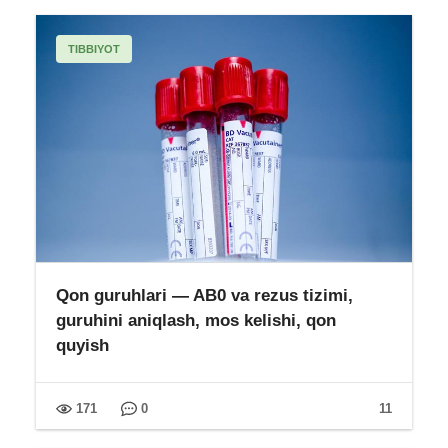
TIBBIYOT
Qon guruhlari — AB0 va rezus tizimi,
guruhini aniqlash, mos kelishi, qon
quyish
171
0
11