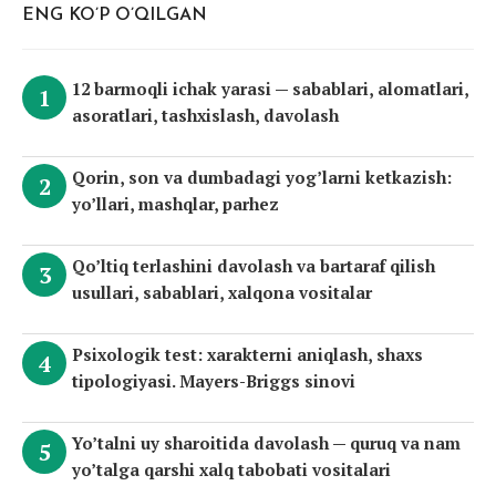
ENG KO’P O’QILGAN
12 barmoqli ichak yarasi — sabablari, alomatlari,
asoratlari, tashxislash, davolash
Qorin, son va dumbadagi yog’larni ketkazish:
yo’llari, mashqlar, parhez
Qo’ltiq terlashini davolash va bartaraf qilish
usullari, sabablari, xalqona vositalar
Psixologik test: xarakterni aniqlash, shaxs
tipologiyasi. Mayers-Briggs sinovi
Yo’talni uy sharoitida davolash — quruq va nam
yo’talga qarshi xalq tabobati vositalari