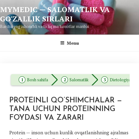
Skip
MYMEDIC — SALOMATLIK VA
to
GO'ZALLIK SIRLARI
content
Barcha eng ishonchli va to'liq ma'lumotlar manbai
Menu
Bosh sahifa
Salomatlik
Dietologiya
PROTEINLI QO’SHIMCHALAR —
TANA UCHUN PROTEINNING
FOYDASI VA ZARARI
Protein — inson uchun kunlik ovqatlanishning ajralmas