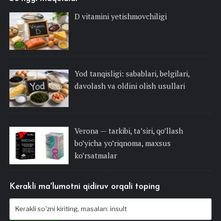
D vitamini yetishmovchiligi
Yod tanqisligi: sabablari, belgilari,
davolash va oldini olish usullari
Verona — tarkibi, ta’siri, qo’llash
bo’yicha yo’riqnoma, maxsus
ko’rsatmalar
Kerakli ma'lumotni qidiruv orqali toping