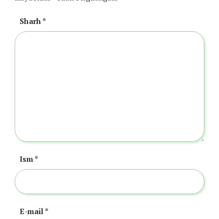
Sharh
*
Ism
*
E-mail
*