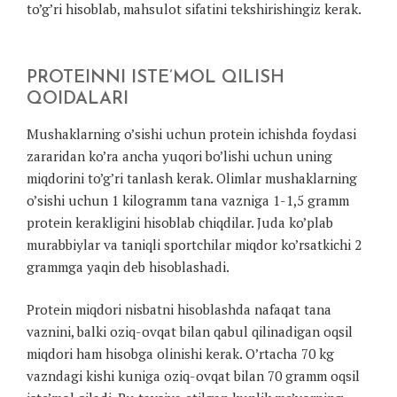
to’g’ri hisoblab, mahsulot sifatini tekshirishingiz kerak.
PROTEINNI ISTE’MOL QILISH
QOIDALARI
Mushaklarning o’sishi uchun protein ichishda foydasi
zararidan ko’ra ancha yuqori bo’lishi uchun uning
miqdorini to’g’ri tanlash kerak. Olimlar mushaklarning
o’sishi uchun 1 kilogramm tana vazniga 1-1,5 gramm
protein kerakligini hisoblab chiqdilar. Juda ko’plab
murabbiylar va taniqli sportchilar miqdor ko’rsatkichi 2
grammga yaqin deb hisoblashadi.
Protein miqdori nisbatni hisoblashda nafaqat tana
vaznini, balki oziq-ovqat bilan qabul qilinadigan oqsil
miqdori ham hisobga olinishi kerak. O’rtacha 70 kg
vazndagi kishi kuniga oziq-ovqat bilan 70 gramm oqsil