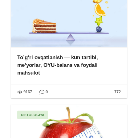
To’g’ri ovqatlanish — kun tartibi,
me’yorlar, OYU-balans va foydali
mahsulot
9167
0
772
DIETOLOGIYA