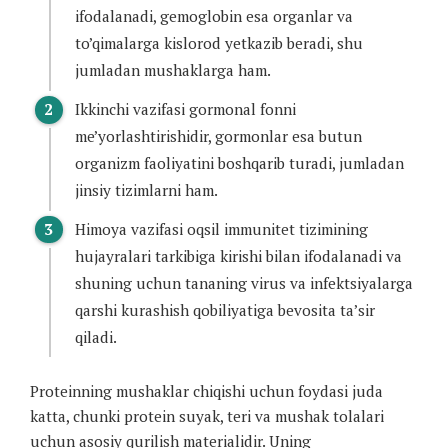
ifodalanadi, gemoglobin esa organlar va
to’qimalarga kislorod yetkazib beradi, shu
jumladan mushaklarga ham.
Ikkinchi vazifasi gormonal fonni
me’yorlashtirishidir, gormonlar esa butun
organizm faoliyatini boshqarib turadi, jumladan
jinsiy tizimlarni ham.
Himoya vazifasi oqsil immunitet tizimining
hujayralari tarkibiga kirishi bilan ifodalanadi va
shuning uchun tananing virus va infektsiyalarga
qarshi kurashish qobiliyatiga bevosita ta’sir
qiladi.
Proteinning mushaklar chiqishi uchun foydasi juda
katta, chunki protein suyak, teri va mushak tolalari
uchun asosiy qurilish materialidir. Uning