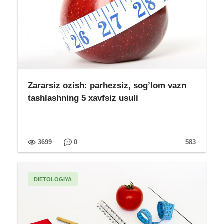
Zararsiz ozish: parhezsiz, sog’lom vazn
tashlashning 5 xavfsiz usuli
3699
0
583
DIETOLOGIYA