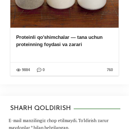
Proteinli qo’shimchalar — tana uchun
proteinning foydasi va zarari
9884
0
760
SHARH QOLDIRISH
E-mail manzilingiz chop etilmaydi.
To'ldirish zarur
maydonlar
*
bilan belgilangan.