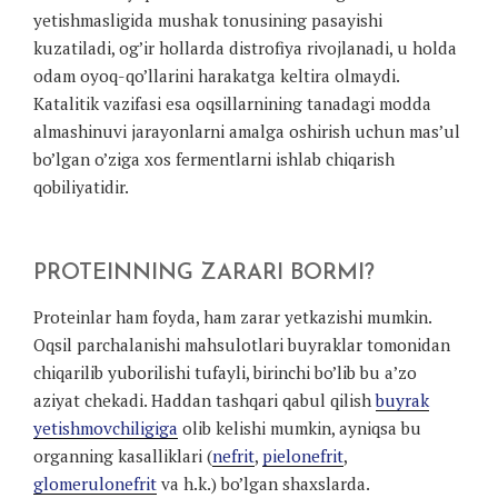
yetishmasligida mushak tonusining pasayishi
kuzatiladi, og’ir hollarda distrofiya rivojlanadi, u holda
odam oyoq-qo’llarini harakatga keltira olmaydi.
Katalitik vazifasi esa oqsillarnining tanadagi modda
almashinuvi jarayonlarni amalga oshirish uchun mas’ul
bo’lgan o’ziga xos fermentlarni ishlab chiqarish
qobiliyatidir.
PROTEINNING ZARARI BORMI?
Proteinlar ham foyda, ham zarar yetkazishi mumkin.
Oqsil parchalanishi mahsulotlari buyraklar tomonidan
chiqarilib yuborilishi tufayli, birinchi bo’lib bu a’zo
aziyat chekadi. Haddan tashqari qabul qilish
buyrak
yetishmovchiligiga
olib kelishi mumkin, ayniqsa bu
organning kasalliklari (
nefrit
,
pielonefrit
,
glomerulonefrit
va h.k.) bo’lgan shaxslarda.