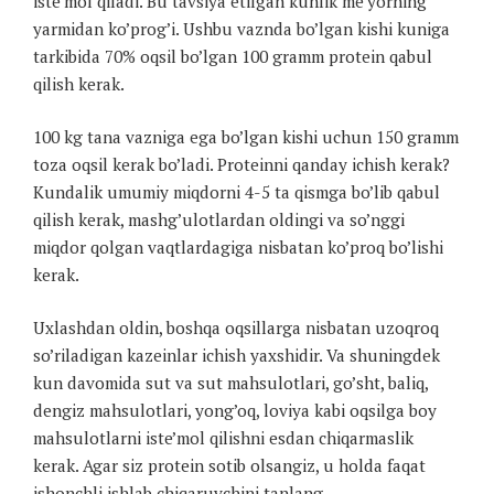
iste’mol qiladi. Bu tavsiya etilgan kunlik me’yorning
yarmidan ko’prog’i. Ushbu vaznda bo’lgan kishi kuniga
tarkibida 70% oqsil bo’lgan 100 gramm protein qabul
qilish kerak.
100 kg tana vazniga ega bo’lgan kishi uchun 150 gramm
toza oqsil kerak bo’ladi. Proteinni qanday ichish kerak?
Kundalik umumiy miqdorni 4-5 ta qismga bo’lib qabul
qilish kerak, mashg’ulotlardan oldingi va so’nggi
miqdor qolgan vaqtlardagiga nisbatan ko’proq bo’lishi
kerak.
Uxlashdan oldin, boshqa oqsillarga nisbatan uzoqroq
so’riladigan kazeinlar ichish yaxshidir. Va shuningdek
kun davomida sut va sut mahsulotlari, go’sht, baliq,
dengiz mahsulotlari, yong’oq, loviya kabi oqsilga boy
mahsulotlarni iste’mol qilishni esdan chiqarmaslik
kerak. Agar siz protein sotib olsangiz, u holda faqat
ishonchli ishlab chiqaruvchini tanlang.