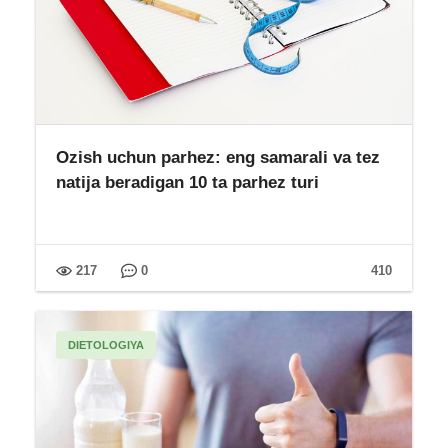
Ozish uchun parhez: eng samarali va tez
natija beradigan 10 ta parhez turi
217
0
410
DIETOLOGIYA