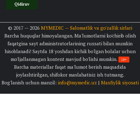
© 2017 — 2026
MYMEDIC — Salomatlik va go'zallik sirlari
Barcha huquqlar himoyalangan. Ma'lumotlarni ko'chirib olish
faqatgina sayt administratorlarining ruxsati bilan mumkin
hisoblanadi! Saytda 18 yoshdan kichik bo'lgan bolalar uchun
mo'ljallanmagan kontent mavjud bo'lishi mumkin.
18+
Barcha materiallar faqat ma'lumot berish maqsadida
joylashtirilgan, shifokor maslahatisiz ish tutmang.
Bog'lanish uchun manzil:
info@mymedic.uz
|
Maxfiylik siyosati