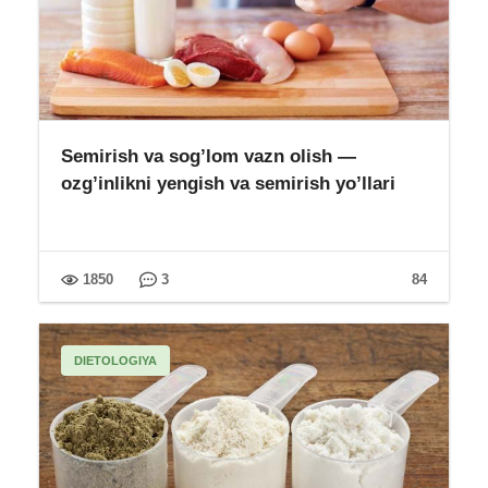
Semirish va sog’lom vazn olish —
ozg’inlikni yengish va semirish yo’llari
1850
3
84
DIETOLOGIYA