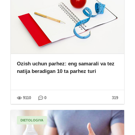
Ozish uchun parhez: eng samarali va tez
natija beradigan 10 ta parhez turi
9110
0
319
DIETOLOGIYA