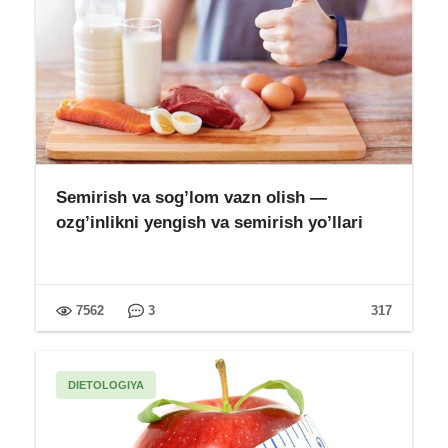
Semirish va sog’lom vazn olish —
ozg’inlikni yengish va semirish yo’llari
7562
3
317
DIETOLOGIYA