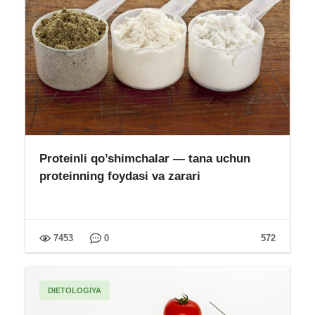
Proteinli qo’shimchalar — tana uchun
proteinning foydasi va zarari
7453
0
572
DIETOLOGIYA