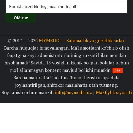
© 2017 — 2026
MYMEDIC — Salomatlik va go'zallik sirlari
Barcha huquqlar himoyalangan. Ma'lumotlarni ko'chirib olish
faqatgina sayt administratorlarining ruxsati bilan mumkin
hisoblanadi! Saytda 18 yoshdan kichik bo'lgan bolalar uchun
mo'ljallanmagan kontent mavjud bo'lishi mumkin.
18+
Barcha materiallar faqat ma'lumot berish maqsadida
joylashtirilgan, shifokor maslahatisiz ish tutmang.
Bog'lanish uchun manzil:
info@mymedic.uz
|
Maxfiylik siyosati