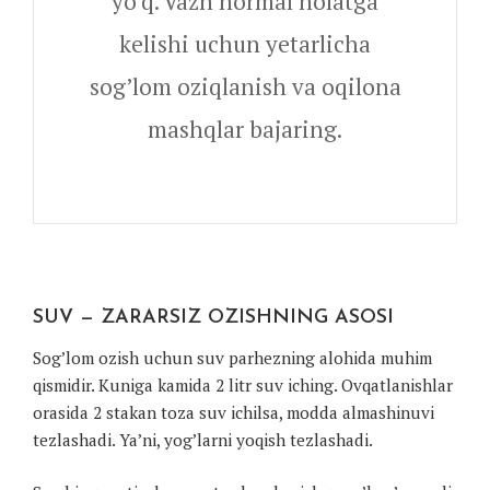
yo’q. Vazn normal holatga
kelishi uchun yetarlicha
sog’lom oziqlanish va oqilona
mashqlar bajaring.
SUV — ZARARSIZ OZISHNING ASOSI
Sog’lom ozish uchun suv parhezning alohida muhim
qismidir. Kuniga kamida 2 litr suv iching. Ovqatlanishlar
orasida 2 stakan toza suv ichilsa, modda almashinuvi
tezlashadi. Ya’ni, yog’larni yoqish tezlashadi.