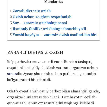
Mundarija:
1
Zararli dietasiz ozish
2
Ozish uchun so’glom ovqatlanish
3
Suv — zararsiz ozishning asosi
4
Jismoniy faollik: ozishning ishonchli yo’li
5
Yaxshi kayfiyat — zararsiz ozish usullaridan biri
ZARARLI DIETASIZ OZISH
Ko’p parhezlar muvozanatli emas. Bundan tashqari,
ovqatlanishni qat’iy cheklash zarurati organizm uchun
stress
dir. Aynan shu ozish uchun parhezning mumkin
bo’lgan zarari hisoblanadi.
Odatiy ovqatlanish qat’iy perhez bilan almashtirilganda,
organizm buni stress deb biladi. U o’z hayotini qo’llab-
quvvatlash uchun o’z resurslarini yoqishga kirishadi.