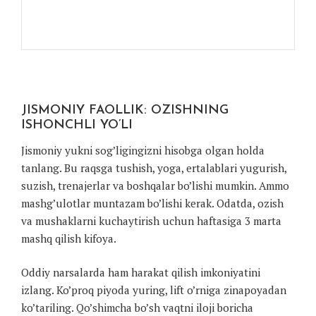
JISMONIY FAOLLIK: OZISHNING
ISHONCHLI YO’LI
Jismoniy yukni sog’ligingizni hisobga olgan holda
tanlang. Bu raqsga tushish, yoga, ertalablari yugurish,
suzish, trenajerlar va boshqalar bo’lishi mumkin. Ammo
mashg’ulotlar muntazam bo’lishi kerak. Odatda, ozish
va mushaklarni kuchaytirish uchun haftasiga 3 marta
mashq qilish kifoya.
Oddiy narsalarda ham harakat qilish imkoniyatini
izlang. Ko’proq piyoda yuring, lift o’rniga zinapoyadan
ko’tariling. Qo’shimcha bo’sh vaqtni iloji boricha