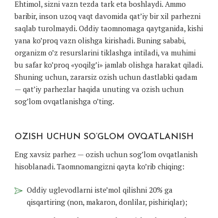
Ehtimol, sizni vazn tezda tark eta boshlaydi. Ammo
baribir, inson uzoq vaqt davomida qat’iy bir xil parhezni
saqlab turolmaydi. Oddiy taomnomaga qaytganida, kishi
yana ko’proq vazn olishga kirishadi. Buning sababi,
organizm o’z resurslarini tiklashga intiladi, va muhimi
bu safar ko’proq «yoqilg’i» jamlab olishga harakat qiladi.
Shuning uchun, zararsiz ozish uchun dastlabki qadam
— qat’iy parhezlar haqida unuting va ozish uchun
sog’lom ovqatlanishga o’ting.
OZISH UCHUN SO’GLOM OVQATLANISH
Eng xavsiz parhez — ozish uchun sog’lom ovqatlanish
hisoblanadi. Taomnomangizni qayta ko’rib chiqing:
Oddiy uglevodlarni iste’mol qilishni 20% ga
qisqartiring (non, makaron, donlilar, pishiriqlar);