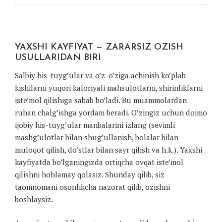
YAXSHI KAYFIYAT — ZARARSIZ OZISH
USULLARIDAN BIRI
Salbiy his-tuyg’ular va o’z-o’ziga achinish ko’plab
kishilarni yuqori kaloriyali mahsulotlarni, shirinliklarni
iste’mol qilishiga sabab bo’ladi. Bu muammolardan
ruhan chalg’ishga yordam beradi. O’zingiz uchun doimo
ijobiy his-tuyg’ular manbalarini izlang (sevimli
mashg’ulotlar bilan shug’ullanish, bolalar bilan
muloqot qilish, do’stlar bilan sayr qilish va h.k.). Yaxshi
kayfiyatda bo’lganingizda ortiqcha ovqat iste’mol
qilishni hohlamay qolasiz. Shunday qilib, siz
taomnomani osonlikcha nazorat qilib, ozishni
boshlaysiz.