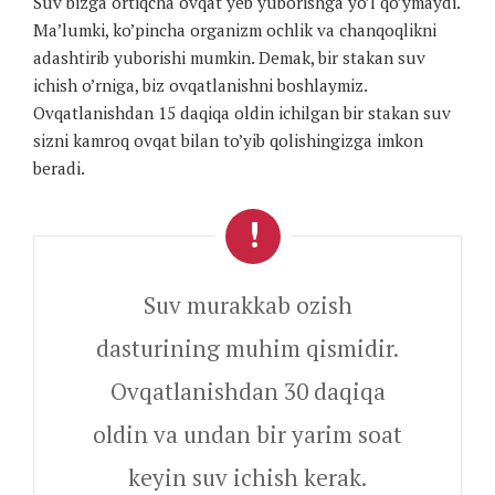
Suv bizga ortiqcha ovqat yeb yuborishga yo’l qo’ymaydi.
Ma’lumki, ko’pincha organizm ochlik va chanqoqlikni
adashtirib yuborishi mumkin. Demak, bir stakan suv
ichish o’rniga, biz ovqatlanishni boshlaymiz.
Ovqatlanishdan 15 daqiqa oldin ichilgan bir stakan suv
sizni kamroq ovqat bilan to’yib qolishingizga imkon
beradi.
Suv murakkab ozish
dasturining muhim qismidir.
Ovqatlanishdan 30 daqiqa
oldin va undan bir yarim soat
keyin suv ichish kerak.