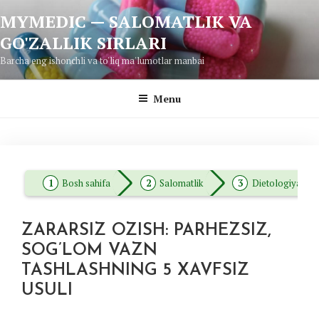
Skip
MYMEDIC — SALOMATLIK VA
to
GO'ZALLIK SIRLARI
content
Barcha eng ishonchli va to'liq ma'lumotlar manbai
Menu
Bosh sahifa
Salomatlik
Dietologiya
ZARARSIZ OZISH: PARHEZSIZ,
SOG’LOM VAZN
TASHLASHNING 5 XAVFSIZ
USULI