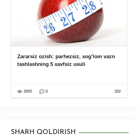
Zararsiz ozish: parhezsiz, sog’lom vazn
tashlashning 5 xavfsiz usuli
3895
0
302
SHARH QOLDIRISH