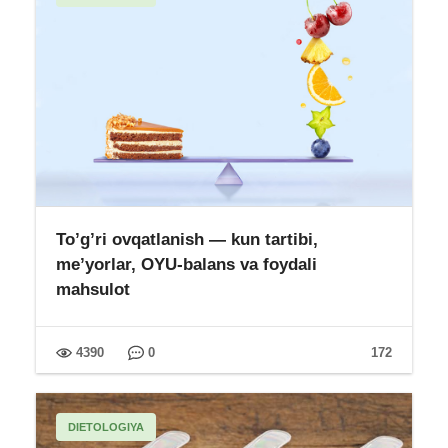
To’g’ri ovqatlanish — kun tartibi,
me’yorlar, OYU-balans va foydali
mahsulot
4390
0
172
DIETOLOGIYA