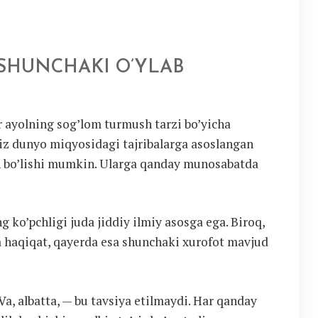
 SHUNCHAKI O’YLAB
r ayolning sog’lom turmush tarzi bo’yicha
giz dunyo miqyosidagi tajribalarga asoslangan
an bo’lishi mumkin. Ularga qanday munosabatda
 ko’pchligi juda jiddiy ilmiy asosga ega. Biroq,
a haqiqat, qayerda esa shunchaki xurofot mavjud
 Va, albatta, — bu tavsiya etilmaydi. Har qanday