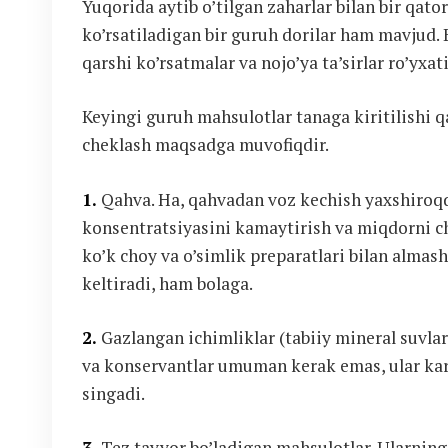
Yuqorida aytib o’tilgan zaharlar bilan bir qat
ko’rsatiladigan bir guruh dorilar ham mavjud. 
qarshi ko’rsatmalar va nojo’ya ta’sirlar ro’yxat
Keyingi guruh mahsulotlar tanaga kiritilishi 
cheklash maqsadga muvofiqdir.
1.
Qahva. Ha, qahvadan voz kechish yaxshiroqdi
konsentratsiyasini kamaytirish va miqdorni ch
ko’k choy va o’simlik preparatlari bilan alma
keltiradi, ham bolaga.
2.
Gazlangan ichimliklar (tabiiy mineral suvla
va konservantlar umuman kerak emas, ular kar
singadi.
3.
Tez tayyor bo’ladigan mahsulotlar. Ularning 