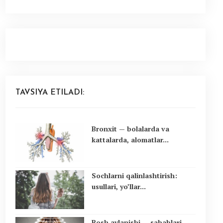
TAVSIYA ETILADI:
Bronxit — bolalarda va
kattalarda, alomatlar...
Sochlarni qalinlashtirish:
usullari, yo’llar...
Bosh aylanishi — sabablari,