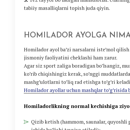
tabiiy masalliqlarni topish juda qiyin.
HOMILADOR AYOLGA NIMA
Homilador ayol ba’zi narsalarni iste’mol qilish
jismoniy faoliyatini cheklashi ham zarur.
Agar siz sport zaliga boradigan bo’lsangiz, mu
ko’rib chiqishingiz kerak, so’nggi muddatlard
mashg’ulotlarni to’liq rad etishga to’g’ri keladi
Homilador ayollar uchun mashqlar to’g’risida 
Homiladorlikning normal kechishiga ziyo
Qizib ketish (hammom, saunalar, quyoshli pl
ichida bo’lishi tavsiya etiladi);