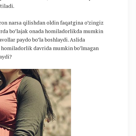
tiladi.
ron narsa qilishdan oldin faqatgina o’zingiz
avrda bo’lajak onada homiladorlikda mumkin
avollar paydo bo’la boshlaydi. Aslida
un homiladorlik davrida mumkin bo’lmagan
aydi?