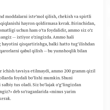
d moddalarni iste’mol qilish, chekish va spirtli
taqiqlanishi hayron qoldirmasa kerak. Birinchidan,
omatligi uchun ham o’ta foydalidir, ammo siz o’z
sangiz — ixtiyor o’zingizda. Ammo hali
hayotini qisqartirishga, balki hatto tug’ilishdan
qarorlarni qabul qilish — bu yumshoqlik bilan
ar ichish tavsiya etilmaydi, ammo 200 gramm qizil
ollarda foydali bo’lishi mumkin. Shuni
albiy tus oladi. Siz bo’lajak o’g’lingizdan
ingiz?» deb so’raganlarida «minus yarim
kerak.