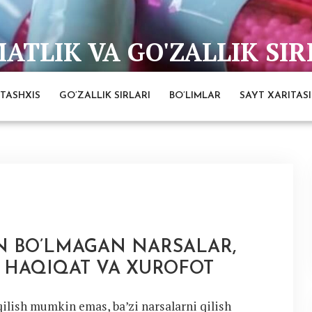
TLIK VA GO'ZALLIK SIR
bai
TASHXIS
GO’ZALLIK SIRLARI
BO’LIMLAR
SAYT XARITASI
 BO’LMAGAN NARSALAR,
 HAQIQAT VA XUROFOT
ilish mumkin emas, ba’zi narsalarni qilish