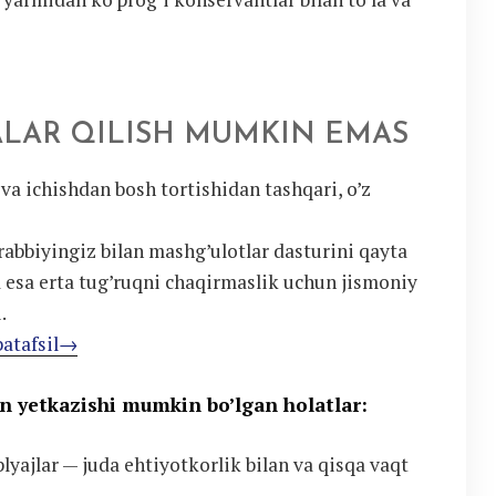
LAR QILISH MUMKIN EMAS
 va ichishdan bosh tortishidan tashqari, o’z
rabbiyingiz bilan mashg’ulotlar dasturini qayta
a esa erta tug’ruqni chaqirmaslik uchun jismoniy
.
batafsil→
n yetkazishi mumkin bo’lgan holatlar:
yajlar — juda ehtiyotkorlik bilan va qisqa vaqt