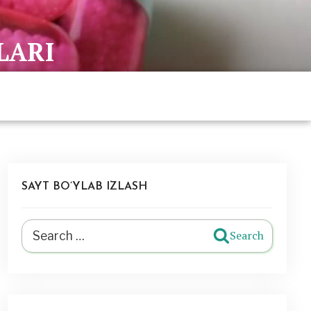
LARI
SAYT BO’YLAB IZLASH
Search
Search
for: