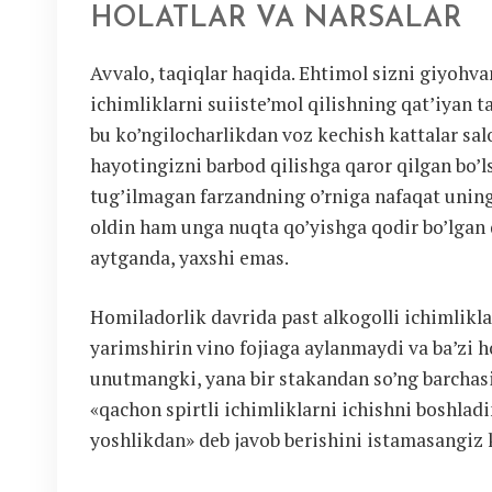
HOLATLAR VA NARSALAR
Avvalo, taqiqlar haqida. Ehtimol sizni giyohvan
ichimliklarni suiiste’mol qilishning qat’iyan 
bu ko’ngilocharlikdan voz kechish kattalar sal
hayotingizni barbod qilishga qaror qilgan bo’l
tug’ilmagan farzandning o’rniga nafaqat uning 
oldin ham unga nuqta qo’yishga qodir bo’lgan 
aytganda, yaxshi emas.
Homiladorlik davrida past alkogolli ichimlikl
yarimshirin vino fojiaga aylanmaydi va ba’zi h
unutmangki, yana bir stakandan so’ng barchasi s
«qachon spirtli ichimliklarni ichishni boshlad
yoshlikdan» deb javob berishini istamasangiz 