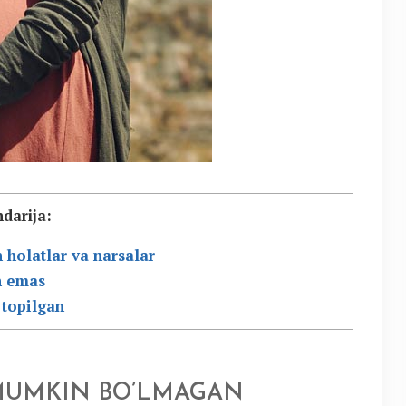
darija:
holatlar va narsalar
n emas
 topilgan
MUMKIN BO’LMAGAN