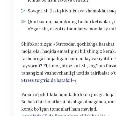
Sovqotish (issiq kiyinish va shamoldan saql
Qon bosimi, namlikning tushib ketishlari, i
o’zgarishi, ekzotik taomlar va noodatiy mik
Shifokor sizga: «Stressdan qochishga harakat 
mojarolar haqida emasligini bilishingiz kerak
tashqariga chiqadigan har qanday vaziyatdir. 
tayyormi? Ehtimol, biroz kutish, sog’lom farz
tanangizni yashovchanligi ustida tajribalar o’
Stress to’g’risida batafsil→
Yana ko’pchilikda homiladorlikda jinsiy aloqa 
Bu ba’zi bir holatlarni hisobga olmaganda, u
kerak bo’lgan tomonlari ham mavjud.