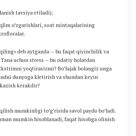
anish tavsiya etiladi);
qlim o’zgarishlari, soat mintaqalarining
rofloralar.
qiling» deb aytganda — bu faqat qiyinchilik va
. Tana uchun stress — bu odatiy holatdan
Ekstrimni yoqtirasizmi? Bo’lajak bolangiz unga
andni dunyoga kletirish va shundan keyin
tkazish kerakdir?
qilish mumkinligi to’g’risida savol paydo bo’ladi.
muman mumkin hisoblanadi, faqat hisobga olinish