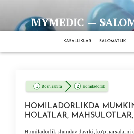
Skip
to
MYMEDIC — SALOMA
content
Barcha eng ishonchli va to'liq ma'lumotlar man
KASALLIKLAR
SALOMATLIK
Bosh sahifa
Homiladorlik
HOMILADORLIKDA MUMKIN
HOLATLAR, MAHSULOTLAR,
Homiladorlik shunday davrki, ko’p narsalarni q