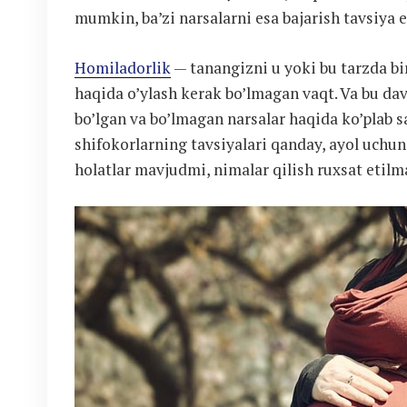
mumkin, ba’zi narsalarni esa bajarish tavsiya e
Homiladorlik
— tanangizni u yoki bu tarzda bi
haqida o’ylash kerak bo’lmagan vaqt. Va bu d
bo’lgan va bo’lmagan narsalar haqida ko’plab s
shifokorlarning tavsiyalari qanday, ayol uch
holatlar mavjudmi, nimalar qilish ruxsat etilm