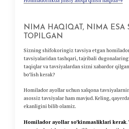
Homiladorlikda jinsiy aloqa qilish haqida→
NIMA HAQIQAT, NIMA ESA
TOPILGAN
Sizning shifokoringiz tavsiya etgan homilado
tavsiyalaridan tashqari, tajribali dugonalarin
taqiqlar va tavsiyalardan sizni xabardor qilg
bo’lish kerak?
Homilador ayollar uchun xalqona tavsiyalarning
asossiz tavsiyalar ham mavjud. Keling, qayerd
ekanligini bilib olamiz.
Homilador ayollar so’kinmasliklari kerak
.