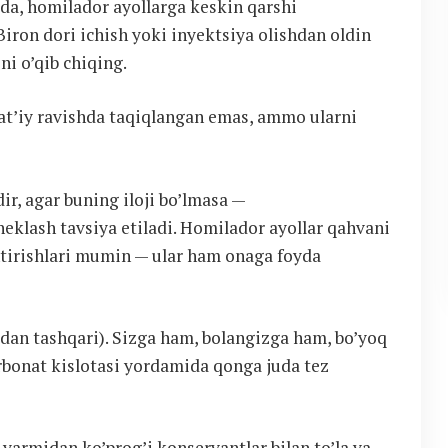
orda, homilador ayollarga keskin qarshi
Biron dori ichish yoki inyektsiya olishdan oldin
ini o’qib chiqing.
qat’iy ravishda taqiqlangan emas, ammo ularni
r, agar buning iloji bo’lmasa —
eklash tavsiya etiladi. Homilador ayollar qahvani
shtirishlari mumin — ular ham onaga foyda
rdan tashqari). Sizga ham, bolangizga ham, bo’yoq
bonat kislotasi yordamida qonga juda tez
yarmidan ko’prog’i konservantlar bilan to’la va