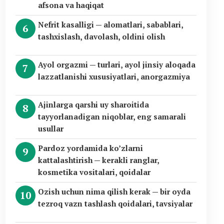
afsona va haqiqat
Nefrit kasalligi — alomatlari, sabablari,
tashxislash, davolash, oldini olish
Ayol orgazmi — turlari, ayol jinsiy aloqada
lazzatlanishi xususiyatlari, anorgazmiya
Ajinlarga qarshi uy sharoitida
tayyorlanadigan niqoblar, eng samarali
usullar
Pardoz yordamida ko’zlarni
kattalashtirish — kerakli ranglar,
kosmetika vositalari, qoidalar
Ozish uchun nima qilish kerak — bir oyda
tezroq vazn tashlash qoidalari, tavsiyalar