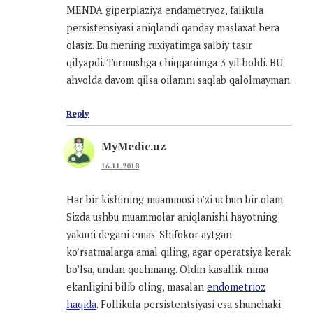
MENDA giperplaziya endametryoz, falikula
persistensiyasi aniqlandi qanday maslaxat bera
olasiz. Bu mening ruxiyatimga salbiy tasir
qilyapdi. Turmushga chiqqanimga 3 yil boldi. BU
ahvolda davom qilsa oilamni saqlab qalolmayman.
Reply
MyMedic.uz
16.11.2018
Har bir kishining muammosi o’zi uchun bir olam.
Sizda ushbu muammolar aniqlanishi hayotning
yakuni degani emas. Shifokor aytgan
ko’rsatmalarga amal qiling, agar operatsiya kerak
bo’lsa, undan qochmang. Oldin kasallik nima
ekanligini bilib oling, masalan
endometrioz
haqida
. Follikula persistentsiyasi esa shunchaki