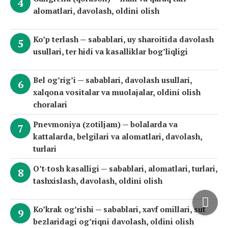
alomatlari, davolash, oldini olish
Ko’p terlash — sabablari, uy sharoitida davolash
usullari, ter hidi va kasalliklar bog’liqligi
Bel og’rig’i — sabablari, davolash usullari,
xalqona vositalar va muolajalar, oldini olish
choralari
Pnevmoniya (zotiljam) — bolalarda va
kattalarda, belgilari va alomatlari, davolash,
turlari
O’t-tosh kasalligi — sabablari, alomatlari, turlari,
tashxislash, davolash, oldini olish
Ko’krak og’rishi — sabablari, xavf omillari, sut
bezlaridagi og’riqni davolash, oldini olish