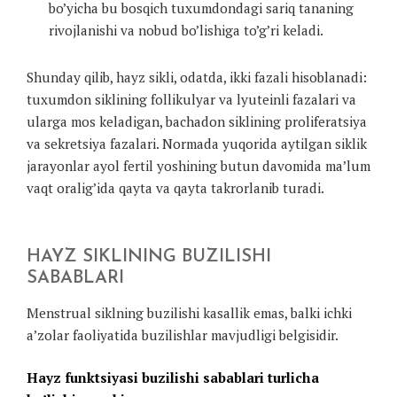
bo’yicha bu bosqich tuxumdondagi sariq tananing
rivojlanishi va nobud bo’lishiga to’g’ri keladi.
Shunday qilib, hayz sikli, odatda, ikki fazali hisoblanadi:
tuxumdon siklining follikulyar va lyuteinli fazalari va
ularga mos keladigan, bachadon siklining proliferatsiya
va sekretsiya fazalari. Normada yuqorida aytilgan siklik
jarayonlar ayol fertil yoshining butun davomida ma’lum
vaqt oralig’ida qayta va qayta takrorlanib turadi.
HAYZ SIKLINING BUZILISHI
SABABLARI
Menstrual siklning buzilishi kasallik emas, balki ichki
a’zolar faoliyatida buzilishlar mavjudligi belgisidir.
Hayz funktsiyasi buzilishi sabablari turlicha