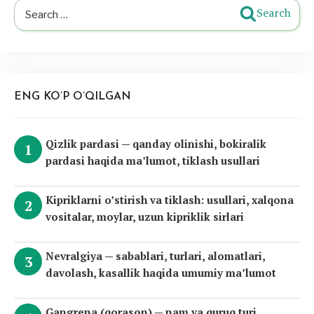
Search
Search
for:
ENG KO’P O’QILGAN
Qizlik pardasi — qanday olinishi, bokiralik
pardasi haqida ma’lumot, tiklash usullari
Kipriklarni o’stirish va tiklash: usullari, xalqona
vositalar, moylar, uzun kipriklik sirlari
Nevralgiya — sabablari, turlari, alomatlari,
davolash, kasallik haqida umumiy ma’lumot
Gangrena (qorason) — nam va quruq turi