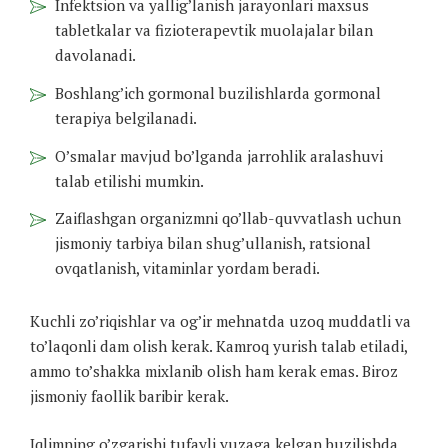
Infektsion va yallig’lanish jarayonlari maxsus
tabletkalar va fizioterapevtik muolajalar bilan
davolanadi.
Boshlang’ich gormonal buzilishlarda gormonal
terapiya belgilanadi.
O’smalar mavjud bo’lganda jarrohlik aralashuvi
talab etilishi mumkin.
Zaiflashgan organizmni qo’llab-quvvatlash uchun
jismoniy tarbiya bilan shug’ullanish, ratsional
ovqatlanish, vitaminlar yordam beradi.
Kuchli zo’riqishlar va og’ir mehnatda uzoq muddatli va
to’laqonli dam olish kerak. Kamroq yurish talab etiladi,
ammo to’shakka mixlanib olish ham kerak emas. Biroz
jismoniy faollik baribir kerak.
Iqlimning o’zgarishi tufayli yuzaga kelgan buzilishda