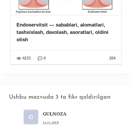
Endoservitsit — sabablari, alomatlari,
tashxislash, davolash, asoratlari, oldini
olish
4233
0
204
Ushbu mazvuda 3 ta fikr qoldirilgan
GULNOZA
G
16.11.2018