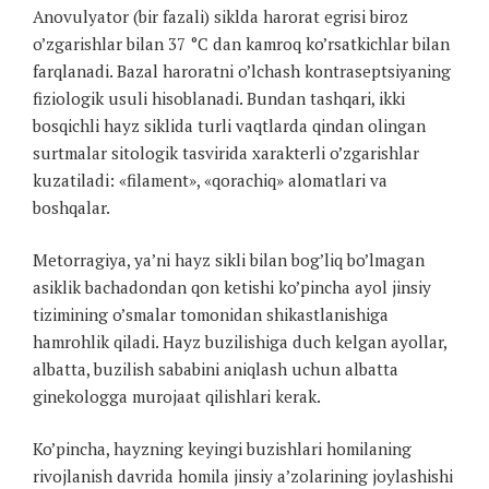
Anovulyator (bir fazali) siklda harorat egrisi biroz
o’zgarishlar bilan 37 °C dan kamroq ko’rsatkichlar bilan
farqlanadi. Bazal haroratni o’lchash kontraseptsiyaning
fiziologik usuli hisoblanadi. Bundan tashqari, ikki
bosqichli hayz siklida turli vaqtlarda qindan olingan
surtmalar sitologik tasvirida xarakterli o’zgarishlar
kuzatiladi: «filament», «qorachiq» alomatlari va
boshqalar.
Metorragiya, ya’ni hayz sikli bilan bog’liq bo’lmagan
asiklik bachadondan qon ketishi ko’pincha ayol jinsiy
tizimining o’smalar tomonidan shikastlanishiga
hamrohlik qiladi. Hayz buzilishiga duch kelgan ayollar,
albatta, buzilish sababini aniqlash uchun albatta
ginekologga murojaat qilishlari kerak.
Ko’pincha, hayzning keyingi buzishlari homilaning
rivojlanish davrida homila jinsiy a’zolarining joylashishi