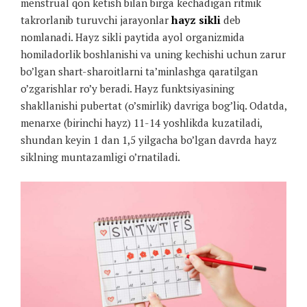
menstrual qon ketish bilan birga kechadigan ritmik
takrorlanib turuvchi jarayonlar
hayz sikli
deb
nomlanadi. Hayz sikli paytida ayol organizmida
homiladorlik boshlanishi va uning kechishi uchun zarur
bo’lgan shart-sharoitlarni ta’minlashga qaratilgan
o’zgarishlar ro’y beradi. Hayz funktsiyasining
shakllanishi pubertat (o’smirlik) davriga bog’liq. Odatda,
menarxe (birinchi hayz) 11-14 yoshlikda kuzatiladi,
shundan keyin 1 dan 1,5 yilgacha bo’lgan davrda hayz
siklning muntazamligi o’rnatiladi.