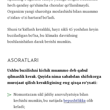
hech qanday qo’shimcha choralar qo’llanilmaydi.
Organizm yangi sharoitga moslashishi bilan muammo
o’zidan-o’zi bartaraf bo’ladi.
Shuni ta’kidlash kerakkki, hayz sikli 45 yoshdan keyin
buziladigan bo’lsa, bu klimaks davridning
boshlanishidan darak berishi mumkin.
ASORATLARI
Ushbu buzilishni kichik muammo deb qabul
qilmaslik kerak. Quyida nima sababdan shifokorga
murojaat qilish kerakligining eng qisqa ro’yxati:
Nomuntazam sikl jiddiy anovulyatsiya bilan
kechishi mumkin, bu natijada
bepushtlikka
olib
keladi;