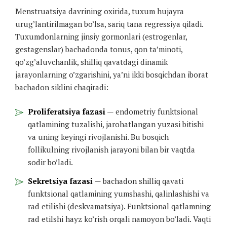
Menstruatsiya davrining oxirida, tuxum hujayra
urug’lantirilmagan bo’lsa, sariq tana regressiya qiladi.
Tuxumdonlarning jinsiy gormonlari (estrogenlar,
gestagenslar) bachadonda tonus, qon ta’minoti,
qo’zg’aluvchanlik, shilliq qavatdagi dinamik
jarayonlarning o’zgarishini, ya’ni ikki bosqichdan iborat
bachadon siklini chaqiradi:
Proliferatsiya fazasi
— endometriy funktsional
qatlamining tuzalishi, jarohatlangan yuzasi bitishi
va uning keyingi rivojlanishi. Bu bosqich
follikulning rivojlanish jarayoni bilan bir vaqtda
sodir bo’ladi.
Sekretsiya fazasi
— bachadon shilliq qavati
funktsional qatlamining yumshashi, qalinlashishi va
rad etilishi (deskvamatsiya). Funktsional qatlamning
rad etilshi hayz ko’rish orqali namoyon bo’ladi. Vaqti