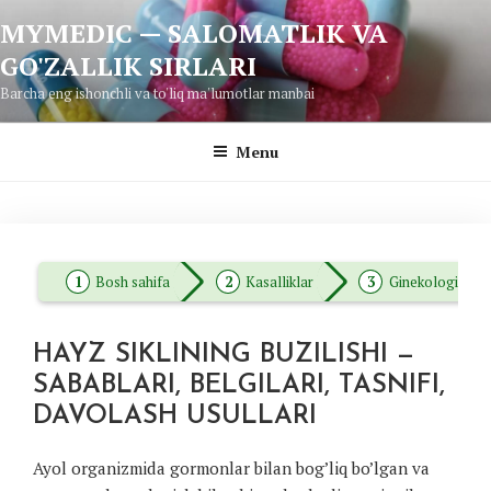
Skip
MYMEDIC — SALOMATLIK VA
to
GO'ZALLIK SIRLARI
content
Barcha eng ishonchli va to'liq ma'lumotlar manbai
Menu
Bosh sahifa
Kasalliklar
Ginekologiya
HAYZ SIKLINING BUZILISHI —
SABABLARI, BELGILARI, TASNIFI,
DAVOLASH USULLARI
Ayol organizmida gormonlar bilan bog’liq bo’lgan va