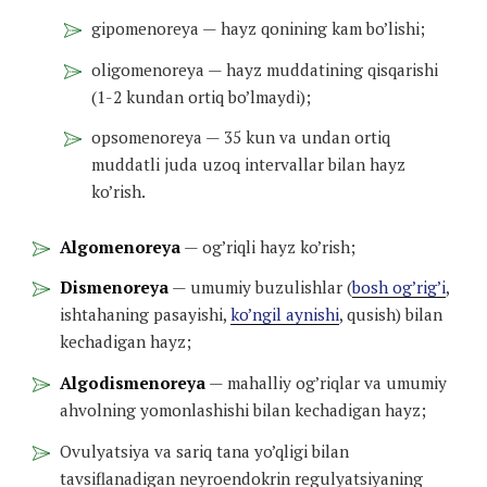
gipomenoreya — hayz qonining kam bo’lishi;
oligomenoreya — hayz muddatining qisqarishi
(1-2 kundan ortiq bo’lmaydi);
opsomenoreya — 35 kun va undan ortiq
muddatli juda uzoq intervallar bilan hayz
ko’rish.
Algomenoreya
— og’riqli hayz ko’rish;
Dismenoreya
— umumiy buzulishlar (
bosh og’rig’i
,
ishtahaning pasayishi,
ko’ngil aynishi
, qusish) bilan
kechadigan hayz;
Algodismenoreya
— mahalliy og’riqlar va umumiy
ahvolning yomonlashishi bilan kechadigan hayz;
Ovulyatsiya va sariq tana yo’qligi bilan
tavsiflanadigan neyroendokrin regulyatsiyaning