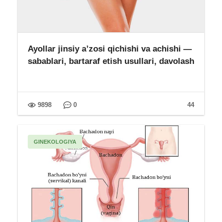
Ayollar jinsiy a’zosi qichishi va achishi —
sabablari, bartaraf etish usullari, davolash
9898
0
44
GINEKOLOGIYA