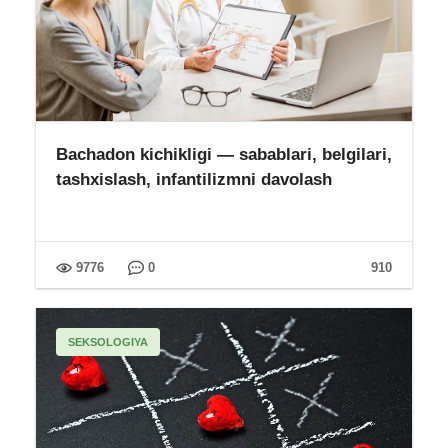
Bachadon kichikligi — sabablari, belgilari,
tashxislash, infantilizmni davolash
9776
0
910
SEKSOLOGIYA