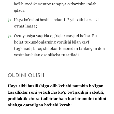
bo’lib, medikamentoz terapiya o’tkazishni talab
qiladi.
Hayz ko’rishni boshlashdan 1-2 yil o’tib ham sikl
o’rnatilmasa;
Ovulyatsiya vaqtida og’riqlar mavjud bo’lsa. Bu
holat tuxumdonlarning yorilishi bilan xavf
tug’diradi, biroq shifokor tomonidan tanlangan dori
vositalari bilan osonlikcha tuzatiladi.
OLDINI OLISH
Hayz sikli buzilishiga olib kelishi mumkin bo’lgan
kasalliklar soni yetarlicha ko’p bo’lganligi sababli,
profilaktik chora-tadbirlar ham har bir omilni oldini
olishga qaratilgan bo’lishi kerak: