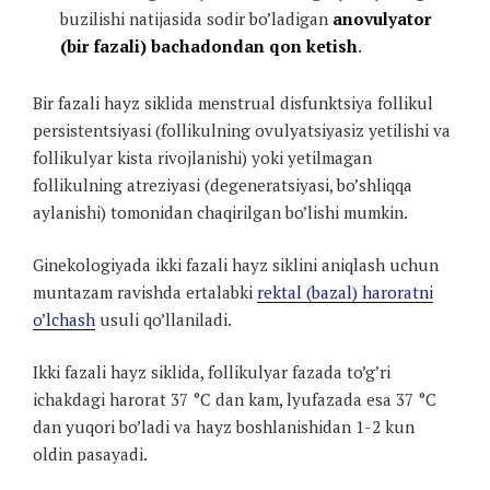
buzilishi natijasida sodir bo’ladigan
anovulyator
(bir fazali) bachadondan qon ketish
.
Bir fazali hayz siklida menstrual disfunktsiya follikul
persistentsiyasi (follikulning ovulyatsiyasiz yetilishi va
follikulyar kista rivojlanishi) yoki yetilmagan
follikulning atreziyasi (degeneratsiyasi, bo’shliqqa
aylanishi) tomonidan chaqirilgan bo’lishi mumkin.
Ginekologiyada ikki fazali hayz siklini aniqlash uchun
muntazam ravishda ertalabki
rektal (bazal) haroratni
o’lchash
usuli qo’llaniladi.
Ikki fazali hayz siklida, follikulyar fazada to’g’ri
ichakdagi harorat 37 °C dan kam, lyufazada esa 37 °C
dan yuqori bo’ladi va hayz boshlanishidan 1-2 kun
oldin pasayadi.