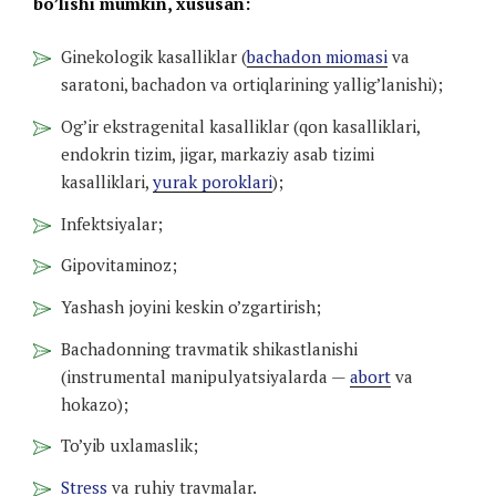
bo’lishi mumkin, xususan:
Ginekologik kasalliklar (
bachadon miomasi
va
saratoni, bachadon va ortiqlarining yallig’lanishi);
Og’ir ekstragenital kasalliklar (qon kasalliklari,
endokrin tizim, jigar, markaziy asab tizimi
kasalliklari,
yurak poroklari
);
Infektsiyalar;
Gipovitaminoz;
Yashash joyini keskin o’zgartirish;
Bachadonning travmatik shikastlanishi
(instrumental manipulyatsiyalarda —
abort
va
hokazo);
To’yib uxlamaslik;
Stress
va ruhiy travmalar.