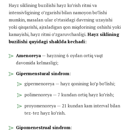
Hayz siklining buzilishi hayz ko’rish ritmi va
intensivligining o’zgarishi bilan namoyon bo’lishi
mumkin, masalan ular o’rtasidagi davrning uzayishi
yoki qisqarishi, ajraladigan qon miqdorining oshishi yoki
kamayishi, hayz ritmi o’zgaruvchanligi.
Hayz siklining
buzilishi quyidagi shaklda kechadi:
Amenoreya
— hayzning 6 oydan ortiq vaqt
davomida kelmasligi;
Gipermenstural sindrom
:
gipermenoreya — hayz qonining ko’p bo’lishi;
polimenoreya — 7 kundan ortiq hayz ko’rish;
proyomenoreya — 21 kundan kam interval bilan
tez-tez hayz ko’rish.
Gipomenestrual sindrom
: