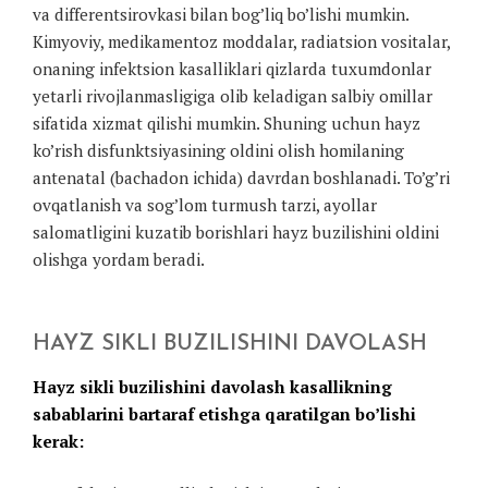
va differentsirovkasi bilan bog’liq bo’lishi mumkin.
Kimyoviy, medikamentoz moddalar, radiatsion vositalar,
onaning infektsion kasalliklari qizlarda tuxumdonlar
yetarli rivojlanmasligiga olib keladigan salbiy omillar
sifatida xizmat qilishi mumkin. Shuning uchun hayz
ko’rish disfunktsiyasining oldini olish homilaning
antenatal (bachadon ichida) davrdan boshlanadi. To’g’ri
ovqatlanish va sog’lom turmush tarzi, ayollar
salomatligini kuzatib borishlari hayz buzilishini oldini
olishga yordam beradi.
HAYZ SIKLI BUZILISHINI DAVOLASH
Hayz sikli buzilishini davolash kasallikning
sabablarini bartaraf etishga qaratilgan bo’lishi
kerak: