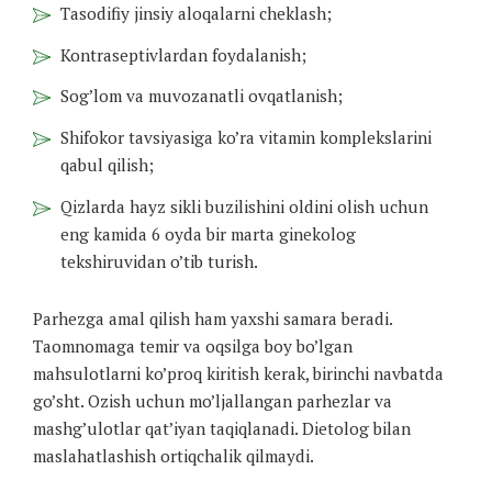
Tasodifiy jinsiy aloqalarni cheklash;
Kontraseptivlardan foydalanish;
Sog’lom va muvozanatli ovqatlanish;
Shifokor tavsiyasiga ko’ra vitamin komplekslarini
qabul qilish;
Qizlarda hayz sikli buzilishini oldini olish uchun
eng kamida 6 oyda bir marta ginekolog
tekshiruvidan o’tib turish.
Parhezga amal qilish ham yaxshi samara beradi.
Taomnomaga temir va oqsilga boy bo’lgan
mahsulotlarni ko’proq kiritish kerak, birinchi navbatda
go’sht. Ozish uchun mo’ljallangan parhezlar va
mashg’ulotlar qat’iyan taqiqlanadi. Dietolog bilan
maslahatlashish ortiqchalik qilmaydi.