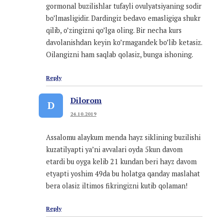
gormonal buzilishlar tufayli ovulyatsiyaning sodir
bo’lmasligidir. Dardingiz bedavo emasligiga shukr
qilib, o’zingizni qo’lga oling. Bir necha kurs
davolanishdan keyin ko’rmagandek bo’lib ketasiz.
Oilangizni ham saqlab qolasiz, bunga ishoning.
Reply
Dilorom
D
24.10.2019
Assalomu alaykum menda hayz siklining buzilishi
kuzatilyapti ya’ni avvalari oyda 5kun davom
etardi bu oyga kelib 21 kundan beri hayz davom
etyapti yoshim 49da bu holatga qanday maslahat
bera olasiz iltimos fikringizni kutib qolaman!
Reply