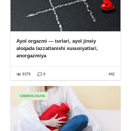
Ayol orgazmi — turlari, ayol jinsiy
aloqada lazzatlanishi xususiyatlari,
anorgazmiya
9379
0
442
GINEKOLOGIYA