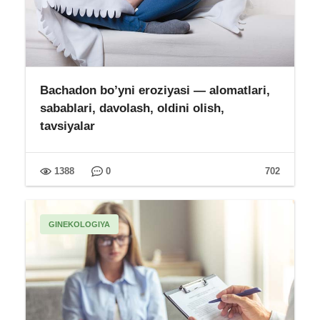
Bachadon bo’yni eroziyasi — alomatlari,
sabablari, davolash, oldini olish,
tavsiyalar
1388
0
702
GINEKOLOGIYA