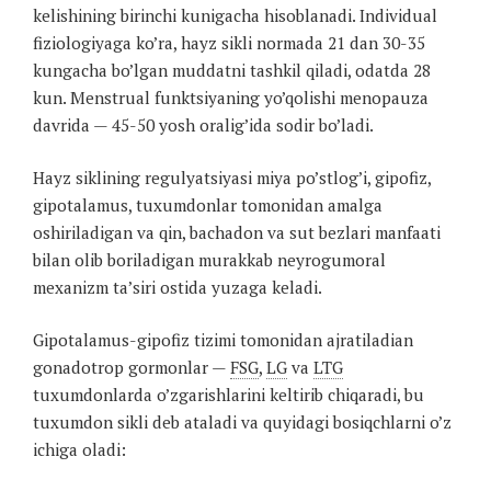
kelishining birinchi kunigacha hisoblanadi. Individual
fiziologiyaga ko’ra, hayz sikli normada 21 dan 30-35
kungacha bo’lgan muddatni tashkil qiladi, odatda 28
kun. Menstrual funktsiyaning yo’qolishi menopauza
davrida — 45-50 yosh oralig’ida sodir bo’ladi.
Hayz siklining regulyatsiyasi miya po’stlog’i, gipofiz,
gipotalamus, tuxumdonlar tomonidan amalga
oshiriladigan va qin, bachadon va sut bezlari manfaati
bilan olib boriladigan murakkab neyrogumoral
mexanizm ta’siri ostida yuzaga keladi.
Gipotalamus-gipofiz tizimi tomonidan ajratiladian
gonadotrop gormonlar —
FSG
,
LG
va
LTG
tuxumdonlarda o’zgarishlarini keltirib chiqaradi, bu
tuxumdon sikli deb ataladi va quyidagi bosiqchlarni o’z
ichiga oladi: