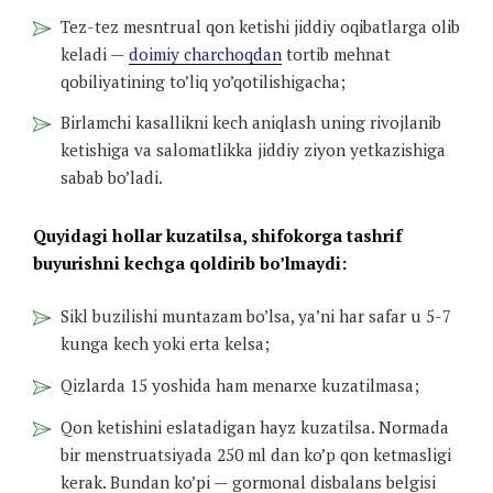
Tez-tez mesntrual qon ketishi jiddiy oqibatlarga olib
keladi —
doimiy charchoqdan
tortib mehnat
qobiliyatining to’liq yo’qotilishigacha;
Birlamchi kasallikni kech aniqlash uning rivojlanib
ketishiga va salomatlikka jiddiy ziyon yetkazishiga
sabab bo’ladi.
Quyidagi hollar kuzatilsa, shifokorga tashrif
buyurishni kechga qoldirib bo’lmaydi:
Sikl buzilishi muntazam bo’lsa, ya’ni har safar u 5-7
kunga kech yoki erta kelsa;
Qizlarda 15 yoshida ham menarxe kuzatilmasa;
Qon ketishini eslatadigan hayz kuzatilsa. Normada
bir menstruatsiyada 250 ml dan ko’p qon ketmasligi
kerak. Bundan ko’pi — gormonal disbalans belgisi