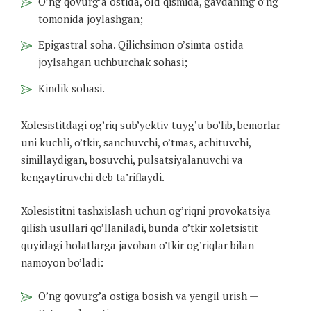
O’ng qovurg’a ostida, old qismida, gavdaning o’ng
tomonida joylashgan;
Epigastral soha. Qilichsimon o’simta ostida
joylsahgan uchburchak sohasi;
Kindik sohasi.
Xolesistitdagi og’riq sub’yektiv tuyg’u bo’lib, bemorlar
uni kuchli, o’tkir, sanchuvchi, o’tmas, achituvchi,
simillaydigan, bosuvchi, pulsatsiyalanuvchi va
kengaytiruvchi deb ta’riflaydi.
Xolesistitni tashxislash uchun og’riqni provokatsiya
qilish usullari qo’llaniladi, bunda o’tkir xoletsistit
quyidagi holatlarga javoban o’tkir og’riqlar bilan
namoyon bo’ladi:
O’ng qovurg’a ostiga bosish va yengil urish —