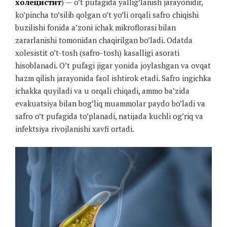
холецистит
) — o’t pufagida yallig’lanish jarayonidir,
ko’pincha to’silib qolgan o’t yo’li orqali safro chiqishi
buzilishi fonida a’zoni ichak mikroflorasi bilan
zararlanishi tomonidan chaqirilgan bo’ladi. Odatda
xolesistit o’t-tosh (safro-tosh) kasalligi asorati
hisoblanadi. O’t pufagi jigar yonida joylashgan va ovqat
hazm qilish jarayonida faol ishtirok etadi. Safro ingichka
ichakka quyiladi va u orqali chiqadi, ammo ba’zida
evakuatsiya bilan bog’liq muammolar paydo bo’ladi va
safro o’t pufagida to’planadi, natijada kuchli og’riq va
infektsiya rivojlanishi xavfi ortadi.