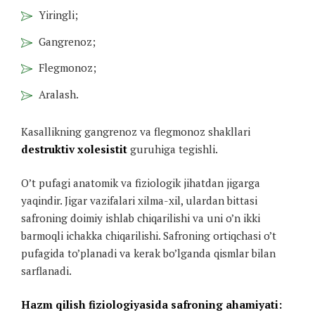
Yiringli;
Gangrenoz;
Flegmonoz;
Aralash.
Kasallikning gangrenoz va flegmonoz shakllari
destruktiv xolesistit
guruhiga tegishli.
O’t pufagi anatomik va fiziologik jihatdan jigarga
yaqindir. Jigar vazifalari xilma-xil, ulardan bittasi
safroning doimiy ishlab chiqarilishi va uni o’n ikki
barmoqli ichakka chiqarilishi. Safroning ortiqchasi o’t
pufagida to’planadi va kerak bo’lganda qismlar bilan
sarflanadi.
Hazm qilish fiziologiyasida safroning ahamiyati: