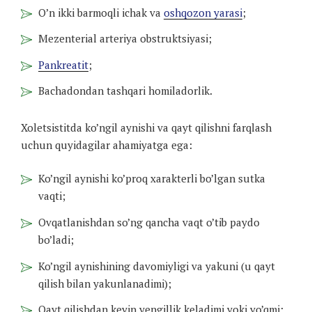
O’n ikki barmoqli ichak va
oshqozon yarasi
;
Mezenterial arteriya obstruktsiyasi;
Pankreatit
;
Bachadondan tashqari homiladorlik.
Xoletsistitda ko’ngil aynishi va qayt qilishni farqlash
uchun quyidagilar ahamiyatga ega:
Ko’ngil aynishi ko’proq xarakterli bo’lgan sutka
vaqti;
Ovqatlanishdan so’ng qancha vaqt o’tib paydo
bo’ladi;
Ko’ngil aynishining davomiyligi va yakuni (u qayt
qilish bilan yakunlanadimi);
Qayt qilishdan keyin yengillik keladimi yoki yo’qmi;