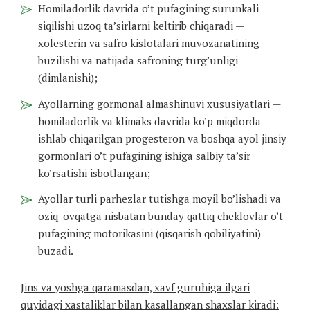
Homiladorlik davrida o’t pufagining surunkali
siqilishi uzoq ta’sirlarni keltirib chiqaradi —
xolesterin va safro kislotalari muvozanatining
buzilishi va natijada safroning turg’unligi
(dimlanishi);
Ayollarning gormonal almashinuvi xususiyatlari —
homiladorlik va klimaks davrida ko’p miqdorda
ishlab chiqarilgan progesteron va boshqa ayol jinsiy
gormonlari o’t pufagining ishiga salbiy ta’sir
ko’rsatishi isbotlangan;
Ayollar turli parhezlar tutishga moyil bo’lishadi va
oziq-ovqatga nisbatan bunday qattiq cheklovlar o’t
pufagining motorikasini (qisqarish qobiliyatini)
buzadi.
Jins va yoshga qaramasdan, xavf guruhiga ilgari
quyidagi xastaliklar bilan kasallangan shaxslar kiradi: