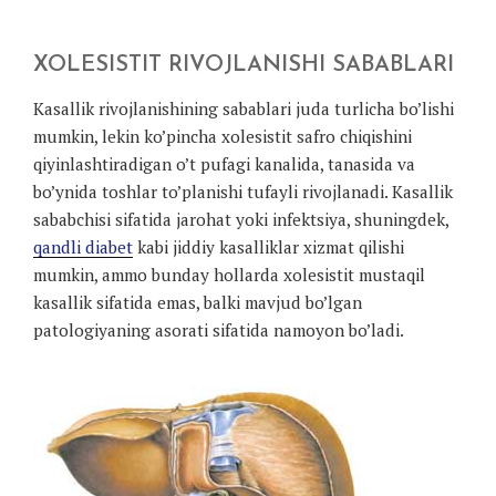
XOLESISTIT RIVOJLANISHI SABABLARI
Kasallik rivojlanishining sabablari juda turlicha bo’lishi
mumkin, lekin ko’pincha xolesistit safro chiqishini
qiyinlashtiradigan o’t pufagi kanalida, tanasida va
bo’ynida toshlar to’planishi tufayli rivojlanadi. Kasallik
sababchisi sifatida jarohat yoki infektsiya, shuningdek,
qandli diabet
kabi jiddiy kasalliklar xizmat qilishi
mumkin, ammo bunday hollarda xolesistit mustaqil
kasallik sifatida emas, balki mavjud bo’lgan
patologiyaning asorati sifatida namoyon bo’ladi.