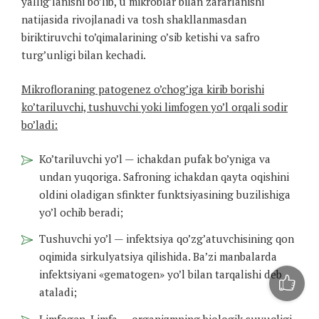
yallig’lanishi bo’lib, u mikroblar bilan zararlanishi
natijasida rivojlanadi va tosh shakllanmasdan
biriktiruvchi to’qimalarining o’sib ketishi va safro
turg’unligi bilan kechadi.
Mikrofloraning patogenez o’chog’iga kirib borishi
ko’tariluvchi, tushuvchi yoki limfogen yo’l orqali sodir
bo’ladi:
Ko’tariluvchi yo’l — ichakdan pufak bo’yniga va
undan yuqoriga. Safroning ichakdan qayta oqishini
oldini oladigan sfinkter funktsiyasining buzilishiga
yo’l ochib beradi;
Tushuvchi yo’l — infektsiya qo’zg’atuvchisining qon
oqimida sirkulyatsiya qilishida. Ba’zi manbalarda
infektsiyani «gematogen» yo’l bilan tarqalishi deb
ataladi;
Limfogen. Limfa — organizmning biologik suyuqligi