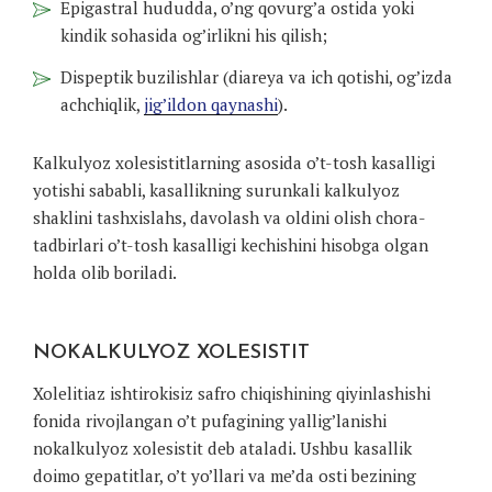
Epigastral hududda, o’ng qovurg’a ostida yoki
kindik sohasida og’irlikni his qilish;
Dispeptik buzilishlar (diareya va ich qotishi, og’izda
achchiqlik,
jig’ildon qaynashi
).
Kalkulyoz xolesistitlarning asosida o’t-tosh kasalligi
yotishi sababli, kasallikning surunkali kalkulyoz
shaklini tashxislahs, davolash va oldini olish chora-
tadbirlari o’t-tosh kasalligi kechishini hisobga olgan
holda olib boriladi.
NOKALKULYOZ XOLESISTIT
Xolelitiaz ishtirokisiz safro chiqishining qiyinlashishi
fonida rivojlangan o’t pufagining yallig’lanishi
nokalkulyoz xolesistit deb ataladi. Ushbu kasallik
doimo gepatitlar, o’t yo’llari va me’da osti bezining