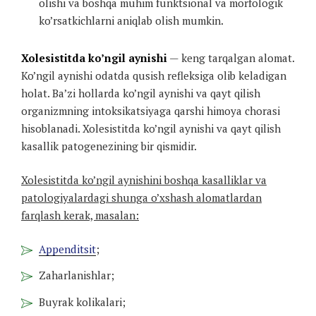
olishi va boshqa muhim funktsional va morfologik
ko’rsatkichlarni aniqlab olish mumkin.
Xolesistitda ko’ngil aynishi
— keng tarqalgan alomat.
Ko’ngil aynishi odatda qusish refleksiga olib keladigan
holat. Ba’zi hollarda ko’ngil aynishi va qayt qilish
organizmning intoksikatsiyaga qarshi himoya chorasi
hisoblanadi. Xolesistitda ko’ngil aynishi va qayt qilish
kasallik patogenezining bir qismidir.
Xolesistitda ko’ngil aynishini boshqa kasalliklar va
patologiyalardagi shunga o’xshash alomatlardan
farqlash kerak, masalan:
Appenditsit
;
Zaharlanishlar;
Buyrak kolikalari;