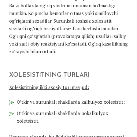
Ba’zi hollarda og’riq sindromi umuman bo’lmasligi
mumkin. Ko’pincha bemorlar o’tmas yoki simillovchi
og’riqlarni sezadilar. Surunkali toshsiz xolesistit
sezilarli og’riqli hissiyotlarsiz ham kechishi mumkin.
Og’riqni qo’zg’atish (provokatsiya qilish) usullari salbiy
yoki zaif ijobiy reaktsiyani ko’rsatadi. Og’riq kasallikning
zo’rayishi bilan ortadi.
XOLESISTITNING TURLARI
Xolesistitning ikki asosiy turi mavjud:
O’tkir va surunkali shakllarda kalkulyoz xolesistit;
O’tkir va surunkali shakllarda nokalkulyoz
xoletsistit.