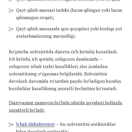
Qayt qilish massasi tarkibi (hazm qilingan yoki hazm
qilinmagan ovqat);
Qayt qilish massasida qon quyqalari yoki boshqa yot
aralashmalarning mavjudligi.
Ko’pincha xolesistitda diareya (ich ketishi) kuzatiladi.
Ich ketishi, ich qotishi, oshqozon damlanishi —
oshqozon-ichak trakti kasalliklari, shu jumladan
xolesistitning o’zgarmas belgilaridir. Xolesistitni
davolash davomida to’satdan paydo bo’ladigan bunday
buzilishlar kasallikning asoratli kechishini ko’rsatadi.
Diareyaning namoyon bo’lishi odatda quyidagi hollarda
xarakterli bo’ladi:
Ichak disbakteriozi
— bu xolesistitni antibiotiklar
bilan davolash natijasidir;