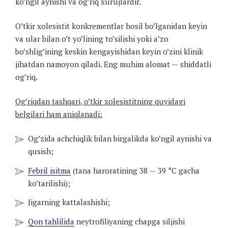
ko’ngil aynishi va og’riq xurujlardir.
O’tkir xolesistit konkrementlar hosil bo’lganidan keyin
va ular bilan o’t yo’lining to’silishi yoki a’zo
bo’shlig’ining keskin kengayishidan keyin o’zini klinik
jihatdan namoyon qiladi. Eng muhim alomat — shiddatli
og’riq.
Og’riqdan tashqari, o’tkir xolesistitning quyidagi
belgilari ham aniqlanadi:
Og’zida achchiqlik bilan birgalikda ko’ngil aynishi va
qusish;
Febril isitma
(tana haroratining 38 — 39 °C gacha
ko’tarilishi);
Jigarning kattalashishi;
Qon tahlilida
neytrofiliyaning chapga siljishi