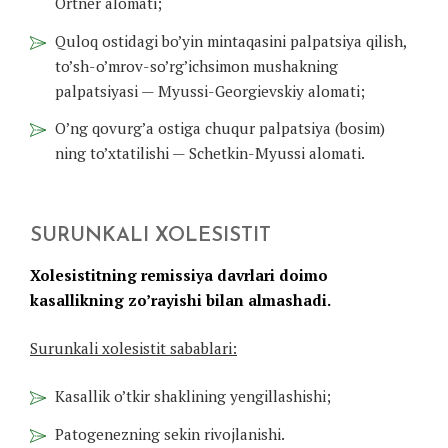
Ortner alomati;
Quloq ostidagi bo’yin mintaqasini palpatsiya qilish,
to’sh-o’mrov-so’rg’ichsimon mushakning
palpatsiyasi — Myussi-Georgievskiy alomati;
O’ng qovurg’a ostiga chuqur palpatsiya (bosim)
ning to’xtatilishi — Schetkin-Myussi alomati.
SURUNKALI XOLESISTIT
Xolesistitning remissiya davrlari doimo
kasallikning zo’rayishi bilan almashadi.
Surunkali xolesistit sabablari:
Kasallik o’tkir shaklining yengillashishi;
Patogenezning sekin rivojlanishi.