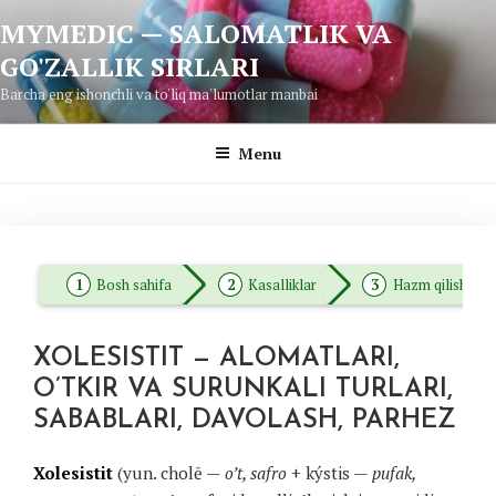
Skip
MYMEDIC — SALOMATLIK VA
to
GO'ZALLIK SIRLARI
content
Barcha eng ishonchli va to'liq ma'lumotlar manbai
Menu
Bosh sahifa
Kasalliklar
Hazm qilish tizim
XOLESISTIT — ALOMATLARI,
O’TKIR VA SURUNKALI TURLARI,
SABABLARI, DAVOLASH, PARHEZ
Xolesistit
(yun. cholē —
o’t, safro
+ kýstis —
pufak,