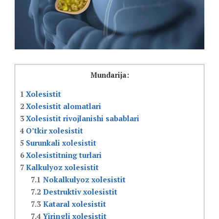
Mundarija:
1
Xolesistit
2
Xolesistit alomatlari
3
Xolesistit rivojlanishi sabablari
4
O’tkir xolesistit
5
Surunkali xolesistit
6
Xolesistitning turlari
7
Kalkulyoz xolesistit
7.1
Nokalkulyoz xolesistit
7.2
Destruktiv xolesistit
7.3
Kataral xolesistit
7.4
Yiringli xolesistit