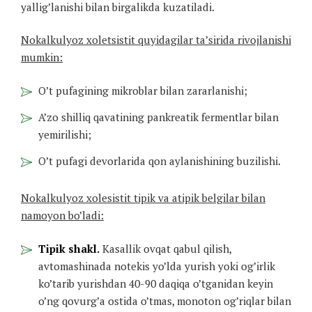
yallig’lanishi bilan birgalikda kuzatiladi.
Nokalkulyoz xoletsistit quyidagilar ta’sirida rivojlanishi
mumkin:
O’t pufagining mikroblar bilan zararlanishi;
A’zo shilliq qavatining pankreatik fermentlar bilan
yemirilishi;
O’t pufagi devorlarida qon aylanishining buzilishi.
Nokalkulyoz xolesistit tipik va atipik belgilar bilan
namoyon bo’ladi:
Tipik shakl.
Kasallik ovqat qabul qilish,
avtomashinada notekis yo’lda yurish yoki og’irlik
ko’tarib yurishdan 40-90 daqiqa o’tganidan keyin
o’ng qovurg’a ostida o’tmas, monoton og’riqlar bilan