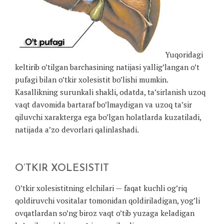
Yuqoridagi
keltirib o’tilgan barchasining natijasi yallig’langan o’t
pufagi bilan o’tkir xolesistit bo’lishi mumkin.
Kasallikning surunkali shakli, odatda, ta’sirlanish uzoq
vaqt davomida bartaraf bo’lmaydigan va uzoq ta’sir
qiluvchi xarakterga ega bo’lgan holatlarda kuzatiladi,
natijada a’zo devorlari qalinlashadi.
O’TKIR XOLESISTIT
O’tkir xolesistitning elchilari — faqat kuchli og’riq
qoldiruvchi vositalar tomonidan qoldiriladigan, yog’li
ovqatlardan so’ng biroz vaqt o’tib yuzaga keladigan