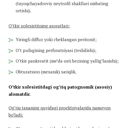
(tayoqchayadroviy neytrofil shakllari nisbating
ortishi).
O’tkir xolesistitning asoratlari:
Yiringli diffuz yoki cheklangan peritonit;
O’t pufagining perforatsiyasi (teshilishi);
O’tkir pankreatit (me’da osti bezining yallig’lanishi);
Obturatsion (mexanik) sariqlik.
O’tkir xolesistitdagi og’riq patognomik (asosiy)
alomatdir.
Og’riq tananing quyidagi proektsiyalarida namoyon
bo’ladi: