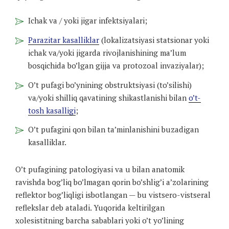
Ichak va / yoki jigar infektsiyalari;
Parazitar kasalliklar
(lokalizatsiyasi statsionar yoki
ichak va/yoki jigarda rivojlanishining ma’lum
bosqichida bo’lgan gijja va protozoal invaziyalar);
O’t pufagi bo’ynining obstruktsiyasi (to’silishi)
va/yoki shilliq qavatining shikastlanishi bilan
o’t-
tosh kasalligi
;
O’t pufagini qon bilan ta’minlanishini buzadigan
kasalliklar.
O’t pufagining patologiyasi va u bilan anatomik
ravishda bog’liq bo’lmagan qorin bo’shlig’i a’zolarining
reflektor bog’liqligi isbotlangan — bu vistsero-vistseral
reflekslar deb ataladi. Yuqorida keltirilgan
xolesistitning barcha sabablari yoki o’t yo’lining