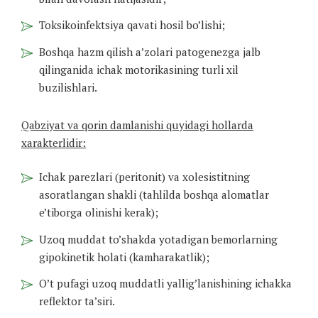
Toksikoinfektsiya qavati hosil bo’lishi;
Boshqa hazm qilish a’zolari patogenezga jalb
qilinganida ichak motorikasining turli xil
buzilishlari.
Qabziyat va qorin damlanishi quyidagi hollarda
xarakterlidir:
Ichak parezlari (peritonit) va xolesistitning
asoratlangan shakli (tahlilda boshqa alomatlar
e’tiborga olinishi kerak);
Uzoq muddat to’shakda yotadigan bemorlarning
gipokinetik holati (kamharakatlik);
O’t pufagi uzoq muddatli yallig’lanishining ichakka
reflektor ta’siri.