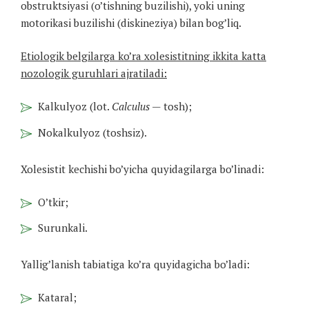
obstruktsiyasi (o’tishning buzilishi), yoki uning
motorikasi buzilishi (diskineziya) bilan bog’liq.
Etiologik belgilarga ko’ra xolesistitning ikkita katta
nozologik guruhlari ajratiladi:
Kalkulyoz (lot.
Calculus
— tosh);
Nokalkulyoz (toshsiz).
Xolesistit kechishi bo’yicha quyidagilarga bo’linadi:
O’tkir;
Surunkali.
Yallig’lanish tabiatiga ko’ra quyidagicha bo’ladi:
Kataral;