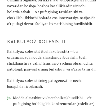
Umuman olganda, bu ikki shakli etiopatogenez nuqtai
nazaridan boshqa-boshqa kasalliklardir. Birinchi
holatda sabab — o’t pufagining ta’sirlanishi va
cho’zilishi, ikkinchi holatda esa innervatsiya natijasida
o’t pufagi devori faoliyat ko’rsatishining buzilishidir.
KALKULYOZ XOLESISTIT
Kalkulyoz xolesistit (toshli xolesistit) — bu
organizmdagi modda almashinuvi buzilishi, tosh
shakllanishi va yallig’lanishni o’z ichiga olgan uchta
patologik jarayonlarning birlashuvi va o’zaro ta’siridir.
Kalkulyoz xolesistitning patogenezi bir necha
bosqichda rivojlanadi:
Modda almashinuvi (metabolizm) buzilishi — o’t
pufagining bo’shlig’ida konkrementlar (xolelitiaz)