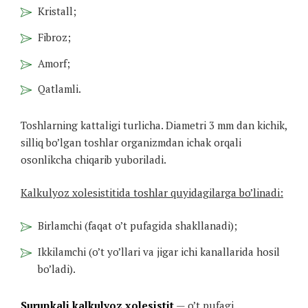
Kristall;
Fibroz;
Amorf;
Qatlamli.
Toshlarning kattaligi turlicha. Diametri 3 mm dan kichik,
silliq bo’lgan toshlar organizmdan ichak orqali
osonlikcha chiqarib yuboriladi.
Kalkulyoz xolesistitida toshlar quyidagilarga bo’linadi:
Birlamchi (faqat o’t pufagida shakllanadi);
Ikkilamchi (o’t yo’llari va jigar ichi kanallarida hosil
bo’ladi).
Surunkali kalkulyoz xolesistit
— o’t pufagi