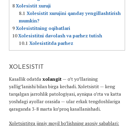
8
Xolesistit xuruji
8.1
Xolesistit xurujini qanday yengillashtirish
mumkin?
9
Xolesistitning oqibatlari
10
Xolesistitni davolash va parhez tutish
10.1
Xolesistitda parhez
XOLESISTIT
Kasallik odatda
xolangit
— o’t yo’llarining
yallig’lanishi bilan birga kechadi. Xoletsistit — keng
tarqalgan jarrohlik patologiyasi, ayniqsa o’rta va katta
yoshdagi ayollar orasida — ular erkak tengdoshlariga
qaraganda 3-8 marta ko’proq kasallanishadi.
Xoletsistitga jinsiy moyil bo’lishning asosiy sabablari: