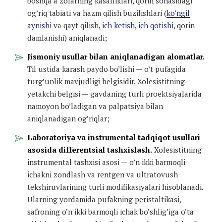
boshqa a’zolarning kasalliklari, qorin sohasidagi
og’riq tabiati va hazm qilish buzilishlari (
ko’ngil
aynishi
va qayt qilish,
ich ketish
,
ich qotishi
, qorin
damlanishi) aniqlanadi;
Jismoniy usullar bilan aniqlanadigan alomatlar.
Til ustida karash paydo bo’lishi — o’t pufagida
turg’unlik mavjudligi belgisidir. Xolesistitning
yetakchi belgisi — gavdaning turli proektsiyalarida
namoyon bo’ladigan va palpatsiya bilan
aniqlanadigan og’riqlar;
Laboratoriya va instrumental tadqiqot usullari
asosida differentsial tashxislash.
Xolesistitning
instrumental tashxisi asosi — o’n ikki barmoqli
ichakni zondlash va rentgen va ultratovush
tekshiruvlarining turli modifikasiyalari hisoblanadi.
Ularning yordamida pufakning peristaltikasi,
safroning o’n ikki barmoqli ichak bo’shlig’iga o’ta