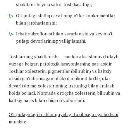
shakllanishi yoki safro-tosh kasalligi;
O’t pufagi shilliq qavatining o’tkir konkrementlar
bilan jarohatlanishi;
Ichak mikroflorasi bilan zararlanishi va keyin o’t
pufagi devorlarining yallig’lanishi.
Toshlarning shakllanishi — modda almashinuvi tufayli
yuzaga kelgan patologik jarayonlarning natijasidir.
Toshlar xolesterin, pigmentlar (bilirubin) va kaltsiy
oksidi (so’ndirilmagan ohak) dan iborat bo’lib, ular
deyarli doimo xolesterinning ustunligi bilan aralash
holda bo’ladi. Normada ortiqcha xolesterin, bilirubin va
kaltsiy najas bilan chiqarib yuboriladi.
O’t pufagidagi toshlar quyidagi tuzilmaga ega bo’lishi
mumkin: