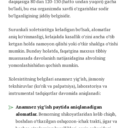
daqiqasiga 80 dan 120-130 (hatto undan yuqori) gacha
bo’ladi, bu esa organizmda xavfli o’zgarishlar sodir
bo’lganligining jiddiy belgisidir.
Surunkali xoletsistitga keladigan bo’lsak, alomatlar
aniq ko’rinmasligi, kelajakda kasallik o’zini ancha o’tib
ketgan holda namoyon qilishi yoki o’tkir shaklga o’tishi
mumkin. Bunday holatda, faqatgina maxsus tibbiy
muassasada davolanish natijasidagina ahvolning
yomonlashishidan qochish mumkin.
Xolesistitning belgilari anamnez yig’ish, jismoniy
tekshiruvlar (ko’rik va palpatsiya), laboratoriya va
instrumental tadqiqotlar davomida aniqlanadi:
Anamnez yig’ish paytida aniqlanadigan
alomatlar.
Bemorning shikoyatlaridan kelib chiqib,
boshdan o’tkazilgan oshqozon-ichak trakti, jigar va