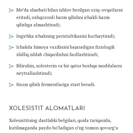
Me’da sharbati bilan ishlov berilgan oziq-ovqatlarni
eritadi, oshqozonli hazm qilishni ichakli hazm
qilishga almashtiradi;
Ingichka ichakning peristaltikasini kuchaytiradi;
Ichakda himoya vazifasini bajaradigan fiziologik
shilliq ishlab chiqarilishni faollashtiradi;
Bilirubin, xolesterin va bir qator boshqa moddalarni
neytrallashtiradi;
Hazm qilish fermentlariga start beradi.
XOLESISTIT ALOMATLARI
Xolesistitning dastlabki belgilari, qoida tariqasida,
kutilmaganda paydo bo’ladigan o’ng tomon qovurg’a