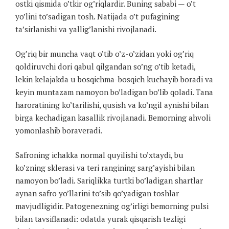
ostki qismida o’tkir og’riqlardir. Buning sababi — o’t
yo’lini to’sadigan tosh. Natijada o’t pufagining
ta’sirlanishi va yallig’lanishi rivojlanadi.
Og’riq bir muncha vaqt o’tib o’z-o’zidan yoki og’riq
qoldiruvchi dori qabul qilgandan so’ng o’tib ketadi,
lekin kelajakda u bosqichma-bosqich kuchayib boradi va
keyin muntazam namoyon bo’ladigan bo’lib qoladi. Tana
haroratining ko’tarilishi, qusish va ko’ngil aynishi bilan
birga kechadigan kasallik rivojlanadi. Bemorning ahvoli
yomonlashib boraveradi.
Safroning ichakka normal quyilishi to’xtaydi, bu
ko’zning sklerasi va teri rangining sarg’ayishi bilan
namoyon bo’ladi. Sariqlikka turtki bo’ladigan shartlar
aynan safro yo’llarini to’sib qo’yadigan toshlar
mavjudligidir. Patogenezning og’irligi bemorning pulsi
bilan tavsiflanadi: odatda yurak qisqarish tezligi