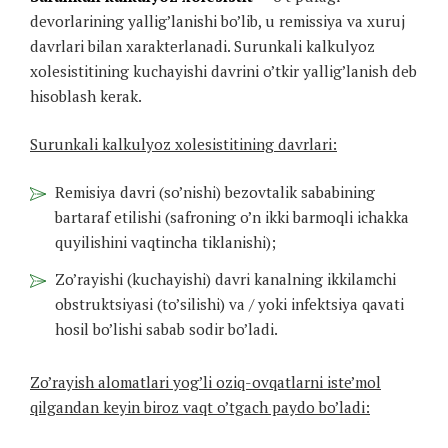
devorlarining yallig’lanishi bo’lib, u remissiya va xuruj
davrlari bilan xarakterlanadi. Surunkali kalkulyoz
xolesistitining kuchayishi davrini o’tkir yallig’lanish deb
hisoblash kerak.
Surunkali kalkulyoz xolesistitining davrlari:
Remisiya davri (so’nishi) bezovtalik sababining
bartaraf etilishi (safroning o’n ikki barmoqli ichakka
quyilishini vaqtincha tiklanishi);
Zo’rayishi (kuchayishi) davri kanalning ikkilamchi
obstruktsiyasi (to’silishi) va / yoki infektsiya qavati
hosil bo’lishi sabab sodir bo’ladi.
Zo’rayish alomatlari yog’li oziq-ovqatlarni iste’mol
qilgandan keyin biroz vaqt o’tgach paydo bo’ladi: