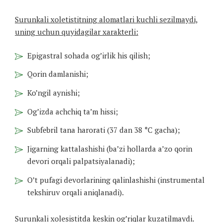
Surunkali xoletistitning alomatlari kuchli sezilmaydi,
uning uchun quyidagilar xarakterli:
Epigastral sohada og’irlik his qilish;
Qorin damlanishi;
Ko’ngil aynishi;
Og’izda achchiq ta’m hissi;
Subfebril tana harorati (37 dan 38 °C gacha);
Jigarning kattalashishi (ba’zi hollarda a’zo qorin
devori orqali palpatsiyalanadi);
O’t pufagi devorlarining qalinlashishi (instrumental
tekshiruv orqali aniqlanadi).
Surunkali xolesistitda keskin og’riqlar kuzatilmaydi.