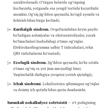
xarakterlanadi. O’tirgan holatda og’riqning
kuchayishi, yotganda esa yengil tortishi kuzatilishi
mumkin. Og’riq jig’ildon qaynashi, ko’ngil aynishi va
kekirish bilan birga kechadi;
Kardialgik sindrom.
Ovqatlanishdan keyin paydo
bo’ladigan aritmiyalar va ekstrasistoliyalar, yurak
bo’lmachalari hududidagi o’tmas og’riqlar.
Elektrokardiogramma salbiy T tishcahalari, tekis
QRS tishchalarini ko’rsatadi;
Ezofagik sindrom.
Jig’ildon qaynashi, ko’ks ortida
o’tmas og’riq va yot jism mavjudligi hissi.
Vaqtinchalik disfagiya (ovqatni yutish qiyinligi);
Ichak sindromi.
Lokalizatsiya qilinmagan og’riqlar
va doimiy ich qotishi bilan qorin damlanishi.
Surunkali nokalkulyoz xoletsistit
— o’t pufagining