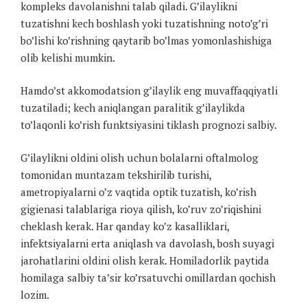
kompleks davolanishni talab qiladi. G’ilaylikni
tuzatishni kech boshlash yoki tuzatishning noto’g’ri
bo’lishi ko’rishning qaytarib bo’lmas yomonlashishiga
olib kelishi mumkin.
Hamdo’st akkomodatsion g’ilaylik eng muvaffaqqiyatli
tuzatiladi; kech aniqlangan paralitik g’ilaylikda
to’laqonli ko’rish funktsiyasini tiklash prognozi salbiy.
G’ilaylikni oldini olish uchun bolalarni oftalmolog
tomonidan muntazam tekshirilib turishi,
ametropiyalarni o’z vaqtida optik tuzatish, ko’rish
gigienasi talablariga rioya qilish, ko’ruv zo’riqishini
cheklash kerak. Har qanday ko’z kasalliklari,
infektsiyalarni erta aniqlash va davolash, bosh suyagi
jarohatlarini oldini olish kerak. Homiladorlik paytida
homilaga salbiy ta’sir ko’rsatuvchi omillardan qochish
lozim.