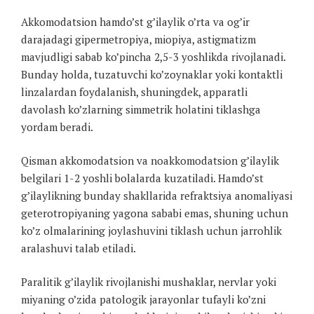
Akkomodatsion hamdo’st g’ilaylik o’rta va og’ir
darajadagi gipermetropiya, miopiya, astigmatizm
mavjudligi sabab ko’pincha 2,5-3 yoshlikda rivojlanadi.
Bunday holda, tuzatuvchi ko’zoynaklar yoki kontaktli
linzalardan foydalanish, shuningdek, apparatli
davolash ko’zlarning simmetrik holatini tiklashga
yordam beradi.
Qisman akkomodatsion va noakkomodatsion g’ilaylik
belgilari 1-2 yoshli bolalarda kuzatiladi. Hamdo’st
g’ilaylikning bunday shakllarida refraktsiya anomaliyasi
geterotropiyaning yagona sababi emas, shuning uchun
ko’z olmalarining joylashuvini tiklash uchun jarrohlik
aralashuvi talab etiladi.
Paralitik g’ilaylik rivojlanishi mushaklar, nervlar yoki
miyaning o’zida patologik jarayonlar tufayli ko’zni