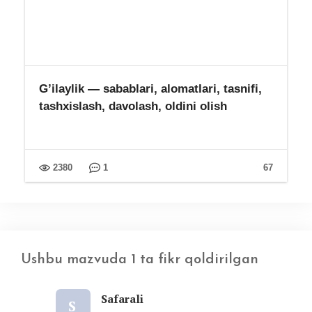
G’ilaylik — sabablari, alomatlari, tasnifi,
tashxislash, davolash, oldini olish
2380
1
67
Ushbu mazvuda 1 ta fikr qoldirilgan
Safarali
S