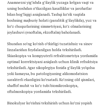
Anamnezni yig’ishda g’ilaylik yuzaga kelgan vaqt va
uning boshdan o’tkazilgan kasalliklar va jarohatlar
bilan bog’liqigi aniqlanadi. Tashqi ko’rik vaqtida
boshning majburiy holati (paralitik g’ilaylikda), yuz va
ko’z chuqurlarining simmetriyasi, ko’z olmalarining
joylashuvi (enoftalm, ekzoftalm) baholanadi.
Shundan so’ng ko’rish o’tkirligi tuzatishsiz va sinov
linzalaridan foydalanilgan holda tekshiriladi.
Skiaskopiya va kompyuterli refraktometriya yordamida
optimal korrektsiyani aniqlash uchun klinik refraktsiya
tekshiriladi. Agar sikoplegiya fonida g’ilaylik yo’qolsa
yoki kamaysa, bu patologiyaning akkomodatsion
xarakterli ekanligini ko’rsatadi. Ko’zning old qismlari,
shaffof muhit va ko’z tubi biomikroskopiya,
oftalmoskopiya yordamida tekshiriladi.
Binokulyar ko’rishni tekshirish uchun ko’zni yopish