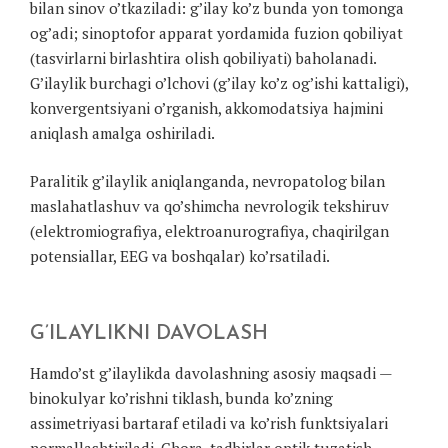
bilan sinov o’tkaziladi: g’ilay ko’z bunda yon tomonga
og’adi; sinoptofor apparat yordamida fuzion qobiliyat
(tasvirlarni birlashtira olish qobiliyati) baholanadi.
G’ilaylik burchagi o’lchovi (g’ilay ko’z og’ishi kattaligi),
konvergentsiyani o’rganish, akkomodatsiya hajmini
aniqlash amalga oshiriladi.
Paralitik g’ilaylik aniqlanganda, nevropatolog bilan
maslahatlashuv va qo’shimcha nevrologik tekshiruv
(elektromiografiya, elektroanurografiya, chaqirilgan
potensiallar, EEG va boshqalar) ko’rsatiladi.
G’ILAYLIKNI DAVOLASH
Hamdo’st g’ilaylikda davolashning asosiy maqsadi —
binokulyar ko’rishni tiklash, bunda ko’zning
assimetriyasi bartaraf etiladi va ko’rish funktsiyalari
normallashtiriladi. Chora-tadbirlar optik tuzatish,