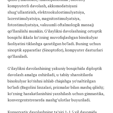
kompyuterli davolash, akkomodatsiyani
shug’ullantirish, elektrookulostimulyatsiya,
lazerstimulyatsiya, magnitostimulyatsiya,
fotostimulyatsiya, vakuumli oftalmologik massaj)
qo’llanilishi mumkin. G’ilaylikni davolashning ortoptik
bosqichi ikkala ko’zning muvofiqlashgan binokulyar
faoliyatini tiklashga qaratilgan bo’ladi. Buning uchun
sinoptik apparatlar (Sinoptofor), kompyuter dasturlari
qo’llaniladi.
G’ilaylikni davolashining yakuniy bosqichida diploptik
davolash amalga oshiriladi, u tabiiy sharoitilarda
binokulyar ko’rishni ishlab chiqishga yo’naltirilgan
bo’ladi (Bagolini linzalari, prizmalar bilan mashq qilish);
ko’zning harakatlanishini yaxshilash uchun gimnastika,
konvergentstrenerda mashg’ulotlar buyuriladi.
Konservativ davolashning ta’siri 1-1,5 yil davomida