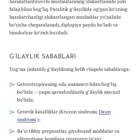
harakatlantiruvchi mushaklarining shikastlanishi yoki
falaji bilan bog’liq. Paralitik g’ilaylikda og’gan ko’zning
harakatchanligi shikastlangan mushaklar yo’nalishi
bo’yicha chegaralanadi, diplopiya paydo bo’ladi va
binokulyar ko’rish buziladi.
G’ILAYLIK SABABLARI
Tug’ma (infantil) g’ilaylikning kelib chiqishi sabablariga:
Geterotropiyaning oila anamnezi bilan bog’liq
bo’lishi — yaqin qarindoshlarda g’ilaylik mavjud
bo’lishi;
Genetik kasalliklar (Kruzon sindromi,
Daun
sindromi
);
Ba’zi tibbiy preparatlar, giyohvand moddalar va
alkogolning homilaga teratogen ta’siri;