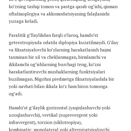
ko’zning tashqi tomon va pastga qarab og’ishi, qisman
oftalmoplegiya va akkomodatsiyaning falajlanishi
yuzaga keladi.
Paralitik g’llaylikdan farqli o’laroq, hamdo’st
geterotropiyada odatda diplopiya kuzatilmaydi. G’ilay
va fiksatsiyalovchi ko’zlarning harakatlanish hajmi
taxminan bir xil va cheklanmagan, birmlamchi va
ikkilamchi og’ishlarning burchagi teng, ko’zni
harakatlantiruvchi mushaklarning funktsiyalari
buzilmagan. Nigohni predmetga fiksatsiyalashda bir
yoki navbati bilan ikkala ko’z ham biron tomonga
og’adi.
Hamdo’st g’ilaylik gorizontal (yaqinlashuvchi yoki
uzoqlashuvchi), vertikal (suprevergent yoki
infravergent), torzion (siklotropiya),
kombinativ; monolateral yoki alternizatsiyalovchi