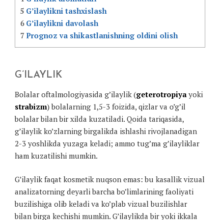
5
G’ilaylikni tashxislash
6
G’ilaylikni davolash
7
Prognoz va shikastlanishning oldini olish
G’ILAYLIK
Bolalar oftalmologiyasida g’ilaylik (
geterotropiya
yoki
strabizm
) bolalarning 1,5-3 foizida, qizlar va o’g’il
bolalar bilan bir xilda kuzatiladi. Qoida tariqasida,
g’ilaylik ko’zlarning birgalikda ishlashi rivojlanadigan
2-3 yoshlikda yuzaga keladi; ammo tug’ma g’ilayliklar
ham kuzatilishi mumkin.
G’ilaylik faqat kosmetik nuqson emas: bu kasallik vizual
analizatorning deyarli barcha bo’limlarining faoliyati
buzilishiga olib keladi va ko’plab vizual buzilishlar
bilan birga kechishi mumkin. G’ilaylikda bir yoki ikkala