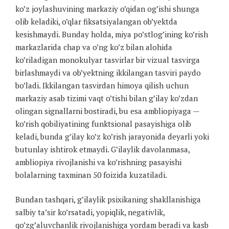
ko’z joylashuvining markaziy o’qidan og’ishi shunga
olib keladiki, o’qlar fiksatsiyalangan ob’yektda
kesishmaydi. Bunday holda, miya po’stlog’ining ko’rish
markazlarida chap va o’ng ko’z bilan alohida
ko’riladigan monokulyar tasvirlar bir vizual tasvirga
birlashmaydi va ob’yektning ikkilangan tasviri paydo
bo’ladi. Ikkilangan tasvirdan himoya qilish uchun
markaziy asab tizimi vaqt o’tishi bilan g’ilay ko’zdan
olingan signallarni bostiradi, bu esa ambliopiyaga —
ko’rish qobiliyatining funktsional pasayishiga olib
keladi, bunda g’ilay ko’z ko’rish jarayonida deyarli yoki
butunlay ishtirok etmaydi. G’ilaylik davolanmasa,
ambliopiya rivojlanishi va ko’rishning pasayishi
bolalarning taxminan 50 foizida kuzatiladi.
Bundan tashqari, g’ilaylik psixikaning shakllanishiga
salbiy ta’sir ko’rsatadi, yopiqlik, negativlik,
qo’zg’aluvchanlik rivojlanishiga yordam beradi va kasb