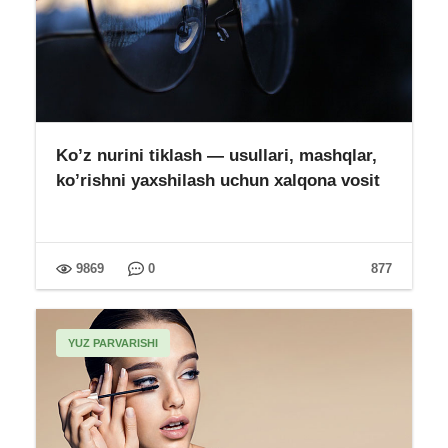
Ko’z nurini tiklash — usullari, mashqlar,
ko’rishni yaxshilash uchun xalqona vosit
9869
0
877
YUZ PARVARISHI