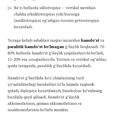
Ba’zi hollarda siklotropiya — vertikal meridian
chakka (eksiklotropiya) yoki burunga
(insiklotropiya) og’adigan torzion geterotropiya
kuzatiladi.
Yuzaga kelish sabablari nuqtai nazaridan
hamdo’st
va
paralitik hamdo’st bo’lmagan
g’ilaylik farqlanadi. 70-
80% hollarda hamdo’st g’ilaylik yaqinlashuvchi bo’ladi,
15-20% esa uzoqlashuvchi. Torzion va vertikal og’ishlar,
qoida tariqasida, paralitik g’ilaylikda kuzatiladi.
Hamdo’st g’ilaylikda ko’z olmalarining turli
yo’nalishlardagi harakatlari to’la hajmda saqlanib
qoladi, diplopiya kuzatilmaydi, binokulyar ko’rishning
buzilishi qayd qilinadi. Hamdo’st g’ilaylik
akkomodatsion, qisman akkomodatsion va
noakkomodatsion bo’lishi mumkin.