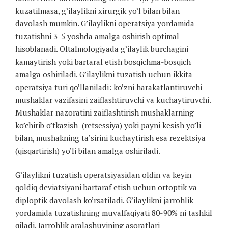
kuzatilmasa, g’ilaylikni xirurgik yo’l bilan bilan
davolash mumkin. G’ilaylikni operatsiya yordamida
tuzatishni 3-5 yoshda amalga oshirish optimal
hisoblanadi. Oftalmologiyada g’ilaylik burchagini
kamaytirish yoki bartaraf etish bosqichma-bosqich
amalga oshiriladi. G’ilaylikni tuzatish uchun ikkita
operatsiya turi qo’llaniladi: ko’zni harakatlantiruvchi
mushaklar vazifasini zaiflashtiruvchi va kuchaytiruvchi.
Mushaklar nazoratini zaiflashtirish mushaklarning
ko’chirib o’tkazish (retsessiya) yoki payni kesish yo’li
bilan, mushakning ta’sirini kuchaytirish esa rezektsiya
(qisqartirish) yo’li bilan amalga oshiriladi.
G’ilaylikni tuzatish operatsiyasidan oldin va keyin
qoldiq deviatsiyani bartaraf etish uchun ortoptik va
diploptik davolash ko’rsatiladi. G’ilaylikni jarrohlik
yordamida tuzatishning muvaffaqiyati 80-90% ni tashkil
qiladi. Jarrohlik aralashuvining asoratlari