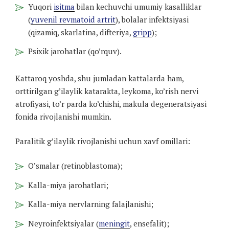
Yuqori
isitma
bilan kechuvchi umumiy kasalliklar
(
yuvenil revmatoid artrit
), bolalar infektsiyasi
(qizamiq, skarlatina, difteriya,
gripp
);
Psixik jarohatlar (qo’rquv).
Kattaroq yoshda, shu jumladan kattalarda ham,
orttirilgan g’ilaylik katarakta, leykoma, ko’rish nervi
atrofiyasi, to’r parda ko’chishi, makula degeneratsiyasi
fonida rivojlanishi mumkin.
Paralitik g’ilaylik rivojlanishi uchun xavf omillari:
O’smalar (retinoblastoma);
Kalla-miya jarohatlari;
Kalla-miya nervlarning falajlanishi;
Neyroinfektsiyalar (
meningit
, ensefalit);