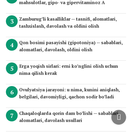
mahsulotlar, gipo- va gipervitaminoz A
Zamburug’li kasalliklar — tasnifi, alomatlari,
tashxislash, davolash va oldini olish
Qon bosimi pasayishi (gipotoniya) — sabablari,
alomatlari, davolash, oldini olish
Erga yoqish sirlari: erni ko’nglini olish uchun
nima qilish kerak
Ovulyatsiya jarayoni: u nima, kunini aniqlash,
belgilari, davomiyligi, qachon sodir bo’ladi
Chaqaloqlarda qorin dam bo’lishi — sabablari,
alomatlari, davolash usullari