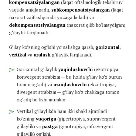
kompensatsiyalangan
(faqat oftalmologik tekshiruv
vaqtida aniqlanadi),
subkompensatsiyalangan
(faqat
nazorat zaiflashganda yuzaga keladi) va
dekompensatsiyalangan
(nazorat qilib bo’lmaydigan)
g’ilaylik farqlanadi.
G’ilay ko’zning og’ishi yo’nalishga qarab,
gorizontal
,
vertikal
va
aralash
g’ilaylik farqlanadi.
Gorizontal g’ilaylik
yaqinlashuvchi
(ezotropiya,
konvergent strabizm — bu holda g’ilay ko’z burun
tomon og’adi) va
uzoqlashuvchi
(ekzotropiya,
divergent strabizm — g’ilay ko’z chakkaga tomon
og’adi) bo’lishi mumkin.
Vertikal g’ilaylikda ham ikki shakl ajratiladi:
ko’zning
yuqoriga
(gipertropiya, supravergent
g’ilaylik) va
pastga
(gipotropiya, infravergent
g’ilaylik) og’ishi.