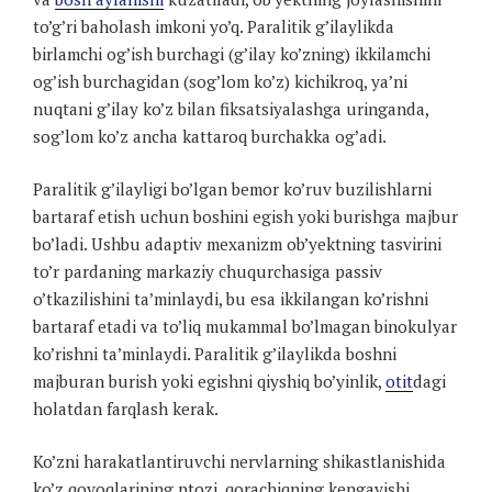
to’g’ri baholash imkoni yo’q. Paralitik g’ilaylikda
birlamchi og’ish burchagi (g’ilay ko’zning) ikkilamchi
og’ish burchagidan (sog’lom ko’z) kichikroq, ya’ni
nuqtani g’ilay ko’z bilan fiksatsiyalashga uringanda,
sog’lom ko’z ancha kattaroq burchakka og’adi.
Paralitik g’ilayligi bo’lgan bemor ko’ruv buzilishlarni
bartaraf etish uchun boshini egish yoki burishga majbur
bo’ladi. Ushbu adaptiv mexanizm ob’yektning tasvirini
to’r pardaning markaziy chuqurchasiga passiv
o’tkazilishini ta’minlaydi, bu esa ikkilangan ko’rishni
bartaraf etadi va to’liq mukammal bo’lmagan binokulyar
ko’rishni ta’minlaydi. Paralitik g’ilaylikda boshni
majburan burish yoki egishni qiyshiq bo’yinlik,
otit
dagi
holatdan farqlash kerak.
Ko’zni harakatlantiruvchi nervlarning shikastlanishida
ko’z qovoqlarining ptozi, qorachiqning kengayishi,