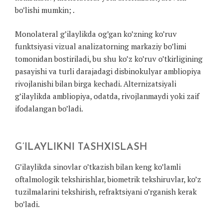
bo’lishi mumkin; .
Monolateral g’ilaylikda og’gan ko’zning ko’ruv
funktsiyasi vizual analizatorning markaziy bo’limi
tomonidan bostiriladi, bu shu ko’z ko’ruv o’tkirligining
pasayishi va turli darajadagi disbinokulyar ambliopiya
rivojlanishi bilan birga kechadi. Alternizatsiyali
g’ilaylikda ambliopiya, odatda, rivojlanmaydi yoki zaif
ifodalangan bo’ladi.
G’ILAYLIKNI TASHXISLASH
G’ilaylikda sinovlar o’tkazish bilan keng ko’lamli
oftalmologik tekshirishlar, biometrik tekshiruvlar, ko’z
tuzilmalarini tekshirish, refraktsiyani o’rganish kerak
bo’ladi.