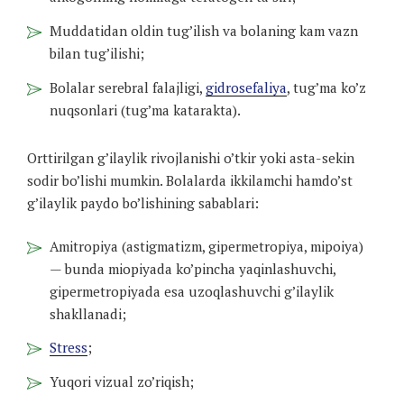
Muddatidan oldin tug’ilish va bolaning kam vazn
bilan tug’ilishi;
Bolalar serebral falajligi,
gidrosefaliya
, tug’ma ko’z
nuqsonlari (tug’ma katarakta).
Orttirilgan g’ilaylik rivojlanishi o’tkir yoki asta-sekin
sodir bo’lishi mumkin. Bolalarda ikkilamchi hamdo’st
g’ilaylik paydo bo’lishining sabablari:
Amitropiya (astigmatizm, gipermetropiya, mipoiya)
— bunda miopiyada ko’pincha yaqinlashuvchi,
gipermetropiyada esa uzoqlashuvchi g’ilaylik
shakllanadi;
Stress
;
Yuqori vizual zo’riqish;