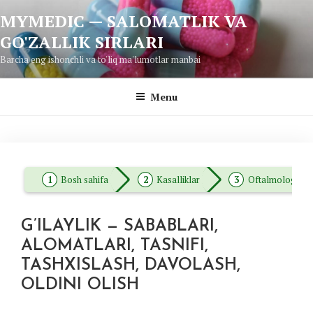
Skip
MYMEDIC — SALOMATLIK VA
to
GO'ZALLIK SIRLARI
content
Barcha eng ishonchli va to'liq ma'lumotlar manbai
Menu
Bosh sahifa
Kasalliklar
Oftalmologiya
G’ILAYLIK — SABABLARI,
ALOMATLARI, TASNIFI,
TASHXISLASH, DAVOLASH,
OLDINI OLISH