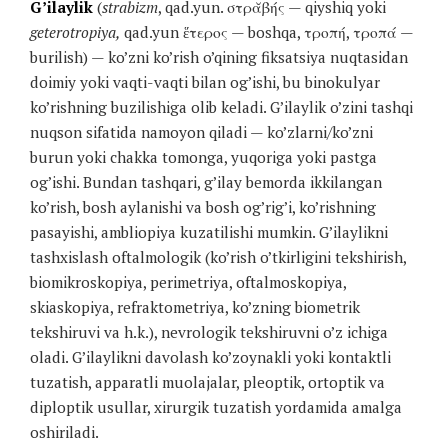
G’ilaylik
(
strabizm
, qad.yun. στρᾰβής — qiyshiq yoki
geterotropiya,
qad.yun ἕτερος — boshqa, τροπή, τροπά —
burilish) — ko’zni ko’rish o’qining fiksatsiya nuqtasidan
doimiy yoki vaqti-vaqti bilan og’ishi, bu binokulyar
ko’rishning buzilishiga olib keladi. G’ilaylik o’zini tashqi
nuqson sifatida namoyon qiladi — ko’zlarni/ko’zni
burun yoki chakka tomonga, yuqoriga yoki pastga
og’ishi. Bundan tashqari, g’ilay bemorda ikkilangan
ko’rish, bosh aylanishi va bosh og’rig’i, ko’rishning
pasayishi, ambliopiya kuzatilishi mumkin. G’ilaylikni
tashxislash oftalmologik (ko’rish o’tkirligini tekshirish,
biomikroskopiya, perimetriya, oftalmoskopiya,
skiaskopiya, refraktometriya, ko’zning biometrik
tekshiruvi va h.k.), nevrologik tekshiruvni o’z ichiga
oladi. G’ilaylikni davolash ko’zoynakli yoki kontaktli
tuzatish, apparatli muolajalar, pleoptik, ortoptik va
diploptik usullar, xirurgik tuzatish yordamida amalga
oshiriladi.