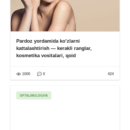
Pardoz yordamida ko’zlarni
kattalashtirish — kerakli ranglar,
kosmetika vositalari, qoid
1000
0
424
OFTALMOLOGIYA