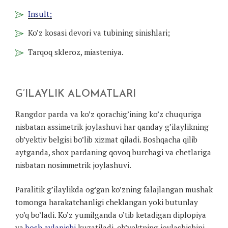
Insult;
Ko’z kosasi devori va tubining sinishlari;
Tarqoq skleroz, miasteniya.
G’ILAYLIK ALOMATLARI
Rangdor parda va ko’z qorachig’ining ko’z chuquriga
nisbatan assimetrik joylashuvi har qanday g’ilaylikning
ob’yektiv belgisi bo’lib xizmat qiladi. Boshqacha qilib
aytganda, shox pardaning qovoq burchagi va chetlariga
nisbatan nosimmetrik joylashuvi.
Paralitik g’ilaylikda og’gan ko’zning falajlangan mushak
tomonga harakatchanligi cheklangan yoki butunlay
yo’q bo’ladi. Ko’z yumilganda o’tib ketadigan diplopiya
va
bosh aylanishi
kuzatiladi, ob’yektning joylashishini