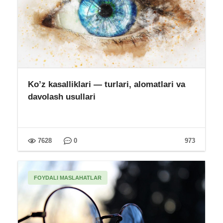
Ko’z kasalliklari — turlari, alomatlari va
davolash usullari
7628
0
973
FOYDALI MASLAHATLAR