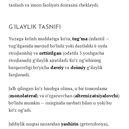
tanlash va inson faoliyati doirasini cheklaydi.
G’ILAYLIK TASNIFI
Yuzaga kelish muddatiga ko’ra,
tug’ma
(infantil —
tug’ilganida mavjud bo’lishi yoki dastlabki 6 oyda
rivojlanishi) va
orttirilgan
(odatda 3 yoshgacha
rivojlanadi) g’ilaylik ajratiladi. Ko’z og’ishining
barqarorligi bo’yicha
davriy
va
doimiy
g’ilaylik
farqlanadi.
Jalb qilingan ko’z hisobga olinsa, u bir tomonlama
(
monolateral
) va o’zgaruvchan (
alternizatsiyalovchi
)
bo’lishi mumkin — oxirgisida navbati bilan u yoki bu
ko’z og’adi.
Jiddiylik nuqtai nazaridan
yashirin
(geteroforiya),