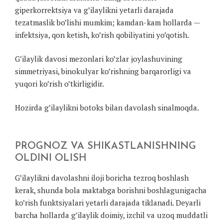
giperkorrektsiya va g’ilaylikni yetarli darajada
tezatmaslik bo’lishi mumkim; kamdan-kam hollarda —
infektsiya, qon ketish, ko’rish qobiliyatini yo’qotish.
G’ilaylik davosi mezonlari ko’zlar joylashuvining
simmetriyasi, binokulyar ko’rishning barqarorligi va
yuqori ko’rish o’tkirligidir.
Hozirda g’ilaylikni botoks bilan davolash sinalmoqda.
PROGNOZ VA SHIKASTLANISHNING
OLDINI OLISH
G’ilaylikni davolashni iloji boricha tezroq boshlash
kerak, shunda bola maktabga borishni boshlagunigacha
ko’rish funktsiyalari yetarli darajada tiklanadi. Deyarli
barcha hollarda g’ilaylik doimiy, izchil va uzoq muddatli