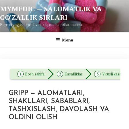
Skip
MYMEDIC — SALOMATLIK VA
to
GO'ZALLIK SIRLARI
content
Barcha eng ishonchli va to'liq ma'lumotlar manbai
Menu
Bosh sahifa
Kasalliklar
Virusli kasallikl
GRIPP — ALOMATLARI,
SHAKLLARI, SABABLARI,
TASHXISLASH, DAVOLASH VA
OLDINI OLISH