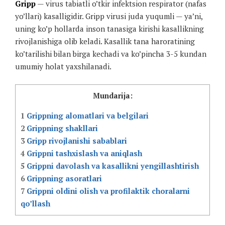
Gripp
— virus tabiatli o’tkir infektsion respirator (nafas
yo’llari) kasalligidir. Gripp virusi juda yuqumli — ya’ni,
uning ko’p hollarda inson tanasiga kirishi kasallikning
rivojlanishiga olib keladi. Kasallik tana haroratining
ko’tarilishi bilan birga kechadi va ko’pincha 3-5 kundan
umumiy holat yaxshilanadi.
Mundarija:
1
Grippning alomatlari va belgilari
2
Grippning shakllari
3
Gripp rivojlanishi sabablari
4
Grippni tashxislash va aniqlash
5
Grippni davolash va kasallikni yengillashtirish
6
Grippning asoratlari
7
Grippni oldini olish va profilaktik choralarni
qo’llash