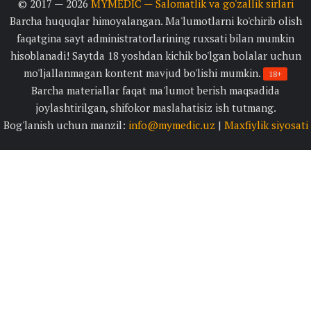
© 2017 — 2026
MYMEDIC — Salomatlik va go'zallik sirlari
Barcha huquqlar himoyalangan. Ma'lumotlarni ko'chirib olish
faqatgina sayt administratorlarining ruxsati bilan mumkin
hisoblanadi! Saytda 18 yoshdan kichik bo'lgan bolalar uchun
mo'ljallanmagan kontent mavjud bo'lishi mumkin.
18+
Barcha materiallar faqat ma'lumot berish maqsadida
joylashtirilgan, shifokor maslahatisiz ish tutmang.
Bog'lanish uchun manzil:
info@mymedic.uz
|
Maxfiylik siyosati