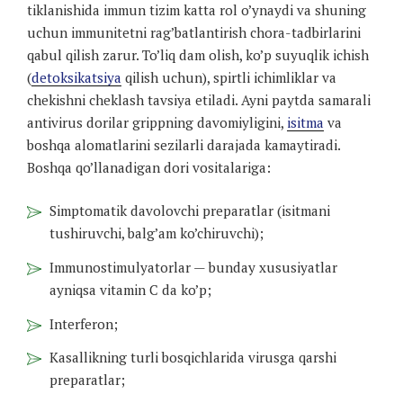
tiklanishida immun tizim katta rol o’ynaydi va shuning
uchun immunitetni rag’batlantirish chora-tadbirlarini
qabul qilish zarur. To’liq dam olish, ko’p suyuqlik ichish
(
detoksikatsiya
qilish uchun), spirtli ichimliklar va
chekishni cheklash tavsiya etiladi. Ayni paytda samarali
antivirus dorilar grippning davomiyligini,
isitma
va
boshqa alomatlarini sezilarli darajada kamaytiradi.
Boshqa qo’llanadigan dori vositalariga:
Simptomatik davolovchi preparatlar (isitmani
tushiruvchi, balg’am ko’chiruvchi);
Immunostimulyatorlar — bunday xususiyatlar
ayniqsa vitamin C da ko’p;
Interferon;
Kasallikning turli bosqichlarida virusga qarshi
preparatlar;