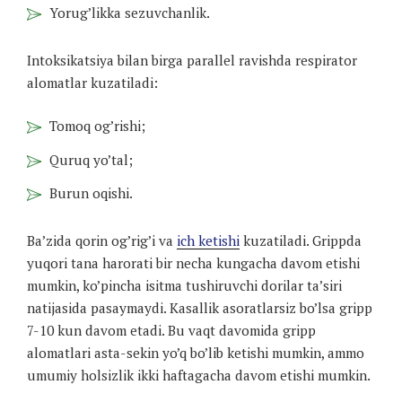
Yorug’likka sezuvchanlik.
Intoksikatsiya bilan birga parallel ravishda respirator
alomatlar kuzatiladi:
Tomoq og’rishi;
Quruq yo’tal;
Burun oqishi.
Ba’zida qorin og’rig’i va
ich ketishi
kuzatiladi. Grippda
yuqori tana harorati bir necha kungacha davom etishi
mumkin, ko’pincha isitma tushiruvchi dorilar ta’siri
natijasida pasaymaydi. Kasallik asoratlarsiz bo’lsa gripp
7-10 kun davom etadi. Bu vaqt davomida gripp
alomatlari asta-sekin yo’q bo’lib ketishi mumkin, ammo
umumiy holsizlik ikki haftagacha davom etishi mumkin.