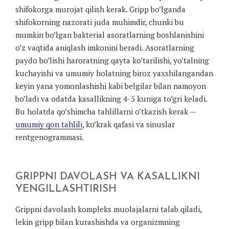
shifokorga murojat qilish kerak. Gripp bo’lganda
shifokorning nazorati juda muhimdir, chunki bu
mumkin bo’lgan bakterial asoratlarning boshlanishini
o’z vaqtida aniqlash imkonini beradi. Asoratlarning
paydo bo’lishi haroratning qayta ko’tarilishi, yo’talning
kuchayishi va umumiy holatning biroz yaxshilangandan
keyin yana yomonlashishi kabi belgilar bilan namoyon
bo’ladi va odatda kasallikning 4-5 kuniga to’gri keladi.
Bu holatda qo’shimcha tahlillarni o’tkazish kerak —
umumiy qon tahlili
, ko’krak qafasi va sinuslar
rentgenogrammasi.
GRIPPNI DAVOLASH VA KASALLIKNI
YENGILLASHTIRISH
Grippni davolash kompleks muolajalarni talab qiladi,
lekin gripp bilan kurashishda va organizmning