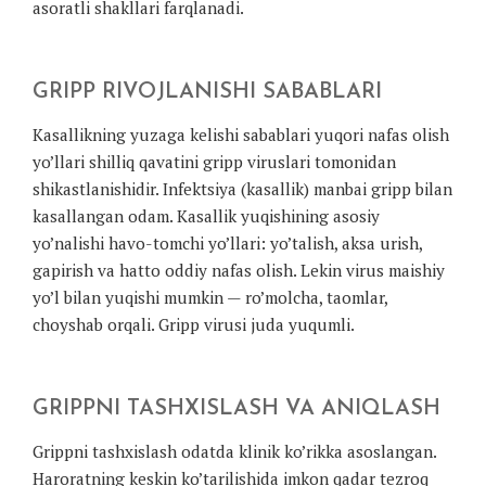
asoratli shakllari farqlanadi.
GRIPP RIVOJLANISHI SABABLARI
Kasallikning yuzaga kelishi sabablari yuqori nafas olish
yo’llari shilliq qavatini gripp viruslari tomonidan
shikastlanishidir. Infektsiya (kasallik) manbai gripp bilan
kasallangan odam. Kasallik yuqishining asosiy
yo’nalishi havo-tomchi yo’llari: yo’talish, aksa urish,
gapirish va hatto oddiy nafas olish. Lekin virus maishiy
yo’l bilan yuqishi mumkin — ro’molcha, taomlar,
choyshab orqali. Gripp virusi juda yuqumli.
GRIPPNI TASHXISLASH VA ANIQLASH
Grippni tashxislash odatda klinik ko’rikka asoslangan.
Haroratning keskin ko’tarilishida imkon qadar tezroq