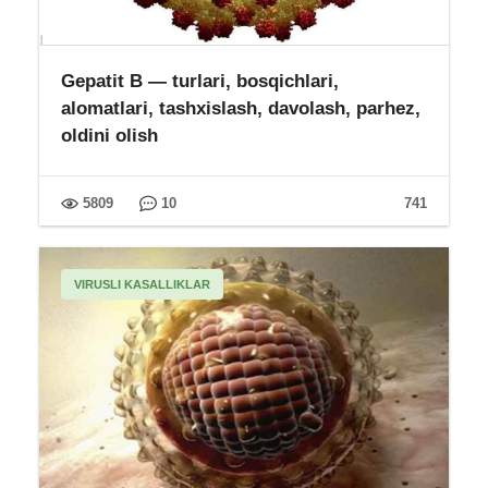
Gepatit B — turlari, bosqichlari,
alomatlari, tashxislash, davolash, parhez,
oldini olish
5809
10
741
VIRUSLI KASALLIKLAR