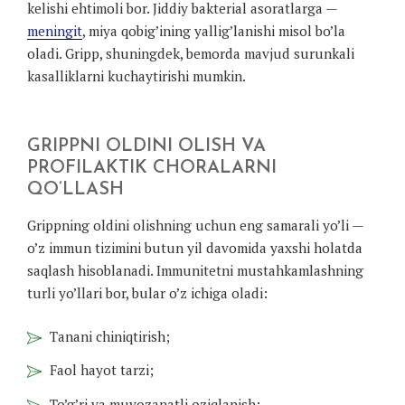
kelishi ehtimoli bor. Jiddiy bakterial asoratlarga —
meningit
, miya qobig’ining yallig’lanishi misol bo’la
oladi. Gripp, shuningdek, bemorda mavjud surunkali
kasalliklarni kuchaytirishi mumkin.
GRIPPNI OLDINI OLISH VA
PROFILAKTIK CHORALARNI
QO’LLASH
Grippning oldini olishning uchun eng samarali yo’li —
o’z immun tizimini butun yil davomida yaxshi holatda
saqlash hisoblanadi. Immunitetni mustahkamlashning
turli yo’llari bor, bular o’z ichiga oladi:
Tanani chiniqtirish;
Faol hayot tarzi;
To’g’ri va muvozanatli oziqlanish;