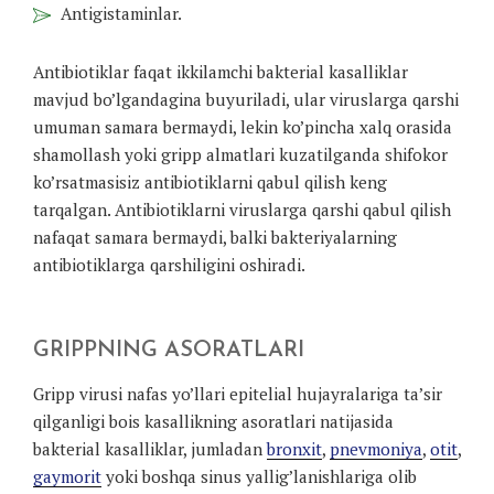
Antigistaminlar.
Antibiotiklar faqat ikkilamchi bakterial kasalliklar
mavjud bo’lgandagina buyuriladi, ular viruslarga qarshi
umuman samara bermaydi, lekin ko’pincha xalq orasida
shamollash yoki gripp almatlari kuzatilganda shifokor
ko’rsatmasisiz antibiotiklarni qabul qilish keng
tarqalgan. Antibiotiklarni viruslarga qarshi qabul qilish
nafaqat samara bermaydi, balki bakteriyalarning
antibiotiklarga qarshiligini oshiradi.
GRIPPNING ASORATLARI
Gripp virusi nafas yo’llari epitelial hujayralariga ta’sir
qilganligi bois kasallikning asoratlari natijasida
bakterial kasalliklar, jumladan
bronxit
,
pnevmoniya
,
otit
,
gaymorit
yoki boshqa sinus yallig’lanishlariga olib