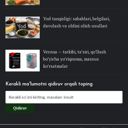
Yod tanqisligi: sabablari, belgilari,
davolash va oldini olish usullari
Verona — tarkibi, ta’siri, qo’llash
bo’yicha yo’riqnoma, maxsus
ko’rsatmalar
Kerakli ma'lumotni qidiruv orqali toping