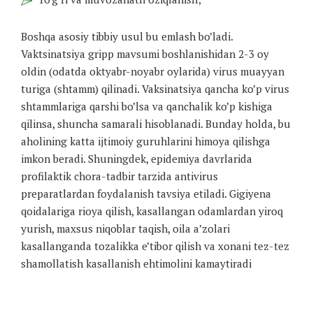
Boshqa asosiy tibbiy usul bu emlash bo’ladi.
Vaktsinatsiya gripp mavsumi boshlanishidan 2-3 oy
oldin (odatda oktyabr-noyabr oylarida) virus muayyan
turiga (shtamm) qilinadi. Vaksinatsiya qancha ko’p virus
shtammlariga qarshi bo’lsa va qanchalik ko’p kishiga
qilinsa, shuncha samarali hisoblanadi. Bunday holda, bu
aholining katta ijtimoiy guruhlarini himoya qilishga
imkon beradi. Shuningdek, epidemiya davrlarida
profilaktik chora-tadbir tarzida antivirus
preparatlardan foydalanish tavsiya etiladi. Gigiyena
qoidalariga rioya qilish, kasallangan odamlardan yiroq
yurish, maxsus niqoblar taqish, oila a’zolari
kasallanganda tozalikka e’tibor qilish va xonani tez-tez
shamollatish kasallanish ehtimolini kamaytiradi