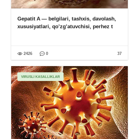
Gepatit A — belgilari, tashxis, davolash,
xususiyatlari, qo’zg’atuvchisi, perhez t
2426
0
37
VIRUSLI KASALLIKLAR