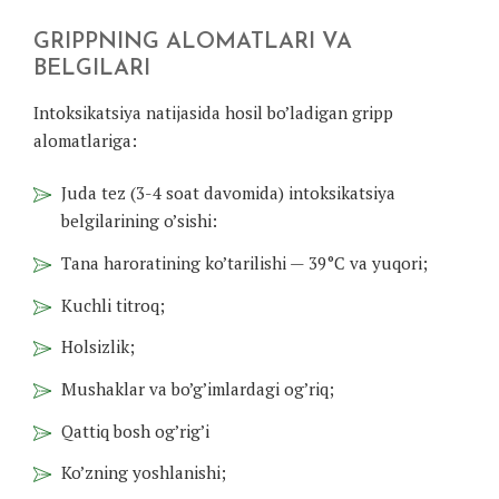
GRIPPNING ALOMATLARI VA
BELGILARI
Intoksikatsiya natijasida hosil bo’ladigan gripp
alomatlariga:
Juda tez (3-4 soat davomida) intoksikatsiya
belgilarining o’sishi:
Tana haroratining ko’tarilishi — 39°C va yuqori;
Kuchli titroq;
Holsizlik;
Mushaklar va bo’g’imlardagi og’riq;
Qattiq bosh og’rig’i
Ko’zning yoshlanishi;