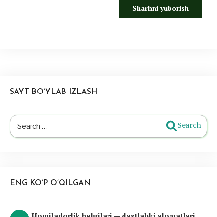
SAYT BO’YLAB IZLASH
Search
Search
for:
ENG KO’P O’QILGAN
Homiladorlik belgilari — dastlabki alomatlari,