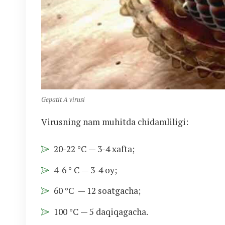
Gepatit A virusi
Virusning nam muhitda chidamliligi:
20-22 °C — 3-4 xafta;
4-6 ° C — 3-4 oy;
60 °C — 12 soatgacha;
100 °C — 5 daqiqagacha.