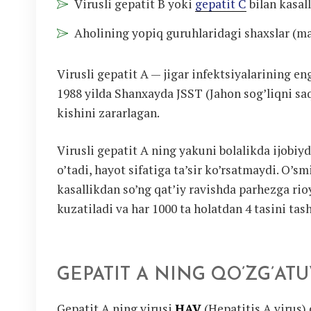
Virusli gepatit B yoki
gepatit C
bilan kasal
Aholining yopiq guruhlaridagi shaxslar (mas
Virusli gepatit A — jigar infektsiyalarining en
1988 yilda Shanxayda JSST (Jahon sog’liqni saq
kishini zararlagan.
Virusli gepatit A ning yakuni bolalikda ijobiy
o’tadi, hayot sifatiga ta’sir ko’rsatmaydi. O’sm
kasallikdan so’ng qat’iy ravishda parhezga rioy
kuzatiladi va har 1000 ta holatdan 4 tasini tash
GEPATIT A NING QO’ZG’ATU
Gepatit A ning virusi
HAV
(Hepatitis A virus) 