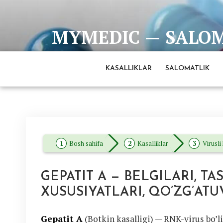
Skip
to
MYMEDIC — SALOMA
content
Barcha eng ishonchli va to'liq ma'lumotlar man
KASALLIKLAR
SALOMATLIK
Bosh sahifa
Kasalliklar
Virusli
GEPATIT A — BELGILARI, TA
XUSUSIYATLARI, QO’ZG’ATU
Gepatit A
(Botkin kasalligi) — RNK-virus bo’li