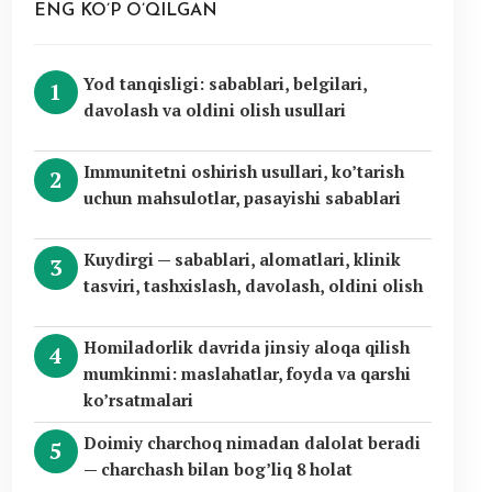
ENG KO’P O’QILGAN
Yod tanqisligi: sabablari, belgilari,
davolash va oldini olish usullari
Immunitetni oshirish usullari, ko’tarish
uchun mahsulotlar, pasayishi sabablari
Kuydirgi — sabablari, alomatlari, klinik
tasviri, tashxislash, davolash, oldini olish
Homiladorlik davrida jinsiy aloqa qilish
mumkinmi: maslahatlar, foyda va qarshi
ko’rsatmalari
Doimiy charchoq nimadan dalolat beradi
— charchash bilan bog’liq 8 holat