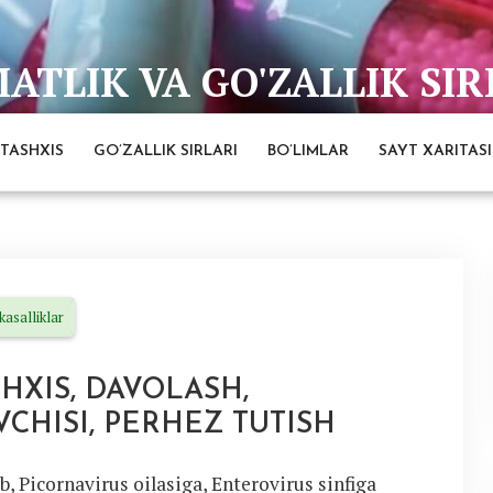
TLIK VA GO'ZALLIK SIR
bai
TASHXIS
GO’ZALLIK SIRLARI
BO’LIMLAR
SAYT XARITASI
 kasalliklar
SHXIS, DAVOLASH,
VCHISI, PERHEZ TUTISH
b, Picornavirus oilasiga, Enterovirus sinfiga