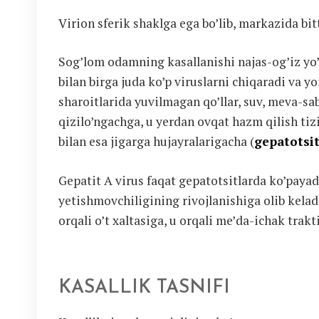
Virion sferik shaklga ega bo’lib, markazida bit
Sog’lom odamning kasallanishi najas-og’iz yo’l
bilan birga juda ko’p viruslarni chiqaradi va y
sharoitlarida yuvilmagan qo’llar, suv, meva-sab
qizilo’ngachga, u yerdan ovqat hazm qilish tiz
bilan esa jigarga hujayralarigacha (
gepatotsit
Gepatit A virus faqat gepatotsitlarda ko’payadi
yetishmovchiligining rivojlanishiga olib keladi
orqali o’t xaltasiga, u orqali me’da-ichak trakt
KASALLIK TASNIFI