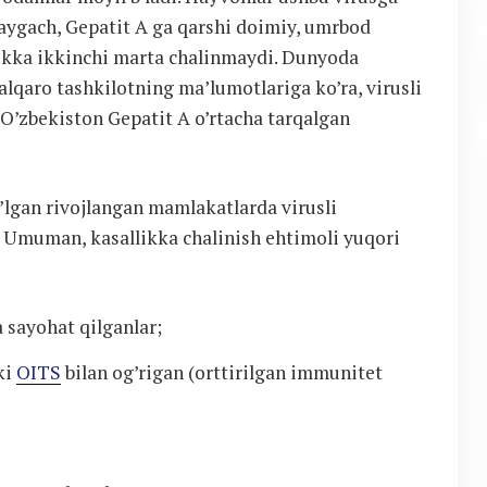
’aygach, Gepatit A ga qarshi doimiy, umrbod
likka ikkinchi marta chalinmaydi. Dunyoda
alqaro tashkilotning ma’lumotlariga ko’ra, virusli
. O’zbekiston Gepatit A o’rtacha tarqalgan
o’lgan rivojlangan mamlakatlarda virusli
i. Umuman, kasallikka chalinish ehtimoli yuqori
 sayohat qilganlar;
ki
OITS
bilan og’rigan (orttirilgan immunitet
;