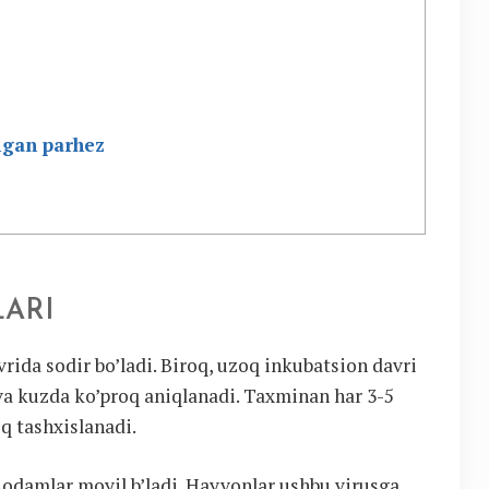
digan parhez
LARI
vrida sodir bo’ladi. Biroq, uzoq inkubatsion davri
 va kuzda ko’proq aniqlanadi. Taxminan har 3-5
oq tashxislanadi.
t odamlar moyil b’ladi. Hayvonlar ushbu virusga