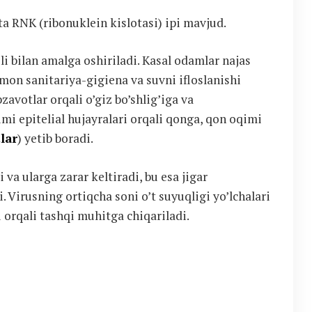
ta RNK (ribonuklein kislotasi) ipi mavjud.
i bilan amalga oshiriladi. Kasal odamlar najas
omon sanitariya-gigiena va suvni ifloslanishi
zavotlar orqali o’giz bo’shlig’iga va
imi epitelial hujayralari orqali qonga, qon oqimi
lar
) yetib boradi.
 va ularga zarar keltiradi, bu esa jigar
. Virusning ortiqcha soni o’t suyuqligi yo’lchalari
i orqali tashqi muhitga chiqariladi.