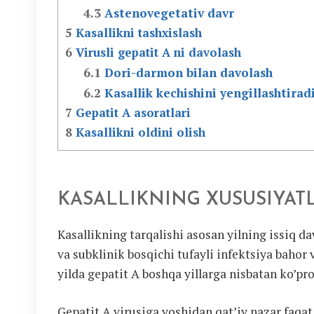
4.3
Astenovegetativ davr
5
Kasallikni tashxislash
6
Virusli gepatit A ni davolash
6.1
Dori-darmon bilan davolash
6.2
Kasallik kechishini yengillashtira
7
Gepatit A asoratlari
8
Kasallikni oldini olish
KASALLIKNING XUSUSIYAT
Kasallikning tarqalishi asosan yilning issiq da
va subklinik bosqichi tufayli infektsiya bahor
yilda gepatit A boshqa yillarga nisbatan ko’pr
Gepatit A virusiga yoshidan qat’iy nazar faqa