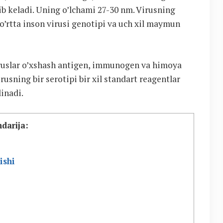
lib keladi. Uning o’lchami 27-30 nm. Virusning
to’rtta inson virusi genotipi va uch xil maymun
iruslar o’xshash antigen, immunogen va himoya
rusning bir serotipi bir xil standart reagentlar
linadi.
darija:
ishi