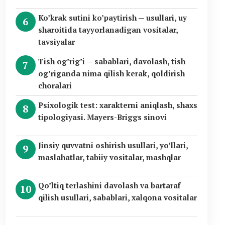
Ko’krak sutini ko’paytirish — usullari, uy
sharoitida tayyorlanadigan vositalar,
tavsiyalar
Tish og’rig’i — sabablari, davolash, tish
og’riganda nima qilish kerak, qoldirish
choralari
Psixologik test: xarakterni aniqlash, shaxs
tipologiyasi. Mayers-Briggs sinovi
Jinsiy quvvatni oshirish usullari, yo’llari,
maslahatlar, tabiiy vositalar, mashqlar
Qo’ltiq terlashini davolash va bartaraf
qilish usullari, sabablari, xalqona vositalar