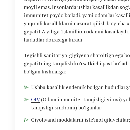
moyil emas. Insonlarda ushbu kasallikdan sog
immunitet paydo bo’ladi, ya’ni odam bu kasal
yuqumli kasalliklarni nazorat qilish bo’yicha x
gepatit A yiliga 1,4 million odamni kasallaydi
hududlar doirasiga kiradi.
Tegishli sanitariya-gigiyena sharoitiga ega b
gepatitning tarqalish ko’rsatkichi past bo’lad
bo’lgan kishilarga:
Ushbu kasallik endemik bo’lgan hududlarga
OIV
(Odam immunitet tanqisligi virusi) yo
tanqisligi sindromi) bo’lganlar;
Giyohvand moddalarni iste’mol qiluvchilar