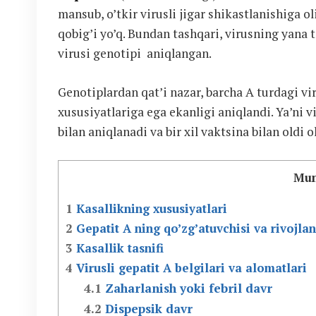
mansub, o’tkir virusli jigar shikastlanishiga o
qobig’i yo’q. Bundan tashqari, virusning yana 
virusi genotipi aniqlangan.
Genotiplardan qat’i nazar, barcha A turdagi v
xususiyatlariga ega ekanligi aniqlandi. Ya’ni vi
bilan aniqlanadi va bir xil vaktsina bilan oldi o
Mun
1
Kasallikning xususiyatlari
2
Gepatit A ning qo’zg’atuvchisi va rivojlan
3
Kasallik tasnifi
4
Virusli gepatit A belgilari va alomatlari
4.1
Zaharlanish yoki febril davr
4.2
Dispepsik davr