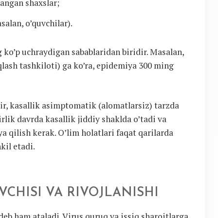
langan shaxslar;
alan, o’quvchilar).
g ko’p uchraydigan sabablaridan biridir. Masalan,
lash tashkiloti) ga ko’ra, epidemiya 300 ming
dir, kasallik asimptomatik (alomatlarsiz) tarzda
irlik davrda kasallik jiddiy shaklda o’tadi va
a qilish kerak. O’lim holatlari faqat qarilarda
kil etadi.
VCHISI VA RIVOJLANISHI
deb ham ataladi. Virus quruq va issiq sharoitlarga