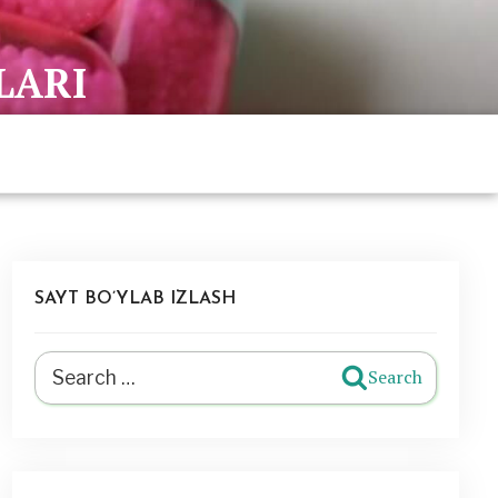
LARI
SAYT BO’YLAB IZLASH
Search
Search
for: