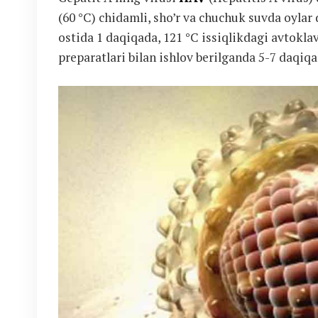
(60 °C) chidamli, sho’r va chuchuk suvda oylar
ostida 1 daqiqada, 121 °C issiqlikdagi avtokl
preparatlari bilan ishlov berilganda 5-7 daqiq