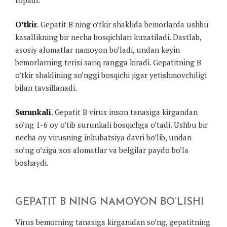
topadi.
O’tkir
. Gepatit B ning o’tkir shaklida bemorlarda ushbu
kasallikning bir necha bosqichlari kuzatiladi. Dastlab,
asosiy alomatlar namoyon bo’ladi, undan keyin
bemorlarning terisi sariq rangga kiradi. Gepatitning B
o’tkir shaklining so’nggi bosqichi jigar yetishmovchiligi
bilan tavsiflanadi.
Surunkali
. Gepatit B virus inson tanasiga kirgandan
so’ng 1-6 oy o’tib surunkali bosqichga o’tadi. Ushbu bir
necha oy virusning inkubatsiya davri bo’lib, undan
so’ng o’ziga xos alomatlar va belgilar paydo bo’la
boshaydi.
GEPATIT B NING NAMOYON BO’LISHI
Virus bemorning tanasiga kirganidan so’ng, gepatitning