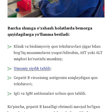
Barcha shunga o’xshash holatlarda bemorga
quyidagilarga yo’llanma beriladi:
Klinik va biokimyoviy qon tekshiruvlari (jigar bilan
bog’liq muammolarni yuqori bilirubin, AST yoki ALT
miqdori ko’rsatishi mumkin);
Umumiy siydik tahlili
;
Gepatit B virusining antigenini aniqlaydigan qon
tekshiruvi;
IgG va IgM antitanalari uchun qon tahlili.
Ko’pincha, gepatit B kasalligi ehtimoli mavjud bo’lgan