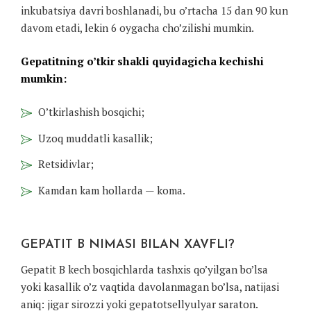
inkubatsiya davri boshlanadi, bu o’rtacha 15 dan 90 kun
davom etadi, lekin 6 oygacha cho’zilishi mumkin.
Gepatitning o’tkir shakli quyidagicha kechishi
mumkin:
O’tkirlashish bosqichi;
Uzoq muddatli kasallik;
Retsidivlar;
Kamdan kam hollarda — koma.
GEPATIT B NIMASI BILAN XAVFLI?
Gepatit B kech bosqichlarda tashxis qo’yilgan bo’lsa
yoki kasallik o’z vaqtida davolanmagan bo’lsa, natijasi
aniq: jigar sirozzi yoki gepatotsellyulyar saraton.