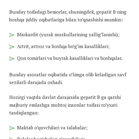
Bunday toifadagi bemorlar, shuningdek, gepatit B ning
boshqa jiddiy oqibatlariga bilan to’qnashishi mumkin:
Miokardit (yurak muskullarining yallig’lanishi);
Artrit, artroz va boshqa bo’g’im kasalliklari;
Qon tomirlari va buyrak kasalliklari va boshqalar.
Bunday asoratlar oqibatida o’limga olib keladigan xavf
sezilarli darajada oshadi.
Hozirgi vaqtda davlat darajasida gepatit B ga qarshi
majburiy emlashga muhtoj insonlar toifasi ro’yxati
tasdiqlangan:
Maktab o’quvchilari va talabalar;