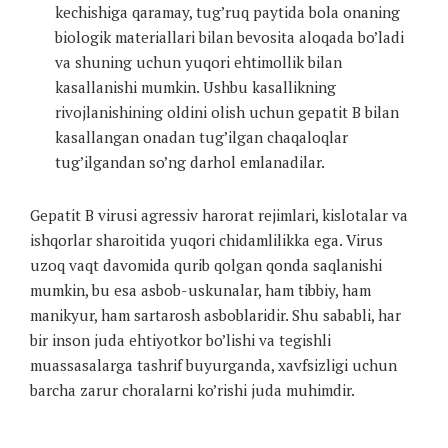
kechishiga qaramay, tug’ruq paytida bola onaning
biologik materiallari bilan bevosita aloqada bo’ladi
va shuning uchun yuqori ehtimollik bilan
kasallanishi mumkin. Ushbu kasallikning
rivojlanishining oldini olish uchun gepatit B bilan
kasallangan onadan tug’ilgan chaqaloqlar
tug’ilgandan so’ng darhol emlanadilar.
Gepatit B virusi agressiv harorat rejimlari, kislotalar va
ishqorlar sharoitida yuqori chidamlilikka ega. Virus
uzoq vaqt davomida qurib qolgan qonda saqlanishi
mumkin, bu esa asbob-uskunalar, ham tibbiy, ham
manikyur, ham sartarosh asboblaridir. Shu sababli, har
bir inson juda ehtiyotkor bo’lishi va tegishli
muassasalarga tashrif buyurganda, xavfsizligi uchun
barcha zarur choralarni ko’rishi juda muhimdir.