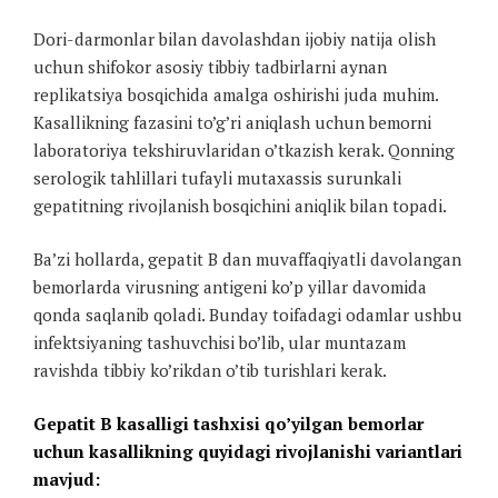
Dori-darmonlar bilan davolashdan ijobiy natija olish
uchun shifokor asosiy tibbiy tadbirlarni aynan
replikatsiya bosqichida amalga oshirishi juda muhim.
Kasallikning fazasini to’g’ri aniqlash uchun bemorni
laboratoriya tekshiruvlaridan o’tkazish kerak. Qonning
serologik tahlillari tufayli mutaxassis surunkali
gepatitning rivojlanish bosqichini aniqlik bilan topadi.
Ba’zi hollarda, gepatit B dan muvaffaqiyatli davolangan
bemorlarda virusning antigeni ko’p yillar davomida
qonda saqlanib qoladi. Bunday toifadagi odamlar ushbu
infektsiyaning tashuvchisi bo’lib, ular muntazam
ravishda tibbiy ko’rikdan o’tib turishlari kerak.
Gepatit B kasalligi tashxisi qo’yilgan bemorlar
uchun kasallikning quyidagi rivojlanishi variantlari
mavjud: