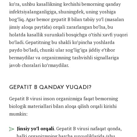
ko’ra, ushbu kasallikning kechishi bemorning qanday
infektsiyalanganligiga, shuningdek, uning yoshiga
bog’liq. Agar bemor gepatit B bilan tabiiy yo’l (masalan
jinsiy aloqa paytida) orqali zararlangan bo’lsa, bu
holatda kasallik surunkali bosqichga o’tishi xavfi yuqori
bo’ladi. Gepatitning bu shakli ko’pincha yoshlarda
paydo bo’ladi, chunki ular sog’lig’iga jiddiy e’tibor
bermaydilar va organizmning tashvishli signallariga
javob choralari ko’rmaydilar.
GEPATIT B QANDAY YUQADI?
Gepatit B virusi inson organizmiga faqat bemorning
biologik materiallari bilan aloqa qilish orqali kirishi
mumkin:
Jinsiy yo’l orqali
. Gepatit B virusi nafaqat qonda,
balki organizmning barcha suyuqliklarida (shu