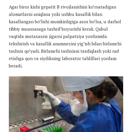
Agar biror kishi gepatit B rivojlanishini ko’rsatadigan
alomatlarni aniqlasa yoki ushbu kasallik bilan
kasallangan bo’lishi mumkinligiga asos bo’lsa, u darhol
tibbiy muassasaga tashrif buyurishi kerak. Qabul
vaqtida mutaxassis jigarni palpatsiya yordamida
tekshirish va kasallik anamnezini yig’ish bilan birlamchi
tashxis qo’yadi. Birlamchi tashxisni tasdiqlash yoki rad
etishga qon va siydikning laborator tahlillari yordam
beradi.