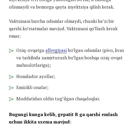
olinmaydi va bemorga qayta inyektsiya qilish kerak.
Vaktsinani barcha odamlar olmaydi, chunki ba’zi bir
qarshi ko’rsatmalar mavjud. Vaktsinani qo’llash kerak
emas:
Oziq-ovqatga
allergiyasi
bo’lgan odamlar (pivo, kvas
va tarkibida xamirturush bo’lgan boshqa oziq-ovqat
mahsulotlariga);
Homilador ayollar;
Emizikli onalar;
Muddatidan oldin tug’ilgan chaqaloqlar.
Bugungi kunga kelib, gepatit B ga qarshi emlash
uchun ikkita sxema mavjud: