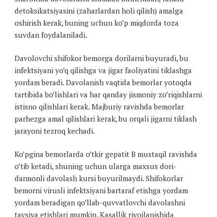
detoksikatsiyasini (zaharlardan holi qilish) amalga
oshirish kerak, buning uchun ko’p miqdorda toza
suvdan foydalaniladi.
Davolovchi shifokor bemorga dorilarni buyuradi, bu
infektsiyani yo’q qilishga va jigar faoliyatini tiklashga
yordam beradi. Davolanish vaqtida bemorlar yotoqda
tartibida bo’lishlari va har qanday jismoniy zo’riqishlarni
istisno qilishlari kerak. Majburiy ravishda bemorlar
parhezga amal qilishlari kerak, bu orqali jigarni tiklash
jarayoni tezroq kechadi.
Ko’pgina bemorlarda o’tkir gepatit B mustaqil ravishda
o’tib ketadi, shuning uchun ularga maxsus dori-
darmonli davolash kursi buyurilmaydi. Shifokorlar
bemorni virusli infektsiyani bartaraf etishga yordam
yordam beradigan qo’llab-quvvatlovchi davolashni
tavsiya etishlari mumkin. Kasallik rivojlanishida