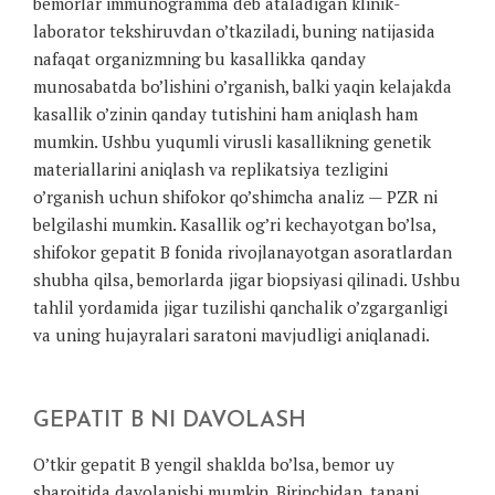
bemorlar immunogramma deb ataladigan klinik-
laborator tekshiruvdan o’tkaziladi, buning natijasida
nafaqat organizmning bu kasallikka qanday
munosabatda bo’lishini o’rganish, balki yaqin kelajakda
kasallik o’zinin qanday tutishini ham aniqlash ham
mumkin. Ushbu yuqumli virusli kasallikning genetik
materiallarini aniqlash va replikatsiya tezligini
o’rganish uchun shifokor qo’shimcha analiz — PZR ni
belgilashi mumkin. Kasallik og’ri kechayotgan bo’lsa,
shifokor gepatit B fonida rivojlanayotgan asoratlardan
shubha qilsa, bemorlarda jigar biopsiyasi qilinadi. Ushbu
tahlil yordamida jigar tuzilishi qanchalik o’zgarganligi
va uning hujayralari saratoni mavjudligi aniqlanadi.
GEPATIT B NI DAVOLASH
O’tkir gepatit B yengil shaklda bo’lsa, bemor uy
sharoitida davolanishi mumkin. Birinchidan, tanani