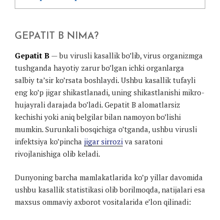
GEPATIT B NIMA?
Gepatit B
— bu virusli kasallik bo’lib, virus organizmga
tushganda hayotiy zarur bo’lgan ichki organlarga
salbiy ta’sir ko’rsata boshlaydi. Ushbu kasallik tufayli
eng ko’p jigar shikastlanadi, uning shikastlanishi mikro-
hujayrali darajada bo’ladi. Gepatit B alomatlarsiz
kechishi yoki aniq belgilar bilan namoyon bo’lishi
mumkin. Surunkali bosqichiga o’tganda, ushbu virusli
infektsiya ko’pincha
jigar sirrozi
va saratoni
rivojlanishiga olib keladi.
Dunyoning barcha mamlakatlarida ko’p yillar davomida
ushbu kasallik statistikasi olib borilmoqda, natijalari esa
maxsus ommaviy axborot vositalarida e’lon qilinadi: