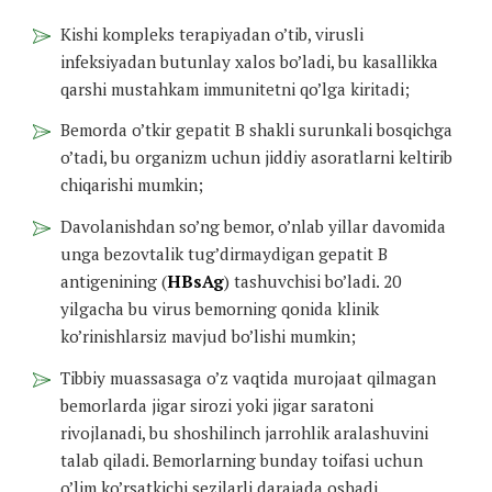
Kishi kompleks terapiyadan o’tib, virusli
infeksiyadan butunlay xalos bo’ladi, bu kasallikka
qarshi mustahkam immunitetni qo’lga kiritadi;
Bemorda o’tkir gepatit B shakli surunkali bosqichga
o’tadi, bu organizm uchun jiddiy asoratlarni keltirib
chiqarishi mumkin;
Davolanishdan so’ng bemor, o’nlab yillar davomida
unga bezovtalik tug’dirmaydigan gepatit B
antigenining (
HBsAg
) tashuvchisi bo’ladi. 20
yilgacha bu virus bemorning qonida klinik
ko’rinishlarsiz mavjud bo’lishi mumkin;
Tibbiy muassasaga o’z vaqtida murojaat qilmagan
bemorlarda jigar sirozi yoki jigar saratoni
rivojlanadi, bu shoshilinch jarrohlik aralashuvini
talab qiladi. Bemorlarning bunday toifasi uchun
o’lim ko’rsatkichi sezilarli darajada oshadi.