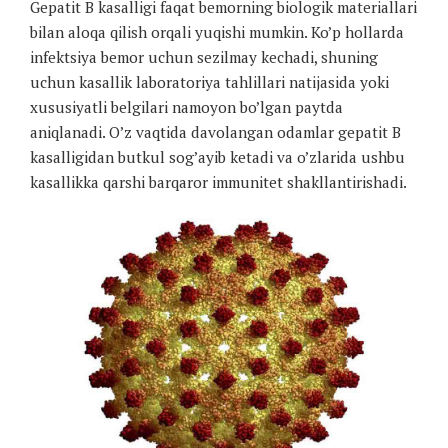
Gepatit B kasalligi faqat bemorning biologik materiallari
bilan aloqa qilish orqali yuqishi mumkin. Ko’p hollarda
infektsiya bemor uchun sezilmay kechadi, shuning
uchun kasallik laboratoriya tahlillari natijasida yoki
xususiyatli belgilari namoyon bo’lgan paytda
aniqlanadi. O’z vaqtida davolangan odamlar gepatit B
kasalligidan butkul sog’ayib ketadi va o’zlarida ushbu
kasallikka qarshi barqaror immunitet shakllantirishadi.