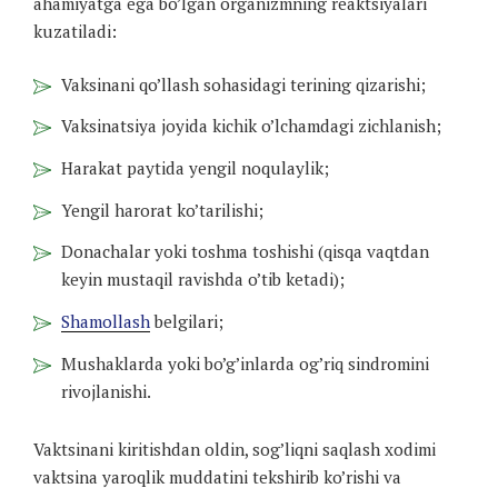
ahamiyatga ega bo’lgan organizmning reaktsiyalari
kuzatiladi:
Vaksinani qo’llash sohasidagi terining qizarishi;
Vaksinatsiya joyida kichik o’lchamdagi zichlanish;
Harakat paytida yengil noqulaylik;
Yengil harorat ko’tarilishi;
Donachalar yoki toshma toshishi (qisqa vaqtdan
keyin mustaqil ravishda o’tib ketadi);
Shamollash
belgilari;
Mushaklarda yoki bo’g’inlarda og’riq sindromini
rivojlanishi.
Vaktsinani kiritishdan oldin, sog’liqni saqlash xodimi
vaktsina yaroqlik muddatini tekshirib ko’rishi va