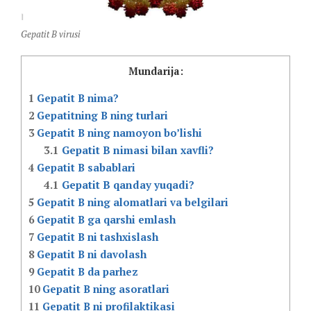
Gepatit B virusi
Mundarija:
1
Gepatit B nima?
2
Gepatitning B ning turlari
3
Gepatit B ning namoyon bo’lishi
3.1
Gepatit B nimasi bilan xavfli?
4
Gepatit B sabablari
4.1
Gepatit B qanday yuqadi?
5
Gepatit B ning alomatlari va belgilari
6
Gepatit B ga qarshi emlash
7
Gepatit B ni tashxislash
8
Gepatit B ni davolash
9
Gepatit B da parhez
10
Gepatit B ning asoratlari
11
Gepatit B ni profilaktikasi