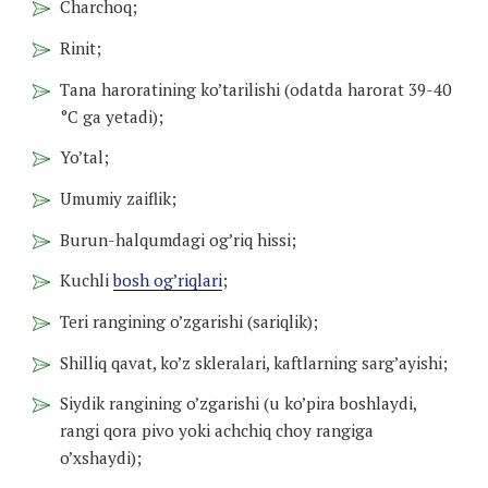
Charchoq;
Rinit;
Tana haroratining ko’tarilishi (odatda harorat 39-40
°C ga yetadi);
Yo’tal;
Umumiy zaiflik;
Burun-halqumdagi og’riq hissi;
Kuchli
bosh og’riqlari
;
Teri rangining o’zgarishi (sariqlik);
Shilliq qavat, ko’z skleralari, kaftlarning sarg’ayishi;
Siydik rangining o’zgarishi (u ko’pira boshlaydi,
rangi qora pivo yoki achchiq choy rangiga
o’xshaydi);