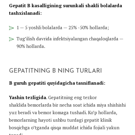
Gepatit B kasalligining surunkali shakli bolalarda
tashxislanadi:
1 — 5 yoshli bolalarda — 25% -50% hollarda;
Tug’ilish davrida infektsiyalangan chaqaloqlarda —
90% hollarda.
GEPATITNING B NING TURLARI
B guruh gepatiti quyidagicha tasniflanadi:
Yashin tezligida
. Gepatitning eng tezkor
shaklida bemorlarda bir necha soat ichida miya shishishi
yuz beradi va bemor komaga tushadi. Ko’p hollarda,
bemorlarning hayoti ushbu turdagi gepatit klinik
bosqichga o’tganda qisqa muddat ichida fojiali yakun