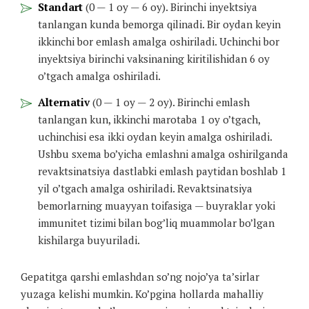
Standart
(0 — 1 oy — 6 oy). Birinchi inyektsiya
tanlangan kunda bemorga qilinadi. Bir oydan keyin
ikkinchi bor emlash amalga oshiriladi. Uchinchi bor
inyektsiya birinchi vaksinaning kiritilishidan 6 oy
o’tgach amalga oshiriladi.
Alternativ
(0 — 1 oy — 2 oy). Birinchi emlash
tanlangan kun, ikkinchi marotaba 1 oy o’tgach,
uchinchisi esa ikki oydan keyin amalga oshiriladi.
Ushbu sxema bo’yicha emlashni amalga oshirilganda
revaktsinatsiya dastlabki emlash paytidan boshlab 1
yil o’tgach amalga oshiriladi. Revaktsinatsiya
bemorlarning muayyan toifasiga — buyraklar yoki
immunitet tizimi bilan bog’liq muammolar bo’lgan
kishilarga buyuriladi.
Gepatitga qarshi emlashdan so’ng nojo’ya ta’sirlar
yuzaga kelishi mumkin. Ko’pgina hollarda mahalliy