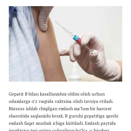
Gepatit B bilan kasallanishni oldini olish uchun
odamlarga o’z vaqtida vaktsina olish tavsiya etiladi.
Maxsus ishlab chiqilgan emlash ma’lum bir harorat
sharoitida saqlanishi kerak. B guruhi gepatitiga qarshi
emlash faqat mushak ichiga kiritiladi. Emlash paytida
inyektsiya teri ostiga yuborilgan bo’lsa, u hisobga