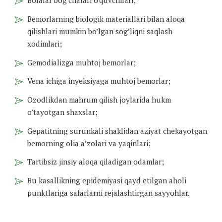
Bolalar bog’chalari o’quvchilari;
Bemorlarning biologik materiallari bilan aloqa
qilishlari mumkin bo’lgan sog’liqni saqlash
xodimlari;
Gemodializga muhtoj bemorlar;
Vena ichiga inyeksiyaga muhtoj bemorlar;
Ozodlikdan mahrum qilish joylarida hukm
o’tayotgan shaxslar;
Gepatitning surunkali shaklidan aziyat chekayotgan
bemorning olia a’zolari va yaqinlari;
Tartibsiz jinsiy aloqa qiladigan odamlar;
Bu kasallikning epidemiyasi qayd etilgan aholi
punktlariga safarlarni rejalashtirgan sayyohlar.