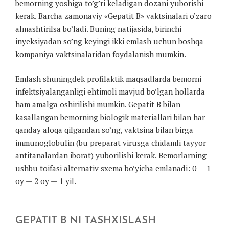
bemorning yoshiga to’g’ri keladigan dozani yuborishi
kerak. Barcha zamonaviy «Gepatit B» vaktsinalari o’zaro
almashtirilsa bo’ladi. Buning natijasida, birinchi
inyeksiyadan so’ng keyingi ikki emlash uchun boshqa
kompaniya vaktsinalaridan foydalanish mumkin.
Emlash shuningdek profilaktik maqsadlarda bemorni
infektsiyalanganligi ehtimoli mavjud bo’lgan hollarda
ham amalga oshirilishi mumkin. Gepatit B bilan
kasallangan bemorning biologik materiallari bilan har
qanday aloqa qilgandan so’ng, vaktsina bilan birga
immunoglobulin (bu preparat virusga chidamli tayyor
antitanalardan iborat) yuborilishi kerak. Bemorlarning
ushbu toifasi alternativ sxema bo’yicha emlanadi: 0 — 1
oy — 2 oy — 1 yil.
GEPATIT B NI TASHXISLASH