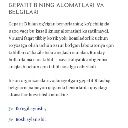
GEPATIT B NING ALOMATLARI VA
BELGILARI
Gepatit B bilan og’rigan bemorlarning ko’pchiligida
uzoq vaqt bu kasallikning alomatlari kuzatilmaydi.
Virusni faqat tibbiy ko’rik yoki homiladorlik uchun
ro’yxatga olish uchun zarur bo’lgan laboratoriya qon
tahlillari o’tkazilishida aniqlash mumkin. Bunday
hollarda maxsus tahlil — «avstraliyalik antigenni»
aniqlash uchun qon tahlili amalga oshiriladi.
Inson organizmida rivojlanayotgan gepatit B tashqi
belgilarni namoyon qilganda bemorlarda quyidagi
alomatlar kuzatilishi mumkin:
Ko’ngil aynishi
;
Bosh aylanishi
;