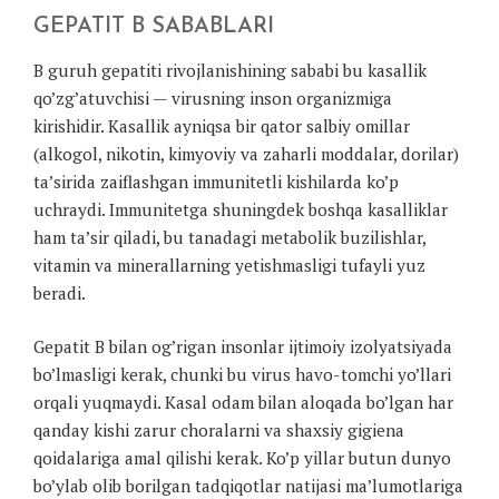
GEPATIT B SABABLARI
B guruh gepatiti rivojlanishining sababi bu kasallik
qo’zg’atuvchisi — virusning inson organizmiga
kirishidir. Kasallik ayniqsa bir qator salbiy omillar
(alkogol, nikotin, kimyoviy va zaharli moddalar, dorilar)
ta’sirida zaiflashgan immunitetli kishilarda ko’p
uchraydi. Immunitetga shuningdek boshqa kasalliklar
ham ta’sir qiladi, bu tanadagi metabolik buzilishlar,
vitamin va minerallarning yetishmasligi tufayli yuz
beradi.
Gepatit B bilan og’rigan insonlar ijtimoiy izolyatsiyada
bo’lmasligi kerak, chunki bu virus havo-tomchi yo’llari
orqali yuqmaydi. Kasal odam bilan aloqada bo’lgan har
qanday kishi zarur choralarni va shaxsiy gigiena
qoidalariga amal qilishi kerak. Ko’p yillar butun dunyo
bo’ylab olib borilgan tadqiqotlar natijasi ma’lumotlariga