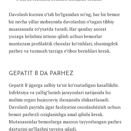
Davolash kursini o’tab bo’lganidan so’ng, har bir bemor
bir necha yillar mobaynida davolashni o’tagan tibbiy
muassasada ro’yxatda turadi. Har qanday asorat
yuzaga kelishini istisno qilish uchun bemorlar
muntazam profilaktik choralar ko’rishlari, shuningdek
parhez va turmush tarziga e’tibor berishlari kerak.
GEPATIT B DA PARHEZ
Gepatit B jigarga salbiy ta’sir ko’rsatadigan kasallikdir.
Infektsiya va yallig’lanish jarayonlari natijasida bu
muhim organ hujayraviy darajasida shikastlanadi.
Davolash paytida jigar faoliyatini osonlashtirish uchun
bemor parhezli oziqlanishga amal qilishi kerak.
Mutaxassislar bemorlarga maxsus tayyorlangan parhez
dasturini qo’llashni tavsiya qiladi.