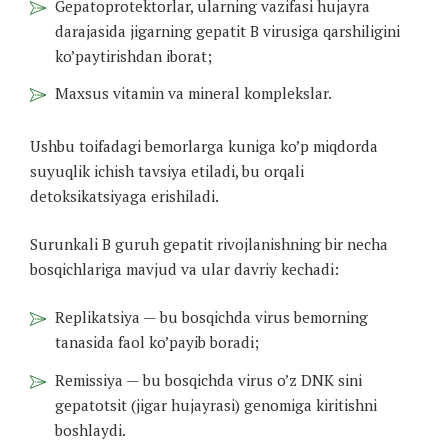
Gepatoprotektorlar, ularning vazifasi hujayra
darajasida jigarning gepatit B virusiga qarshiligini
ko’paytirishdan iborat;
Maxsus vitamin va mineral komplekslar.
Ushbu toifadagi bemorlarga kuniga ko’p miqdorda
suyuqlik ichish tavsiya etiladi, bu orqali
detoksikatsiyaga erishiladi.
Surunkali B guruh gepatit rivojlanishning bir necha
bosqichlariga mavjud va ular davriy kechadi:
Replikatsiya — bu bosqichda virus bemorning
tanasida faol ko’payib boradi;
Remissiya — bu bosqichda virus o’z DNK sini
gepatotsit (jigar hujayrasi) genomiga kiritishni
boshlaydi.