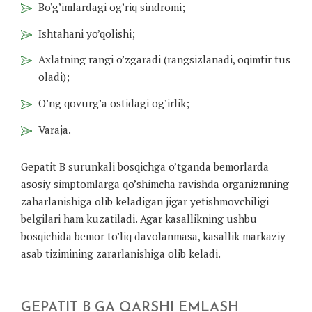
Bo’g’imlardagi og’riq sindromi;
Ishtahani yo’qolishi;
Axlatning rangi o’zgaradi (rangsizlanadi, oqimtir tus
oladi);
O’ng qovurg’a ostidagi og’irlik;
Varaja.
Gepatit B surunkali bosqichga o’tganda bemorlarda
asosiy simptomlarga qo’shimcha ravishda organizmning
zaharlanishiga olib keladigan jigar yetishmovchiligi
belgilari ham kuzatiladi. Agar kasallikning ushbu
bosqichida bemor to’liq davolanmasa, kasallik markaziy
asab tizimining zararlanishiga olib keladi.
GEPATIT B GA QARSHI EMLASH