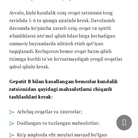
Avvalo, kishi kundalik oziq-ovqat ratsionini teng
ravishda 5-6 ta qismga ajratishi kerak. Davolanish
davomida ko’pincha zararli oziq-ovqat va spirtli
ichimliklarni iste’mol qilish bilan birga kechadigan
ommaviy bayramlarda ishtirok etish qat’iyan
taqiqlanadi. Kechqurun bemor ovqat hazm qilish
tizimiga kuchli ta’sir ko’rsatmaydigab yengil ovqatlar
qabul qilishi kerak.
Gepatit B bilan kasallangan bemorlar kundalik
ratsionidan quyidagi mahsulotlarni chiqarib
tashlashlari kerak:
Achchiq ovqatlar va ziravorlar;
Dudlangan va tuzlangan mahsulotlar;
Ko’p miqdorda efir moylari mavjud bo’lgan