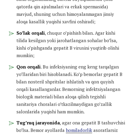
qatorda qin ajralmalari va erkak spermasida)
mavjud, shuning uchun himoyalanmagan jinsiy
aloqa kasallik yuqishi xavfini oshiradi;
So’lak orqali
, chuqur o’pishish bilan. Agar kishi
tilida kesilgan yoki jarohatlangan sohalar bo’lsa,
kishi o’pishganda gepatit B virusini yuqtirib olishi
mumkin;
Qon orqali
. Bu infeksiyaning eng keng tarqalgan
yo’llaridan biri hisoblanadi. Ko’p bemorlar gepatit B
bilan nosteril shpritslar ishlatish va qon quyish
orqali kasallanganlar. Bemorning infektsiyalangan
biologik materiali bilan aloqa qilish tegishli
sanitariya choralari o’tkazilmaydigan go’zallik
salonlarida yuqishi ham mumkin.
Tug’ruq jarayonida
, agar ona gepatit B tashuvchisi
bo’lsa. Bemor ayollarda
homiladorlik
asoratlarsiz