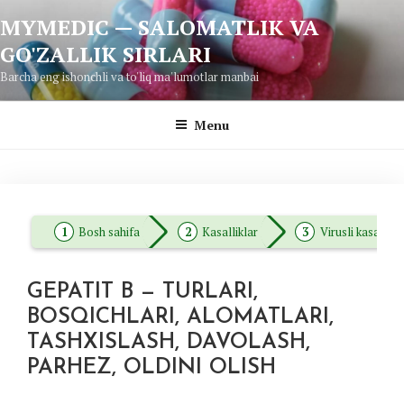
Skip
MYMEDIC — SALOMATLIK VA
to
GO'ZALLIK SIRLARI
content
Barcha eng ishonchli va to'liq ma'lumotlar manbai
Menu
Bosh sahifa
Kasalliklar
Virusli kasallikl
GEPATIT B — TURLARI,
BOSQICHLARI, ALOMATLARI,
TASHXISLASH, DAVOLASH,
PARHEZ, OLDINI OLISH