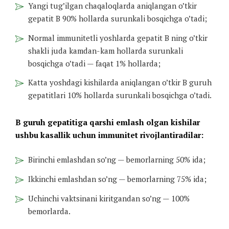
Yangi tug’ilgan chaqaloqlarda aniqlangan o’tkir
gepatit B 90% hollarda surunkali bosqichga o’tadi;
Normal immunitetli yoshlarda gepatit B ning o’tkir
shakli juda kamdan-kam hollarda surunkali
bosqichga o’tadi — faqat 1% hollarda;
Katta yoshdagi kishilarda aniqlangan o’tkir B guruh
gepatitlari 10% hollarda surunkali bosqichga o’tadi.
B guruh gepatitiga qarshi emlash olgan kishilar
ushbu kasallik uchun immunitet rivojlantiradilar:
Birinchi emlashdan so’ng — bemorlarning 50% ida;
Ikkinchi emlashdan so’ng — bemorlarning 75% ida;
Uchinchi vaktsinani kiritgandan so’ng — 100%
bemorlarda.