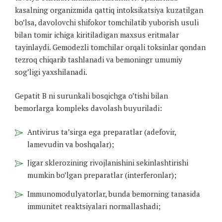
kasalning organizmida qattiq intoksikatsiya kuzatilgan
bo’lsa, davolovchi shifokor tomchilatib yuborish usuli
bilan tomir ichiga kiritiladigan maxsus eritmalar
tayinlaydi. Gemodezli tomchilar orqali toksinlar qondan
tezroq chiqarib tashlanadi va bemoningr umumiy
sog’ligi yaxshilanadi.
Gepatit B ni surunkali bosqichga o’tishi bilan
bemorlarga kompleks davolash buyuriladi:
Antivirus ta’sirga ega preparatlar (adefovir,
lamevudin va boshqalar);
Jigar sklerozining rivojlanishini sekinlashtirishi
mumkin bo’lgan preparatlar (interferonlar);
Immunomodulyatorlar, bunda bemorning tanasida
immunitet reaktsiyalari normallashadi;