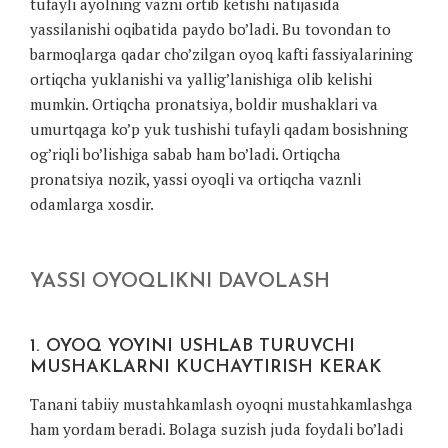
tufayli ayolning vazni ortib ketishi natijasida
yassilanishi oqibatida paydo bo’ladi. Bu tovondan to
barmoqlarga qadar cho’zilgan oyoq kafti fassiyalarining
ortiqcha yuklanishi va yallig’lanishiga olib kelishi
mumkin. Ortiqcha pronatsiya, boldir mushaklari va
umurtqaga ko’p yuk tushishi tufayli qadam bosishning
og’riqli bo’lishiga sabab ham bo’ladi. Ortiqcha
pronatsiya nozik, yassi oyoqli va ortiqcha vaznli
odamlarga xosdir.
YASSI OYOQLIKNI DAVOLASH
1. OYOQ YOYINI USHLAB TURUVCHI
MUSHAKLARNI KUCHAYTIRISH KERAK
Tanani tabiiy mustahkamlash oyoqni mustahkamlashga
ham yordam beradi. Bolaga suzish juda foydali bo’ladi