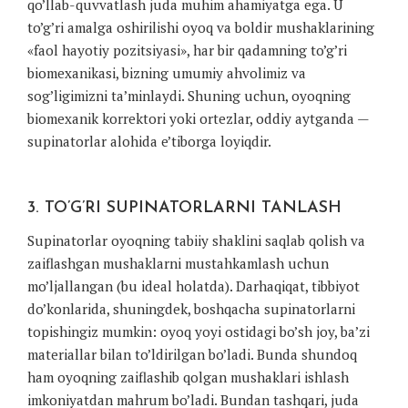
qo’llab-quvvatlash juda muhim ahamiyatga ega. U
to’g’ri amalga oshirilishi oyoq va boldir mushaklarining
«faol hayotiy pozitsiyasi», har bir qadamning to’g’ri
biomexanikasi, bizning umumiy ahvolimiz va
sog’ligimizni ta’minlaydi. Shuning uchun, oyoqning
biomexanik korrektori yoki ortezlar, oddiy aytganda —
supinatorlar alohida e’tiborga loyiqdir.
3. TO’G’RI SUPINATORLARNI TANLASH
Supinatorlar oyoqning tabiiy shaklini saqlab qolish va
zaiflashgan mushaklarni mustahkamlash uchun
mo’ljallangan (bu ideal holatda). Darhaqiqat, tibbiyot
do’konlarida, shuningdek, boshqacha supinatorlarni
topishingiz mumkin: oyoq yoyi ostidagi bo’sh joy, ba’zi
materiallar bilan to’ldirilgan bo’ladi. Bunda shundoq
ham oyoqning zaiflashib qolgan mushaklari ishlash
imkoniyatdan mahrum bo’ladi. Bundan tashqari, juda