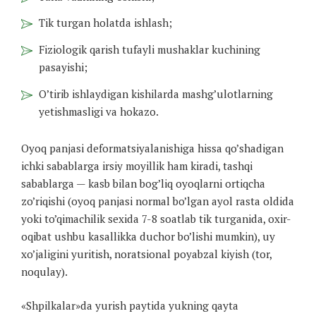
Tik turgan holatda ishlash;
Fiziologik qarish tufayli mushaklar kuchining
pasayishi;
O’tirib ishlaydigan kishilarda mashg’ulotlarning
yetishmasligi va hokazo.
Oyoq panjasi deformatsiyalanishiga hissa qo’shadigan
ichki sabablarga irsiy moyillik ham kiradi, tashqi
sabablarga — kasb bilan bog’liq oyoqlarni ortiqcha
zo’riqishi (oyoq panjasi normal bo’lgan ayol rasta oldida
yoki to’qimachilik sexida 7-8 soatlab tik turganida, oxir-
oqibat ushbu kasallikka duchor bo’lishi mumkin), uy
xo’jaligini yuritish, noratsional poyabzal kiyish (tor,
noqulay).
«Shpilkalar»da yurish paytida yukning qayta