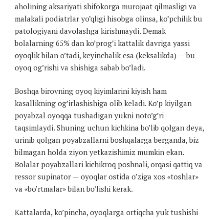
aholining aksariyati shifokorga murojaat qilmasligi va
malakali podiatrlar yo’qligi hisobga olinsa, ko’pchilik bu
patologiyani davolashga kirishmaydi. Demak
bolalarning 65% dan ko’prog’i kattalik davriga yassi
oyoqlik bilan o’tadi, keyinchalik esa (keksalikda) — bu
oyoq og’rishi va shishiga sabab bo’ladi.
Boshqa birovning oyoq kiyimlarini kiyish ham
kasallikning og’irlashishiga olib keladi. Ko’p kiyilgan
poyabzal oyoqqa tushadigan yukni noto’g’ri
taqsimlaydi. Shuning uchun kichkina bo’lib qolgan deya,
urinib qolgan poyabzallarni boshqalarga berganda, biz
bilmagan holda ziyon yetkazishimiz mumkin ekan.
Bolalar poyabzallari kichikroq poshnali, orqasi qattiq va
ressor supinator — oyoqlar ostida o’ziga xos «toshlar»
va «bo’rtmalar» bilan bo’lishi kerak.
Kattalarda, ko’pincha, oyoqlarga ortiqcha yuk tushishi