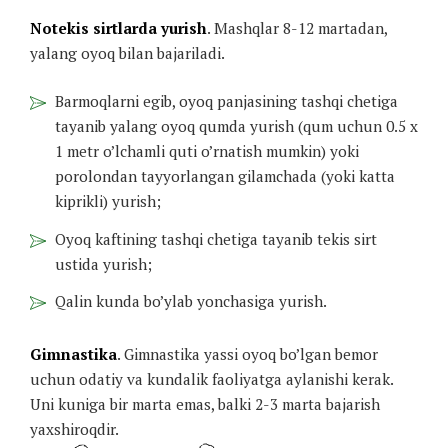
Notekis sirtlarda yurish
. Mashqlar 8-12 martadan,
yalang oyoq bilan bajariladi.
Barmoqlarni egib, oyoq panjasining tashqi chetiga
tayanib yalang oyoq qumda yurish (qum uchun 0.5 x
1 metr o’lchamli quti o’rnatish mumkin) yoki
porolondan tayyorlangan gilamchada (yoki katta
kiprikli) yurish;
Oyoq kaftining tashqi chetiga tayanib tekis sirt
ustida yurish;
Qalin kunda bo’ylab yonchasiga yurish.
Gimnastika
. Gimnastika yassi oyoq bo’lgan bemor
uchun odatiy va kundalik faoliyatga aylanishi kerak.
Uni kuniga bir marta emas, balki 2-3 marta bajarish
yaxshiroqdir.