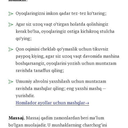
Oyoqlaringizni imkon qadar tez-tez ko’taring;
Agar siz uzoq vaqt o’tirgan holatda qolishingiz
kerak bo’lsa, oyoqlaringiz ostiga kichikroq stulcha
qo’ying;
Qon oqimini cheklab qo’ymaslik uchun tikuvsiz
paypoq kiying, agar siz uzoq vaqt davomida mashina
boshqarsangiz, oyoqlarini yozish uchun muntazam
ravishda tanaffus qiling;
Umumiy ahvolni yaxshilash uchun muntazam
ravishda mashqlar qiling; eng yaxshi mashq —
yurishdir.
Homilador ayollar uchun mashqlar→
Massaj.
Massaj qadim zamonlardan beri ma’lum
bo’lgan muolajadir. U mushaklarning charchog’ini