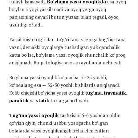
tufayli kamayadi.
Bo’ylama yassi oyoqlikda
esa oyoq
bo’ylama yoyi yassilanadi va oyoq yerga oyoq
panjasining deyarli butun yuzasi bilan tegadi, oyoq
uzunligi ortadi.
Yassilanish to’g’ridan-to’g’ri tana vazniga bog’liq: tana
vazni, demakki oyoqlarga tushadigan yuk qanchalik
katta bo’lsa, bo’ylama yassi oyoqlik shunchalik ko’proq
aniqlanadi. Bu patologiya asosan ayollarda uchraydi.
Bo’ylama yassi oyoqlik ko’pincha 16-25 yoshli,
ko’ndalang esa — 35-50 yoshli kishilarda aniqlanadi.
Kelib chiqishi bo’yicha yassi oyoqlik
tug’ma
,
travmatik
.
paralitik
va
statik
turlarga bo’linadi.
Tug’ma yassi oyoqlik
tashxisini 5-6 yoshdan oldin
qo’yish qiyin, chunki ushbu yoshgacha bo’lgan
bolalarda yassi oyoqlikning barcha elementlari