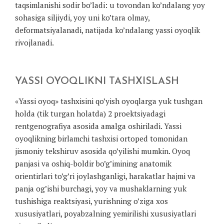
taqsimlanishi sodir bo’ladi: u tovondan ko’ndalang yoy
sohasiga siljiydi, yoy uni ko’tara olmay,
deformatsiyalanadi, natijada ko’ndalang yassi oyoqlik
rivojlanadi.
YASSI OYOQLIKNI TASHXISLASH
«Yassi oyoq» tashxisini qo’yish oyoqlarga yuk tushgan
holda (tik turgan holatda) 2 proektsiyadagi
rentgenografiya asosida amalga oshiriladi. Yassi
oyoqlikning birlamchi tashxisi ortoped tomonidan
jismoniy tekshiruv asosida qo’yilishi mumkin. Oyoq
panjasi va oshiq-boldir bo’g’imining anatomik
orientirlari to’g’ri joylashganligi, harakatlar hajmi va
panja og’ishi burchagi, yoy va mushaklarning yuk
tushishiga reaktsiyasi, yurishning o’ziga xos
xususiyatlari, poyabzalning yemirilishi xususiyatlari