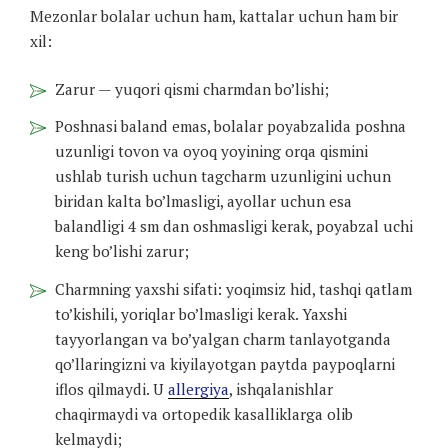
Mezonlar bolalar uchun ham, kattalar uchun ham bir
xil:
Zarur — yuqori qismi charmdan bo’lishi;
Poshnasi baland emas, bolalar poyabzalida poshna
uzunligi tovon va oyoq yoyining orqa qismini
ushlab turish uchun tagcharm uzunligini uchun
biridan kalta bo’lmasligi, ayollar uchun esa
balandligi 4 sm dan oshmasligi kerak, poyabzal uchi
keng bo’lishi zarur;
Charmning yaxshi sifati: yoqimsiz hid, tashqi qatlam
to’kishili, yoriqlar bo’lmasligi kerak. Yaxshi
tayyorlangan va bo’yalgan charm tanlayotganda
qo’llaringizni va kiyilayotgan paytda paypoqlarni
iflos qilmaydi. U
allergiya
, ishqalanishlar
chaqirmaydi va ortopedik kasalliklarga olib
kelmaydi;