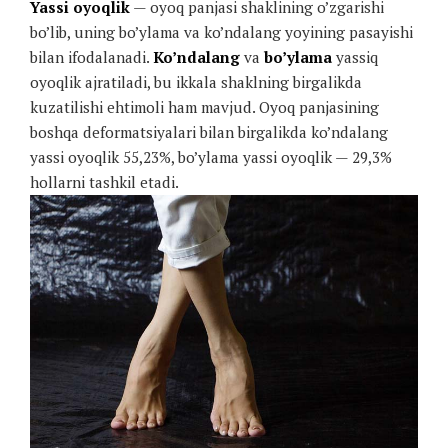
Yassi oyoqlik
— oyoq panjasi shaklining o’zgarishi
bo’lib, uning bo’ylama va ko’ndalang yoyining pasayishi
bilan ifodalanadi.
Ko’ndalang
va
bo’ylama
yassiq
oyoqlik ajratiladi, bu ikkala shaklning birgalikda
kuzatilishi ehtimoli ham mavjud. Oyoq panjasining
boshqa deformatsiyalari bilan birgalikda ko’ndalang
yassi oyoqlik 55,23%, bo’ylama yassi oyoqlik — 29,3%
hollarni tashkil etadi.