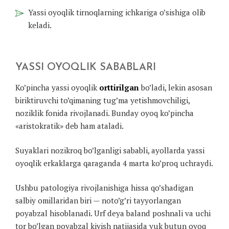
Yassi oyoqlik tirnoqlarning ichkariga o’sishiga olib
keladi.
YASSI OYOQLIK SABABLARI
Ko’pincha yassi oyoqlik
orttirilgan
bo’ladi, lekin asosan
biriktiruvchi to’qimaning tug’ma yetishmovchiligi,
noziklik fonida rivojlanadi. Bunday oyoq ko’pincha
«aristokratik» deb ham ataladi.
Suyaklari nozikroq bo’lganligi sababli, ayollarda yassi
oyoqlik erkaklarga qaraganda 4 marta ko’proq uchraydi.
Ushbu patologiya rivojlanishiga hissa qo’shadigan
salbiy omillaridan biri — noto’g’ri tayyorlangan
poyabzal hisoblanadi. Urf deya baland poshnali va uchi
tor bo’lgan poyabzal kiyish natijasida yuk butun oyoq