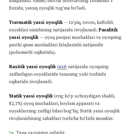
aniqlanadi. Ammo, barcha holatlarning taxminan 3
foizida, yassiq oyoqlik tug’ma bo’ladi.
Travmatik yassi oyoqlik
— to’piq, tovon, kaftoldi
suyaklari sinishining natijasida rivojlanadi.
Paralitik
yassi oyoqlik
— oyoq panjasi mushaklari va oyoqning
pastki qismi mushaklari falajlanishi natijasidir
(poliomielit oqibatida).
Raxitik yassi oyoqlik
raxit
natijasida oyoqning
zaiflashgan suyaklarida tananing yuki tushishi
oqibatida rivojlanadi.
Statik yassi oyoqlik
(eng ko’p uchraydigan shakli,
82,1%) oyoq mushaklari, boylam apparati va
suyaklarning zaifligi bilan bog’liq. Statik yassi oyoqlik
rivojlanishining sabablari turlicha bo’lishi mumkin:
Tana vaznining oshishi;