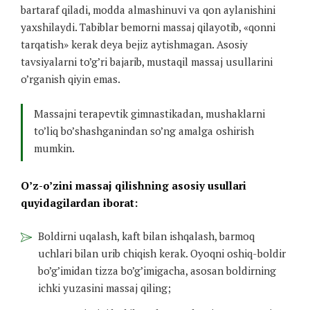
bartaraf qiladi, modda almashinuvi va qon aylanishini
yaxshilaydi. Tabiblar bemorni massaj qilayotib, «qonni
tarqatish» kerak deya bejiz aytishmagan. Asosiy
tavsiyalarni to’g’ri bajarib, mustaqil massaj usullarini
o’rganish qiyin emas.
Massajni terapevtik gimnastikadan, mushaklarni
to’liq bo’shashganindan so’ng amalga oshirish
mumkin.
O’z-o’zini massaj qilishning asosiy usullari
quyidagilardan iborat:
Boldirni uqalash, kaft bilan ishqalash, barmoq
uchlari bilan urib chiqish kerak. Oyoqni oshiq-boldir
bo’g’imidan tizza bo’g’imigacha, asosan boldirning
ichki yuzasini massaj qiling;