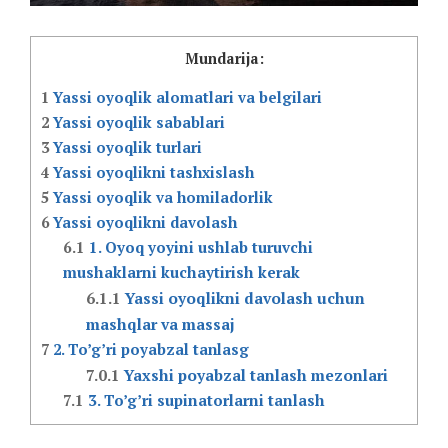
Mundarija:
1
Yassi oyoqlik alomatlari va belgilari
2
Yassi oyoqlik sabablari
3
Yassi oyoqlik turlari
4
Yassi oyoqlikni tashxislash
5
Yassi oyoqlik va homiladorlik
6
Yassi oyoqlikni davolash
6.1
1. Oyoq yoyini ushlab turuvchi
mushaklarni kuchaytirish kerak
6.1.1
Yassi oyoqlikni davolash uchun
mashqlar va massaj
7
2. To’g’ri poyabzal tanlasg
7.0.1
Yaxshi poyabzal tanlash mezonlari
7.1
3. To’g’ri supinatorlarni tanlash