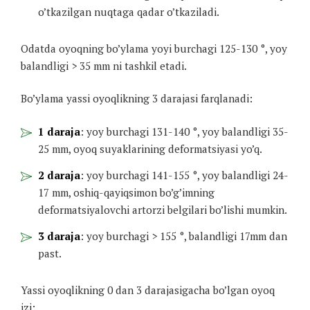
o’tkazilgan nuqtaga qadar o’tkaziladi.
Odatda oyoqning bo’ylama yoyi burchagi 125-130 °, yoy
balandligi > 35 mm ni tashkil etadi.
Bo’ylama yassi oyoqlikning 3 darajasi farqlanadi:
1 daraja
: yoy burchagi 131-140 °, yoy balandligi 35-
25 mm, oyoq suyaklarining deformatsiyasi yo’q.
2 daraja
: yoy burchagi 141-155 °, yoy balandligi 24-
17 mm, oshiq-qayiqsimon bo’g’imning
deformatsiyalovchi artorzi belgilari bo’lishi mumkin.
3 daraja
: yoy burchagi > 155 °, balandligi 17mm dan
past.
Yassi oyoqlikning 0 dan 3 darajasigacha bo’lgan oyoq
izi: