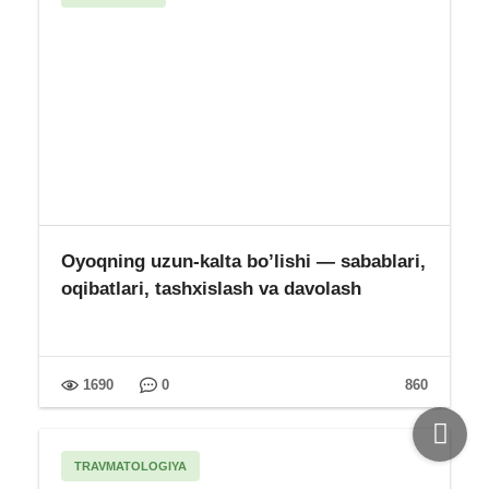
Oyoqning uzun-kalta bo’lishi — sabablari,
oqibatlari, tashxislash va davolash
1690
0
860
TRAVMATOLOGIYA