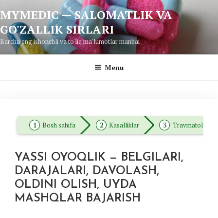
Skip
MYMEDIC — SALOMATLIK VA
to
GO'ZALLIK SIRLARI
content
Barcha eng ishonchli va to'liq ma'lumotlar manbai
Menu
Bosh sahifa
Kasalliklar
Travmatologiy
YASSI OYOQLIK — BELGILARI,
DARAJALARI, DAVOLASH,
OLDINI OLISH, UYDA
MASHQLAR BAJARISH