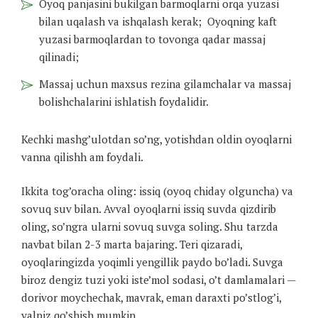
Oyoq panjasini bukilgan barmoqlarni orqa yuzasi
bilan uqalash va ishqalash kerak; Oyoqning kaft
yuzasi barmoqlardan to tovonga qadar massaj
qilinadi;
Massaj uchun maxsus rezina gilamchalar va massaj
bolishchalarini ishlatish foydalidir.
Kechki mashg’ulotdan so’ng, yotishdan oldin oyoqlarni
vanna qilishh am foydali.
Ikkita tog’oracha oling: issiq (oyoq chiday olguncha) va
sovuq suv bilan. Avval oyoqlarni issiq suvda qizdirib
oling, so’ngra ularni sovuq suvga soling. Shu tarzda
navbat bilan 2-3 marta bajaring. Teri qizaradi,
oyoqlaringizda yoqimli yengillik paydo bo’ladi. Suvga
biroz dengiz tuzi yoki iste’mol sodasi, o’t damlamalari —
dorivor moychechak, mavrak, eman daraxti po’stlog’i,
yalpiz qo’shish mumkin.