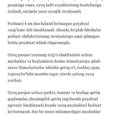
panjasiga emas, oyoq kafti suyaklarining boshchasiga
tushadi, natijada yassi oyoqlik rivojlanadi.
Poshnasi 4 sm dan baland bo’lmagan poyabzal
«sog’lom» deb hisoblanadi. Afsuski, ko’plab fabrikalar
podiatr-shifokorlarning tavsiyalariga amal qilmagan
holda poyabzal ishlab chiqarmoqda.
Oyoq panjasi yoyining to’g’ri shakllanishi uchun
mushaklar va boylamlarni doimo stimulyatsiya qilish
zarur. Stimulyatorlar sifatida qattiq o’t, toshlar, qum,
tuproq bo’lishi mumkin (agar ularda yalang oyoq
yurilsa).
Oyoq panjasi uchun parket, laminat va boshqa qattiq
qoplamalar, shuningdek qattiq tagcharmli poyabzal
agressiv hisoblanadi, bunda oyoq mushaklari faoliyat
ko’rsatmaydi. Har bir inson ishlamaydigan mushaklar