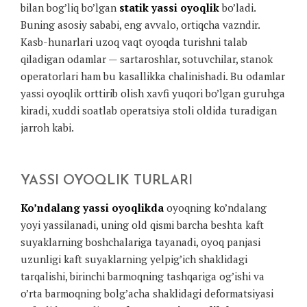
bilan bog’liq bo’lgan
statik yassi oyoqlik
bo’ladi.
Buning asosiy sababi, eng avvalo, ortiqcha vazndir.
Kasb-hunarlari uzoq vaqt oyoqda turishni talab
qiladigan odamlar — sartaroshlar, sotuvchilar, stanok
operatorlari ham bu kasallikka chalinishadi. Bu odamlar
yassi oyoqlik orttirib olish xavfi yuqori bo’lgan guruhga
kiradi, xuddi soatlab operatsiya stoli oldida turadigan
jarroh kabi.
YASSI OYOQLIK TURLARI
Ko’ndalang yassi oyoqlikda
oyoqning ko’ndalang
yoyi yassilanadi, uning old qismi barcha beshta kaft
suyaklarning boshchalariga tayanadi, oyoq panjasi
uzunligi kaft suyaklarning yelpig’ich shaklidagi
tarqalishi, birinchi barmoqning tashqariga og’ishi va
o’rta barmoqning bolg’acha shaklidagi deformatsiyasi