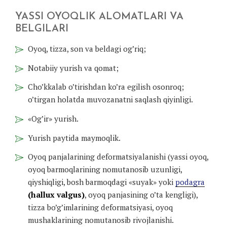
YASSI OYOQLIK ALOMATLARI VA
BELGILARI
Oyoq, tizza, son va beldagi og’riq;
Notabiiy yurish va qomat;
Cho’kkalab o’tirishdan ko’ra egilish osonroq;
o’tirgan holatda muvozanatni saqlash qiyinligi.
«Og’ir» yurish.
Yurish paytida maymoqlik.
Oyoq panjalarining deformatsiyalanishi (yassi oyoq,
oyoq barmoqlarining nomutanosib uzunligi,
qiyshiqligi, bosh barmoqdagi «suyak» yoki
podagra
(hallux valgus)
, oyoq panjasining o’ta kengligi),
tizza bo’g’imlarining deformatsiyasi, oyoq
mushaklarining nomutanosib rivojlanishi.