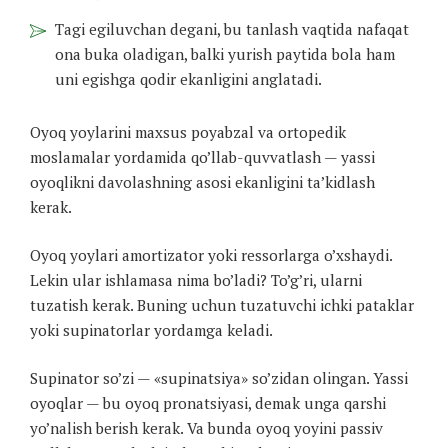
Tagi egiluvchan degani, bu tanlash vaqtida nafaqat
ona buka oladigan, balki yurish paytida bola ham
uni egishga qodir ekanligini anglatadi.
Oyoq yoylarini maxsus poyabzal va ortopedik
moslamalar yordamida qo’llab-quvvatlash — yassi
oyoqlikni davolashning asosi ekanligini ta’kidlash
kerak.
Oyoq yoylari amortizator yoki ressorlarga o’xshaydi.
Lekin ular ishlamasa nima bo’ladi? To’g’ri, ularni
tuzatish kerak. Buning uchun tuzatuvchi ichki pataklar
yoki supinatorlar yordamga keladi.
Supinator so’zi — «supinatsiya» so’zidan olingan. Yassi
oyoqlar — bu oyoq pronatsiyasi, demak unga qarshi
yo’nalish berish kerak. Va bunda oyoq yoyini passiv