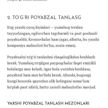
2. TO’G’RI POYABZAL TANLASG
Eng yaxshi oyoq kiyimlari — yumshoq teridan
tayyorlangan, egiluvchan tagcharmli va past poshnali
poyabzaldir. Krossovkalar ham (agar, albatta, bu yaxshi
kompaniya mahsuloti bo’lsa, soxta emas).
Poyabzalni to’g’ri tanlashni chaqaloqlikdan boshlash
kerak. Yumshoq to’qilgan paypoqchalar faqat emizikli
bolalarga mos keladi. Agar bola yurishni boshlasa,
poyabzal ham mos bo’lishi kerak. Afsuski, bugungi
kungi bozorda qayerdan olib kelingani noma’lum
ko’plab past sifatli, hatto zararli mahsulotlar mavjud.
YAXSHI POYABZAL TANLASH MEZONLARI