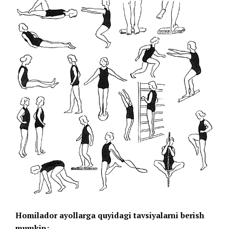
Homilador ayollarga quyidagi tavsiyalarni berish
mumkin: