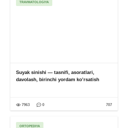
TRAVMATOLOGIYA
Suyak sinishi — tasnifi, asoratlari,
davolash, birinchi yordam ko’rsatish
7963
0
707
ORTOPEDIYA