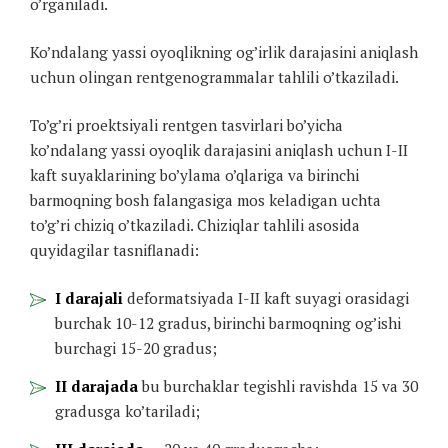
o’rganiladi.
Ko’ndalang yassi oyoqlikning og’irlik darajasini aniqlash
uchun olingan rentgenogrammalar tahlili o’tkaziladi.
To’g’ri proektsiyali rentgen tasvirlari bo’yicha
ko’ndalang yassi oyoqlik darajasini aniqlash uchun I-II
kaft suyaklarining bo’ylama o’qlariga va birinchi
barmoqning bosh falangasiga mos keladigan uchta
to’g’ri chiziq o’tkaziladi. Chiziqlar tahlili asosida
quyidagilar tasniflanadi:
I darajali
deformatsiyada I-II kaft suyagi orasidagi
burchak 10-12 gradus, birinchi barmoqning og’ishi
burchagi 15-20 gradus;
II darajada
bu burchaklar tegishli ravishda 15 va 30
gradusga ko’tariladi;