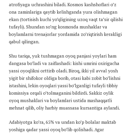
atrofiyaga uchrashini biladi. Kosmos kashshoflari o’z
ona zaminlariga qaytib kelishganda yura olishmagan
ekan (tortisish kuchi yo’qligining uzoq vaqt ta’sir qilishi
tufayli). Shundan so’ng kosmosda mushaklar va
boylamlarni trenajorlar yordamida zo’riqtirish kerakligi
qabul qilingan.
Shu tariqa, yuk tushmagan oyoq panjasi yoylari ham
dangasa bo’ladi va zaiflashadi: kishi umrini oxirigacha
yassi oyoqlikni orttirib oladi. Biroq, ikki yil avval yosh
yigit bir shifokor oldiga borib, otasi kabi zobit bo’lishni
istashini, lekin oyoqlari yassi bo’lganligi tufayli tibbiy
komissiya orqali o’tolmaganini bildirdi. Sakkiz oylik
oyoq mushaklari va boylamlari ustida mashaqqatli
mehnat qilib, oliy harbiy muassasa kursantiga aylandi.
Adabiyotga ko’ra, 65% va undan ko’p bolalar maktab
yoshiga qadar yassi oyoq bo’lib qolishadi. Agar