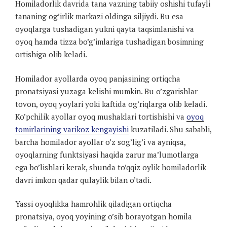
Homiladorlik davrida tana vazning tabiiy oshishi tufayli
tananing og’irlik markazi oldinga siljiydi. Bu esa
oyoqlarga tushadigan yukni qayta taqsimlanishi va
oyoq hamda tizza bo’g’imlariga tushadigan bosimning
ortishiga olib keladi.
Homilador ayollarda oyoq panjasining ortiqcha
pronatsiyasi yuzaga kelishi mumkin. Bu o’zgarishlar
tovon, oyoq yoylari yoki kaftida og’riqlarga olib keladi.
Ko’pchilik ayollar oyoq mushaklari tortishishi va
oyoq
tomirlarining varikoz kengayishi
kuzatiladi. Shu sababli,
barcha homilador ayollar o’z sog’lig’i va ayniqsa,
oyoqlarning funktsiyasi haqida zarur ma’lumotlarga
ega bo’lishlari kerak, shunda to’qqiz oylik homiladorlik
davri imkon qadar qulaylik bilan o’tadi.
Yassi oyoqlikka hamrohlik qiladigan ortiqcha
pronatsiya, oyoq yoyining o’sib borayotgan homila