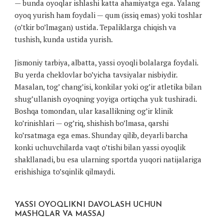
— bunda oyoqlar ishlashi katta ahamiyatga ega. Yalang
oyoq yurish ham foydali — qum (issiq emas) yoki toshlar
(o’tkir bo’lmagan) ustida. Tepaliklarga chiqish va
tushish, kunda ustida yurish.
Jismoniy tarbiya, albatta, yassi oyoqli bolalarga foydali.
Bu yerda cheklovlar bo’yicha tavsiyalar nisbiydir.
Masalan, tog’ chang’isi, konkilar yoki og’ir atletika bilan
shug’ullanish oyoqning yoyiga ortiqcha yuk tushiradi.
Boshqa tomondan, ular kasallikning og’ir klinik
ko’rinishlari — og’riq, shishish bo’lmasa, qarshi
ko’rsatmaga ega emas. Shunday qilib, deyarli barcha
konki uchuvchilarda vaqt o’tishi bilan yassi oyoqlik
shakllanadi, bu esa ularning sportda yuqori natijalariga
erishishiga to’sqinlik qilmaydi.
YASSI OYOQLIKNI DAVOLASH UCHUN
MASHQLAR VA MASSAJ