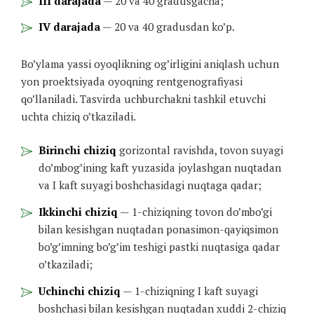
III darajada
— 20 va 40 gradusgacha;
IV darajada
— 20 va 40 gradusdan ko’p.
Bo’ylama yassi oyoqlikning og’irligini aniqlash uchun
yon proektsiyada oyoqning rentgenografiyasi
qo’llaniladi. Tasvirda uchburchakni tashkil etuvchi
uchta chiziq o’tkaziladi.
Birinchi chiziq
gorizontal ravishda, tovon suyagi
do’mbog’ining kaft yuzasida joylashgan nuqtadan
va I kaft suyagi boshchasidagi nuqtaga qadar;
Ikkinchi chiziq
— 1-chiziqning tovon do’mbo’gi
bilan kesishgan nuqtadan ponasimon-qayiqsimon
bo’g’imning bo’g’im teshigi pastki nuqtasiga qadar
o’tkaziladi;
Uchinchi chiziq
— 1-chiziqning I kaft suyagi
boshchasi bilan kesishgan nuqtadan xuddi 2-chiziq