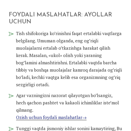
FOYDALI MASLAHATLAR: AYOLLAR
UCHUN
Tish shifokoriga ko’rinishni faqat ertalabki vaqtlarga
belgilang. Umuman olganda, eng og’riqli
muolajalarni ertalab o’tkazishga harakat qilish
kerak. Masalan, «ukol» olish yoki yaraning
bog’lamini almashtirishni. Ertalabki vaqtda barcha
tibbiy va boshqa muolajalar kamroq darajada og’riqli
bo’ladi, kechki vaqtga kelib esa organizmning og’riq
sezgirligi ortadi.
Agar vazningizni nazorat qilayotgan bo’lsangiz,
hech qachon pashtet va kakaoli ichimliklar iste’mol
qilmang.
Ozish uchun foydali maslahatlar→
Tunggi vaqtda jismoniy ishlar sonini kamaytiring, Bu