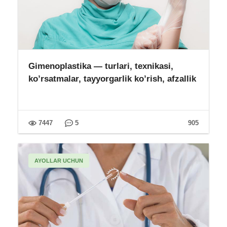
Gimenoplastika — turlari, texnikasi,
ko’rsatmalar, tayyorgarlik ko’rish, afzallik
7447
5
905
AYOLLAR UCHUN