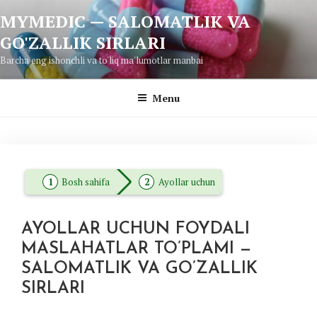
Skip
MYMEDIC — SALOMATLIK VA
to
GO'ZALLIK SIRLARI
content
Barcha eng ishonchli va to'liq ma'lumotlar manbai
Menu
Bosh sahifa
Ayollar uchun
AYOLLAR UCHUN FOYDALI
MASLAHATLAR TO’PLAMI —
SALOMATLIK VA GO’ZALLIK
SIRLARI