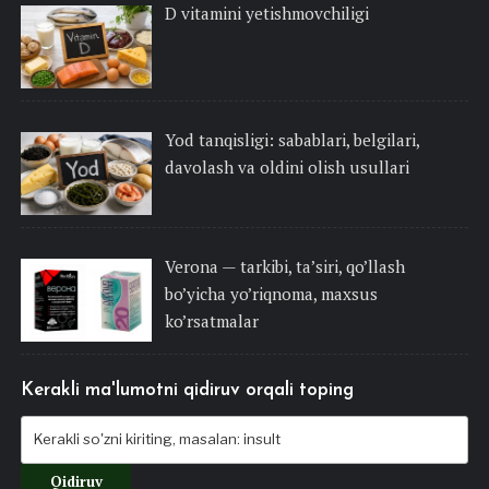
D vitamini yetishmovchiligi
Yod tanqisligi: sabablari, belgilari,
davolash va oldini olish usullari
Verona — tarkibi, ta’siri, qo’llash
bo’yicha yo’riqnoma, maxsus
ko’rsatmalar
Kerakli ma'lumotni qidiruv orqali toping