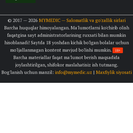
© 2017 — 2026
MYMEDIC — Salomatlik va go'zallik sirlari
Barcha huquqlar himoyalangan. Ma'lumotlarni ko'chirib olish
faqatgina sayt administratorlarining ruxsati bilan mumkin
hisoblanadi! Saytda 18 yoshdan kichik bo'lgan bolalar uchun
mo'ljallanmagan kontent mavjud bo'lishi mumkin.
18+
Barcha materiallar faqat ma'lumot berish maqsadida
joylashtirilgan, shifokor maslahatisiz ish tutmang.
Bog'lanish uchun manzil:
info@mymedic.uz
|
Maxfiylik siyosati