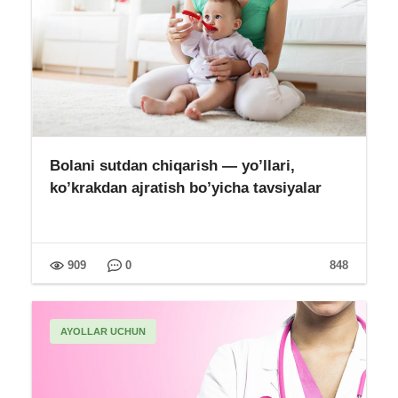
Bolani sutdan chiqarish — yo’llari,
ko’krakdan ajratish bo’yicha tavsiyalar
909
0
848
AYOLLAR UCHUN