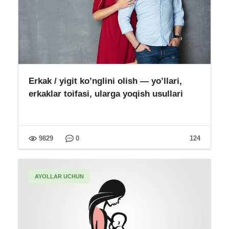
Erkak / yigit ko’nglini olish — yo’llari,
erkaklar toifasi, ularga yoqish usullari
9829
0
124
AYOLLAR UCHUN