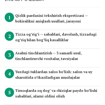
Qizlik pardasini tekshirish ekspertizasi —
bokiralikni aniqlash usullari, jarayoni
Tizza og’rig’i — sabablari, davolash, tizzadagi
og’riq bilan bog’liq kasalliklar
Asabni tinchlantirish — 3 samarli usul,
tinchlantiruvchi vositalar, tavsiyalar
Yuzdagi tuklardan xalos bo’lish: salon va uy
sharoitida o’tkaziladigan muolajalar
Tirnoqlarda oq dog’ va chiziqlar paydo bo’lishi
sabablari, ularni oldini olish