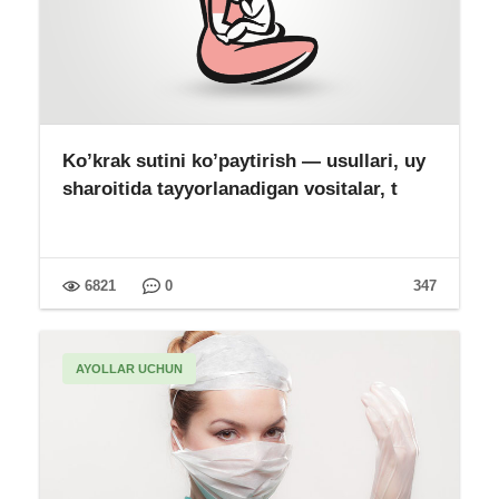
Ko’krak sutini ko’paytirish — usullari, uy
sharoitida tayyorlanadigan vositalar, t
6821
0
347
AYOLLAR UCHUN