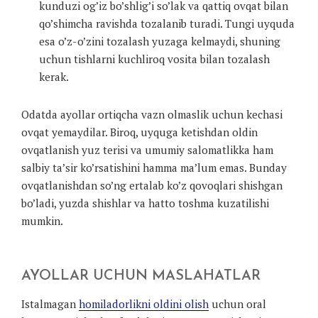
kunduzi og’iz bo’shlig’i so’lak va qattiq ovqat bilan
qo’shimcha ravishda tozalanib turadi. Tungi uyquda
esa o’z-o’zini tozalash yuzaga kelmaydi, shuning
uchun tishlarni kuchliroq vosita bilan tozalash
kerak.
Odatda ayollar ortiqcha vazn olmaslik uchun kechasi
ovqat yemaydilar. Biroq, uyquga ketishdan oldin
ovqatlanish yuz terisi va umumiy salomatlikka ham
salbiy ta’sir ko’rsatishini hamma ma’lum emas. Bunday
ovqatlanishdan so’ng ertalab ko’z qovoqlari shishgan
bo’ladi, yuzda shishlar va hatto toshma kuzatilishi
mumkin.
AYOLLAR UCHUN MASLAHATLAR
Istalmagan
homiladorlikni oldini olish
uchun oral