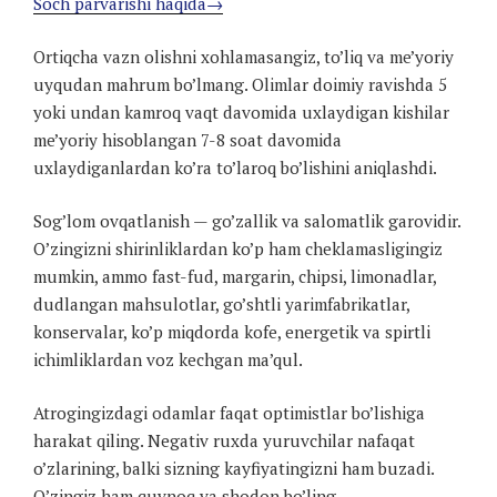
Soch parvarishi haqida→
Ortiqcha vazn olishni xohlamasangiz, to’liq va me’yoriy
uyqudan mahrum bo’lmang. Olimlar doimiy ravishda 5
yoki undan kamroq vaqt davomida uxlaydigan kishilar
me’yoriy hisoblangan 7-8 soat davomida
uxlaydiganlardan ko’ra to’laroq bo’lishini aniqlashdi.
Sog’lom ovqatlanish — go’zallik va salomatlik garovidir.
O’zingizni shirinliklardan ko’p ham cheklamasligingiz
mumkin, ammo fast-fud, margarin, chipsi, limonadlar,
dudlangan mahsulotlar, go’shtli yarimfabrikatlar,
konservalar, ko’p miqdorda kofe, energetik va spirtli
ichimliklardan voz kechgan ma’qul.
Atrogingizdagi odamlar faqat optimistlar bo’lishiga
harakat qiling. Negativ ruxda yuruvchilar nafaqat
o’zlarining, balki sizning kayfiyatingizni ham buzadi.
O’zingiz ham quvnoq va shodon bo’ling.