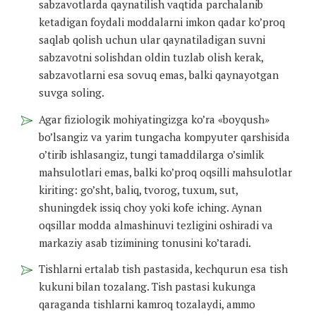
sabzavotlarda qaynatilish vaqtida parchalanib
ketadigan foydali moddalarni imkon qadar ko’proq
saqlab qolish uchun ular qaynatiladigan suvni
sabzavotni solishdan oldin tuzlab olish kerak,
sabzavotlarni esa sovuq emas, balki qaynayotgan
suvga soling.
Agar fiziologik mohiyatingizga ko’ra «boyqush»
bo’lsangiz va yarim tungacha kompyuter qarshisida
o’tirib ishlasangiz, tungi tamaddilarga o’simlik
mahsulotlari emas, balki ko’proq oqsilli mahsulotlar
kiriting: go’sht, baliq, tvorog, tuxum, sut,
shuningdek issiq choy yoki kofe iching. Aynan
oqsillar modda almashinuvi tezligini oshiradi va
markaziy asab tizimining tonusini ko’taradi.
Tishlarni ertalab tish pastasida, kechqurun esa tish
kukuni bilan tozalang. Tish pastasi kukunga
qaraganda tishlarni kamroq tozalaydi, ammo