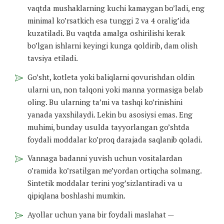
vaqtda mushaklarning kuchi kamaygan bo’ladi, eng
minimal ko’rsatkich esa tunggi 2 va 4 oralig’ida
kuzatiladi. Bu vaqtda amalga oshirilishi kerak
bo’lgan ishlarni keyingi kunga qoldirib, dam olish
tavsiya etiladi.
Go’sht, kotleta yoki baliqlarni qovurishdan oldin
ularni un, non talqoni yoki manna yormasiga belab
oling. Bu ularning ta’mi va tashqi ko’rinishini
yanada yaxshilaydi. Lekin bu asosiysi emas. Eng
muhimi, bunday usulda tayyorlangan go’shtda
foydali moddalar ko’proq darajada saqlanib qoladi.
Vannaga badanni yuvish uchun vositalardan
o’ramida ko’rsatilgan me’yordan ortiqcha solmang.
Sintetik moddalar terini yog’sizlantiradi va u
qipiqlana boshlashi mumkin.
Ayollar uchun yana bir foydali maslahat —