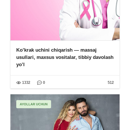
Ko’krak uchini chiqarish — massaj
usullari, maxsus vositalar, tibbiy davolash
yo’l
1332
0
512
AYOLLAR UCHUN