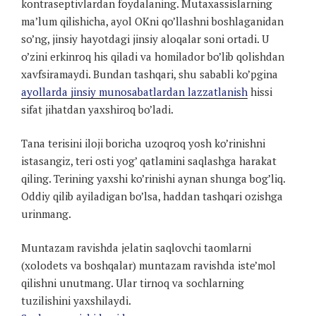
kontraseptivlardan foydalaning. Mutaxassislarning
ma’lum qilishicha, ayol OKni qo’llashni boshlaganidan
so’ng, jinsiy hayotdagi jinsiy aloqalar soni ortadi. U
o’zini erkinroq his qiladi va homilador bo’lib qolishdan
xavfsiramaydi. Bundan tashqari, shu sababli ko’pgina
ayollarda jinsiy munosabatlardan lazzatlanish
hissi
sifat jihatdan yaxshiroq bo’ladi.
Tana terisini iloji boricha uzoqroq yosh ko’rinishni
istasangiz, teri osti yog’ qatlamini saqlashga harakat
qiling. Terining yaxshi ko’rinishi aynan shunga bog’liq.
Oddiy qilib ayiladigan bo’lsa, haddan tashqari ozishga
urinmang.
Muntazam ravishda jelatin saqlovchi taomlarni
(xolodets va boshqalar) muntazam ravishda iste’mol
qilishni unutmang. Ular tirnoq va sochlarning
tuzilishini yaxshilaydi.