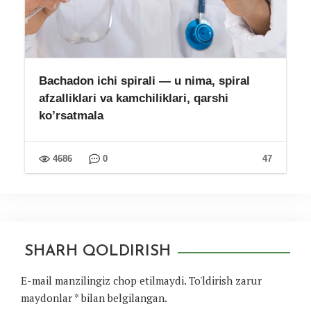
Bachadon ichi spirali — u nima, spiral
afzalliklari va kamchiliklari, qarshi
ko’rsatmala
4686
0
47
SHARH QOLDIRISH
E-mail manzilingiz chop etilmaydi.
To'ldirish zarur
maydonlar
*
bilan belgilangan.