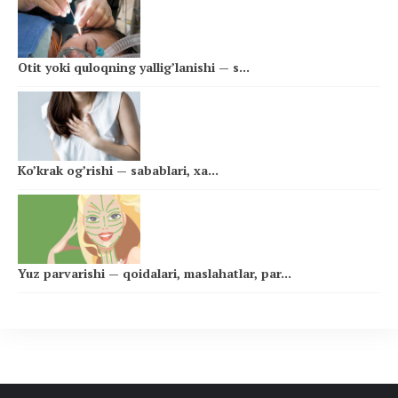
Otit yoki quloqning yallig’lanishi — s...
Ko’krak og’rishi — sabablari, xa...
Yuz parvarishi — qoidalari, maslahatlar, par...