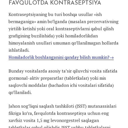
FAVQULOTDA KONTRASEPTSIYA
Kontraseptsiyaning bu turi boshqa usullar «ish
bermaganiga» amin bo’lganda (masalan prezervativning
yirtilib ketishi yoki oral kontraseptivlarni qabul qilish
grafigining buzilishida) yoki homiladorlikdan
himoyalanish usullari umuman qo’llanilmagan hollarda
ishlatiladi.
Homiladorlik boshlanganini qanday bilish mumkin?→
Bunday vositalarda asosiy ta’sir qiluvchi vosita sifatida
gormonal-aktiv preparatlar (tabletkalar) yoki mis
saqlovchi moddalar (bachadon ichi vositalari sifatida)
qo’llaniladi.
Jahon sog’liqni saqlash tashkiloti (JSST) mutaxassislari
fikriga ko’ra, favqulotda kontraseptisya uchun eng
xavfsiz vosita 1,5 mg levonorgestrel saqlagan
tabletkalar qabul qilishdir. JSST ushbu tabletkalarni