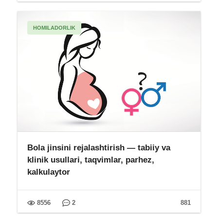
HOMILADORLIK
Bola jinsini rejalashtirish — tabiiy va
klinik usullari, taqvimlar, parhez,
kalkulaytor
8556
2
881