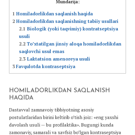
Mundarija:
1
Homiladorlikdan saqlanish haqida
2
Homiladorlikdan saqlanishning tabiiy usullari
2.1
Biologik (yoki taqvimiy) kontratseptsiya
usuli
2.2
To’xtatilgan jinsiy aloqa homiladorlikdan
saqlovchi usul emas
2.3
Laktatsion amenoreya usuli
3
Favqulotda kontraseptsiya
HOMILADORLIKDAN SAQLANISH
HAQIDA
Dastavval zamnavoiy tibbiyotning asosiy
postulatlaridan birini keltirib o’tish joiz: «eng yaxshi
davolash usuli — bu profilaktika». Bugungi kunda
zamonaviy, samarali va xavfsiz bo’lgan kontraseptsiya