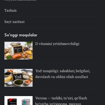
Tashxis
Sayt xaritasi
So'nggi maqolalar
D vitamini yetishmovchiligi
Yod tanqisligi: sabablari, belgilari,
davolash va oldini olish usullari
Verona — tarkibi, ta’siri, qo’llash
bo’yicha yo’riqnoma, maxsus