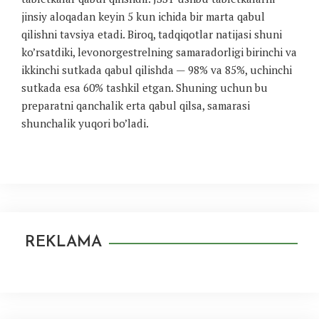
jinsiy aloqadan keyin 5 kun ichida bir marta qabul
qilishni tavsiya etadi. Biroq, tadqiqotlar natijasi shuni
ko’rsatdiki, levonorgestrelning samaradorligi birinchi va
ikkinchi sutkada qabul qilishda — 98% va 85%, uchinchi
sutkada esa 60% tashkil etgan. Shuning uchun bu
preparatni qanchalik erta qabul qilsa, samarasi
shunchalik yuqori bo’ladi.
REKLAMA