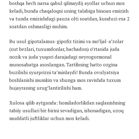
boshqa hech narsa qabul qilmaydi) ayollar uchun mos
keladi, bunda chaqaloqni uning talabiga binoan emizish
va tunda emizishdagi pauza olti soatdan, kunduzi esa 2
soatdan oshmasligi muhim.
Bu usul gipotalamus-gipofiz tizimi va mo’ljal-a’zolar
(sut bezlari, tuxumdonlar, bachadon) o’rtasida juda
nozik va juda yuqori darajadagi neyrogormonal
munosabatga asoslangan. Tartibning hatto ozgina
buzilishi syurprizni ta’minlaydi! Bunda ovulyatsiya
boshlanishi mumkin va shunga mos ravishda tuxum
hujayraning urug’lantirilishi ham.
Xulosa qilib aytganda: homiladorlikdan saqlanishning
tabiiy usullari bir-birini sevadigan, ishonadigan, uzoq
muddatli juftliklar uchun mos keladi.