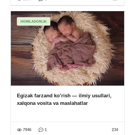
HOMILADORLIK
Egizak farzand ko’rish — ilmiy usullari,
xalqona vosita va maslahatlar
7946
1
234