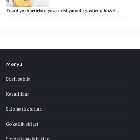
Yuzni yoshartirish: yuz terisi yanada yoshroq ko&#...
Menyu
Bosh sahifa
Kasalliklar
Salomatlik sirlari
Go'zallik sirlari
Foydali maslahatlar