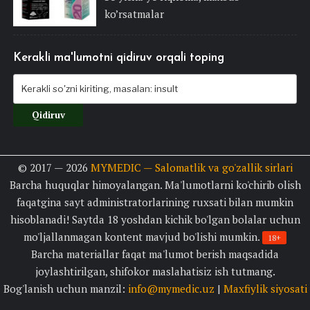
ko’rsatmalar
Kerakli ma'lumotni qidiruv orqali toping
© 2017 — 2026
MYMEDIC — Salomatlik va go'zallik sirlari
Barcha huquqlar himoyalangan. Ma'lumotlarni ko'chirib olish
faqatgina sayt administratorlarining ruxsati bilan mumkin
hisoblanadi! Saytda 18 yoshdan kichik bo'lgan bolalar uchun
mo'ljallanmagan kontent mavjud bo'lishi mumkin.
18+
Barcha materiallar faqat ma'lumot berish maqsadida
joylashtirilgan, shifokor maslahatisiz ish tutmang.
Bog'lanish uchun manzil:
info@mymedic.uz
|
Maxfiylik siyosati