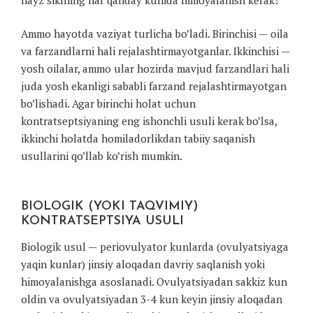
Ammo hayotda vaziyat turlicha bo’ladi. Birinchisi — oila
va farzandlarni hali rejalashtirmayotganlar. Ikkinchisi —
yosh oilalar, ammo ular hozirda mavjud farzandlari hali
juda yosh ekanligi sababli farzand rejalashtirmayotgan
bo’lishadi. Agar birinchi holat uchun
kontratseptsiyaning eng ishonchli usuli kerak bo’lsa,
ikkinchi holatda homiladorlikdan tabiiy saqanish
usullarini qo’llab ko’rish mumkin.
BIOLOGIK (YOKI TAQVIMIY)
KONTRATSEPTSIYA USULI
Biologik usul — periovulyator kunlarda (ovulyatsiyaga
yaqin kunlar) jinsiy aloqadan davriy saqlanish yoki
himoyalanishga asoslanadi. Ovulyatsiyadan sakkiz kun
oldin va ovulyatsiyadan 3-4 kun keyin jinsiy aloqadan