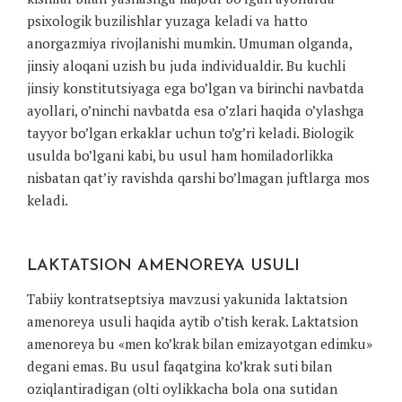
psixologik buzilishlar yuzaga keladi va hatto
anorgazmiya rivojlanishi mumkin. Umuman olganda,
jinsiy aloqani uzish bu juda individualdir. Bu kuchli
jinsiy konstitutsiyaga ega bo’lgan va birinchi navbatda
ayollari, o’ninchi navbatda esa o’zlari haqida o’ylashga
tayyor bo’lgan erkaklar uchun to’g’ri keladi. Biologik
usulda bo’lgani kabi, bu usul ham homiladorlikka
nisbatan qat’iy ravishda qarshi bo’lmagan juftlarga mos
keladi.
LAKTATSION AMENOREYA USULI
Tabiiy kontratseptsiya mavzusi yakunida laktatsion
amenoreya usuli haqida aytib o’tish kerak. Laktatsion
amenoreya bu «men ko’krak bilan emizayotgan edimku»
degani emas. Bu usul faqatgina ko’krak suti bilan
oziqlantiradigan (olti oylikkacha bola ona sutidan