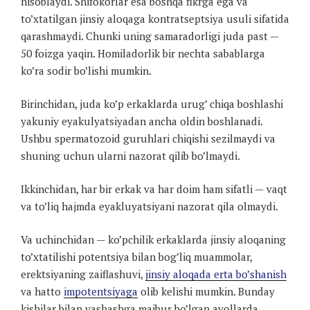
hisoblaydi. Shifokorlar esa boshqa fikrga ega va
to’xtatilgan jinsiy aloqaga kontratseptsiya usuli sifatida
qarashmaydi. Chunki uning samaradorligi juda past —
50 foizga yaqin. Homiladorlik bir nechta sabablarga
ko’ra sodir bo’lishi mumkin.
Birinchidan, juda ko’p erkaklarda urug’ chiqa boshlashi
yakuniy eyakulyatsiyadan ancha oldin boshlanadi.
Ushbu spermatozoid guruhlari chiqishi sezilmaydi va
shuning uchun ularni nazorat qilib bo’lmaydi.
Ikkinchidan, har bir erkak va har doim ham sifatli — vaqt
va to’liq hajmda eyakluyatsiyani nazorat qila olmaydi.
Va uchinchidan — ko’pchilik erkaklarda jinsiy aloqaning
to’xtatilishi potentsiya bilan bog’liq muammolar,
erektsiyaning zaiflashuvi,
jinsiy aloqada erta bo’shanish
va hatto
impotentsiyaga
olib kelishi mumkin. Bunday
kishilar bilan yashashga majbur bo’lgan ayollarda