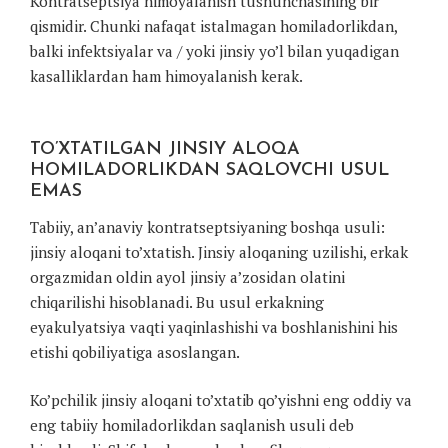
Kontratseptsiya himoyalanish tushunchasining bir
qismidir. Chunki nafaqat istalmagan homiladorlikdan,
balki infektsiyalar va / yoki jinsiy yo’l bilan yuqadigan
kasalliklardan ham himoyalanish kerak.
TO’XTATILGAN JINSIY ALOQA
HOMILADORLIKDAN SAQLOVCHI USUL
EMAS
Tabiiy, an’anaviy kontratseptsiyaning boshqa usuli:
jinsiy aloqani to’xtatish. Jinsiy aloqaning uzilishi, erkak
orgazmidan oldin ayol jinsiy a’zosidan olatini
chiqarilishi hisoblanadi. Bu usul erkakning
eyakulyatsiya vaqti yaqinlashishi va boshlanishini his
etishi qobiliyatiga asoslangan.
Ko’pchilik jinsiy aloqani to’xtatib qo’yishni eng oddiy va
eng tabiiy homiladorlikdan saqlanish usuli deb