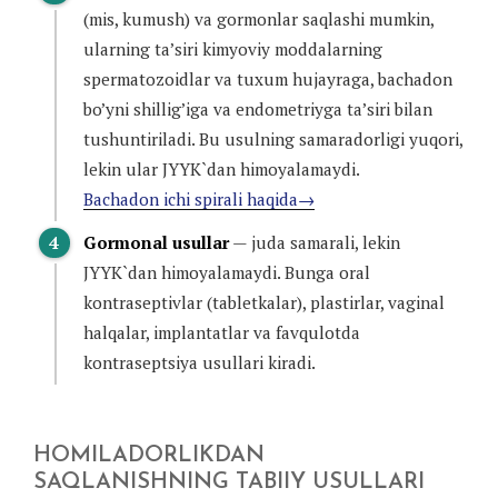
(mis, kumush) va gormonlar saqlashi mumkin,
ularning ta’siri kimyoviy moddalarning
spermatozoidlar va tuxum hujayraga, bachadon
bo’yni shillig’iga va endometriyga ta’siri bilan
tushuntiriladi. Bu usulning samaradorligi yuqori,
lekin ular JYYK`dan himoyalamaydi.
Bachadon ichi spirali haqida→
Gormonal usullar
— juda samarali, lekin
JYYK`dan himoyalamaydi. Bunga oral
kontraseptivlar (tabletkalar), plastirlar, vaginal
halqalar, implantatlar va favqulotda
kontraseptsiya usullari kiradi.
HOMILADORLIKDAN
SAQLANISHNING TABIIY USULLARI