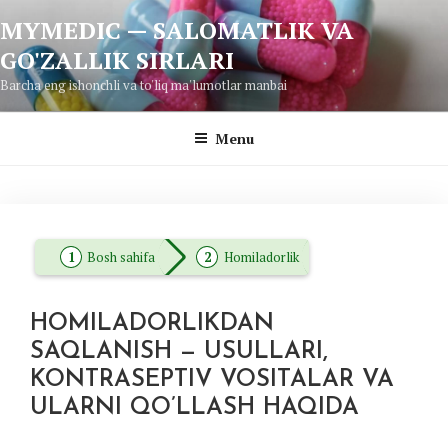
Skip
MYMEDIC — SALOMATLIK VA
to
GO'ZALLIK SIRLARI
content
Barcha eng ishonchli va to'liq ma'lumotlar manbai
Menu
Bosh sahifa
Homiladorlik
HOMILADORLIKDAN
SAQLANISH — USULLARI,
KONTRASEPTIV VOSITALAR VA
ULARNI QO’LLASH HAQIDA