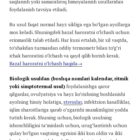
saqlanish yoki samaraliroq himoyalanish usullaridan
foydalanish tavsiya etiladi.
Bu usul faqat normal hayz sikliga ega bo’lgan ayollarga
mos keladi. Shuningdek bazal haroratni o’lchash uchun
erinmaslik talab etiladi. Har kuni ertalab, bir xil vaqtda,
to’shakdan turmasdan oddiy termometr bilan to’g’ri
ichak haroratini o’lchash va qayd qilib borish kerak.
Bazal haroratni o’lchash haqida→
Biologik usuldan (boshqa nomlari kalendar, ritmik
yoki simptotermal usul)
foydalanishga qaror
qilganlar, ovulyatsiya va hayz ko’rishning boshlanishi
ayolning hissiy holatiga,
stresslar
, infektsion kasalliklar,
iqlim sharoitlariga qarab o’zgarishi mumkinligini yodda
tutish kerak. Shuning uchun, biologik usulning
ishonchliligini ta’minlash uchun, urug’lantirish uchun
qulay bo’lgan vaqtning egrisini ikki kun oldin va ikki