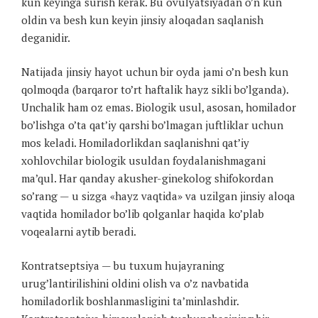
kun keyinga surish kerak. Bu ovulyatsiyadan o’n kun
oldin va besh kun keyin jinsiy aloqadan saqlanish
deganidir.
Natijada jinsiy hayot uchun bir oyda jami o’n besh kun
qolmoqda (barqaror to’rt haftalik hayz sikli bo’lganda).
Unchalik ham oz emas. Biologik usul, asosan, homilador
bo’lishga o’ta qat’iy qarshi bo’lmagan juftliklar uchun
mos keladi. Homiladorlikdan saqlanishni qat’iy
xohlovchilar biologik usuldan foydalanishmagani
ma’qul. Har qanday akusher-ginekolog shifokordan
so’rang — u sizga «hayz vaqtida» va uzilgan jinsiy aloqa
vaqtida homilador bo’lib qolganlar haqida ko’plab
voqealarni aytib beradi.
Kontratseptsiya — bu tuxum hujayraning
urug’lantirilishini oldini olish va o’z navbatida
homiladorlik boshlanmasligini ta’minlashdir.