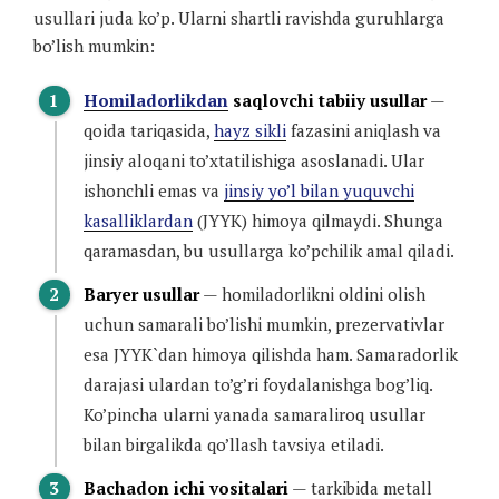
usullari juda ko’p. Ularni shartli ravishda guruhlarga
bo’lish mumkin:
Homiladorlikdan
saqlovchi tabiiy usullar
—
qoida tariqasida,
hayz sikli
fazasini aniqlash va
jinsiy aloqani to’xtatilishiga asoslanadi. Ular
ishonchli emas va
jinsiy yo’l bilan yuquvchi
kasalliklardan
(JYYK) himoya qilmaydi. Shunga
qaramasdan, bu usullarga ko’pchilik amal qiladi.
Baryer usullar
— homiladorlikni oldini olish
uchun samarali bo’lishi mumkin, prezervativlar
esa JYYK`dan himoya qilishda ham. Samaradorlik
darajasi ulardan to’g’ri foydalanishga bog’liq.
Ko’pincha ularni yanada samaraliroq usullar
bilan birgalikda qo’llash tavsiya etiladi.
Bachadon ichi vositalari
— tarkibida metall