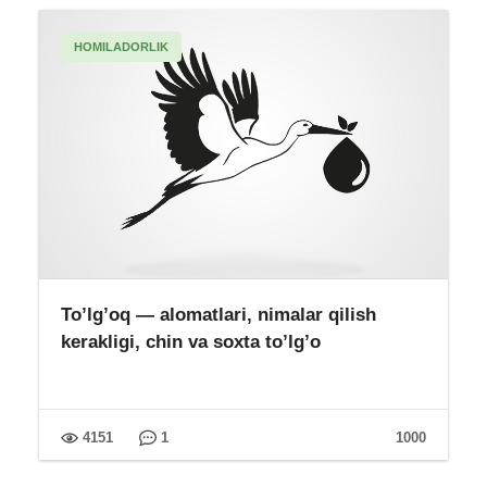
HOMILADORLIK
To’lg’oq — alomatlari, nimalar qilish
kerakligi, chin va soxta to’lg’o
4151
1
1000