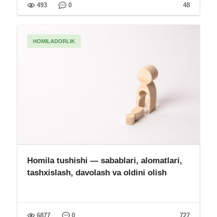
493
0
48
HOMILADORLIK
Homila tushishi — sabablari, alomatlari,
tashxislash, davolash va oldini olish
6877
0
727