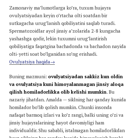
Zamonaviy ma’lumotlarga ko’ra, tuxum hujayra
ovulyatsiyadan keyin o’rtacha olti soatdan bir
sutkagacha urug’lanish qobiliyatini saqlab turadi.
Spermatozoidlar ayol jinsiy a’zolarida 2-8 kungacha
yashashga qodir, lekin tuxumni urug’lantirish
qobiliyatiga faqatgina bachadonda va bachadon nayida
olti-yetti soat bo’lganidan so’ng erishadi.
Ovulyatsiya haqida→
Buning mazmuni:
ovulyatsiyadan sakkiz kun oldin
va ovulyatsiya kuni himoyalanmagan jinsiy aloqa
qilish homiladorlikka olib kelishi mumkin
. Bu
nazariy jihatdan. Amalda — siklning har qanday kunida
homilador bo’lib qolish mumkin. Chunki insonda
nafaqat barmoq izlari va ko’z rangi, balki uning o’zi va
jinsiy hujayralarining hayot davomiyligi ham
individualdir. Shu sababli, istalmagan homiladorlikdan
hayz siklning har qanday kunida himoyalanish kerak!