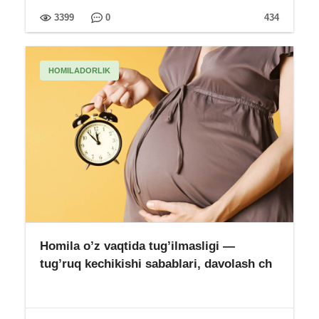
3399
0
434
HOMILADORLIK
Homila o’z vaqtida tug’ilmasligi —
tug’ruq kechikishi sabablari, davolash ch