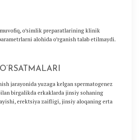
vofiq, o’simlik preparatlarining klinik
arametrlarni alohida o’rganish talab etilmaydi.
O’RSATMALARI
lanish jarayonida yuzaga kelgan spermatogenez
ilan birgalikda erkaklarda jinsiy sohaning
yishi, erektsiya zaifligi, jinsiy aloqaning erta