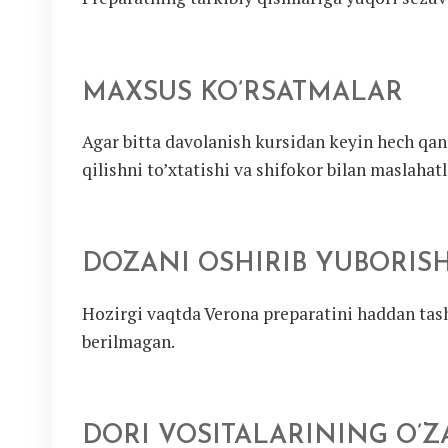
MAXSUS KO’RSATMALAR
Agar bitta davolanish kursidan keyin hech qan
qilishni to’xtatishi va shifokor bilan maslahat
DOZANI OSHIRIB YUBORIS
Hozirgi vaqtda Verona preparatini haddan tash
berilmagan.
DORI VOSITALARINING O’ZA