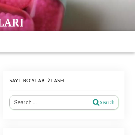
LARI
SAYT BO’YLAB IZLASH
Search
Search
for: