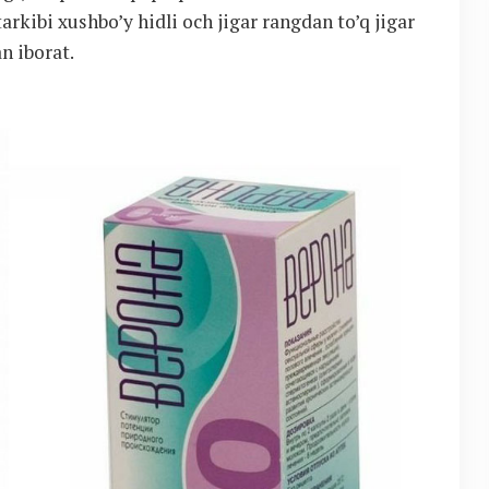
rkibi xushbo’y hidli och jigar rangdan to’q jigar
n iborat.