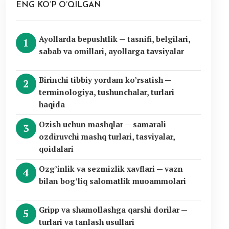
ENG KO’P O’QILGAN
Ayollarda bepushtlik — tasnifi, belgilari,
sabab va omillari, ayollarga tavsiyalar
Birinchi tibbiy yordam ko’rsatish —
terminologiya, tushunchalar, turlari
haqida
Ozish uchun mashqlar — samarali
ozdiruvchi mashq turlari, tasviyalar,
qoidalari
Ozg’inlik va sezmizlik xavflari — vazn
bilan bog’liq salomatlik muoammolari
Gripp va shamollashga qarshi dorilar —
turlari va tanlash usullari