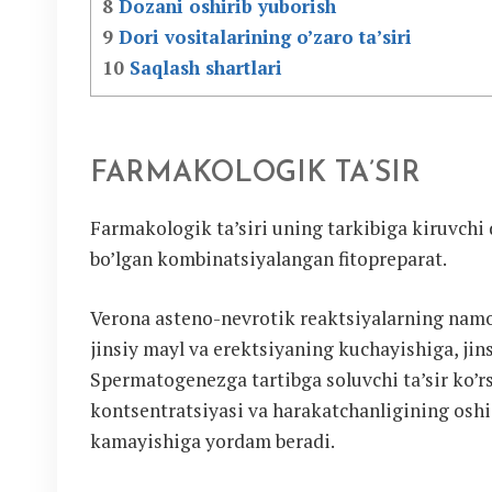
8
Dozani oshirib yuborish
9
Dori vositalarining o’zaro ta’siri
10
Saqlash shartlari
FARMAKOLOGIK TA’SIR
Farmakologik ta’siri uning tarkibiga kiruvchi 
bo’lgan kombinatsiyalangan fitopreparat.
Verona asteno-nevrotik reaktsiyalarning namo
jinsiy mayl va erektsiyaning kuchayishiga, jin
Spermatogenezga tartibga soluvchi ta’sir ko’r
kontsentratsiyasi va harakatchanligining oshi
kamayishiga yordam beradi.