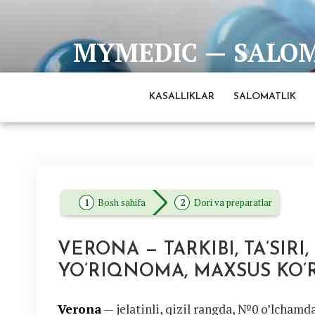
Skip
to
MYMEDIC — SALOMA
content
Barcha eng ishonchli va to'liq ma'lumotlar man
KASALLIKLAR
SALOMATLIK
Bosh sahifa
Dori va preparatlar
VERONA — TARKIBI, TA’SIRI
YO’RIQNOMA, MAXSUS KO’
Verona
— jelatinli, qizil rangda, №0 o’lchamd