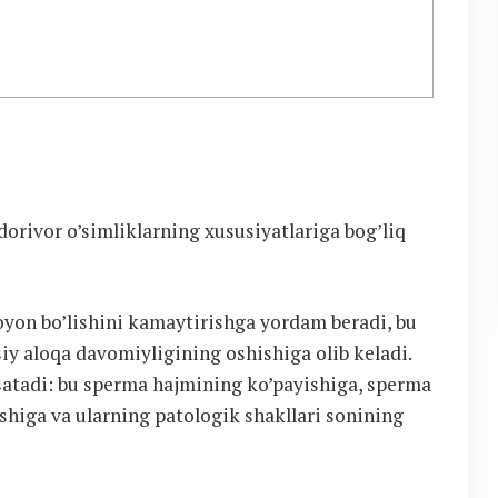
dorivor o’simliklarning xususiyatlariga bog’liq
yon bo’lishini kamaytirishga yordam beradi, bu
siy aloqa davomiyligining oshishiga olib keladi.
satadi: bu sperma hajmining ko’payishiga, sperma
shiga va ularning patologik shakllari sonining