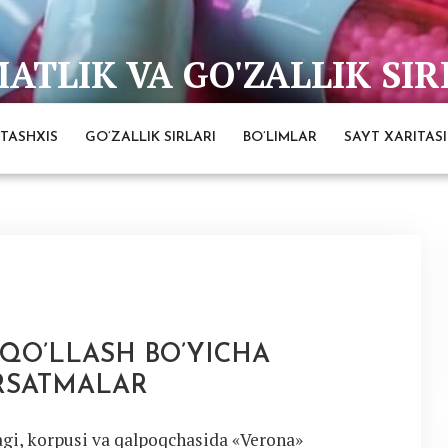
TLIK VA GO'ZALLIK SIR
bai
TASHXIS
GO’ZALLIK SIRLARI
BO’LIMLAR
SAYT XARITASI
, QO’LLASH BO’YICHA
RSATMALAR
agi, korpusi va qalpoqchasida «Verona»