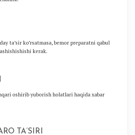
day ta’sir ko’rsatmasa, bemor preparatni qabul
lashishishishi kerak.
H
qari oshirib yuborish holatlari haqida xabar
RO TA’SIRI