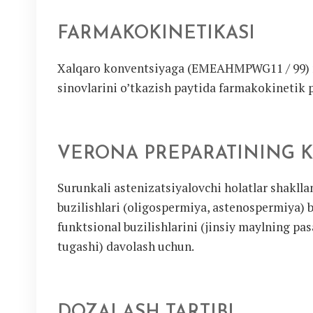
FARMAKOKINETIKASI
Xalqaro konventsiyaga (EMEAHMPWG11 / 99) mu
sinovlarini o’tkazish paytida farmakokinetik p
VERONA PREPARATINING K
Surunkali astenizatsiyalovchi holatlar shakl
buzilishlari (oligospermiya, astenospermiya) b
funktsional buzilishlarini (jinsiy maylning pasa
tugashi) davolash uchun.
DOZALASH TARTIBI