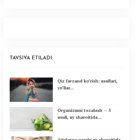
TAVSIYA ETILADI:
Qiz farzand ko’rish: usullari,
yo’llar...
Organizmni tozalash — 5
usuli, uy sharoitida...
Ajinlarga qarshi uy sharoitida