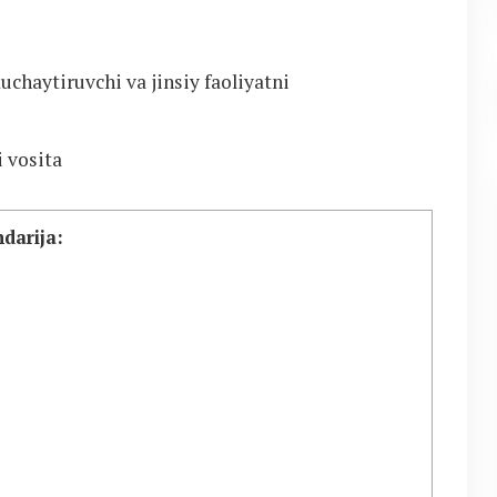
uchaytiruvchi va jinsiy faoliyatni
i vosita
darija: