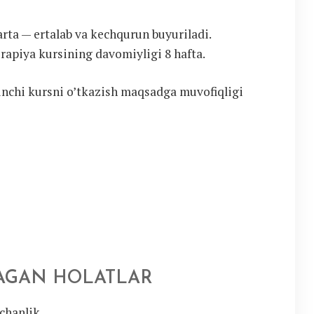
rta — ertalab va kechqurun buyuriladi.
Terapiya kursining davomiyligi 8 hafta.
inchi kursni o’tkazish maqsadga muvofiqligi
AGAN HOLATLAR
chanlik.