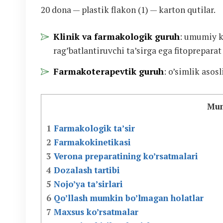
20 dona — plastik flakon (1) — karton qutilar.
Klinik va farmakologik guruh
: umumiy k
rag’batlantiruvchi ta’sirga ega fitopreparat
Farmakoterapevtik guruh
: o’simlik asosl
Mun
1
Farmakologik ta’sir
2
Farmakokinetikasi
3
Verona preparatining ko’rsatmalari
4
Dozalash tartibi
5
Nojo’ya ta’sirlari
6
Qo’llash mumkin bo’lmagan holatlar
7
Maxsus ko’rsatmalar