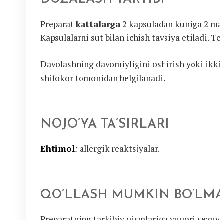
Preparat
kattalarga
2 kapsuladan kuniga 2 ma
Kapsulalarni sut bilan ichish tavsiya etiladi. 
Davolashning davomiyligini oshirish yoki ikk
shifokor tomonidan belgilanadi.
NOJO’YA TA’SIRLARI
Ehtimol
:
allergik reaktsiyalar.
QO’LLASH MUMKIN BO’LM
Preparatning tarkibiy qismlariga yuqori sezuv