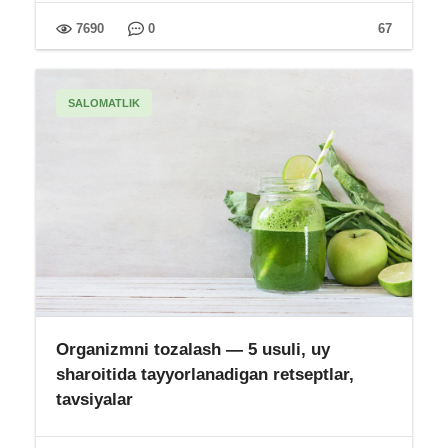
7690
0
67
SALOMATLIK
Organizmni tozalash — 5 usuli, uy
sharoitida tayyorlanadigan retseptlar,
tavsiyalar