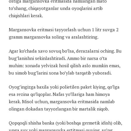
ostiga margansovka eritmasida namlangan mato
to’shang, chiqayotganlar unda oyoqlarini artib
chiqishlari kerak.
Margansovka eritmasi tayyorlash uchun 1 litr suvga 2
gramm margansovka soling va aralashtiring.
Agar ko’chada xavo sovuq bo’lsa, derazalarni oching. Bu
bug’lanishni sekinlashtiradi. Ammo bir narsa o’ta
muhim: xonada yelvizak hosil qilish aslo mumkin emas,
bu simob bug’larini xona bo’ylab tarqatib yuboradi.
Oyog’ingizga baxila yoki polietilen paket kiying, qo’lga
esa rezina qo’lqoplar. Nafas yo’llariga ham himoya
kerak. Misol uchun, margansovka eritmasida namlab
olingan dokadan tayyorlangan bir martalik niqob.
Qopqoqli shisha banka (yoki boshqa germetik idish) olib,
unga suv yoki margansovka ertitmasi quying, so’ng