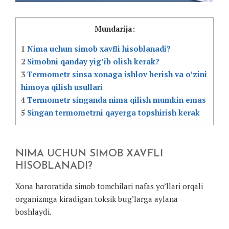
Mundarija:
1
Nima uchun simob xavfli hisoblanadi?
2
Simobni qanday yig’ib olish kerak?
3
Termometr sinsa xonaga ishlov berish va o’zini
himoya qilish usullari
4
Termometr singanda nima qilish mumkin emas
5
Singan termometrni qayerga topshirish kerak
NIMA UCHUN SIMOB XAVFLI
HISOBLANADI?
Xona haroratida simob tomchilari nafas yo’llari orqali
organizmga kiradigan toksik bug’larga aylana
boshlaydi.