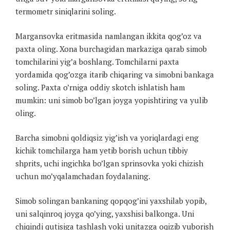
termometr siniqlarini soling.
Margansovka eritmasida namlangan ikkita qog’oz va
paxta oling. Xona burchagidan markaziga qarab simob
tomchilarini yig’a boshlang. Tomchilarni paxta
yordamida qog’ozga itarib chiqaring va simobni bankaga
soling. Paxta o’rniga oddiy skotch ishlatish ham
mumkin: uni simob bo’lgan joyga yopishtiring va yulib
oling.
Barcha simobni qoldiqsiz yig’ish va yoriqlardagi eng
kichik tomchilarga ham yetib borish uchun tibbiy
shprits, uchi ingichka bo’lgan sprinsovka yoki chizish
uchun mo’yqalamchadan foydalaning.
Simob solingan bankaning qopqog’ini yaxshilab yopib,
uni salqinroq joyga qo’ying, yaxshisi balkonga. Uni
chiqindi qutisiga tashlash yoki unitazga oqizib yuborish