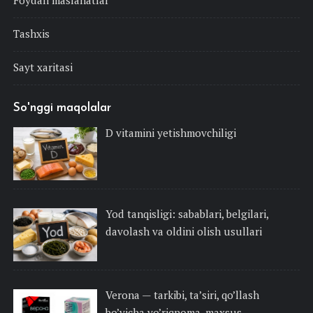
Tashxis
Sayt xaritasi
So'nggi maqolalar
D vitamini yetishmovchiligi
Yod tanqisligi: sabablari, belgilari,
davolash va oldini olish usullari
Verona — tarkibi, ta’siri, qo’llash
bo’yicha yo’riqnoma, maxsus