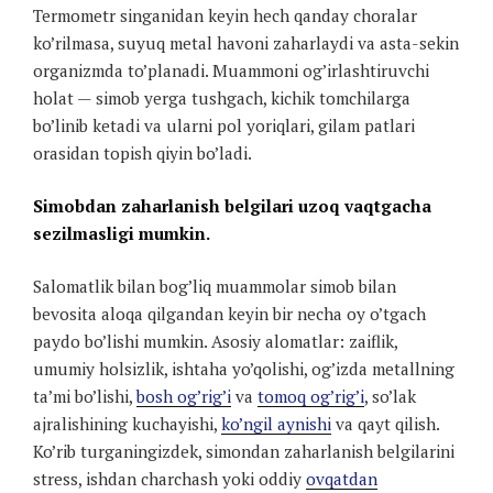
Termometr singanidan keyin hech qanday choralar
ko’rilmasa, suyuq metal havoni zaharlaydi va asta-sekin
organizmda to’planadi. Muammoni og’irlashtiruvchi
holat — simob yerga tushgach, kichik tomchilarga
bo’linib ketadi va ularni pol yoriqlari, gilam patlari
orasidan topish qiyin bo’ladi.
Simobdan zaharlanish belgilari uzoq vaqtgacha
sezilmasligi mumkin.
Salomatlik bilan bog’liq muammolar simob bilan
bevosita aloqa qilgandan keyin bir necha oy o’tgach
paydo bo’lishi mumkin. Asosiy alomatlar: zaiflik,
umumiy holsizlik, ishtaha yo’qolishi, og’izda metallning
ta’mi bo’lishi,
bosh og’rig’i
va
tomoq og’rig’i
, so’lak
ajralishining kuchayishi,
ko’ngil aynishi
va qayt qilish.
Ko’rib turganingizdek, simondan zaharlanish belgilarini
stress, ishdan charchash yoki oddiy
ovqatdan