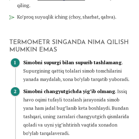
qiling.
Ko’proq suyuqlik iching (choy, sharbat, qahva).
TERMOMETR SINGANDA NIMA QILISH
MUMKIN EMAS
Simobni supurgi bilan supurib tashlamang
.
Supurgining qattiq tolalari simob tomchilarini
yanada maydalab, xona bo’ylab tarqatib yuboradi.
Simobni changyutgichda yig’ib olmang
. Issiq
havo oqimi tufayli tozalash jarayonida simob
yana ham jadal bug’lanib keta boshlaydi. Bundan
tashqari, uning zarralari changyutgich qismlarida
qoladi va uyni yig’ishtirish vaqtida xonadon
bo’ylab tarqalaveradi.