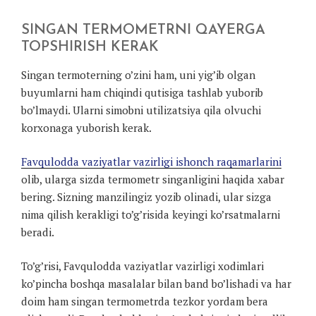
SINGAN TERMOMETRNI QAYERGA
TOPSHIRISH KERAK
Singan termoterning o’zini ham, uni yig’ib olgan
buyumlarni ham chiqindi qutisiga tashlab yuborib
bo’lmaydi. Ularni simobni utilizatsiya qila olvuchi
korxonaga yuborish kerak.
Favqulodda vaziyatlar vazirligi ishonch raqamarlarini
olib, ularga sizda termometr singanligini haqida xabar
bering. Sizning manzilingiz yozib olinadi, ular sizga
nima qilish kerakligi to’g’risida keyingi ko’rsatmalarni
beradi.
To’g’risi, Favqulodda vaziyatlar vazirligi xodimlari
ko’pincha boshqa masalalar bilan band bo’lishadi va har
doim ham singan termometrda tezkor yordam bera