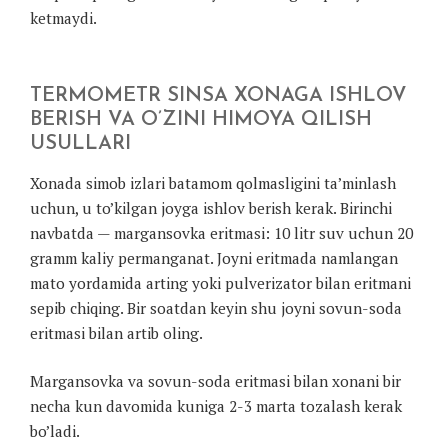
ketmaydi.
TERMOMETR SINSA XONAGA ISHLOV
BERISH VA O’ZINI HIMOYA QILISH
USULLARI
Xonada simob izlari batamom qolmasligini ta’minlash
uchun, u to’kilgan joyga ishlov berish kerak. Birinchi
navbatda — margansovka eritmasi: 10 litr suv uchun 20
gramm kaliy permanganat. Joyni eritmada namlangan
mato yordamida arting yoki pulverizator bilan eritmani
sepib chiqing. Bir soatdan keyin shu joyni sovun-soda
eritmasi bilan artib oling.
Margansovka va sovun-soda eritmasi bilan xonani bir
necha kun davomida kuniga 2-3 marta tozalash kerak
bo’ladi.