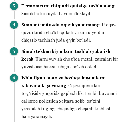
Termometrni chiqindi qutisiga tashlamang
.
Simob butun uyda havoni ifloslaydi.
Simobni unitazda oqizib yubormang
. U oqava
quvurlarida cho’kib qoladi va uni u yerdan
chiqarib tashlash juda qiyin bo’ladi.
Simob tekkan kiyimlarni tashlab yuborish
kerak
. Ularni yuvish chog’ida metall zarralari kir
yuvish mashinasi tubiga cho’kib qoladi.
Ishlatilgan mato va boshqa buyumlarni
rakovinada yuvmang
. Oqava quvurlari
to’g’risida yuqorida gaplashdik. Har bir buyumni
qalinroq polietilen xaltaga solib, og’zini
yaxshilab tuging. chiqindiga chiqarib tashlash
ham yaramaydi.