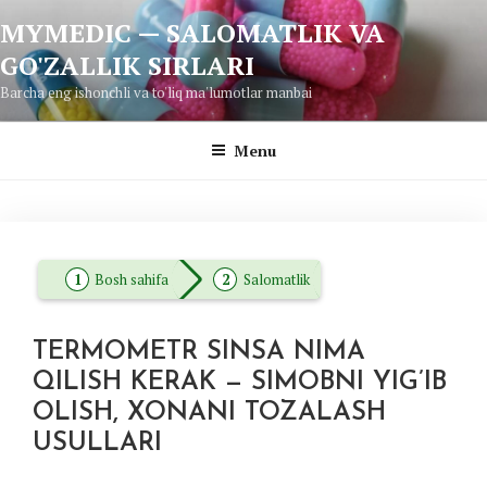
Skip
MYMEDIC — SALOMATLIK VA
to
GO'ZALLIK SIRLARI
content
Barcha eng ishonchli va to'liq ma'lumotlar manbai
Menu
Bosh sahifa
Salomatlik
TERMOMETR SINSA NIMA
QILISH KERAK — SIMOBNI YIG’IB
OLISH, XONANI TOZALASH
USULLARI