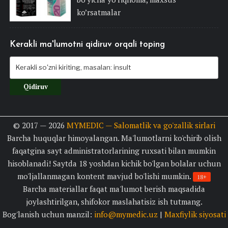
ko’rsatmalar
Kerakli ma'lumotni qidiruv orqali toping
© 2017 — 2026
MYMEDIC — Salomatlik va go'zallik sirlari
Barcha huquqlar himoyalangan. Ma'lumotlarni ko'chirib olish
faqatgina sayt administratorlarining ruxsati bilan mumkin
hisoblanadi! Saytda 18 yoshdan kichik bo'lgan bolalar uchun
mo'ljallanmagan kontent mavjud bo'lishi mumkin.
18+
Barcha materiallar faqat ma'lumot berish maqsadida
joylashtirilgan, shifokor maslahatisiz ish tutmang.
Bog'lanish uchun manzil:
info@mymedic.uz
|
Maxfiylik siyosati