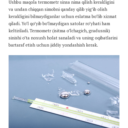
Ushbu maqola termometr sinsa nima qilish kerakligini
va undan chiqqan simobni qanday qilib yig’ib olish
kerakligini bilmaydiganlar uchun eslatma bo’lib xizmat
qiladi. Yo’l qo’yib bo’lmaydigan xatolar ro’yhati ham
keltiriladi. Termometr (isitma o’lchagich, gradusnik)
sinishi o’ta noxush holat sanaladi va uning oqibatlarini
bartaraf etish uchun jiddiy yondashish kerak.