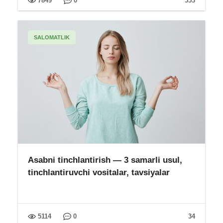
7849
0
553
SALOMATLIK
Asabni tinchlantirish — 3 samarli usul,
tinchlantiruvchi vositalar, tavsiyalar
5114
0
34