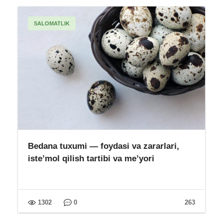
SALOMATLIK
Bedana tuxumi — foydasi va zararlari,
iste’mol qilish tartibi va me’yori
1302
0
263