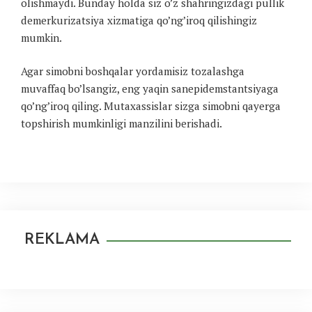
olishmaydi. Bunday holda siz o’z shahringizdagi pullik
demerkurizatsiya xizmatiga qo’ng’iroq qilishingiz
mumkin.
Agar simobni boshqalar yordamisiz tozalashga
muvaffaq bo’lsangiz, eng yaqin sanepidemstantsiyaga
qo’ng’iroq qiling. Mutaxassislar sizga simobni qayerga
topshirish mumkinligi manzilini berishadi.
REKLAMA