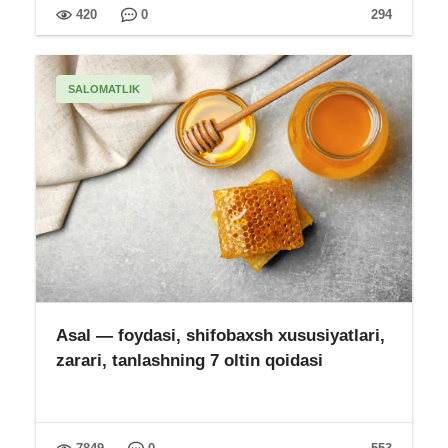
420
0
294
SALOMATLIK
Asal — foydasi, shifobaxsh xususiyatlari,
zarari, tanlashning 7 oltin qoidasi