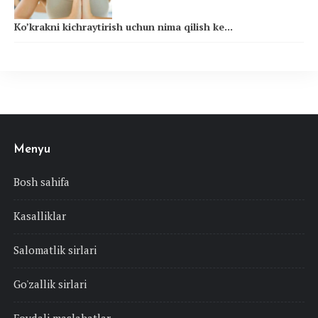
Ko’krakni kichraytirish uchun nima qilish ke...
Menyu
Bosh sahifa
Kasalliklar
Salomatlik sirlari
Go'zallik sirlari
Foydali maslahatlar