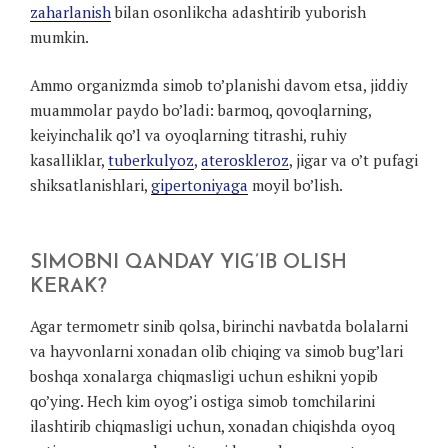
zaharlanish
bilan osonlikcha adashtirib yuborish
mumkin.
Ammo organizmda simob to’planishi davom etsa, jiddiy
muammolar paydo bo’ladi: barmoq, qovoqlarning,
keiyinchalik qo’l va oyoqlarning titrashi, ruhiy
kasalliklar,
tuberkulyoz
,
ateroskleroz
, jigar va o’t pufagi
shiksatlanishlari,
gipertoniyaga
moyil bo’lish.
SIMOBNI QANDAY YIG’IB OLISH
KERAK?
Agar termometr sinib qolsa, birinchi navbatda bolalarni
va hayvonlarni xonadan olib chiqing va simob bug’lari
boshqa xonalarga chiqmasligi uchun eshikni yopib
qo’ying. Hech kim oyog’i ostiga simob tomchilarini
ilashtirib chiqmasligi uchun, xonadan chiqishda oyoq