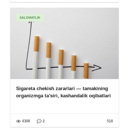
SALOMATLIK
Sigareta chekish zararlari — tamakining
organizmga ta’siri, kashandalik oqibatlari
4308
2
518