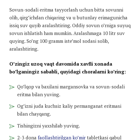
Sovun-sodali eritma tayyorlash uchun bitta sovunni
olib, qirg’ichdan chiqaring va u butunlay erimagunicha
issiq suv quyib aralashtiring. Oddiy sovun o’rniga suyuq
sovun ishlatish ham mumkin. Aralashmaga 10 litr suv
quying. So’ng 100 gramm iste’mol sodasi solib,
aralashtiring.
O’zingiz uzoq vaqt davomida xavfli xonada
bo’lganingiz sababli, quyidagi choralarni ko’ring:
Qo’lqop va baxilani margansovka va sovun-sodali
eritma bilan yuving.
Og’izni juda kuchsiz kaliy permanganat eritmasi
bilan chayqang.
Tishingizni yaxshilab yuving.
2-3 dona
faollashtirilgan ko’mir
tabletkasi qabul