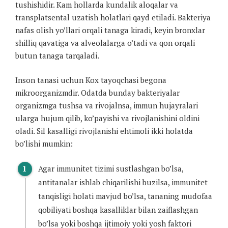
tushishidir. Kam hollarda kundalik aloqalar va
transplatsental uzatish holatlari qayd etiladi. Bakteriya
nafas olish yo’llari orqali tanaga kiradi, keyin bronxlar
shilliq qavatiga va alveolalarga o’tadi va qon orqali
butun tanaga tarqaladi.
Inson tanasi uchun Kox tayoqchasi begona
mikroorganizmdir. Odatda bunday bakteriyalar
organizmga tushsa va rivojalnsa, immun hujayralari
ularga hujum qilib, ko’payishi va rivojlanishini oldini
oladi. Sil kasalligi rivojlanishi ehtimoli ikki holatda
bo’lishi mumkin:
Agar immunitet tizimi sustlashgan bo’lsa,
antitanalar ishlab chiqarilishi buzilsa, immunitet
tanqisligi holati mavjud bo’lsa, tananing mudofaa
qobiliyati boshqa kasalliklar bilan zaiflashgan
bo’lsa yoki boshqa ijtimoiy yoki yosh faktori