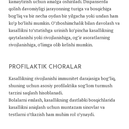
kamaytirish uchun amalga oshiriladi. Dispanserda
qolish davomiyligi jarayonning turiga va bosqichiga
bog’liq va bir necha oydan bir yilgacha yoki undan ham
ko’p bo’lishi mumkin. O’zboshimchalik bilan davolash va
kasallikni to’xtatishga urinish ko’pincha kasallikning
qaytalanishi yoki rivojlanishiga, og’ir asoratlarning
rivojlanishiga, o’limga olib kelishi mumkin.
PROFILAKTIK CHORALAR
Kasallikning rivojlanishi immunitet darajasiga bog’liq,
shuning uchun asosiy profilaktika sog’lom turmush
tarzini saqlash hisoblanadi.
Bolalarni emlash, kasallikning dastlabki bosqichlarida
kasallikni aniqlash uchun muntazam sinovlar va
testlarni o’tkazish ham muhim rol o’ynaydi.