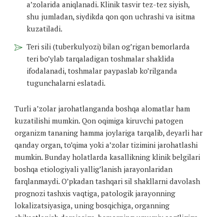
a’zolarida aniqlanadi. Klinik tasvir tez-tez siyish,
shu jumladan, siydikda qon qon uchrashi va isitma
kuzatiladi.
Teri sili (tuberkulyozi) bilan og’rigan bemorlarda
teri bo’ylab tarqaladigan toshmalar shaklida
ifodalanadi, toshmalar paypaslab ko’rilganda
tugunchalarni eslatadi.
Turli a’zolar jarohatlanganda boshqa alomatlar ham
kuzatilishi mumkin. Qon oqimiga kiruvchi patogen
organizm tananing hamma joylariga tarqalib, deyarli har
qanday organ, to’qima yoki a’zolar tizimini jarohatlashi
mumkin. Bunday holatlarda kasallikning klinik belgilari
boshqa etiologiyali yallig’lanish jarayonlaridan
farqlanmaydi. O’pkadan tashqari sil shakllarni davolash
prognozi tashxis vaqtiga, patologik jarayonning
lokalizatsiyasiga, uning bosqichiga, organning