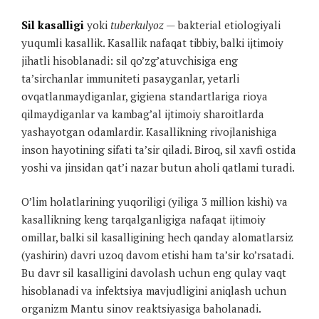
Sil kasalligi
yoki
tuberkulyoz
— bakterial etiologiyali
yuqumli kasallik. Kasallik nafaqat tibbiy, balki ijtimoiy
jihatli hisoblanadi: sil qo’zg’atuvchisiga eng
ta’sirchanlar immuniteti pasayganlar, yetarli
ovqatlanmaydiganlar, gigiena standartlariga rioya
qilmaydiganlar va kambag’al ijtimoiy sharoitlarda
yashayotgan odamlardir. Kasallikning rivojlanishiga
inson hayotining sifati ta’sir qiladi. Biroq, sil xavfi ostida
yoshi va jinsidan qat’i nazar butun aholi qatlami turadi.
O’lim holatlarining yuqoriligi (yiliga 3 million kishi) va
kasallikning keng tarqalganligiga nafaqat ijtimoiy
omillar, balki sil kasalligining hech qanday alomatlarsiz
(yashirin) davri uzoq davom etishi ham ta’sir ko’rsatadi.
Bu davr sil kasalligini davolash uchun eng qulay vaqt
hisoblanadi va infektsiya mavjudligini aniqlash uchun
organizm Mantu sinov reaktsiyasiga baholanadi.