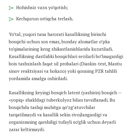
Hohishsiz vazn yo’qotish;
Kechqurun ortiqcha terlash.
Yo’tal, yuqori tana harorati kasallikning birinchi
bosqichi uchun xos emas, bunday alomatlar o’pka
to’qimalarining keng shikastlanishlarida kuzatiladi.
Kasallikning dastlabki bosqichlari sezilarli bo’lmaganligi
bois tashxislash faqat sil probalari (Diaskin-test, Mantu
sinov reaktsiyasi va hokazo) yoki qonning PZR tahlili
yordamida amalga oshiriladi.
Kasallikning keyingi bosqich latent (yashirin) bosqich —
«yopiq» shakldagi tuberkulyoz bilan tavsiflanadi. Bu
bosqichda tashqi muhitga qo’zg’atuvchilar
tarqatilmaydi va kasallik sekin rivojlanganligi va
organizmning qarshiligi tufayli so’glik uchun deyarli
zarar keltirmaydi.