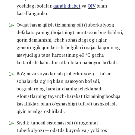
yoshdagi bolalar,
qandli diabet
va
OIV
bilan
kasallanganlar.
Ovqat hazm qilish tizimining sili (tuberkulyozi) —
defakatsiyaning (hojatning) muntazam buzilishlari,
qorin damlanishi, ichak sohasidagi og’riqlar,
gemorragik qon ketishi belgilari (najasda qonning
mavjudligi) tana haroratining 40 °C gacha
ko’tarilishi kabi alomatlar bilan namoyon bo’ladi.
Bo’gim va suyaklar sili (tuberkulyozi) — ta’sir
sohalarida og’riq bilan namoyon bo’ladi,
bo’gimlarning harakatchanligi cheklanadi.
Alomatlarning tayanch-harakat tizimining boshqa
kasalliklari bilan o’xshashligi tufayli tashxislash
qiyin amalga oshiriladi.
Siydik-tanosil sistemasi sili (urogenital
tuberkulyoz) — odatda buyrak va / yoki tos