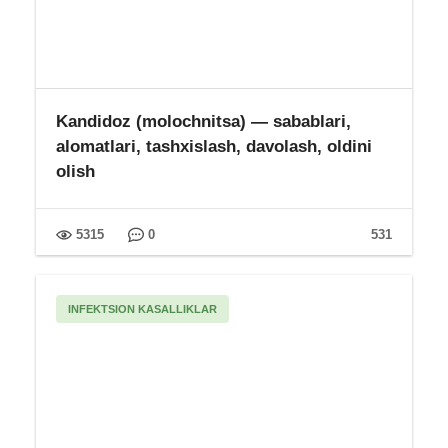
Kandidoz (molochnitsa) — sabablari,
alomatlari, tashxislash, davolash, oldini
olish
5315
0
531
INFEKTSION KASALLIKLAR