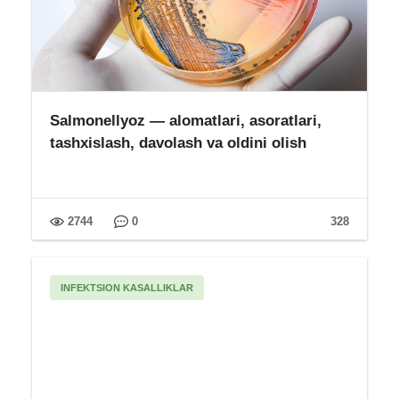
Salmonellyoz — alomatlari, asoratlari,
tashxislash, davolash va oldini olish
2744
0
328
INFEKTSION KASALLIKLAR