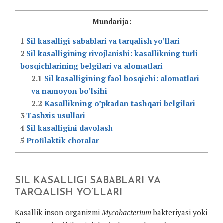
Mundarija:
1
Sil kasalligi sabablari va tarqalish yo’llari
2
Sil kasalligining rivojlanishi: kasallikning turli
bosqichlarining belgilari va alomatlari
2.1
Sil kasalligining faol bosqichi: alomatlari
va namoyon bo’lsihi
2.2
Kasallikning o’pkadan tashqari belgilari
3
Tashxis usullari
4
Sil kasalligini davolash
5
Profilaktik choralar
SIL KASALLIGI SABABLARI VA
TARQALISH YO’LLARI
Kasallik inson organizmi
Mycobacterium
bakteriyasi yoki