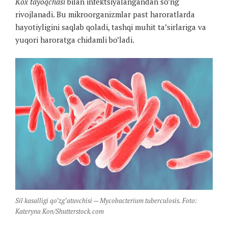
Kox tayoqchasi
bilan infektsiyalangandan so’ng
rivojlanadi. Bu mikroorganizmlar past haroratlarda
hayotiyligini saqlab qoladi, tashqi muhit ta’sirlariga va
yuqori haroratga chidamli bo’ladi.
Sil kasalligi qo’zg’atuvchisi — Mycobacterium tuberculosis. Foto:
Kateryna Kon/Shutterstock.com