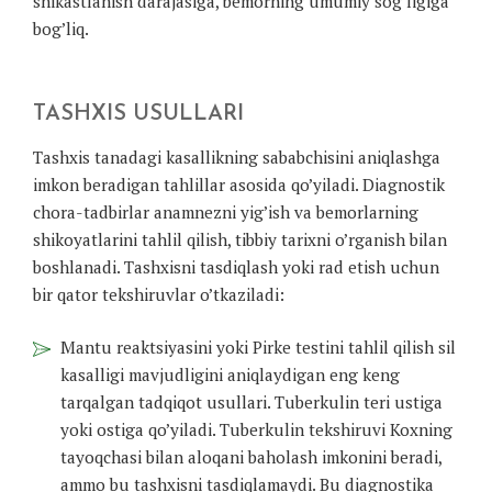
shikastlanish darajasiga, bemorning umumiy sog’ligiga
bog’liq.
TASHXIS USULLARI
Tashxis tanadagi kasallikning sababchisini aniqlashga
imkon beradigan tahlillar asosida qo’yiladi. Diagnostik
chora-tadbirlar anamnezni yig’ish va bemorlarning
shikoyatlarini tahlil qilish, tibbiy tarixni o’rganish bilan
boshlanadi. Tashxisni tasdiqlash yoki rad etish uchun
bir qator tekshiruvlar o’tkaziladi:
Mantu reaktsiyasini yoki Pirke testini tahlil qilish sil
kasalligi mavjudligini aniqlaydigan eng keng
tarqalgan tadqiqot usullari. Tuberkulin teri ustiga
yoki ostiga qo’yiladi. Tuberkulin tekshiruvi Koxning
tayoqchasi bilan aloqani baholash imkonini beradi,
ammo bu tashxisni tasdiqlamaydi. Bu diagnostika