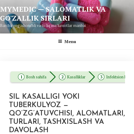
Skip
MYMEDIC — SALOMATLIK VA
to
GO'ZALLIK SIRLARI
content
Barcha eng ishonchli va to'liq ma'lumotlar manbai
Menu
Bosh sahifa
Kasalliklar
Infektsion kasall
SIL KASALLIGI YOKI
TUBERKULYOZ —
QO’ZG’ATUVCHISI, ALOMATLARI,
TURLARI, TASHXISLASH VA
DAVOLASH