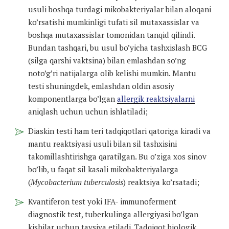
usuli boshqa turdagi mikobakteriyalar bilan aloqani
ko’rsatishi mumkinligi tufati sil mutaxassislar va
boshqa mutaxassislar tomonidan tanqid qilindi.
Bundan tashqari, bu usul bo’yicha tashxislash BCG
(silga qarshi vaktsina) bilan emlashdan so’ng
noto’g’ri natijalarga olib kelishi mumkin. Mantu
testi shuningdek, emlashdan oldin asosiy
komponentlarga bo’lgan
allergik reaktsiyalarni
aniqlash uchun uchun ishlatiladi;
Diaskin testi ham teri tadqiqotlari qatoriga kiradi va
mantu reaktsiyasi usuli bilan sil tashxisini
takomillashtirishga qaratilgan. Bu o’ziga xos sinov
bo’lib, u faqat sil kasali mikobakteriyalarga
(
Mycobacterium tuberculosis
) reaktsiya ko’rsatadi;
Kvantiferon test yoki IFA- immunoferment
diagnostik test, tuberkulinga allergiyasi bo’lgan
kishilar uchun tavsiya etiladi. Tadqiqot biologik