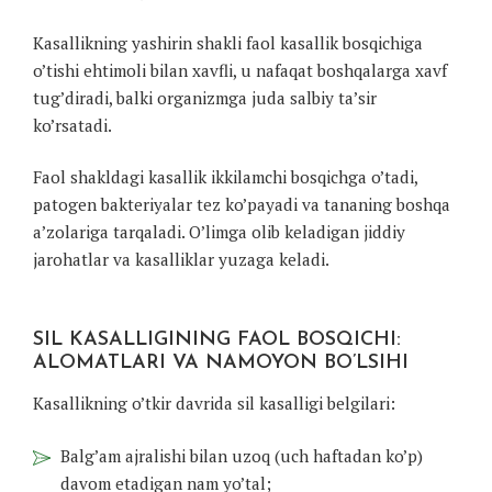
Kasallikning yashirin shakli faol kasallik bosqichiga
o’tishi ehtimoli bilan xavfli, u nafaqat boshqalarga xavf
tug’diradi, balki organizmga juda salbiy ta’sir
ko’rsatadi.
Faol shakldagi kasallik ikkilamchi bosqichga o’tadi,
patogen bakteriyalar tez ko’payadi va tananing boshqa
a’zolariga tarqaladi. O’limga olib keladigan jiddiy
jarohatlar va kasalliklar yuzaga keladi.
SIL KASALLIGINING FAOL BOSQICHI:
ALOMATLARI VA NAMOYON BO’LSIHI
Kasallikning o’tkir davrida sil kasalligi belgilari:
Balg’am ajralishi bilan uzoq (uch haftadan ko’p)
davom etadigan nam yo’tal;