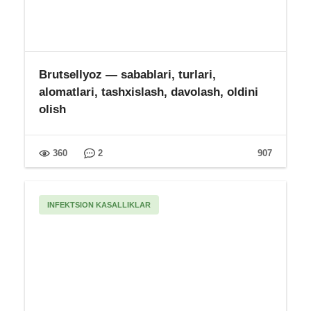
Brutsellyoz — sabablari, turlari,
alomatlari, tashxislash, davolash, oldini
olish
360
2
907
INFEKTSION KASALLIKLAR