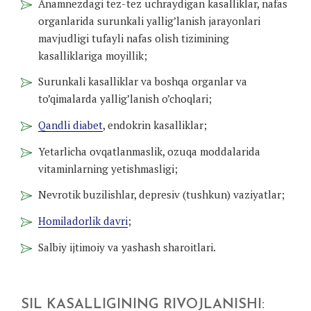
Anamnezdagi tez-tez uchraydigan kasalliklar, nafas
organlarida surunkali yallig’lanish jarayonlari
mavjudligi tufayli nafas olish tizimining
kasalliklariga moyillik;
Surunkali kasalliklar va boshqa organlar va
to’qimalarda yallig’lanish o’choqlari;
Qandli diabet
, endokrin kasalliklar;
Yetarlicha ovqatlanmaslik, ozuqa moddalarida
vitaminlarning yetishmasligi;
Nevrotik buzilishlar, depresiv (tushkun) vaziyatlar;
Homiladorlik davri
;
Salbiy ijtimoiy va yashash sharoitlari.
SIL KASALLIGINING RIVOJLANISHI: