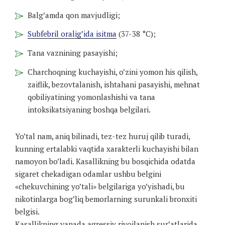
Balg’amda qon mavjudligi;
Subfebril oralig’ida isitma
(37-38 °C);
Tana vaznining pasayishi;
Charchoqning kuchayishi, o’zini yomon his qilish,
zaiflik, bezovtalanish, ishtahani pasayishi, mehnat
qobiliyatining yomonlashishi va tana
intoksikatsiyaning boshqa belgilari.
Yo’tal nam, aniq bilinadi, tez-tez huruj qilib turadi,
kunning ertalabki vaqtida xarakterli kuchayishi bilan
namoyon bo’ladi. Kasallikning bu bosqichida odatda
sigaret chekadigan odamlar ushbu belgini
«chekuvchining yo’tali» belgilariga yo’yishadi, bu
nikotinlarga bog’liq bemorlarning surunkali bronxiti
belgisi.
Kasallikning yanada agressiv rivojlanish sur’atlarida