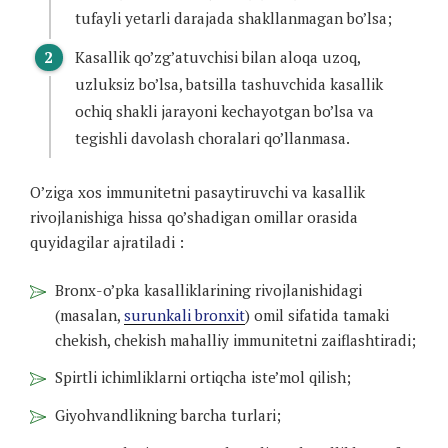
tufayli yetarli darajada shakllanmagan bo’lsa;
Kasallik qo’zg’atuvchisi bilan aloqa uzoq,
uzluksiz bo’lsa, batsilla tashuvchida kasallik
ochiq shakli jarayoni kechayotgan bo’lsa va
tegishli davolash choralari qo’llanmasa.
O’ziga xos immunitetni pasaytiruvchi va kasallik
rivojlanishiga hissa qo’shadigan omillar orasida
quyidagilar ajratiladi :
Bronx-o’pka kasalliklarining rivojlanishidagi
(masalan,
surunkali bronxit
) omil sifatida tamaki
chekish, chekish mahalliy immunitetni zaiflashtiradi;
Spirtli ichimliklarni ortiqcha iste’mol qilish;
Giyohvandlikning barcha turlari;