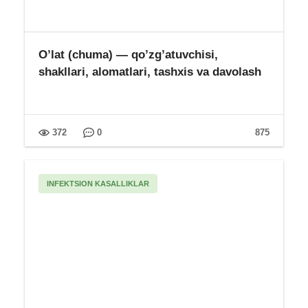
O’lat (chuma) — qo’zg’atuvchisi,
shakllari, alomatlari, tashxis va davolash
372
0
875
INFEKTSION KASALLIKLAR