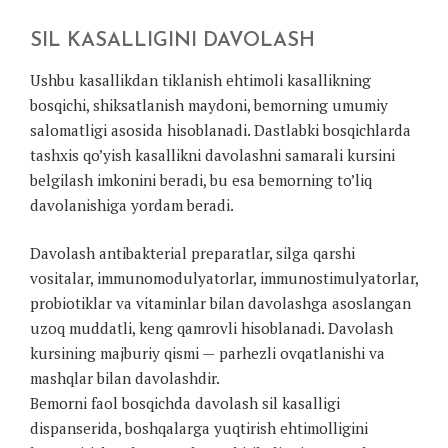
SIL KASALLIGINI DAVOLASH
Ushbu kasallikdan tiklanish ehtimoli kasallikning
bosqichi, shiksatlanish maydoni, bemorning umumiy
salomatligi asosida hisoblanadi. Dastlabki bosqichlarda
tashxis qo’yish kasallikni davolashni samarali kursini
belgilash imkonini beradi, bu esa bemorning to’liq
davolanishiga yordam beradi.
Davolash antibakterial preparatlar, silga qarshi
vositalar, immunomodulyatorlar, immunostimulyatorlar,
probiotiklar va vitaminlar bilan davolashga asoslangan
uzoq muddatli, keng qamrovli hisoblanadi. Davolash
kursining majburiy qismi — parhezli ovqatlanishi va
mashqlar bilan davolashdir.
Bemorni faol bosqichda davolash sil kasalligi
dispanserida, boshqalarga yuqtirish ehtimolligini