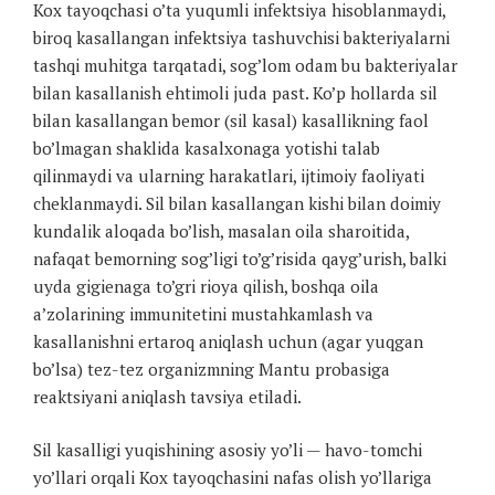
Kox tayoqchasi o’ta yuqumli infektsiya hisoblanmaydi,
biroq kasallangan infektsiya tashuvchisi bakteriyalarni
tashqi muhitga tarqatadi, sog’lom odam bu bakteriyalar
bilan kasallanish ehtimoli juda past. Ko’p hollarda sil
bilan kasallangan bemor (sil kasal) kasallikning faol
bo’lmagan shaklida kasalxonaga yotishi talab
qilinmaydi va ularning harakatlari, ijtimoiy faoliyati
cheklanmaydi. Sil bilan kasallangan kishi bilan doimiy
kundalik aloqada bo’lish, masalan oila sharoitida,
nafaqat bemorning sog’ligi to’g’risida qayg’urish, balki
uyda gigienaga to’gri rioya qilish, boshqa oila
a’zolarining immunitetini mustahkamlash va
kasallanishni ertaroq aniqlash uchun (agar yuqgan
bo’lsa) tez-tez organizmning Mantu probasiga
reaktsiyani aniqlash tavsiya etiladi.
Sil kasalligi yuqishining asosiy yo’li — havo-tomchi
yo’llari orqali Kox tayoqchasini nafas olish yo’llariga