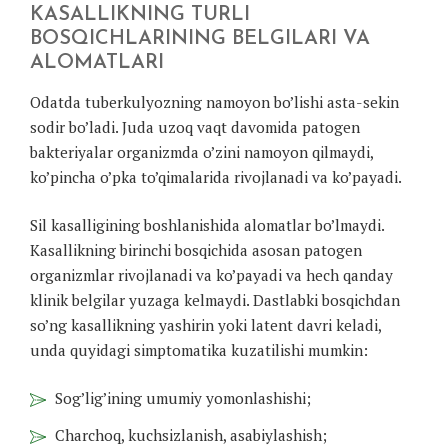
KASALLIKNING TURLI
BOSQICHLARINING BELGILARI VA
ALOMATLARI
Odatda tuberkulyozning namoyon bo’lishi asta-sekin
sodir bo’ladi. Juda uzoq vaqt davomida patogen
bakteriyalar organizmda o’zini namoyon qilmaydi,
ko’pincha o’pka to’qimalarida rivojlanadi va ko’payadi.
Sil kasalligining boshlanishida alomatlar bo’lmaydi.
Kasallikning birinchi bosqichida asosan patogen
organizmlar rivojlanadi va ko’payadi va hech qanday
klinik belgilar yuzaga kelmaydi. Dastlabki bosqichdan
so’ng kasallikning yashirin yoki latent davri keladi,
unda quyidagi simptomatika kuzatilishi mumkin:
Sog’lig’ining umumiy yomonlashishi;
Charchoq, kuchsizlanish, asabiylashish;