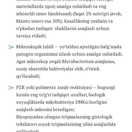
materiallarda (qon) amalga oshiriladi va eng
ishonchli sinov hisoblanadi (faqat 2% noto’gri javob,
Mantu sinovi esa 30%). Kasallikning yashirin va
o’pkadan tashqari shakllarini aniqlash uchun
tavsiya etiladi;
Mikroskopik tahlil — yo’taldan ajratilgan balg’amda
patogen organizmni izlash uchun amalga oshiriladi.
Agar mikroskop orqali Mycobacterium aniqlansa,
suniy sharoitda bakteriyalar ekib, o’tirish
qo’llaniladi;
PZR yoki polimeraz zanjir reaktsiyasi — bugungi
kunda eng to’g’ri tadqiqot usullari, biologik
suyuqliklarda mikobakteriya DNKsi borligini
aniqlash imkonini beradigan;
Biyopsiyadan olingan to’qimalarning gistologik
tekshiruvi suyak to’qimalarining silini aniqlashda
qo’llaniladi.