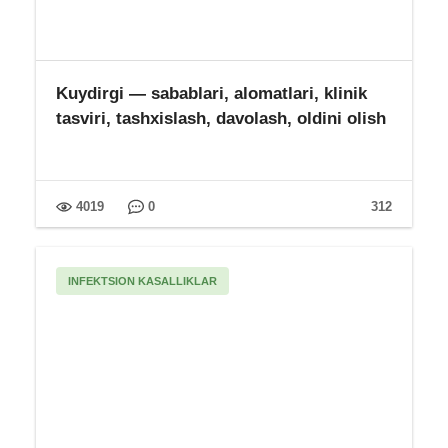
Kuydirgi — sabablari, alomatlari, klinik
tasviri, tashxislash, davolash, oldini olish
4019
0
312
INFEKTSION KASALLIKLAR