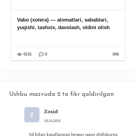
Vabo (xolera) — alomatlari, sabablari,
yuqishi, tashxis, davolash, oldini olish
4216
0
806
Ushbu mazvuda 2 ta fikr qoldirilgan
Zoxid
Z
18.10.2018
Sil bilan kasallangan bemor qaysi shifokorga