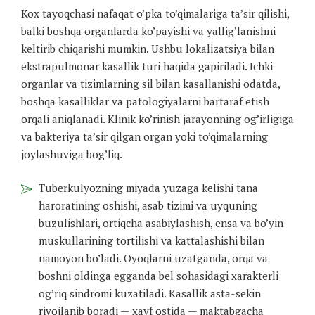
Kox tayoqchasi nafaqat o’pka to’qimalariga ta’sir qilishi,
balki boshqa organlarda ko’payishi va yallig’lanishni
keltirib chiqarishi mumkin. Ushbu lokalizatsiya bilan
ekstrapulmonar kasallik turi haqida gapiriladi. Ichki
organlar va tizimlarning sil bilan kasallanishi odatda,
boshqa kasalliklar va patologiyalarni bartaraf etish
orqali aniqlanadi. Klinik ko’rinish jarayonning og’irligiga
va bakteriya ta’sir qilgan organ yoki to’qimalarning
joylashuviga bog’liq.
Tuberkulyozning miyada yuzaga kelishi tana
haroratining oshishi, asab tizimi va uyquning
buzulishlari, ortiqcha asabiylashish, ensa va bo’yin
muskullarining tortilishi va kattalashishi bilan
namoyon bo’ladi. Oyoqlarni uzatganda, orqa va
boshni oldinga egganda bel sohasidagi xarakterli
og’riq sindromi kuzatiladi. Kasallik asta-sekin
rivojlanib boradi — xavf ostida — maktabgacha