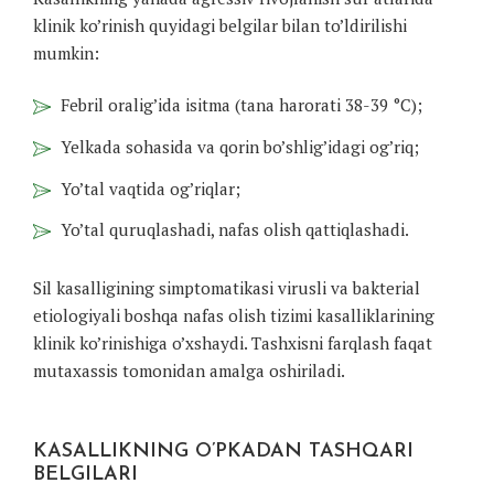
klinik ko’rinish quyidagi belgilar bilan to’ldirilishi
mumkin:
Febril oralig’ida isitma (tana harorati 38-39 °C);
Yelkada sohasida va qorin bo’shlig’idagi og’riq;
Yo’tal vaqtida og’riqlar;
Yo’tal quruqlashadi, nafas olish qattiqlashadi.
Sil kasalligining simptomatikasi virusli va bakterial
etiologiyali boshqa nafas olish tizimi kasalliklarining
klinik ko’rinishiga o’xshaydi. Tashxisni farqlash faqat
mutaxassis tomonidan amalga oshiriladi.
KASALLIKNING O’PKADAN TASHQARI
BELGILARI