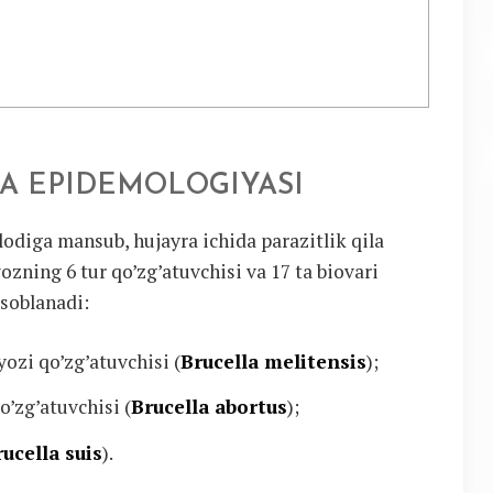
VA EPIDEMOLOGIYASI
lodiga mansub, hujayra ichida parazitlik qila
ozning 6 tur qo’zg’atuvchisi va 17 ta biovari
soblanadi:
yozi qo’zg’atuvchisi (
Brucella melitensis
);
o’zg’atuvchisi (
Brucella abortus
);
rucella suis
).