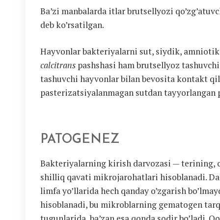
Ba’zi manbalarda itlar brutsellyozi qo’zg’atuvch
deb ko’rsatilgan.
Hayvonlar bakteriyalarni sut, siydik, amniotik
calcitrans
pashshasi ham brutsellyoz tashuvchisi
tashuvchi hayvonlar bilan bevosita kontakt qi
pasterizatsiyalanmagan sutdan tayyorlangan pi
PATOGENEZ
Bakteriyalarning kirish darvozasi — terining, o
shilliq qavati mikrojarohatlari hisoblanadi. 
limfa yo’llarida hech qanday o’zgarish bo’lmay
hisoblanadi, bu mikroblarning gematogen tarqal
tugunlarida, ba’zan esa qonda sodir bo’ladi. 