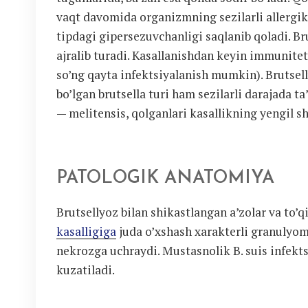
vaqt davomida organizmning sezilarli allergik 
tipdagi gipersezuvchanligi saqlanib qoladi. Br
ajralib turadi. Kasallanishdan keyin immunitet
so’ng qayta infektsiyalanish mumkin). Brutsell
bo’lgan brutsella turi ham sezilarli darajada ta
— melitensis, qolganlari kasallikning yengil sh
PATOLOGIK ANATOMIYA
Brutsellyoz bilan shikastlangan a’zolar va to
kasalligiga
juda o’xshash xarakterli granulyo
nekrozga uchraydi. Mustasnolik B. suis infekts
kuzatiladi.