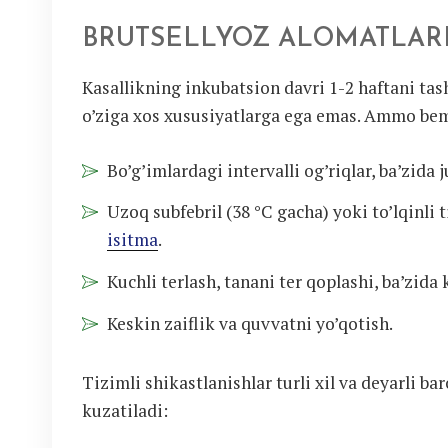
BRUTSELLYOZ ALOMATLARI
Kasallikning inkubatsion davri 1-2 haftani tash
o’ziga xos xususiyatlarga ega emas. Ammo bem
Bo’g’imlardagi intervalli og’riqlar, ba’zida 
Uzoq subfebril (38 °C gacha) yoki to’lqinli 
isitma
.
Kuchli terlash, tanani ter qoplashi, ba’zida 
Keskin zaiflik va quvvatni yo’qotish.
Tizimli shikastlanishlar turli xil va deyarli ba
kuzatiladi: