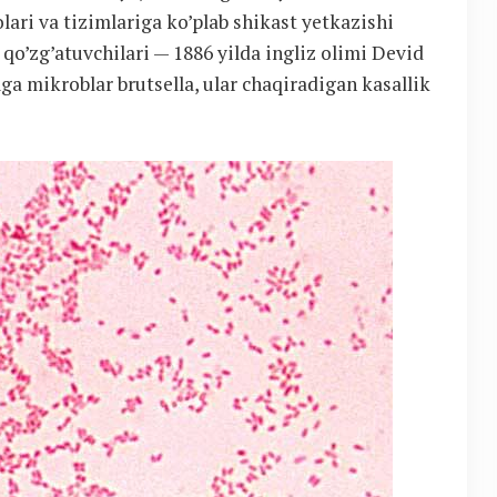
ari va tizimlariga ko’plab shikast yetkazishi
 qo’zg’atuvchilari — 1886 yilda ingliz olimi Devid
a mikroblar brutsella, ular chaqiradigan kasallik