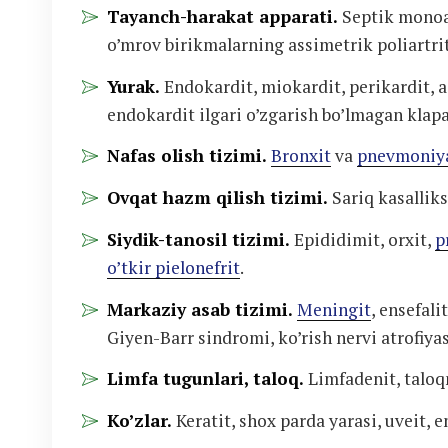
Tayanch-harakat apparati.
Septik monoart
o’mrov birikmalarning assimetrik poliartrit
Yurak.
Endokardit, miokardit, perikardit, a
endokardit ilgari o’zgarish bo’lmagan kla
Nafas olish tizimi.
Bronxit
va
pnevmoniy
Ovqat hazm qilish tizimi.
Sariq kasalliks
Siydik-tanosil tizimi.
Epididimit, orxit,
p
o’tkir pielonefrit
.
Markaziy asab tizimi.
Meningit
, ensefali
Giyen-Barr sindromi, ko’rish nervi atrofiyasi,
Limfa tugunlari, taloq.
Limfadenit, taloq
Ko’zlar.
Keratit, shox parda yarasi, uveit, 