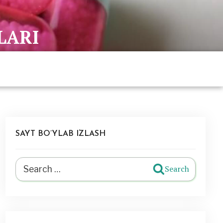
LARI
SAYT BO’YLAB IZLASH
Search
Search
for: