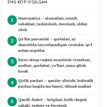
ENG KO’P O’QILGAN
Mastopatiya — alomatlari, tasnifi,
sabablari, tashxislash, davolash, oldini
olish
Qo’llar parvarishi — qoidalari, uy
sharoitida tayyorlanadigan vositalar, qo’l
uchun niqoblar
Jinsiy aloqa vaqtini uzaytirish: texnikasi,
usullari, qoidalari, yo’llari, nima qilish
kerak
Qizlik pardasi — qanday olinishi, bokiralik
pardasi haqida ma’lumot, tiklash usullari
Qandli diabet — belgilari, kelib chiqish
sababi, tashxis va davolash