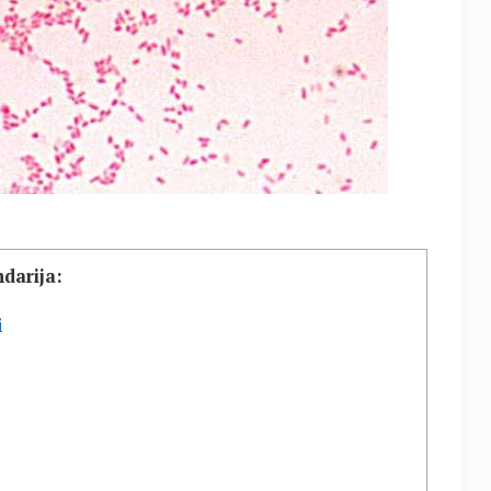
darija:
i