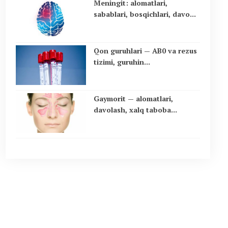
Meningit: alomatlari,
sabablari, bosqichlari, davo...
Qon guruhlari — AB0 va rezus
tizimi, guruhin...
Gaymorit — alomatlari,
davolash, xalq taboba...