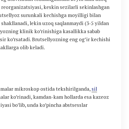
reorganizatsiyasi, keskin sezilarli sekinlashgan
utsellyoz surunkali kechishga moyilligi bilan
 shakllanadi, lekin uzoq saqlanmaydi (3-5 yildan
yozning klinik ko’rinishiga kasallikka sabab
’sir ko’rsatadi. Brutsellyozning eng og’ir kechishi
akllarga olib keladi.
’qimalar mikroskop ostida tekshirilganda,
sil
malar ko’rinadi, kamdan-kam hollarda esa kazeoz
iyasi bo’lib, unda ko’pincha abstsesslar