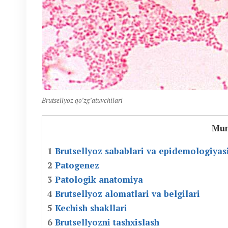
Brutsellyoz qo’zg’atuvchilari
Mun
1
Brutsellyoz sabablari va epidemologiyas
2
Patogenez
3
Patologik anatomiya
4
Brutsellyoz alomatlari va belgilari
5
Kechish shakllari
6
Brutsellyozni tashxislash