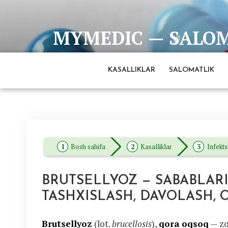
Skip
to
MYMEDIC — SALOMA
content
Barcha eng ishonchli va to'liq ma'lumotlar man
KASALLIKLAR
SALOMATLIK
Bosh sahifa
Kasalliklar
Infekts
BRUTSELLYOZ — SABABLARI
TASHXISLASH, DAVOLASH, 
Brutsellyoz
(lot.
brucellosis
),
qora oqsoq
— zo