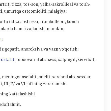
rit, tizza, tos-son, yelka-sakrolileal va to’sh-
i, umurtqa osteomieliti, mialgiya;
orta ildizi abstsessi, tromboflebit, bunda
panlarda ham rivojlanishi mumkin;
a
;
iz gepatit, anoreksiya va vazn yo’qotish;
rostatit
, tuboovarial abstsess, salpingit, servitsit,
t, meningoensefalit, mielit, serebral abstsesslar,
 III, IV va VI juftning zararlanishi.
ning kattalashishi
endoftalmit.