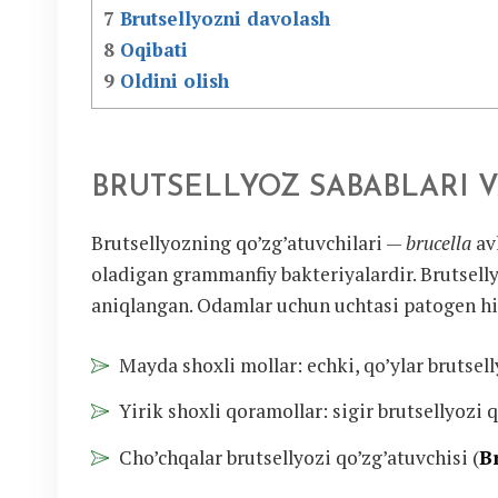
7
Brutsellyozni davolash
8
Oqibati
9
Oldini olish
BRUTSELLYOZ SABABLARI 
Brutsellyozning qo’zg’atuvchilari —
brucella
av
oladigan grammanfiy bakteriyalardir. Brutselly
aniqlangan. Odamlar uchun uchtasi patogen hi
Mayda shoxli mollar: echki, qo’ylar brutsell
Yirik shoxli qoramollar: sigir brutsellyozi q
Cho’chqalar brutsellyozi qo’zg’atuvchisi (
B