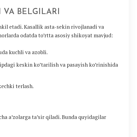
 VA BELGILARI
kil etadi. Kasallik asta-sekin rivojlanadi va
orlarda odatda to’rtta asosiy shikoyat mavjud:
juda kuchli va azobli.
tipdagi keskin ko’tarilish va pasayish ko’rinishida
kechki terlash.
rcha a’zolarga ta’sir qiladi. Bunda quyidagilar