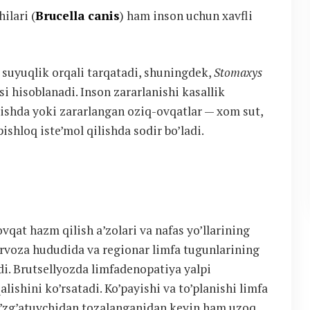
ilari (
Brucella canis
) ham inson uchun xavfli
 suyuqlik orqali tarqatadi, shuningdek,
Stomaxys
 hisoblanadi. Inson zararlanishi kasallik
lishda yoki zararlangan oziq-ovqatlar — xom sut,
shloq iste’mol qilishda sodir bo’ladi.
vqat hazm qilish a’zolari va nafas yo’llarining
Darvoza hududida va regionar limfa tugunlarining
di. Brutsellyozda limfadenopatiya yalpi
ishini ko’rsatadi. Ko’payishi va to’planishi limfa
Qo’zg’atuvchidan tozalanganidan keyin ham uzoq