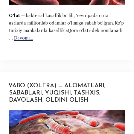
O’lat
— bakterial kasallik bo’lib, Yevropada o’rta
asrlarda millionlab odamlar o’limiga sabab bo’lgan. Ko’p
tarixiy manbalarda kasallik «Qora o’lat» deb nomlanadi.
…
Davomi...
VABO (XOLERA) — ALOMATLARI,
SABABLARI, YUQISHI, TASHXIS,
DAVOLASH, OLDINI OLISH