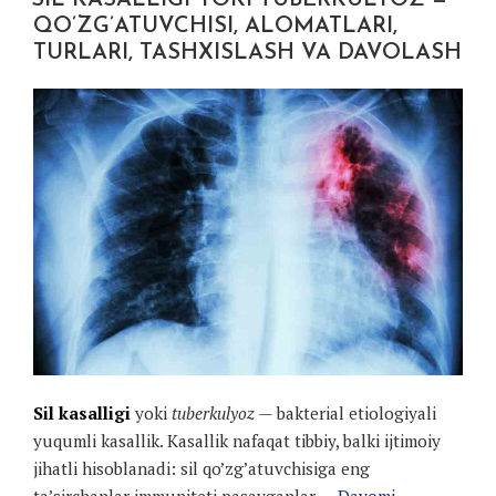
SIL KASALLIGI YOKI TUBERKULYOZ —
QO’ZG’ATUVCHISI, ALOMATLARI,
TURLARI, TASHXISLASH VA DAVOLASH
Sil kasalligi
yoki
tuberkulyoz
— bakterial etiologiyali
yuqumli kasallik. Kasallik nafaqat tibbiy, balki ijtimoiy
jihatli hisoblanadi: sil qo’zg’atuvchisiga eng