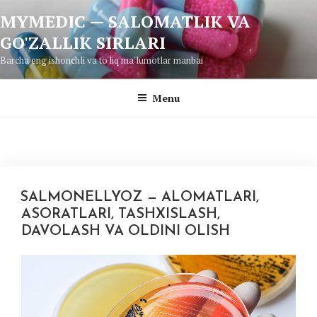
Skip
MYMEDIC — SALOMATLIK VA
to
GO'ZALLIK SIRLARI
content
Barcha eng ishonchli va to'liq ma'lumotlar manbai
Menu
SALMONELLYOZ — ALOMATLARI,
ASORATLARI, TASHXISLASH,
DAVOLASH VA OLDINI OLISH