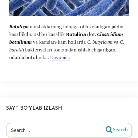
Botulizm
mushaklarning falajiga olib keladigan jiddiy
kasallikdir. Ushbu kasallik
Botulina
(lot.
Clostridium
botulinum
va kamdan-kam hollarda
C. butyricum
va
C.
baratii
) bakteriyalari tomonidan ishlab chiqarilgan,
odatda botulinik…
Davomi...
SAYT BO’YLAB IZLASH
Search
Search
for: