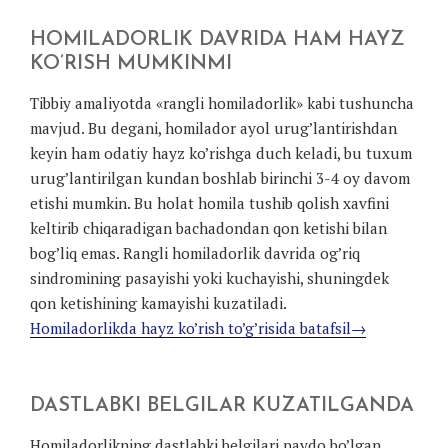
HOMILADORLIK DAVRIDA HAM HAYZ
KO’RISH MUMKINMI
Tibbiy amaliyotda «rangli homiladorlik» kabi tushuncha
mavjud. Bu degani, homilador ayol urug’lantirishdan
keyin ham odatiy hayz ko’rishga duch keladi, bu tuxum
urug’lantirilgan kundan boshlab birinchi 3-4 oy davom
etishi mumkin. Bu holat homila tushib qolish xavfini
keltirib chiqaradigan bachadondan qon ketishi bilan
bog’liq emas. Rangli homiladorlik davrida og’riq
sindromining pasayishi yoki kuchayishi, shuningdek
qon ketishining kamayishi kuzatiladi.
Homiladorlikda hayz ko’rish to’g’risida batafsil→
DASTLABKI BELGILAR KUZATILGANDA
Homiladorlikning dastlabki belgilari paydo bo’lgan