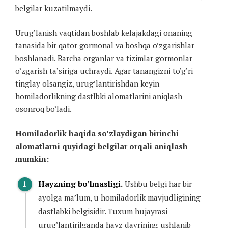
belgilar kuzatilmaydi.
Urug’lanish vaqtidan boshlab kelajakdagi onaning
tanasida bir qator gormonal va boshqa o’zgarishlar
boshlanadi. Barcha organlar va tizimlar gormonlar
o’zgarish ta’siriga uchraydi. Agar tanangizni to’g’ri
tinglay olsangiz, urug’lantirishdan keyin
homiladorlikning dastlbki alomatlarini aniqlash
osonroq bo’ladi.
Homiladorlik haqida so’zlaydigan birinchi
alomatlarni quyidagi belgilar orqali aniqlash
mumkin:
Hayzning bo’lmasligi.
Ushbu belgi har bir
ayolga ma’lum, u homiladorlik mavjudligining
dastlabki belgisidir. Tuxum hujayrasi
urug’lantirilganda hayz davrining ushlanib