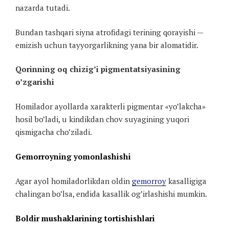
nazarda tutadi.
Bundan tashqari siyna atrofidagi terining qorayishi —
emizish uchun tayyorgarlikning yana bir alomatidir.
Qorinning oq chizig’i pigmentatsiyasining
o’zgarishi
Homilador ayollarda xarakterli pigmentar «yo’lakcha»
hosil bo’ladi, u kindikdan chov suyagining yuqori
qismigacha cho’ziladi.
Gemorroyning yomonlashishi
Agar ayol homiladorlikdan oldin
gemorroy
kasalligiga
chalingan bo’lsa, endida kasallik og’irlashishi mumkin.
Boldir mushaklarining tortishishlari