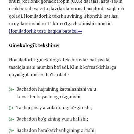
shuki, xorionik gonadotropin (OXG) darajasi asta-sekin
o’sib boradi va erta davrlarda normal miqdorda saqlanib
qoladi. Homiladorlik tekshiruvining ishonchli natijasi
urug’lantirishdan 14 kun o’tgach olinishi mumkin.
Homiladorlik testi haqida batafsil→
Ginekologik tekshiruv
Homiladorlik ginekologik tekshiruvlar natijasida
tasdiqlanishi mumkin bo’ladi. Klinik ko’rsatkichlarga
quyidagilar misol bo’la oladi:
Bachadon hajmining kattalashishi va u
konsistentsiyasining o’zgarishi;
Tashqi jinsiy a’zolar rangi o’zgarishi;
Bachadon bo’g’zining yumshalishi;
Bachadon harakatchanligining ortishi;