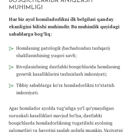
BOSQICHLARIDA ANIQLASH
MUHIMLIGI
Har bir ayol homiladorlikni ilk belgilari qanday
ekanligini bilishi muhimdir. Bu muhimlik quyidagi
sabablarga bog’liq:
Homilaning patologik (bachadondan tashqari)
shakllanishining yuqori xavfi;
Rivojlanishning dastlabki bosqichlarida homilaning
genetik kasalliklarini tashxislash imkoniyati;
Tibbiy sabablarga ko’ra homiladorlikni to’xtatish
imkoniyati.
Agar homilador ayolda tug’ishga yo’l qo’ymaydigan
surunkali kasalliklari mavjud bo’lsa, dastlabki
bosqichlarda homiladorlikning tugatilishi ayolning
salomatligi va hayotini saqlab qolishi mumkin. Vaziyatni