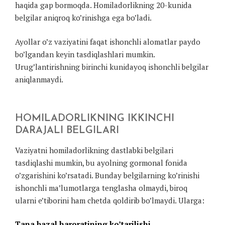
haqida gap bormoqda. Homiladorlikning 20-kunida
belgilar aniqroq ko’rinishga ega bo’ladi.
Ayollar o’z vaziyatini faqat ishonchli alomatlar paydo
bo’lgandan keyin tasdiqlashlari mumkin.
Urug’lantirishning birinchi kunidayoq ishonchli belgilar
aniqlanmaydi.
HOMILADORLIKNING IKKINCHI
DARAJALI BELGILARI
Vaziyatni homiladorlikning dastlabki belgilari
tasdiqlashi mumkin, bu ayolning gormonal fonida
o’zgarishini ko’rsatadi. Bunday belgilarning ko’rinishi
ishonchli ma’lumotlarga tenglasha olmaydi, biroq
ularni e’tiborini ham chetda qoldirib bo’lmaydi. Ularga:
Tana bazal haroratining ko’tarilishi