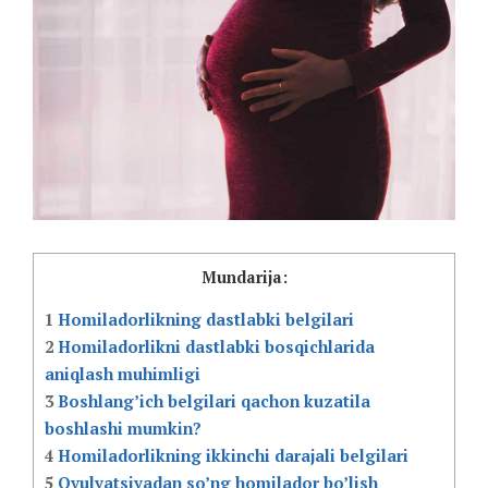
Mundarija:
1
Homiladorlikning dastlabki belgilari
2
Homiladorlikni dastlabki bosqichlarida
aniqlash muhimligi
3
Boshlang’ich belgilari qachon kuzatila
boshlashi mumkin?
4
Homiladorlikning ikkinchi darajali belgilari
5
Ovulyatsiyadan so’ng homilador bo’lish