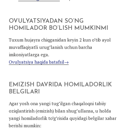
OVULYATSIYADAN SO’NG
HOMILADOR BO’LISH MUMKINMI
Tuxum hujayra chiqganidan keyin 2 kun o’tib ayol
muvaffaqiyatli urug’lanish uchun barcha
imkoniyatlarga ega.
Ovulyatsiya haqida batafsil→
EMIZISH DAVRIDA HOMILADORLIK
BELGILARI
Agar yosh ona yangi tug’ilgan chaqaloqni tabiiy
oziqlantirish (emizish) bilan shug’ullansa, u holda
yangi homiladorlik to’g’risida quyidagi belgilar xabar
berishi mumkin: