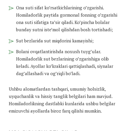
Ona suti sifat ko’rsatkichlarining o’zgarishi.
Homiladorlik paytida gormonal fonning o’zgarishi
ona suti sifatiga ta’sir qiladi. Ko’pincha bolalar
bunday sutni iste’mol qilishdan bosh tortishadi;
Sut bezlarida sut miqdorini kamayishi;
Bolani ovqatlantirishda noxush tuyg’ular.
Homiladorlik sut bezlarining o’zgarishiga olib
keladi. Ayollar ko’kraklari qattiqlashadi, siynalar
dag’allashadi va og’riqli bo’ladi.
Ushbu alomatlardan tashqari, umumiy holsizlik,
uyquchanlik va hissiy tanglik belgilari ham mavjud.
Homiladorlikning dastlabki kunlarida ushbu belgilar
emizuvchi ayollarda biroz farq qilishi mumkin.