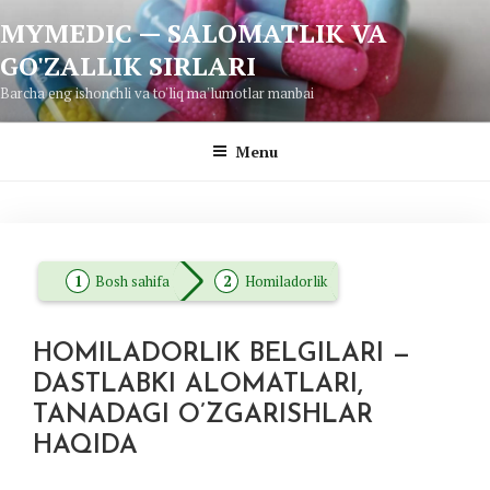
Skip
MYMEDIC — SALOMATLIK VA
to
GO'ZALLIK SIRLARI
content
Barcha eng ishonchli va to'liq ma'lumotlar manbai
Menu
Bosh sahifa
Homiladorlik
HOMILADORLIK BELGILARI —
DASTLABKI ALOMATLARI,
TANADAGI O’ZGARISHLAR
HAQIDA