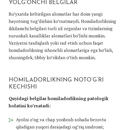
YOLG’ONCHI BELGILAR
Ro’yxatda keltirilgan alomatlar har doim yangi
hayotning tug’ilishini ko’rsatmaydi. Homiladorlikning
ikkilamchi belgilari turli xil organlar va tizimlarning
surunkali kasalliklar alomatlari bo’lishi mumkin.
Vaziyatni tasdiqlash yoki rad etish uchun faqat
homiladorlikning ishonchli alomatlariga ega bo’lish,
shuningdek, tibbiy ko’rikdan o’tish mumkin.
HOMILADORLIKNING NOTO’G’RI
KECHISHI
Quyidagi belgilar homiladorlikning patologik
holatini ko’rsatadi:
Ayolni o’ng va chap yonbosh sohada bezovta
qiladigan yuqori darajadagi og’riq sindromi;