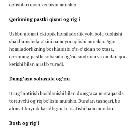
qolishlari qiyin kechishi mumkin.
Qorinning pastki qismi og’rig’i
Ushbu alomat ektopik homiladorlik yoki bola tushishi
shakllanishida o’zini namoyon qilishi mumkin. Agar
homiladorlikning boshlanishi o’z-o’zidan to’xtasa,
qorinning pastki sohasida og’riq sindromi va qindan qon
ketishi bilan ajralib turadi.
Dumg’aza sohasida og’riq
Urug’lantirish boshlanishi bilan dumg’aza mintaqasida
tortuvchi og’riq bo’lishi mumkin. Bundan tashqari, bu
alomat buyrak kasalligini ko’rsatishi ham mumkin.
Bosh og’rig’i