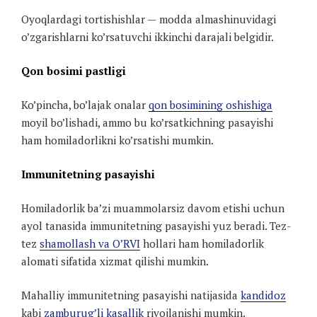
Oyoqlardagi tortishishlar — modda almashinuvidagi
o’zgarishlarni ko’rsatuvchi ikkinchi darajali belgidir.
Qon bosimi pastligi
Ko’pincha, bo’lajak onalar
qon bosimining oshishiga
moyil bo’lishadi, ammo bu ko’rsatkichning pasayishi
ham homiladorlikni ko’rsatishi mumkin.
Immunitetning pasayishi
Homiladorlik ba’zi muammolarsiz davom etishi uchun
ayol tanasida immunitetning pasayishi yuz beradi. Tez-
tez
shamollash va O’RVI
hollari ham homiladorlik
alomati sifatida xizmat qilishi mumkin.
Mahalliy immunitetning pasayishi natijasida
kandidoz
kabi
zamburug’li kasallik
rivojlanishi mumkin.