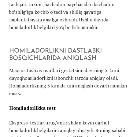
tashqari, tuxum, bachadon naychasidan bachadon
bo’shlig’iga ko’chib o’tadi va shilliq qavatiga
implantatsiyani amalga oshiradi. Ushbu davrda
homiladorlik belgilari yo’q bo’lishi mumkin.
HOMILADORLIKNI DASTLABKI
BOSQICHLARIDA ANIQLASH
Maxsus tashxis usullari gestatsion davrning 5-kuni
dayoqhomiladorlikni ishonchli tarzda aniqlay oladi.
Homiladorlikning 3 kunida uni aniqlash deyarli mumkin
emas.
Homiladorlikka test
Ekspress-testlar urug’antirishdan keyin darhol
homiladorlik belgilarini aniqlay olmaydi. Buning sababi