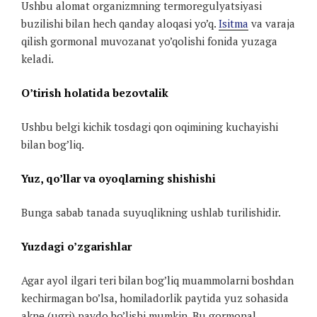
Ushbu alomat organizmning termoregulyatsiyasi
buzilishi bilan hech qanday aloqasi yo’q.
Isitma
va varaja
qilish gormonal muvozanat yo’qolishi fonida yuzaga
keladi.
O’tirish holatida bezovtalik
Ushbu belgi kichik tosdagi qon oqimining kuchayishi
bilan bog’liq.
Yuz, qo’llar va oyoqlarning shishishi
Bunga sabab tanada suyuqlikning ushlab turilishidir.
Yuzdagi o’zgarishlar
Agar ayol ilgari teri bilan bog’liq muammolarni boshdan
kechirmagan bo’lsa, homiladorlik paytida yuz sohasida
akne (ugri) paydo bo’lishi mumkin. Bu gormonal