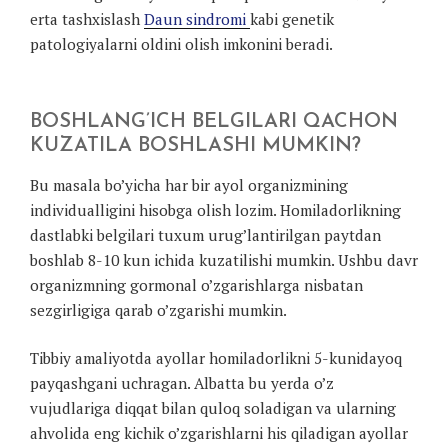
erta tashxislash
Daun sindromi
kabi genetik
patologiyalarni oldini olish imkonini beradi.
BOSHLANG’ICH BELGILARI QACHON
KUZATILA BOSHLASHI MUMKIN?
Bu masala bo’yicha har bir ayol organizmining
individualligini hisobga olish lozim. Homiladorlikning
dastlabki belgilari tuxum urug’lantirilgan paytdan
boshlab 8-10 kun ichida kuzatilishi mumkin. Ushbu davr
organizmning gormonal o’zgarishlarga nisbatan
sezgirligiga qarab o’zgarishi mumkin.
Tibbiy amaliyotda ayollar homiladorlikni 5-kunidayoq
payqashgani uchragan. Albatta bu yerda o’z
vujudlariga diqqat bilan quloq soladigan va ularning
ahvolida eng kichik o’zgarishlarni his qiladigan ayollar