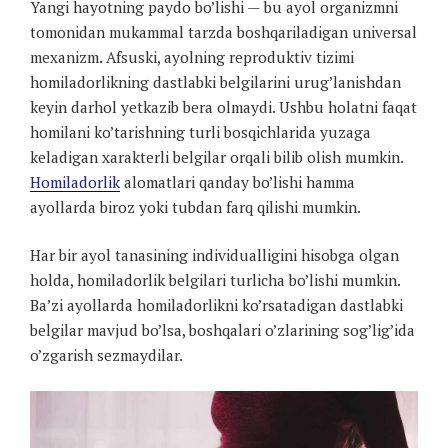
Yangi hayotning paydo bo’lishi — bu ayol organizmni
tomonidan mukammal tarzda boshqariladigan universal
mexanizm. Afsuski, ayolning reproduktiv tizimi
homiladorlikning dastlabki belgilarini urug’lanishdan
keyin darhol yetkazib bera olmaydi. Ushbu holatni faqat
homilani ko’tarishning turli bosqichlarida yuzaga
keladigan xarakterli belgilar orqali bilib olish mumkin.
Homiladorlik
alomatlari qanday bo’lishi hamma
ayollarda biroz yoki tubdan farq qilishi mumkin.
Har bir ayol tanasining individualligini hisobga olgan
holda, homiladorlik belgilari turlicha bo’lishi mumkin.
Ba’zi ayollarda homiladorlikni ko’rsatadigan dastlabki
belgilar mavjud bo’lsa, boshqalari o’zlarining sog’lig’ida
o’zgarish sezmaydilar.