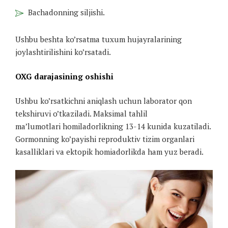
Bachadonning siljishi.
Ushbu beshta ko’rsatma tuxum hujayralarining
joylashtirilishini ko’rsatadi.
OXG darajasining oshishi
Ushbu ko’rsatkichni aniqlash uchun laborator qon
tekshiruvi o’tkaziladi. Maksimal tahlil
ma’lumotlari homiladorlikning 13-14 kunida kuzatiladi.
Gormonning ko’payishi reproduktiv tizim organlari
kasalliklari va ektopik homiadorlikda ham yuz beradi.