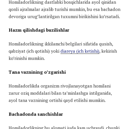
Homiladorlikning dastlabki bosqichlarida ayol qinidan
qonli ajralmalar ajralib turishi mumkin, bu esa bachadon
devoriga urug’lantirilgan tuxumni birikishini ko’rsatadi.
Hazm qilishdagi buzilishlar
Homiladorlikning ikkilamchi belgilari sifatida qusish,
qabziyat (ich qotishi) yoki
diareya (ich ketishi)
, kekirish
ko’rinishi mumkin.
Tana vaznining o’zgarishi
Homiladorlikda organizm rivojlanayotgan homilani
zarur oziq moddalari bilan ta’minlashga intilganida,
ayol tana vaznining ortishi qayd etilishi mumkin.
Bachadonda sanchishlar
Homiladorlikning bu alomati juda kam uchraydi, chunki