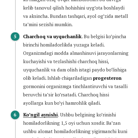
kelib tanovul qilish hohishini uyg’ota boshlaydi
va aksincha. Bundan tashqari, ayol og’zida metall
ta’mini sezishi mumkin.
Charchoq va uyquchanlik
. Bu belgisi ko’pincha
birinchi homiladorlikda yuzaga keladi.
Organizmdagi modda almashinuvi jarayonlarning
kuchayishi va tezlashishi charchoq hissi,
uyquchanlik va dam olish istagi paydo bo’lishiga
olib keladi. Ishlab chiqariladigan
progesteron
gormonini organizmga tinchlantiruvchi va tasalli
beruvchi ta’sir ko’rsatadi. Charchoq hissi
ayollarga kun bo’yi hamrohlik qiladi.
Ko’ngil aynishi
. Ushbu belgining ko’rinishi
homiladorlikning 1,5 oyi uchun xosdir. Ba’zan
ushbu alomat homiladorlikning yigirmanchi kuni