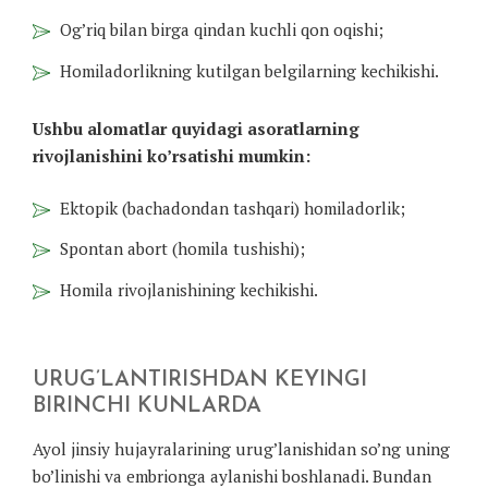
Og’riq bilan birga qindan kuchli qon oqishi;
Homiladorlikning kutilgan belgilarning kechikishi.
Ushbu alomatlar quyidagi asoratlarning
rivojlanishini ko’rsatishi mumkin:
Ektopik (bachadondan tashqari) homiladorlik;
Spontan abort (homila tushishi);
Homila rivojlanishining kechikishi.
URUG’LANTIRISHDAN KEYINGI
BIRINCHI KUNLARDA
Ayol jinsiy hujayralarining urug’lanishidan so’ng uning
bo’linishi va embrionga aylanishi boshlanadi. Bundan