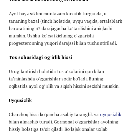
Ayol hayz siklini muntazam kuzatib turganda, u
tananing bazal (tinch holatida, uyqu vaqida, ertalablari)
haroratining 37 darajagacha ko’tarilishini aniqlashi
mumkin. Ushbu ko’rsatkichning o’zgarishi
progesteronning yuqori darajasi bilan tushuntiriladi.
Tos sohasidagi og’irlik hissi
Urug’lantirish holatida tos a’zolarini qon bilan
ta’minlashda o’zgarishlar sodir bo’ladi. Buning
oqibatida ayol og’irlik va siqish hissini sezishi mumkin.
Uyqusizlik
Charchoq hissi ko’pincha asabiy taranglik va
uyqusizlik
bilan almashib turadi. Gormonal o’zgarishlar ayolning
hissiy holatiga ta’sir qiladi. Bo’lajak onalar uxlab