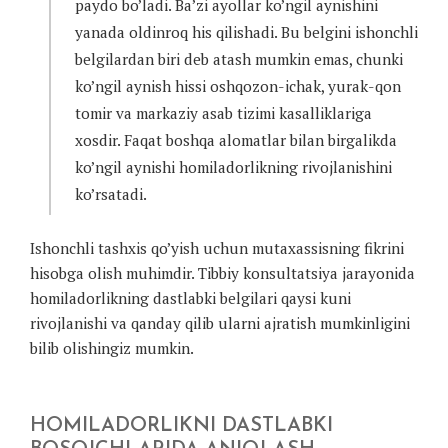
paydo bo’ladi. Ba’zi ayollar ko’ngil aynishini
yanada oldinroq his qilishadi. Bu belgini ishonchli
belgilardan biri deb atash mumkin emas, chunki
ko’ngil aynish hissi oshqozon-ichak, yurak-qon
tomir va markaziy asab tizimi kasalliklariga
xosdir. Faqat boshqa alomatlar bilan birgalikda
ko’ngil aynishi homiladorlikning rivojlanishini
ko’rsatadi.
Ishonchli tashxis qo’yish uchun mutaxassisning fikrini
hisobga olish muhimdir. Tibbiy konsultatsiya jarayonida
homiladorlikning dastlabki belgilari qaysi kuni
rivojlanishi va qanday qilib ularni ajratish mumkinligini
bilib olishingiz mumkin.
HOMILADORLIKNI DASTLABKI