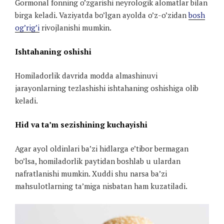
Gormonal fonning o’zgarishi neyrologik alomatlar bilan
birga keladi. Vaziyatda bo’lgan ayolda o’z-o’zidan
bosh
og’rig’i
rivojlanishi mumkin.
Ishtahaning oshishi
Homiladorlik davrida modda almashinuvi
jarayonlarning tezlashishi ishtahaning oshishiga olib
keladi.
Hid va ta’m sezishining kuchayishi
Agar ayol oldinlari ba’zi hidlarga e’tibor bermagan
bo’lsa, homiladorlik paytidan boshlab u ulardan
nafratlanishi mumkin. Xuddi shu narsa ba’zi
mahsulotlarning ta’miga nisbatan ham kuzatiladi.