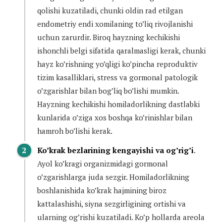
qolishi kuzatiladi, chunki oldin rad etilgan
endometriy endi xomilaning to’liq rivojlanishi
uchun zarurdir. Biroq hayzning kechikishi
ishonchli belgi sifatida qaralmasligi kerak, chunki
hayz ko’rishning yo’qligi ko’pincha reproduktiv
tizim kasalliklari, stress va gormonal patologik
o’zgarishlar bilan bog’liq bo’lishi mumkin.
Hayzning kechikishi homiladorlikning dastlabki
kunlarida o’ziga xos boshqa ko’rinishlar bilan
hamroh bo’lishi kerak.
Ko’krak bezlarining kengayishi va og’rig’i
.
Ayol ko’kragi organizmidagi gormonal
o’zgarishlarga juda sezgir. Homiladorlikning
boshlanishida ko’krak hajmining biroz
kattalashishi, siyna sezgirligining ortishi va
ularning og’rishi kuzatiladi. Ko’p hollarda areola