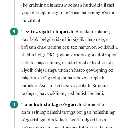
(ko’krakning pigmentiv sohasi) hududida ilgari
yaqqol aniqlanmagan bo’rtmachalarning o’sishi
kuzatiladi.
Tez-tez siydik chiqarish
. Homiladorlikning
dastlabki belgilaridan biri siydik chiqarishga
bo’lgan chaqiriqning tez-tez namoyon bo’lishidir.
Ushbu belgi
OXG
(odam xorionik gonadotropini)
ishlab chiqarishning ortishi fonida shakllanadi.
Siydik chiqarishga undash hatto qovuqning oz
miqdorda to’lganligida ham bezovta qilishi
mumkin. Asosan kechasi kuzatiladi. Bundan
tashqari, hayz siklining ushlanishi bo’ladi.
Ta’m hohishidagi o’zgarish
. Gormonlar
darajasining oshishi ta’mga bo’lgan hohishning
o’zgarishiga olib keladi. Ayollar ilgari hush
ko’rmagan oziq-ovqat mahsulotlari bu davrga