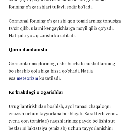
fonning o’zgarishlari tufayli sodir bo’ladi.
Gormonal fonning o’zgarishi qon tomirlarning tonusiga
ta’sir qilib, ularni kengayishlarga moyil qilib qo’yadi.
Natijada yuz qizarishi kuzatiladi.
Qorin damlanishi
Gormonlar miqdorining oshishi ichak muskullarining
bo’shashib qolishiga hissa qo’shadi. Natija
esa
meteorizm
kuzatiladi.
Ko’krakdagi o’zgarishlar
Urug’lantirishidan boshlab, ayol tanasi chaqaloqni
emizish uchun tayyorlana boshlaydi. Xarakterli venoz
(vena qon tomirlari) naqshlarining paydo bo’lishi sut
bezlarini laktatsiya (emizish) uchun tayyorlanishini