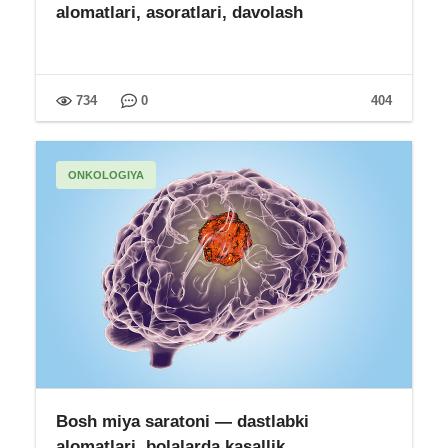
alomatlari, asoratlari, davolash
734
0
404
ONKOLOGIYA
Bosh miya saratoni — dastlabki
alomatlari, bolalarda kasallik