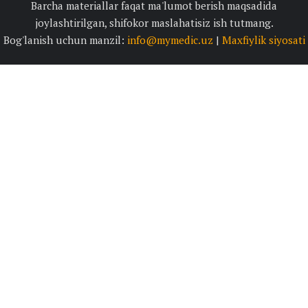
Barcha materiallar faqat ma'lumot berish maqsadida
joylashtirilgan, shifokor maslahatisiz ish tutmang.
Bog'lanish uchun manzil:
info@mymedic.uz
|
Maxfiylik siyosati