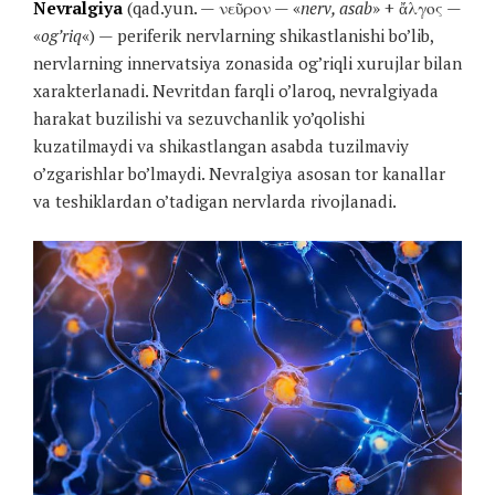
Nevralgiya
(qad.yun. — νεῦρον — «
nerv, asab
» + ἄλγος —
«
og’riq
«) — periferik nervlarning shikastlanishi bo’lib,
nervlarning innervatsiya zonasida og’riqli xurujlar bilan
xarakterlanadi. Nevritdan farqli o’laroq, nevralgiyada
harakat buzilishi va sezuvchanlik yo’qolishi
kuzatilmaydi va shikastlangan asabda tuzilmaviy
o’zgarishlar bo’lmaydi. Nevralgiya asosan tor kanallar
va teshiklardan o’tadigan nervlarda rivojlanadi.