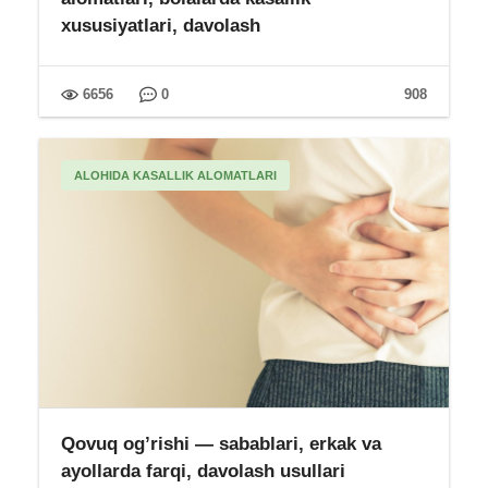
xususiyatlari, davolash
6656
0
908
ALOHIDA KASALLIK ALOMATLARI
Qovuq og’rishi — sabablari, erkak va
ayollarda farqi, davolash usullari