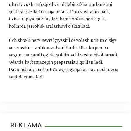
ultratovush, infraqizil va ultrabinafsha nurlanishni
qo’llash sezilarli natija beradi. Dori vositalari ham,
fizioterapiya muolajalari ham yordam bermagan
hollarda jarrohlik aralashuvi o’tkaziladi.
Uch shoxli nerv nevralgiyasini davolash uchun o’ziga
xos vosita — antikonvulsantlardir. Ular ko’pincha
yagona samarali og’riq qoldiruvchi vosita hisoblanadi.
Odatda karbamazepin preparatlari qo’llaniladi.
Davolash alomatlar to’xtagunga qadar davolash uzoq
vaqt davom etadi.
REKLAMA