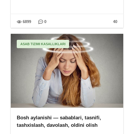
6899
0
40
ASAB TIZIMI KASALLIKLARI
Bosh aylanishi — sabablari, tasnifi,
tashxislash, davolash, oldini olish