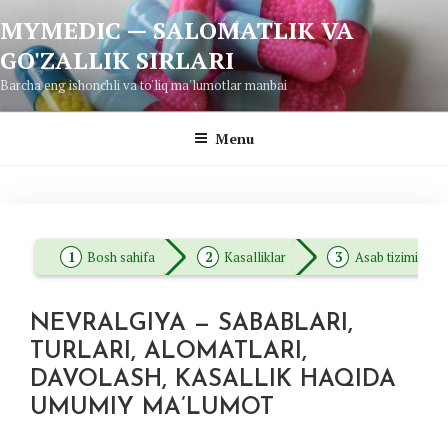
Skip
MYMEDIC — SALOMATLIK VA
to
GO'ZALLIK SIRLARI
content
Barcha eng ishonchli va to'liq ma'lumotlar manbai
Menu
Bosh sahifa
Kasalliklar
Asab tizimi kasal
NEVRALGIYA — SABABLARI,
TURLARI, ALOMATLARI,
DAVOLASH, KASALLIK HAQIDA
UMUMIY MA’LUMOT