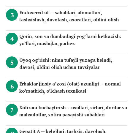
Endoservitsit — sabablari, alomatlari,
tashxislash, davolash, asoratlari, oldini olish
Qorin, son va dumbadagi yog’larni ketkazish:
yo’llari, mashqlar, parhez
Oyoq og’rishi: nima tufayli yuzaga keladi,
davosi, oldini olish uchun tavsiyalar
Erkaklar jinsiy a’zosi (olat) uzunligi — normal
ko’rsatkich, o’lchash texnikasi
Xotirani kuchaytirish — usullari, sirlari, dorilar va
mahsulotlar, xotira pasayishi sabablari
Gepatit A — belgilari, tashxis, davolash,