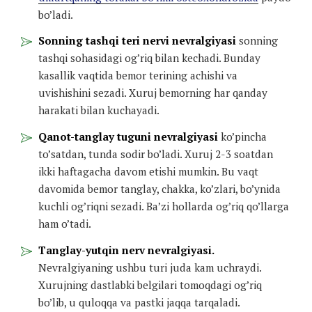
bo’ladi.
Sonning tashqi teri nervi nevralgiyasi
sonning
tashqi sohasidagi og’riq bilan kechadi. Bunday
kasallik vaqtida bemor terining achishi va
uvishishini sezadi. Xuruj bemorning har qanday
harakati bilan kuchayadi.
Qanot-tanglay tuguni nevralgiyasi
ko’pincha
to’satdan, tunda sodir bo’ladi. Xuruj 2-3 soatdan
ikki haftagacha davom etishi mumkin. Bu vaqt
davomida bemor tanglay, chakka, ko’zlari, bo’ynida
kuchli og’riqni sezadi. Ba’zi hollarda og’riq qo’llarga
ham o’tadi.
Tanglay-yutqin nerv nevralgiyasi.
Nevralgiyaning ushbu turi juda kam uchraydi.
Xurujning dastlabki belgilari tomoqdagi og’riq
bo’lib, u quloqqa va pastki jaqqa tarqaladi.