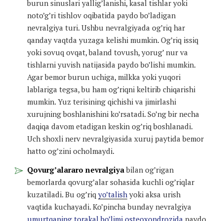
burun sinuslari yallig’lanishi, kasal tishlar yoki
noto’g’ri tishlov oqibatida paydo bo’ladigan
nevralgiya turi. Ushbu nevralgiyada og’riq har
qanday vaqtda yuzaga kelishi mumkin. Og’riq issiq
yoki sovuq ovqat, baland tovush, yorug’ nur va
tishlarni yuvish natijasida paydo bo’lishi mumkin.
Agar bemor burun uchiga, milkka yoki yuqori
lablariga tegsa, bu ham og’riqni keltirib chiqarishi
mumkin. Yuz terisining qichishi va jimirlashi
xurujning boshlanishini ko’rsatadi. So’ng bir necha
daqiqa davom etadigan keskin og’riq boshlanadi.
Uch shoxli nerv nevralgiyasida xuruj paytida bemor
hatto og’zini ocholmaydi.
Qovurg’alararo nevralgiya
bilan og’rigan
bemorlarda qovurg’alar sohasida kuchli og’riqlar
kuzatiladi. Bu og’riq
yo’talish
yoki aksa urish
vaqtida kuchayadi. Ko’pincha bunday nevralgiya
umurtqaning torakal bo’limi osteoxondrozida
paydo