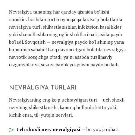
Nevralgiya tananing har qanday qismida bo’lishi
mumkin: boshdan tortib oyoqqa qadar. Ko’p holatlarda
nevralgiya turli shikastlanishlar, infektsion kasalliklar
yoki shamollashlarning og’ir shakllari natijasida paydo
bo’ladi. Sovqotish — nevralgiya paydo bo’lishining yana
bir muhim sababi. Uzoq davom etgan holatda nevralgiya
nevrotik bosqichga o’tadi, ya’ni asabda tuzilmaviy
o’zgarishlar va sezuvchanlik yo’qolishi paydo bo’ladi.
NEVRALGIYA TURLARI
Nevralgiyaning eng ko’p uchraydigan turi — uch shoxli
nervning shikastlanishi, kamroq hollarda katta yoki
kichik ensa, til-yutqin nervlari.
Uch shoxli nerv nevralgiyasi
— bu yuz jarohati,