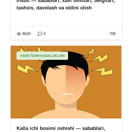
Insult — sabablari, xavf omillari, belgilari,
tashxis, davolash va oldini olish
8620
0
708
ASAB TIZIMI KASALLIKLARI
Kalla ichi bosimi oshishi — sabablari,