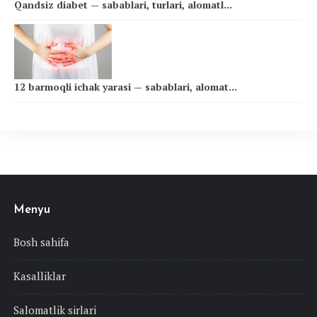
Qandsiz diabet — sabablari, turlari, alomatl...
12 barmoqli ichak yarasi — sabablari, alomat...
Menyu
Bosh sahifa
Kasalliklar
Salomatlik sirlari