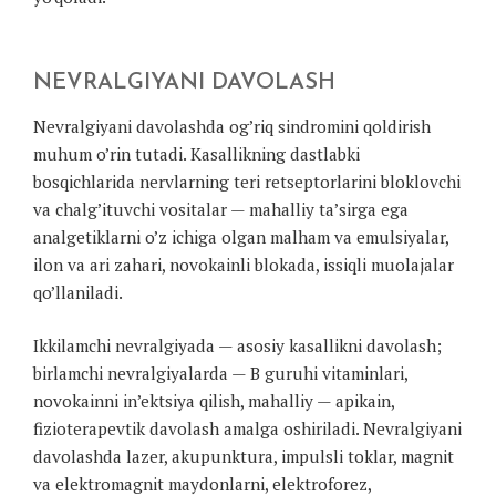
NEVRALGIYANI DAVOLASH
Nevralgiyani davolashda og’riq sindromini qoldirish
muhum o’rin tutadi. Kasallikning dastlabki
bosqichlarida nervlarning teri retseptorlarini bloklovchi
va chalg’ituvchi vositalar — mahalliy ta’sirga ega
analgetiklarni o’z ichiga olgan malham va emulsiyalar,
ilon va ari zahari, novokainli blokada, issiqli muolajalar
qo’llaniladi.
Ikkilamchi nevralgiyada — asosiy kasallikni davolash;
birlamchi nevralgiyalarda — B guruhi vitaminlari,
novokainni in’ektsiya qilish, mahalliy — apikain,
fizioterapevtik davolash amalga oshiriladi. Nevralgiyani
davolashda lazer, akupunktura, impulsli toklar, magnit
va elektromagnit maydonlarni, elektroforez,