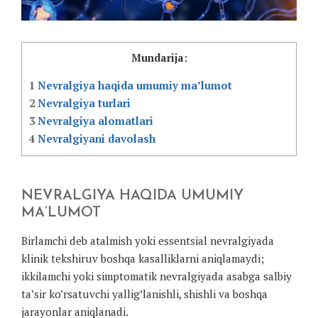
Mundarija:
1
Nevralgiya haqida umumiy ma’lumot
2
Nevralgiya turlari
3
Nevralgiya alomatlari
4
Nevralgiyani davolash
NEVRALGIYA HAQIDA UMUMIY
MA’LUMOT
Birlamchi deb atalmish yoki essentsial nevralgiyada
klinik tekshiruv boshqa kasalliklarni aniqlamaydi;
ikkilamchi yoki simptomatik nevralgiyada asabga salbiy
ta’sir ko’rsatuvchi yallig’lanishli, shishli va boshqa
jarayonlar aniqlanadi.