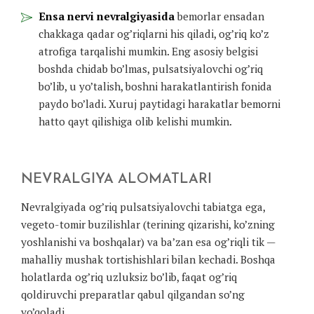
Ensa nervi nevralgiyasida
bemorlar ensadan
chakkaga qadar og’riqlarni his qiladi, og’riq ko’z
atrofiga tarqalishi mumkin. Eng asosiy belgisi
boshda chidab bo’lmas, pulsatsiyalovchi og’riq
bo’lib, u yo’talish, boshni harakatlantirish fonida
paydo bo’ladi. Xuruj paytidagi harakatlar bemorni
hatto qayt qilishiga olib kelishi mumkin.
NEVRALGIYA ALOMATLARI
Nevralgiyada og’riq pulsatsiyalovchi tabiatga ega,
vegeto-tomir buzilishlar (terining qizarishi, ko’zning
yoshlanishi va boshqalar) va ba’zan esa og’riqli tik —
mahalliy mushak tortishishlari bilan kechadi. Boshqa
holatlarda og’riq uzluksiz bo’lib, faqat og’riq
qoldiruvchi preparatlar qabul qilgandan so’ng
yo’qoladi.