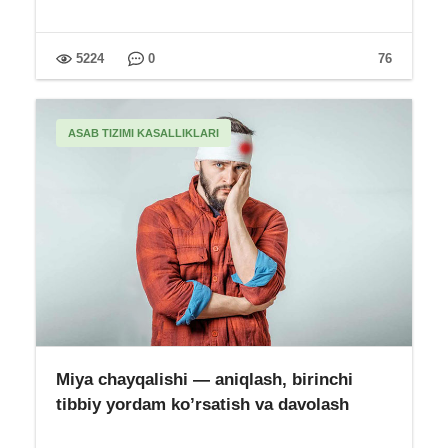
5224
0
76
ASAB TIZIMI KASALLIKLARI
Miya chayqalishi — aniqlash, birinchi
tibbiy yordam ko’rsatish va davolash