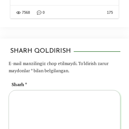
7568
0
175
SHARH QOLDIRISH
E-mail manzilingiz chop etilmaydi.
To'ldirish zarur
maydonlar
*
bilan belgilangan.
Sharh
*