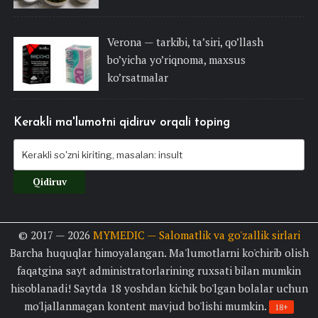
Verona — tarkibi, ta’siri, qo’llash
bo’yicha yo’riqnoma, maxsus
ko’rsatmalar
Kerakli ma'lumotni qidiruv orqali toping
© 2017 — 2026
MYMEDIC — Salomatlik va go'zallik sirlari
Barcha huquqlar himoyalangan. Ma'lumotlarni ko'chirib olish
faqatgina sayt administratorlarining ruxsati bilan mumkin
hisoblanadi! Saytda 18 yoshdan kichik bo'lgan bolalar uchun
mo'ljallanmagan kontent mavjud bo'lishi mumkin.
18+