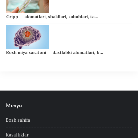
Gripp — alomatlari, shakllari, sabablari, ta...
Bosh miya saratoni — dastlabki alomatlari, b...
Menyu
Bosh sahifa
Kasalliklar