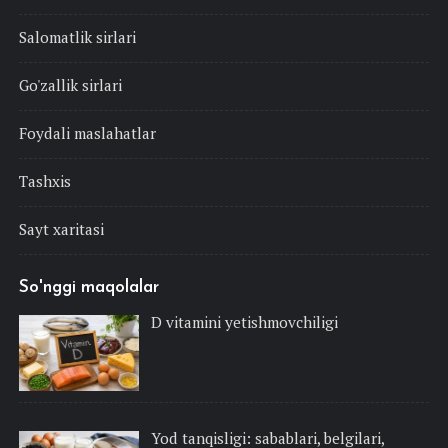
Salomatlik sirlari
Go'zallik sirlari
Foydali maslahatlar
Tashxis
Sayt xaritasi
So'nggi maqolalar
D vitamini yetishmovchiligi
Yod tanqisligi: sabablari, belgilari,