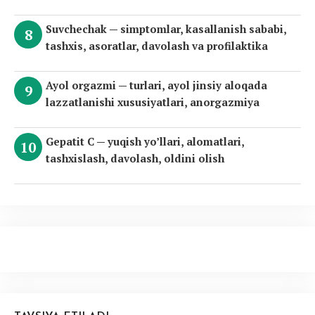
Suvchechak — simptomlar, kasallanish sababi,
tashxis, asoratlar, davolash va profilaktika
Ayol orgazmi — turlari, ayol jinsiy aloqada
lazzatlanishi xususiyatlari, anorgazmiya
Gepatit C — yuqish yo’llari, alomatlari,
tashxislash, davolash, oldini olish