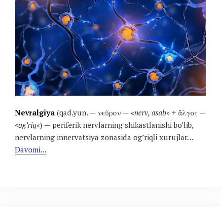
Nevralgiya
(qad.yun. — νεῦρον — «
nerv, asab
» + ἄλγος —
«
og’riq
«) — periferik nervlarning shikastlanishi bo’lib,
nervlarning innervatsiya zonasida og’riqli xurujlar…
Davomi...