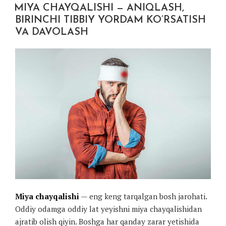
MIYA CHAYQALISHI — ANIQLASH,
BIRINCHI TIBBIY YORDAM KO’RSATISH
VA DAVOLASH
Miya chayqalishi
— eng keng tarqalgan bosh jarohati.
Oddiy odamga oddiy lat yeyishni miya chayqalishidan
ajratib olish qiyin. Boshga har qanday zarar yetishida