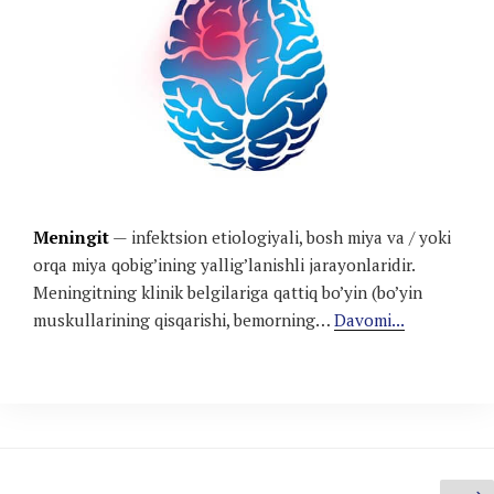
Meningit
— infektsion etiologiyali, bosh miya va / yoki
orqa miya qobig’ining yallig’lanishli jarayonlaridir.
Meningitning klinik belgilariga qattiq bo’yin (bo’yin
muskullarining qisqarishi, bemorning…
Davomi...
Posts
Page