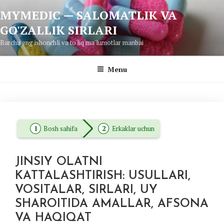
Skip
MYMEDIC — SALOMATLIK VA
to
GO'ZALLIK SIRLARI
content
Barcha eng ishonchli va to'liq ma'lumotlar manbai
Menu
Bosh sahifa
Erkaklar uchun
JINSIY OLATNI
KATTALASHTIRISH: USULLARI,
VOSITALAR, SIRLARI, UY
SHAROITIDA AMALLAR, AFSONA
VA HAQIQAT