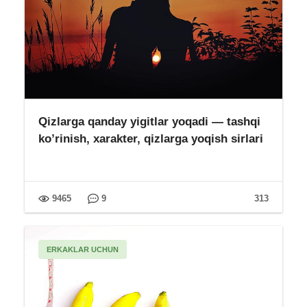
Qizlarga qanday yigitlar yoqadi — tashqi
ko’rinish, xarakter, qizlarga yoqish sirlari
9465
9
313
ERKAKLAR UCHUN