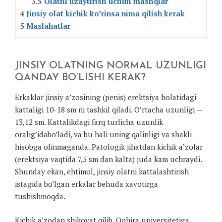
3.5
Olatni uzaytirish uchun mashqlar
4
Jinsiy olat kichik ko’rinsa nima qilish kerak
5
Maslahatlar
JINSIY OLATNING NORMAL UZUNLIGI
QANDAY BO’LISHI KERAK?
Erkaklar jinsiy a’zosining (penis) erektsiya holatidagi
kattaligi 10-18 sm ni tashkil qiladi. O’rtacha uzunligi —
13,12 sm. Kattalikdagi farq turlicha uzunlik
oralig’idabo’ladi, va bu hali uning qalinligi va shakli
hisobga olinmaganda. Patologik jihatdan kichik a’zolar
(erektsiya vaqtida 7,5 sm dan kalta) juda kam uchraydi.
Shunday ekan, ehtimol, jinsiy olatni kattalashtirish
istagida bo’lgan erkalar behuda xavotirga
tushishmoqda.
Kichik a’zodan shikoyat qilib, Qohira universitetiga