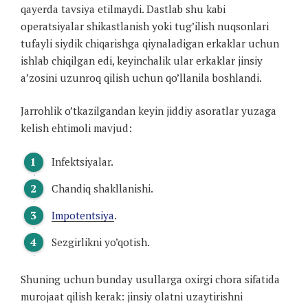
qayerda tavsiya etilmaydi. Dastlab shu kabi
operatsiyalar shikastlanish yoki tug’ilish nuqsonlari
tufayli siydik chiqarishga qiynaladigan erkaklar uchun
ishlab chiqilgan edi, keyinchalik ular erkaklar jinsiy
a’zosini uzunroq qilish uchun qo’llanila boshlandi.
Jarrohlik o’tkazilgandan keyin jiddiy asoratlar yuzaga
kelish ehtimoli mavjud:
Infektsiyalar.
Chandiq shakllanishi.
Impotentsiya
.
Sezgirlikni yo’qotish.
Shuning uchun bunday usullarga oxirgi chora sifatida
murojaat qilish kerak: jinsiy olatni uzaytirishni