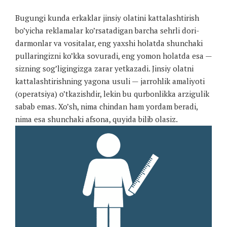
Bugungi kunda erkaklar jinsiy olatini kattalashtirish
bo’yicha reklamalar ko’rsatadigan barcha sehrli dori-
darmonlar va vositalar, eng yaxshi holatda shunchaki
pullaringizni ko’kka sovuradi, eng yomon holatda esa —
sizning sog’ligingizga zarar yetkazadi. Jinsiy olatni
kattalashtirishning yagona usuli — jarrohlik amaliyoti
(operatsiya) o’tkazishdir, lekin bu qurbonlikka arzigulik
sabab emas. Xo’sh, nima chindan ham yordam beradi,
nima esa shunchaki afsona, quyida bilib olasiz.