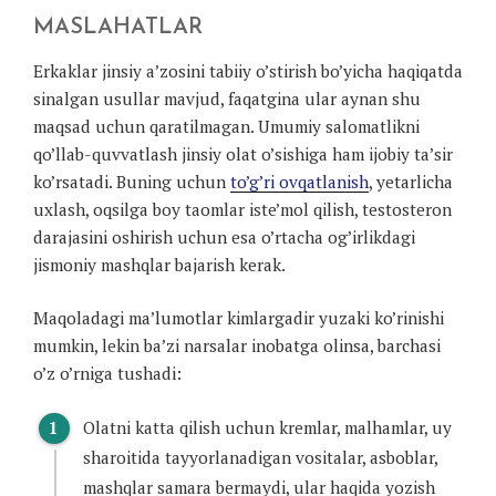
MASLAHATLAR
Erkaklar jinsiy a’zosini tabiiy o’stirish bo’yicha haqiqatda
sinalgan usullar mavjud, faqatgina ular aynan shu
maqsad uchun qaratilmagan. Umumiy salomatlikni
qo’llab-quvvatlash jinsiy olat o’sishiga ham ijobiy ta’sir
ko’rsatadi. Buning uchun
to’g’ri ovqatlanish
, yetarlicha
uxlash, oqsilga boy taomlar iste’mol qilish, testosteron
darajasini oshirish uchun esa o’rtacha og’irlikdagi
jismoniy mashqlar bajarish kerak.
Maqoladagi ma’lumotlar kimlargadir yuzaki ko’rinishi
mumkin, lekin ba’zi narsalar inobatga olinsa, barchasi
o’z o’rniga tushadi:
Olatni katta qilish uchun kremlar, malhamlar, uy
sharoitida tayyorlanadigan vositalar, asboblar,
mashqlar samara bermaydi, ular haqida yozish