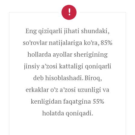
Eng qiziqarli jihati shundaki,
so’rovlar natijalariga ko’ra, 85%
hollarda ayollar sherigining
jinsiy a’zosi kattaligi qoniqarli
deb hisoblashadi. Biroq,
erkaklar o’z a’zosi uzunligi va
kenligidan faqatgina 55%
holatda qoniqadi.