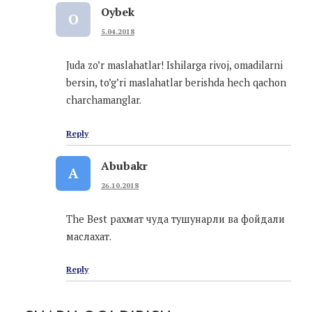
Oybek
O
5.04.2018
Juda zo’r maslahatlar! Ishilarga rivoj, omadilarni
bersin, to’g’ri maslahatlar berishda hech qachon
charchamanglar.
Reply
Abubakr
A
26.10.2018
The Best рахмат чуда тушунарли ва фойдали
маслахат.
Reply