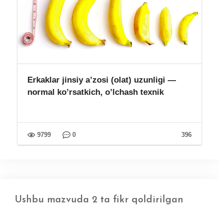
Erkaklar jinsiy a’zosi (olat) uzunligi —
normal ko’rsatkich, o’lchash texnik
9799
0
396
Ushbu mazvuda 2 ta fikr qoldirilgan