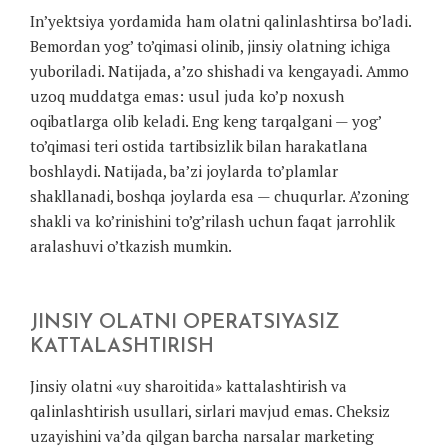
In’yektsiya yordamida ham olatni qalinlashtirsa bo’ladi.
Bemordan yog’ to’qimasi olinib, jinsiy olatning ichiga
yuboriladi. Natijada, a’zo shishadi va kengayadi. Ammo
uzoq muddatga emas: usul juda ko’p noxush
oqibatlarga olib keladi. Eng keng tarqalgani — yog’
to’qimasi teri ostida tartibsizlik bilan harakatlana
boshlaydi. Natijada, ba’zi joylarda to’plamlar
shakllanadi, boshqa joylarda esa — chuqurlar. A’zoning
shakli va ko’rinishini to’g’rilash uchun faqat jarrohlik
aralashuvi o’tkazish mumkin.
JINSIY OLATNI OPERATSIYASIZ
KATTALASHTIRISH
Jinsiy olatni «uy sharoitida» kattalashtirish va
qalinlashtirish usullari, sirlari mavjud emas. Cheksiz
uzayishini va’da qilgan barcha narsalar marketing