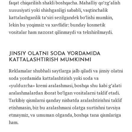
faqat chiqarilish shakli boshqacha. Mahalliy qo’zg’alish
xususiyati yoki shishganligi sababli, vaqtinchalik
kattalashganlik ta’siri sezilgandek bo’lishi mumkin,
lekin bu yoqimsiz va xavflidir: bunday kosmetik
vositalar ham nazorat qilinmaydi va tekshirilmaydi.
JINSIY OLATNI SODA YORDAMIDA
KATTALASHTIRISH MUMKINMI
Reklamalar shubhali saytlarga jalb qiladi va jinsiy olatni
soda yordamida kattalashtirish yoki soda va
«yulduzcha» kremi aralashmasi, boshqa shu kabi g’alati
aralashmalardan iborat bo’lgan vositalarni taklif etadi.
Tarkibiy qismlarni qanday nisbatda aralashtirishni taklif
etishmasin, biz bu aralashmani olatga surtishni tavsiya
etmaymiz, va umuman olganda, boshqa tana qismlariga
ham.