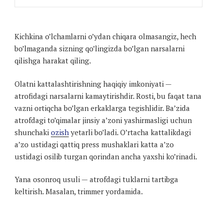
Kichkina o’lchamlarni o’ydan chiqara olmasangiz, hech
bo’lmaganda sizning qo’lingizda bo’lgan narsalarni
qilishga harakat qiling.
Olatni kattalashtirishning haqiqiy imkoniyati —
atrofidagi narsalarni kamaytirishdir. Rosti, bu faqat tana
vazni ortiqcha bo’lgan erkaklarga tegishlidir. Ba’zida
atrofdagi to’qimalar jinsiy a’zoni yashirmasligi uchun
shunchaki
ozish
yetarli bo’ladi. O’rtacha kattalikdagi
a’zo ustidagi qattiq press mushaklari katta a’zo
ustidagi osilib turgan qorindan ancha yaxshi ko’rinadi.
Yana osonroq usuli — atrofdagi tuklarni tartibga
keltirish. Masalan, trimmer yordamida.