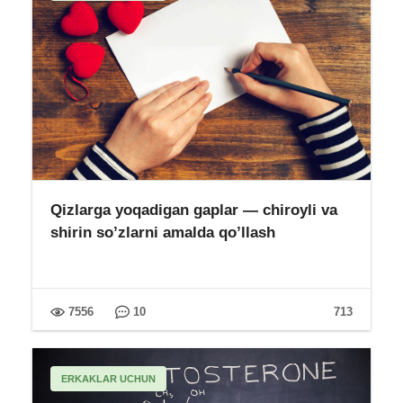
Qizlarga yoqadigan gaplar — chiroyli va
shirin so’zlarni amalda qo’llash
7556
10
713
ERKAKLAR UCHUN