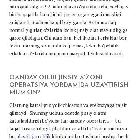
murojaat qilgan 92 nafar shaxs o’rganilganda, hech qay
biri haqiqatda ham kichik jinsiy organ egasi emasligi
aniqlandi. Boshqacha qilib aytganda, 92 ta mutlaq
normal yigitlar, o’zlarida kichik jinsiy olat mavjudligiga
qaror qilishgan. Chindan ham kichik olatli erkaklar bor,
lekin ularning soni juda ko’p emas, lekin ko’pchilik
erkaklar o’zlarida muammo mavjud deb hisoblashadi.
QANDAY QILIB JINSIY A’ZONI
OPERATSIYA YORDAMIDA UZAYTIRISH
MUMKIN?
Olatning kattaligi siydik chiqarish va erektsiyaga ta’sir
qilmaydi. Shuning uchun odatda jinsiy olatni
kattalashtirish bo’yicha har qanday operatsiya — bu
faqat kosmetologik jihatdan kerakli bo’lishi mumkin va
bu
plastik jarrohlik
klinikalaridan tashqari boshqa hech