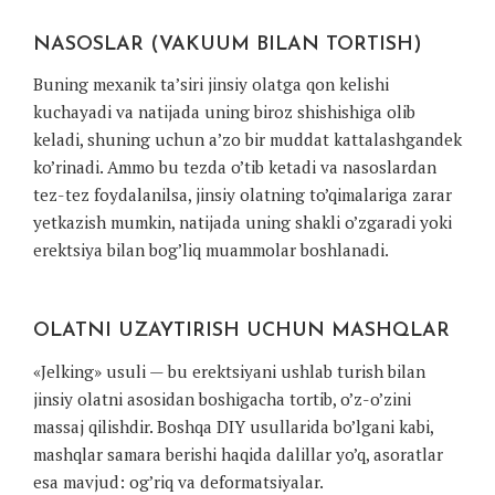
NASOSLAR (VAKUUM BILAN TORTISH)
Buning mexanik ta’siri jinsiy olatga qon kelishi
kuchayadi va natijada uning biroz shishishiga olib
keladi, shuning uchun a’zo bir muddat kattalashgandek
ko’rinadi. Ammo bu tezda o’tib ketadi va nasoslardan
tez-tez foydalanilsa, jinsiy olatning to’qimalariga zarar
yetkazish mumkin, natijada uning shakli o’zgaradi yoki
erektsiya bilan bog’liq muammolar boshlanadi.
OLATNI UZAYTIRISH UCHUN MASHQLAR
«Jelking» usuli — bu erektsiyani ushlab turish bilan
jinsiy olatni asosidan boshigacha tortib, o’z-o’zini
massaj qilishdir. Boshqa DIY usullarida bo’lgani kabi,
mashqlar samara berishi haqida dalillar yo’q, asoratlar
esa mavjud: og’riq va deformatsiyalar.