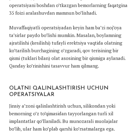
operatsiyani boshdan o’tkazgan bemorlarning faqatgina
35 foizi aralashuvdan mamnun bo’lishadi.
Muvaffaqiyatli operatsiyadan keyin ham ba’zi noj’oya
ta’sirlar paydo bo’lishi mumkin. Masalan, boylamning
ajratilishi (kesilishi) tufayli erektsiya vaqtida olatning
ko’tarilish burchagining o’zgaradi, qov terisining bir
qismi (tuklari bilan) olat asosining bir qismiga aylanadi.
Qanday ko’rinishini tasavvur ham qilmang.
OLATNI QALINLASHTIRISH UCHUN
OPERATSIYALAR
Jinsiy a’zoni qalinlashtirish uchun, silikondan yoki
bemorning o’z to’qimasidan tayyorlangan turli xil
implantatlar qo’llaniladi. Bu munozarali muolajalar
bo’lib, ular ham ko’plab qarshi ko’rsatmalarga ega.