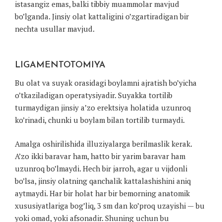
istasangiz emas, balki tibbiy muammolar mavjud
bo’lganda. Jinsiy olat kattaligini o’zgartiradigan bir
nechta usullar mavjud.
LIGAMENTOTOMIYA
Bu olat va suyak orasidagi boylamni ajratish bo’yicha
o’tkaziladigan operatysiyadir. Suyakka tortilib
turmaydigan jinsiy a’zo erektsiya holatida uzunroq
ko’rinadi, chunki u boylam bilan tortilib turmaydi.
Amalga oshirilishida illuziyalarga berilmaslik kerak.
A’zo ikki baravar ham, hatto bir yarim baravar ham
uzunroq bo’lmaydi. Hech bir jarroh, agar u vijdonli
bo’lsa, jinsiy olatning qanchalik kattalashishini aniq
aytmaydi. Har bir holat har bir bemorning anatomik
xususiyatlariga bog’liq, 3 sm dan ko’proq uzayishi — bu
yoki omad, yoki afsonadir. Shuning uchun bu