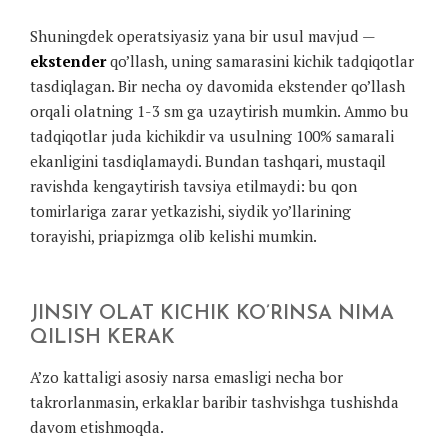
Shuningdek operatsiyasiz yana bir usul mavjud —
ekstender
qo’llash, uning samarasini kichik tadqiqotlar
tasdiqlagan. Bir necha oy davomida ekstender qo’llash
orqali olatning 1-3 sm ga uzaytirish mumkin. Ammo bu
tadqiqotlar juda kichikdir va usulning 100% samarali
ekanligini tasdiqlamaydi. Bundan tashqari, mustaqil
ravishda kengaytirish tavsiya etilmaydi: bu qon
tomirlariga zarar yetkazishi, siydik yo’llarining
torayishi, priapizmga olib kelishi mumkin.
JINSIY OLAT KICHIK KO’RINSA NIMA
QILISH KERAK
A’zo kattaligi asosiy narsa emasligi necha bor
takrorlanmasin, erkaklar baribir tashvishga tushishda
davom etishmoqda.