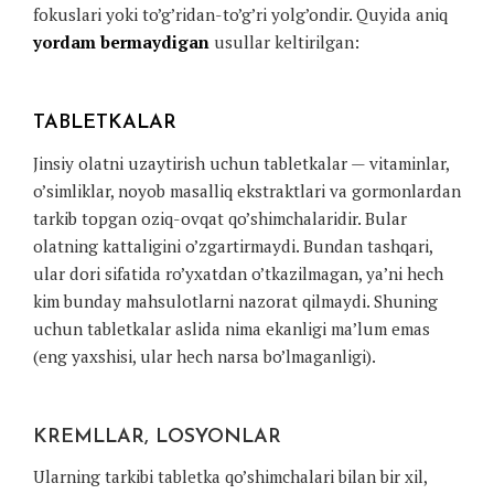
fokuslari yoki to’g’ridan-to’g’ri yolg’ondir. Quyida aniq
yordam bermaydigan
usullar keltirilgan:
TABLETKALAR
Jinsiy olatni uzaytirish uchun tabletkalar — vitaminlar,
o’simliklar, noyob masalliq ekstraktlari va gormonlardan
tarkib topgan oziq-ovqat qo’shimchalaridir. Bular
olatning kattaligini o’zgartirmaydi. Bundan tashqari,
ular dori sifatida ro’yxatdan o’tkazilmagan, ya’ni hech
kim bunday mahsulotlarni nazorat qilmaydi. Shuning
uchun tabletkalar aslida nima ekanligi ma’lum emas
(eng yaxshisi, ular hech narsa bo’lmaganligi).
KREMLLAR, LOSYONLAR
Ularning tarkibi tabletka qo’shimchalari bilan bir xil,