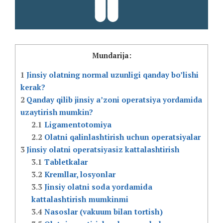
Mundarija:
1
Jinsiy olatning normal uzunligi qanday bo’lishi
kerak?
2
Qanday qilib jinsiy a’zoni operatsiya yordamida
uzaytirish mumkin?
2.1
Ligamentotomiya
2.2
Olatni qalinlashtirish uchun operatsiyalar
3
Jinsiy olatni operatsiyasiz kattalashtirish
3.1
Tabletkalar
3.2
Kremllar, losyonlar
3.3
Jinsiy olatni soda yordamida
kattalashtirish mumkinmi
3.4
Nasoslar (vakuum bilan tortish)