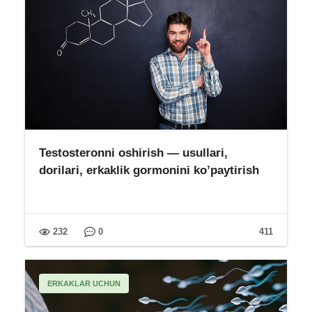
Testosteronni oshirish — usullari,
dorilari, erkaklik gormonini ko’paytirish
232
0
411
ERKAKLAR UCHUN