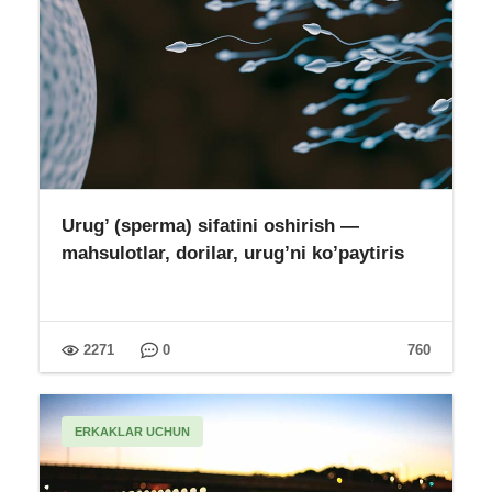
Urug’ (sperma) sifatini oshirish —
mahsulotlar, dorilar, urug’ni ko’paytiris
2271
0
760
ERKAKLAR UCHUN