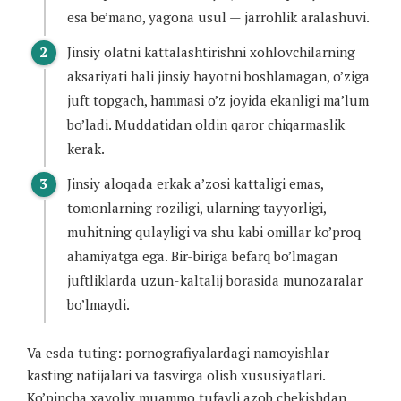
esa be’mano, yagona usul — jarrohlik aralashuvi.
Jinsiy olatni kattalashtirishni xohlovchilarning
aksariyati hali jinsiy hayotni boshlamagan, o’ziga
juft topgach, hammasi o’z joyida ekanligi ma’lum
bo’ladi. Muddatidan oldin qaror chiqarmaslik
kerak.
Jinsiy aloqada erkak a’zosi kattaligi emas,
tomonlarning roziligi, ularning tayyorligi,
muhitning qulayligi va shu kabi omillar ko’proq
ahamiyatga ega. Bir-biriga befarq bo’lmagan
juftliklarda uzun-kaltalij borasida munozaralar
bo’lmaydi.
Va esda tuting: pornografiyalardagi namoyishlar —
kasting natijalari va tasvirga olish xususiyatlari.
Ko’pincha xayoliy muammo tufayli azob chekishdan