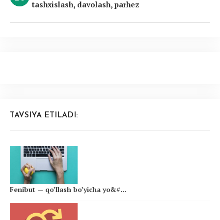
tashxislash, davolash, parhez
TAVSIYA ETILADI:
Fenibut — qo’llash bo’yicha yo&#...