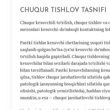
CHUQUR TISHLOV TASNIFI
Chuqur kesuvchili to’silish, chuqur tishlov va 
mezonlari kesuvchi-do’mboqli kontaktning lok
Pastki tishlar kesuvchi chetlarining yuqori ti
saqlanib qolgan bo’lsa (ya’ni kesuvchi-do’mbo
to’silish haqida gapiriladi. Chuqur tishlovning
kesuvchilar bilan sezilarli darajada to’silishi
bilan tavsiflanadi. Pastki kesuvchilarning kes
qilsa, tishlov chuqur jarohatlovchi sifatida qa
patologik jarayonning bosqichlari sifatida qa
olinishi, patologik yemirilishida), haddan ziyo
mumkin, u esa — chuqur jarohatlovchi tishlovg