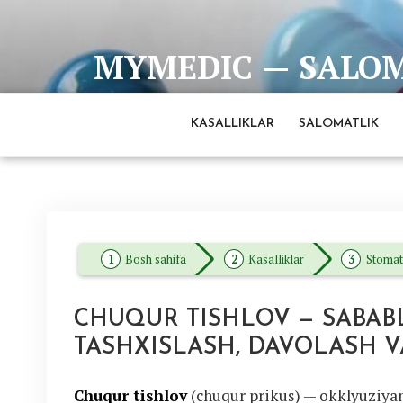
Skip
to
MYMEDIC — SALOMA
content
Barcha eng ishonchli va to'liq ma'lumotlar man
KASALLIKLAR
SALOMATLIK
Bosh sahifa
Kasalliklar
Stomat
CHUQUR TISHLOV — SABABL
TASHXISLASH, DAVOLASH V
Chuqur tishlov
(chuqur prikus) — okklyuziyani