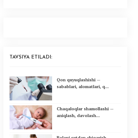
TAVSIYA ETILADI:
Qon quyuqlashishi —
sabablari, alomatlari, q...
Chaqaloqlar shamollashi —
aniqlash, davolash...
Bolani sutdan chiqarish —