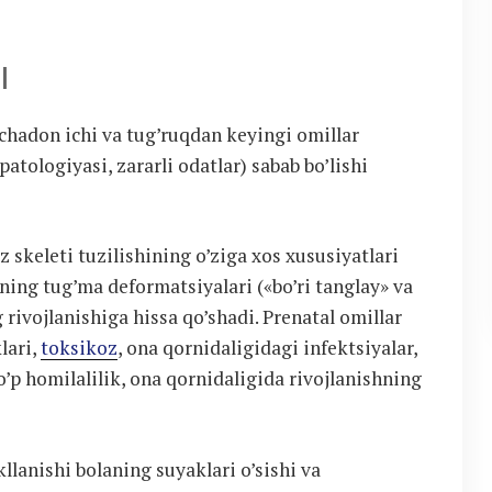
I
chadon ichi va tug’ruqdan keyingi omillar
atologiyasi, zararli odatlar) sabab bo’lishi
z skeleti tuzilishining o’ziga xos xususiyatlari
zning tug’ma deformatsiyalari («bo’ri tanglay» va
rivojlanishiga hissa qo’shadi. Prenatal omillar
lari,
toksikoz
, ona qornidaligidagi infektsiyalar,
’p homilalilik, ona qornidaligida rivojlanishning
lanishi bolaning suyaklari o’sishi va