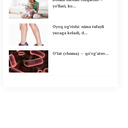
yo’llari, ko...
Oyoq og’rishi: nima tufayli
yuzaga keladi, d...
O’lat (chuma) — qo’zg’atuv...