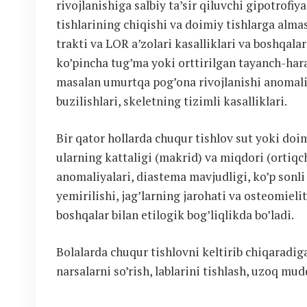
rivojlanishiga salbiy ta’sir qiluvchi gipotrofiya
tishlarining chiqishi va doimiy tishlarga alm
trakti va LOR a’zolari kasalliklari va boshqala
ko’pincha tug’ma yoki orttirilgan tayanch-har
masalan umurtqa pog’ona rivojlanishi anomaliy
buzilishlari, skeletning tizimli kasalliklari.
Bir qator hollarda chuqur tishlov sut yoki doim
ularning kattaligi (makrid) va miqdori (ortiqcha
anomaliyalari, diastema mavjudligi, ko’p sonli
yemirilishi, jag’larning jarohati va osteomielit
boshqalar bilan etilogik bog’liqlikda bo’ladi.
Bolalarda chuqur tishlovni keltirib chiqaradiga
narsalarni so’rish, lablarini tishlash, uzoq mudd