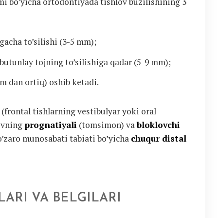
jmi bo’yicha ortodontiyada tishlov buzilishining 3
gacha to’silishi (3-5 mm);
butunlay tojning to’silishiga qadar (5-9 mm);
mm dan ortiq) oshib ketadi.
(frontal tishlarning vestibulyar yoki oral
lovning
prognatiyali
(tomsimon) va
bloklovchi
 o’zaro munosabati tabiati bo’yicha
chuqur distal
ARI VA BELGILARI