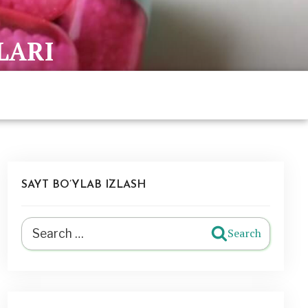
LARI
SAYT BO’YLAB IZLASH
Search
Search
for: