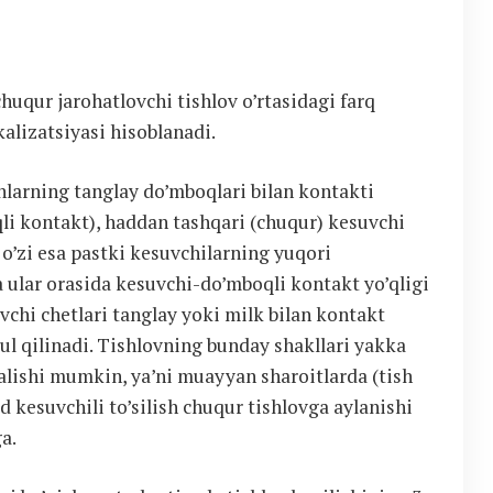
chuqur jarohatlovchi tishlov o’rtasidagi farq
alizatsiyasi hisoblanadi.
shlarning tanglay do’mboqlari bilan kontakti
qli kontakt), haddan tashqari (chuqur) kesuvchi
 o’zi esa pastki kesuvchilarning yuqori
 va ular orasida kesuvchi-do’mboqli kontakt yo’qligi
uvchi chetlari tanglay yoki milk bilan kontakt
bul qilinadi. Tishlovning bunday shakllari yakka
ralishi mumkin, ya’ni muayyan sharoitlarda (tish
d kesuvchili to’silish chuqur tishlovga aylanishi
a.