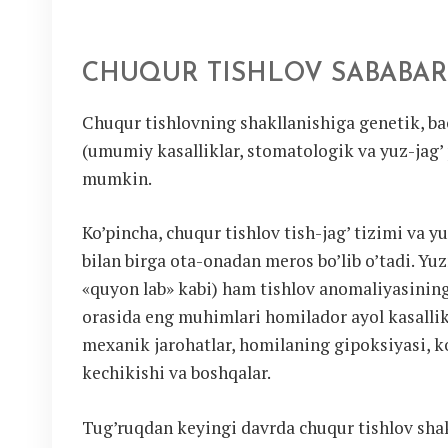
CHUQUR TISHLOV SABABAR
Chuqur tishlovning shakllanishiga genetik, ba
(umumiy kasalliklar, stomatologik va yuz-jag’ p
mumkin.
Ko’pincha, chuqur tishlov tish-jag’ tizimi va yu
bilan birga ota-onadan meros bo’lib o’tadi. Yu
«quyon lab» kabi) ham tishlov anomaliyasining 
orasida eng muhimlari homilador ayol kasallik
mexanik jarohatlar, homilaning gipoksiyasi, ko
kechikishi va boshqalar.
Tug’ruqdan keyingi davrda chuqur tishlov shakl