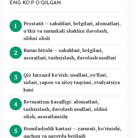
ENG KO’P O’QILGAN
Prostatit — sabablari, belgilari, alomatlari,
o’tkir va surunkali shaklini davolash,
oldini olish
Burun bitishi — sabablari, belgilari,
asoratlari, tashxislash, davolash usullari
Qiz farzand ko’rish: usullari, yo’llari,
sirlari, yapon va xitoy taqvimi, ovulyatsiya
kuni
Revmatizm kasalligi: alomatlari,
tashxislash, davolash usullari, oldini
olish, asoratlanishi
Homiladorlik kartasi — zarurati, ko’rinishi,
qachon va qayerda beriladi