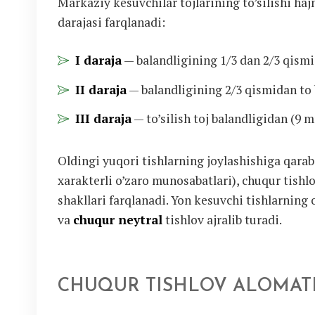
Markaziy kesuvchilar tojlarining to’silishi ha
darajasi farqlanadi:
I daraja
— balandligining 1/3 dan 2/3 qismi
II daraja
— balandligining 2/3 qismidan to 
III daraja
— to’silish toj balandligidan (9 
Oldingi yuqori tishlarning joylashishiga qarab 
xarakterli o’zaro munosabatlari), chuqur tish
shakllari farqlanadi. Yon kesuvchi tishlarning
va
chuqur neytral
tishlov ajralib turadi.
CHUQUR TISHLOV ALOMATL