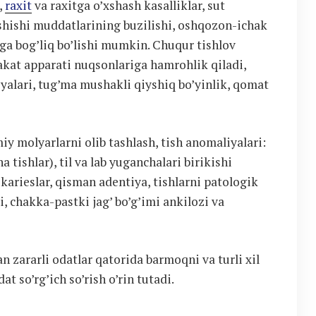
,
raxit
va raxitga o’xshash kasalliklar, sut
ashishi muddatlarining buzilishi, oshqozon-ichak
rga bog’liq bo’lishi mumkin. Chuqur tishlov
akat apparati nuqsonlariga hamrohlik qiladi,
alari, tug’ma mushakli qiyshiq bo’yinlik, qomat
iy molyarlarni olib tashlash, tish anomaliyalari:
 tishlar), til va lab yuganchalari birikishi
 karieslar, qisman adentiya, tishlarni patologik
i, chakka-pastki jag’ bo’g’imi ankilozi va
n zararli odatlar qatorida barmoqni va turli xil
at so’rg’ich so’rish o’rin tutadi.