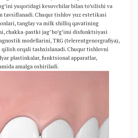
g’ini yuqoridagi kesuvchilar bilan to’silishi va
 tavsiflanadi. Chuqur tishlov yuz estetikasi
onlari, tanglay va milk shilliq qavatining
hi, chakka-pastki jag’ bo’g’imi disfunktsiyasi
iagnostik modellarini, TRG (telerentgenorgrafiya),
qilish orqali tashxislanadi. Chuqur tishlovni
yar plastinkalar, funktsional apparatlar,
damida amalga oshiriladi.