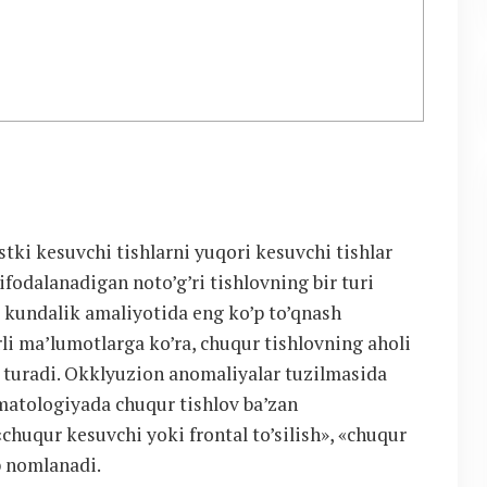
stki kesuvchi tishlarni yuqori kesuvchi tishlar
n ifodalanadigan noto’g’ri tishlovning bir turi
r kundalik amaliyotida eng ko’p to’qnash
rli ma’lumotlarga ko’ra, chuqur tishlovning aholi
b turadi. Okklyuzion anomaliyalar tuzilmasida
matologiyada chuqur tishlov ba’zan
«chuqur kesuvchi yoki frontal to’silish», «chuqur
b nomlanadi.