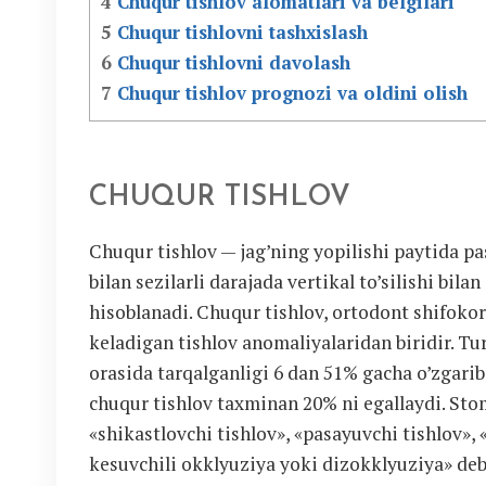
4
Chuqur tishlov alomatlari va belgilari
5
Chuqur tishlovni tashxislash
6
Chuqur tishlovni davolash
7
Chuqur tishlov prognozi va oldini olish
CHUQUR TISHLOV
Chuqur tishlov — jag’ning yopilishi paytida pa
bilan sezilarli darajada vertikal to’silishi bila
hisoblanadi. Chuqur tishlov, ortodont shifoko
keladigan tishlov anomaliyalaridan biridir. Tu
orasida tarqalganligi 6 dan 51% gacha o’zgari
chuqur tishlov taxminan 20% ni egallaydi. Sto
«shikastlovchi tishlov», «pasayuvchi tishlov», 
kesuvchili okklyuziya yoki dizokklyuziya» de