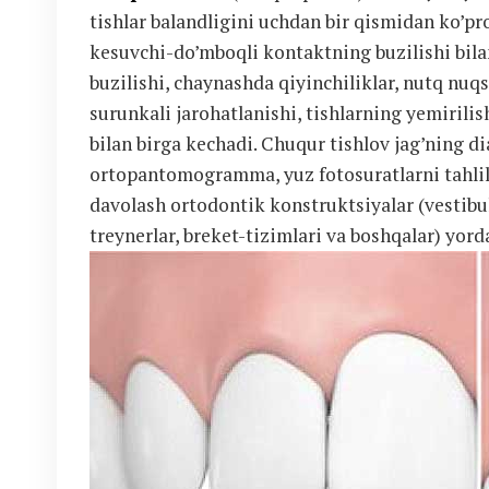
tishlar balandligini uchdan bir qismidan ko’pro
kesuvchi-do’mboqli kontaktning buzilishi bilan
buzilishi, chaynashda qiyinchiliklar, nutq nuqs
surunkali jarohatlanishi, tishlarning yemirilis
bilan birga kechadi. Chuqur tishlov jag’ning d
ortopantomogramma, yuz fotosuratlarni tahlil 
davolash ortodontik konstruktsiyalar (vestibul
treynerlar, breket-tizimlari va boshqalar) yor