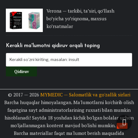
Verona — tarkibi, ta’siri, qo’llash
bo’yicha yo’riqnoma, maxsus
ko’rsatmalar
Kerakli ma'lumotni qidiruv orqali toping
© 2017 — 2026
MYMEDIC — Salomatlik va go'zallik sirlari
Barcha huquqlar himoyalangan. Ma'lumotlarni ko'chirib olish
faqatgina sayt administratorlarining ruxsati bilan mumkin
hisoblanadi! Saytda 18 yoshdan kichik bo'lgan bolalar uchun
mo'ljallanmagan kontent mavjud bo'lishi mumkin.
18+
Barcha materiallar faqat ma'lumot berish maqsadida