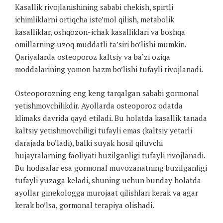
Kasallik rivojlanishining sababi chekish, spirtli
ichimliklarni ortiqcha iste’mol qilish, metabolik
kasalliklar, oshqozon-ichak kasalliklari va boshqa
omillarning uzoq muddatli ta’siri bo’lishi mumkin.
Qariyalarda osteoporoz kaltsiy va ba’zi oziqa
moddalarining yomon hazm bo’lishi tufayli rivojlanadi.
Osteoporozning eng keng tarqalgan sababi gormonal
yetishmovchilikdir. Ayollarda osteoporoz odatda
klimaks davrida qayd etiladi. Bu holatda kasallik tanada
kaltsiy yetishmovchiligi tufayli emas (kaltsiy yetarli
darajada bo’ladi), balki suyak hosil qiluvchi
hujayralarning faoliyati buzilganligi tufayli rivojlanadi.
Bu hodisalar esa gormonal muvozanatning buzilganligi
tufayli yuzaga keladi, shuning uchun bunday holatda
ayollar ginekologga murojaat qilishlari kerak va agar
kerak bo’lsa, gormonal terapiya olishadi.