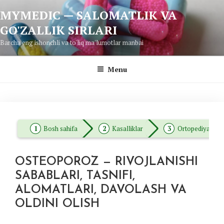
Skip
MYMEDIC — SALOMATLIK VA
to
GO'ZALLIK SIRLARI
content
Barcha eng ishonchli va to'liq ma'lumotlar manbai
Menu
Bosh sahifa
Kasalliklar
Ortopediya
OSTEOPOROZ — RIVOJLANISHI
SABABLARI, TASNIFI,
ALOMATLARI, DAVOLASH VA
OLDINI OLISH