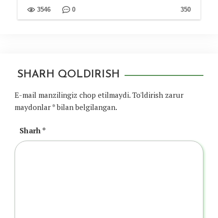
3546
0
350
SHARH QOLDIRISH
E-mail manzilingiz chop etilmaydi.
To'ldirish zarur
maydonlar
*
bilan belgilangan.
Sharh
*