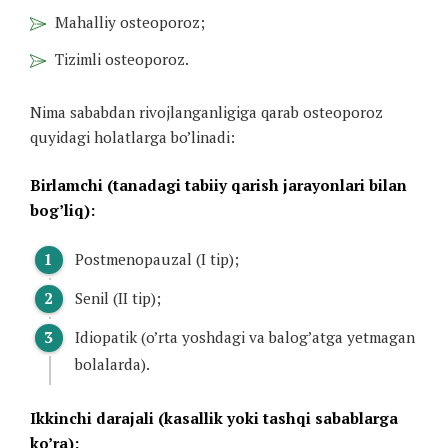
Mahalliy osteoporoz;
Tizimli osteoporoz.
Nima sababdan rivojlanganligiga qarab osteoporoz
quyidagi holatlarga bo’linadi:
Birlamchi (tanadagi tabiiy qarish jarayonlari bilan
bog’liq):
Postmenopauzal (I tip);
Senil (II tip);
Idiopatik (o’rta yoshdagi va balog’atga yetmagan
bolalarda).
Ikkinchi darajali (kasallik yoki tashqi sabablarga
ko’ra):