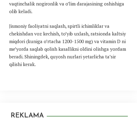
vaqtinchalik nogironlik va o’lim darajasining oshishiga
olib keladi.
Jismoniy faoliyatni saqlash, spirtli ichimliklar va
chekishdan voz kechish, to’yib uxlash, ratsionda kaltsiy
miqdori (kuniga o’rtacha 1200-1500 mg) va vitamin D ni
me’yorda saqlab qolish kasallikni oldini olishga yordam
beradi. Shiningdek, quyosh nurlari yetarlicha ta’sir
qilishi kerak.
REKLAMA