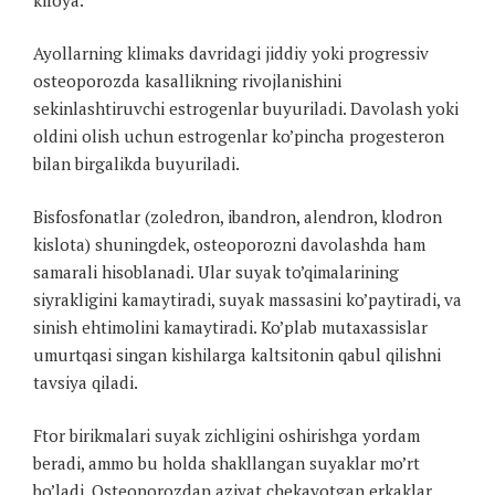
Ayollarning klimaks davridagi jiddiy yoki progressiv
osteoporozda kasallikning rivojlanishini
sekinlashtiruvchi estrogenlar buyuriladi. Davolash yoki
oldini olish uchun estrogenlar ko’pincha progesteron
bilan birgalikda buyuriladi.
Bisfosfonatlar (zoledron, ibandron, alendron, klodron
kislota) shuningdek, osteoporozni davolashda ham
samarali hisoblanadi. Ular suyak to’qimalarining
siyrakligini kamaytiradi, suyak massasini ko’paytiradi, va
sinish ehtimolini kamaytiradi. Ko’plab mutaxassislar
umurtqasi singan kishilarga kaltsitonin qabul qilishni
tavsiya qiladi.
Ftor birikmalari suyak zichligini oshirishga yordam
beradi, ammo bu holda shakllangan suyaklar mo’rt
bo’ladi. Osteoporozdan aziyat chekayotgan erkaklar