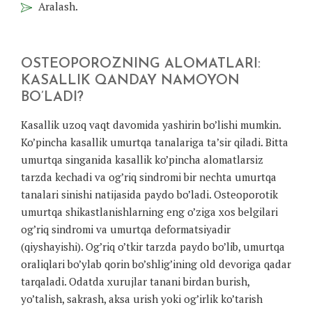
Aralash.
OSTEOPOROZNING ALOMATLARI:
KASALLIK QANDAY NAMOYON
BO’LADI?
Kasallik uzoq vaqt davomida yashirin bo’lishi mumkin.
Ko’pincha kasallik umurtqa tanalariga ta’sir qiladi. Bitta
umurtqa singanida kasallik ko’pincha alomatlarsiz
tarzda kechadi va og’riq sindromi bir nechta umurtqa
tanalari sinishi natijasida paydo bo’ladi. Osteoporotik
umurtqa shikastlanishlarning eng o’ziga xos belgilari
og’riq sindromi va umurtqa deformatsiyadir
(qiyshayishi). Og’riq o’tkir tarzda paydo bo’lib, umurtqa
oraliqlari bo’ylab qorin bo’shlig’ining old devoriga qadar
tarqaladi. Odatda xurujlar tanani birdan burish,
yo’talish, sakrash, aksa urish yoki og’irlik ko’tarish