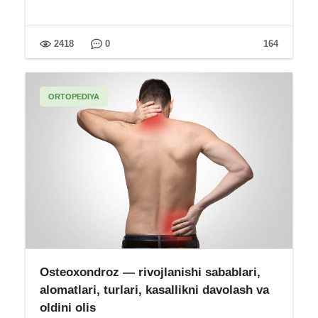
2418
0
164
ORTOPEDIYA
Osteoxondroz — rivojlanishi sabablari,
alomatlari, turlari, kasallikni davolash va
oldini olis