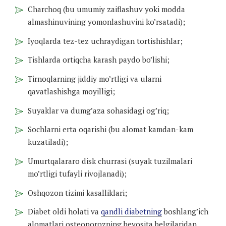
Charchoq (bu umumiy zaiflashuv yoki modda
almashinuvining yomonlashuvini ko’rsatadi);
Iyoqlarda tez-tez uchraydigan tortishishlar;
Tishlarda ortiqcha karash paydo bo’lishi;
Tirnoqlarning jiddiy mo’rtligi va ularni
qavatlashishga moyilligi;
Suyaklar va dumg’aza sohasidagi og’riq;
Sochlarni erta oqarishi (bu alomat kamdan-kam
kuzatiladi);
Umurtqalararo disk churrasi (suyak tuzilmalari
mo’rtligi tufayli rivojlanadi);
Oshqozon tizimi kasalliklari;
Diabet oldi holati va
qandli diabetning
boshlang’ich
alomatlari osteoporozning bevosita belgilaridan