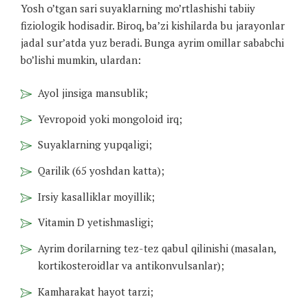
Yosh o’tgan sari suyaklarning mo’rtlashishi tabiiy
fiziologik hodisadir. Biroq, ba’zi kishilarda bu jarayonlar
jadal sur’atda yuz beradi. Bunga ayrim omillar sababchi
bo’lishi mumkin, ulardan:
Ayol jinsiga mansublik;
Yevropoid yoki mongoloid irq;
Suyaklarning yupqaligi;
Qarilik (65 yoshdan katta);
Irsiy kasalliklar moyillik;
Vitamin D yetishmasligi;
Ayrim dorilarning tez-tez qabul qilinishi (masalan,
kortikosteroidlar va antikonvulsanlar);
Kamharakat hayot tarzi;