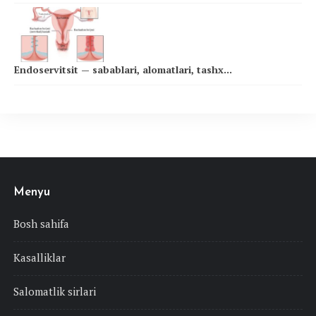
Endoservitsit — sabablari, alomatlari, tashx...
Menyu
Bosh sahifa
Kasalliklar
Salomatlik sirlari