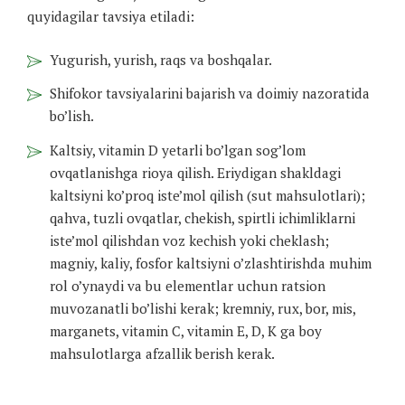
quyidagilar tavsiya etiladi:
Yugurish, yurish, raqs va boshqalar.
Shifokor tavsiyalarini bajarish va doimiy nazoratida
bo’lish.
Kaltsiy, vitamin D yetarli bo’lgan sog’lom
ovqatlanishga rioya qilish. Eriydigan shakldagi
kaltsiyni ko’proq iste’mol qilish (sut mahsulotlari);
qahva, tuzli ovqatlar, chekish, spirtli ichimliklarni
iste’mol qilishdan voz kechish yoki cheklash;
magniy, kaliy, fosfor kaltsiyni o’zlashtirishda muhim
rol o’ynaydi va bu elementlar uchun ratsion
muvozanatli bo’lishi kerak; kremniy, rux, bor, mis,
marganets, vitamin C, vitamin E, D, K ga boy
mahsulotlarga afzallik berish kerak.