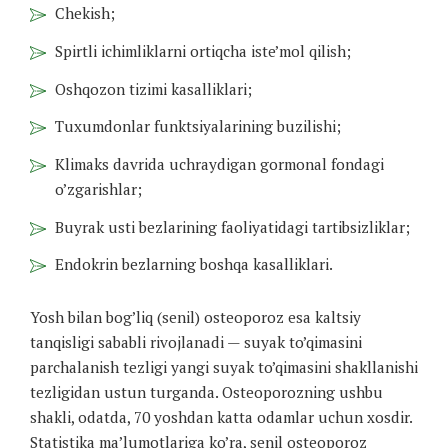
Chekish;
Spirtli ichimliklarni ortiqcha iste’mol qilish;
Oshqozon tizimi kasalliklari;
Tuxumdonlar funktsiyalarining buzilishi;
Klimaks davrida uchraydigan gormonal fondagi
o’zgarishlar;
Buyrak usti bezlarining faoliyatidagi tartibsizliklar;
Endokrin bezlarning boshqa kasalliklari.
Yosh bilan bog’liq (senil) osteoporoz esa kaltsiy
tanqisligi sababli rivojlanadi — suyak to’qimasini
parchalanish tezligi yangi suyak to’qimasini shakllanishi
tezligidan ustun turganda. Osteoporozning ushbu
shakli, odatda, 70 yoshdan katta odamlar uchun xosdir.
Statistika ma’lumotlariga ko’ra, senil osteoporoz