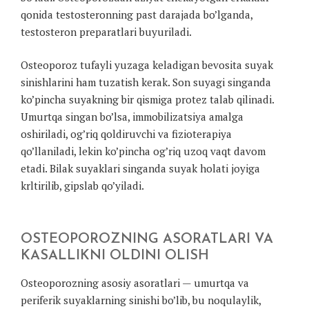
qonida testosteronning past darajada bo’lganda,
testosteron preparatlari buyuriladi.
Osteoporoz tufayli yuzaga keladigan bevosita suyak
sinishlarini ham tuzatish kerak. Son suyagi singanda
ko’pincha suyakning bir qismiga protez talab qilinadi.
Umurtqa singan bo’lsa, immobilizatsiya amalga
oshiriladi, og’riq qoldiruvchi va fizioterapiya
qo’llaniladi, lekin ko’pincha og’riq uzoq vaqt davom
etadi. Bilak suyaklari singanda suyak holati joyiga
krltirilib, gipslab qo’yiladi.
OSTEOPOROZNING ASORATLARI VA
KASALLIKNI OLDINI OLISH
Osteoporozning asosiy asoratlari — umurtqa va
periferik suyaklarning sinishi bo’lib, bu noqulaylik,