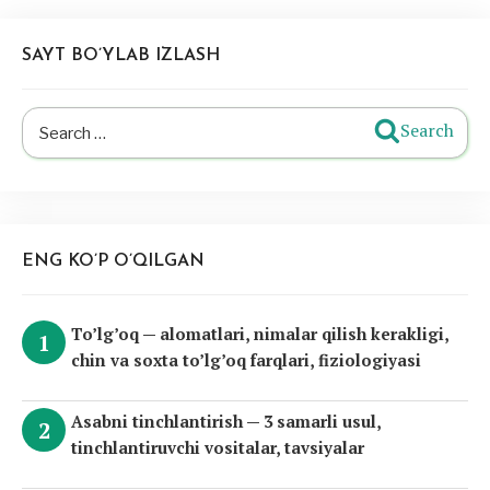
SAYT BO’YLAB IZLASH
Search
Search
for:
ENG KO’P O’QILGAN
To’lg’oq — alomatlari, nimalar qilish kerakligi,
chin va soxta to’lg’oq farqlari, fiziologiyasi
Asabni tinchlantirish — 3 samarli usul,
tinchlantiruvchi vositalar, tavsiyalar