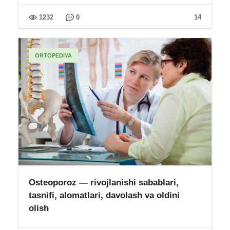
1232
0
14
ORTOPEDIYA
Osteoporoz — rivojlanishi sabablari,
tasnifi, alomatlari, davolash va oldini
olish