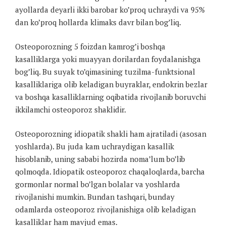
ayollarda deyarli ikki barobar ko’proq uchraydi va 95%
dan ko’proq hollarda klimaks davr bilan bog’liq.
Osteoporozning 5 foizdan kamrog’i boshqa
kasalliklarga yoki muayyan dorilardan foydalanishga
bog’liq. Bu suyak to’qimasining tuzilma-funktsional
kasalliklariga olib keladigan buyraklar, endokrin bezlar
va boshqa kasalliklarning oqibatida rivojlanib boruvchi
ikkilamchi osteoporoz shaklidir.
Osteoporozning idiopatik shakli ham ajratiladi (asosan
yoshlarda). Bu juda kam uchraydigan kasallik
hisoblanib, uning sababi hozirda noma’lum bo’lib
qolmoqda. Idiopatik osteoporoz chaqaloqlarda, barcha
gormonlar normal bo’lgan bolalar va yoshlarda
rivojlanishi mumkin. Bundan tashqari, bunday
odamlarda osteoporoz rivojlanishiga olib keladigan
kasalliklar ham mavjud emas.