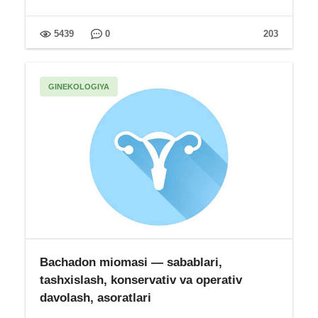
5439
0
203
GINEKOLOGIYA
Bachadon miomasi — sabablari,
tashxislash, konservativ va operativ
davolash, asoratlari