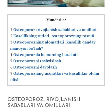
Mundarija:
1
Osteoporoz: rivojlanish sabablari va omillari
2
Kasallikning turlari: osteoporozning tasnifi
3
Osteoporozning alomatlari: kasallik qanday
namoyon bo’ladi?
4
Osteoporozda bemorning harakati
5
Osteoporozni tashxislash
6
Osteoporozni davolash
7
Osteoporozning asoratlari va kasallikni oldini
olish
OSTEOPOROZ: RIVOJLANISH
SABABLARI VA OMILLARI