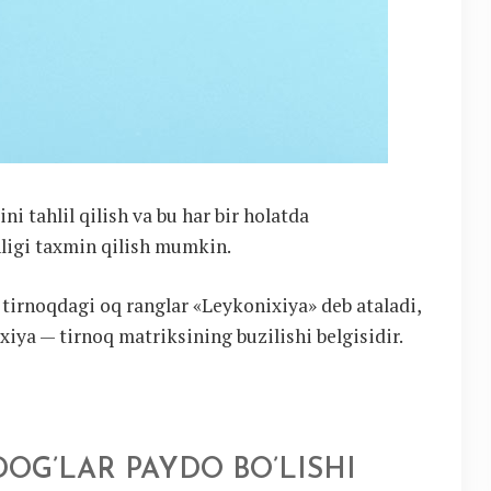
i tahlil qilish va bu har bir holatda
nligi taxmin qilish mumkin.
 tirnoqdagi oq ranglar «Leykonixiya» deb ataladi,
ixiya — tirnoq matriksining buzilishi belgisidir.
OG’LAR PAYDO BO’LISHI