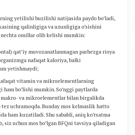
ning yetilishi buzilishi natijasida paydo bo’ladi,
kasining qalinligiga va uzunligiga o’sishini
 nechta omillar olib kelishi mumkin:
zontal) qat’iy muvozanatlanmagan parhezga rioya
organizmga nafaqat kaloriya, balki
ham yetishmaydi;
 nafaqat vitamin va mikroelementlarning
gi ham bo’lishi mumkin. So’nggi paytlarda
 makro- va mikroelementlar bilan birgalikda
ez-tez uchramoqda. Bunday mos kelmaslik hatto
a ham kuzatiladi. Shu sababli, aniq ko’rsatma
lib, siz uchun mos bo’lgan BFQni tavsiya qiladigan