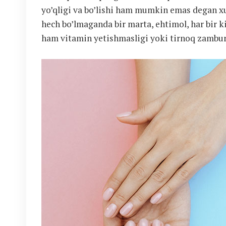
yo’qligi va bo’lishi ham mumkin emas degan x
hech bo’lmaganda bir marta, ehtimol, har bir 
ham vitamin yetishmasligi yoki tirnoq zambur