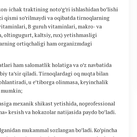
n-ichak traktining noto’g’ri ishlashidan bo’lishi
i qismi so’rilmaydi va oqibatda tirnoqlarning
 vitaminlari, B guruh vitaminlari, makro- va
 oltingugurt, kaltsiy, rux) yetishmasligi
ularning ortiqchaligi ham organizmdagi
tlari ham salomatlik holatiga va o’z navbatida
iy ta’sir qiladi. Tirnoqlardagi oq nuqta bilan
hlantiradi, u e’tiborga olinmasa, keyinchalik
hi mumkin;
kasiga mexanik shikast yetishida, noprofessional
ha» kesish va hokazolar natijasida paydo bo’ladi.
lganidan mukammal sozlangan bo’ladi. Ko’pincha