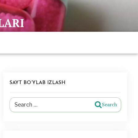
LARI
SAYT BO’YLAB IZLASH
Search
Search
for: