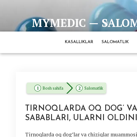
Skip
to
MYMEDIC — SALOMA
content
Barcha eng ishonchli va to'liq ma'lumotlar man
KASALLIKLAR
SALOMATLIK
Bosh sahifa
Salomatlik
TIRNOQLARDA OQ DOG’ VA 
SABABLARI, ULARNI OLDIN
Tirnoqlarda oq dog’lar va chiziqlar muammosi