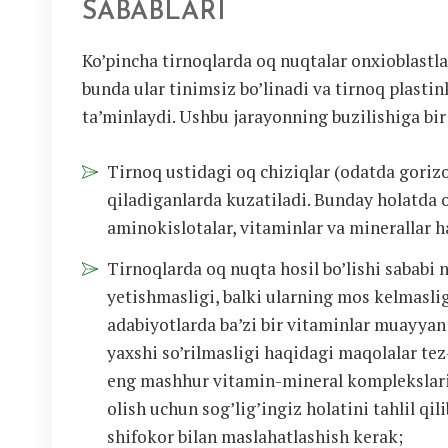
SABABLARI
Ko’pincha tirnoqlarda oq nuqtalar onxioblastlar
bunda ular tinimsiz bo’linadi va tirnoq plastin
ta’minlaydi. Ushbu jarayonning buzilishiga bir
Tirnoq ustidagi oq chiziqlar (odatda gori
qiladiganlarda kuzatiladi. Bunday holatda 
aminokislotalar, vitaminlar va minerallar 
Tirnoqlarda oq nuqta hosil bo’lishi sababi
yetishmasligi, balki ularning mos kelmasli
adabiyotlarda ba’zi bir vitaminlar muayyan
yaxshi so’rilmasligi haqidagi maqolalar t
eng mashhur vitamin-mineral komplekslarid
olish uchun sog’lig’ingiz holatini tahlil qi
shifokor bilan maslahatlashish kerak;