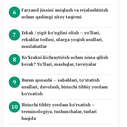
Farzand jinsini aniqlash va rejalashtirish
uchun qadimgi xitoy taqivmi
Erkak / yigit ko’nglini olish — yo’llari,
erkaklar toifasi, ularga yoqish usullari,
maslahatlar
Ko’krakni kichraytirish uchun nima qilish
kerak? Yo’llari, mashqlar, tavsiyalar
Burun qonashi — sabablari, to’xtatish
usullari, davolash, birinchi tibbiy yordam
ko’rsatish
Birinchi tibbiy yordam ko’rsatish —
terminologiya, tushunchalar, turlari
haqida