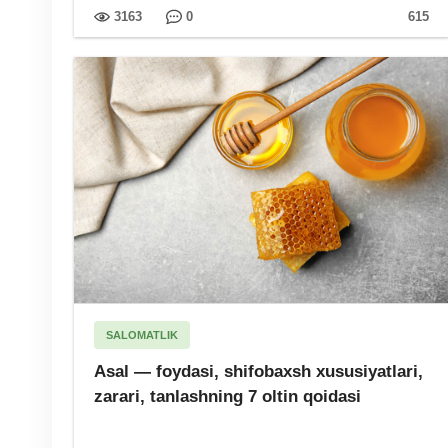
3163
0
615
SALOMATLIK
Asal — foydasi, shifobaxsh xususiyatlari,
zarari, tanlashning 7 oltin qoidasi