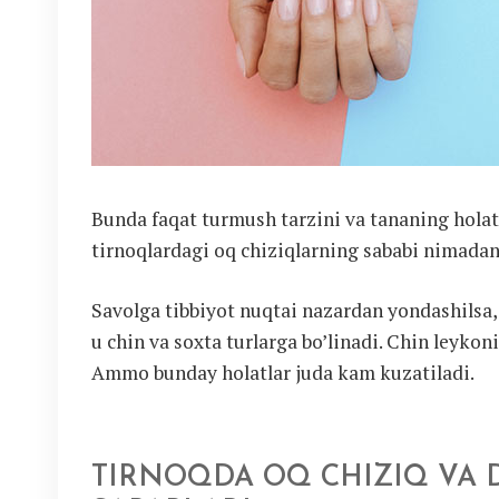
Bunda faqat turmush tarzini va tananing holatin
tirnoqlardagi oq chiziqlarning sababi nimada
Savolga tibbiyot nuqtai nazardan yondashilsa,
u chin va soxta turlarga bo’linadi. Chin leykon
Ammo bunday holatlar juda kam kuzatiladi.
TIRNOQDA OQ CHIZIQ VA D