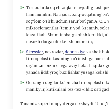
Tirnoqlarda oq chiziqlar mavjudligi oshqozo
ham mumkin. Natijada, oziq-ovqatning ba’z
sog’lom o’sishi uchun zarur bo’lgan A, C, E
mikroelementlar (temir, yod, kremniy, selen,
kuzatiladi. Shuni inobatga olish kerakki, 
nosozliklarga olib kelishi mumkin;
Stresslar
, nevrozlar,
depressiya
va shok hola
tirnoq plastinkasining ko’rinishiga ham salb
organizm bizni chegaraviy holat haqida ogo
yanada jiddiyroq buzilishlar yuzaga kelis
Oq rangli dog’lar ko’pincha tirnoq plastin
manikyur, kutikulani tez-tez «ildiz ostigac
Tanamiz superkompyuterga o’xshaydi. U tug’i