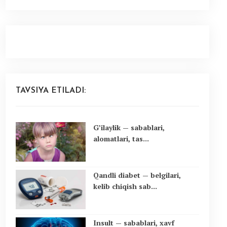
TAVSIYA ETILADI:
G’ilaylik — sabablari,
alomatlari, tas...
Qandli diabet — belgilari,
kelib chiqish sab...
Insult — sabablari, xavf