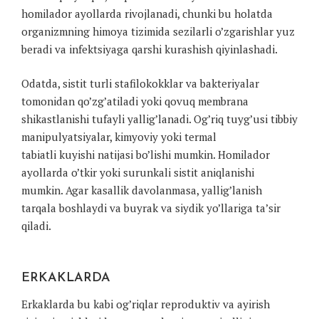
homilador ayollarda rivojlanadi, chunki bu holatda
organizmning himoya tizimida sezilarli o’zgarishlar yuz
beradi va infektsiyaga qarshi kurashish qiyinlashadi.
Odatda, sistit turli stafilokokklar va bakteriyalar
tomonidan qo’zg’atiladi yoki qovuq membrana
shikastlanishi tufayli yallig’lanadi. Og’riq tuyg’usi tibbiy
manipulyatsiyalar, kimyoviy yoki termal
tabiatli kuyishi natijasi bo’lishi mumkin. Homilador
ayollarda o’tkir yoki surunkali sistit aniqlanishi
mumkin. Agar kasallik davolanmasa, yallig’lanish
tarqala boshlaydi va buyrak va siydik yo’llariga ta’sir
qiladi.
ERKAKLARDA
Erkaklarda bu kabi og’riqlar reproduktiv va ayirish