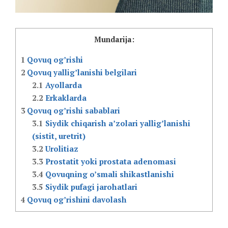
Mundarija:
1
Qovuq og’rishi
2
Qovuq yallig’lanishi belgilari
2.1
Ayollarda
2.2
Erkaklarda
3
Qovuq og’rishi sabablari
3.1
Siydik chiqarish a’zolari yallig’lanishi
(sistit, uretrit)
3.2
Urolitiaz
3.3
Prostatit yoki prostata adenomasi
3.4
Qovuqning o’smali shikastlanishi
3.5
Siydik pufagi jarohatlari
4
Qovuq og’rishini davolash