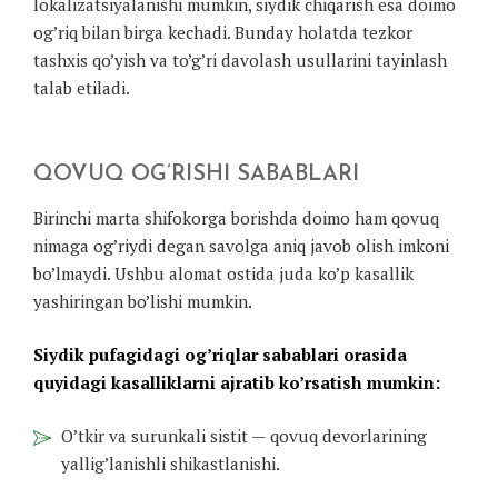
lokalizatsiyalanishi mumkin, siydik chiqarish esa doimo
og’riq bilan birga kechadi. Bunday holatda tezkor
tashxis qo’yish va to’g’ri davolash usullarini tayinlash
talab etiladi.
QOVUQ OG’RISHI SABABLARI
Birinchi marta shifokorga borishda doimo ham qovuq
nimaga og’riydi degan savolga aniq javob olish imkoni
bo’lmaydi. Ushbu alomat ostida juda ko’p kasallik
yashiringan bo’lishi mumkin.
Siydik pufagidagi og’riqlar sabablari orasida
quyidagi kasalliklarni ajratib ko’rsatish mumkin:
O’tkir va surunkali sistit — qovuq devorlarining
yallig’lanishli shikastlanishi.