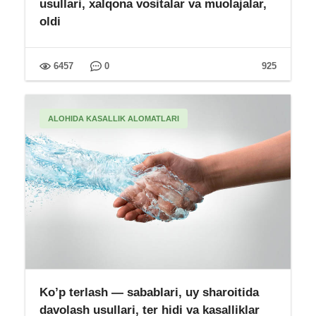
usullari, xalqona vositalar va muolajalar,
oldi
6457
0
925
ALOHIDA KASALLIK ALOMATLARI
Ko’p terlash — sabablari, uy sharoitida
davolash usullari, ter hidi va kasalliklar