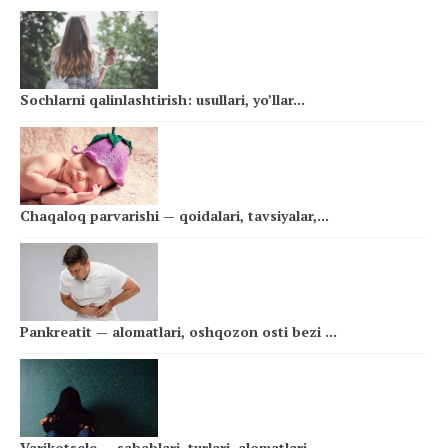
Sochlarni qalinlashtirish: usullari, yo’llar...
Chaqaloq parvarishi — qoidalari, tavsiyalar,...
Pankreatit — alomatlari, oshqozon osti bezi ...
Varikotsele — sabablari, turlari, alomatlari...