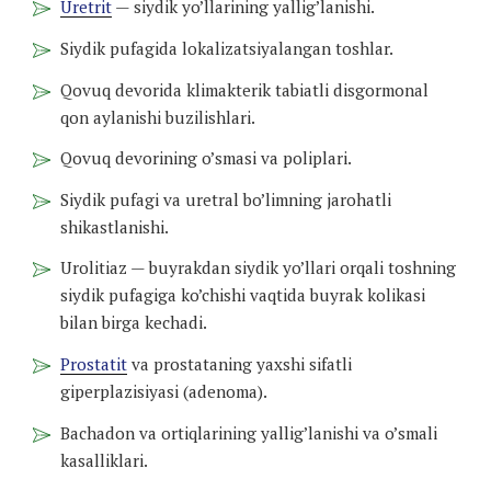
Uretrit
— siydik yo’llarining yallig’lanishi.
Siydik pufagida lokalizatsiyalangan toshlar.
Qovuq devorida klimakterik tabiatli disgormonal
qon aylanishi buzilishlari.
Qovuq devorining o’smasi va poliplari.
Siydik pufagi va uretral bo’limning jarohatli
shikastlanishi.
Urolitiaz — buyrakdan siydik yo’llari orqali toshning
siydik pufagiga ko’chishi vaqtida buyrak kolikasi
bilan birga kechadi.
Prostatit
va prostataning yaxshi sifatli
giperplazisiyasi (adenoma).
Bachadon va ortiqlarining yallig’lanishi va o’smali
kasalliklari.