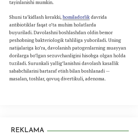
tayinlanishi mumkin.
Shuni ta’kidlash kerakki,
homiladorlik
davrida
antibiotiklar faqat o’ta muhim holatlarda
buyuriladi. Davolashni boshlashdan oldin bemor
peshobning bakteriologik tahliliga yuboriladi. Uning
natijalariga ko’ra, davolanish patogenlarning muayyan
dorilarga bo’lgan sezuvchanligini hisobga olgan holda
tuziladi. Surunkali yallig’lanishni davolash kasallik
sababchilarini bartaraf etish bilan boshlanadi —
masalan, toshlar, qovuq divertikuli, adenoma.
REKLAMA