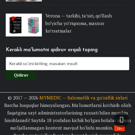
Verona — tarkibi, ta’siri, qo’llash
bo’yicha yo’riqnoma, maxsus
ko’rsatmalar
Kerakli ma'lumotni qidiruv orqali toping
© 2017 — 2026
MYMEDIC — Salomatlik va go'zallik sirlari
Barcha huquqlar himoyalangan. Ma'lumotlarni ko'chirib olish
faqatgina sayt administratorlarining ruxsati bilan mumkin
hisoblanadi! Saytda 18 yoshdan kichik bo'lgan bolalar uchun
mo'ljallanmagan kontent mavjud bo'lishi mumkin.
18+