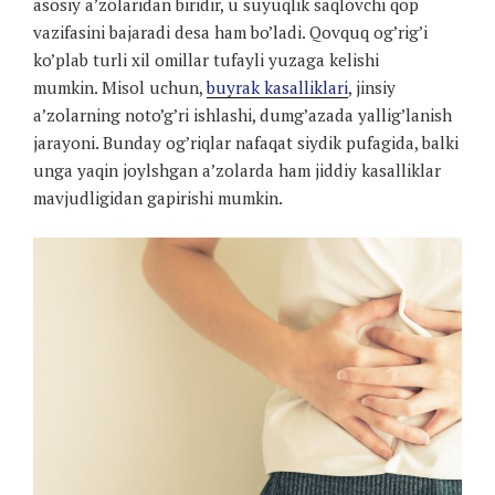
asosiy a’zolaridan biridir, u suyuqlik saqlovchi qop
vazifasini bajaradi desa ham bo’ladi. Qovquq og’rig’i
ko’plab turli xil omillar tufayli yuzaga kelishi
mumkin. Misol uchun,
buyrak kasalliklari
, jinsiy
a’zolarning noto’g’ri ishlashi, dumg’azada yallig’lanish
jarayoni. Bunday og’riqlar nafaqat siydik pufagida, balki
unga yaqin joylshgan a’zolarda ham jiddiy kasalliklar
mavjudligidan gapirishi mumkin.