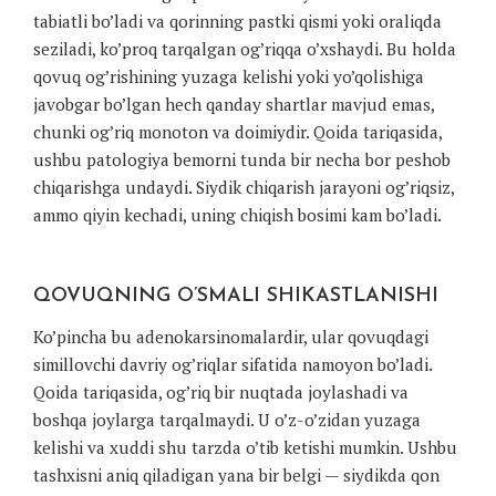
tabiatli bo’ladi va qorinning pastki qismi yoki oraliqda
seziladi, ko’proq tarqalgan og’riqqa o’xshaydi. Bu holda
qovuq og’rishining yuzaga kelishi yoki yo’qolishiga
javobgar bo’lgan hech qanday shartlar mavjud emas,
chunki og’riq monoton va doimiydir. Qoida tariqasida,
ushbu patologiya bemorni tunda bir necha bor peshob
chiqarishga undaydi. Siydik chiqarish jarayoni og’riqsiz,
ammo qiyin kechadi, uning chiqish bosimi kam bo’ladi.
QOVUQNING O’SMALI SHIKASTLANISHI
Ko’pincha bu adenokarsinomalardir, ular qovuqdagi
simillovchi davriy og’riqlar sifatida namoyon bo’ladi.
Qoida tariqasida, og’riq bir nuqtada joylashadi va
boshqa joylarga tarqalmaydi. U o’z-o’zidan yuzaga
kelishi va xuddi shu tarzda o’tib ketishi mumkin. Ushbu
tashxisni aniq qiladigan yana bir belgi — siydikda qon