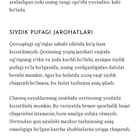
aralashgan yoki uning rangi «go’sht yuvindisi» kabi
bo’lishi.
SIYDIK PUFAGI JAROHATLARI
Qovuqdagi og’riqlar sababi sifatida ko’p ham
kuzatilmaydi. Qorinning yopiq jarohati vaqtida
og’riqning o’tkir va juda kuchli bo’lishi, ayniqsa siydik
pufagi to’la bo’lganida, uning yorilganligidan dalolat
berishi mumkin. Agar bu holatda uzoq vaqt siydik
chiqarish bo’lmasa, bu holat tashxisni aniq qiladi.
Chanoq suyaklarining sinishida uretraning yorilishi
kuzatilishi mumkin. Bu vaziyatda bemor qanchalik hojat
chiqarishni istamasin, buni amalga oshira olmaydi.
Uretradan qon ajralishi mazkur tashxisning aniq
emasligiga bo’lgan barcha shubhalarini yo’qqa chiqaradi.