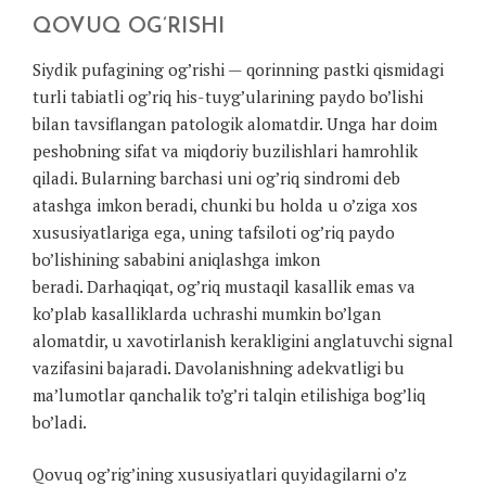
QOVUQ OG’RISHI
Siydik pufagining og’rishi — qorinning pastki qismidagi
turli tabiatli og’riq his-tuyg’ularining paydo bo’lishi
bilan tavsiflangan patologik alomatdir. Unga har doim
peshobning sifat va miqdoriy buzilishlari hamrohlik
qiladi. Bularning barchasi uni og’riq sindromi deb
atashga imkon beradi, chunki bu holda u o’ziga xos
xususiyatlariga ega, uning tafsiloti og’riq paydo
bo’lishining sababini aniqlashga imkon
beradi. Darhaqiqat, og’riq mustaqil kasallik emas va
ko’plab kasalliklarda uchrashi mumkin bo’lgan
alomatdir, u xavotirlanish kerakligini anglatuvchi signal
vazifasini bajaradi. Davolanishning adekvatligi bu
ma’lumotlar qanchalik to’g’ri talqin etilishiga bog’liq
bo’ladi.
Qovuq og’rig’ining xususiyatlari quyidagilarni o’z