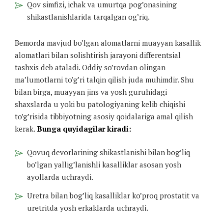
Qov simfizi, ichak va umurtqa pog’onasining
shikastlanishlarida tarqalgan og’riq.
Bemorda mavjud bo’lgan alomatlarni muayyan kasallik
alomatlari bilan solishtirish jarayoni differentsial
tashxis deb ataladi. Oddiy so’rovdan olingan
ma’lumotlarni to’g’ri talqin qilish juda muhimdir. Shu
bilan birga, muayyan jins va yosh guruhidagi
shaxslarda u yoki bu patologiyaning kelib chiqishi
to’g’risida tibbiyotning asosiy qoidalariga amal qilish
kerak.
Bunga quyidagilar kiradi:
Qovuq devorlarining shikastlanishi bilan bog’liq
bo’lgan yallig’lanishli kasalliklar asosan yosh
ayollarda uchraydi.
Uretra bilan bog’liq kasalliklar ko’proq prostatit va
uretritda yosh erkaklarda uchraydi.