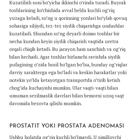
Kuzatilish soni bo’yicha ikkinchi o’rinda turadi. Buyrak
toshlarining ko’chishida avval belda kuchli og’riq
yuzaga keladi, so’ng u qorinning yonlari bo’ylab qovuq
sohasiga siljiydi, tez-tez siydik chiqarishga undashlar
kuzatiladi. Shundan so’ng deyarli doimo toshlar bir
necha kundan keyin siydik chiqarish vaqtida uretra
orqali chiqib ketadi. Bu jarayon ham sanchish va og’riq
bilan kechadi. Agar toshlar birlamchi ravishda siydik
pufagining o’zida hosil bo’lgan bo’lsa, bunday og’riqlar
davriy xarakterga ega bo’ladi va keskin harakatlar yoki
notekis yo’lda ketayotgan transportda o’tirib ketish
chog’ida kuchayishi mumkin. Ular vaqti-vaqti bilan
umuman sezilmaslik davrlari bilan bemorni uzoq vaqt
davomida bezovta qilishi mumkin.
PROSTATIT YOKI PROSTATA ADENOMASI
Ushbu holatda og’riq kuchli bo’lmaydi. U simillovchi