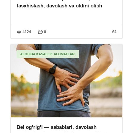
tasxhislash, davolash va oldini olish
4124
0
64
ALOHIDA KASALLIK ALOMATLARI
Bel og’rig’i — sabablari, davolash