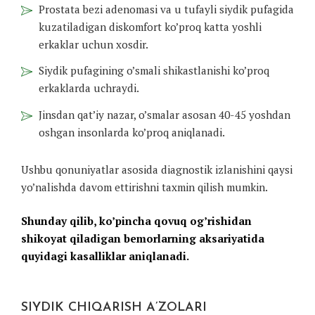
Prostata bezi adenomasi va u tufayli siydik pufagida
kuzatiladigan diskomfort ko’proq katta yoshli
erkaklar uchun xosdir.
Siydik pufagining o’smali shikastlanishi ko’proq
erkaklarda uchraydi.
Jinsdan qat’iy nazar, o’smalar asosan 40-45 yoshdan
oshgan insonlarda ko’proq aniqlanadi.
Ushbu qonuniyatlar asosida diagnostik izlanishini qaysi
yo’nalishda davom ettirishni taxmin qilish mumkin.
Shunday qilib, ko’pincha qovuq og’rishidan
shikoyat qiladigan bemorlarning aksariyatida
quyidagi kasalliklar aniqlanadi.
SIYDIK CHIQARISH A’ZOLARI