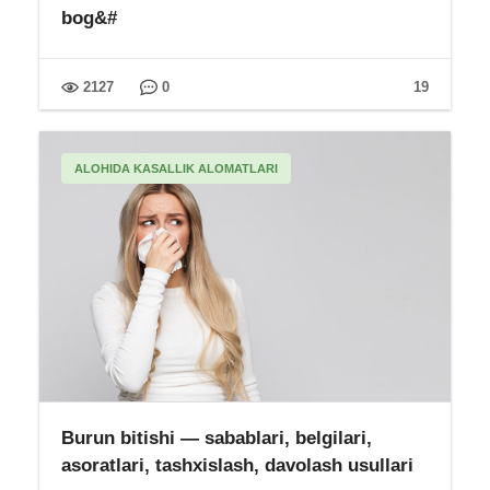
bog&#
2127
0
19
ALOHIDA KASALLIK ALOMATLARI
Burun bitishi — sabablari, belgilari,
asoratlari, tashxislash, davolash usullari