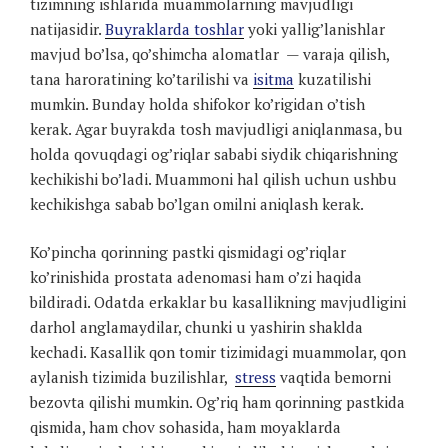
tizimning ishlarida muammolarning mavjudligi
natijasidir.
Buyraklarda toshlar
yoki yallig’lanishlar
mavjud bo’lsa, qo’shimcha alomatlar — varaja qilish,
tana haroratining ko’tarilishi va
isitma
kuzatilishi
mumkin. Bunday holda shifokor ko’rigidan o’tish
kerak. Agar buyrakda tosh mavjudligi aniqlanmasa, bu
holda qovuqdagi og’riqlar sababi siydik chiqarishning
kechikishi bo’ladi. Muammoni hal qilish uchun ushbu
kechikishga sabab bo’lgan omilni aniqlash kerak.
Ko’pincha qorinning pastki qismidagi og’riqlar
ko’rinishida prostata adenomasi ham o’zi haqida
bildiradi. Odatda erkaklar bu kasallikning mavjudligini
darhol anglamaydilar, chunki u yashirin shaklda
kechadi. Kasallik qon tomir tizimidagi muammolar, qon
aylanish tizimida buzilishlar,
stress
vaqtida bemorni
bezovta qilishi mumkin. Og’riq ham qorinning pastkida
qismida, ham chov sohasida, ham moyaklarda