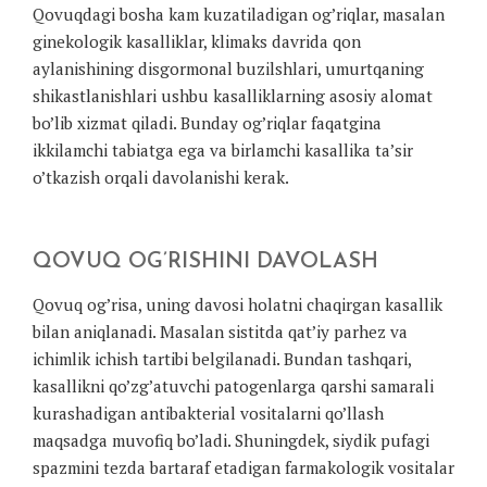
Qovuqdagi bosha kam kuzatiladigan og’riqlar, masalan
ginekologik kasalliklar, klimaks davrida qon
aylanishining disgormonal buzilshlari, umurtqaning
shikastlanishlari ushbu kasalliklarning asosiy alomat
bo’lib xizmat qiladi. Bunday og’riqlar faqatgina
ikkilamchi tabiatga ega va birlamchi kasallika ta’sir
o’tkazish orqali davolanishi kerak.
QOVUQ OG’RISHINI DAVOLASH
Qovuq og’risa, uning davosi holatni chaqirgan kasallik
bilan aniqlanadi. Masalan sistitda qat’iy parhez va
ichimlik ichish tartibi belgilanadi. Bundan tashqari,
kasallikni qo’zg’atuvchi patogenlarga qarshi samarali
kurashadigan antibakterial vositalarni qo’llash
maqsadga muvofiq bo’ladi. Shuningdek, siydik pufagi
spazmini tezda bartaraf etadigan farmakologik vositalar