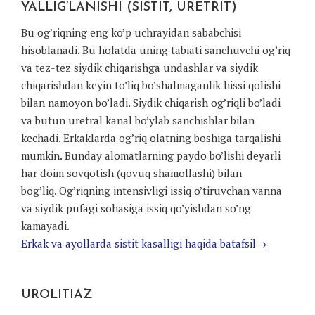
YALLIG’LANISHI (SISTIT, URETRIT)
Bu og’riqning eng ko’p uchrayidan sababchisi
hisoblanadi. Bu holatda uning tabiati sanchuvchi og’riq
va tez-tez siydik chiqarishga undashlar va siydik
chiqarishdan keyin to’liq bo’shalmaganlik hissi qolishi
bilan namoyon bo’ladi. Siydik chiqarish og’riqli bo’ladi
va butun uretral kanal bo’ylab sanchishlar bilan
kechadi. Erkaklarda og’riq olatning boshiga tarqalishi
mumkin. Bunday alomatlarning paydo bo’lishi deyarli
har doim sovqotish (qovuq shamollashi) bilan
bog’liq. Og’riqning intensivligi issiq o’tiruvchan vanna
va siydik pufagi sohasiga issiq qo’yishdan so’ng
kamayadi.
Erkak va ayollarda sistit kasalligi haqida batafsil→
UROLITIAZ