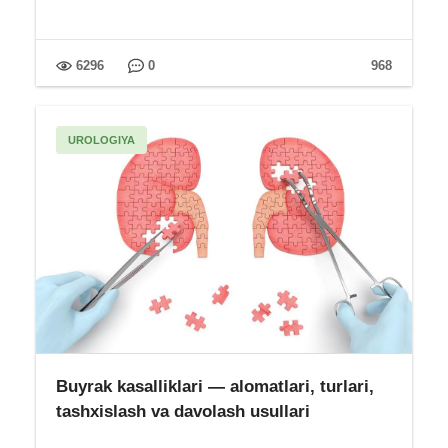
6296
0
968
UROLOGIYA
Buyrak kasalliklari — alomatlari, turlari,
tashxislash va davolash usullari