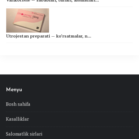
Utrojestan preparati — ko’rsatmalar, n...
Menyu
Bosh sahifa
Kasalliklar
Salomatlik sirlari