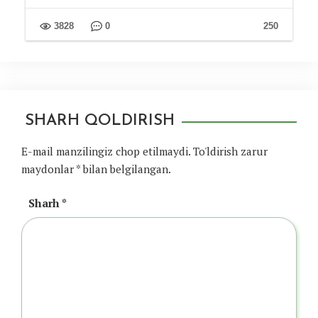
3828
0
250
SHARH QOLDIRISH
E-mail manzilingiz chop etilmaydi.
To'ldirish zarur
maydonlar
*
bilan belgilangan.
Sharh
*