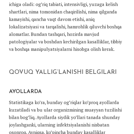
ichiga oladi: og’riq tabiati, intensivligi, yuzaga kelish
shartlari, nima tomonidan chaqirilishi, nima qilganda
kamayishi, qancha vaqt davom etishi, aniq
lokalizatsiyasi va tarqalishi, hamrohlik qiluvchi boshqa
alomatlar. Bundan tashqari, hozirda mavjud
patologiyalar va boshdan kechirilgan kasalliklar, tibbiy
va boshqa manipulyatsiyalarni hisobga olish kerak.
QOVUQ YALLIG’LANISHI BELGILARI
AYOLLARDA
Statistikaga ko’ra, bunday og’riqlar ko’proq ayollarda
kuzatiladi va bu ular organizmining muayyan tuzilishi
bilan bog’liq. Ayollarda siydik yo’llari tanada shunday
joylashganki, ularning infektsiyalanishi nisbatan
osonroq. Ayniqsa, ko’pincha bunday kasalliklar