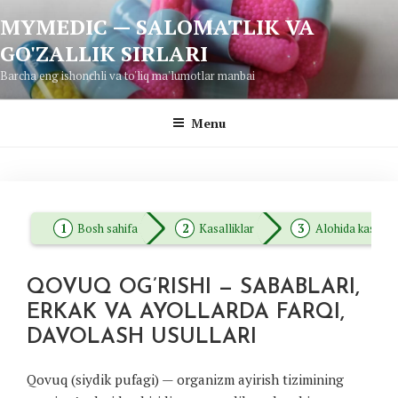
Skip
MYMEDIC — SALOMATLIK VA
to
GO'ZALLIK SIRLARI
content
Barcha eng ishonchli va to'liq ma'lumotlar manbai
Menu
Bosh sahifa
Kasalliklar
Alohida kasallik
QOVUQ OG’RISHI — SABABLARI,
ERKAK VA AYOLLARDA FARQI,
DAVOLASH USULLARI
Qovuq (siydik pufagi) — organizm ayirish tizimining