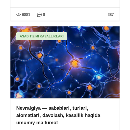
6881
0
387
ASAB TIZIMI KASALLIKLARI
Nevralgiya — sabablari, turlari,
alomatlari, davolash, kasallik haqida
umumiy ma’lumot