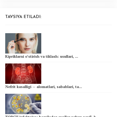
TAVSIYA ETILADI:
Kipriklarni o’stirish va tiklash: usullari, ...
Nefrit kasalligi — alomatlari, sabablari, ta...
TORCH infektsiya: homilador ayollar uchun xavfi, k...