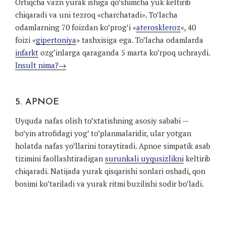
Ortiqcha vazn yurak ishiga qo’shimcha yuk keltirib
chiqaradi va uni tezroq «charchatadi». To’lacha
odamlarning 70 foizdan ko’prog’i «
ateroskleroz
«, 40
foizi «
gipertoniya
» tashxisiga ega. To’lacha odamlarda
infarkt
ozg’inlarga qaraganda 5 marta ko’rpoq uchraydi.
Insult nima?→
5. APNOE
Uyquda nafas olish to’xtatishning asosiy sababi —
bo’yin atrofidagi yog’ to’planmalaridir, ular yotgan
holatda nafas yo’llarini toraytiradi. Apnoe simpatik asab
tizimini faollashtiradigan
surunkali uyqusizlikni
keltirib
chiqaradi. Natijada yurak qisqarishi sonlari oshadi, qon
bosimi ko’tariladi va yurak ritmi buzilishi sodir bo’ladi.