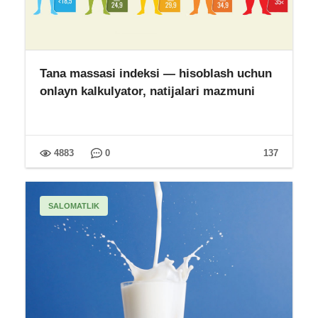
Tana massasi indeksi — hisoblash uchun
onlayn kalkulyator, natijalari mazmuni
4883
0
137
SALOMATLIK