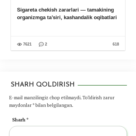
Sigareta chekish zararlari — tamakining
organizmga ta’siri, kashandalik oqibatlari
7621
2
618
SHARH QOLDIRISH
E-mail manzilingiz chop etilmaydi.
To'ldirish zarur
maydonlar
*
bilan belgilangan.
Sharh
*