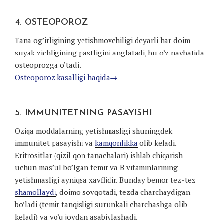
4. OSTEOPOROZ
Tana og’irligining yetishmovchiligi deyarli har doim
suyak zichligining pastligini anglatadi, bu o’z navbatida
osteoprozga o’tadi.
Osteoporoz kasalligi haqida→
5. IMMUNITETNING PASAYISHI
Oziqa moddalarning yetishmasligi shuningdek
immunitet pasayishi va
kamqonlikka
olib keladi.
Eritrositlar (qizil qon tanachalari) ishlab chiqarish
uchun mas’ul bo’lgan temir va B vitaminlarining
yetishmasligi ayniqsa xavflidir. Bunday bemor tez-tez
shamollaydi
, doimo sovqotadi, tezda charchaydigan
bo’ladi (temir tanqisligi surunkali charchashga olib
keladi) va yo’q joydan asabiylashadi.