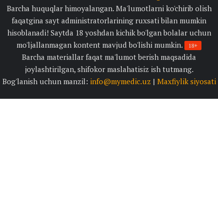
Barcha huquqlar himoyalangan. Ma'lumotlarni ko'chirib olish
faqatgina sayt administratorlarining ruxsati bilan mumkin
hisoblanadi! Saytda 18 yoshdan kichik bo'lgan bolalar uchun
mo'ljallanmagan kontent mavjud bo'lishi mumkin.
18+
Barcha materiallar faqat ma'lumot berish maqsadida
joylashtirilgan, shifokor maslahatisiz ish tutmang.
Bog'lanish uchun manzil:
info@mymedic.uz
|
Maxfiylik siyosati