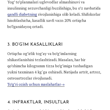
Yog’ to’planmalari uglevodlar almashinuvi va
insulinning sezuvchanligi buzilishiga, bu o’z navbatida
qandli diabetning
rivojlanishiga olib keladi. Shifokorlar
hisoblashicha, kasallik xavfi vazn 20% ortiqcha
bo’lganidayoq ortadi.
3. BO’G’IM KASALLIKLARI
Ortiqcha og’irlik tog’ay va bo’g’imlarning
shikastlanishini tezlashtiradi. Masalan, har bir
qo’shimcha kilogramm tizza bo’g’imiga tushadigan
yukni taxminan 4 kg`ga oshiradi. Natijada artrit, artroz,
osteoartrozlar rivojlanadi.
To’g’ri ozish uchun maslahatlar→
4. INFRAKTLAR, INSULTLAR