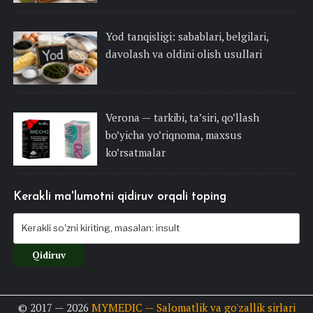
Yod tanqisligi: sabablari, belgilari,
davolash va oldini olish usullari
Verona — tarkibi, ta’siri, qo’llash
bo’yicha yo’riqnoma, maxsus
ko’rsatmalar
Kerakli ma'lumotni qidiruv orqali toping
© 2017 — 2026
MYMEDIC — Salomatlik va go'zallik sirlari