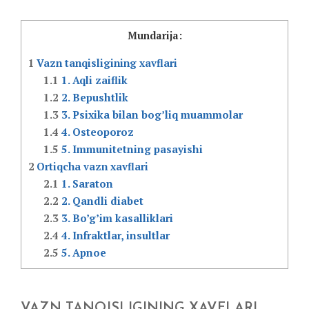
Mundarija:
1
Vazn tanqisligining xavflari
1.1
1. Aqli zaiflik
1.2
2. Bepushtlik
1.3
3. Psixika bilan bog’liq muammolar
1.4
4. Osteoporoz
1.5
5. Immunitetning pasayishi
2
Ortiqcha vazn xavflari
2.1
1. Saraton
2.2
2. Qandli diabet
2.3
3. Bo’g’im kasalliklari
2.4
4. Infraktlar, insultlar
2.5
5. Apnoe
VAZN TANQISLIGINING XAVFLARI