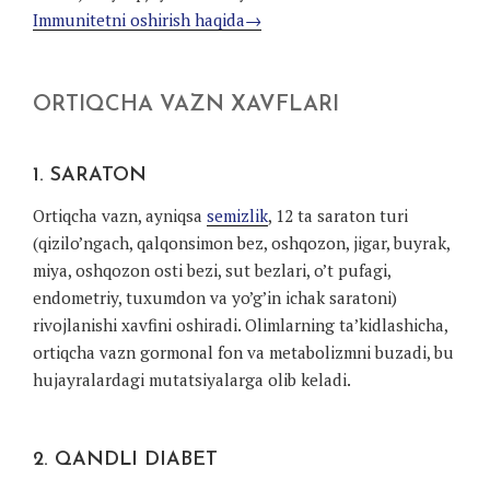
Immunitetni oshirish haqida→
ORTIQCHA VAZN XAVFLARI
1. SARATON
Ortiqcha vazn, ayniqsa
semizlik
, 12 ta saraton turi
(qizilo’ngach, qalqonsimon bez, oshqozon, jigar, buyrak,
miya, oshqozon osti bezi, sut bezlari, o’t pufagi,
endometriy, tuxumdon va yo’g’in ichak saratoni)
rivojlanishi xavfini oshiradi. Olimlarning ta’kidlashicha,
ortiqcha vazn gormonal fon va metabolizmni buzadi, bu
hujayralardagi mutatsiyalarga olib keladi.
2. QANDLI DIABET