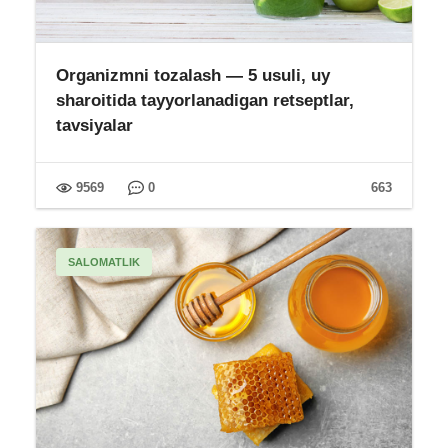
Organizmni tozalash — 5 usuli, uy
sharoitida tayyorlanadigan retseptlar,
tavsiyalar
9569
0
663
SALOMATLIK