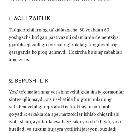
1. AQLI ZAIFLIK
Tadqiqotchilarning ta’kidlashicha, 50 yoshdan 60
yoshgacha bo’lgan past vaznli odamlarda dementsiya
(qarilik aql zaifligi) normal og’irlikdagi tengdoshlariga
qaraganda ko’proq uchraydi. Hozircha buning sabablari
aniq emas.
2. BEPUSHTLIK
Yog’ to’qimalarining yetishmovchiligida jinsiy gormonlar
sintez qilinmaydi, o’z navbatida bu gormonlarning
yetishmovchiligi reproduktiv funktsiyani «o’chirib
qo’yadi»: erkaklarda spermatzoidlar ishlab chiqarilishi
zaiflashadi, ayollarda esa hayz sikli yoki to’xtaydi, yoki
buziladi va tuxum hujayra yetilishi jarayoni buziladi.