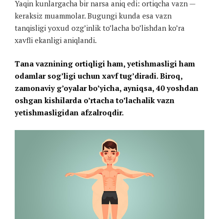
Yaqin kunlargacha bir narsa aniq edi: ortiqcha vazn —
keraksiz muammolar. Bugungi kunda esa vazn
tanqisligi yoxud ozg’inlik to’lacha bo’lishdan ko’ra
xavfli ekanligi aniqlandi.
Tana vaznining ortiqligi ham, yetishmasligi ham
odamlar sog’ligi uchun xavf tug’diradi. Biroq,
zamonaviy g’oyalar bo’yicha, ayniqsa, 40 yoshdan
oshgan kishilarda o’rtacha to’lachalik vazn
yetishmasligidan afzalroqdir.