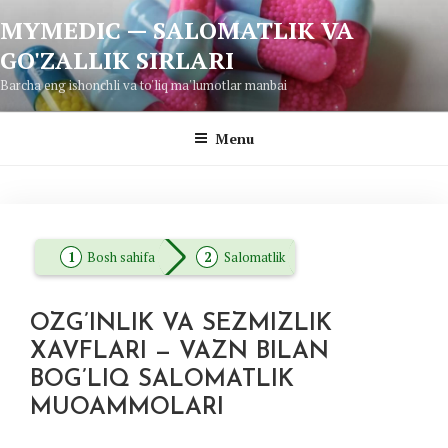
Skip
MYMEDIC — SALOMATLIK VA
to
GO'ZALLIK SIRLARI
content
Barcha eng ishonchli va to'liq ma'lumotlar manbai
Menu
Bosh sahifa
Salomatlik
OZG’INLIK VA SEZMIZLIK
XAVFLARI — VAZN BILAN
BOG’LIQ SALOMATLIK
MUOAMMOLARI