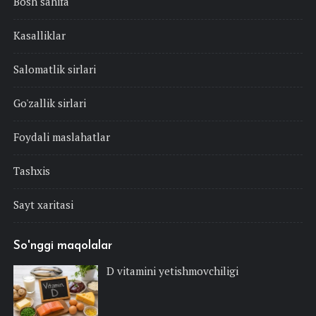
Bosh sahifa
Kasalliklar
Salomatlik sirlari
Go'zallik sirlari
Foydali maslahatlar
Tashxis
Sayt xaritasi
So'nggi maqolalar
D vitamini yetishmovchiligi