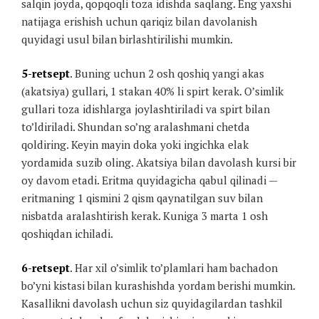
salqin joyda, qopqoqli toza idishda saqlang. Eng yaxshi
natijaga erishish uchun qariqiz bilan davolanish
quyidagi usul bilan birlashtirilishi mumkin.
5-retsept
. Buning uchun 2 osh qoshiq yangi akas
(akatsiya) gullari, 1 stakan 40% li spirt kerak. O’simlik
gullari toza idishlarga joylashtiriladi va spirt bilan
to’ldiriladi. Shundan so’ng aralashmani chetda
qoldiring. Keyin mayin doka yoki ingichka elak
yordamida suzib oling. Akatsiya bilan davolash kursi bir
oy davom etadi. Eritma quyidagicha qabul qilinadi —
eritmaning 1 qismini 2 qism qaynatilgan suv bilan
nisbatda aralashtirish kerak. Kuniga 3 marta 1 osh
qoshiqdan ichiladi.
6-retsept
. Har xil o’simlik to’plamlari ham bachadon
bo’yni kistasi bilan kurashishda yordam berishi mumkin.
Kasallikni davolash uchun siz quyidagilardan tashkil