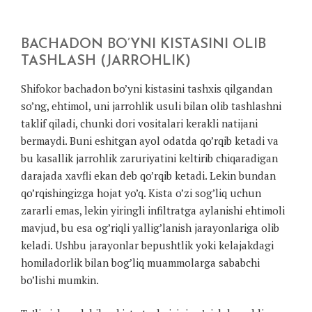
BACHADON BO’YNI KISTASINI OLIB
TASHLASH (JARROHLIK)
Shifokor bachadon bo’yni kistasini tashxis qilgandan
so’ng, ehtimol, uni jarrohlik usuli bilan olib tashlashni
taklif qiladi, chunki dori vositalari kerakli natijani
bermaydi. Buni eshitgan ayol odatda qo’rqib ketadi va
bu kasallik jarrohlik zaruriyatini keltirib chiqaradigan
darajada xavfli ekan deb qo’rqib ketadi. Lekin bundan
qo’rqishingizga hojat yo’q. Kista o’zi sog’liq uchun
zararli emas, lekin yiringli infiltratga aylanishi ehtimoli
mavjud, bu esa og’riqli yallig’lanish jarayonlariga olib
keladi. Ushbu jarayonlar bepushtlik yoki kelajakdagi
homiladorlik bilan bog’liq muammolarga sababchi
bo’lishi mumkin.