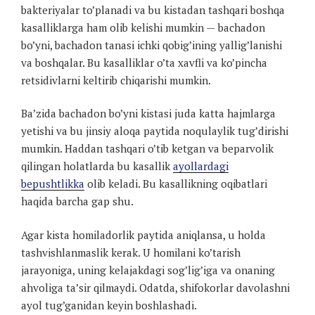
bakteriyalar to’planadi va bu kistadan tashqari boshqa
kasalliklarga ham olib kelishi mumkin — bachadon
bo’yni, bachadon tanasi ichki qobig’ining yallig’lanishi
va boshqalar. Bu kasalliklar o’ta xavfli va ko’pincha
retsidivlarni keltirib chiqarishi mumkin.
Ba’zida bachadon bo’yni kistasi juda katta hajmlarga
yetishi va bu jinsiy aloqa paytida noqulaylik tug’dirishi
mumkin. Haddan tashqari o’tib ketgan va beparvolik
qilingan holatlarda bu kasallik
ayollardagi
bepushtlikka
olib keladi. Bu kasallikning oqibatlari
haqida barcha gap shu.
Agar kista homiladorlik paytida aniqlansa, u holda
tashvishlanmaslik kerak. U homilani ko’tarish
jarayoniga, uning kelajakdagi sog’lig’iga va onaning
ahvoliga ta’sir qilmaydi. Odatda, shifokorlar davolashni
ayol tug’ganidan keyin boshlashadi.