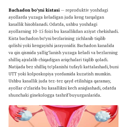
Bachadon bo’yni kistasi
— reproduktiv yoshdagi
ayollarda yuzaga keladigan juda keng tarqalgan
kasallik hisoblanadi. Odatda, ushbu yoshdagi
ayollarning 10-15 foizi bu kasallikdan aziyat chekishadi.
Kista bachadon bo’yni bezlarining zichlanib tiqilib
qolishi yoki kengayishi jarayonidir. Bachadon kanalida
va qin qismida yallig’lanish yuzaga keladi va bezlarning
shilliq ajralalib chiqadigan ariqchalari tiqilib qoladi.
Natijada bez shilliq to’planishi tufayli kattalashadi, buni
UTT yoki kolposkopiya yordamida kuzatish mumkin.
Ushbu kasallik juda tez-tez qayd etilishiga qaramay,
ayollar o’zlarida bu kasallikni kech aniqlashadi, odatda
shunchaki ginekologga tashrif buyurganlarida.