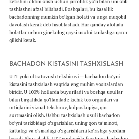
ketishini oldini olish uchun jarrohlik yo’li bilan uni olib
tashlashni afzal bilishadi. Boshqalari, bu kasallik
bachadonning mumkin bo’lgan holati va unga muqobil
davolash kerak deb hisoblashadi. Har qanday alohida
holatlar uchun ginekolog qaysi usulni tanlashga qaror
qilishi kerak.
BACHADON KISTASINI TASHXISLASH
UTT yoki ultratovush tekshiruvi — bachadon bo’yni
kistasini tashxislash vaqtida eng muhim vositalardan
biridir. U 100% hollarda buyuriladi va boshqa usullar
bilan birgalikda qo’llaniladi: kichik tos organlari va
ortiqlarini vizual tekshiruv, kolposkopiya, qin
surtmasini olish. Ushbu tashxislash usuli bachadon
bo’yni tarkibidagi o’zgarishlar, uning qon ta’minoti,
kattaligi va o’smadagi o’zgarishlarni ko’rishga yordam
beradi. Shu sababli, UTT yordamida faqatgina bachadon