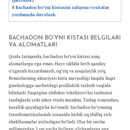
(jarrohlik)
8
Bachadon bo’yni kistasini xalqona vositalar
yordamida davolash
BACHADON BO’YNI KISTASI BELGILARI
VA ALOMATLARI
Qoida tariqasida, bachadon bo’yni kistasi aniq
alomatlarga ega emas. Hayz siklida hech qanday
o’zgarish kuzatilmaydi, og’riq va noqulaylik yo’q.
Bemorlarning aksariyati kista mavjudligi haqida faqat
ginekologga navbatdagi profilaktik tashrifi vaqtida
bilishadi. Faqatgina shifokor tekshiruvi bu tashxisni
tasdiqlashi yoki inkor etishi mumkin. Tashqi tomondan,
kasallik quyidagicha ko’rinadi: bachadon bo’ynining
transfomatsiyalanish zonasida kichik oq shilliq zich
shakllanmalar joylashgan bo’ladi. Ular bir necha
millimetrdan 3 sm gacha bo’lgan o’lchamlarga ega