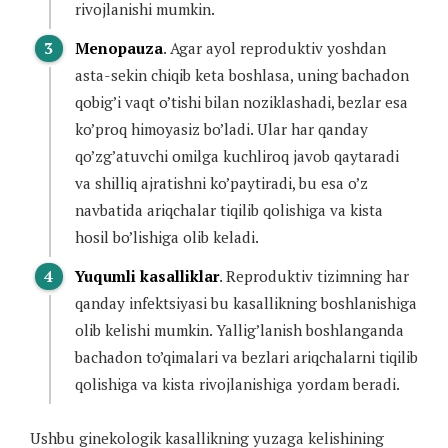
rivojlanishi mumkin.
Menopauza
. Agar ayol reproduktiv yoshdan
asta-sekin chiqib keta boshlasa, uning bachadon
qobig’i vaqt o’tishi bilan noziklashadi, bezlar esa
ko’proq himoyasiz bo’ladi. Ular har qanday
qo’zg’atuvchi omilga kuchliroq javob qaytaradi
va shilliq ajratishni ko’paytiradi, bu esa o’z
navbatida ariqchalar tiqilib qolishiga va kista
hosil bo’lishiga olib keladi.
Yuqumli kasalliklar
. Reproduktiv tizimning har
qanday infektsiyasi bu kasallikning boshlanishiga
olib kelishi mumkin. Yallig’lanish boshlanganda
bachadon to’qimalari va bezlari ariqchalarni tiqilib
qolishiga va kista rivojlanishiga yordam beradi.
Ushbu ginekologik kasallikning yuzaga kelishining