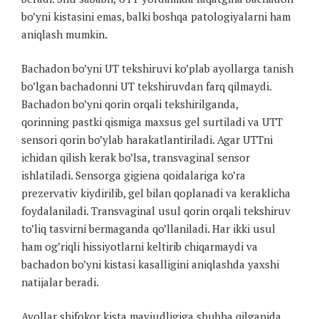
bo’yni kistasini emas, balki boshqa patologiyalarni ham
aniqlash mumkin.
Bachadon bo’yni UT tekshiruvi ko’plab ayollarga tanish
bo’lgan bachadonni UT tekshiruvdan farq qilmaydi.
Bachadon bo’yni qorin orqali tekshirilganda,
qorinning pastki qismiga maxsus gel surtiladi va UTT
sensori qorin bo’ylab harakatlantiriladi. Agar UTTni
ichidan qilish kerak bo’lsa, transvaginal sensor
ishlatiladi. Sensorga gigiena qoidalariga ko’ra
prezervativ kiydirilib, gel bilan qoplanadi va keraklicha
foydalaniladi. Transvaginal usul qorin orqali tekshiruv
to’liq tasvirni bermaganda qo’llaniladi. Har ikki usul
ham og’riqli hissiyotlarni keltirib chiqarmaydi va
bachadon bo’yni kistasi kasalligini aniqlashda yaxshi
natijalar beradi.
Ayollar shifokor kista mavjudligiga shubha qilganida