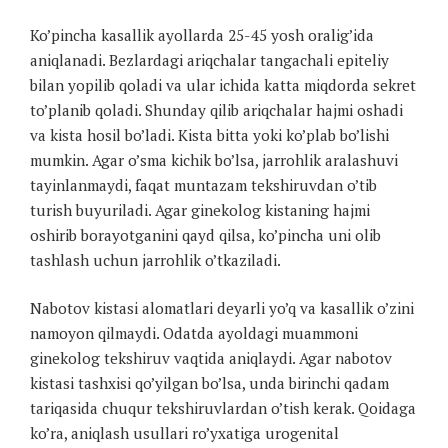
Ko’pincha kasallik ayollarda 25-45 yosh oralig’ida
aniqlanadi. Bezlardagi ariqchalar tangachali epiteliy
bilan yopilib qoladi va ular ichida katta miqdorda sekret
to’planib qoladi. Shunday qilib ariqchalar hajmi oshadi
va kista hosil bo’ladi. Kista bitta yoki ko’plab bo’lishi
mumkin. Agar o’sma kichik bo’lsa, jarrohlik aralashuvi
tayinlanmaydi, faqat muntazam tekshiruvdan o’tib
turish buyuriladi. Agar ginekolog kistaning hajmi
oshirib borayotganini qayd qilsa, ko’pincha uni olib
tashlash uchun jarrohlik o’tkaziladi.
Nabotov kistasi alomatlari deyarli yo’q va kasallik o’zini
namoyon qilmaydi. Odatda ayoldagi muammoni
ginekolog tekshiruv vaqtida aniqlaydi. Agar nabotov
kistasi tashxisi qo’yilgan bo’lsa, unda birinchi qadam
tariqasida chuqur tekshiruvlardan o’tish kerak. Qoidaga
ko’ra, aniqlash usullari ro’yxatiga urogenital