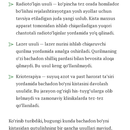
Radioto’lqin usuli — ko’pincha tez orada homilador
bo’lishni rejalashtirayotgan yosh ayollar uchun
tavsiya etiladigan juda yangi uslub. Kista maxsus
apparat tomonidan ishlab chiqariladigan yuqori
chastotali radioto’lqinlar yordamida yo’q qilinadi.
Lazer usuli — lazer nurini ishlab chiqaruvchi
qurilma yordamida amalga oshiriladi. Qurilmaning
o’zi bachadon shilliq pardasi bilan bevosita aloqa
qilmaydi. Bu usul keng qo’llanilmaydi.
Krioterapiya — suyuq azot va past harorat ta’siri
yordamida bachadon bo’yni kistasini davolash
usulidir. Bu jarayon og’riqli his-tuyg’ularga olib
kelmaydi va zamonaviy klinikalarda tez-tez
qo’llaniladi.
Ko’rinib turibdiki, bugungi kunda bachadon bo’yni
kistasidan qutulishning bir qancha usullari mavjud.