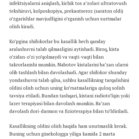
infektsiyalarni aniqlash, kichik tos a’zolari ultratovush
tekshiruvi, kolposkopiya, prekantseroz (saraton oldi)
o’zgarishlar mavjudligini o’rganish uchun surtmalar
olish kiradi.
Ko’pgina shifokorlar bu kasallik hech qanday
aralashuvni talab qilmasligini aytishadi. Biroq, kista
o’zidan-o’zi yo’qolmaydi va vaqti-vaqti bilan
takrorlanishi mumkin. Nabotov kistalarini ba’zan ularni
olib tashlash bilan davolashadi. Agar shifokor shunday
yondashuvni talab qilsa, ushbu kasallikning tarqalishini
oldini olish uchun uning ko’rsatmalariga quloq solish
tavsiya etiladi. Bundan tashqari, kistani radioto’lqin yoki
lazer terapiyasi bilan davolash mumkin. Ba’zan
davolash dori-darmon va fizioterapiya bilan to’ldiriladi.
Kasallikning oldini olish haqida ham unutmaslik kerak.
Buning uchun ginekologga yiliga kamida 2 marta