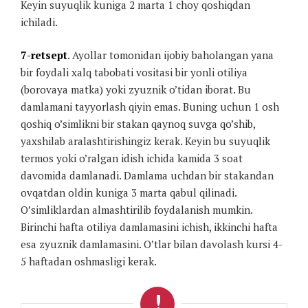
Keyin suyuqlik kuniga 2 marta 1 choy qoshiqdan
ichiladi.
7-retsept
. Ayollar tomonidan ijobiy baholangan yana
bir foydali xalq tabobati vositasi bir yonli otiliya
(borovaya matka) yoki zyuznik o’tidan iborat. Bu
damlamani tayyorlash qiyin emas. Buning uchun 1 osh
qoshiq o’simlikni bir stakan qaynoq suvga qo’shib,
yaxshilab aralashtirishingiz kerak. Keyin bu suyuqlik
termos yoki o’ralgan idish ichida kamida 3 soat
davomida damlanadi. Damlama uchdan bir stakandan
ovqatdan oldin kuniga 3 marta qabul qilinadi.
O’simliklardan almashtirilib foydalanish mumkin.
Birinchi hafta otiliya damlamasini ichish, ikkinchi hafta
esa zyuznik damlamasini. O’tlar bilan davolash kursi 4-
5 haftadan oshmasligi kerak.