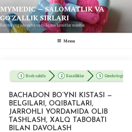
Skip
MYMEDIC — SALOMATLIK VA
to
GO'ZALLIK SIRLARI
content
Barcha eng ishonchli va to'liq ma'lumotlar manbai
Menu
Bosh sahifa
Kasalliklar
Ginekologiya
BACHADON BO’YNI KISTASI —
BELGILARI, OQIBATLARI,
JARROHLI YORDAMIDA OLIB
TASHLASH, XALQ TABOBATI
BILAN DAVOLASH