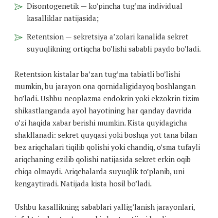
Disontogenetik — ko’pincha tug’ma individual
kasalliklar natijasida;
Retentsion — sekretsiya a’zolari kanalida sekret
suyuqlikning ortiqcha bo’lishi sababli paydo bo’ladi.
Retentsion kistalar ba’zan tug’ma tabiatli bo’lishi
mumkin, bu jarayon ona qornidaligidayoq boshlangan
bo’ladi. Ushbu neoplazma endokrin yoki ekzokrin tizim
shikastlanganda ayol hayotining har qanday davrida
o’zi haqida xabar berishi mumkin. Kista quyidagicha
shakllanadi: sekret quyqasi yoki boshqa yot tana bilan
bez ariqchalari tiqilib qolishi yoki chandiq, o’sma tufayli
ariqchaning ezilib qolishi natijasida sekret erkin oqib
chiqa olmaydi. Ariqchalarda suyuqlik to’planib, uni
kengaytiradi. Natijada kista hosil bo’ladi.
Ushbu kasallikning sabablari yallig’lanish jarayonlari,