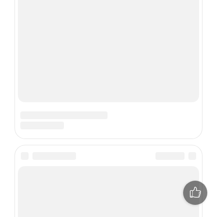
Bachadon kichikligi — sabablari, belgilari,
tashxislash, infantilizmni davolash
6121
0
828
GINEKOLOGIYA