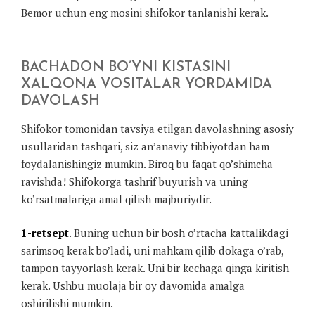
Bemor uchun eng mosini shifokor tanlanishi kerak.
BACHADON BO’YNI KISTASINI
XALQONA VOSITALAR YORDAMIDA
DAVOLASH
Shifokor tomonidan tavsiya etilgan davolashning asosiy
usullaridan tashqari, siz an’anaviy tibbiyotdan ham
foydalanishingiz mumkin. Biroq bu faqat qo’shimcha
ravishda! Shifokorga tashrif buyurish va uning
ko’rsatmalariga amal qilish majburiydir.
1-retsept
. Buning uchun bir bosh o’rtacha kattalikdagi
sarimsoq kerak bo’ladi, uni mahkam qilib dokaga o’rab,
tampon tayyorlash kerak. Uni bir kechaga qinga kiritish
kerak. Ushbu muolaja bir oy davomida amalga
oshirilishi mumkin.