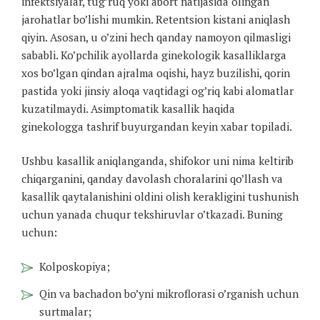
infektsiyalar, tug’ruq yoki abort natijasida olingan
jarohatlar bo’lishi mumkin. Retentsion kistani aniqlash
qiyin. Asosan, u o’zini hech qanday namoyon qilmasligi
sababli. Ko’pchilik ayollarda ginekologik kasalliklarga
xos bo’lgan qindan ajralma oqishi, hayz buzilishi, qorin
pastida yoki jinsiy aloqa vaqtidagi og’riq kabi alomatlar
kuzatilmaydi. Asimptomatik kasallik haqida
ginekologga tashrif buyurgandan keyin xabar topiladi.
Ushbu kasallik aniqlanganda, shifokor uni nima keltirib
chiqarganini, qanday davolash choralarini qo’llash va
kasallik qaytalanishini oldini olish kerakligini tushunish
uchun yanada chuqur tekshiruvlar o’tkazadi. Buning
uchun:
Kolposkopiya;
Qin va bachadon bo’yni mikroflorasi o’rganish uchun
surtmalar;