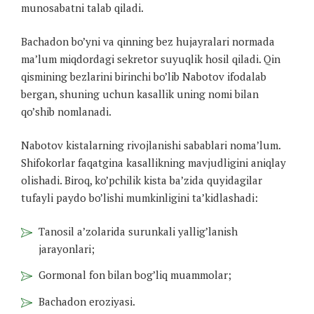
munosabatni talab qiladi.
Bachadon bo’yni va qinning bez hujayralari normada
ma’lum miqdordagi sekretor suyuqlik hosil qiladi. Qin
qismining bezlarini birinchi bo’lib Nabotov ifodalab
bergan, shuning uchun kasallik uning nomi bilan
qo’shib nomlanadi.
Nabotov kistalarning rivojlanishi sabablari noma’lum.
Shifokorlar faqatgina kasallikning mavjudligini aniqlay
olishadi. Biroq, ko’pchilik kista ba’zida quyidagilar
tufayli paydo bo’lishi mumkinligini ta’kidlashadi:
Tanosil a’zolarida surunkali yallig’lanish
jarayonlari;
Gormonal fon bilan bog’liq muammolar;
Bachadon eroziyasi.