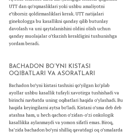
UTT dan qo’rqmasliklari yoki ushbu amaliyotni
e’tiborsiz qoldirmasliklari kerak. UTT natijalari
ginekologga bu kasallikni qanday qilib butunlay
davolash va uni qaytalanishini oldini olish uchun
qanday muolajalar o’tkazish kerakligini tushunishga
yordam beradi.
BACHADON BO’YNI KISTASI
OQIBATLARI VA ASORATLARI
Bachadon bo’yni kistasi tashxisi qo’yilgan ko’plab
ayollar ushbu kasallik tufayli xavotirga tushishadi va
birinchi navbatda uning oqibatlari haqida o’ylashadi. Bu
haqida keyingilarni aytsa bo’ladi. Kistani o’sma deb deb
atashsa ham, u hech qachon o’zidan-o’zi onkologik
kasallikka aylanmaydi va yomon sifatli emas. Biroq,
ba’zida bachadon bo’yni shilliq qavatdagi oq o’smalarda