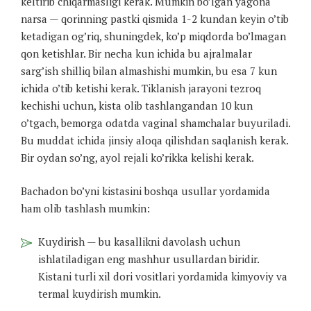
keltirib chiqarmasligi kerak. Mumkin bo’lgan yagona
narsa — qorinning pastki qismida 1-2 kundan keyin o’tib
ketadigan og’riq, shuningdek, ko’p miqdorda bo’lmagan
qon ketishlar. Bir necha kun ichida bu ajralmalar
sarg’ish shilliq bilan almashishi mumkin, bu esa 7 kun
ichida o’tib ketishi kerak. Tiklanish jarayoni tezroq
kechishi uchun, kista olib tashlangandan 10 kun
o’tgach, bemorga odatda vaginal shamchalar buyuriladi.
Bu muddat ichida jinsiy aloqa qilishdan saqlanish kerak.
Bir oydan so’ng, ayol rejali ko’rikka kelishi kerak.
Bachadon bo’yni kistasini boshqa usullar yordamida
ham olib tashlash mumkin:
Kuydirish — bu kasallikni davolash uchun
ishlatiladigan eng mashhur usullardan biridir.
Kistani turli xil dori vositlari yordamida kimyoviy va
termal kuydirish mumkin.