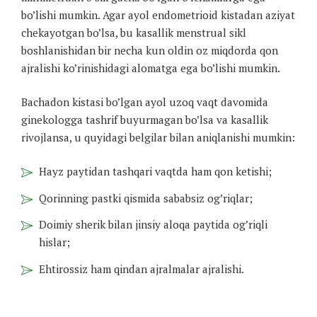
bo’lishi mumkin. Agar ayol endometrioid kistadan aziyat
chekayotgan bo’lsa, bu kasallik menstrual sikl
boshlanishidan bir necha kun oldin oz miqdorda qon
ajralishi ko’rinishidagi alomatga ega bo’lishi mumkin.
Bachadon kistasi bo’lgan ayol uzoq vaqt davomida
ginekologga tashrif buyurmagan bo’lsa va kasallik
rivojlansa, u quyidagi belgilar bilan aniqlanishi mumkin:
Hayz paytidan tashqari vaqtda ham qon ketishi;
Qorinning pastki qismida sababsiz og’riqlar;
Doimiy sherik bilan jinsiy aloqa paytida og’riqli
hislar;
Ehtirossiz ham qindan ajralmalar ajralishi.