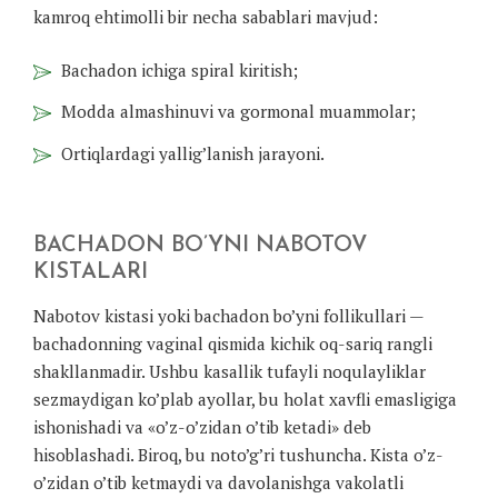
kamroq ehtimolli bir necha sabablari mavjud:
Bachadon ichiga spiral kiritish;
Modda almashinuvi va gormonal muammolar;
Ortiqlardagi yallig’lanish jarayoni.
BACHADON BO’YNI NABOTOV
KISTALARI
Nabotov kistasi yoki bachadon bo’yni follikullari —
bachadonning vaginal qismida kichik oq-sariq rangli
shakllanmadir. Ushbu kasallik tufayli noqulayliklar
sezmaydigan ko’plab ayollar, bu holat xavfli emasligiga
ishonishadi va «o’z-o’zidan o’tib ketadi» deb
hisoblashadi. Biroq, bu noto’g’ri tushuncha. Kista o’z-
o’zidan o’tib ketmaydi va davolanishga vakolatli