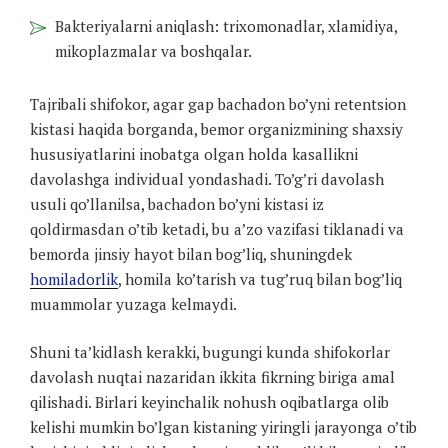
Bakteriyalarni aniqlash: trixomonadlar, xlamidiya,
mikoplazmalar va boshqalar.
Tajribali shifokor, agar gap bachadon bo’yni retentsion
kistasi haqida borganda, bemor organizmining shaxsiy
hususiyatlarini inobatga olgan holda kasallikni
davolashga individual yondashadi. To’g’ri davolash
usuli qo’llanilsa, bachadon bo’yni kistasi iz
qoldirmasdan o’tib ketadi, bu a’zo vazifasi tiklanadi va
bemorda jinsiy hayot bilan bog’liq, shuningdek
homiladorlik
, homila ko’tarish va tug’ruq bilan bog’liq
muammolar yuzaga kelmaydi.
Shuni ta’kidlash kerakki, bugungi kunda shifokorlar
davolash nuqtai nazaridan ikkita fikrning biriga amal
qilishadi. Birlari keyinchalik nohush oqibatlarga olib
kelishi mumkin bo’lgan kistaning yiringli jarayonga o’tib