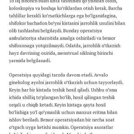
To’liq ishonch bilan kista tashxisini qo’yishdan oldin,
koloskopiya va boshqa ko’riklardan otish kerak. Barcha
tahlillar kerakli ko’rsatkichlarga ega bo’lganidagina,
shifokor bachadon bo’yni kistasini jarrohlik usulini bilan
olib tashlashni belgilaydi. Bunday operatsiya
ambulatoriya sharoitida amalga oshiriladi va bemor
shifoxonaga yotqizilmaydi. Odatda, jarrohlik o’tkazish
hayz davrining oxirida, menstrual siklning birinchi
yarmida belgilanadi.
Operatsiya quyidagi tarzda davom etadi. Avvalo
ginekolog ayolni jarrohlik o’tkazish uchun tayyorlaydi.
Keyin har bir kistada teshik hosil qiladi. Ushbu o’sma
ichida shilliq to’plangan bo’lib, hosil qilingan teshik
orqali u chiqib ketadi. Keyin kistaga qayta hosil
bo’lishiga yo’l qo’ymaslik uchun maxsus eritma bilan
ishlov beriladi. Bemor operatsiyadan bir necha soat
o’tgach uyga ketishi mumkin. Operatsiya asoratlar