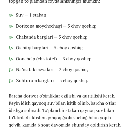
topgan to’plamdan foydalanishingiz mumkin:
Suv — 1 stakan;
Dorixona moychechagi — 3 choy qoshiq;
Chakanda barglari — 3 choy qoshiq;
Qichitqi barglari — 5 choy qoshiq;
Qoncho’p (chistotel) — 3 choy qoshiq;
Na’matak mevalari — 3 choy qoshiq;
Zubturum barglari — 5 choy qoshiq.
Barcha dorivor o’simliklar ezilishi va quritilishi kerak.
Keyin idish qaynoq suv bilan isitib olinib, barcha o’tlar
idishga solinadi. To’plam bir stakan qaynoq suv bilan
to’ldiriladi. Idishni qopqoq (yoki sochiq) bilan yopib
qo’yib, kamida 6 soat davomida shunday qoldirish kerak.