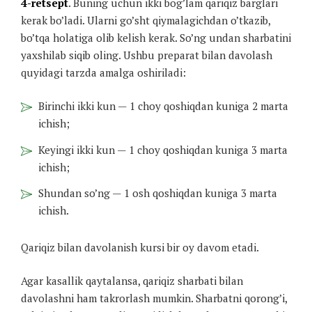
4-retsept
. Buning uchun ikki bog’lam qariqiz barglari
kerak bo’ladi. Ularni go’sht qiymalagichdan o’tkazib,
bo’tqa holatiga olib kelish kerak. So’ng undan sharbatini
yaxshilab siqib oling. Ushbu preparat bilan davolash
quyidagi tarzda amalga oshiriladi:
Birinchi ikki kun — 1 choy qoshiqdan kuniga 2 marta
ichish;
Keyingi ikki kun — 1 choy qoshiqdan kuniga 3 marta
ichish;
Shundan so’ng — 1 osh qoshiqdan kuniga 3 marta
ichish.
Qariqiz bilan davolanish kursi bir oy davom etadi.
Agar kasallik qaytalansa, qariqiz sharbati bilan
davolashni ham takrorlash mumkin. Sharbatni qorong’i,