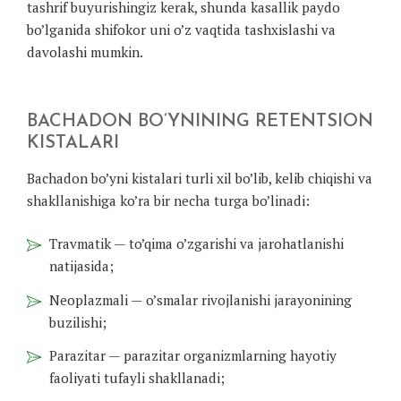
tashrif buyurishingiz kerak, shunda kasallik paydo
bo’lganida shifokor uni o’z vaqtida tashxislashi va
davolashi mumkin.
BACHADON BO’YNINING RETENTSION
KISTALARI
Bachadon bo’yni kistalari turli xil bo’lib, kelib chiqishi va
shakllanishiga ko’ra bir necha turga bo’linadi:
Travmatik — to’qima o’zgarishi va jarohatlanishi
natijasida;
Neoplazmali — o’smalar rivojlanishi jarayonining
buzilishi;
Parazitar — parazitar organizmlarning hayotiy
faoliyati tufayli shakllanadi;