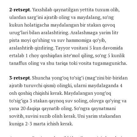
2-retsept
. Yaxshilab qaynatilgan yettita tuxum olib,
ulardan sarg’ini ajratib oling va maydalang, so’ng
kukun holatigacha maydalangan bir stakan qovoq
urug’lari bilan aralashtiring. Aralashmaga yarim litr
pista moyi qo’shing va suv hammomiga qo’yib,
aralashtirib qizdiring. Tayyor vositani 5 kun davomida
ertalab 1 choy qoshiqdan iste’mol qiling, so’ng 5 kunlik
tanaffus oling va shu tariqa toki vosita tugamagunicha.
3-retsept
. Shuncha yong’oq to’sig’i (mag’zini bir-biridan
ajratib turuvchi qismi) olingki, ularni maydalaganda 4
osh qoshiq chiqishi kerak. Maydalangan yong’oq
to’sig’iga 3 stakan qaynoq suv soling, olovga qo’ying va
yana 20 daqiqa qaynatib oling. So’ngra qaynatmani
sovitib, suvini suzib olish kerak. Uni yarim stakandan
kuniga 2-3 marta ichish kerak.