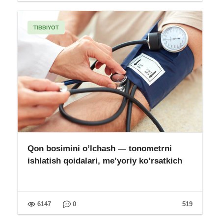
TIBBIYOT
Qon bosimini o’lchash — tonometrni
ishlatish qoidalari, me’yoriy ko’rsatkich
6147
0
519