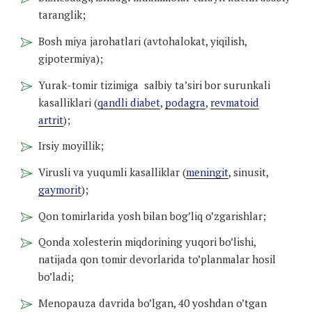
taranglik;
Bosh miya jarohatlari (avtohalokat, yiqilish,
gipotermiya);
Yurak-tomir tizimiga salbiy ta’siri bor surunkali
kasalliklari (
qandli diabet
,
podagra
,
revmatoid
artrit
);
Irsiy moyillik;
Virusli va yuqumli kasalliklar (
meningit
, sinusit,
gaymorit
);
Qon tomirlarida yosh bilan bog’liq o’zgarishlar;
Qonda xolesterin miqdorining yuqori bo’lishi,
natijada qon tomir devorlarida to’planmalar hosil
bo’ladi;
Menopauza davrida bo’lgan, 40 yoshdan o’tgan