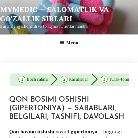
Skip
MYMEDIC — SALOMATLIK VA
to
GO'ZALLIK SIRLARI
content
Barcha eng ishonchli va to'liq ma'lumotlar manbai
Menu
Bosh sahifa
Kasalliklar
Yurak-tomir kasa
QON BOSIMI OSHISHI
(GIPERTONIYA) — SABABLARI,
BELGILARI, TASNIFI, DAVOLASH
Qon bosimi oshishi
yoxud
gipertoniya
— bugungi