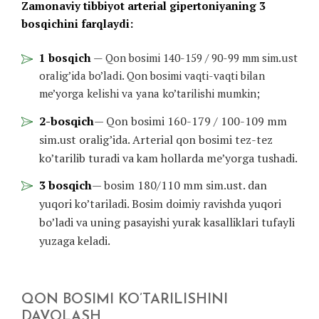
Zamonaviy tibbiyot arterial gipertoniyaning 3
bosqichini farqlaydi:
1 bosqich
— Qon bosimi 140-159 / 90-99 mm sim.ust
oralig’ida bo’ladi. Qon bosimi vaqti-vaqti bilan
me’yorga kelishi va yana ko’tarilishi mumkin;
2-bosqich
— Qon bosimi 160-179 / 100-109 mm
sim.ust oralig’ida. Arterial qon bosimi tez-tez
ko’tarilib turadi va kam hollarda me’yorga tushadi.
3 bosqich
— bosim 180/110 mm sim.ust. dan
yuqori ko’tariladi. Bosim doimiy ravishda yuqori
bo’ladi va uning pasayishi yurak kasalliklari tufayli
yuzaga keladi.
QON BOSIMI KO’TARILISHINI
DAVOLASH