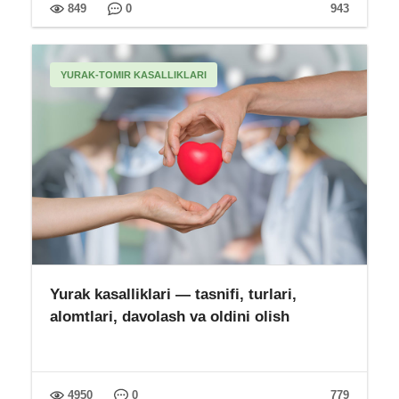
849
0
943
YURAK-TOMIR KASALLIKLARI
Yurak kasalliklari — tasnifi, turlari,
alomtlari, davolash va oldini olish
4950
0
779