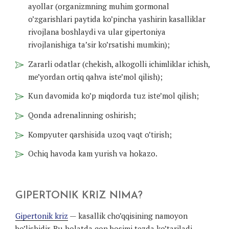
ayollar (organizmning muhim gormonal
o’zgarishlari paytida ko’pincha yashirin kasalliklar
rivojlana boshlaydi va ular gipertoniya
rivojlanishiga ta’sir ko’rsatishi mumkin);
Zararli odatlar (chekish, alkogolli ichimliklar ichish,
me’yordan ortiq qahva iste’mol qilish);
Kun davomida ko’p miqdorda tuz iste’mol qilish;
Qonda adrenalinning oshirish;
Kompyuter qarshisida uzoq vaqt o’tirish;
Ochiq havoda kam yurish va hokazo.
GIPERTONIK KRIZ NIMA?
Gipertonik kriz
— kasallik cho’qqisining namoyon
bo’lishidir. Bu holatda qon bosimi tezda ko’tariladi,