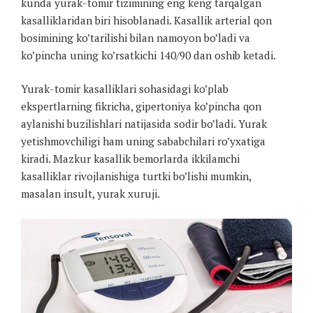
kunda yurak-tomir tizimining eng keng tarqalgan
kasalliklaridan biri hisoblanadi. Kasallik arterial qon
bosimining ko’tarilishi bilan namoyon bo’ladi va
ko’pincha uning ko’rsatkichi 140/90 dan oshib ketadi.
Yurak-tomir kasalliklari sohasidagi ko’plab
ekspertlarning fikricha, gipertoniya ko’pincha qon
aylanishi buzilishlari natijasida sodir bo’ladi. Yurak
yetishmovchiligi ham uning sababchilari ro’yxatiga
kiradi. Mazkur kasallik bemorlarda ikkilamchi
kasalliklar rivojlanishiga turtki bo’lishi mumkin,
masalan insult, yurak xuruji.