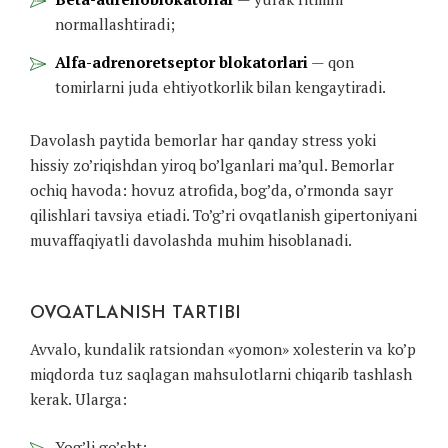
normallashtiradi;
Alfa-adrenoretseptor blokatorlari
— qon
tomirlarni juda ehtiyotkorlik bilan kengaytiradi.
Davolash paytida bemorlar har qanday stress yoki
hissiy zo’riqishdan yiroq bo’lganlari ma’qul. Bemorlar
ochiq havoda: hovuz atrofida, bog’da, o’rmonda sayr
qilishlari tavsiya etiadi. To’g’ri ovqatlanish gipertoniyani
muvaffaqiyatli davolashda muhim hisoblanadi.
OVQATLANISH TARTIBI
Avvalo, kundalik ratsiondan «yomon» xolesterin va ko’p
miqdorda tuz saqlagan mahsulotlarni chiqarib tashlash
kerak. Ularga:
Yog’li go’sht;