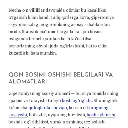
Necha o’n yilliklar davomida olimlar bu kasallikni
o’rganish bilan band. Tadqiqotlarga ko’ra, gipertoniya
sayyoramizdagi nogironlikning asosiy sabablaridan
biridir. Statistik ma’lumotlarga ko’ra, qon bosimi
oshganda birinchi yordam kech ko’rsatilsa,
bemorlarning ahvoli juda og’irlashishi, hatto o’lim
kuzatilishi ham mumkin.
QON BOSIMI OSHISHI BELGILARI VA
ALOMATLARI
Gipertoniyaning asosiy alomati — bu miya tomirlarining
spazmi va torayishi tufayli
bosh og’rig’idir
. Shuningdek,
ko’pincha
quloqlarda shovqin
,
ko’rish o’tkirligining
susayishi
, holsizlik, uyquning buzilishi,
bosh aylanishi
,
boshda og’irlik hissi, yurak urishining tezlashishi