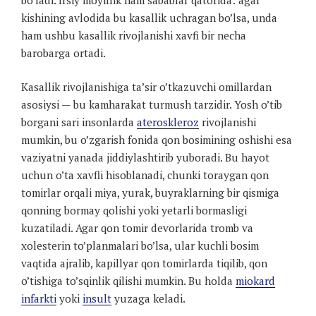
bo’ladi. Irsiy moyillik ham sabablar qatorida: agar
kishining avlodida bu kasallik uchragan bo’lsa, unda
ham ushbu kasallik rivojlanishi xavfi bir necha
barobarga ortadi.
Kasallik rivojlanishiga ta’sir o’tkazuvchi omillardan
asosiysi — bu kamharakat turmush tarzidir. Yosh o’tib
borgani sari insonlarda
ateroskleroz
rivojlanishi
mumkin, bu o’zgarish fonida qon bosimining oshishi esa
vaziyatni yanada jiddiylashtirib yuboradi. Bu hayot
uchun o’ta xavfli hisoblanadi, chunki toraygan qon
tomirlar orqali miya, yurak, buyraklarning bir qismiga
qonning bormay qolishi yoki yetarli bormasligi
kuzatiladi. Agar qon tomir devorlarida tromb va
xolesterin to’planmalari bo’lsa, ular kuchli bosim
vaqtida ajralib, kapillyar qon tomirlarda tiqilib, qon
o’tishiga to’sqinlik qilishi mumkin. Bu holda
miokard
infarkti
yoki
insult
yuzaga keladi.