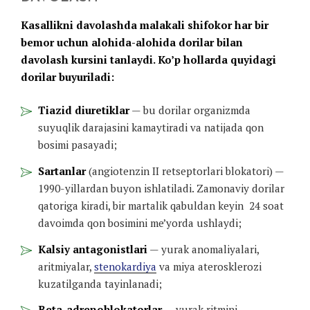
Kasallikni davolashda malakali shifokor har bir
bemor uchun alohida-alohida dorilar bilan
davolash kursini tanlaydi. Ko’p hollarda quyidagi
dorilar buyuriladi:
Tiazid diuretiklar
— bu dorilar organizmda
suyuqlik darajasini kamaytiradi va natijada qon
bosimi pasayadi;
Sartanlar
(angiotenzin II retseptorlari blokatori) —
1990-yillardan buyon ishlatiladi. Zamonaviy dorilar
qatoriga kiradi, bir martalik qabuldan keyin 24 soat
davoimda qon bosimini me’yorda ushlaydi;
Kalsiy antagonistlari
— yurak anomaliyalari,
aritmiyalar,
stenokardiya
va miya aterosklerozi
kuzatilganda tayinlanadi;
Beta-adrenoblokatorlar
— yurak ritmini