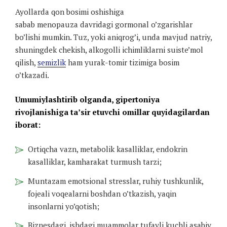
Ayollarda qon bosimi oshishiga
sabab menopauza davridagi gormonal o’zgarishlar
bo’lishi mumkin. Tuz, yoki aniqrog’i, unda mavjud natriy,
shuningdek chekish, alkogolli ichimliklarni suiste’mol
qilish,
semizlik
ham yurak-tomir tizimiga bosim
o’tkazadi.
Umumiylashtirib olganda, gipertoniya
rivojlanishiga ta’sir etuvchi omillar quyidagilardan
iborat:
Ortiqcha vazn, metabolik kasalliklar, endokrin
kasalliklar, kamharakat turmush tarzi;
Muntazam emotsional stresslar, ruhiy tushkunlik,
fojeali voqealarni boshdan o’tkazish, yaqin
insonlarni yo’qotish;
Biznesdagi, ishdagi muammolar tufayli kuchli asabiy