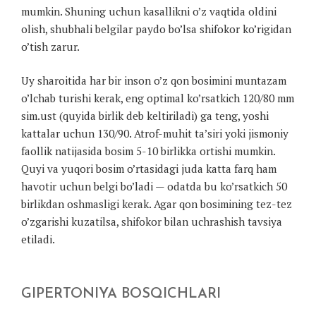
mumkin. Shuning uchun kasallikni o’z vaqtida oldini
olish, shubhali belgilar paydo bo’lsa shifokor ko’rigidan
o’tish zarur.
Uy sharoitida har bir inson o’z qon bosimini muntazam
o’lchab turishi kerak, eng optimal ko’rsatkich 120/80 mm
sim.ust (quyida birlik deb keltiriladi) ga teng, yoshi
kattalar uchun 130/90. Atrof-muhit ta’siri yoki jismoniy
faollik natijasida bosim 5-10 birlikka ortishi mumkin.
Quyi va yuqori bosim o’rtasidagi juda katta farq ham
havotir uchun belgi bo’ladi — odatda bu ko’rsatkich 50
birlikdan oshmasligi kerak. Agar qon bosimining tez-tez
o’zgarishi kuzatilsa, shifokor bilan uchrashish tavsiya
etiladi.
GIPERTONIYA BOSQICHLARI