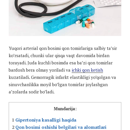
Yuqori arterial qon bosimi qon tomirlariga salbiy ta’sir
ko’rsatadi, chunki ular qisqa vaqt davomida birdan
torayadi. Juda kuchli bosimda esa ba’zi qon tomirlar
bardosh bera olmay yoriladi va
ichki qon ketish
kuzatiladi. Gemorragik infarkt elastikligi yo’qolgan va
sinuvchanlikka moyil bo’lgan tomirlar joylashgan
a’zolarda sodir bo’ladi.
Mundarija:
1
Gipertoniya kasalligi haqida
2
Qon bosimi oshishi belgilari va alomatlari