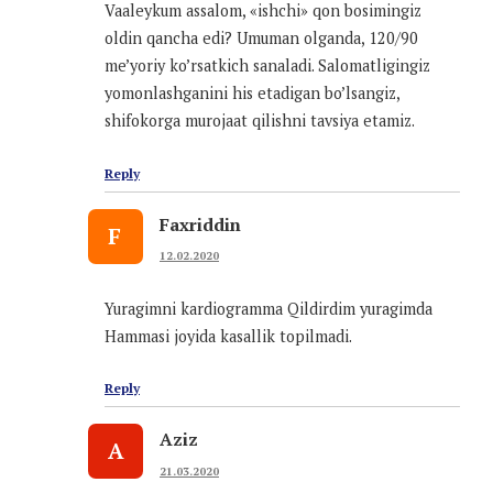
Vaaleykum assalom, «ishchi» qon bosimingiz
oldin qancha edi? Umuman olganda, 120/90
me’yoriy ko’rsatkich sanaladi. Salomatligingiz
yomonlashganini his etadigan bo’lsangiz,
shifokorga murojaat qilishni tavsiya etamiz.
Reply
Faxriddin
F
12.02.2020
Yuragimni kardiogramma Qildirdim yuragimda
Hammasi joyida kasallik topilmadi.
Reply
Aziz
A
21.03.2020