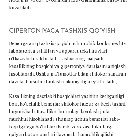
kuzatiladi.
GIPERTONIYAGA TASHXIS QO’YISH
Bemorga aniq tashxis qo’yish uchun shifokor bir nechta
laboratoriya tahlillari va apparat tekshiruvlari
o’tkazishi kerak bo’ladi. Tashxisning maqsadi
kasallikning bosqichi va gipertoniya darajasini aniqlash
hisoblanadi. Ushbu ma’lumotlar bilan shifokor samarali
davolash usulini tanlash imkoniyatiga ega bo’ladi.,
Kasallikning dastlabki bosqichlari yashirin kechganligi
bois, ko’pchilik bemorlar shifokor huzuriga kech tashrif
buyurishadi. Kasallikni butunlay davolash juda
mushkul hisoblanadi, shuning uchun bemorlar sabr-
toqatga ega bo’lishlari kerak, zero kasallik ularga
qolgan butun umrlari davomida hamrohlik qilishi