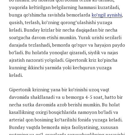
yuqorida keltirilgan belgilarning hammasi kuzatiladi,
bunga qo’shimcha ravishda bemorlarda
ko’ngil aynishi
,
qusish, terlash, ko’zning qorong’ulashishi yuzaga
keladi. Bunday krizlar bir necha daqiqadan bir necha
soatgacha davom etishi mumkin. Yurak urishi sezilarli
darajada tezlashadi, bemorda qo’rquv va hayajon paydo
bo’ladi. Bu holatda yonoqlar qizaradi, siydik va najas
ajratish nazorati yo’qoladi. Gipertonik kriz ko’pincha
kunning ikkinchi yarmida yoki kechqurun yuzaga
keladi.
Gipertonik krizning yana bir ko’rinishi uzoq vaqt
davomida shakllanadi va u bemorga 4-5 soat, hatto bir
necha sutka davomida azob berishi mumkin. Bu holat
kasallikning oxirgi bosqichlarida namoyon bo’ladi va
arterial qon bosiming ko’tarilishi fonida yuzaga keladi.
Bunday vaqtda bemorda miya faoliyatining, xususan
nutqning va qo’l-oyoqlarda sezuvchanlikning pasayishi