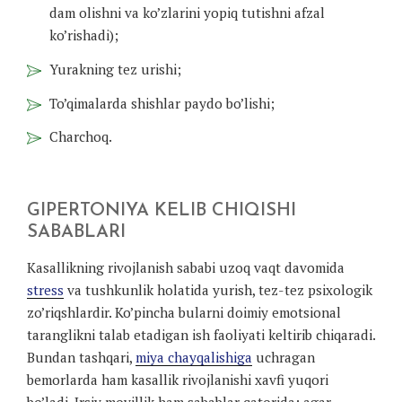
dam olishni va ko’zlarini yopiq tutishni afzal
ko’rishadi);
Yurakning tez urishi;
To’qimalarda shishlar paydo bo’lishi;
Charchoq.
GIPERTONIYA KELIB CHIQISHI
SABABLARI
Kasallikning rivojlanish sababi uzoq vaqt davomida
stress
va tushkunlik holatida yurish, tez-tez psixologik
zo’riqshlardir. Ko’pincha bularni doimiy emotsional
taranglikni talab etadigan ish faoliyati keltirib chiqaradi.
Bundan tashqari,
miya chayqalishiga
uchragan
bemorlarda ham kasallik rivojlanishi xavfi yuqori