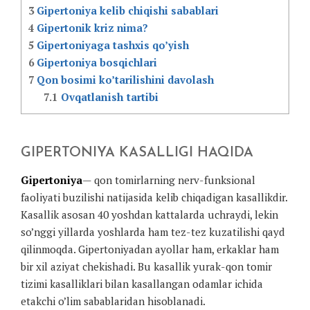
3
Gipertoniya kelib chiqishi sabablari
4
Gipertonik kriz nima?
5
Gipertoniyaga tashxis qo’yish
6
Gipertoniya bosqichlari
7
Qon bosimi ko’tarilishini davolash
7.1
Ovqatlanish tartibi
GIPERTONIYA KASALLIGI HAQIDA
Gipertoniya
— qon tomirlarning nerv-funksional
faoliyati buzilishi natijasida kelib chiqadigan kasallikdir.
Kasallik asosan 40 yoshdan kattalarda uchraydi, lekin
so’nggi yillarda yoshlarda ham tez-tez kuzatilishi qayd
qilinmoqda. Gipertoniyadan ayollar ham, erkaklar ham
bir xil aziyat chekishadi. Bu kasallik yurak-qon tomir
tizimi kasalliklari bilan kasallangan odamlar ichida
etakchi o’lim sabablaridan hisoblanadi.