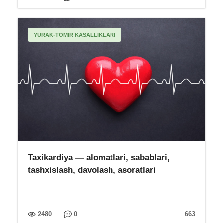
YURAK-TOMIR KASALLIKLARI
Taxikardiya — alomatlari, sabablari,
tashxislash, davolash, asoratlari
2480
0
663