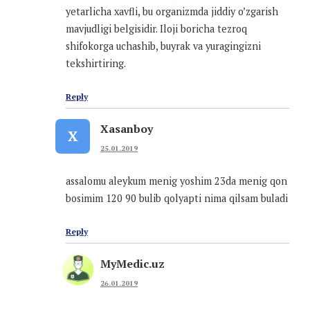
yetarlicha xavfli, bu organizmda jiddiy o’zgarish
mavjudligi belgisidir. Iloji boricha tezroq
shifokorga uchashib, buyrak va yuragingizni
tekshirtiring.
Reply
Xasanboy
X
25.01.2019
assalomu aleykum menig yoshim 23da menig qon
bosimim 120 90 bulib qolyapti nima qilsam buladi
Reply
MyMedic.uz
26.01.2019