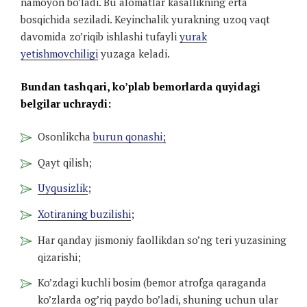
namoyon bo’ladi. Bu alomatlar kasallikning erta
bosqichida seziladi. Keyinchalik yurakning uzoq vaqt
davomida zo’riqib ishlashi tufayli
yurak
yetishmovchiligi
yuzaga keladi.
Bundan tashqari, ko’plab bemorlarda quyidagi
belgilar uchraydi:
Osonlikcha
burun qonashi;
Qayt qilish;
Uyqusizlik
;
Xotiraning buzilishi
;
Har qanday jismoniy faollikdan so’ng teri yuzasining
qizarishi;
Ko’zdagi kuchli bosim (bemor atrofga qaraganda
ko’zlarda og’riq paydo bo’ladi, shuning uchun ular