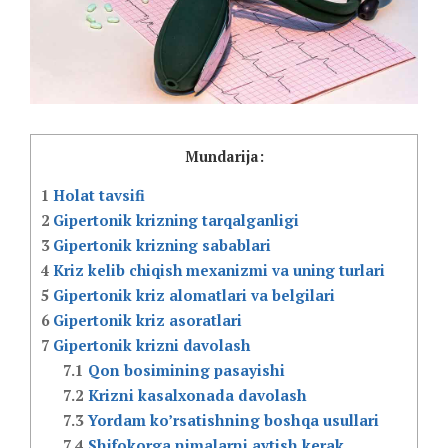
Mundarija:
1
Holat tavsifi
2
Gipertonik krizning tarqalganligi
3
Gipertonik krizning sabablari
4
Kriz kelib chiqish mexanizmi va uning turlari
5
Gipertonik kriz alomatlari va belgilari
6
Gipertonik kriz asoratlari
7
Gipertonik krizni davolash
7.1
Qon bosimining pasayishi
7.2
Krizni kasalxonada davolash
7.3
Yordam ko’rsatishning boshqa usullari
7.4
Shifokorga nimalarni aytish kerak