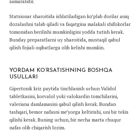
samaralidir.
Statsionar sharoitida ishlatiladigan ko’plab dorilar aniq
dozalashni talab qiladi va faqatgina malakali shifokorlar
tomonidan berilishi mumkinligini yodda tutish kerak.
Bunday preparatlarni uy sharoitida, mustaqil qabul
qilish fojiali oqibatlarga olib kelishi mumkin.
YORDAM KO’RSATISHNING BOSHQA
USULLARI
Gipertonik kriz paytida tinchlanish uchun Validol
tabletkasini, korvalol yoki valokardin tomchilarini,
valeriana damlamasini qabul qilish kerak. Bundan
tashqari, bemor nafasni me’yorga keltirishi, uni bir tekis
qilishi kerak. Buning uchun, bir necha marta chuqur
nafas olib chiqarish lozim.