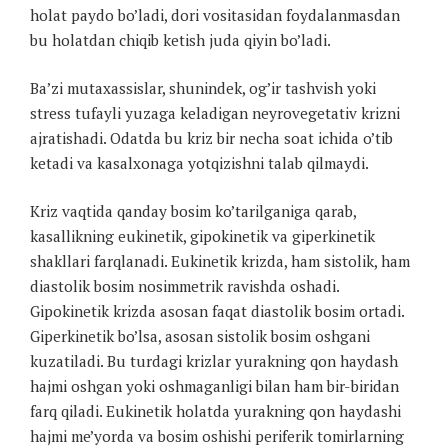
holat paydo bo’ladi, dori vositasidan foydalanmasdan
bu holatdan chiqib ketish juda qiyin bo’ladi.
Ba’zi mutaxassislar, shunindek, og’ir tashvish yoki
stress tufayli yuzaga keladigan neyrovegetativ krizni
ajratishadi. Odatda bu kriz bir necha soat ichida o’tib
ketadi va kasalxonaga yotqizishni talab qilmaydi.
Kriz vaqtida qanday bosim ko’tarilganiga qarab,
kasallikning eukinetik, gipokinetik va giperkinetik
shakllari farqlanadi. Eukinetik krizda, ham sistolik, ham
diastolik bosim nosimmetrik ravishda oshadi.
Gipokinetik krizda asosan faqat diastolik bosim ortadi.
Giperkinetik bo’lsa, asosan sistolik bosim oshgani
kuzatiladi. Bu turdagi krizlar yurakning qon haydash
hajmi oshgan yoki oshmaganligi bilan ham bir-biridan
farq qiladi. Eukinetik holatda yurakning qon haydashi
hajmi me’yorda va bosim oshishi periferik tomirlarning