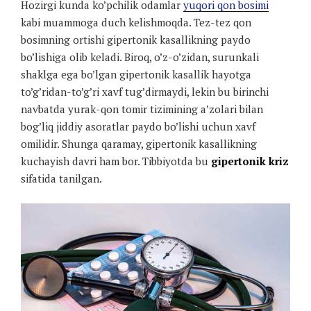
Hozirgi kunda ko’pchilik odamlar
yuqori qon bosimi
kabi muammoga duch kelishmoqda. Tez-tez qon
bosimning ortishi gipertonik kasallikning paydo
bo’lishiga olib keladi. Biroq, o’z-o’zidan, surunkali
shaklga ega bo’lgan gipertonik kasallik hayotga
to’g’ridan-to’g’ri xavf tug’dirmaydi, lekin bu birinchi
navbatda yurak-qon tomir tizimining a’zolari bilan
bog’liq jiddiy asoratlar paydo bo’lishi uchun xavf
omilidir. Shunga qaramay, gipertonik kasallikning
kuchayish davri ham bor. Tibbiyotda bu
gipertonik kriz
sifatida tanilgan.