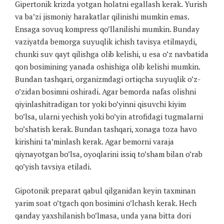
Gipertonik krizda yotgan holatni egallash kerak. Yurish
va ba’zi jismoniy harakatlar qilinishi mumkin emas.
Ensaga sovuq kompress qo’llanilishi mumkin. Bunday
vaziyatda bemorga suyuqlik ichish tavisya etilmaydi,
chunki suv qayt qilishga olib kelishi, u esa o’z navbatida
qon bosimining yanada oshishiga olib kelishi mumkin.
Bundan tashqari, organizmdagi ortiqcha suyuqlik o’z-
o’zidan bosimni oshiradi. Agar bemorda nafas olishni
qiyinlashitradigan tor yoki bo’yinni qisuvchi kiyim
bo’lsa, ularni yechish yoki bo’yin atrofidagi tugmalarni
bo’shatish kerak. Bundan tashqari, xonaga toza havo
kirishini ta’minlash kerak. Agar bemorni varaja
qiynayotgan bo’lsa, oyoqlarini issiq to’sham bilan o’rab
qo’yish tavsiya etiladi.
Gipotonik preparat qabul qilganidan keyin taxminan
yarim soat o’tgach qon bosimini o’lchash kerak. Hech
qanday yaxshilanish bo’lmasa, unda yana bitta dori