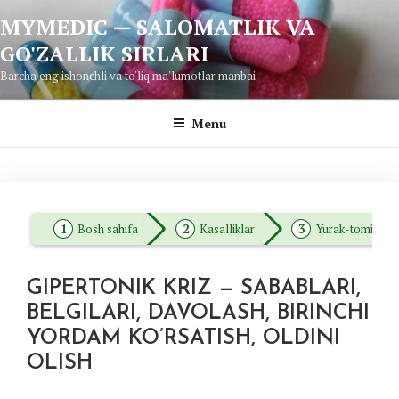
Skip
MYMEDIC — SALOMATLIK VA
to
GO'ZALLIK SIRLARI
content
Barcha eng ishonchli va to'liq ma'lumotlar manbai
Menu
Bosh sahifa
Kasalliklar
Yurak-tomir kasa
GIPERTONIK KRIZ — SABABLARI,
BELGILARI, DAVOLASH, BIRINCHI
YORDAM KO’RSATISH, OLDINI
OLISH