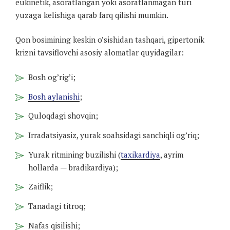
eukinetik, asoratlangan yoki asoratlanmagan turi
yuzaga kelishiga qarab farq qilishi mumkin.
Qon bosimining keskin o’sishidan tashqari, gipertonik
krizni tavsiflovchi asosiy alomatlar quyidagilar:
Bosh og’rig’i;
Bosh aylanishi
;
Quloqdagi shovqin;
Irradatsiyasiz, yurak soahsidagi sanchiqli og’riq;
Yurak ritmining buzilishi (
taxikardiya
, ayrim
hollarda — bradikardiya);
Zaiflik;
Tanadagi titroq;
Nafas qisilishi;