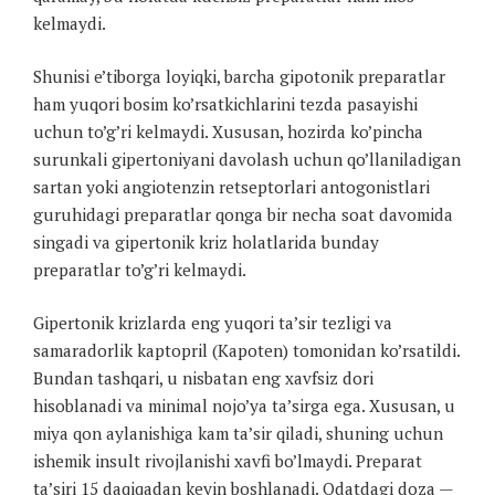
kelmaydi.
Shunisi e’tiborga loyiqki, barcha gipotonik preparatlar
ham yuqori bosim ko’rsatkichlarini tezda pasayishi
uchun to’g’ri kelmaydi. Xususan, hozirda ko’pincha
surunkali gipertoniyani davolash uchun qo’llaniladigan
sartan yoki angiotenzin retseptorlari antogonistlari
guruhidagi preparatlar qonga bir necha soat davomida
singadi va gipertonik kriz holatlarida bunday
preparatlar to’g’ri kelmaydi.
Gipertonik krizlarda eng yuqori ta’sir tezligi va
samaradorlik kaptopril (Kapoten) tomonidan ko’rsatildi.
Bundan tashqari, u nisbatan eng xavfsiz dori
hisoblanadi va minimal nojo’ya ta’sirga ega. Xususan, u
miya qon aylanishiga kam ta’sir qiladi, shuning uchun
ishemik insult rivojlanishi xavfi bo’lmaydi. Preparat
ta’siri 15 daqiqadan keyin boshlanadi. Odatdagi doza —