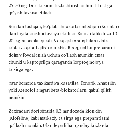
25-50 mg. Dori ta’sirini tezlashtirish uchun til ostiga
qo’yish tavsiya etiladi.
Bundan tashqari, ko’plab shifokorlar nifedipin (Korinfar)
dan foydalanishni tavsiya etadilar. Bir martalik doza 10-
20 mg ni tashkil qiladi. 5 daqiqali oraliq bilan ikkita
tabletka qabul qilish mumkin. Biroq, ushbu preparatni
doimiy foydalanish uchun qo’llash mumkin emas,
chunki u kaptoprilga qaraganda ko’proq nojo’ya
ta’sirga ega.
Agar bemorda taxikardiya kuzatilsa, Tenorik, Anaprilin
yoki Atenolol singari beta-blokatorlarni qabul qilish
mumkin.
Zaxiradagi dori sifatida 0,3 mg dozada klonidin
(Klofeline) kabi markaziy ta’sirga ega preparatlarni
qo’llash mumkin. Ular deyarli har qanday krizlarda