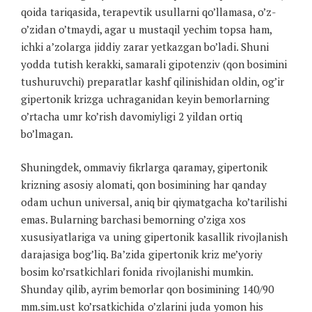
qoida tariqasida, terapevtik usullarni qo’llamasa, o’z-
o’zidan o’tmaydi, agar u mustaqil yechim topsa ham,
ichki a’zolarga jiddiy zarar yetkazgan bo’ladi. Shuni
yodda tutish kerakki, samarali gipotenziv (qon bosimini
tushuruvchi) preparatlar kashf qilinishidan oldin, og’ir
gipertonik krizga uchraganidan keyin bemorlarning
o’rtacha umr ko’rish davomiyligi 2 yildan ortiq
bo’lmagan.
Shuningdek, ommaviy fikrlarga qaramay, gipertonik
krizning asosiy alomati, qon bosimining har qanday
odam uchun universal, aniq bir qiymatgacha ko’tarilishi
emas. Bularning barchasi bemorning o’ziga xos
xususiyatlariga va uning gipertonik kasallik rivojlanish
darajasiga bog’liq. Ba’zida gipertonik kriz me’yoriy
bosim ko’rsatkichlari fonida rivojlanishi mumkin.
Shunday qilib, ayrim bemorlar qon bosimining 140/90
mm.sim.ust ko’rsatkichida o’zlarini juda yomon his