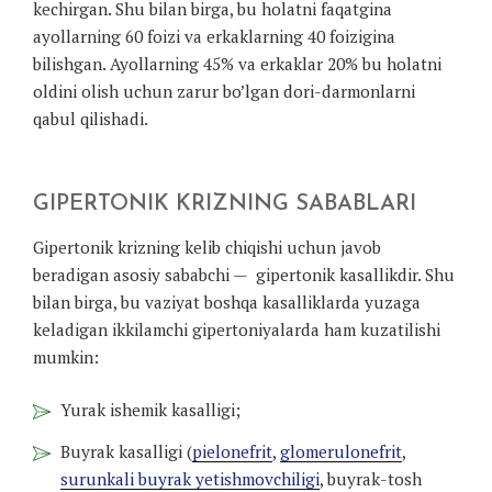
kechirgan. Shu bilan birga, bu holatni faqatgina
ayollarning 60 foizi va erkaklarning 40 foizigina
bilishgan. Ayollarning 45% va erkaklar 20% bu holatni
oldini olish uchun zarur bo’lgan dori-darmonlarni
qabul qilishadi.
GIPERTONIK KRIZNING SABABLARI
Gipertonik krizning kelib chiqishi uchun javob
beradigan asosiy sababchi — gipertonik kasallikdir. Shu
bilan birga, bu vaziyat boshqa kasalliklarda yuzaga
keladigan ikkilamchi gipertoniyalarda ham kuzatilishi
mumkin:
Yurak ishemik kasalligi;
Buyrak kasalligi (
pielonefrit
,
glomerulonefrit
,
surunkali buyrak yetishmovchiligi
, buyrak-tosh