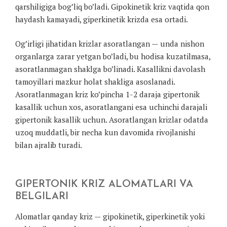
qarshiligiga bog’liq bo’ladi. Gipokinetik kriz vaqtida qon
haydash kamayadi, giperkinetik krizda esa ortadi.
Og’irligi jihatidan krizlar asoratlangan — unda nishon
organlarga zarar yetgan bo’ladi, bu hodisa kuzatilmasa,
asoratlanmagan shaklga bo’linadi. Kasallikni davolash
tamoyillari mazkur holat shakliga asoslanadi.
Asoratlanmagan kriz ko’pincha 1-2 daraja gipertonik
kasallik uchun xos, asoratlangani esa uchinchi darajali
gipertonik kasallik uchun. Asoratlangan krizlar odatda
uzoq muddatli, bir necha kun davomida rivojlanishi
bilan ajralib turadi.
GIPERTONIK KRIZ ALOMATLARI VA
BELGILARI
Alomatlar qanday kriz — gipokinetik, giperkinetik yoki