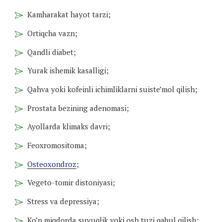
Kamharakat hayot tarzi;
Ortiqcha vazn;
Qandli diabet;
Yurak ishemik kasalligi;
Qahva yoki kofeinli ichimliklarni suiste’mol qilish;
Prostata bezining adenomasi;
Ayollarda klimaks davri;
Feoxromositoma;
Osteoxondroz
;
Vegeto-tomir distoniyasi;
Stress va depressiya;
Ko’p miqdorda suyuqlik yoki osh tuzi qabul qilish;