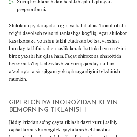
Xuruj boshlanishidan boshlab qabul qilingan
preparatlarni.
Shifokor qay darajada to’g’ri va batafsil ma’lumot olishi
to’g’ri davolash rejasini tanlashga bog’liq. Agar shifokor
kasalxonaga yotishni taklif etadigan bo’lsa, yaxshisi
bunday taklifni rad etmaslik kerak, hattoki bemor o’zini
biroz yaxshi his qilsa ham. Faqat shifoxona sharoitida
bemorni to’liq tashxislash va xuruj qanday muhim
a’zolarga ta’sir qilgani yoki qilmaganligini tekshirish
mumkin.
GIPERTONIYA INQIROZIDAN KEYIN
BEMORNING TIKLANISHI
Jiddiy krizdan so’ng qayta tiklash davri xuruj salbiy
oqibatlarini, shuningdek, qaytalanish ehtimolini