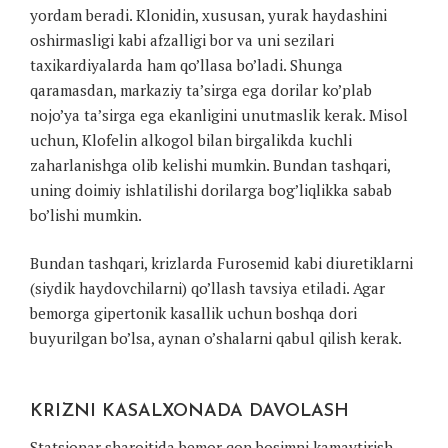
yordam beradi. Klonidin, xususan, yurak haydashini
oshirmasligi kabi afzalligi bor va uni sezilari
taxikardiyalarda ham qo’llasa bo’ladi. Shunga
qaramasdan, markaziy ta’sirga ega dorilar ko’plab
nojo’ya ta’sirga ega ekanligini unutmaslik kerak. Misol
uchun, Klofelin alkogol bilan birgalikda kuchli
zaharlanishga olib kelishi mumkin. Bundan tashqari,
uning doimiy ishlatilishi dorilarga bog’liqlikka sabab
bo’lishi mumkin.
Bundan tashqari, krizlarda Furosemid kabi diuretiklarni
(siydik haydovchilarni) qo’llash tavsiya etiladi. Agar
bemorga gipertonik kasallik uchun boshqa dori
buyurilgan bo’lsa, aynan o’shalarni qabul qilish kerak.
KRIZNI KASALXONADA DAVOLASH
Statsionar sharoitida bemor qon bosimni kamaytirish