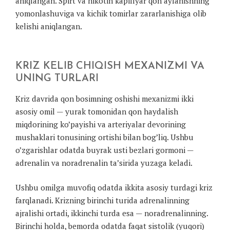
aniqlangan. Spirt va nikotin kapillyar qon aylanishning
yomonlashuviga va kichik tomirlar zararlanishiga olib
kelishi aniqlangan.
KRIZ KELIB CHIQISH MEXANIZMI VA
UNING TURLARI
Kriz davrida qon bosimning oshishi mexanizmi ikki
asosiy omil — yurak tomonidan qon haydalish
miqdorining ko’payishi va arteriyalar devorining
mushaklari tonusining ortishi bilan bog’liq. Ushbu
o’zgarishlar odatda buyrak usti bezlari gormoni —
adrenalin va noradrenalin ta’sirida yuzaga keladi.
Ushbu omilga muvofiq odatda ikkita asosiy turdagi kriz
farqlanadi. Krizning birinchi turida adrenalinning
ajralishi ortadi, ikkinchi turda esa — noradrenalinning.
Birinchi holda, bemorda odatda faqat sistolik (yuqori)