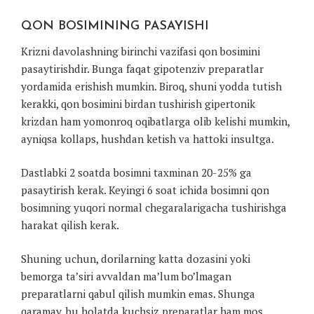
QON BOSIMINING PASAYISHI
Krizni davolashning birinchi vazifasi qon bosimini
pasaytirishdir. Bunga faqat gipotenziv preparatlar
yordamida erishish mumkin. Biroq, shuni yodda tutish
kerakki, qon bosimini birdan tushirish gipertonik
krizdan ham yomonroq oqibatlarga olib kelishi mumkin,
ayniqsa kollaps, hushdan ketish va hattoki insultga.
Dastlabki 2 soatda bosimni taxminan 20-25% ga
pasaytirish kerak. Keyingi 6 soat ichida bosimni qon
bosimning yuqori normal chegaralarigacha tushirishga
harakat qilish kerak.
Shuning uchun, dorilarning katta dozasini yoki
bemorga ta’siri avvaldan ma’lum bo’lmagan
preparatlarni qabul qilish mumkin emas. Shunga
qaramay, bu holatda kuchsiz preparatlar ham mos