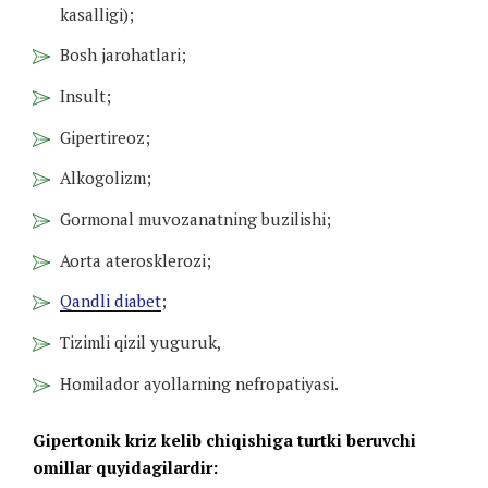
kasalligi);
Bosh jarohatlari;
Insult;
Gipertireoz;
Alkogolizm;
Gormonal muvozanatning buzilishi;
Aorta aterosklerozi;
Qandli diabet
;
Tizimli qizil yuguruk,
Homilador ayollarning nefropatiyasi.
Gipertonik kriz kelib chiqishiga turtki beruvchi
omillar quyidagilardir: