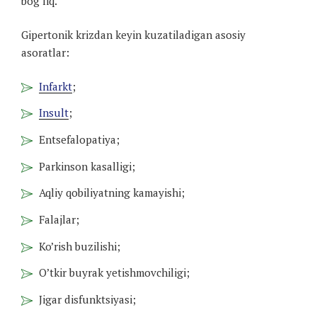
bog’liq.
Gipertonik krizdan keyin kuzatiladigan asosiy
asoratlar:
Infarkt
;
Insult
;
Entsefalopatiya;
Parkinson kasalligi;
Aqliy qobiliyatning kamayishi;
Falajlar;
Ko’rish buzilishi;
O’tkir buyrak yetishmovchiligi;
Jigar disfunktsiyasi;