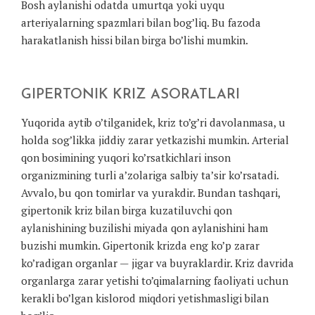
Bosh aylanishi odatda umurtqa yoki uyqu
arteriyalarning spazmlari bilan bog’liq. Bu fazoda
harakatlanish hissi bilan birga bo’lishi mumkin.
GIPERTONIK KRIZ ASORATLARI
Yuqorida aytib o’tilganidek, kriz to’g’ri davolanmasa, u
holda sog’likka jiddiy zarar yetkazishi mumkin. Arterial
qon bosimining yuqori ko’rsatkichlari inson
organizmining turli a’zolariga salbiy ta’sir ko’rsatadi.
Avvalo, bu qon tomirlar va yurakdir. Bundan tashqari,
gipertonik kriz bilan birga kuzatiluvchi qon
aylanishining buzilishi miyada qon aylanishini ham
buzishi mumkin. Gipertonik krizda eng ko’p zarar
ko’radigan organlar — jigar va buyraklardir. Kriz davrida
organlarga zarar yetishi to’qimalarning faoliyati uchun
kerakli bo’lgan kislorod miqdori yetishmasligi bilan