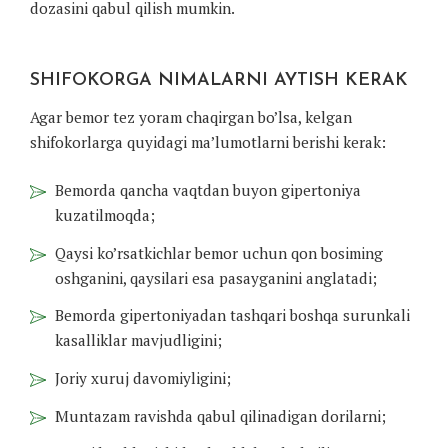
dozasini qabul qilish mumkin.
SHIFOKORGA NIMALARNI AYTISH KERAK
Agar bemor tez yoram chaqirgan bo’lsa, kelgan
shifokorlarga quyidagi ma’lumotlarni berishi kerak:
Bemorda qancha vaqtdan buyon gipertoniya
kuzatilmoqda;
Qaysi ko’rsatkichlar bemor uchun qon bosiming
oshganini, qaysilari esa pasayganini anglatadi;
Bemorda gipertoniyadan tashqari boshqa surunkali
kasalliklar mavjudligini;
Joriy xuruj davomiyligini;
Muntazam ravishda qabul qilinadigan dorilarni;