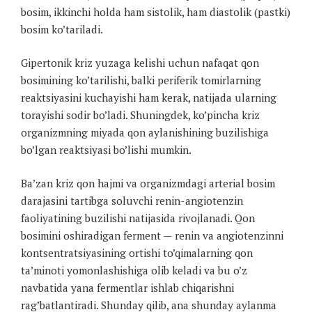
bosim, ikkinchi holda ham sistolik, ham diastolik (pastki)
bosim ko’tariladi.
Gipertonik kriz yuzaga kelishi uchun nafaqat qon
bosimining ko’tarilishi, balki periferik tomirlarning
reaktsiyasini kuchayishi ham kerak, natijada ularning
torayishi sodir bo’ladi. Shuningdek, ko’pincha kriz
organizmning miyada qon aylanishining buzilishiga
bo’lgan reaktsiyasi bo’lishi mumkin.
Ba’zan kriz qon hajmi va organizmdagi arterial bosim
darajasini tartibga soluvchi renin-angiotenzin
faoliyatining buzilishi natijasida rivojlanadi. Qon
bosimini oshiradigan ferment — renin va angiotenzinni
kontsentratsiyasining ortishi to’qimalarning qon
ta’minoti yomonlashishiga olib keladi va bu o’z
navbatida yana fermentlar ishlab chiqarishni
rag’batlantiradi. Shunday qilib, ana shunday aylanma