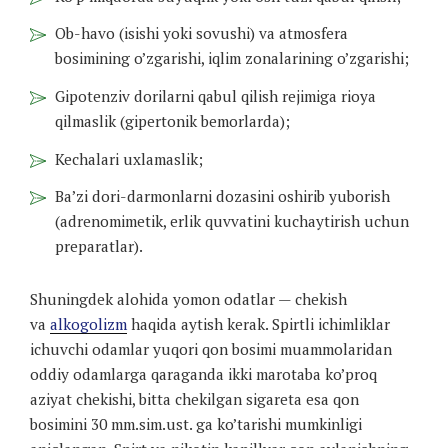
Ob-havo (isishi yoki sovushi) va atmosfera
bosimining o’zgarishi, iqlim zonalarining o’zgarishi;
Gipotenziv dorilarni qabul qilish rejimiga rioya
qilmaslik (gipertonik bemorlarda);
Kechalari uxlamaslik;
Ba’zi dori-darmonlarni dozasini oshirib yuborish
(adrenomimetik, erlik quvvatini kuchaytirish uchun
preparatlar).
Shuningdek alohida yomon odatlar — chekish
va
alkogolizm
haqida aytish kerak. Spirtli ichimliklar
ichuvchi odamlar yuqori qon bosimi muammolaridan
oddiy odamlarga qaraganda ikki marotaba ko’proq
aziyat chekishi, bitta chekilgan sigareta esa qon
bosimini 30 mm.sim.ust. ga ko’tarishi mumkinligi