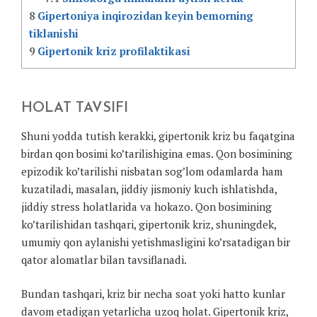
8
Gipertoniya inqirozidan keyin bemorning
tiklanishi
9
Gipertonik kriz profilaktikasi
HOLAT TAVSIFI
Shuni yodda tutish kerakki, gipertonik kriz bu faqatgina
birdan qon bosimi ko’tarilishigina emas. Qon bosimining
epizodik ko’tarilishi nisbatan sog’lom odamlarda ham
kuzatiladi, masalan, jiddiy jismoniy kuch ishlatishda,
jiddiy stress holatlarida va hokazo. Qon bosimining
ko’tarilishidan tashqari, gipertonik kriz, shuningdek,
umumiy qon aylanishi yetishmasligini ko’rsatadigan bir
qator alomatlar bilan tavsiflanadi.
Bundan tashqari, kriz bir necha soat yoki hatto kunlar
davom etadigan yetarlicha uzoq holat. Gipertonik kriz,