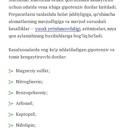
uchun odatda vena ichiga gipotenziv dorilar kiritiladi.
Preparatlarni tanlashda holat jiddiyligiga, qo’shimcha
alomatlarning mavjudligiga va mavjud surunkali
kasalliklar —
yurak yetishmovchiligi
, aritmiyalari, miya
qon aylanishining buzilishlariga bog’liq bo’ladi.
Kasalxonalarda eng ko’p ishlatiladigan gipotenziv va
tomir kengaytiruvchi dorilar:
Magneziy sulfat;
Nitrogliserin;
Benzogeksoniy;
Arfonad;
Kaptopril;
Nifedipin;