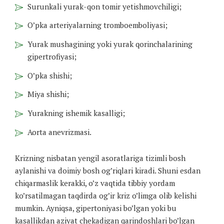
Surunkali yurak-qon tomir yetishmovchiligi;
O’pka arteriyalarning tromboemboliyasi;
Yurak mushagining yoki yurak qorinchalarining
gipertrofiyasi;
O’pka shishi;
Miya shishi;
Yurakning ishemik kasalligi;
Aorta anevrizmasi.
Krizning nisbatan yengil asoratlariga tizimli bosh
aylanishi va doimiy bosh og’riqlari kiradi. Shuni esdan
chiqarmaslik kerakki, o’z vaqtida tibbiy yordam
ko’rsatilmagan taqdirda og’ir kriz o’limga olib kelishi
mumkin. Ayniqsa, gipertoniyasi bo’lgan yoki bu
kasallikdan aziyat chekadigan qarindoshlari bo’lgan