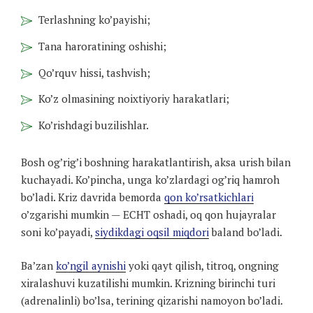
Terlashning ko’payishi;
Tana haroratining oshishi;
Qo’rquv hissi, tashvish;
Ko’z olmasining noixtiyoriy harakatlari;
Ko’rishdagi buzilishlar.
Bosh og’rig’i boshning harakatlantirish, aksa urish bilan
kuchayadi. Ko’pincha, unga ko’zlardagi og’riq hamroh
bo’ladi. Kriz davrida bemorda
qon ko’rsatkichlari
o’zgarishi mumkin — ECHT oshadi, oq qon hujayralar
soni ko’payadi,
siydikdagi oqsil miqdori
baland bo’ladi.
Ba’zan
ko’ngil aynishi
yoki qayt qilish, titroq, ongning
xiralashuvi kuzatilishi mumkin. Krizning birinchi turi
(adrenalinli) bo’lsa, terining qizarishi namoyon bo’ladi.