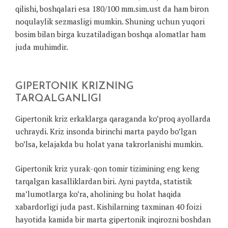
qilishi, boshqalari esa 180/100 mm.sim.ust da ham biron
noqulaylik sezmasligi mumkin. Shuning uchun yuqori
bosim bilan birga kuzatiladigan boshqa alomatlar ham
juda muhimdir.
GIPERTONIK KRIZNING
TARQALGANLIGI
Gipertonik kriz erkaklarga qaraganda ko’proq ayollarda
uchraydi. Kriz insonda birinchi marta paydo bo’lgan
bo’lsa, kelajakda bu holat yana takrorlanishi mumkin.
Gipertonik kriz yurak-qon tomir tizimining eng keng
tarqalgan kasalliklardan biri. Ayni paytda, statistik
ma’lumotlarga ko’ra, aholining bu holat haqida
xabardorligi juda past. Kishilarning taxminan 40 foizi
hayotida kamida bir marta gipertonik inqirozni boshdan