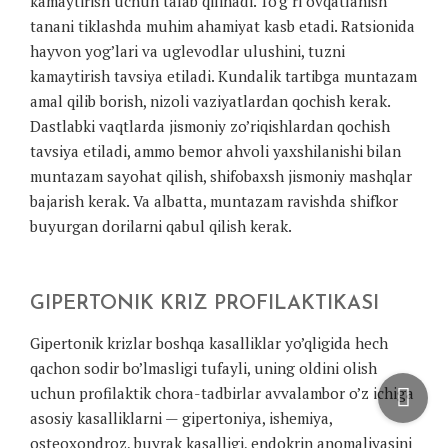
kamaytirish uchun talab qilinadi. To’g’ri ovqatlanish
tanani tiklashda muhim ahamiyat kasb etadi. Ratsionida
hayvon yog’lari va uglevodlar ulushini, tuzni
kamaytirish tavsiya etiladi. Kundalik tartibga muntazam
amal qilib borish, nizoli vaziyatlardan qochish kerak.
Dastlabki vaqtlarda jismoniy zo’riqishlardan qochish
tavsiya etiladi, ammo bemor ahvoli yaxshilanishi bilan
muntazam sayohat qilish, shifobaxsh jismoniy mashqlar
bajarish kerak. Va albatta, muntazam ravishda shifkor
buyurgan dorilarni qabul qilish kerak.
GIPERTONIK KRIZ PROFILAKTIKASI
Gipertonik krizlar boshqa kasalliklar yo’qligida hech
qachon sodir bo’lmasligi tufayli, uning oldini olish
uchun profilaktik chora-tadbirlar avvalambor o’z ichiga
asosiy kasalliklarni — gipertoniya, ishemiya,
osteoxondroz, buyrak kasalligi, endokrin anomaliyasini