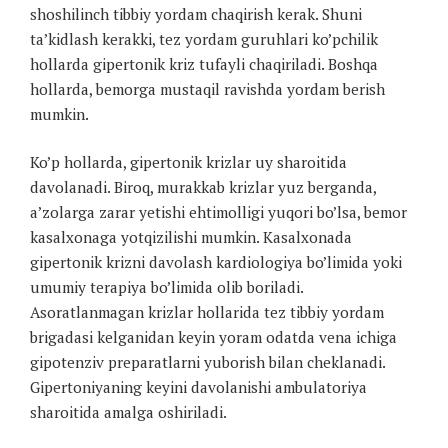
shoshilinch tibbiy yordam chaqirish kerak. Shuni
ta’kidlash kerakki, tez yordam guruhlari ko’pchilik
hollarda gipertonik kriz tufayli chaqiriladi. Boshqa
hollarda, bemorga mustaqil ravishda yordam berish
mumkin.
Ko’p hollarda, gipertonik krizlar uy sharoitida
davolanadi. Biroq, murakkab krizlar yuz berganda,
a’zolarga zarar yetishi ehtimolligi yuqori bo’lsa, bemor
kasalxonaga yotqizilishi mumkin. Kasalxonada
gipertonik krizni davolash kardiologiya bo’limida yoki
umumiy terapiya bo’limida olib boriladi.
Asoratlanmagan krizlar hollarida tez tibbiy yordam
brigadasi kelganidan keyin yoram odatda vena ichiga
gipotenziv preparatlarni yuborish bilan cheklanadi.
Gipertoniyaning keyini davolanishi ambulatoriya
sharoitida amalga oshiriladi.