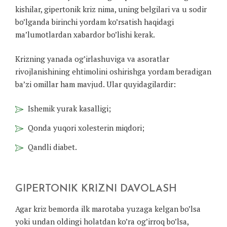
kishilar, gipertonik kriz nima, uning belgilari va u sodir
bo’lganda birinchi yordam ko’rsatish haqidagi
ma’lumotlardan xabardor bo’lishi kerak.
Krizning yanada og’irlashuviga va asoratlar
rivojlanishining ehtimolini oshirishga yordam beradigan
ba’zi omillar ham mavjud. Ular quyidagilardir:
Ishemik yurak kasalligi;
Qonda yuqori xolesterin miqdori;
Qandli diabet.
GIPERTONIK KRIZNI DAVOLASH
Agar kriz bemorda ilk marotaba yuzaga kelgan bo’lsa
yoki undan oldingi holatdan ko’ra og’irroq bo’lsa,