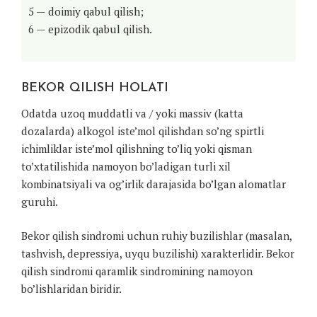
5 — doimiy qabul qilish;
6 — epizodik qabul qilish.
BEKOR QILISH HOLATI
Odatda uzoq muddatli va / yoki massiv (katta
dozalarda) alkogol iste’mol qilishdan so’ng spirtli
ichimliklar iste’mol qilishning to’liq yoki qisman
to’xtatilishida namoyon bo’ladigan turli xil
kombinatsiyali va og’irlik darajasida bo’lgan alomatlar
guruhi.
Bekor qilish sindromi uchun ruhiy buzilishlar (masalan,
tashvish, depressiya, uyqu buzilishi) xarakterlidir. Bekor
qilish sindromi qaramlik sindromining namoyon
bo’lishlaridan biridir.