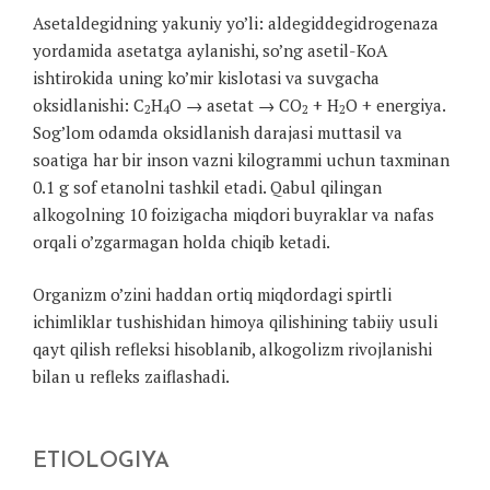
Asetaldegidning yakuniy yo’li: aldegiddegidrogenaza
yordamida asetatga aylanishi, so’ng asetil-KoA
ishtirokida uning ko’mir kislotasi va suvgacha
oksidlanishi: C
H
O → asetat → CO
+ H
O + energiya.
2
4
2
2
Sog’lom odamda oksidlanish darajasi muttasil va
soatiga har bir inson vazni kilogrammi uchun taxminan
0.1 g sof etanolni tashkil etadi. Qabul qilingan
alkogolning 10 foizigacha miqdori buyraklar va nafas
orqali o’zgarmagan holda chiqib ketadi.
Organizm o’zini haddan ortiq miqdordagi spirtli
ichimliklar tushishidan himoya qilishining tabiiy usuli
qayt qilish refleksi hisoblanib, alkogolizm rivojlanishi
bilan u refleks zaiflashadi.
ETIOLOGIYA