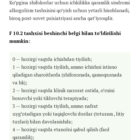
Ko’pgina shifokorlar uchun ichkilikka qaramlik sindromi
alkogolizm tashxisini qo’yish uchun yetarli hisoblanadi,
biroq post-sovet psixiatriyasi ancha qat’iyroqdir.
F 10.2 tashxisi beshinchi belgi bilan to’ldirilishi
mumkin:
0 — hozirgi vaqtda ichishdan tiyilish;
1 — hozirgi vaqtda tiyilish, ammo ichishni istisno
qiladigan sharoitlarda (shifoxonada, qamoqxonada
va hk);
2 — hozirgi vaqtda klinik nazorat ostida, o’rnini
bosuvchi yoki tiklovchi terapiyada;
3 — hozirgi vaqtda tiyilish, ammo nafrat
uyg’otadigan yoki taqiqlovchi dorilar (teturam , litiy
tuzlari) bilan davolanishda;
4 — hozirgi vaqtda etanolni qabul qilish (faol
qaramlik);