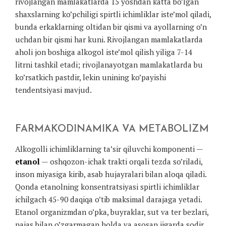
rivojlangan mamlakatlarda 15 yoshdan katta bo’lgan
shaxslarning ko’pchiligi spirtli ichimliklar iste’mol qiladi,
bunda erkaklarning oltidan bir qismi va ayollarning o’n
uchdan bir qismi har kuni. Rivojlangan mamlakatlarda
aholi jon boshiga alkogol iste’mol qilish yiliga 7-14
litrni tashkil etadi; rivojlanayotgan mamlakatlarda bu
ko’rsatkich pastdir, lekin unining ko’payishi
tendentsiyasi mavjud.
FARMAKODINAMIKA VA METABOLIZM
Alkogolli ichimliklarning ta’sir qiluvchi komponenti —
etanol
— oshqozon-ichak trakti orqali tezda so’riladi,
inson miyasiga kirib, asab hujayralari bilan aloqa qiladi.
Qonda etanolning konsentratsiyasi spirtli ichimliklar
ichilgach 45-90 daqiqa o’tib maksimal darajaga yetadi.
Etanol organizmdan o’pka, buyraklar, sut va ter bezlari,
najas bilan o’zgarmagan holda va asosan jigarda sodir