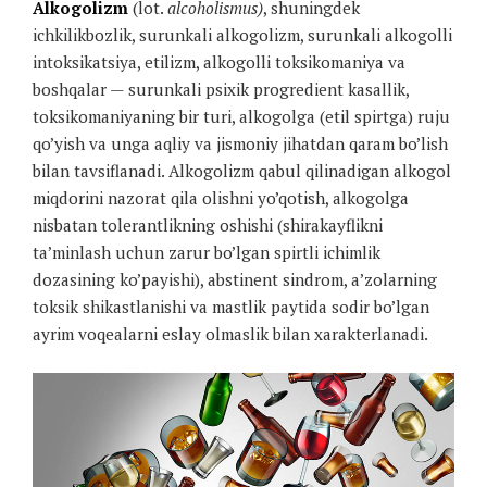
Alkogolizm
(lot.
alcoholismus)
, shuningdek
ichkilikbozlik, surunkali alkogolizm, surunkali alkogolli
intoksikatsiya, etilizm, alkogolli toksikomaniya va
boshqalar — surunkali psixik progredient kasallik,
toksikomaniyaning bir turi, alkogolga (etil spirtga) ruju
qo’yish va unga aqliy va jismoniy jihatdan qaram bo’lish
bilan tavsiflanadi. Alkogolizm qabul qilinadigan alkogol
miqdorini nazorat qila olishni yo’qotish, alkogolga
nisbatan tolerantlikning oshishi (shirakayflikni
ta’minlash uchun zarur bo’lgan spirtli ichimlik
dozasining ko’payishi), abstinent sindrom, a’zolarning
toksik shikastlanishi va mastlik paytida sodir bo’lgan
ayrim voqealarni eslay olmaslik bilan xarakterlanadi.