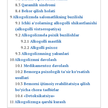
8.3
Qaramlik sindromi
8.4
Bekor qilish holati
9
Alkogolizmda salomatlikning buzilishi
9.1
Ichki a’zolarning alkogolli shikastlanishi
(alkogolli vistseropatiya)
9.2
Alkogolizmda psixik buzilishlar
9.2.1
Alkogolli mastlik
9.2.2
Alkgolli psixoz
9.3
Alkogolizmning yakunlari
10
Alkogolizmni davolash
10.1
Medikamentoz davolash
10.2
Bemorga psixologik ta’sir ko’rsatish
usullari
10.3
Bemorni ijtimoiy reabilitatsiya qilish
bo’yicha chora-tadbirlar
10.4
«Detoksikatsiya»
11
Alkogolizmga qarshi kurash