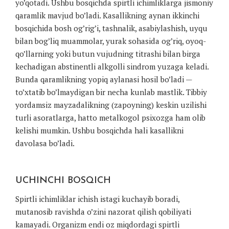
yo’qotadi. Ushbu bosqichda spirtli ichimliklarga jismoniy
qaramlik mavjud bo’ladi. Kasallikning aynan ikkinchi
bosqichida bosh og’rig’i, tashnalik, asabiylashish, uyqu
bilan bog’liq muammolar, yurak sohasida og’riq, oyoq-
qo’llarning yoki butun vujudning titrashi bilan birga
kechadigan abstinentli alkgolli sindrom yuzaga keladi.
Bunda qaramlikning yopiq aylanasi hosil bo’ladi —
to’xtatib bo’lmaydigan bir necha kunlab mastlik. Tibbiy
yordamsiz mayzadalikning (zapoyning) keskin uzilishi
turli asoratlarga, hatto metalkogol psixozga ham olib
kelishi mumkin. Ushbu bosqichda hali kasallikni
davolasa bo’ladi.
UCHINCHI BOSQICH
Spirtli ichimliklar ichish istagi kuchayib boradi,
mutanosib ravishda o’zini nazorat qilish qobiliyati
kamayadi. Organizm endi oz miqdordagi spirtli