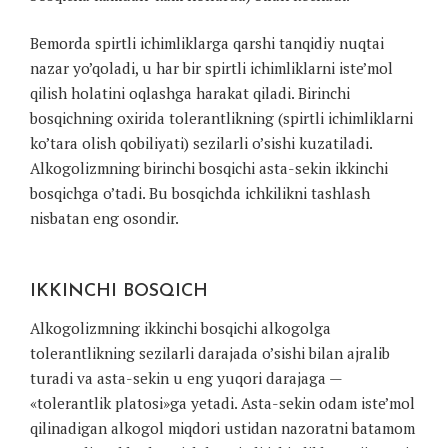
Bemorda spirtli ichimliklarga qarshi tanqidiy nuqtai
nazar yo’qoladi, u har bir spirtli ichimliklarni iste’mol
qilish holatini oqlashga harakat qiladi. Birinchi
bosqichning oxirida tolerantlikning (spirtli ichimliklarni
ko’tara olish qobiliyati) sezilarli o’sishi kuzatiladi.
Alkogolizmning birinchi bosqichi asta-sekin ikkinchi
bosqichga o’tadi. Bu bosqichda ichkilikni tashlash
nisbatan eng osondir.
IKKINCHI BOSQICH
Alkogolizmning ikkinchi bosqichi alkogolga
tolerantlikning sezilarli darajada o’sishi bilan ajralib
turadi va asta-sekin u eng yuqori darajaga —
«tolerantlik platosi»ga yetadi. Asta-sekin odam iste’mol
qilinadigan alkogol miqdori ustidan nazoratni batamom