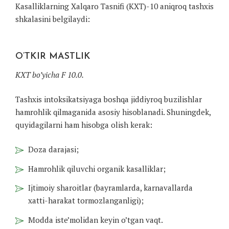
Kasalliklarning Xalqaro Tasnifi (KXT)-10 aniqroq tashxis
shkalasini belgilaydi:
O’TKIR MASTLIK
KXT bo’yicha F 10.0.
Tashxis intoksikatsiyaga boshqa jiddiyroq buzilishlar
hamrohlik qilmaganida asosiy hisoblanadi. Shuningdek,
quyidagilarni ham hisobga olish kerak:
Doza darajasi;
Hamrohlik qiluvchi organik kasalliklar;
Ijtimoiy sharoitlar (bayramlarda, karnavallarda
xatti-harakat tormozlanganligi);
Modda iste’molidan keyin o’tgan vaqt.