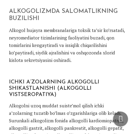
ALKOGOLIZMDA SALOMATLIKNING
BUZILISHI
Alkogol hujayra membranalariga toksik ta’sir ko’rsatadi,
neyromediator tizimlarining faoliyatini buzadi, qon
tomirlarini kengaytiradi va issiqlik chiqarilishini
ko’paytiradi, siydik ajralishini va oshqozonda xlorid
kislota sekretsiyasini oshiradi.
ICHKI A’ZOLARNING ALKOGOLLI
SHIKASTLANISHI (ALKOGOLLI
VISTSEROPATIYA)
Alkogolni uzoq muddat suiste’mol qilish ichki
a’zolarning tuzatib bo’lmas o’zgarishlariga olib keladi.
Surunkali alkogolizm fonida alkogolli kardiomiopatiya,
alkogolli gastrit, alkogolli pankreatit, alkogolli gepatit,