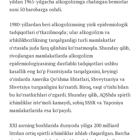
yildan 1965-yilgacha alkogolizmga chalingan bemorlar
soni 50 barobarga oshdi.
1980-yillardan beri alkogolizmning yirik epidemiologik
tadqiqotlari o’tkazilmoqda; ular alkogolizm va
ichkilikbozlikning tarqalganligi turli mamlakatlar
o’rtasida juda farq qilishini ko’rsatmoqda. Shunday qilib,
rivojlangan mamlakatlarda alkogolizm
epidemiologiyasining dastlabki tadqiqotlari ushbu
kasallik eng ko’p Frantsiyada tarqalganini, keyingi
o’rinlarda Amerika Qo’shma Shtatlari, Shveytsariya va
Shvetsiya turganligini ko’rsatdi. Biroq, vaqt o’tishi bilan
bu ko’rsatkichlari o’zgardi. Shunday qilib, AQShda spirtli
ichimliklar iste’moli kamaydi, sobiq SSSR va Yaponiya
mamlakatlarida esa ko’paydi.
XXI asrning boshlarida dunyoda yiliga 200 milliard
litrdan ortiq spirtli ichimliklar ishlab chiqarilgan. Barcha