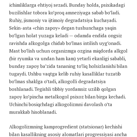
ichimliklarga ehtiyoj sezadi. Bunday holda, psixikadagi
buzilishlar tobora ko’proq amneziyaga sabab bo’ladi.
Ruhiy, jismoniy va ijtimoiy degradatsiya kuchayadi.
Sekin-asta «chin zapoy» degan tushunchaga yaqin
bo’lgan holat yuzaga keladi — odamda endida ongsiz
ravishda alkogolga chidab bo’lmas intilish uyg’onadi.
Mast bo’lish uchun organizmga ozgina miqdorda alkgol
(bir ryumka va undan ham kam) yetarli ekanligi sababli,
bunday zapoy ba’zida tananing to’liq holsizlanishi bilan
tugaydi. Ushbu vaqtga kelib ruhiy kasalliklar tuzatib
bo’lmas shaklga o’tadi, alkogolli degradatsiya
boshlanadi. Tegishli tibbiy yordamsiz uzilib qolgan
zapoy ko’pincha metalkogol psixoz bilan birga kechadi.
Uchinchi bosiqchdagi alkogolizmni davolash o’ta
murakkab hisoblanadi.
Alkogolizmning kamprogredient (statsionar) kechishi
bilan kasallikning asosiy alomatlari progressiyasi ancha