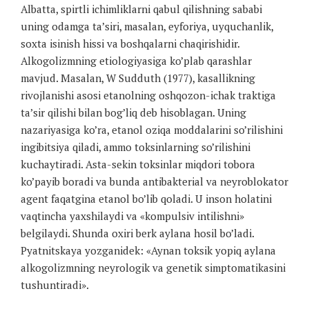
Albatta, spirtli ichimliklarni qabul qilishning sababi
uning odamga ta’siri, masalan, eyforiya, uyquchanlik,
soxta isinish hissi va boshqalarni chaqirishidir.
Alkogolizmning etiologiyasiga ko’plab qarashlar
mavjud. Masalan, W Sudduth (1977), kasallikning
rivojlanishi asosi etanolning oshqozon-ichak traktiga
ta’sir qilishi bilan bog’liq deb hisoblagan. Uning
nazariyasiga ko’ra, etanol oziqa moddalarini so’rilishini
ingibitsiya qiladi, ammo toksinlarning so’rilishini
kuchaytiradi. Asta-sekin toksinlar miqdori tobora
ko’payib boradi va bunda antibakterial va neyroblokator
agent faqatgina etanol bo’lib qoladi. U inson holatini
vaqtincha yaxshilaydi va «kompulsiv intilishni»
belgilaydi. Shunda oxiri berk aylana hosil bo’ladi.
Pyatnitskaya yozganidek: «Aynan toksik yopiq aylana
alkogolizmning neyrologik va genetik simptomatikasini
tushuntiradi».