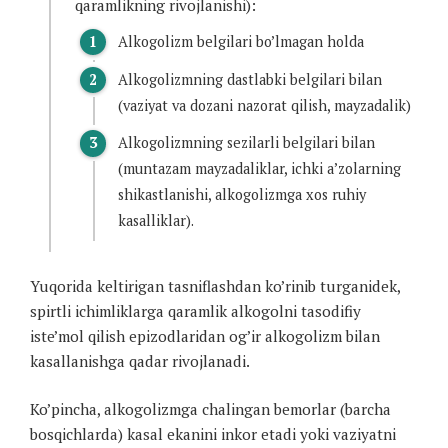
qaramlikning rivojlanishi):
Alkogolizm belgilari bo’lmagan holda
Alkogolizmning dastlabki belgilari bilan
(vaziyat va dozani nazorat qilish, mayzadalik)
Alkogolizmning sezilarli belgilari bilan
(muntazam mayzadaliklar, ichki a’zolarning
shikastlanishi, alkogolizmga xos ruhiy
kasalliklar).
Yuqorida keltirigan tasniflashdan ko’rinib turganidek,
spirtli ichimliklarga qaramlik alkogolni tasodifiy
iste’mol qilish epizodlaridan og’ir alkogolizm bilan
kasallanishga qadar rivojlanadi.
Ko’pincha, alkogolizmga chalingan bemorlar (barcha
bosqichlarda) kasal ekanini inkor etadi yoki vaziyatni