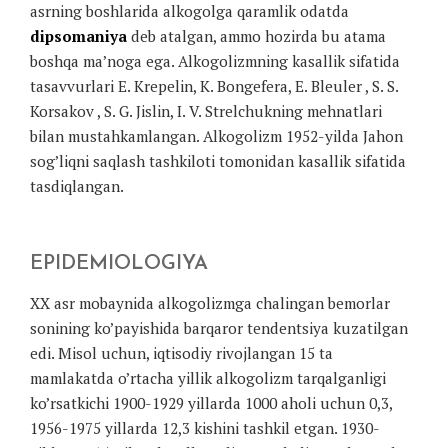
asrning boshlarida alkogolga qaramlik odatda
dipsomaniya
deb atalgan, ammo hozirda bu atama
boshqa ma’noga ega. Alkogolizmning kasallik sifatida
tasavvurlari E. Krepelin, K. Bongefera, E. Bleuler , S. S.
Korsakov , S. G. Jislin, I. V. Strelchukning mehnatlari
bilan mustahkamlangan. Alkogolizm 1952-yilda Jahon
sog’liqni saqlash tashkiloti tomonidan kasallik sifatida
tasdiqlangan.
EPIDEMIOLOGIYA
XX asr mobaynida alkogolizmga chalingan bemorlar
sonining ko’payishida barqaror tendentsiya kuzatilgan
edi. Misol uchun, iqtisodiy rivojlangan 15 ta
mamlakatda o’rtacha yillik alkogolizm tarqalganligi
ko’rsatkichi 1900-1929 yillarda 1000 aholi uchun 0,3,
1956-1975 yillarda 12,3 kishini tashkil etgan. 1930-