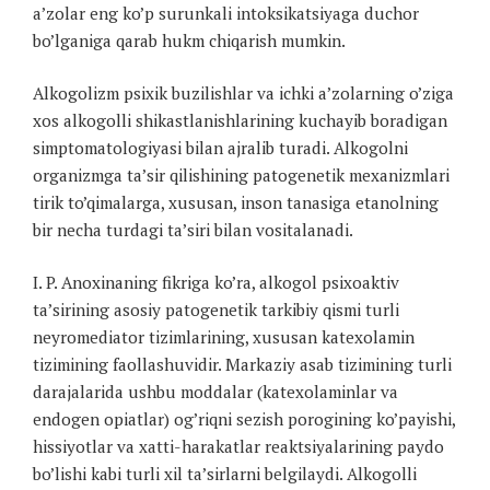
a’zolar eng ko’p surunkali intoksikatsiyaga duchor
bo’lganiga qarab hukm chiqarish mumkin.
Alkogolizm psixik buzilishlar va ichki a’zolarning o’ziga
xos alkogolli shikastlanishlarining kuchayib boradigan
simptomatologiyasi bilan ajralib turadi. Alkogolni
organizmga ta’sir qilishining patogenetik mexanizmlari
tirik to’qimalarga, xususan, inson tanasiga etanolning
bir necha turdagi ta’siri bilan vositalanadi.
I. P. Anoxinaning fikriga ko’ra, alkogol psixoaktiv
ta’sirining asosiy patogenetik tarkibiy qismi turli
neyromediator tizimlarining, xususan katexolamin
tizimining faollashuvidir. Markaziy asab tizimining turli
darajalarida ushbu moddalar (katexolaminlar va
endogen opiatlar) og’riqni sezish porogining ko’payishi,
hissiyotlar va xatti-harakatlar reaktsiyalarining paydo
bo’lishi kabi turli xil ta’sirlarni belgilaydi. Alkogolli