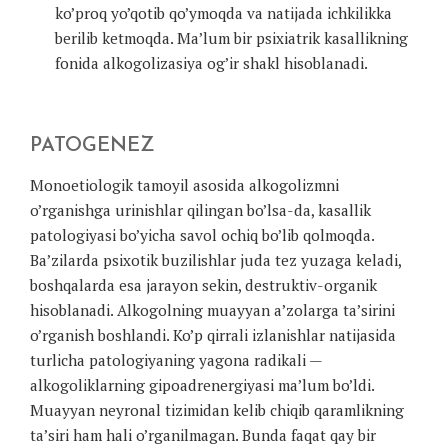
ko’proq yo’qotib qo’ymoqda va natijada ichkilikka
berilib ketmoqda. Ma’lum bir psixiatrik kasallikning
fonida alkogolizasiya og’ir shakl hisoblanadi.
PATOGENEZ
Monoetiologik tamoyil asosida alkogolizmni
o’rganishga urinishlar qilingan bo’lsa-da, kasallik
patologiyasi bo’yicha savol ochiq bo’lib qolmoqda.
Ba’zilarda psixotik buzilishlar juda tez yuzaga keladi,
boshqalarda esa jarayon sekin, destruktiv-organik
hisoblanadi. Alkogolning muayyan a’zolarga ta’sirini
o’rganish boshlandi. Ko’p qirrali izlanishlar natijasida
turlicha patologiyaning yagona radikali —
alkogoliklarning gipoadrenergiyasi ma’lum bo’ldi.
Muayyan neyronal tizimidan kelib chiqib qaramlikning
ta’siri ham hali o’rganilmagan. Bunda faqat qay bir