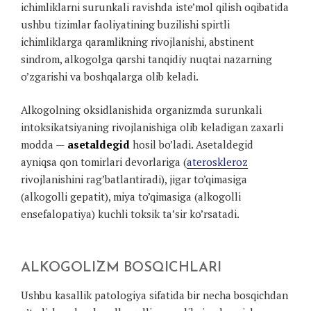
ichimliklarni surunkali ravishda iste’mol qilish oqibatida
ushbu tizimlar faoliyatining buzilishi spirtli
ichimliklarga qaramlikning rivojlanishi, abstinent
sindrom, alkogolga qarshi tanqidiy nuqtai nazarning
o’zgarishi va boshqalarga olib keladi.
Alkogolning oksidlanishida organizmda surunkali
intoksikatsiyaning rivojlanishiga olib keladigan zaxarli
modda —
asetaldegid
hosil bo’ladi. Asetaldegid
ayniqsa qon tomirlari devorlariga (
ateroskleroz
rivojlanishini rag’batlantiradi), jigar to’qimasiga
(alkogolli gepatit), miya to’qimasiga (alkogolli
ensefalopatiya) kuchli toksik ta’sir ko’rsatadi.
ALKOGOLIZM BOSQICHLARI
Ushbu kasallik patologiya sifatida bir necha bosqichdan