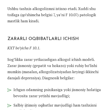
Ushbu tashxis alkogolizmni istisno etadi. Xuddi shu
toifaga (qo’shimcha belgisi 7, ya’ni F 10.07) patologik
mastlik ham kiradi.
ZARARLI OQBIBATLARLI ICHISH
KXT bo’yicha F 10.1.
Sog’likka zarar yetkazadigan alkogol ichish modeli.
Zarar jismoniy (gepatit va hokazo) yoki ruhiy bo’lishi
mumkin (masalan, alkogolizatsiyadan keyingi ikkinchi
darajali depressiya). Diagnosik belgilar:
Ichgan odamning psixikasiga yoki jismoniy holatiga
bevosita zarar yetishi mavjudligi;
Salbiy ijtimoiy oqibatlar mavjudligi ham tashxisni