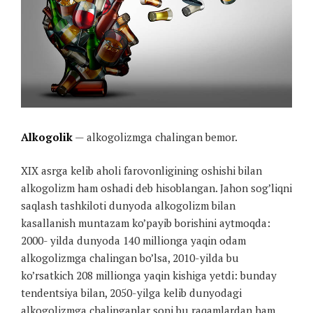
Alkogolik
— alkogolizmga chalingan bemor.
XIX asrga kelib aholi farovonligining oshishi bilan
alkogolizm ham oshadi deb hisoblangan. Jahon sog’liqni
saqlash tashkiloti dunyoda alkogolizm bilan
kasallanish muntazam ko’payib borishini aytmoqda:
2000- yilda dunyoda 140 millionga yaqin odam
alkogolizmga chalingan bo’lsa, 2010-yilda bu
ko’rsatkich 208 millionga yaqin kishiga yetdi: bunday
tendentsiya bilan, 2050-yilga kelib dunyodagi
alkogolizmga chalinganlar soni bu raqamlardan ham