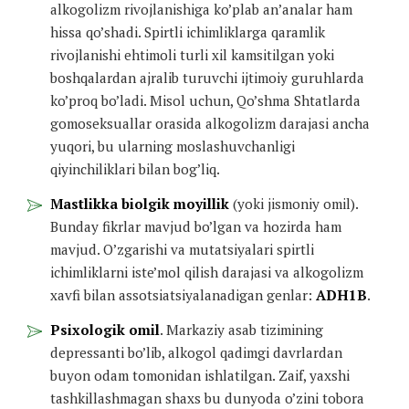
alkogolizm rivojlanishiga ko’plab an’analar ham
hissa qo’shadi. Spirtli ichimliklarga qaramlik
rivojlanishi ehtimoli turli xil kamsitilgan yoki
boshqalardan ajralib turuvchi ijtimoiy guruhlarda
ko’proq bo’ladi. Misol uchun, Qo’shma Shtatlarda
gomoseksuallar orasida alkogolizm darajasi ancha
yuqori, bu ularning moslashuvchanligi
qiyinchiliklari bilan bog’liq.
Mastlikka biolgik moyillik
(yoki jismoniy omil).
Bunday fikrlar mavjud bo’lgan va hozirda ham
mavjud. O’zgarishi va mutatsiyalari spirtli
ichimliklarni iste’mol qilish darajasi va alkogolizm
xavfi bilan assotsiatsiyalanadigan genlar:
ADH1B
.
Psixologik omil
. Markaziy asab tizimining
depressanti bo’lib, alkogol qadimgi davrlardan
buyon odam tomonidan ishlatilgan. Zaif, yaxshi
tashkillashmagan shaxs bu dunyoda o’zini tobora