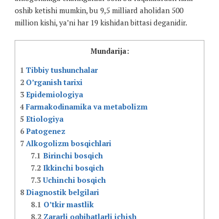
oshib ketishi mumkin, bu 9,5 milliard aholidan 500
million kishi, ya’ni har 19 kishidan bittasi deganidir.
Mundarija:
1
Tibbiy tushunchalar
2
O’rganish tarixi
3
Epidemiologiya
4
Farmakodinamika va metabolizm
5
Etiologiya
6
Patogenez
7
Alkogolizm bosqichlari
7.1
Birinchi bosqich
7.2
Ikkinchi bosqich
7.3
Uchinchi bosqich
8
Diagnostik belgilari
8.1
O’tkir mastlik
8.2
Zararli oqbibatlarli ichish