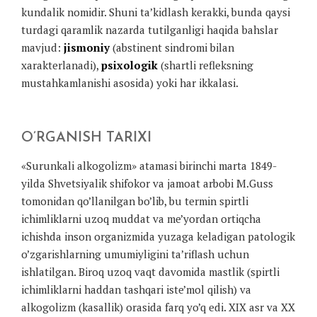
kundalik nomidir. Shuni ta’kidlash kerakki, bunda qaysi
turdagi qaramlik nazarda tutilganligi haqida bahslar
mavjud:
jismoniy
(abstinent sindromi bilan
xarakterlanadi),
psixologik
(shartli refleksning
mustahkamlanishi asosida) yoki har ikkalasi.
O’RGANISH TARIXI
«Surunkali alkogolizm» atamasi birinchi marta 1849-
yilda Shvetsiyalik shifokor va jamoat arbobi M.Guss
tomonidan qo’llanilgan bo’lib, bu termin spirtli
ichimliklarni uzoq muddat va me’yordan ortiqcha
ichishda inson organizmida yuzaga keladigan patologik
o’zgarishlarning umumiyligini ta’riflash uchun
ishlatilgan. Biroq uzoq vaqt davomida mastlik (spirtli
ichimliklarni haddan tashqari iste’mol qilish) va
alkogolizm (kasallik) orasida farq yo’q edi. XIX asr va XX