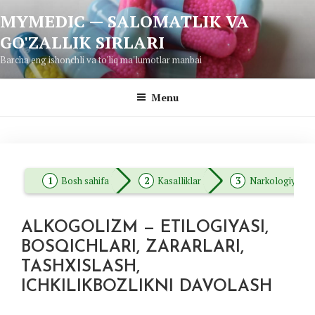
Skip
MYMEDIC — SALOMATLIK VA
to
GO'ZALLIK SIRLARI
content
Barcha eng ishonchli va to'liq ma'lumotlar manbai
Menu
Bosh sahifa
Kasalliklar
Narkologiya
ALKOGOLIZM — ETILOGIYASI,
BOSQICHLARI, ZARARLARI,
TASHXISLASH,
ICHKILIKBOZLIKNI DAVOLASH