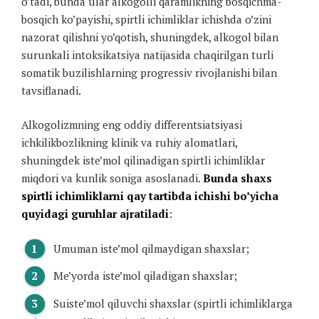
o’tadi, bunda ular alkogolli qaramlikning bosqichma-
bosqich ko’payishi, spirtli ichimliklar ichishda o’zini
nazorat qilishni yo’qotish, shuningdek, alkogol bilan
surunkali intoksikatsiya natijasida chaqirilgan turli
somatik buzilishlarning progressiv rivojlanishi bilan
tavsiflanadi.
Alkogolizmning eng oddiy differentsiatsiyasi
ichkilikbozlikning klinik va ruhiy alomatlari,
shuningdek iste’mol qilinadigan spirtli ichimliklar
miqdori va kunlik soniga asoslanadi.
Bunda shaxs
spirtli ichimliklarni qay tartibda ichishi bo’yicha
quyidagi guruhlar ajratiladi
:
Umuman iste’mol qilmaydigan shaxslar;
Me’yorda iste’mol qiladigan shaxslar;
Suiste’mol qiluvchi shaxslar (spirtli ichimliklarga