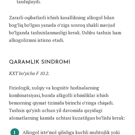
tasdiqlaydi.
Zararli oqibatlarli ichish kasallikning alkogol bilan
bog’liq bo’lgan yanada o’ziga xosroq shakli mavjud
bo’lganda tashxislanmasligi kerak. Ushbu tashxis ham
alkogolizmni istisno etadi.
QARAMLIK SINDROMI
KXT bo’yicha F 10.2.
Fiziologik, xulqiy va kognitiv hodisalarning
kombinatsiyasi, bunda alkgolli ichimliklar ichish
bemorning qiymat tizimida birinchi o’ringa chiqadi.
Tashxis qo’yish uchun yil davomida quyidagi
alomatlarning kamida uchtasi kuzatilgan bo’lishi kerak:
Alkogol iste’mol qilishga kuchli muhtojlik yoki