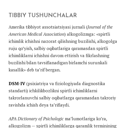
TIBBIY TUSHUNCHALAR
Amerika tibbiyot assotsiatsiyasi jurnali (
Journal of the
American Medical Association
) alkogolizmga: «spirtli
ichimlik ichishni nazorat qilishning buzilishi, alkogolga
ruju qo’yish, salbiy oqibatlariga qaramasdan spirtli
ichimliklarni ichishni davom ettirish va fikrlashning
buzilishi bilan tavsiflanadigan birlamchi surunkali
kasallik» deb ta’rif bergan.
DSM-IV
(psixiatriya va fiziologiyada diagnostika
standarti) ichkilikbozlikni spirtli ichimliklarni
takrorlanuvchi salbiy oqibatlarga qaramasdan takroriy
ravishda ichish deya ta’riflaydi.
APA Dictionary of Psichologic
ma’lumotlariga ko’ra,
alkogolizm — spirtli ichimliklarga qaramlik terminining