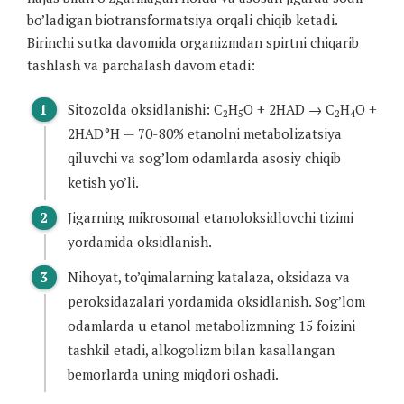
bo’ladigan biotransformatsiya orqali chiqib ketadi.
Birinchi sutka davomida organizmdan spirtni chiqarib
tashlash va parchalash davom etadi:
Sitozolda oksidlanishi: C
H
O + 2HAD → C
H
O +
2
5
2
4
2HAD°H — 70-80% etanolni metabolizatsiya
qiluvchi va sog’lom odamlarda asosiy chiqib
ketish yo’li.
Jigarning mikrosomal etanoloksidlovchi tizimi
yordamida oksidlanish.
Nihoyat, to’qimalarning katalaza, oksidaza va
peroksidazalari yordamida oksidlanish. Sog’lom
odamlarda u etanol metabolizmning 15 foizini
tashkil etadi, alkogolizm bilan kasallangan
bemorlarda uning miqdori oshadi.