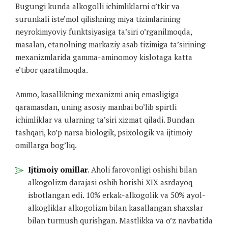
Bugungi kunda alkogolli ichimliklarni o’tkir va
surunkali iste’mol qilishning miya tizimlarining
neyrokimyoviy funktsiyasiga ta’siri o’rganilmoqda,
masalan, etanolning markaziy asab tizimiga ta’sirining
mexanizmlarida gamma-aminomoy kislotaga katta
e’tibor qaratilmoqda.
Ammo, kasallikning mexanizmi aniq emasligiga
qaramasdan, uning asosiy manbai bo’lib spirtli
ichimliklar va ularning ta’siri xizmat qiladi. Bundan
tashqari, ko’p narsa biologik, psixologik va ijtimoiy
omillarga bog’liq.
Ijtimoiy omillar
. Aholi farovonligi oshishi bilan
alkogolizm darajasi oshib borishi XIX asrdayoq
isbotlangan edi. 10% erkak-alkogolik va 50% ayol-
alkogliklar alkogolizm bilan kasallangan shaxslar
bilan turmush qurishgan. Mastlikka va o’z navbatida