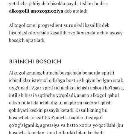
yetalicha jiddiy deb hisoblamaydi. Ushbu hodisa
alkogolli anozognoziya
deb ataladi.
Alkogolizmni progredient surunkali kasallik deb
hisoblash doirasida kasallik rivojlanishida uchta asosiy
bosqich ajratiladi.
BIRINCHI BOSQICH
Alkogolizmning birinchi bosqichida bemorda spirtli
ichimliklar iste’mol qilishga bostirish qiyin bo’lgan istak
uyg’onadi. Agar spirtli ichimlikni ichish imkoni bo’lmasa,
intilish hissi vaqtincha yo’qoladi, ammo alkogol qabul
qilish holatida ichiladigan miqdorni nazorat qilish
qobiliyati keskin pasayib ketadi. Kasallikning bu
bosqichida mastlik ko’pincha haddan tashqari
qo’zg’alganlik, agressiya va hatto xotira yo’qotilishi (bu
bosqicha kamdan-kam hollarda) bilan kechadi.