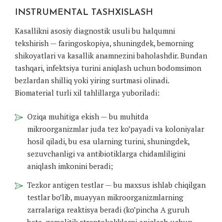
INSTRUMENTAL TASHXISLASH
Kasallikni asosiy diagnostik usuli bu halqumni
tekshirish — faringoskopiya, shuningdek, bemorning
shikoyatlari va kasallik anamnezini baholashdir. Bundan
tashqari, infektsiya turini aniqlash uchun bodomsimon
bezlardan shilliq yoki yiring surtmasi olinadi.
Biomaterial turli xil tahlillarga yuboriladi:
Oziqa muhitiga ekish — bu muhitda
mikroorganizmlar juda tez ko’payadi va koloniyalar
hosil qiladi, bu esa ularning turini, shuningdek,
sezuvchanligi va antibiotiklarga chidamliligini
aniqlash imkonini beradi;
Tezkor antigen testlar — bu maxsus ishlab chiqilgan
testlar bo’lib, muayyan mikroorganizmlarning
zarralariga reaktisya beradi (ko’pincha A guruh
beta-gemolitik streptokokklarni aniqlash uchun