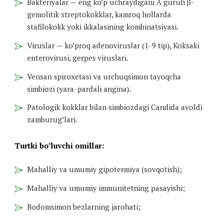
Bakteriyalar — eng ko’p uchraydigani A guruh β-
gemolitik streptokokklar, kamroq hollarda
stafilokokk yoki ikkalasining kombinatsiyasi.
Viruslar — ko’proq adenoviruslar (1-9 tip), Koksaki
enterovirusi, gerpes viruslari.
Vensan spiroxetasi va urchuqsimon tayoqcha
simbiozi (yara-pardali angina).
Patologik kokklar bilan simbiozdagi Candida avoldi
zamburug’lari.
Turtki bo’luvchi omillar:
Mahalliy va umumiy gipotermiya (sovqotish);
Mahalliy va umumiy immunitetning pasayishi;
Bodomsimon bezlarning jarohati;