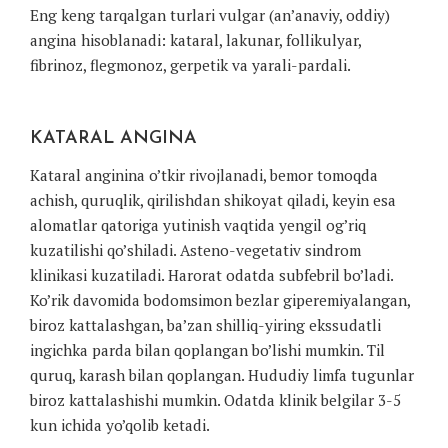
Eng keng tarqalgan turlari vulgar (an’anaviy, oddiy)
angina hisoblanadi: kataral, lakunar, follikulyar,
fibrinoz, flegmonoz, gerpetik va yarali-pardali.
KATARAL ANGINA
Kataral anginina o’tkir rivojlanadi, bemor tomoqda
achish, quruqlik, qirilishdan shikoyat qiladi, keyin esa
alomatlar qatoriga yutinish vaqtida yengil og’riq
kuzatilishi qo’shiladi. Asteno-vegetativ sindrom
klinikasi kuzatiladi. Harorat odatda subfebril bo’ladi.
Ko’rik davomida bodomsimon bezlar giperemiyalangan,
biroz kattalashgan, ba’zan shilliq-yiring ekssudatli
ingichka parda bilan qoplangan bo’lishi mumkin. Til
quruq, karash bilan qoplangan. Hududiy limfa tugunlar
biroz kattalashishi mumkin. Odatda klinik belgilar 3-5
kun ichida yo’qolib ketadi.