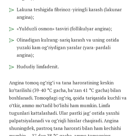
Lakuna teshigida fibrinoz-yiringli karash (lakunar
angina);
«Yulduzli osmon» tasviri (follikulyar angina);
Olinadigan kulrang-sariq karash va uning ostida
yuzaki kam og’riydigan yaralar (yara-pardali
angina);
Hududiy limfadenit.
Angina tomoq og’rig’i va tana haroratining keskin
ko’tarilishi (39-40 °C gacha, ba’zan 41 °C gacha) bilan
boshlanadi. Tomoqdagi og’riq, qoida tariqasida kuchli va
o’tkir, ammo mo’tadil bo’lishi ham mumkin. Limfa
tugunlari kattalashadi. Ular pastki jag’ ostida yaxshi
palpatsiyalanadi va og’riqli hisslar chaqiradi. Angina
shuningdek, pastroq tana harorati bilan ham kechishi
mumkin — 37 dan 38 °C gacha, ammo tomoqning