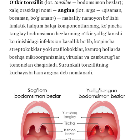
O’tkir tonzillit
(lot.
tonsillae
— bodomsimon bezlar);
xalq orasidagi nomi —
angina
(lot.
ango
— «qisaman,
bosaman, bo’g’aman») — mahalliy namoyon bo’lishi
limfatik halqum halqa komponentlarining, ko’pincha
tanglay bodomsimon bezlarining o’tkir yallig’lanishi
ko’rinishidagi infektsion kasallik bo’lib, ko’pincha
streptokokklar yoki stafilokokklar, kamroq hollarda
boshqa mikroorganizmlar, viruslar va zamburug’lar
tomonidan chaqiriladi. Surunkali tonzillitning
kuchayishi ham angina deb nomlanadi.