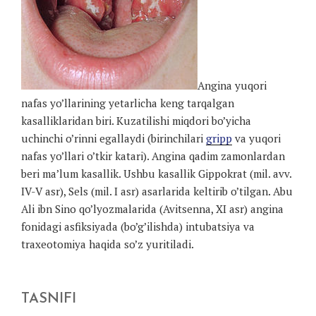
Angina yuqori
nafas yo’llarining yetarlicha keng tarqalgan
kasalliklaridan biri. Kuzatilishi miqdori bo’yicha
uchinchi o’rinni egallaydi (birinchilari
gripp
va yuqori
nafas yo’llari o’tkir katari). Angina qadim zamonlardan
beri ma’lum kasallik. Ushbu kasallik Gippokrat (mil. avv.
IV-V asr), Sels (mil. I asr) asarlarida keltirib o’tilgan. Abu
Ali ibn Sino qo’lyozmalarida (Avitsenna, XI asr) angina
fonidagi asfiksiyada (bo’g’ilishda) intubatsiya va
traxeotomiya haqida so’z yuritiladi.
TASNIFI