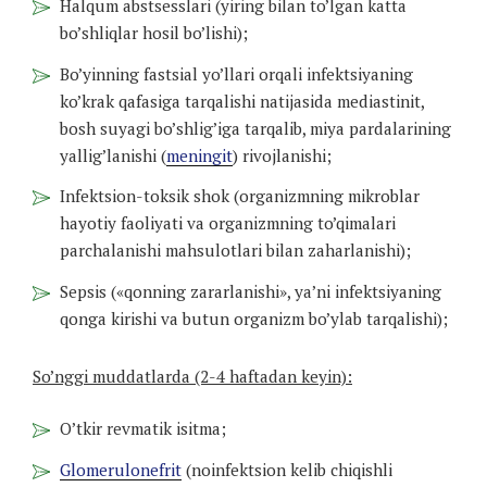
Halqum abstsesslari (yiring bilan to’lgan katta
bo’shliqlar hosil bo’lishi);
Bo’yinning fastsial yo’llari orqali infektsiyaning
ko’krak qafasiga tarqalishi natijasida mediastinit,
bosh suyagi bo’shlig’iga tarqalib, miya pardalarining
yallig’lanishi (
meningit
) rivojlanishi;
Infektsion-toksik shok (organizmning mikroblar
hayotiy faoliyati va organizmning to’qimalari
parchalanishi mahsulotlari bilan zaharlanishi);
Sepsis («qonning zararlanishi», ya’ni infektsiyaning
qonga kirishi va butun organizm bo’ylab tarqalishi);
So’nggi muddatlarda (2-4 haftadan keyin):
O’tkir revmatik isitma;
Glomerulonefrit
(noinfektsion kelib chiqishli