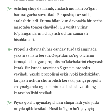
Achchiq choy damlanib, chidash mumkin bo’lgan
haroratgacha sovutiladi. Bir qoshiq tuz solib,
aralashtiriladi. Eritma bilan kun davomida bir necha
marotaba tomoq chayiladi. Bu vosita yiring
to’planganda uni chiqarish uchun samarali
hisoblanadi.
Propolis chaynash har qanday turdagi anginada
yaxshi samara beradi. Ovqatdan so’ng o’lchami
tirnoqdek bo’lgan propolis bo’lakchalarini chaynash
kerak. Bir kunda taxminan 5 gramm propolis
yeyiladi. Yaxshi propolisni eskisi yoki kuchsizidan
farqlash uchun shuni bilish kerakki, yangi propolis
chaynalganda og’izda biroz achishish va tilning
karaxt bo’lishi seziladi.
Piyoz go’sht qiymalagichdan chiqariladi yoki juda
mayda qilib kesiladi. Hosil bo’lgan bo’tqa yoyiq