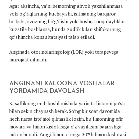
Agar aksincha, ya’ni bemorning ahvoli yaxshilanmasa
yoki og’riqlarning kuchayishi, isitmaning barqaror
bo’lishi, ovozning bo’g’ilishi yoki boshqa noqulayliklar
kuzatila boshlansa, bunda zudlik bilan shifokorning
qo’shimcha konsultatsiyasi talab etiladi.
Anginada otorinolaringolog (LOR) yoki terapevtga
murojaat qilinadi.
ANGINANI XALOQNA VOSITALAR
YORDAMIDA DAVOLASH
Kasallikning endi boshlanishida yarimta limonni po’sti
bilan sekin chaynash kerak. So’ng bir soat davomida
hech narsa iste’mol qilmaslik lozim, bu limonning efir
moylari va limon kislotasiga o’z vazifasini bajarishga
imkon beradi. Yangi limon o’rniga 30%li limon kislotasi