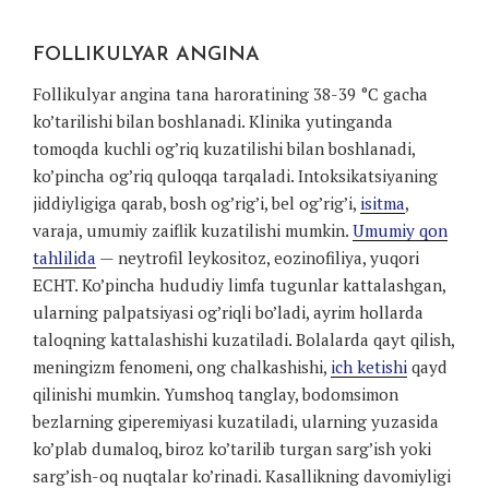
FOLLIKULYAR ANGINA
Follikulyar angina tana haroratining 38-39 °C gacha
ko’tarilishi bilan boshlanadi. Klinika yutinganda
tomoqda kuchli og’riq kuzatilishi bilan boshlanadi,
ko’pincha og’riq quloqqa tarqaladi. Intoksikatsiyaning
jiddiyligiga qarab, bosh og’rig’i, bel og’rig’i,
isitma
,
varaja, umumiy zaiflik kuzatilishi mumkin.
Umumiy qon
tahlilida
— neytrofil leykositoz, eozinofiliya, yuqori
ECHT. Ko’pincha hududiy limfa tugunlar kattalashgan,
ularning palpatsiyasi og’riqli bo’ladi, ayrim hollarda
taloqning kattalashishi kuzatiladi. Bolalarda qayt qilish,
meningizm fenomeni, ong chalkashishi,
ich ketishi
qayd
qilinishi mumkin. Yumshoq tanglay, bodomsimon
bezlarning giperemiyasi kuzatiladi, ularning yuzasida
ko’plab dumaloq, biroz ko’tarilib turgan sarg’ish yoki
sarg’ish-oq nuqtalar ko’rinadi. Kasallikning davomiyligi