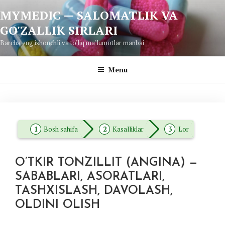
Skip
MYMEDIC — SALOMATLIK VA
to
GO'ZALLIK SIRLARI
content
Barcha eng ishonchli va to'liq ma'lumotlar manbai
Menu
Bosh sahifa
Kasalliklar
Lor
O’TKIR TONZILLIT (ANGINA) —
SABABLARI, ASORATLARI,
TASHXISLASH, DAVOLASH,
OLDINI OLISH