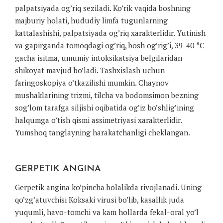
palpatsiyada og’riq seziladi. Ko’rik vaqida boshning
majburiy holati, hududiy limfa tugunlarning
kattalashishi, palpatsiyada og’riq xarakterlidir. Yutinish
va gapirganda tomoqdagi og’riq, bosh og’rig’i, 39-40 °C
gacha isitma, umumiy intoksikatsiya belgilaridan
shikoyat mavjud bo’ladi. Tashxislash uchun
faringoskopiya o’tkazilishi mumkin. Chaynov
mushaklarining trizmi, tilcha va bodomsimon bezning
sog’lom tarafga siljishi oqibatida og’iz bo’shlig’ining
halqumga o’tish qismi assimetriyasi xarakterlidir.
Yumshoq tanglayning harakatchanligi cheklangan.
GERPETIK ANGINA
Gerpetik angina ko’pincha bolalikda rivojlanadi. Uning
qo’zg’atuvchisi Koksaki virusi bo’lib, kasallik juda
yuqumli, havo-tomchi va kam hollarda fekal-oral yo’l