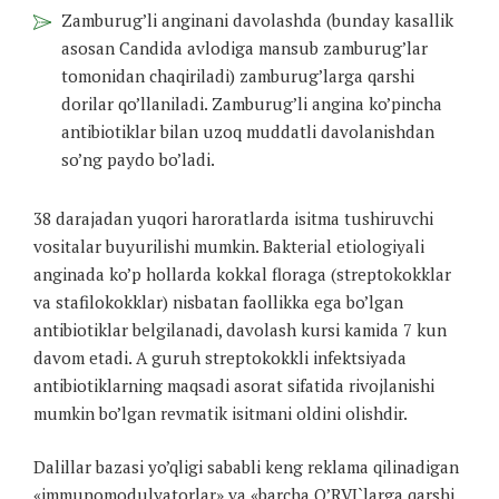
Zamburug’li anginani davolashda (bunday kasallik
asosan Candida avlodiga mansub zamburug’lar
tomonidan chaqiriladi) zamburug’larga qarshi
dorilar qo’llaniladi. Zamburug’li angina ko’pincha
antibiotiklar bilan uzoq muddatli davolanishdan
so’ng paydo bo’ladi.
38 darajadan yuqori haroratlarda isitma tushiruvchi
vositalar buyurilishi mumkin. Bakterial etiologiyali
anginada ko’p hollarda kokkal floraga (streptokokklar
va stafilokokklar) nisbatan faollikka ega bo’lgan
antibiotiklar belgilanadi, davolash kursi kamida 7 kun
davom etadi. A guruh streptokokkli infektsiyada
antibiotiklarning maqsadi asorat sifatida rivojlanishi
mumkin bo’lgan revmatik isitmani oldini olishdir.
Dalillar bazasi yo’qligi sababli keng reklama qilinadigan
«immunomodulyatorlar» va «barcha O’RVI`larga qarshi