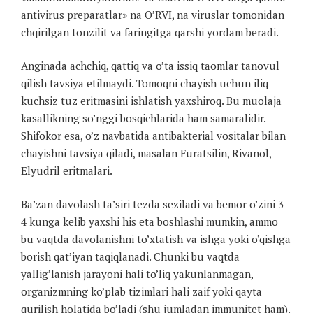
antivirus preparatlar» na O’RVI, na viruslar tomonidan
chqirilgan tonzilit va faringitga qarshi yordam beradi.
Anginada achchiq, qattiq va o’ta issiq taomlar tanovul
qilish tavsiya etilmaydi. Tomoqni chayish uchun iliq
kuchsiz tuz eritmasini ishlatish yaxshiroq. Bu muolaja
kasallikning so’nggi bosqichlarida ham samaralidir.
Shifokor esa, o’z navbatida antibakterial vositalar bilan
chayishni tavsiya qiladi, masalan Furatsilin, Rivanol,
Elyudril eritmalari.
Ba’zan davolash ta’siri tezda seziladi va bemor o’zini 3-
4 kunga kelib yaxshi his eta boshlashi mumkin, ammo
bu vaqtda davolanishni to’xtatish va ishga yoki o’qishga
borish qat’iyan taqiqlanadi. Chunki bu vaqtda
yallig’lanish jarayoni hali to’liq yakunlanmagan,
organizmning ko’plab tizimlari hali zaif yoki qayta
qurilish holatida bo’ladi (shu jumladan immunitet ham).