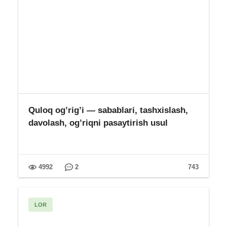
Quloq og’rig’i — sabablari, tashxislash,
davolash, og’riqni pasaytirish usul
4992
2
743
LOR