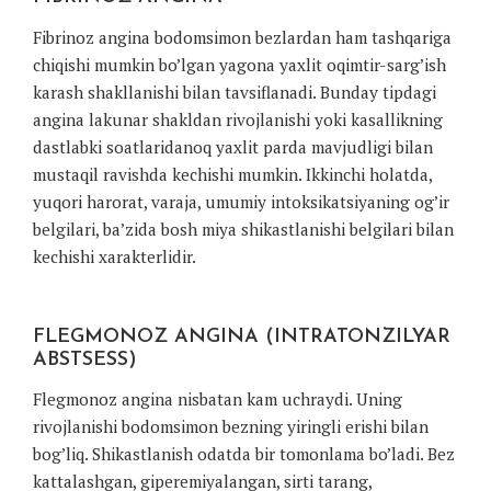
Fibrinoz angina bodomsimon bezlardan ham tashqariga
chiqishi mumkin bo’lgan yagona yaxlit oqimtir-sarg’ish
karash shakllanishi bilan tavsiflanadi. Bunday tipdagi
angina lakunar shakldan rivojlanishi yoki kasallikning
dastlabki soatlaridanoq yaxlit parda mavjudligi bilan
mustaqil ravishda kechishi mumkin. Ikkinchi holatda,
yuqori harorat, varaja, umumiy intoksikatsiyaning og’ir
belgilari, ba’zida bosh miya shikastlanishi belgilari bilan
kechishi xarakterlidir.
FLEGMONOZ ANGINA (INTRATONZILYAR
ABSTSESS)
Flegmonoz angina nisbatan kam uchraydi. Uning
rivojlanishi bodomsimon bezning yiringli erishi bilan
bog’liq. Shikastlanish odatda bir tomonlama bo’ladi. Bez
kattalashgan, giperemiyalangan, sirti tarang,