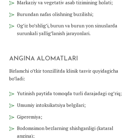
Markaziy va vegetativ asab tizimining holati;
Burundan nafas olishning buzilishi;
Og’iz bo’shlig’i, burun va burun yon sinuslarda
surunkali yallig’lanish jarayonlari.
ANGINA ALOMATLARI
Birlamchi o’tkir tonzillitda klinik tasvir quyidagicha
bo’ladi:
Yutinish paytida tomoqda turli darajadagi og’riq;
Umumiy intoksikatsiya belgilari;
Giperemiya;
Bodomsimon bezlarning shishganligi (kataral
angina);