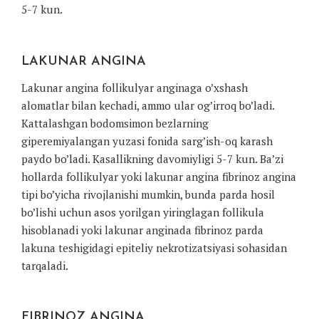
5-7 kun.
LAKUNAR ANGINA
Lakunar angina follikulyar anginaga o’xshash
alomatlar bilan kechadi, ammo ular og’irroq bo’ladi.
Kattalashgan bodomsimon bezlarning
giperemiyalangan yuzasi fonida sarg’ish-oq karash
paydo bo’ladi. Kasallikning davomiyligi 5-7 kun. Ba’zi
hollarda follikulyar yoki lakunar angina fibrinoz angina
tipi bo’yicha rivojlanishi mumkin, bunda parda hosil
bo’lishi uchun asos yorilgan yiringlagan follikula
hisoblanadi yoki lakunar anginada fibrinoz parda
lakuna teshigidagi epiteliy nekrotizatsiyasi sohasidan
tarqaladi.
FIBRINOZ ANGINA