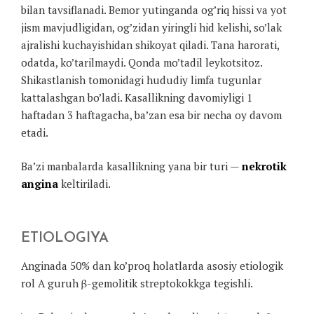
bilan tavsiflanadi. Bemor yutinganda og’riq hissi va yot
jism mavjudligidan, og’zidan yiringli hid kelishi, so’lak
ajralishi kuchayishidan shikoyat qiladi. Tana harorati,
odatda, ko’tarilmaydi. Qonda mo’tadil leykotsitoz.
Shikastlanish tomonidagi hududiy limfa tugunlar
kattalashgan bo’ladi. Kasallikning davomiyligi 1
haftadan 3 haftagacha, ba’zan esa bir necha oy davom
etadi.
Ba’zi manbalarda kasallikning yana bir turi —
nekrotik
angina
keltiriladi.
ETIOLOGIYA
Anginada 50% dan ko’proq holatlarda asosiy etiologik
rol A guruh β-gemolitik streptokokkga tegishli.