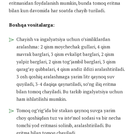
eritmasidan foydalanish mumkin, bunda tomoq eritma
bilan kun davomida har soatda chayib turiladi.
Boshqa vositalarga:
Chayish va ingalyatsiya uchun o’simliklardan
aralashma: 2 qism moychechak gullari, 4 qism
mavrak barglari, 3 qism evkalipt barglari, 2 qism
yalpiz barglari, 2 qism tog’jambil barglari, 3 qism
qarag’ay qubbalari, 4 qism andiz ildizi aralashtiriladi.
3 osh qoshiq aralashmaga yarim litr qaynoq suv
quyiladi, 3-4 daqiqa qaynatiladi, so’ng iliq eritma
bilan tomoq chayiladi. Bu tarkib ingalyatsiya uchun
ham ishlatilishi mumkin.
Tomoq og’rig’ida bir stakan qaynoq suvga yarim
choy qoshiqdan tuz va iste’mol sodasi va bir necha
tomchi yod eritmasi solinib, aralashtiriladi. Bu
eritma bilan tomoq chayiladi.