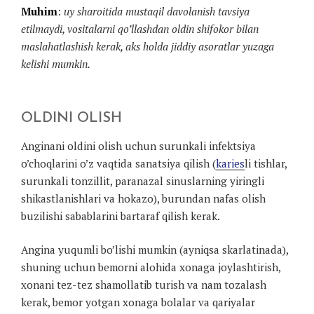
Muhim
:
uy sharoitida mustaqil davolanish tavsiya
etilmaydi, vositalarni qo’llashdan oldin shifokor bilan
maslahatlashish kerak, aks holda jiddiy asoratlar yuzaga
kelishi mumkin.
OLDINI OLISH
Anginani oldini olish uchun surunkali infektsiya
o’choqlarini o’z vaqtida sanatsiya qilish (
karies
li tishlar,
surunkali tonzillit, paranazal sinuslarning yiringli
shikastlanishlari va hokazo), burundan nafas olish
buzilishi sabablarini bartaraf qilish kerak.
Angina yuqumli bo’lishi mumkin (ayniqsa skarlatinada),
shuning uchun bemorni alohida xonaga joylashtirish,
xonani tez-tez shamollatib turish va nam tozalash
kerak, bemor yotgan xonaga bolalar va qariyalar