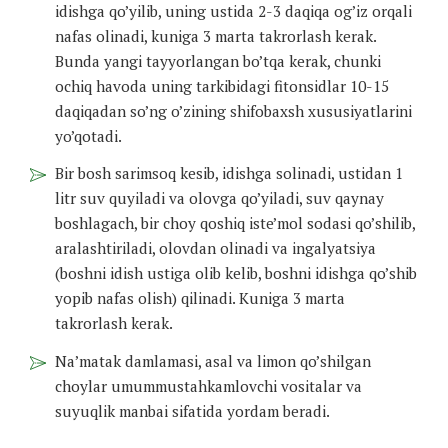
idishga qo’yilib, uning ustida 2-3 daqiqa og’iz orqali
nafas olinadi, kuniga 3 marta takrorlash kerak.
Bunda yangi tayyorlangan bo’tqa kerak, chunki
ochiq havoda uning tarkibidagi fitonsidlar 10-15
daqiqadan so’ng o’zining shifobaxsh xususiyatlarini
yo’qotadi.
Bir bosh sarimsoq kesib, idishga solinadi, ustidan 1
litr suv quyiladi va olovga qo’yiladi, suv qaynay
boshlagach, bir choy qoshiq iste’mol sodasi qo’shilib,
aralashtiriladi, olovdan olinadi va ingalyatsiya
(boshni idish ustiga olib kelib, boshni idishga qo’shib
yopib nafas olish) qilinadi. Kuniga 3 marta
takrorlash kerak.
Na’matak damlamasi, asal va limon qo’shilgan
choylar umummustahkamlovchi vositalar va
suyuqlik manbai sifatida yordam beradi.