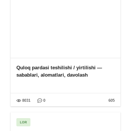
Quloq pardasi teshilishi / yirtilishi —
sabablari, alomatlari, davolash
8031
0
605
LOR