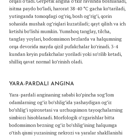
orqali o’tadi. Gerpetik angina o’tkir ravishda boshlanadi,
isitma paydo bo’ladi, harorat 38-40 °C gacha ko’tariladi,
yutinganda tomoqdagi og’riq, bosh og’rig’i, qorin
sohasida mushak og’riqlari kuzatiladi; qayt qilish va ich
ketishi bo’lishi mumkin. Yumshoq tanglay, tilcha,
tanglay yoylari, bodomsimon bezlarda va halqumning
orqa devorida mayda qizil pufakchalar ko’rinadi. 3-4
kundan keyin pufakchalar yoriladi yoki so’rilib ketadi,
shilliq qavat normal ko’rinish oladi.
YARA-PARDALI ANGINA
Yara-pardali anginaning sababi ko’pincha sog’lom
odamlarning og’iz bo’shlig’ida yashaydigan og’iz
bo’shlig’i spiroxetasi va urchuqsimon tayoqchalarning
simbiozi hisoblanadi. Morfologik o’zgarishlar bitta
bodomsimon bezning og’iz bo’shlig’ining halqumga
o’tish qismi yuzasining nekrozi va yaralar shakllanishi