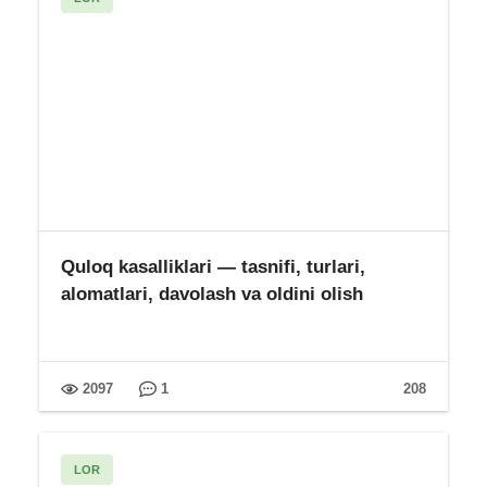
Quloq kasalliklari — tasnifi, turlari,
alomatlari, davolash va oldini olish
2097
1
208
LOR