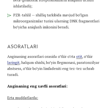
ishlatiladi);
PZR-tahlil — shilliq tarkibida mavjud bo’lgan
mikroorganizmlar turini ularning DNK fragmentlari
bo’yicha aniqlash imkonini beradi.
ASORATLARI
Anginaning asoratlari orasida o’tkir o’rta
otit
, o’tkir
laringit
, halqum shishi, bo’yin flegmonasi, paratonzilyar
abstsess, o’tkir bo’yin limfadeniti eng tez-tez uchrab
turadi.
Anginaning eng xavfli asoratlari:
Erta muddatlarda: