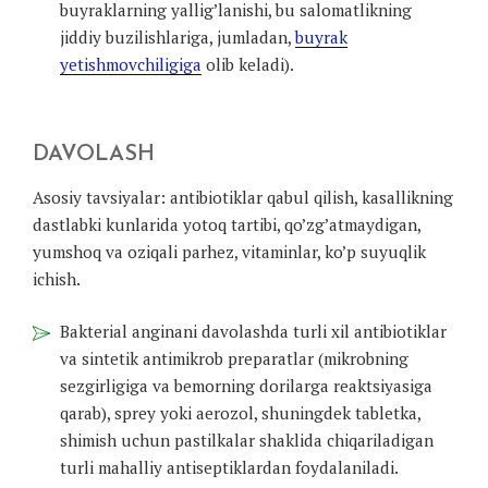
buyraklarning yallig’lanishi, bu salomatlikning
jiddiy buzilishlariga, jumladan,
buyrak
yetishmovchiligiga
olib keladi).
DAVOLASH
Asosiy tavsiyalar: antibiotiklar qabul qilish, kasallikning
dastlabki kunlarida yotoq tartibi, qo’zg’atmaydigan,
yumshoq va oziqali parhez, vitaminlar, ko’p suyuqlik
ichish.
Bakterial anginani davolashda turli xil antibiotiklar
va sintetik antimikrob preparatlar (mikrobning
sezgirligiga va bemorning dorilarga reaktsiyasiga
qarab), sprey yoki aerozol, shuningdek tabletka,
shimish uchun pastilkalar shaklida chiqariladigan
turli mahalliy antiseptiklardan foydalaniladi.