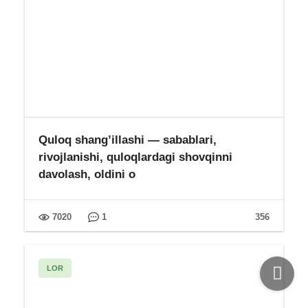
Quloq shang’illashi — sabablari,
rivojlanishi, quloqlardagi shovqinni
davolash, oldini o
7020
1
356
LOR