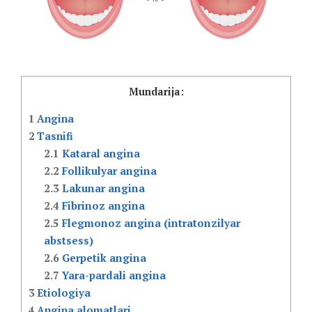
Mundarija:
1
Angina
2
Tasnifi
2.1
Kataral angina
2.2
Follikulyar angina
2.3
Lakunar angina
2.4
Fibrinoz angina
2.5
Flegmonoz angina (intratonzilyar
abstsess)
2.6
Gerpetik angina
2.7
Yara-pardali angina
3
Etiologiya
4
Angina alomatlari