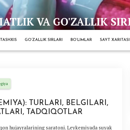
TLIK VA GO'ZALLIK SIR
bai
TASHXIS
GO’ZALLIK SIRLARI
BO’LIMLAR
SAYT XARITASI
ogiya
IYA): TURLARI, BELGILARI,
ATLARI, TADQIQOTLAR
qon hujayralarining saratoni. Leykemiyada suyak