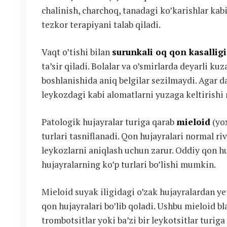
chalinish, charchoq, tanadagi ko’karishlar kabi 
tezkor terapiyani talab qiladi.
Vaqt o’tishi bilan
surunkali oq qon kasalligi
ta’sir qiladi. Bolalar va o’smirlarda deyarli k
boshlanishida aniq belgilar sezilmaydi. Agar d
leykozdagi kabi alomatlarni yuzaga keltirish
Patologik hujayralar turiga qarab
mieloid
(yox
turlari tasniflanadi. Qon hujayralari normal ri
leykozlarni aniqlash uchun zarur. Oddiy qon hu
hujayralarning ko’p turlari bo’lishi mumkin.
Mieloid suyak iligidagi o’zak hujayralardan ye
qon hujayralari bo’lib qoladi. Ushbu mieloid bla
trombotsitlar yoki ba’zi bir leykotsitlar turiga