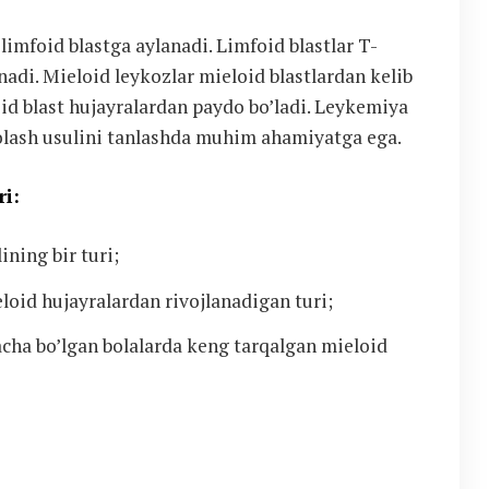
 limfoid blastga aylanadi. Limfoid blastlar T-
nadi. Mieloid leykozlar mieloid blastlardan kelib
oid blast hujayralardan paydo bo’ladi. Leykemiya
davolash usulini tanlashda muhim ahamiyatga ega.
i:
ining bir turi;
oid hujayralardan rivojlanadigan turi;
ha bo’lgan bolalarda keng tarqalgan mieloid