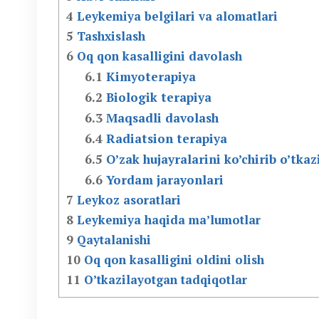
4
Leykemiya belgilari va alomatlari
5
Tashxislash
6
Oq qon kasalligini davolash
6.1
Kimyoterapiya
6.2
Biologik terapiya
6.3
Maqsadli davolash
6.4
Radiatsion terapiya
6.5
O’zak hujayralarini ko’chirib o’tkaz
6.6
Yordam jarayonlari
7
Leykoz asoratlari
8
Leykemiya haqida ma’lumotlar
9
Qaytalanishi
10
Oq qon kasalligini oldini olish
11
O’tkazilayotgan tadqiqotlar