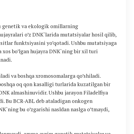
genetik va ekologik omillarning
ujayralari o’z DNK`larida mutatsiyalar hosil qilib,
ositlar funktsiyasini yo’qotadi. Ushbu mutatsiyaga
xos bo’lgan hujayra DNK`ning bir xil turi
nadi.
ladi va boshqa xromosomalarga qo’shiladi.
boshqa oq qon kasalligi turlarida kuzatilgan bir
DNK almashinuvidir. Ushbu jarayon Filadelfiya
adi. Bu BCR-ABL deb ataladigan onkogen
DNK`ning bu o’zgarishi nasldan naslga o’tmaydi,
soblanmaydi, ammo ayrim genetik mutatsiyalar va