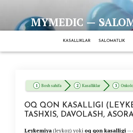
Skip
to
MYMEDIC — SALOMA
content
Barcha eng ishonchli va to'liq ma'lumotlar man
KASALLIKLAR
SALOMATLIK
Bosh sahifa
Kasalliklar
Onkol
OQ QON KASALLIGI (LEYKEM
TASHXIS, DAVOLASH, ASOR
Leykemiya
(leykoz) yoki
oq qon kasalligi
— 