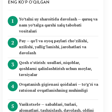
ENG KO’P O’QILGAN
Yo’talni uy sharoitida davolash — quruq va
nam yo’talga qarshi xalq tabobati
vositalari
Pay — qo’l va oyoq paylari cho’zilishi,
uzilishi, yallig’lanishi, jarohatlari va
davolash
Qosh o’stirish: usullari, niqoblar,
qoshlarni qalinlashtirish uchun moylar,
tavsiyalar
Ovqatanish gigienasi qoidalari — to’g’ri va
ratsional ovqatlanishning muhimligi
Varikotsele — sabablari, turlari,
alomatlari, tashxislash, davolash, oldini