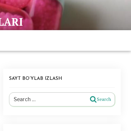
LARI
SAYT BO’YLAB IZLASH
Search
Search
for: