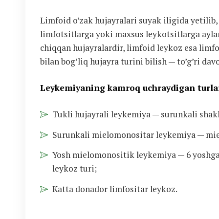
Limfoid o’zak hujayralari suyak iligida yetilib,
limfotsitlarga yoki maxsus leykotsitlarga ayla
chiqqan hujayralardir, limfoid leykoz esa limf
bilan bog’liq hujayra turini bilish — to’g’ri 
Leykemiyaning kamroq uchraydigan turlar
Tukli hujayrali leykemiya — surunkali shakl
Surunkali mielomonositar leykemiya — miel
Yosh mielomonositik leykemiya — 6 yoshgac
leykoz turi;
Katta donador limfositar leykoz.