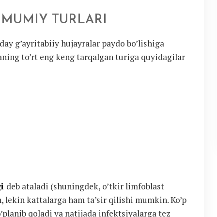
UMUMIY TURLARI
day g’ayritabiiy hujayralar paydo bo’lishiga
aning to’rt eng keng tarqalgan turiga quyidagilar
gi
deb ataladi (shuningdek, o’tkir limfoblast
, lekin kattalarga ham ta’sir qilishi mumkin. Ko’p
o’planib qoladi va natijada infektsiyalarga tez