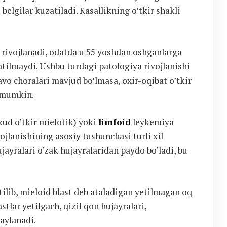
belgilar kuzatiladi. Kasallikning o’tkir shakli
rivojlanadi, odatda u 55 yoshdan oshganlarga
uzatilmaydi. Ushbu turdagi patologiya rivojlanishi
avo choralari mavjud bo’lmasa, oxir-oqibat o’tkir
i mumkin.
ud o’tkir mielotik) yoki
limfoid
leykemiya
vojlanishining asosiy tushunchasi turli xil
jayralari o’zak hujayralaridan paydo bo’ladi, bu
tilib, mieloid blast deb ataladigan yetilmagan oq
stlar yetilgach, qizil qon hujayralari,
 aylanadi.