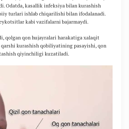
di. Odatda, kasallik infeksiya bilan kurashish
iy turlari ishlab chiqarilishi bilan ifodalanadi.
ykotsitlar kabi vazifalarni bajarmaydi.
adi, qolgan qon hujayralari harakatiga xalaqit
 qarshi kurashish qobiliyatining pasayishi, qon
tashish qiyinchiligi kuzatiladi.