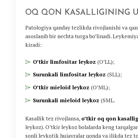
OQ QON KASALLIGINING 
Patologiya qanday tezlikda rivojlanishi va qan
asoslanib bir nechta turga bo’linadi. Leykemiy
kiradi:
O’tkir limfositar leykoz
(O’LL);
Surunkali limfositar leykoz
(SLL);
O’tkir mieloid leykoz
(O’ML);
Surunkali mieloid leykoz
(SML.
Kasallik tez rivojlansa,
o’tkir oq qon kasalli
leykoz). O’tkir leykoz bolalarda keng tarqalgan
sonli leykotik hujayralar qonda va ilikda tez t