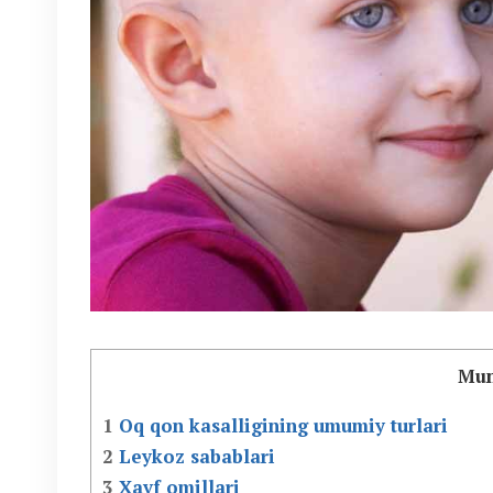
Mun
1
Oq qon kasalligining umumiy turlari
2
Leykoz sabablari
3
Xavf omillari