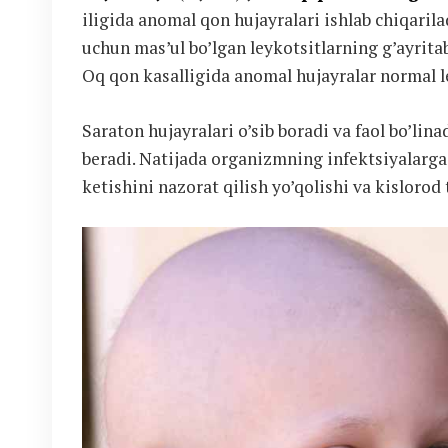
iligida anomal qon hujayralari ishlab chiqarila
uchun mas’ul bo’lgan leykotsitlarning g’ayritabi
Oq qon kasalligida anomal hujayralar normal le
Saraton hujayralari o’sib boradi va faol bo’lin
beradi. Natijada organizmning infektsiyalarga
ketishini nazorat qilish yo’qolishi va kislorod 