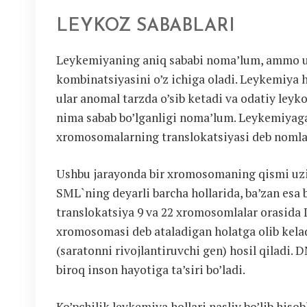
LEYKOZ SABABLARI
Leykemiyaning aniq sababi noma’lum, ammo u 
kombinatsiyasini o’z ichiga oladi. Leykemiya h
ular anomal tarzda o’sib ketadi va odatiy leyk
nima sabab bo’lganligi noma’lum. Leykemiyaga 
xromosomalarning translokatsiyasi deb nomla
Ushbu jarayonda bir xromosomaning qismi uzi
SML`ning deyarli barcha hollarida, ba’zan esa 
translokatsiya 9 va 22 xromosomlalar orasida 
xromosomasi deb ataladigan holatga olib kel
(saratonni rivojlantiruvchi gen) hosil qiladi. 
biroq inson hayotiga ta’siri bo’ladi.
Ko’pchilik leykemiya hollari nasliy bo’lib hi