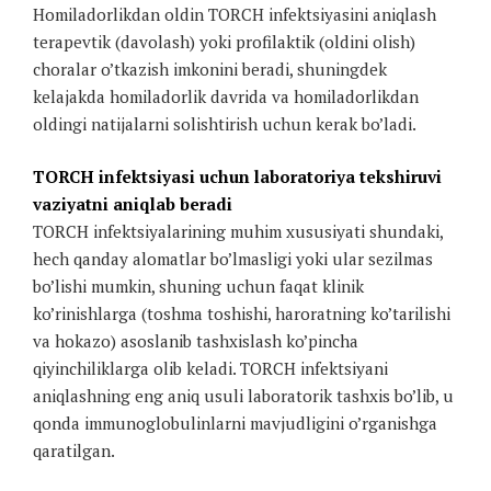
Homiladorlikdan oldin TORCH infektsiyasini aniqlash
terapevtik (davolash) yoki profilaktik (oldini olish)
choralar o’tkazish imkonini beradi, shuningdek
kelajakda homiladorlik davrida va homiladorlikdan
oldingi natijalarni solishtirish uchun kerak bo’ladi.
TORCH infektsiyasi uchun laboratoriya tekshiruvi
vaziyatni aniqlab beradi
TORCH infektsiyalarining muhim xususiyati shundaki,
hech qanday alomatlar bo’lmasligi yoki ular sezilmas
bo’lishi mumkin, shuning uchun faqat klinik
ko’rinishlarga (toshma toshishi, haroratning ko’tarilishi
va hokazo) asoslanib tashxislash ko’pincha
qiyinchiliklarga olib keladi. TORCH infektsiyani
aniqlashning eng aniq usuli laboratorik tashxis bo’lib, u
qonda immunoglobulinlarni mavjudligini o’rganishga
qaratilgan.