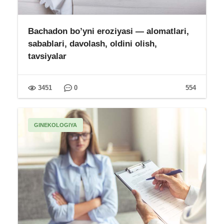
Bachadon bo’yni eroziyasi — alomatlari,
sabablari, davolash, oldini olish,
tavsiyalar
3451
0
554
GINEKOLOGIYA