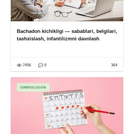
Bachadon kichikligi — sabablari, belgilari,
tashxislash, infantilizmni davolash
7456
0
364
GINEKOLOGIYA