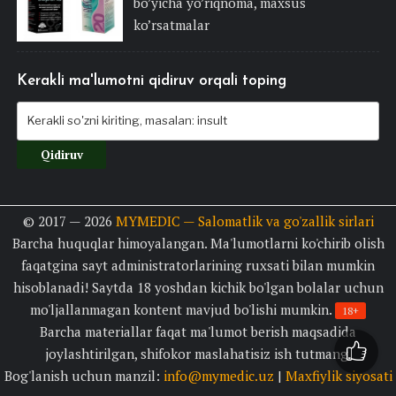
bo’yicha yo’riqnoma, maxsus
ko’rsatmalar
Kerakli ma'lumotni qidiruv orqali toping
© 2017 — 2026
MYMEDIC — Salomatlik va go'zallik sirlari
Barcha huquqlar himoyalangan. Ma'lumotlarni ko'chirib olish
faqatgina sayt administratorlarining ruxsati bilan mumkin
hisoblanadi! Saytda 18 yoshdan kichik bo'lgan bolalar uchun
mo'ljallanmagan kontent mavjud bo'lishi mumkin.
18+
Barcha materiallar faqat ma'lumot berish maqsadida
joylashtirilgan, shifokor maslahatisiz ish tutmang.
Bog'lanish uchun manzil:
info@mymedic.uz
|
Maxfiylik siyosati