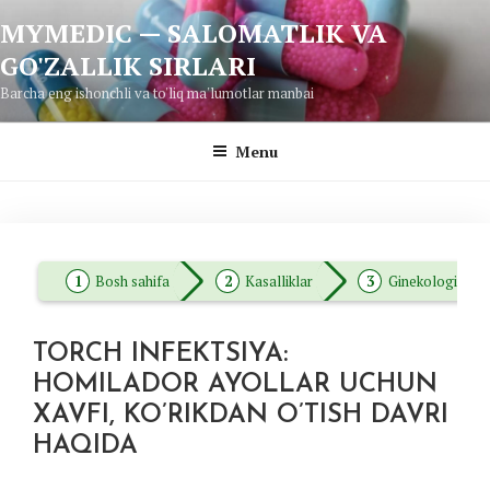
Skip
MYMEDIC — SALOMATLIK VA
to
GO'ZALLIK SIRLARI
content
Barcha eng ishonchli va to'liq ma'lumotlar manbai
Menu
Bosh sahifa
Kasalliklar
Ginekologiya
TORCH INFEKTSIYA:
HOMILADOR AYOLLAR UCHUN
XAVFI, KO’RIKDAN O’TISH DAVRI
HAQIDA