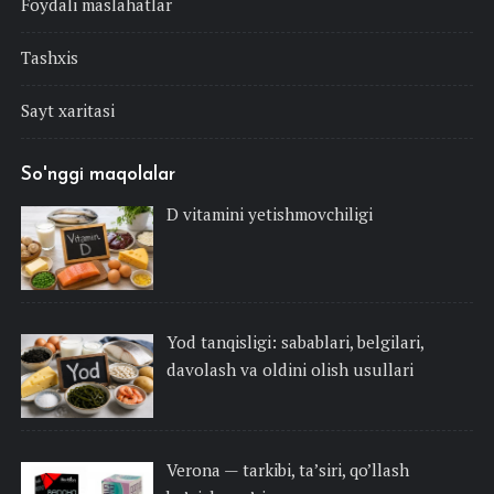
Foydali maslahatlar
Tashxis
Sayt xaritasi
So'nggi maqolalar
D vitamini yetishmovchiligi
Yod tanqisligi: sabablari, belgilari,
davolash va oldini olish usullari
Verona — tarkibi, ta’siri, qo’llash