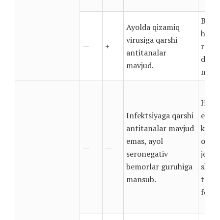
Bema
Ayolda qizamiq
homil
virusiga qarshi
—
+
rejal
antitanalar
davom
mavjud.
mumk
Homi
Infektsiyaga qarshi
ehtiy
antitanalar mavjud
ko’ri
emas, ayol
odaml
—
—
seronegativ
joyla
bemorlar guruhiga
shaxs
mansub.
tovo
foyda