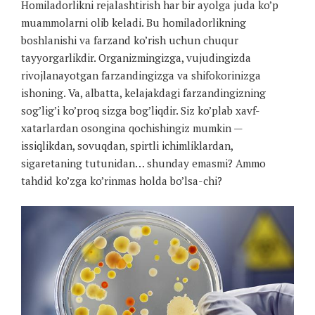
Homiladorlikni rejalashtirish har bir ayolga juda ko’p
muammolarni olib keladi. Bu homiladorlikning
boshlanishi va farzand ko’rish uchun chuqur
tayyorgarlikdir. Organizmingizga, vujudingizda
rivojlanayotgan farzandingizga va shifokorinizga
ishoning. Va, albatta, kelajakdagi farzandingizning
sog’lig’i ko’proq sizga bog’liqdir. Siz ko’plab xavf-
xatarlardan osongina qochishingiz mumkin —
issiqlikdan, sovuqdan, spirtli ichimliklardan,
sigaretaning tutunidan… shunday emasmi? Ammo
tahdid ko’zga ko’rinmas holda bo’lsa-chi?