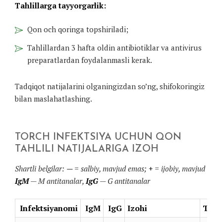
Tahlillarga tayyorgarlik:
Qon och qoringa topshiriladi;
Tahlillardan 3 hafta oldin antibiotiklar va antivirus
preparatlardan foydalanmasli kerak.
Tadqiqot natijalarini olganingizdan so’ng, shifokoringiz
bilan maslahatlashing.
TORCH INFEKTSIYA UCHUN QON
TAHLILI NATIJALARIGA IZOH
Shartli belgilar:
—
= salbiy, mavjud emas;
+
= ijobiy, mavjud
IgM
— M antitanalar,
IgG
— G antitanalar
Infektsiyanomi
IgM
IgG
Izohi
Tavs