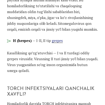
homiladorlikning to’xtatilishi va chaqaloqning
muddatidan oldin tug’ilishi sabablaridan biri,
shuningdek, miya, o’pka, jigar va ko’z rivojlanishining
jiddiy nuqsonlariga olib keladi. Sitomegalovirus qon
orqali, emizish orqali va jinsiy yo’l bilan yuqishi mumkin.
H (herpes)
— I-II, II tip
gerpes
Kasallikning qo’zg’atuvchisi — I va II turdagi oddiy
gerpes virusidir. Virusning II turi jinsiy yo’l bilan yuqadi.
Virus yuqganidan so’ng inson organizmida butun
umrga qoladi.
TORCH INFEKTSIYALARI QANCHALIK
XAVFLI?
Homiladorlik davrida TORCH infektsiyasiga mansub