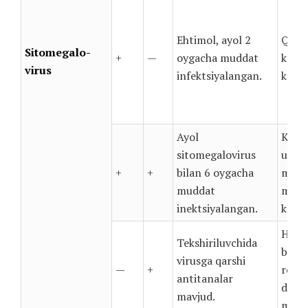
Ehtimol, ayol 2
Qo’s
Sitomegalo-
+
—
oygacha muddat
ko’ri
virus
infektsiyalangan.
kerak
Ayol
Ko’ri
sitomegalovirus
uchu
+
+
bilan 6 oygacha
mutax
muddat
muroj
inektsiyalangan.
kerak
Homil
Tekshiriluvchida
bema
virusga qarshi
—
+
rejal
antitanalar
davom
mavjud.
mumk