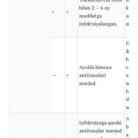
bilan 2 — 6 oy
ko’ri
+
+
muddatga
uchu
infektsiyalangan.
muroj
Hech
ikki
homil
Ayolda himoya
rejal
—
+
antitanalari
xavfs
mavjud.
mavj
homil
davom
mumk
Agar
Infektsiyaga qarshi
bo’ls
antitanalar mavjud
aloqa