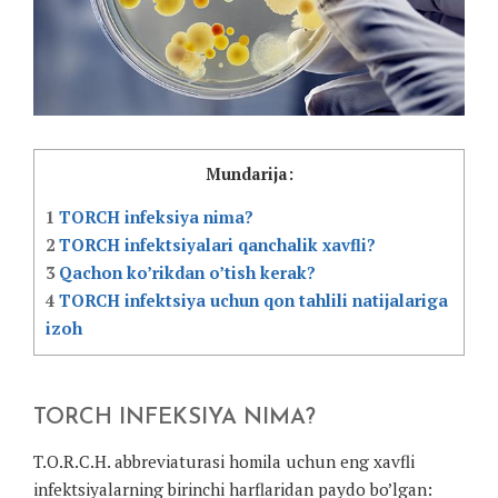
Mundarija:
1
TORCH infeksiya nima?
2
TORCH infektsiyalari qanchalik xavfli?
3
Qachon ko’rikdan o’tish kerak?
4
TORCH infektsiya uchun qon tahlili natijalariga
izoh
TORCH INFEKSIYA NIMA?
T.O.R.C.H. abbreviaturasi homila uchun eng xavfli
infektsiyalarning birinchi harflaridan paydo bo’lgan: