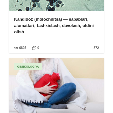
Kandidoz (molochnitsa) — sabablari,
alomatlari, tashxislash, davolash, oldini
olish
6825
0
872
GINEKOLOGIYA