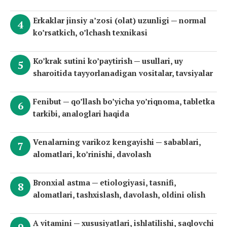
Erkaklar jinsiy a’zosi (olat) uzunligi — normal
ko’rsatkich, o’lchash texnikasi
Ko’krak sutini ko’paytirish — usullari, uy
sharoitida tayyorlanadigan vositalar, tavsiyalar
Fenibut — qo’llash bo’yicha yo’riqnoma, tabletka
tarkibi, analoglari haqida
Venalarning varikoz kengayishi — sabablari,
alomatlari, ko’rinishi, davolash
Bronxial astma — etiologiyasi, tasnifi,
alomatlari, tashxislash, davolash, oldini olish
A vitamini — xususiyatlari, ishlatilishi, saqlovchi