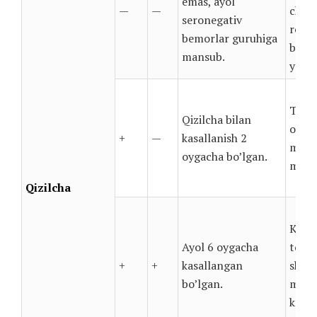
emas, ayol
—
—
chekl
seronegativ
rejal
bemorlar guruhiga
bo’ls
mansub.
yorda
To’li
Qizilcha bilan
o’tis
+
—
kasallanish 2
mutax
oygacha bo’lgan.
muroj
Qizilcha
Keyin
Ayol 6 oygacha
topsh
+
+
kasallangan
shifo
bo’lgan.
masla
kerak