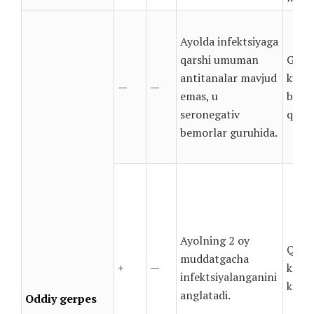
Ayolda infektsiyaga
qarshi umuman
Gerpe
antitanalar mavjud
kuzat
—
—
emas, u
bilan
seronegativ
qilis
bemorlar guruhida.
Ayolning 2 oy
Qo’s
muddatgacha
+
—
ko’ri
infektsiyalanganini
kerak
anglatadi.
Oddiy gerpes