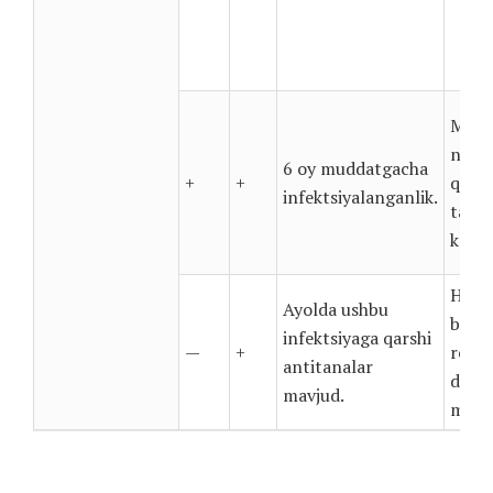
Mutax
nazor
6 oy muddatgacha
+
+
qo’s
infektsiyalanganlik.
tahli
kerak
Homil
Ayolda ushbu
bema
infektsiyaga qarshi
—
+
rejal
antitanalar
davom
mavjud.
mumk