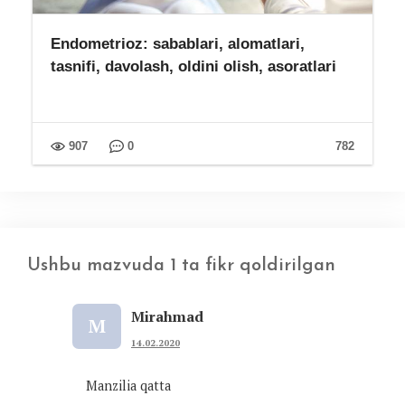
Endometrioz: sabablari, alomatlari,
tasnifi, davolash, oldini olish, asoratlari
907
0
782
Ushbu mazvuda 1 ta fikr qoldirilgan
Mirahmad
M
14.02.2020
Manzilia qatta