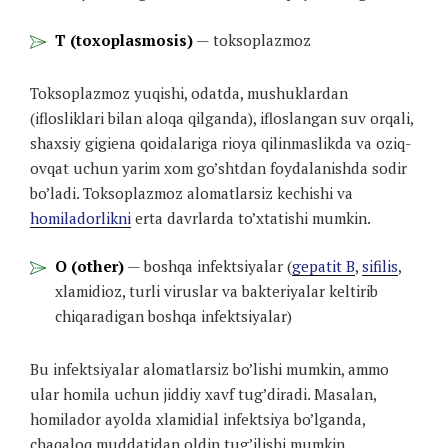
T (toxoplasmosis)
— toksoplazmoz
Toksoplazmoz yuqishi, odatda, mushuklardan
(iflosliklari bilan aloqa qilganda), ifloslangan suv orqali,
shaxsiy gigiena qoidalariga rioya qilinmaslikda va oziq-
ovqat uchun yarim xom go’shtdan foydalanishda sodir
bo’ladi. Toksoplazmoz alomatlarsiz kechishi va
homiladorlikni
erta davrlarda to’xtatishi mumkin.
O (other)
— boshqa infektsiyalar (
gepatit B
,
sifilis
,
xlamidioz, turli viruslar va bakteriyalar keltirib
chiqaradigan boshqa infektsiyalar)
Bu infektsiyalar alomatlarsiz bo’lishi mumkin, ammo
ular homila uchun jiddiy xavf tug’diradi. Masalan,
homilador ayolda xlamidial infektsiya bo’lganda,
chaqaloq muddatidan oldin tug’ilishi mumkin.