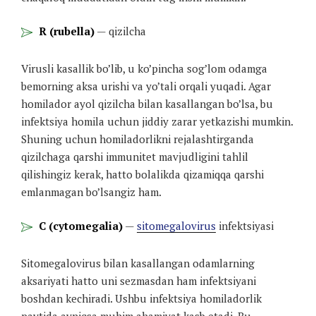
R (rubella)
— qizilcha
Virusli kasallik bo’lib, u ko’pincha sog’lom odamga
bemorning aksa urishi va yo’tali orqali yuqadi. Agar
homilador ayol qizilcha bilan kasallangan bo’lsa, bu
infektsiya homila uchun jiddiy zarar yetkazishi mumkin.
Shuning uchun homiladorlikni rejalashtirganda
qizilchaga qarshi immunitet mavjudligini tahlil
qilishingiz kerak, hatto bolalikda qizamiqqa qarshi
emlanmagan bo’lsangiz ham.
C (cytomegalia)
—
sitomegalovirus
infektsiyasi
Sitomegalovirus bilan kasallangan odamlarning
aksariyati hatto uni sezmasdan ham infektsiyani
boshdan kechiradi. Ushbu infektsiya homiladorlik
paytida ayniqsa muhim ahamiyat kasb etadi. Bu