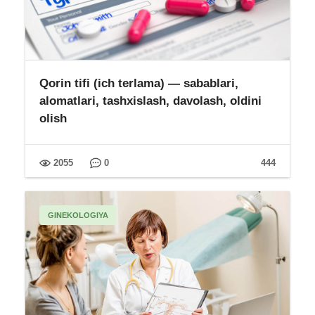
Qorin tifi (ich terlama) — sabablari,
alomatlari, tashxislash, davolash, oldini
olish
2055
0
444
GINEKOLOGIYA