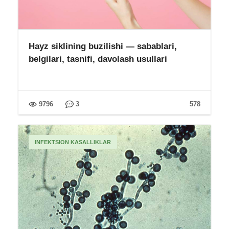
Hayz siklining buzilishi — sabablari,
belgilari, tasnifi, davolash usullari
9796
3
578
INFEKTSION KASALLIKLAR