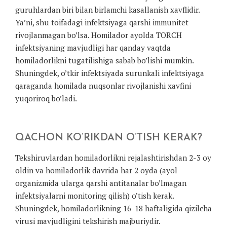
guruhlardan biri bilan birlamchi kasallanish xavflidir.
Ya’ni, shu toifadagi infektsiyaga qarshi immunitet
rivojlanmagan bo’lsa. Homilador ayolda TORCH
infektsiyaning mavjudligi har qanday vaqtda
homiladorlikni tugatilishiga sabab bo’lishi mumkin.
Shuningdek, o’tkir infektsiyada surunkali infektsiyaga
qaraganda homilada nuqsonlar rivojlanishi xavfini
yuqoriroq bo’ladi.
QACHON KO’RIKDAN O’TISH KERAK?
Tekshiruvlardan homiladorlikni rejalashtirishdan 2-3 oy
oldin va homiladorlik davrida har 2 oyda (ayol
organizmida ularga qarshi antitanalar bo’lmagan
infektsiyalarni monitoring qilish) o’tish kerak.
Shuningdek, homiladorlikning 16-18 haftaligida qizilcha
virusi mavjudligini tekshirish majburiydir.