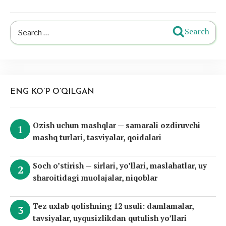
Search
Search
for:
ENG KO’P O’QILGAN
Ozish uchun mashqlar — samarali ozdiruvchi
mashq turlari, tasviyalar, qoidalari
Soch o’stirish — sirlari, yo’llari, maslahatlar, uy
sharoitidagi muolajalar, niqoblar
Tez uxlab qolishning 12 usuli: damlamalar,
tavsiyalar, uyqusizlikdan qutulish yo’llari