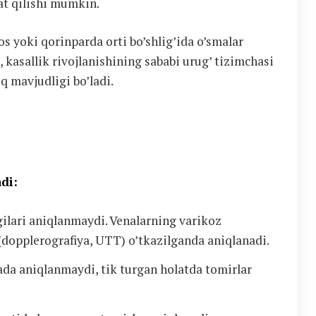
at qilishi mumkin.
s yoki qorinparda orti bo’shlig’ida o’smalar
 kasallik rivojlanishining sababi urug’ tizimchasi
q mavjudligi bo’ladi.
di:
gilari aniqlanmaydi. Venalarning varikoz
(dopplerografiya, UTT) o’tkazilganda aniqlanadi.
yada aniqlanmaydi, tik turgan holatda tomirlar