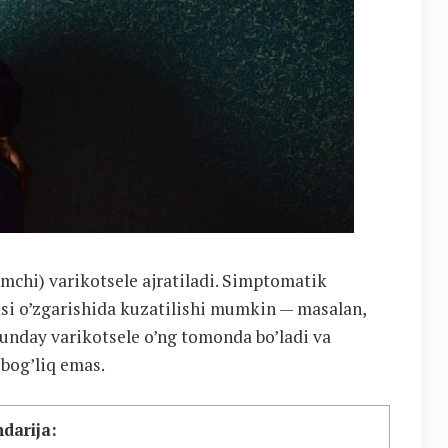
amchi) varikotsele ajratiladi. Simptomatik
si o’zgarishida kuzatilishi mumkin — masalan,
Bunday varikotsele o’ng tomonda bo’ladi va
 bog’liq emas.
darija: