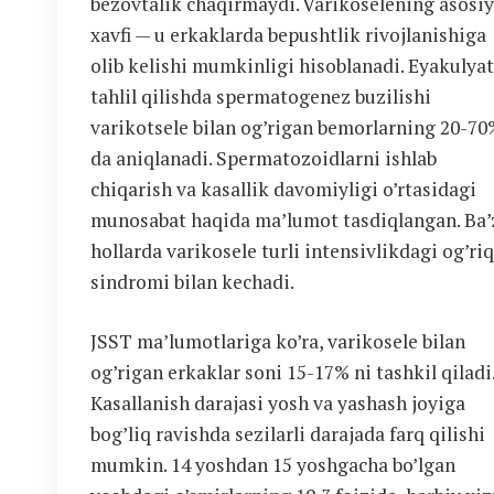
bezovtalik chaqirmaydi. Varikoselening asosi
xavfi — u erkaklarda bepushtlik rivojlanishiga
olib kelishi mumkinligi hisoblanadi. Eyakulya
tahlil qilishda spermatogenez buzilishi
varikotsele bilan og’rigan bemorlarning 20-7
da aniqlanadi. Spermatozoidlarni ishlab
chiqarish va kasallik davomiyligi o’rtasidagi
munosabat haqida ma’lumot tasdiqlangan. Ba’
hollarda varikosele turli intensivlikdagi og’ri
sindromi bilan kechadi.
JSST ma’lumotlariga ko’ra, varikosele bilan
og’rigan erkaklar soni 15-17% ni tashkil qiladi
Kasallanish darajasi yosh va yashash joyiga
bog’liq ravishda sezilarli darajada farq qilishi
mumkin. 14 yoshdan 15 yoshgacha bo’lgan