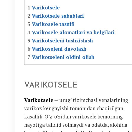
1
Varikotsele
2
Varikotsele sabablari
3
Varikosele tasnifi
4
Varikosele alomatlari va belgilari
5
Varikotseleni tashxislash
6
Varikoseleni davolash
7
Varikotseleni oldini olish
VARIKOTSELE
Varikotsele
— urug’ tizimchasi venalarining
varikoz kengayishi tomonidan chaqirilgan
kasallik. O’z-o’zidan varikosele bemorning
hayotiga tahdid solmaydi va odatda, alohida