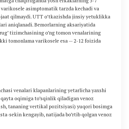
izmatga chaqirilganda yosh erkaklarning 5-7
ha varikosele asimptomatik tarzda kechadi va
jaat qilmaydi. UTT o’tkazishda jinsiy yetuklikka
lari aniqlanadi. Bemorlarning aksariyatida
Urug’ tizimchasining o’ng tomon venalarining
ikki tomonlama varikosele esa — 2-12 foizida
mchasi venalari klapanlarining yetarlicha yaxshi
 qayta oqimiga to’sqinlik qiladigan venoz
ish, tananing vertikal pozitsiyasi) yuqori bosimga
sta-sekin kengayib, natijada bo’rtib qolgan venoz