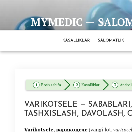
Skip
to
MYMEDIC — SALOMA
content
Barcha eng ishonchli va to'liq ma'lumotlar man
KASALLIKLAR
SALOMATLIK
Bosh sahifa
Kasalliklar
Androl
VARIKOTSELE — SABABLARI,
TASHXISLASH, DAVOLASH, 
Varikotsele, варикоцеле
(yangi lot.
varicoce