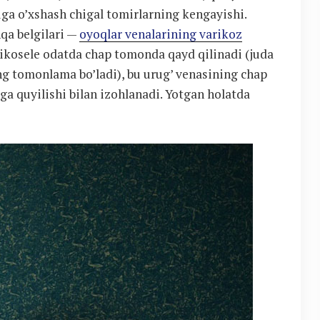
ga o’xshash chigal tomirlarning kengayishi.
qa belgilari —
oyoqlar venalarining varikoz
ikosele odatda chap tomonda qayd qilinadi (juda
g tomonlama bo’ladi), bu urug’ venasining chap
ga quyilishi bilan izohlanadi. Yotgan holatda