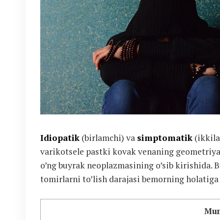
Idiopatik
(birlamchi) va
simptomatik
(ikkil
varikotsele pastki kovak venaning geometriya
o’ng buyrak neoplazmasining o’sib kirishida. 
tomirlarni to’lish darajasi bemorning holatiga
Mun