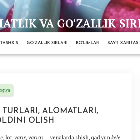
TLIK VA GO'ZALLIK SIR
bai
TASHXIS
GO’ZALLIK SIRLARI
BO’LIMLAR
SAYT XARITASI
ogiya
 TURLARI, ALOMATLARI,
OLDINI OLISH
le
,
lot.
varix, varicis
— venalarda shish,
qad.yun
kele