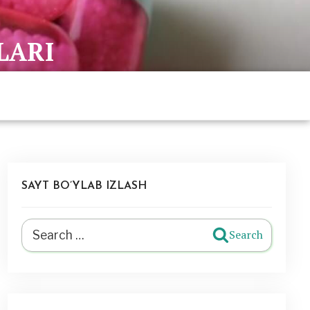
LARI
SAYT BO’YLAB IZLASH
Search
Search
for: