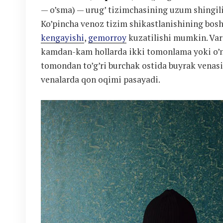
— o’sma) — urug’ tizimchasining uzum shingili
Ko’pincha venoz tizim shikastlanishining bosh
kengayishi
,
gemorroy
kuzatilishi mumkin. Var
kamdan-kam hollarda ikki tomonlama yoki o’n
tomondan to’g’ri burchak ostida buyrak venasi
venalarda qon oqimi pasayadi.