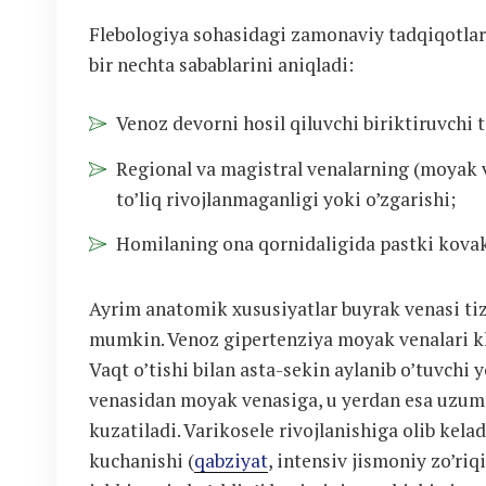
Flebologiya sohasidagi zamonaviy tadqiqotlar 
bir nechta sabablarini aniqladi:
Venoz devorni hosil qiluvchi biriktiruvchi 
Regional va magistral venalarning (moyak v
to’liq rivojlanmaganligi yoki o’zgarishi;
Homilaning ona qornidaligida pastki kovak 
Ayrim anatomik xususiyatlar buyrak venasi tizi
mumkin. Venoz gipertenziya moyak venalari kla
Vaqt o’tishi bilan asta-sekin aylanib o’tuvchi 
venasidan moyak venasiga, u yerdan esa uzum 
kuzatiladi. Varikosele rivojlanishiga olib kel
kuchanishi (
qabziyat
, intensiv jismoniy zo’riq