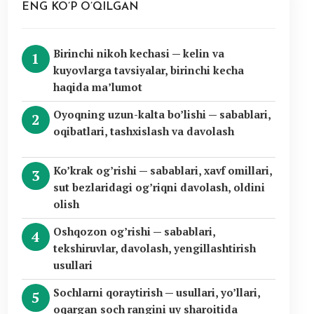
ENG KO’P O’QILGAN
Birinchi nikoh kechasi — kelin va
kuyovlarga tavsiyalar, birinchi kecha
haqida ma’lumot
Oyoqning uzun-kalta bo’lishi — sabablari,
oqibatlari, tashxislash va davolash
Ko’krak og’rishi — sabablari, xavf omillari,
sut bezlaridagi og’riqni davolash, oldini
olish
Oshqozon og’rishi — sabablari,
tekshiruvlar, davolash, yengillashtirish
usullari
Sochlarni qoraytirish — usullari, yo’llari,
oqargan soch rangini uy sharoitida