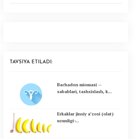
TAVSIYA ETILADI:
Bachadon miomasi —
sabablari, tashxislash, k...
Erkaklar jinsiy a’zosi (olat)
uzunligi ̵...