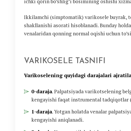
ichki qorin bo’shlig’i bosimining oshishi xizm
Ikkilamchi (simptomatik) varikosele buyrak, to
shakllanishi asorati hisoblanadi. Bunday holda,
venalaridan qonning normal oqishi uchun to’si
VARIKOSELE TASNIFI
Varikoselening quyidagi darajalari ajratila
0-daraja
. Palpatsiyada varikotselening bel
kengayishi faqat instrumental tadqiqotlar 
1-daraja
. Yotgan holatda venalar palpatsi
kengayishi aniqlanadi.