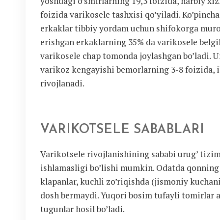
yoshdagi o’smirlarning 19,3 foizida, harbiy x
foizida varikosele tashxisi qo’yiladi. Ko’pinc
erkaklar tibbiy yordam uchun shifokorga muro
erishgan erkaklarning 35% da varikosele belgi
varikosele chap tomonda joylashgan bo’ladi. 
varikoz kengayishi bemorlarning 3-8 foizida, 
rivojlanadi.
VARIKOTSELE SABABLARI
Varikotsele rivojlanishining sababi urug’ tizi
ishlamasligi bo’lishi mumkin. Odatda qonning
klapanlar, kuchli zo’riqishda (jismoniy kuchan
dosh bermaydi. Yuqori bosim tufayli tomirlar a
tugunlar hosil bo’ladi.