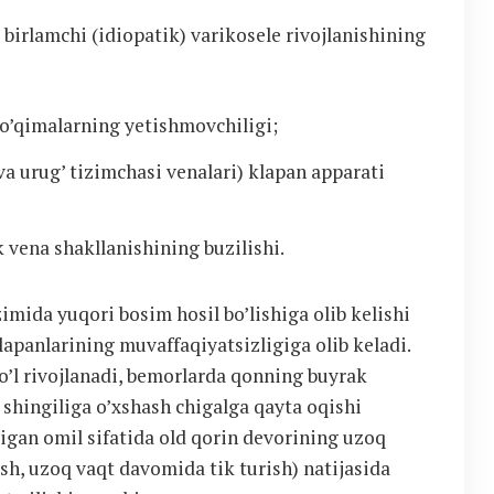
birlamchi (idiopatik) varikosele rivojlanishining
to’qimalarning yetishmovchiligi;
a urug’ tizimchasi venalari) klapan apparati
vena shakllanishining buzilishi.
mida yuqori bosim hosil bo’lishiga olib kelishi
panlarining muvaffaqiyatsizligiga olib keladi.
yo’l rivojlanadi, bemorlarda qonning buyrak
shingiliga o’xshash chigalga qayta oqishi
adigan omil sifatida old qorin devorining uzoq
ish, uzoq vaqt davomida tik turish) natijasida