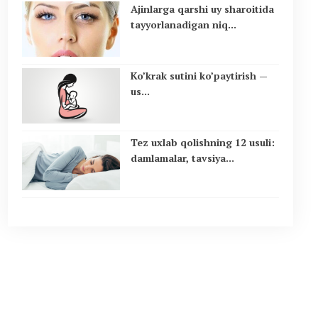
Ajinlarga qarshi uy sharoitida
tayyorlanadigan niq...
Ko’krak sutini ko’paytirish —
us...
Tez uxlab qolishning 12 usuli:
damlamalar, tavsiya...