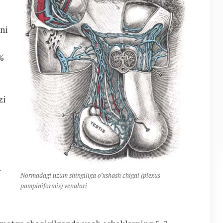
y
tni
0%
zi
q
.
Normadagi uzum shingiliga o’xshash chigal (plexus
pampiniformis) venalari