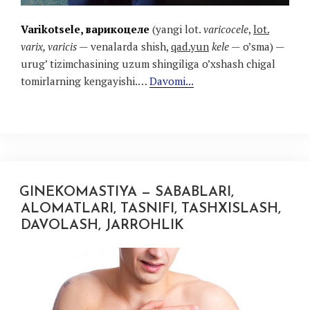
Varikotsele, варикоцеле
(yangi lot.
varicocele
,
lot.
varix, varicis
— venalarda shish,
qad.yun
kele
— o’sma) —
urug’ tizimchasining uzum shingiliga o’xshash chigal
tomirlarning kengayishi.…
Davomi...
GINEKOMASTIYA — SABABLARI,
ALOMATLARI, TASNIFI, TASHXISLASH,
DAVOLASH, JARROHLIK