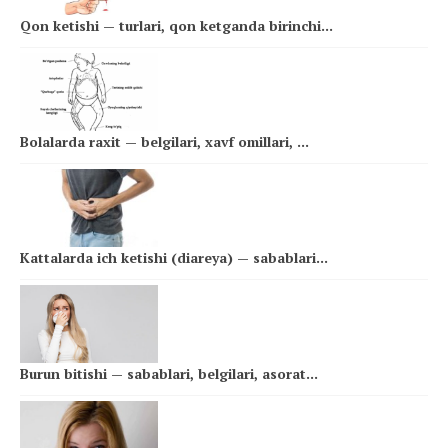
Qon ketishi — turlari, qon ketganda birinchi...
Bolalarda raxit — belgilari, xavf omillari, ...
Kattalarda ich ketishi (diareya) — sabablari...
Burun bitishi — sabablari, belgilari, asorat...