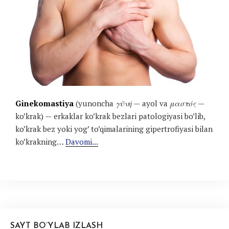
Ginekomastiya
(yunoncha
γῠνή
— ayol va
μαστός
—
ko’krak) — erkaklar ko’krak bezlari patologiyasi bo’lib,
ko’krak bez yoki yog’ to’qimalarining gipertrofiyasi bilan
ko’krakning…
Davomi...
SAYT BO’YLAB IZLASH