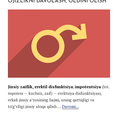
OJIZLIKNI DAVOLASH, OLDINI OLISH
Jinsiy zaiflik, erektil disfunktsiya
,
impotentsiya
(lot.
impotens
— kuchsiz, zaif) — erektsiya disfunktsiyasi,
erkak jinsiy a’zosining hajmi, uning qattiqligi va
to’g’riligi jinsiy aloqa qilish …
Davomi...