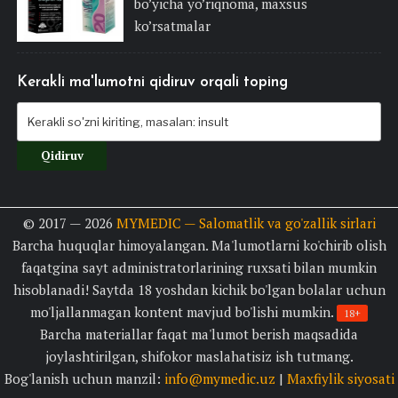
bo’yicha yo’riqnoma, maxsus
ko’rsatmalar
Kerakli ma'lumotni qidiruv orqali toping
© 2017 — 2026
MYMEDIC — Salomatlik va go'zallik sirlari
Barcha huquqlar himoyalangan. Ma'lumotlarni ko'chirib olish
faqatgina sayt administratorlarining ruxsati bilan mumkin
hisoblanadi! Saytda 18 yoshdan kichik bo'lgan bolalar uchun
mo'ljallanmagan kontent mavjud bo'lishi mumkin.
18+
Barcha materiallar faqat ma'lumot berish maqsadida
joylashtirilgan, shifokor maslahatisiz ish tutmang.
Bog'lanish uchun manzil:
info@mymedic.uz
|
Maxfiylik siyosati