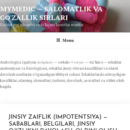
Skip
MYMEDIC — SALOMATLIK VA
to
GO'ZALLIK SIRLARI
content
Barcha eng ishonchli va to'liq ma'lumotlar manbai
Menu
Andrologiya (qad.yun. ἀνδρῐκός — «erkak» + λόγος — «ta’lim») — erkaklar
anatomiyasi va fiziologiyasi, erkaklar jinsiy sferasi kasalliklari va ularni
davolash usullarini o’rganadigan tibbiyot sohasi. Erkaklarlarda uchraydigan
kasalliklar, ularning alomatlari, tashxisi, davolash, asoratlari va oldini olish
haqida.
JINSIY ZAIFLIK (IMPOTENTSIYA) —
SABABLARI, BELGILARI, JINSIY