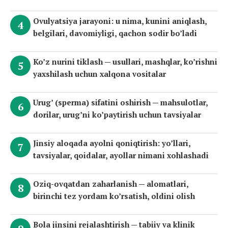
Ovulyatsiya jarayoni: u nima, kunini aniqlash,
belgilari, davomiyligi, qachon sodir bo’ladi
Ko’z nurini tiklash — usullari, mashqlar, ko’rishni
yaxshilash uchun xalqona vositalar
Urug’ (sperma) sifatini oshirish — mahsulotlar,
dorilar, urug’ni ko’paytirish uchun tavsiyalar
Jinsiy aloqada ayolni qoniqtirish: yo’llari,
tavsiyalar, qoidalar, ayollar nimani xohlashadi
Oziq-ovqatdan zaharlanish — alomatlari,
birinchi tez yordam ko’rsatish, oldini olish
Bola jinsini rejalashtirish — tabiiy va klinik