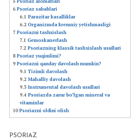
5
Psoriaz alomatlari
6
Psoriaz sabablari
6.1
Parazitar kasalliklar
6.2
Organizmda kremniy yetishmasligi
7
Psoriazni tashxislash
7.1
Gemoskanerlash
7.2
Psoriazning klassik tashxislash usullari
8
Psoriaz yuqimlimi?
9
Psoriazni qanday davolash mumkin?
9.1
Tizimli davolash
9.2
Mahalliy davolash
9.3
Instrumental davolash usullari
9.4
Psoriazda zarur bo’lgan mineral va
vitaminlar
10
Psoriazni oldini olish
PSORIAZ