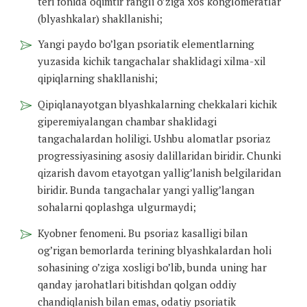
teri fonida oqimtir rangli o’ziga xos konglomeratlar
(blyashkalar) shakllanishi;
Yangi paydo bo’lgan psoriatik elementlarning
yuzasida kichik tangachalar shaklidagi xilma-xil
qipiqlarning shakllanishi;
Qipiqlanayotgan blyashkalarning chekkalari kichik
giperemiyalangan chambar shaklidagi
tangachalardan holiligi. Ushbu alomatlar psoriaz
progressiyasining asosiy dalillaridan biridir. Chunki
qizarish davom etayotgan yallig’lanish belgilaridan
biridir. Bunda tangachalar yangi yallig’langan
sohalarni qoplashga ulgurmaydi;
Kyobner fenomeni. Bu psoriaz kasalligi bilan
og’rigan bemorlarda terining blyashkalardan holi
sohasining o’ziga xosligi bo’lib, bunda uning har
qanday jarohatlari bitishdan qolgan oddiy
chandiqlanish bilan emas, odatiy psoriatik