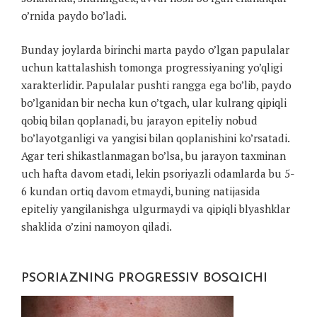
o’rnida paydo bo’ladi.
Bunday joylarda birinchi marta paydo o’lgan papulalar
uchun kattalashish tomonga progressiyaning yo’qligi
xarakterlidir. Papulalar pushti rangga ega bo’lib, paydo
bo’lganidan bir necha kun o’tgach, ular kulrang qipiqli
qobiq bilan qoplanadi, bu jarayon epiteliy nobud
bo’layotganligi va yangisi bilan qoplanishini ko’rsatadi.
Agar teri shikastlanmagan bo’lsa, bu jarayon taxminan
uch hafta davom etadi, lekin psoriyazli odamlarda bu 5-
6 kundan ortiq davom etmaydi, buning natijasida
epiteliy yangilanishga ulgurmaydi va qipiqli blyashklar
shaklida o’zini namoyon qiladi.
PSORIAZNING PROGRESSIV BOSQICHI