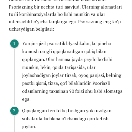
Psoriazning bir nechta turi mavjud. Ularning alomatlari
turli kombinatsiyalarda bo’lishi mumkin va ular
intensivlik bo’yicha farqlarga ega. Psoriazning eng ko’p
uchraydigan belgilari:
Yorqin-qizil psoriatik blyashkalar, ko’pincha
kumush rangli qipiqlanadigan qobiq bilan
qoplangan. Ular hamma joyda paydo bo’lishi
mumkin, lekin, qoida tariqasida, ular
joylashadigan joylar tirsak, oyoq panjasi, belning
pastki qismi, tizza, qo’l bilaklaridir. Psoriazli
odamlarning taxminan 90 foizi shu kabi alomatga
ega.
Qipiqlangan teri to’liq tushgan yoki uzilgan
sohalarda kichkina o’lchamdagi qon ketish
joylari.