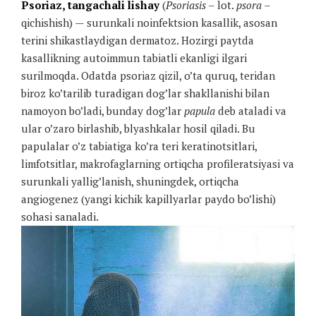
Psoriaz, tangachali lishay
(
Psoriasis
– lot.
psora
–
qichishish) — surunkali noinfektsion kasallik, asosan
terini shikastlaydigan dermatoz. Hozirgi paytda
kasallikning autoimmun tabiatli ekanligi ilgari
surilmoqda. Odatda psoriaz qizil, o’ta quruq, teridan
biroz ko’tarilib turadigan dog’lar shakllanishi bilan
namoyon bo’ladi, bunday dog’lar
papula
deb ataladi va
ular o’zaro birlashib, blyashkalar hosil qiladi. Bu
papulalar o’z tabiatiga ko’ra teri keratinotsitlari,
limfotsitlar, makrofaglarning ortiqcha profileratsiyasi va
surunkali yallig’lanish, shuningdek, ortiqcha
angiogenez (yangi kichik kapillyarlar paydo bo’lishi)
sohasi sanaladi.