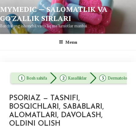
Skip
MYMEDIC — SALOMATLIK VA
to
GO'ZALLIK SIRLARI
content
Barcha eng ishonchli va to'liq ma'lumotlar manbai
Menu
Bosh sahifa
Kasalliklar
Dermatologiya
PSORIAZ — TASNIFI,
BOSQICHLARI, SABABLARI,
ALOMATLARI, DAVOLASH,
OLDINI OLISH