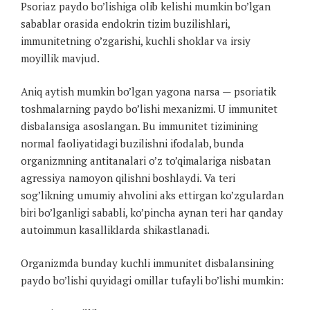
Psoriaz paydo bo’lishiga olib kelishi mumkin bo’lgan
sabablar orasida endokrin tizim buzilishlari,
immunitetning o’zgarishi, kuchli shoklar va irsiy
moyillik mavjud.
Aniq aytish mumkin bo’lgan yagona narsa — psoriatik
toshmalarning paydo bo’lishi mexanizmi. U immunitet
disbalansiga asoslangan. Bu immunitet tizimining
normal faoliyatidagi buzilishni ifodalab, bunda
organizmning antitanalari o’z to’qimalariga nisbatan
agressiya namoyon qilishni boshlaydi. Va teri
sog’likning umumiy ahvolini aks ettirgan ko’zgulardan
biri bo’lganligi sababli, ko’pincha aynan teri har qanday
autoimmun kasalliklarda shikastlanadi.
Organizmda bunday kuchli immunitet disbalansining
paydo bo’lishi quyidagi omillar tufayli bo’lishi mumkin: