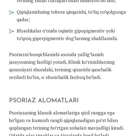
terining radial chiziqlari bilan namoyon bo’ladi;
Qipiqlanishning tobora qisqarishi, to’liq yo’qolgunga
qadar;
Blyashkalar o’rnida oqimtir gipopigmentiv yoki
to’qroq giperpigmentiv dog’larning shakllanishi.
Psoriazni bosqichlanishi asosida yallig’lanish
jarayonining faolligi yotadi. Klinik ko’rinishlarning
qonuniyati shundaki, terining qizarishi qanchalik
sezilarli bo’lsa, u shunchalik faolroq bo’ladi.
PSORIAZ ALOMATLARI
Psoriazaning klassik alomatlariga qizil rangga ega
bo’lgan va kumush rangli qipiqlanadigan po’st bilan
qoplangan terining bo’rtgan sohalari mavjudligi kiradi.
Odatda ular tirsaklar va tizzalarda hosil bo’ladi.