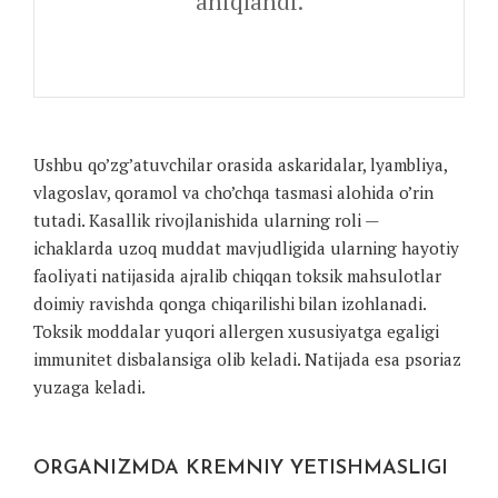
aniqlandi.
Ushbu qo’zg’atuvchilar orasida askaridalar, lyambliya,
vlagoslav, qoramol va cho’chqa tasmasi alohida o’rin
tutadi. Kasallik rivojlanishida ularning roli —
ichaklarda uzoq muddat mavjudligida ularning hayotiy
faoliyati natijasida ajralib chiqqan toksik mahsulotlar
doimiy ravishda qonga chiqarilishi bilan izohlanadi.
Toksik moddalar yuqori allergen xususiyatga egaligi
immunitet disbalansiga olib keladi. Natijada esa psoriaz
yuzaga keladi.
ORGANIZMDA KREMNIY YETISHMASLIGI