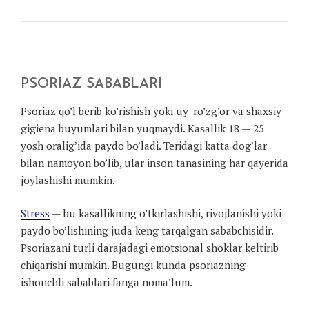
PSORIAZ SABABLARI
Psoriaz qo’l berib ko’rishish yoki uy-ro’zg’or va shaxsiy
gigiena buyumlari bilan yuqmaydi. Kasallik 18 — 25
yosh oralig’ida paydo bo’ladi. Teridagi katta dog’lar
bilan namoyon bo’lib, ular inson tanasining har qayerida
joylashishi mumkin.
Stress
— bu kasallikning o’tkirlashishi, rivojlanishi yoki
paydo bo’lishining juda keng tarqalgan sababchisidir.
Psoriazani turli darajadagi emotsional shoklar keltirib
chiqarishi mumkin. Bugungi kunda psoriazning
ishonchli sabablari fanga noma’lum.