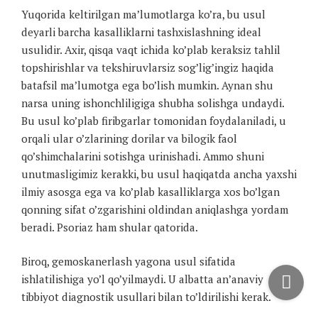
Yuqorida keltirilgan ma’lumotlarga ko’ra, bu usul
deyarli barcha kasalliklarni tashxislashning ideal
usulidir. Axir, qisqa vaqt ichida ko’plab keraksiz tahlil
topshirishlar va tekshiruvlarsiz sog’lig’ingiz haqida
batafsil ma’lumotga ega bo’lish mumkin. Aynan shu
narsa uning ishonchliligiga shubha solishga undaydi.
Bu usul ko’plab firibgarlar tomonidan foydalaniladi, u
orqali ular o’zlarining dorilar va bilogik faol
qo’shimchalarini sotishga urinishadi. Ammo shuni
unutmasligimiz kerakki, bu usul haqiqatda ancha yaxshi
ilmiy asosga ega va ko’plab kasalliklarga xos bo’lgan
qonning sifat o’zgarishini oldindan aniqlashga yordam
beradi. Psoriaz ham shular qatorida.
Biroq, gemoskanerlash yagona usul sifatida
ishlatilishiga yo’l qo’yilmaydi. U albatta an’anaviy
tibbiyot diagnostik usullari bilan to’ldirilishi kerak.