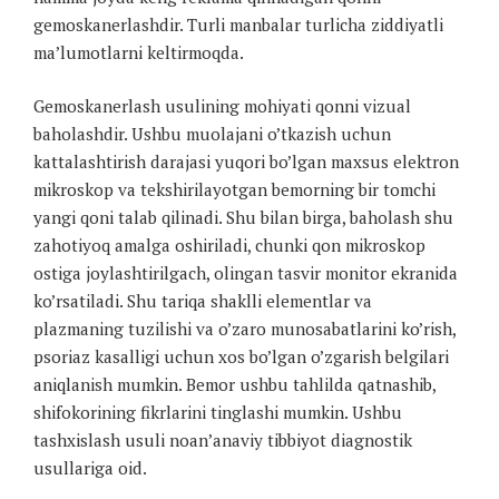
gemoskanerlashdir. Turli manbalar turlicha ziddiyatli
ma’lumotlarni keltirmoqda.
Gemoskanerlash usulining mohiyati qonni vizual
baholashdir. Ushbu muolajani o’tkazish uchun
kattalashtirish darajasi yuqori bo’lgan maxsus elektron
mikroskop va tekshirilayotgan bemorning bir tomchi
yangi qoni talab qilinadi. Shu bilan birga, baholash shu
zahotiyoq amalga oshiriladi, chunki qon mikroskop
ostiga joylashtirilgach, olingan tasvir monitor ekranida
ko’rsatiladi. Shu tariqa shaklli elementlar va
plazmaning tuzilishi va o’zaro munosabatlarini ko’rish,
psoriaz kasalligi uchun xos bo’lgan o’zgarish belgilari
aniqlanish mumkin. Bemor ushbu tahlilda qatnashib,
shifokorining fikrlarini tinglashi mumkin. Ushbu
tashxislash usuli noan’anaviy tibbiyot diagnostik
usullariga oid.