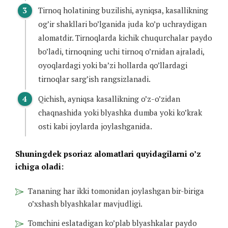
Tirnoq holatining buzilishi, ayniqsa, kasallikning
og’ir shakllari bo’lganida juda ko’p uchraydigan
alomatdir. Tirnoqlarda kichik chuqurchalar paydo
bo’ladi, tirnoqning uchi tirnoq o’rnidan ajraladi,
oyoqlardagi yoki ba’zi hollarda qo’llardagi
tirnoqlar sarg’ish rangsizlanadi.
Qichish, ayniqsa kasallikning o’z-o’zidan
chaqnashida yoki blyashka dumba yoki ko’krak
osti kabi joylarda joylashganida.
Shuningdek psoriaz alomatlari quyidagilarni o’z
ichiga oladi:
Tananing har ikki tomonidan joylashgan bir-biriga
o’xshash blyashkalar mavjudligi.
Tomchini eslatadigan ko’plab blyashkalar paydo