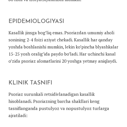
EPIDEMIOLOGIYASI
Kasallik jinsga bog’liq emas. Psoriazdan umumiy aholi
sonining 2-4 foizi aziyat chekadi. Kasallik har qanday
yoshda boshlanishi mumkin, lekin ko’pincha blyashkalar
15-25 yosh oralig’ida paydo bo’ladi. Har uchinchi kasal
o’zida psoriaz alomatlarini 20 yoshga yetmay aniqlaydi.
KLINIK TASNIFI
Psoriaz surunkali retsidivlanadigan kasallik
hisoblanadi. Psoriazning barcha shakllari keng
tasniflanganda pustulyoz va nopustulyoz turlarga
ajratiladi: