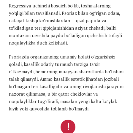
Regressiya uchinchi bosqich bo’lib, toshmalarning
yo’qligi bilan tavsiflanadi. Psoriaz bilan og’rigan odam,
nafaqat tashqi ko’rinishlardan — qizil papula va
to’kiladigan teri qipiqlanishidan aziyat chekadi, balki
muntazam ravishda paydo bo’ladigan qichishish tufayli
noqulaylikka duch kelishadi.
Psoriazda organizmning umumiy holati o’zgarishsiz
qoladi, kasallik odatiy turmush tarziga ta’sir
o’tkazmaydi, bemorning muayyan sharoitlarda bo’lishini
talab qilmaydi. Ammo kasallik estetik jihatdan jozibali
bo’lmagan teri kasalligidir va uning rivojlanishi jarayoni
nazorat qilinmasa, u bir qator cheklovlar va
noqulayliklar tug’diradi, masalan yengi kalta ko’ylak
kiyib yoki quyoshda toblanib bo’lmaydi.