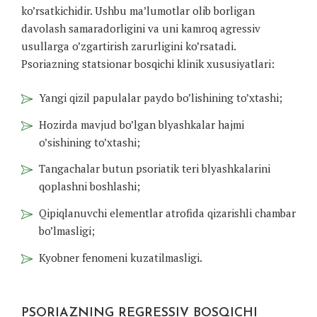
ko’rsatkichidir. Ushbu ma’lumotlar olib borligan
davolash samaradorligini va uni kamroq agressiv
usullarga o’zgartirish zarurligini ko’rsatadi.
Psoriazning statsionar bosqichi klinik xususiyatlari:
Yangi qizil papulalar paydo bo’lishining to’xtashi;
Hozirda mavjud bo’lgan blyashkalar hajmi
o’sishining to’xtashi;
Tangachalar butun psoriatik teri blyashkalarini
qoplashni boshlashi;
Qipiqlanuvchi elementlar atrofida qizarishli chambar
bo’lmasligi;
Kyobner fenomeni kuzatilmasligi.
PSORIAZNING REGRESSIV BOSQICHI