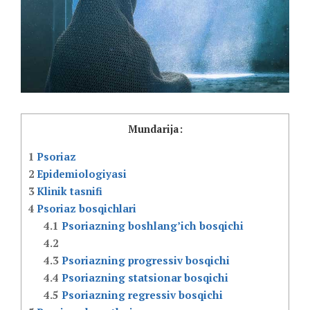
Mundarija:
1
Psoriaz
2
Epidemiologiyasi
3
Klinik tasnifi
4
Psoriaz bosqichlari
4.1
Psoriazning boshlang’ich bosqichi
4.2
4.3
Psoriazning progressiv bosqichi
4.4
Psoriazning statsionar bosqichi
4.5
Psoriazning regressiv bosqichi