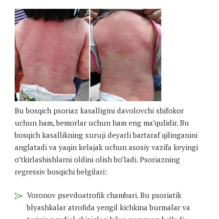
Bu bosqich psoriaz kasalligini davolovchi shifokor
uchun ham, bemorlar uchun ham eng ma’qulidir. Bu
bosqich kasallikning xuruji deyarli bartaraf qilinganini
anglatadi va yaqin kelajak uchun asosiy vazifa keyingi
o’tkirlashishlarni oldini olish bo’ladi. Psoriazning
regressiv bosqichi belgilari:
Voronov psevdoatrofik chambari. Bu psoriatik
blyashkalar atrofida yengil kichkina burmalar va