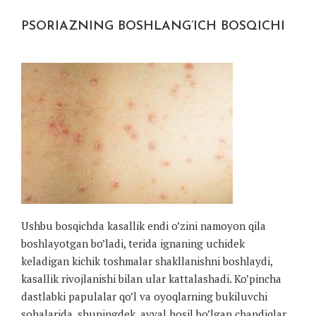
PSORIAZNING BOSHLANG’ICH BOSQICHI
Ushbu bosqichda kasallik endi o’zini namoyon qila
boshlayotgan bo’ladi, terida ignaning uchidek
keladigan kichik toshmalar shakllanishni boshlaydi,
kasallik rivojlanishi bilan ular kattalashadi. Ko’pincha
dastlabki papulalar qo’l va oyoqlarning bukiluvchi
sohalarida, shuningdek, avval hosil bo’lgan chandiqlar