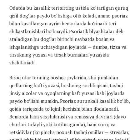
Odatda bu kasallik teri sirting ustida ko’tarilgan quruq
qizil dog’lar paydo bo’lishiga olib keladi, ammo psoriaz
bilan kasallangan ayrim bemorlarda ko’rinarli teri
shikastlanishlari bo’lmaydi. Psoriatik blyashkalar deb
ataladigan bu dog’lar birinchi navbatda bosim va
ishqalanishga uchraydigan joylarda — dumba, tizza va
tirsakning yuzasi va tirsak burmalari yuzasida
shakllanadi.
Biroq ular terining boshqa joylarida, shu jumladan
qo’llarning kafti yuzasi, boshning sochli qismi, tashqi
jinsiy a’zolar va oyoqlarning kaft yuzasi kabi joylarda
paydo bo’lishi mumkin. Psoriaz surunkali kasallik bo’lib,
qoida tariqasida to’lqinli kechishi bilan ifodalanadi.
Bemorda ham yaxshilanish va remissiya davrlari (davo
chorlari tufayli yoki kutilmaganda), ham xuruj va
retsidivlar (ko’pincha noxush tashqi omillar — stresslar,
spirtli ichimliklarni iste’mol qilish tufayli yuzaga keladi)