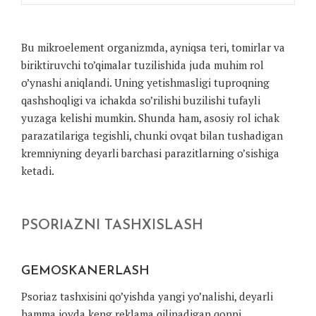
Bu mikroelement organizmda, ayniqsa teri, tomirlar va
biriktiruvchi to’qimalar tuzilishida juda muhim rol
o’ynashi aniqlandi. Uning yetishmasligi tuproqning
qashshoqligi va ichakda so’rilishi buzilishi tufayli
yuzaga kelishi mumkin. Shunda ham, asosiy rol ichak
parazatilariga tegishli, chunki ovqat bilan tushadigan
kremniyning deyarli barchasi parazitlarning o’sishiga
ketadi.
PSORIAZNI TASHXISLASH
GEMOSKANERLASH
Psoriaz tashxisini qo’yishda yangi yo’nalishi, deyarli
hamma joyda keng reklama qilinadigan qonni