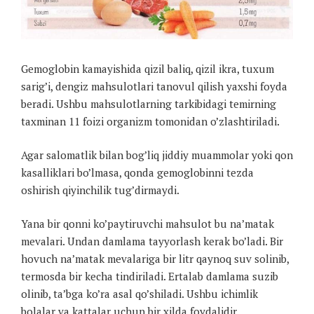
Gemoglobin kamayishida qizil baliq, qizil ikra, tuxum
sarig’i, dengiz mahsulotlari tanovul qilish yaxshi foyda
beradi. Ushbu mahsulotlarning tarkibidagi temirning
taxminan 11 foizi organizm tomonidan o’zlashtiriladi.
Agar salomatlik bilan bog’liq jiddiy muammolar yoki qon
kasalliklari bo’lmasa, qonda gemoglobinni tezda
oshirish qiyinchilik tug’dirmaydi.
Yana bir qonni ko’paytiruvchi mahsulot bu na’matak
mevalari. Undan damlama tayyorlash kerak bo’ladi. Bir
hovuch na’matak mevalariga bir litr qaynoq suv solinib,
termosda bir kecha tindiriladi. Ertalab damlama suzib
olinib, ta’bga ko’ra asal qo’shiladi. Ushbu ichimlik
bolalar va kattalar uchun bir xilda foydalidir.