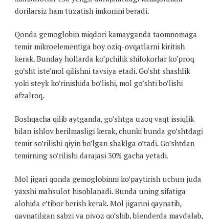
dorilarsiz ham tuzatish imkonini beradi.
Qonda gemoglobin miqdori kamayganda taomnomaga
temir mikroelementiga boy oziq-ovqatlarni kiritish
kerak. Bunday hollarda ko’pchilik shifokorlar ko’proq
go’sht iste’mol qilishni tavsiya etadi. Go’sht shashlik
yoki steyk ko’rinishida bo’lishi, mol go’shti bo’lishi
afzalroq.
Boshqacha qilib aytganda, go’shtga uzoq vaqt issiqlik
bilan ishlov berilmasligi kerak, chunki bunda go’shtdagi
temir so’rilishi qiyin bo’lgan shaklga o’tadi. Go’shtdan
temirning so’rilishi darajasi 30% gacha yetadi.
Mol jigari qonda gemoglobinni ko’paytirish uchun juda
yaxshi mahsulot hisoblanadi. Bunda uning sifatiga
alohida e’tibor berish kerak. Mol jigarini qaynatib,
qaynatilgan sabzi va piyoz qo’shib, blenderda maydalab,