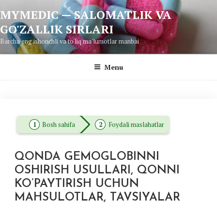
Skip
MYMEDIC — SALOMATLIK VA
to
GO'ZALLIK SIRLARI
content
Barcha eng ishonchli va to'liq ma'lumotlar manbai
Menu
Bosh sahifa
Foydali maslahatlar
QONDA GEMOGLOBINNI
OSHIRISH USULLARI, QONNI
KO’PAYTIRISH UCHUN
MAHSULOTLAR, TAVSIYALAR