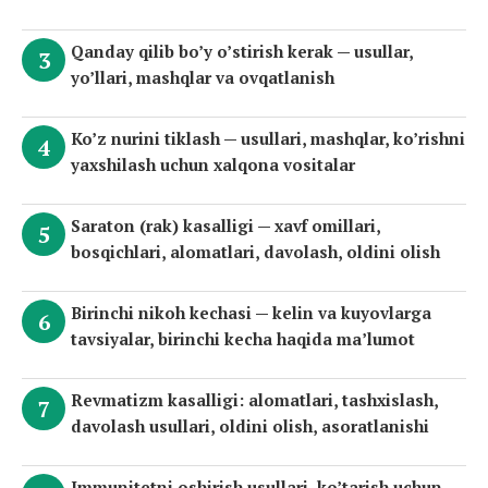
Qanday qilib bo’y o’stirish kerak — usullar,
yo’llari, mashqlar va ovqatlanish
Ko’z nurini tiklash — usullari, mashqlar, ko’rishni
yaxshilash uchun xalqona vositalar
Saraton (rak) kasalligi — xavf omillari,
bosqichlari, alomatlari, davolash, oldini olish
Birinchi nikoh kechasi — kelin va kuyovlarga
tavsiyalar, birinchi kecha haqida ma’lumot
Revmatizm kasalligi: alomatlari, tashxislash,
davolash usullari, oldini olish, asoratlanishi
Immunitetni oshirish usullari, ko’tarish uchun