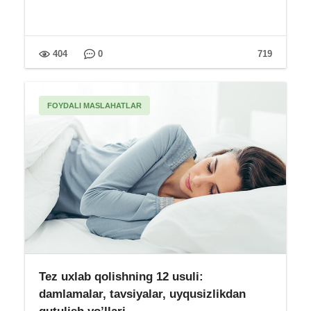
404
0
719
FOYDALI MASLAHATLAR
Tez uxlab qolishning 12 usuli:
damlamalar, tavsiyalar, uyqusizlikdan