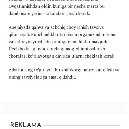
Ovqatlanishdan oldin kuniga bir necha marta bu
damlamani yarim stakandan ichish kerak.
Anemiyada qahva va achchiq choy ichish tavsiya
qilinmaydi. Bu ichimliklar tarkibida orgamizmdan temir
va kaltsiyni yuvib chiqaradigan moddalar mavjudd.
Hech bo’lmaganda, qonda gemoglobinni oshirish
choralari ko’rilayotgan davrida ularni cheklash kerak.
Albatta, eng to’g’ri yo’l bu shifokorga murojaat qilish va
uning tavsiyalariga amal qilishdir.
REKLAMA