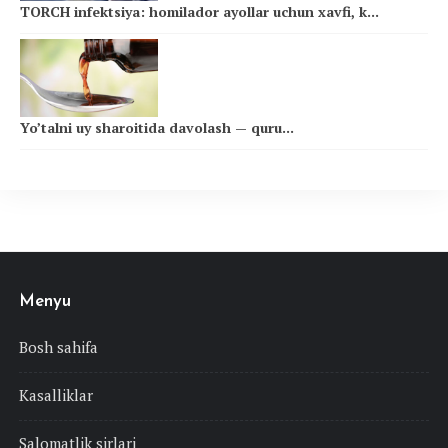
TORCH infektsiya: homilador ayollar uchun xavfi, k...
Yo’talni uy sharoitida davolash — quru...
Menyu
Bosh sahifa
Kasalliklar
Salomatlik sirlari