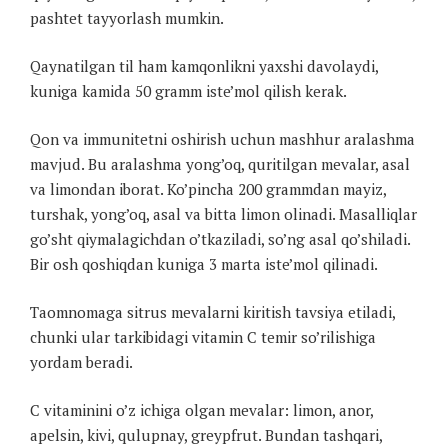
pashtet tayyorlash mumkin.
Qaynatilgan til ham kamqonlikni yaxshi davolaydi,
kuniga kamida 50 gramm iste’mol qilish kerak.
Qon va immunitetni oshirish uchun mashhur aralashma
mavjud. Bu aralashma yong’oq, quritilgan mevalar, asal
va limondan iborat. Ko’pincha 200 grammdan mayiz,
turshak, yong’oq, asal va bitta limon olinadi. Masalliqlar
go’sht qiymalagichdan o’tkaziladi, so’ng asal qo’shiladi.
Bir osh qoshiqdan kuniga 3 marta iste’mol qilinadi.
Taomnomaga sitrus mevalarni kiritish tavsiya etiladi,
chunki ular tarkibidagi vitamin C temir so’rilishiga
yordam beradi.
C vitaminini o’z ichiga olgan mevalar: limon, anor,
apelsin, kivi, qulupnay, greypfrut. Bundan tashqari,