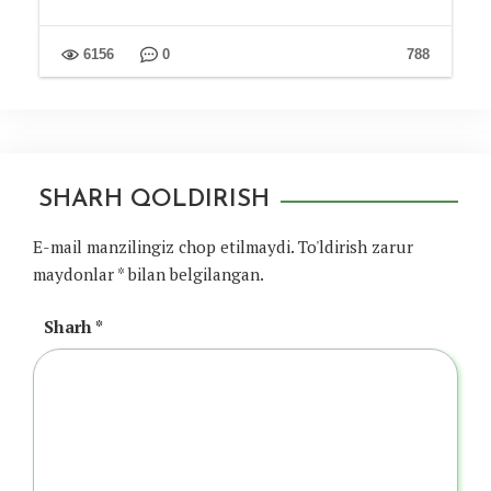
6156
0
788
SHARH QOLDIRISH
E-mail manzilingiz chop etilmaydi.
To'ldirish zarur
maydonlar
*
bilan belgilangan.
Sharh
*