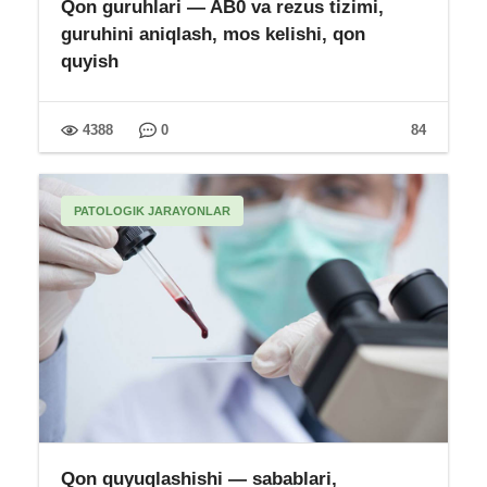
Qon guruhlari — AB0 va rezus tizimi,
guruhini aniqlash, mos kelishi, qon
quyish
4388
0
84
PATOLOGIK JARAYONLAR
Qon quyuqlashishi — sabablari,