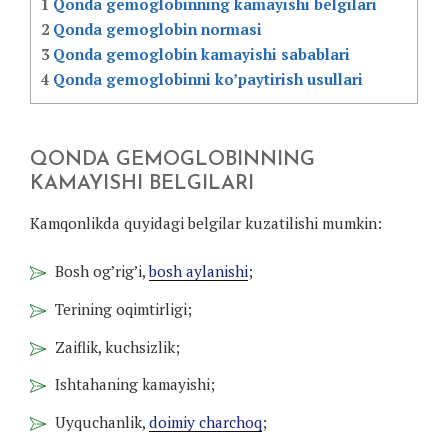
1
Qonda gemoglobinning kamayishi belgilari
2
Qonda gemoglobin normasi
3
Qonda gemoglobin kamayishi sabablari
4
Qonda gemoglobinni ko’paytirish usullari
QONDA GEMOGLOBINNING
KAMAYISHI BELGILARI
Kamqonlikda quyidagi belgilar kuzatilishi mumkin:
Bosh og’rig’i,
bosh aylanishi
;
Terining oqimtirligi;
Zaiflik, kuchsizlik;
Ishtahaning kamayishi;
Uyquchanlik,
doimiy charchoq
;