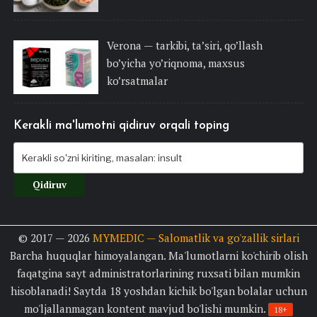
Verona — tarkibi, ta’siri, qo’llash
bo’yicha yo’riqnoma, maxsus
ko’rsatmalar
Kerakli ma'lumotni qidiruv orqali toping
© 2017 — 2026
MYMEDIC — Salomatlik va go'zallik sirlari
Barcha huquqlar himoyalangan. Ma'lumotlarni ko'chirib olish
faqatgina sayt administratorlarining ruxsati bilan mumkin
hisoblanadi! Saytda 18 yoshdan kichik bo'lgan bolalar uchun
mo'ljallanmagan kontent mavjud bo'lishi mumkin.
18+