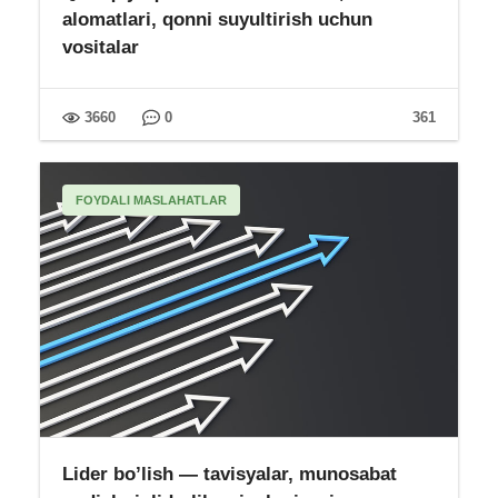
alomatlari, qonni suyultirish uchun
vositalar
3660
0
361
FOYDALI MASLAHATLAR
Lider bo’lish — tavisyalar, munosabat