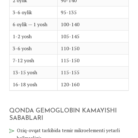
2 oylik
90-140
3-6 oylik
95-135
6 oylik — 1 yosh
100-140
1-2 yosh
105-145
3-6 yosh
110-150
7-12 yosh
115-150
13-15 yosh
115-155
16-18 yosh
120-160
QONDA GEMOGLOBIN KAMAYISHI
SABABLARI
Oziq-ovqat tarkibida temir mikroelementi yetarli
bo’lmasligi;