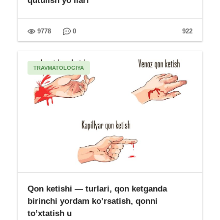
qutulish yo’llari
9778
0
922
TRAVMATOLOGIYA
Qon ketishi — turlari, qon ketganda
birinchi yordam ko’rsatish, qonni
to’xtatish u