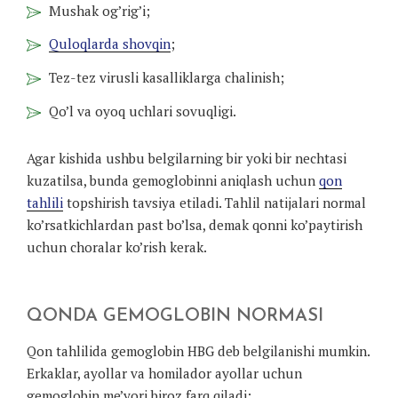
Mushak og’rig’i;
Quloqlarda shovqin
;
Tez-tez virusli kasalliklarga chalinish;
Qo’l va oyoq uchlari sovuqligi.
Agar kishida ushbu belgilarning bir yoki bir nechtasi
kuzatilsa, bunda gemoglobinni aniqlash uchun
qon
tahlili
topshirish tavsiya etiladi. Tahlil natijalari normal
ko’rsatkichlardan past bo’lsa, demak qonni ko’paytirish
uchun choralar ko’rish kerak.
QONDA GEMOGLOBIN NORMASI
Qon tahlilida gemoglobin HBG deb belgilanishi mumkin.
Erkaklar, ayollar va homilador ayollar uchun
gemoglobin me’yori biroz farq qiladi: