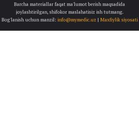
Barcha materiallar faqat ma'lumot berish maqsadida
joylashtirilgan, shifokor maslahatisiz ish tutmang.
Bog'lanish uchun manzil:
info@mymedic.uz
|
Maxfiylik siyosati