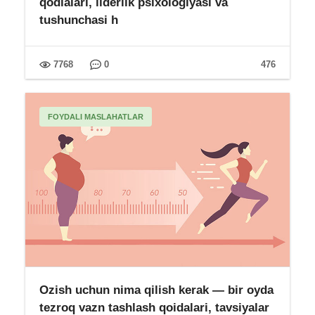
qodialari, liderlik psixologiyasi va
tushunchasi h
7768
0
476
FOYDALI MASLAHATLAR
Ozish uchun nima qilish kerak — bir oyda
tezroq vazn tashlash qoidalari, tavsiyalar