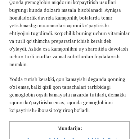
Qonda gemoglobin miqdorini ko’paytirish usullari
bugungi kunda dolzarb masala hisoblanadi. Ayniqsa
homiladorlik davrida kamqonlik, bolalarda temir
yetishmasligi muammolari «qonni ko’paytirish»
ehtiyojini tug’diradi. Ko’pchilik buning uchun vitaminlar
va turli qo’shimcha preparatlar ichish kerak deb
o’ylaydi. Aslida esa kamqonlikni uy sharoitida davolash
uchun turli usullar va mahsulotlardan foydalanish
mumkin.
Yodda tutish kerakki, qon kamayishi deganda qonning
o’zi emas, balki qizil qon tanachalari tarkibidagi
gemoglobin oqsili kamayishi nazarda tutiladi, demakki
«qonni ko’paytirish» emas, «qonda gemoglobinni
ko’paytirish» iborasi to’g’riroq bo’ladi.
Mundarija: