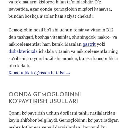
va to’qimalarni kislorod bilan ta’minlashdir. O’z
navbatida, agar qonda gemoglobin miqdori kamaysa,
bundan boshqa a’zolar ham aziyat chekadi.
Gemoglobin hosil bo’lishi uchun temir va vitamin B12
dan tashqari, boshqa vitaminlar, shuningdek, makro- va
mikroelementlar ham kerak. Masalan
gastrit
yoki
disbakteriozda
ichakda vitamin va mikroelementlarning
so’rilishi jarayoni buzilishi mumkin, bu esa kamqonlikka
olib keladi.
Kamqonlik to’g’risida batafsil→
QONDA GEMOGLOBINNI
KO’PAYTIRISH USULLARI
Qonni ko’paytirish uchun dorilarni tahlil natijalaridan
keyin shifokor belgilaydi. Gemoglobinni ko’paytiradigan
mahsulotlar esa yengil darajalardagi kamqonlikni