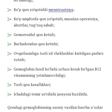
Ko’p qon yo’qotishli
menstruatsiya
;
Ko’p miqdorda qon yo’qotish, masalan operatsiya,
abortlar, tug’ruq sabab;
Gemorroidal qon ketish;
Bachadondan qon ketishi;
Ovqatlanishga turli xil cheklashlar kiritilgan parhez
tutish;
Gemoglobin hosil bo’lishi uchun kerak bo’lgan B12
vitaminining yetishmovchiligi;
Turli qon kasalliklari;
Ichakdagi temir so’rilishi jarayoni buzilishi.
Qondagi gemoglobinning asosiy vazifasi barcha a’zolar