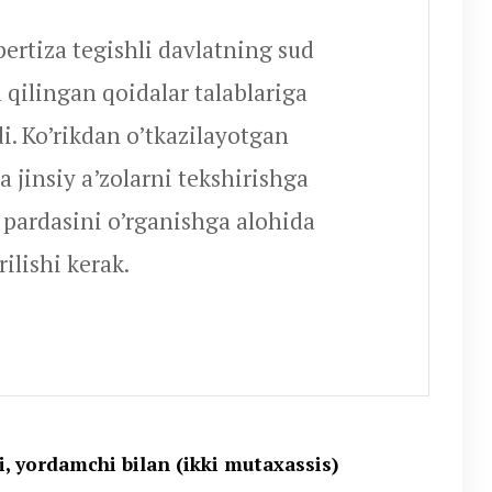
pertiza tegishli davlatning sud
qilingan qoidalar talablariga
i. Ko’rikdan o’tkazilayotgan
 jinsiy a’zolarni tekshirishga
 pardasini o’rganishga alohida
rilishi kerak.
i, yordamchi bilan (ikki mutaxassis)