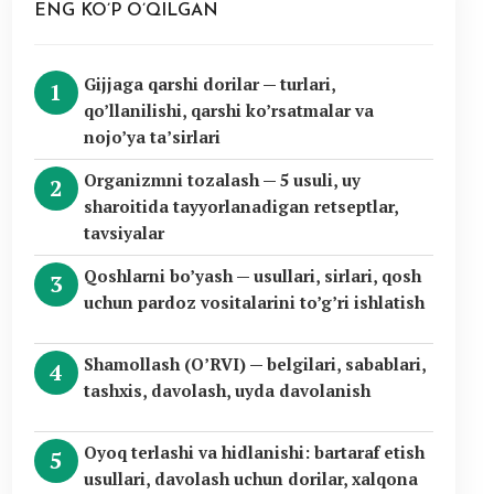
ENG KO’P O’QILGAN
Gijjaga qarshi dorilar — turlari,
qo’llanilishi, qarshi ko’rsatmalar va
nojo’ya ta’sirlari
Organizmni tozalash — 5 usuli, uy
sharoitida tayyorlanadigan retseptlar,
tavsiyalar
Qoshlarni bo’yash — usullari, sirlari, qosh
uchun pardoz vositalarini to’g’ri ishlatish
Shamollash (O’RVI) — belgilari, sabablari,
tashxis, davolash, uyda davolanish
Oyoq terlashi va hidlanishi: bartaraf etish
usullari, davolash uchun dorilar, xalqona