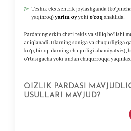
Teshik ekstsentrik joylashganda (ko’pincha
yaqinroq)
yarim oy
yoki
o’roq
shaklida.
Pardaning erkin cheti tekis va silliq bo’lishi 
aniqlanadi. Ularning soniga va chuqurligiga q
ko’p, biroq ularning chuqurligi ahamiyatsiz),
o’rtasigacha yoki undan chuqurroqqa yaqinlash
QIZLIK PARDASI MAVJUDLI
USULLARI MAVJUD?