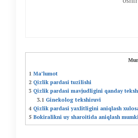
oshir
Mun
1
Ma’lumot
2
Qizlik pardasi tuzilishi
3
Qizlik pardasi mavjudligini qanday teksh
3.1
Ginekolog tekshiruvi
4
Qizlik pardasi yaxlitligini aniqlash xulos
5
Bokiralikni uy sharoitida aniqlash mumk