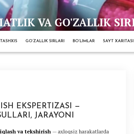
TLIK VA GO'ZALLIK SIR
bai
TASHXIS
GO’ZALLIK SIRLARI
BO’LIMLAR
SAYT XARITASI
ISH EKSPERTIZASI —
ULLARI, JARAYONI
niqlash va tekshirish
— axloqsiz harakatlarda