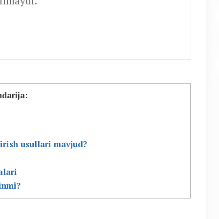
ilmaydi.
darija:
irish usullari mavjud?
alari
inmi?