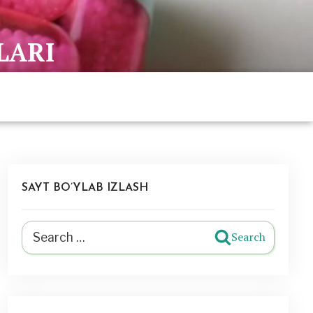
LARI
SAYT BO’YLAB IZLASH
Search
Search
for: