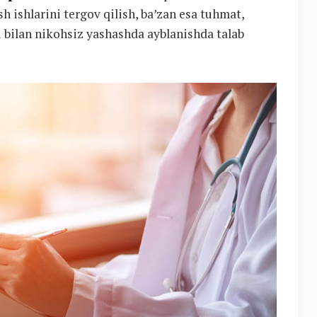
sh ishlarini tergov qilish, ba’zan esa tuhmat,
i bilan nikohsiz yashashda ayblanishda talab