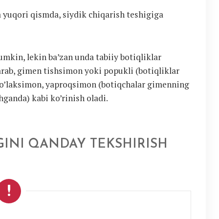
 yuqori qismda, siydik chiqarish teshigiga
mumkin, lekin ba’zan unda tabiiy botiqliklar
arab, gimen tishsimon yoki popukli (botiqliklar
 bo’laksimon, yaproqsimon (botiqchalar gimenning
ganda) kabi ko’rinish oladi.
GINI QANDAY TEKSHIRISH