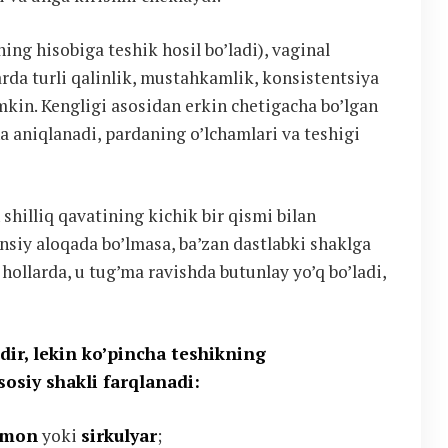
ning hisobiga teshik hosil bo’ladi), vaginal
 Parda turli qalinlik, mustahkamlik, konsistentsiya
mkin. Kengligi asosidan erkin chetigacha bo’lgan
a aniqlanadi, pardaning o’lchamlari va teshigi
 shilliq qavatining kichik bir qismi bilan
nsiy aloqada bo’lmasa, ba’zan dastlabki shaklga
ollarda, u tug’ma ravishda butunlay yo’q bo’ladi,
ldir, lekin ko’pincha teshikning
sosiy shakli farqlanadi:
imon
yoki
sirkulyar
;