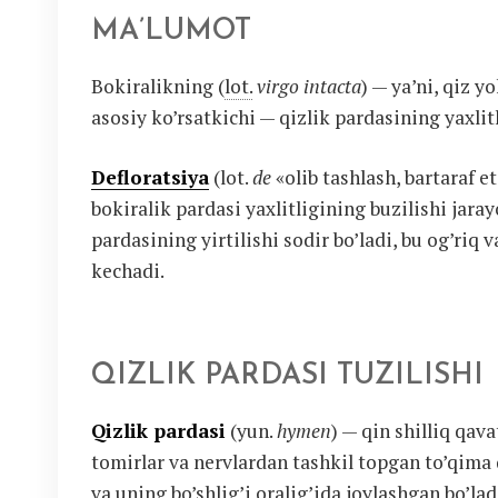
MA’LUMOT
Bokiralikning (
lot.
virgo intacta
) — ya’ni, qiz y
asosiy ko’rsatkichi — qizlik pardasining yaxlit
Defloratsiya
(lot.
de
«olib tashlash, bartaraf e
bokiralik pardasi yaxlitligining buzilishi jaray
pardasining yirtilishi sodir bo’ladi, bu og’riq
kechadi.
QIZLIK PARDASI TUZILISHI
Qizlik pardasi
(yun.
hymen
) — qin shilliq qava
tomirlar va nervlardan tashkil topgan to’qima q
va uning bo’shlig’i oralig’ida joylashgan bo’la