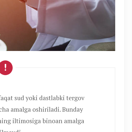
faqat sud yoki dastlabki tergov
icha amalga oshiriladi. Bunday
rning iltimosiga binoan amalga