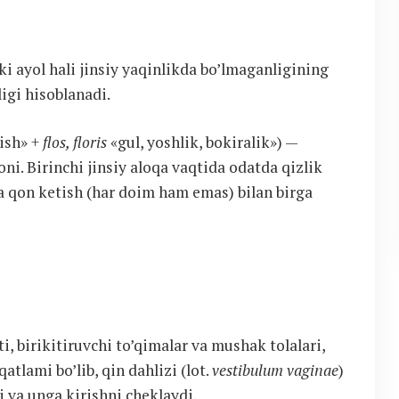
oki ayol hali jinsiy yaqinlikda bo’lmaganligining
ligi hisoblanadi.
tish» +
flos, floris
«gul, yoshlik, bokiralik») —
oni. Birinchi jinsiy aloqa vaqtida odatda qizlik
 va qon ketish (har doim ham emas) bilan birga
ti, birikitiruvchi to’qimalar va mushak tolalari,
atlami bo’lib, qin dahlizi (lot.
vestibulum vaginae
)
di va unga kirishni cheklaydi.