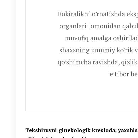
Bokiralikni o’rnatishda eks
organlari tomonidan qabul 
muvofiq amalga oshirilad
shaxsning umumiy ko’rik va
qo’shimcha ravishda, qizlik
e’tibor be
Tekshiruvni ginekologik kresloda, yaxshis