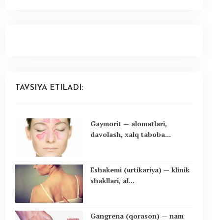
TAVSIYA ETILADI:
Gaymorit — alomatlari,
davolash, xalq taboba...
Eshakemi (urtikariya) — klinik
shakllari, al...
Gangrena (qorason) — nam