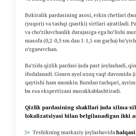
Bokiralik pardasining asosi, erkin chetlari (bu
(yuqori) va tashqi (pastki) sirtlari ajratiladi.
va cho’ziluvchanlik darajasiga ega bo’lishi mu
masofa (0,2-0,3 sm dan 1-1,5 sm gacha) bo’yich
o’zgaruvchan.
Ba’zida qizlik pardasi juda past joylashadi, qin
ifodalanadi. Gimen ayol uzoq vaqt davomida ji
qaytishi ham mumkin. Bundan tashqari, ayrim h
bu esa ekspertizani murakkablashtiradi.
Qizlik pardasining shakllari juda xilma-xi
lokalizatsiyasi bilan belgilanadigan ikki a
Teshikning markaziy joylashuvida
halqas