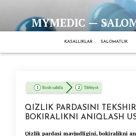
Skip
to
MYMEDIC — SALOMA
content
Barcha eng ishonchli va to'liq ma'lumotlar man
KASALLIKLAR
SALOMATLIK
Bosh sahifa
Tibbiyot
QIZLIK PARDASINI TEKSHIR
BOKIRALIKNI ANIQLASH US
Qizlik pardasi mavjudligini, bokiralikni a