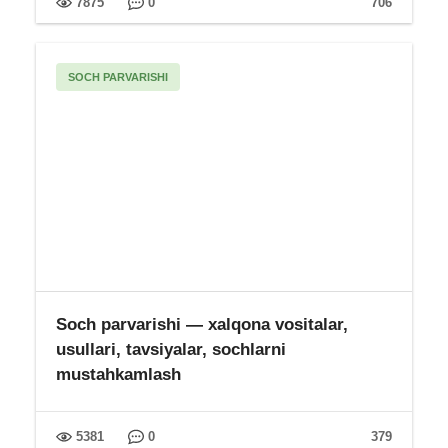
Erkak va ayollarda sifilis (zaxm): alomatlari, tas...
Varikotsele — sabablari, turlari, alomatlari...
Temir tanqisligi anemiyasi (TTA) — sabablari...
Bel og’rig’i — sabablari, davola...