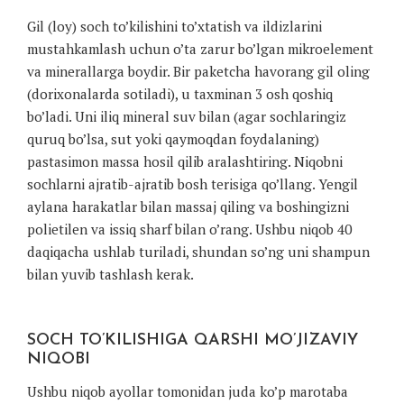
Gil (loy) soch to’kilishini to’xtatish va ildizlarini
mustahkamlash uchun o’ta zarur bo’lgan mikroelement
va minerallarga boydir. Bir paketcha havorang gil oling
(dorixonalarda sotiladi), u taxminan 3 osh qoshiq
bo’ladi. Uni iliq mineral suv bilan (agar sochlaringiz
quruq bo’lsa, sut yoki qaymoqdan foydalaning)
pastasimon massa hosil qilib aralashtiring. Niqobni
sochlarni ajratib-ajratib bosh terisiga qo’llang. Yengil
aylana harakatlar bilan massaj qiling va boshingizni
polietilen va issiq sharf bilan o’rang. Ushbu niqob 40
daqiqacha ushlab turiladi, shundan so’ng uni shampun
bilan yuvib tashlash kerak.
SOCH TO’KILISHIGA QARSHI MO’JIZAVIY
NIQOBI
Ushbu niqob ayollar tomonidan juda ko’p marotaba