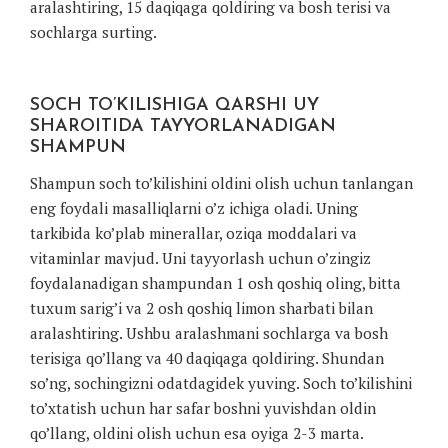
aralashtiring, 15 daqiqaga qoldiring va bosh terisi va
sochlarga surting.
SOCH TO’KILISHIGA QARSHI UY
SHAROITIDA TAYYORLANADIGAN
SHAMPUN
Shampun soch to’kilishini oldini olish uchun tanlangan
eng foydali masalliqlarni o’z ichiga oladi. Uning
tarkibida ko’plab minerallar, oziqa moddalari va
vitaminlar mavjud. Uni tayyorlash uchun o’zingiz
foydalanadigan shampundan 1 osh qoshiq oling, bitta
tuxum sarig’i va 2 osh qoshiq limon sharbati bilan
aralashtiring. Ushbu aralashmani sochlarga va bosh
terisiga qo’llang va 40 daqiqaga qoldiring. Shundan
so’ng, sochingizni odatdagidek yuving. Soch to’kilishini
to’xtatish uchun har safar boshni yuvishdan oldin
qo’llang, oldini olish uchun esa oyiga 2-3 marta.