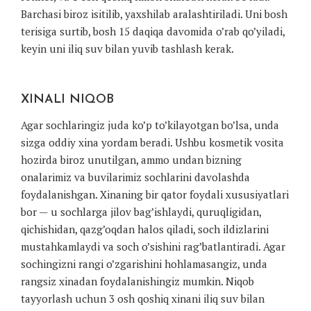
Barchasi biroz isitilib, yaxshilab aralashtiriladi. Uni bosh
terisiga surtib, bosh 15 daqiqa davomida o’rab qo’yiladi,
keyin uni iliq suv bilan yuvib tashlash kerak.
XINALI NIQOB
Agar sochlaringiz juda ko’p to’kilayotgan bo’lsa, unda
sizga oddiy xina yordam beradi. Ushbu kosmetik vosita
hozirda biroz unutilgan, ammo undan bizning
onalarimiz va buvilarimiz sochlarini davolashda
foydalanishgan. Xinaning bir qator foydali xususiyatlari
bor — u sochlarga jilov bag’ishlaydi, quruqligidan,
qichishidan, qazg’oqdan halos qiladi, soch ildizlarini
mustahkamlaydi va soch o’sishini rag’batlantiradi. Agar
sochingizni rangi o’zgarishini hohlamasangiz, unda
rangsiz xinadan foydalanishingiz mumkin. Niqob
tayyorlash uchun 3 osh qoshiq xinani iliq suv bilan