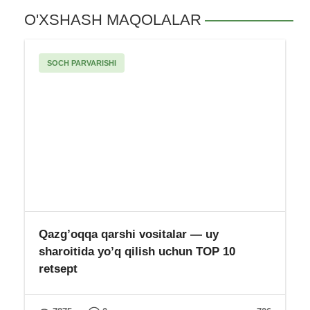
tabobati
Gripp — alomatlari, shakllari, sabablari,
tashxislash, davolash va oldini olish
TAVSIYA ETILADI: