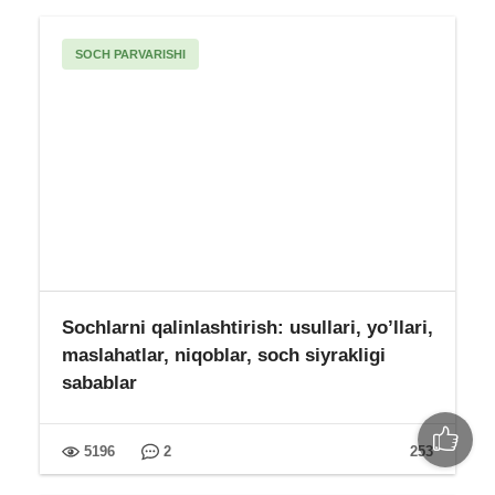
Tashxis
Sayt xaritasi
So'nggi maqolalar
D vitamini yetishmovchiligi
Yod tanqisligi: sabablari, belgilari,
davolash va oldini olish usullari
Verona — tarkibi, ta’siri, qo’llash
bo’yicha yo’riqnoma, maxsus