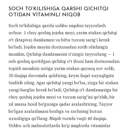
SOCH TO’KILISHIGA QARSHI QICHITQI
O’TIDAN VITAMINLI NIQOB
Soch to’kilishiga qarshi ushbu niqobni tayyorlash
uchun 1 choy qoshiq jojoba moyi, yarim stakan qichitqi
o’t (krapiva) damlamasi va bitta tuxum sarig’i kerak
bo’ladi. Jojoba moyini dorixonadan sotib olishingiz
mumkin. Qichitqi damlamasini o’zingiz tayyorlang — 1
osh qoshiq quritilgan qichitqi o’t (buni ham dorixonadan
topish mumkin) ustiga yarim stakan qaynoq suv solib,
30 daqiqa davomida qoldiring, keyin faqat suyuqligini
tindirib oling. Agar qichitqi yangi bo’lsa, sizga bir stakan
yangi barglar kerak bo’ladi. Qichitqi o’t damlamasiga bir
choy qoshiq jojoba moyi va tuxum sarig’ini qo’shib, bir
xil massa hosil bo’guniga qadar aralashtiring. Tayyor
bo’lgan aralashmani boshga va sochning butun
uzunligiga qo’llang. Niqob turishi vaqti 40 daqiqa.
Ushbu uch mahsulotlarda ko’p miqdorda vitaminlar