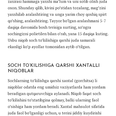
zaxirasi hammaga yaxshi ma’lum va uni sotib olish juda
oson. Shunday qilib, kivini po’stidan tozalang, mag’zini
yaxshilab aralashtiring va unga yarim choy qoshiq spirt
qo’shing, aralashtiring. Tayyor bo’lgan aralashmani 5-7
daqiqa davomida bosh terisiga surting, so’ngra
sochingizni polietilen bilan o’rab, yana 15 daqiqa kuting.
Usbu niqob soch to’kilishiga qarshi juda samarali
ekanligi ko’p ayollar tomonidan aytib o’tilgan.
SOCH TO’KILISHIGA QARSHI XANTALLI
NIQOBLAR
Sochlarning to’kilishga qarshi xantal (gorchitsa) li
niqoblar odatda eng umidsiz vaziyatlarda ham yordam
beradigan qutqaruvchiga aylanadi. Niqob faqat soch
to’kilishini to’xtatibgina qolmay, balki ularning faol
o’sishiga ham yordam beradi. Xantal mahsulot sifatida
juda faol bo’lganligi uchun, u terini jiddiy kuydirishi