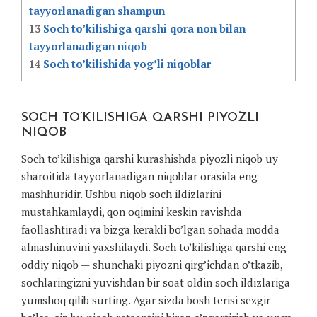
tayyorlanadigan shampun
13
Soch to’kilishiga qarshi qora non bilan
tayyorlanadigan niqob
14
Soch to’kilishida yog’li niqoblar
SOCH TO’KILISHIGA QARSHI PIYOZLI
NIQOB
Soch to’kilishiga qarshi kurashishda piyozli niqob uy
sharoitida tayyorlanadigan niqoblar orasida eng
mashhuridir. Ushbu niqob soch ildizlarini
mustahkamlaydi, qon oqimini keskin ravishda
faollashtiradi va bizga kerakli bo’lgan sohada modda
almashinuvini yaxshilaydi. Soch to’kilishiga qarshi eng
oddiy niqob — shunchaki piyozni qirg’ichdan o’tkazib,
sochlaringizni yuvishdan bir soat oldin soch ildizlariga
yumshoq qilib surting. Agar sizda bosh terisi sezgir