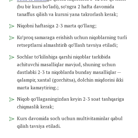
(bu bir kurs bo’ladi), so’ngra 2 hafta davomida
tanaffus qilish va kursni yana takrorlash kerak;
Niqobni haftasiga 2-3 marta qo’llang;
Ko’proq samaraga erishish uchun niqoblarning turli
retseptlarni almashtirib qo’llash tavsiya etiladi;
Sochlar to’kilishiga qarshi niqoblar tarkibida
achituvchi masalliqlar mavjud, shuning uchun
dastlabki 2-3 ta niqoblarda bunday masalliqlar —
qalampir, xantal (gorchitsa), dolchin miqdorini ikki
marta kamaytiring.;
Niqob qo’llaganingizdan keyin 2-3 soat tashqariga
chiqmaslik kerak;
Kurs davomida soch uchun multivitaminlar qabul
qilish tavsiya etiladi.