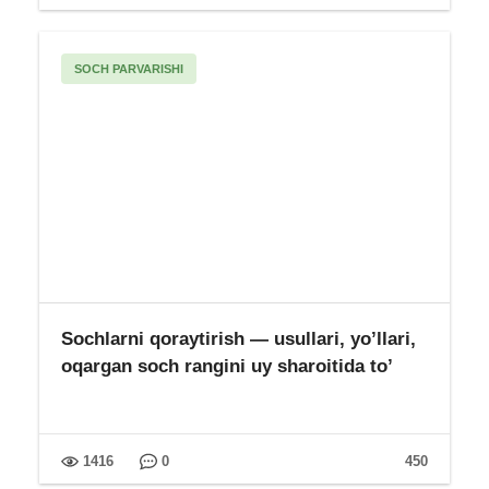
Qizlar bilan tanishish — usullari, sirlari, ...
Menyu
Bosh sahifa
Kasalliklar
Salomatlik sirlari
Go'zallik sirlari
Foydali maslahatlar