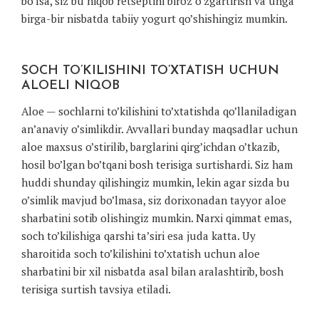
bo’lsa, siz bu niqob retseptini biroz o’zgartirish va unga
birga-bir nisbatda tabiiy yogurt qo’shishingiz mumkin.
SOCH TO’KILISHINI TO’XTATISH UCHUN
ALOELI NIQOB
Aloe — sochlarni to’kilishini to’xtatishda qo’llaniladigan
an’anaviy o’simlikdir. Avvallari bunday maqsadlar uchun
aloe maxsus o’stirilib, barglarini qirg’ichdan o’tkazib,
hosil bo’lgan bo’tqani bosh terisiga surtishardi. Siz ham
huddi shunday qilishingiz mumkin, lekin agar sizda bu
o’simlik mavjud bo’lmasa, siz dorixonadan tayyor aloe
sharbatini sotib olishingiz mumkin. Narxi qimmat emas,
soch to’kilishiga qarshi ta’siri esa juda katta. Uy
sharoitida soch to’kilishini to’xtatish uchun aloe
sharbatini bir xil nisbatda asal bilan aralashtirib, bosh
terisiga surtish tavsiya etiladi.