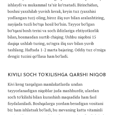
ishlaydi va mukammal ta’sir ko’rsatadi. Birinchidan,
boshni yaxshilab yuvish kerak, keyin tuz (yaxshisi
yodlangan tuz) oling, biroz iliq suv bilan aralashtiring,
nayijada tuzli bo’tqa hosil bo’lsin. Tayyor bo’lgan
bo’tqani bosh terisi va soch ildizlariga ehtiyotkorlik
bilan, bosmasdan surtib chiqing. Ushbu niqobni 15
daqiqa ushlab turing, so’ngra iliq suv bilan yuvib
tashlang. Haftada 1-2 marta bajaring. Oddiy tuz o’rniga
dengiz tuzini qo’llasa ham bo’ladi.
KIVILI SOCH TO’KILISHGA QARSHI NIQOB
Kivi keng tarqalgan mamlakatlarda undan
tayyorlanadigan niqoblar juda mashhurdir, ulardan
soch to’kilishi bilan kurashish maqsadida ham faol
foydalaniladi. Boshqalarga yordam beradigan vositani
biz ham ishlatsak bo’ladi, bu mevaning katta vitaminli