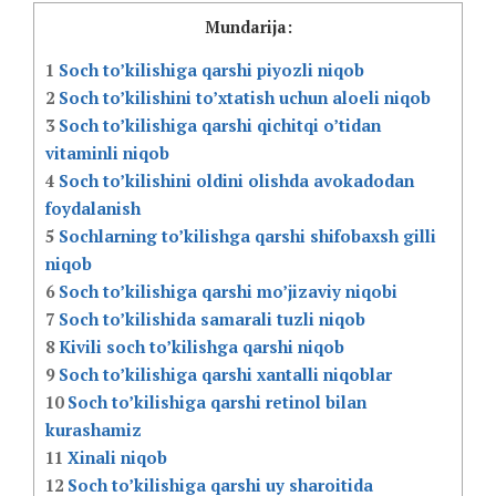
Mundarija:
1
Soch to’kilishiga qarshi piyozli niqob
2
Soch to’kilishini to’xtatish uchun aloeli niqob
3
Soch to’kilishiga qarshi qichitqi o’tidan
vitaminli niqob
4
Soch to’kilishini oldini olishda avokadodan
foydalanish
5
Sochlarning to’kilishga qarshi shifobaxsh gilli
niqob
6
Soch to’kilishiga qarshi mo’jizaviy niqobi
7
Soch to’kilishida samarali tuzli niqob
8
Kivili soch to’kilishga qarshi niqob
9
Soch to’kilishiga qarshi xantalli niqoblar
10
Soch to’kilishiga qarshi retinol bilan
kurashamiz
11
Xinali niqob
12
Soch to’kilishiga qarshi uy sharoitida