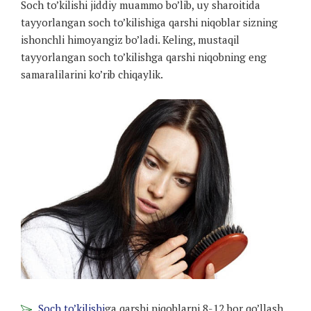
Soch to’kilishi jiddiy muammo bo’lib, uy sharoitida
tayyorlangan soch to’kilishiga qarshi niqoblar sizning
ishonchli himoyangiz bo’ladi. Keling, mustaqil
tayyorlangan soch to’kilishga qarshi niqobning eng
samaralilarini ko’rib chiqaylik.
Soch to’kilishi
ga qarshi niqoblarni 8-12 bor qo’llash