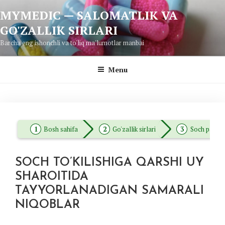
Skip
MYMEDIC — SALOMATLIK VA
to
GO'ZALLIK SIRLARI
content
Barcha eng ishonchli va to'liq ma'lumotlar manbai
Menu
Bosh sahifa
Go'zallik sirlari
Soch parvar
SOCH TO’KILISHIGA QARSHI UY
SHAROITIDA
TAYYORLANADIGAN SAMARALI
NIQOBLAR