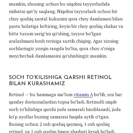
mumkin, shuning uchun bu niqobni tayyorlashda
nisbatni qat’iy saqlang. Niqobni tayyorlash uchun bir
choy qoshiq xantal kukunini qora choy damlamasi bilan
pasta holatiga keltiring, keyin bir choy qoshiq shakar va
bitta tuxum sarig’ini qo’shing, tayyor bo’lgan
aralashmani bosh terisiga surtib chiqing. Agar sizning
sochlaringiz yorqin rangda bo’lsa, qora choy o’rniga
moychechak damlamasini qo’shishingiz mumkin.
SOCH TO’KILISHIGA QARSHI RETINOL
BILAN KURASHAMIZ
Retinol — bu hammaga ma’lum
vitamin A
bo’lib, uni har
qanday dorixonalardan topsa bo’ladi. Retinolli niqob
soch to’kilishiga qarshi juda samarali hisoblanadi, juda
ko’p ayollar buning samarasi haqida aytib o’tgan.
Buning uchun 2 osh qoshiq qaymoq, 1 osh qoshiq
retinol, va 1 osh qoshiq limon sharbati kerak bo’ladi.