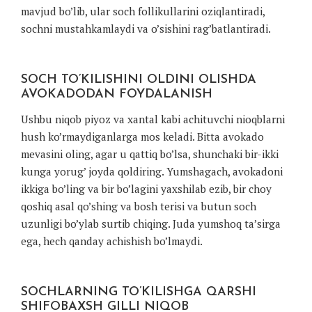
mavjud bo’lib, ular soch follikullarini oziqlantiradi,
sochni mustahkamlaydi va o’sishini rag’batlantiradi.
SOCH TO’KILISHINI OLDINI OLISHDA
AVOKADODAN FOYDALANISH
Ushbu niqob piyoz va xantal kabi achituvchi nioqblarni
hush ko’rmaydiganlarga mos keladi. Bitta avokado
mevasini oling, agar u qattiq bo’lsa, shunchaki bir-ikki
kunga yorug’ joyda qoldiring. Yumshagach, avokadoni
ikkiga bo’ling va bir bo’lagini yaxshilab ezib, bir choy
qoshiq asal qo’shing va bosh terisi va butun soch
uzunligi bo’ylab surtib chiqing. Juda yumshoq ta’sirga
ega, hech qanday achishish bo’lmaydi.
SOCHLARNING TO’KILISHGA QARSHI
SHIFOBAXSH GILLI NIQOB