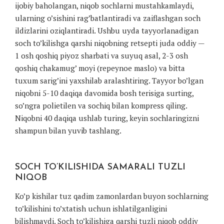
ijobiy baholangan, niqob sochlarni mustahkamlaydi,
ularning o’sishini rag’batlantiradi va zaiflashgan soch
ildizlarini oziqlantiradi. Ushbu uyda tayyorlanadigan
soch to’kilishga qarshi niqobning retsepti juda oddiy —
1 osh qoshiq piyoz sharbati va suyuq asal, 2-3 osh
qoshiq chakamug’ moyi (repeynoe maslo) va bitta
tuxum sarig’ini yaxshilab aralashtiring. Tayyor bo’lgan
niqobni 5-10 daqiqa davomida bosh terisiga surting,
so’ngra polietilen va sochiq bilan kompress qiling.
Niqobni 40 daqiqa ushlab turing, keyin sochlaringizni
shampun bilan yuvib tashlang.
SOCH TO’KILISHIDA SAMARALI TUZLI
NIQOB
Ko’p kishilar tuz qadim zamonlardan buyon sochlarning
to’kilishini to’xtatish uchun ishlatilganligini
bilishmaydi. Soch to’kilishiga qarshi tuzli niqob oddiy