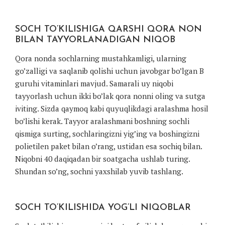
SOCH TO’KILISHIGA QARSHI QORA NON
BILAN TAYYORLANADIGAN NIQOB
Qora nonda sochlarning mustahkamligi, ularning
go’zalligi va saqlanib qolishi uchun javobgar bo’lgan B
guruhi vitaminlari mavjud. Samarali uy niqobi
tayyorlash uchun ikki bo’lak qora nonni oling va sutga
iviting. Sizda qaymoq kabi quyuqlikdagi aralashma hosil
bo’lishi kerak. Tayyor aralashmani boshning sochli
qismiga surting, sochlaringizni yig’ing va boshingizni
polietilen paket bilan o’rang, ustidan esa sochiq bilan.
Niqobni 40 daqiqadan bir soatgacha ushlab turing.
Shundan so’ng, sochni yaxshilab yuvib tashlang.
SOCH TO’KILISHIDA YOG’LI NIQOBLAR