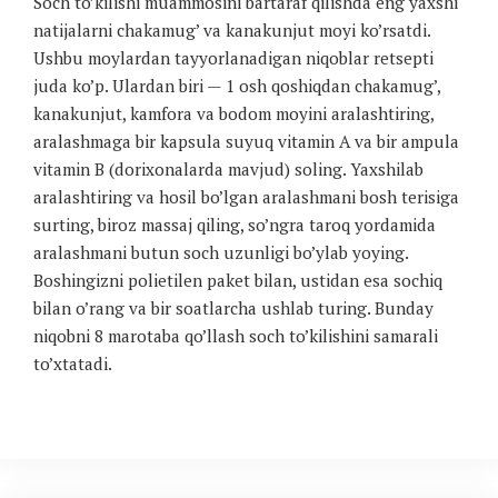
Soch to’kilishi muammosini bartaraf qilishda eng yaxshi
natijalarni chakamug’ va kanakunjut moyi ko’rsatdi.
Ushbu moylardan tayyorlanadigan niqoblar retsepti
juda ko’p. Ulardan biri — 1 osh qoshiqdan chakamug’,
kanakunjut, kamfora va bodom moyini aralashtiring,
aralashmaga bir kapsula suyuq vitamin A va bir ampula
vitamin B (dorixonalarda mavjud) soling. Yaxshilab
aralashtiring va hosil bo’lgan aralashmani bosh terisiga
surting, biroz massaj qiling, so’ngra taroq yordamida
aralashmani butun soch uzunligi bo’ylab yoying.
Boshingizni polietilen paket bilan, ustidan esa sochiq
bilan o’rang va bir soatlarcha ushlab turing. Bunday
niqobni 8 marotaba qo’llash soch to’kilishini samarali
to’xtatadi.